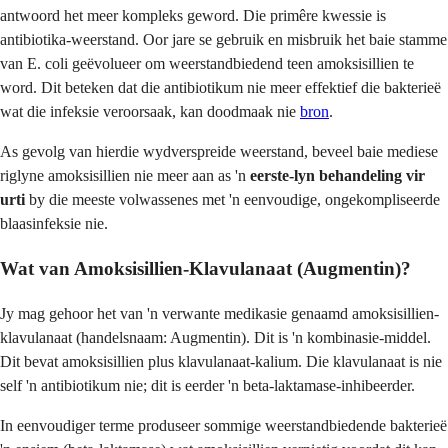
antwoord het meer kompleks geword. Die primêre kwessie is
antibiotika-weerstand. Oor jare se gebruik en misbruik het baie stamme
van E. coli geëvolueer om weerstandbiedend teen amoksisillien te
word. Dit beteken dat die antibiotikum nie meer effektief die bakterieë
wat die infeksie veroorsaak, kan doodmaak nie
bron
.
As gevolg van hierdie wydverspreide weerstand, beveel baie mediese
riglyne amoksisillien nie meer aan as 'n
eerste-lyn behandeling vir
urti
by die meeste volwassenes met 'n eenvoudige, ongekompliseerde
blaasinfeksie nie.
Wat van Amoksisillien-Klavulanaat (Augmentin)?
Jy mag gehoor het van 'n verwante medikasie genaamd amoksisillien-
klavulanaat (handelsnaam: Augmentin). Dit is 'n kombinasie-middel.
Dit bevat amoksisillien plus klavulanaat-kalium. Die klavulanaat is nie
self 'n antibiotikum nie; dit is eerder 'n beta-laktamase-inhibeerder.
In eenvoudiger terme produseer sommige weerstandbiedende bakterieë