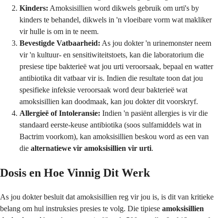
Kinders:
Amoksisillien word dikwels gebruik om urti's by
kinders te behandel, dikwels in 'n vloeibare vorm wat makliker
vir hulle is om in te neem.
Bevestigde Vatbaarheid:
As jou dokter 'n urinemonster neem
vir 'n kultuur- en sensitiwiteitstoets, kan die laboratorium die
presiese tipe bakterieë wat jou urti veroorsaak, bepaal en watter
antibiotika dit vatbaar vir is. Indien die resultate toon dat jou
spesifieke infeksie veroorsaak word deur bakterieë wat
amoksisillien kan doodmaak, kan jou dokter dit voorskryf.
Allergieë of Intoleransie:
Indien 'n pasiënt allergies is vir die
standaard eerste-keuse antibiotika (soos sulfamiddels wat in
Bactrim voorkom), kan amoksisillien beskou word as een van
die
alternatiewe vir amoksisillien vir urti
.
Dosis en Hoe Vinnig Dit Werk
As jou dokter besluit dat amoksisillien reg vir jou is, is dit van kritieke
belang om hul instruksies presies te volg. Die tipiese
amoksisillien