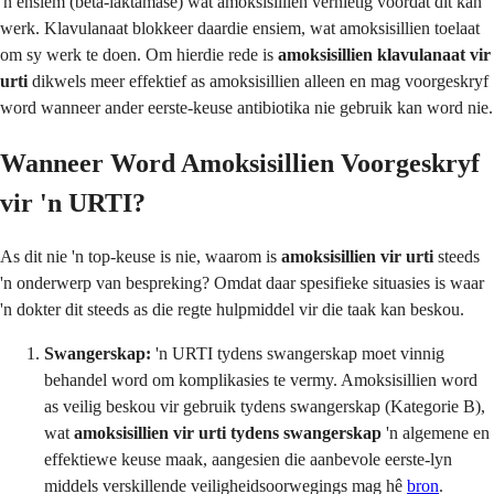
'n ensiem (beta-laktamase) wat amoksisillien vernietig voordat dit kan
werk. Klavulanaat blokkeer daardie ensiem, wat amoksisillien toelaat
om sy werk te doen. Om hierdie rede is
amoksisillien klavulanaat vir
urti
dikwels meer effektief as amoksisillien alleen en mag voorgeskryf
word wanneer ander eerste-keuse antibiotika nie gebruik kan word nie.
Wanneer Word Amoksisillien Voorgeskryf
vir 'n URTI?
As dit nie 'n top-keuse is nie, waarom is
amoksisillien vir urti
steeds
'n onderwerp van bespreking? Omdat daar spesifieke situasies is waar
'n dokter dit steeds as die regte hulpmiddel vir die taak kan beskou.
Swangerskap:
'n URTI tydens swangerskap moet vinnig
behandel word om komplikasies te vermy. Amoksisillien word
as veilig beskou vir gebruik tydens swangerskap (Kategorie B),
wat
amoksisillien vir urti tydens swangerskap
'n algemene en
effektiewe keuse maak, aangesien die aanbevole eerste-lyn
middels verskillende veiligheidsoorwegings mag hê
bron
.