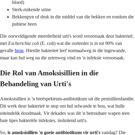
bloed)
Sterk-ruikende urine
Bekkenpyn of druk in die middel van die bekken en rondom die
pubiese been
Die oorweldigende meerderheid urti's word veroorsaak deur bakterieë,
met
Escherichia coli
(E. coli) wat die oortreder is in tot 90% van
gevalle
bron
. Hierdie bakterieë leef normaalweg in die ingewande,
maar kan hul weg na die urienweg vind en 'n infeksie veroorsaak.
Die Rol van Amoksisillien in die
Behandeling van Urti's
Amoksisillien is 'n breëspektrum-antibiotikum uit die penisillienfamilie.
Dit werk deur bakterieë te stop om hul selwande te bou, wat hulle
uiteindelik doodmaak. Vir dekades was dit 'n betroubare wapen teen
baie tipes bakteriële infeksies, insluitend urti's.
So,
is amoksisillien 'n goeie antibiotikum vir urti's
vandag? Die