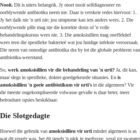
Nooit.
Dit is uiters belangrik. Jy moet nooit selfdiagnoseer en
oorblywende antibiotika neem nie. Daar is verskeie redes hiervoor: 1.
Jy het dalk nie 'n urti nie; jou simptome kan iets anders wees. 2. Die
oorblywende pille mag nie die korrekte dosis of 'n volle
behandelingskursus wees nie. 3. Die amoksisillien mag oneffektief
wees teen die spesifieke bakterieë wat jou huidige infeksie veroorsaak.
Die neem van onnodige antibiotika dra by tot die globale probleem van
antibiotika-weerstand.
So,
werk amoksisillien vir die behandeling van 'n urti?
Ja, dit kan,
maar slegs in spesifieke, dokter-goedgekeurde situasies. En
is
amoksisillien 'n goeie antibiotikum vir urti's
in die algemeen? Vir
die meeste ongekompliseerde volwasse gevalle is daar beter, meer
betroubare opsies beskikbaar.
Die Slotgedagte
Hoewel die gebruik van
amoksisillien vir urti
minder algemeen is as
wat dit vroeër was, het dit steeds 'n plek in medisyne, veral vir swanger