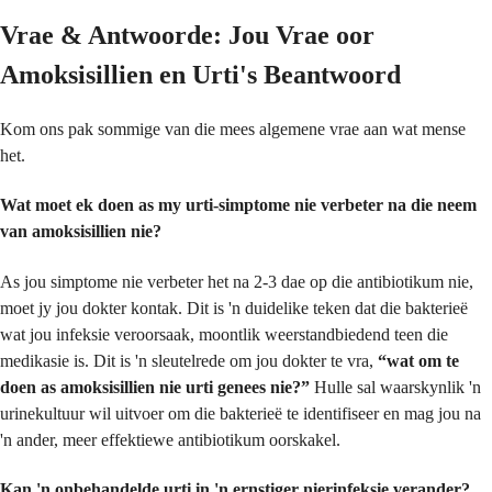
Vrae & Antwoorde: Jou Vrae oor
Amoksisillien en Urti's Beantwoord
Kom ons pak sommige van die mees algemene vrae aan wat mense
het.
Wat moet ek doen as my urti-simptome nie verbeter na die neem
van amoksisillien nie?
As jou simptome nie verbeter het na 2-3 dae op die antibiotikum nie,
moet jy jou dokter kontak. Dit is 'n duidelike teken dat die bakterieë
wat jou infeksie veroorsaak, moontlik weerstandbiedend teen die
medikasie is. Dit is 'n sleutelrede om jou dokter te vra,
“wat om te
doen as amoksisillien nie urti genees nie?”
Hulle sal waarskynlik 'n
urinekultuur wil uitvoer om die bakterieë te identifiseer en mag jou na
'n ander, meer effektiewe antibiotikum oorskakel.
Kan 'n onbehandelde urti in 'n ernstiger nierinfeksie verander?