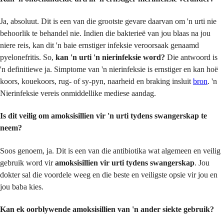
Ja, absoluut. Dit is een van die grootste gevare daarvan om 'n urti nie
behoorlik te behandel nie. Indien die bakterieë van jou blaas na jou
niere reis, kan dit 'n baie ernstiger infeksie veroorsaak genaamd
pyelonefritis. So,
kan 'n urti 'n nierinfeksie word?
Die antwoord is
'n definitiewe ja. Simptome van 'n nierinfeksie is ernstiger en kan hoë
koors, kouekoors, rug- of sy-pyn, naarheid en braking insluit
bron
. 'n
Nierinfeksie vereis onmiddellike mediese aandag.
Is dit veilig om amoksisillien vir 'n urti tydens swangerskap te
neem?
Soos genoem, ja. Dit is een van die antibiotika wat algemeen en veilig
gebruik word vir
amoksisillien vir urti tydens swangerskap
. Jou
dokter sal die voordele weeg en die beste en veiligste opsie vir jou en
jou baba kies.
Kan ek oorblywende amoksisillien van 'n ander siekte gebruik?