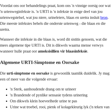
Voordat ons oor behandelings praat, kom ons 'n vinnige oorsig oor wat
'n urienweginfeksie is. 'n URTI is 'n infeksie in enige deel van jou
urienwegstelsel, wat jou niere, urineleiers, blaas en uretra insluit
bron
.
Die meeste infeksies behels die onderste urienweg - die blaas en die
uretra.
Wanneer die infeksie in die blaas is, word dit sistitis genoem, wat die
mees algemene tipe URTI is. Dit is dikwels waarna mense verwys
wanneer hulle praat oor
amoksisillien vir blaasinfeksie
.
Algemene URTI-Simptome en Oorsake
Die
urti-simptome en oorsake
is gewoonlik taamlik duidelik. Jy mag
een of meer van die volgende ervaar:
'n Sterk, aanhoudende drang om te urineer
'n Brandende of pynlike sensasie tydens urinering
Om dikwels klein hoeveelhede urine te pas
Urine wat troebel, rooi, pienk of kolagekleurig lyk ('n teken van