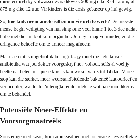
dosis vir urti
by volwassenes is dikwels 500 mg elke 8 of 12 uur, of
875 mg elke 12 uur. Vir kinders is die dosis gebaseer op hul gewig.
So,
hoe lank neem amoksisillien om vir urti te werk
? Die meeste
mense begin verligting van hul simptome voel binne 1 tot 3 dae nadat
hulle met die antibiotikum begin het. Jou pyn mag verminder, en die
dringende behoefte om te urineer mag afneem.
Maar - en dit is ongelooflik belangrik - jy moet die hele kursus
antibiotika wat jou dokter voorgeskryf het, voltooi, selfs al voel jy
heeltemal beter. 'n Tipiese kursus kan wissel van 3 tot 14 dae. Vroeë
stop kan die sterker, meer weerstandbiedende bakterieë laat oorleef en
vermeerder, wat lei tot 'n terugkerende infeksie wat baie moeiliker is
om te behandel.
Potensiële Newe-Effekte en
Voorsorgmaatreëls
Soos enige medikasie, kom amoksisillien met potensiële newe-effekte.