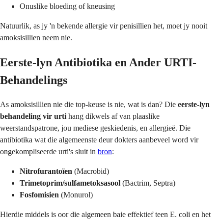
Onuslike bloeding of kneusing
Natuurlik, as jy 'n bekende allergie vir penisillien het, moet jy nooit
amoksisillien neem nie.
Eerste-lyn Antibiotika en Ander URTI-
Behandelings
As amoksisillien nie die top-keuse is nie, wat is dan? Die
eerste-lyn
behandeling vir urti
hang dikwels af van plaaslike
weerstandspatrone, jou mediese geskiedenis, en allergieë. Die
antibiotika wat die algemeenste deur dokters aanbeveel word vir
ongekompliseerde urti's sluit in
bron
:
Nitrofurantoïen
(Macrobid)
Trimetoprim/sulfametoksasool
(Bactrim, Septra)
Fosfomisien
(Monurol)
Hierdie middels is oor die algemeen baie effektief teen E. coli en het