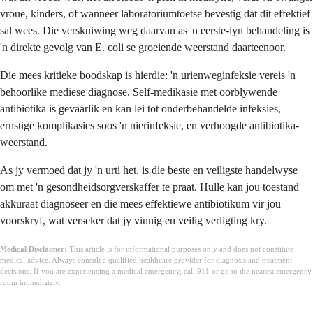
vroue, kinders, of wanneer laboratoriumtoetse bevestig dat dit effektief
sal wees. Die verskuiwing weg daarvan as 'n eerste-lyn behandeling is
'n direkte gevolg van E. coli se groeiende weerstand daarteenoor.
Die mees kritieke boodskap is hierdie: 'n urienweginfeksie vereis 'n
behoorlike mediese diagnose. Self-medikasie met oorblywende
antibiotika is gevaarlik en kan lei tot onderbehandelde infeksies,
ernstige komplikasies soos 'n nierinfeksie, en verhoogde antibiotika-
weerstand.
As jy vermoed dat jy 'n urti het, is die beste en veiligste handelwyse
om met 'n gesondheidsorgverskaffer te praat. Hulle kan jou toestand
akkuraat diagnoseer en die mees effektiewe antibiotikum vir jou
voorskryf, wat verseker dat jy vinnig en veilig verligting kry.
Medical Disclaimer:
This article is for informational purposes only and does not constitute
medical advice. Always consult a qualified healthcare provider for diagnosis and treatment
decisions. If you are experiencing a medical emergency, call 911 or go to the nearest emergency
room immediately.