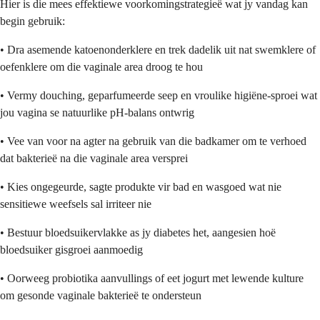
Hier is die mees effektiewe voorkomingstrategieë wat jy vandag kan
begin gebruik:
• Dra asemende katoenonderklere en trek dadelik uit nat swemklere of
oefenklere om die vaginale area droog te hou
• Vermy douching, geparfumeerde seep en vroulike higiëne-sproei wat
jou vagina se natuurlike pH-balans ontwrig
• Vee van voor na agter na gebruik van die badkamer om te verhoed
dat bakterieë na die vaginale area versprei
• Kies ongegeurde, sagte produkte vir bad en wasgoed wat nie
sensitiewe weefsels sal irriteer nie
• Bestuur bloedsuikervlakke as jy diabetes het, aangesien hoë
bloedsuiker gisgroei aanmoedig
• Oorweeg probiotika aanvullings of eet jogurt met lewende kulture
om gesonde vaginale bakterieë te ondersteun