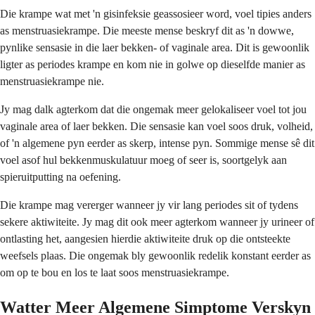
Die krampe wat met 'n gisinfeksie geassosieer word, voel tipies anders
as menstruasiekrampe. Die meeste mense beskryf dit as 'n dowwe,
pynlike sensasie in die laer bekken- of vaginale area. Dit is gewoonlik
ligter as periodes krampe en kom nie in golwe op dieselfde manier as
menstruasiekrampe nie.
Jy mag dalk agterkom dat die ongemak meer gelokaliseer voel tot jou
vaginale area of laer bekken. Die sensasie kan voel soos druk, volheid,
of 'n algemene pyn eerder as skerp, intense pyn. Sommige mense sê dit
voel asof hul bekkenmuskulatuur moeg of seer is, soortgelyk aan
spieruitputting na oefening.
Die krampe mag vererger wanneer jy vir lang periodes sit of tydens
sekere aktiwiteite. Jy mag dit ook meer agterkom wanneer jy urineer of
ontlasting het, aangesien hierdie aktiwiteite druk op die ontsteekte
weefsels plaas. Die ongemak bly gewoonlik redelik konstant eerder as
om op te bou en los te laat soos menstruasiekrampe.
Watter Meer Algemene Simptome Verskyn