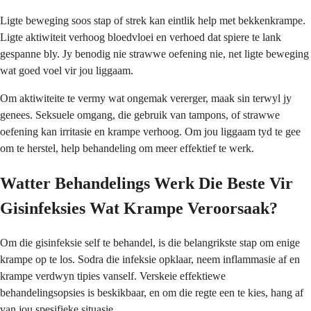
Ligte beweging soos stap of strek kan eintlik help met bekkenkrampe.
Ligte aktiwiteit verhoog bloedvloei en verhoed dat spiere te lank
gespanne bly. Jy benodig nie strawwe oefening nie, net ligte beweging
wat goed voel vir jou liggaam.
Om aktiwiteite te vermy wat ongemak vererger, maak sin terwyl jy
genees. Seksuele omgang, die gebruik van tampons, of strawwe
oefening kan irritasie en krampe verhoog. Om jou liggaam tyd te gee
om te herstel, help behandeling om meer effektief te werk.
Watter Behandelings Werk Die Beste Vir
Gisinfeksies Wat Krampe Veroorsaak?
Om die gisinfeksie self te behandel, is die belangrikste stap om enige
krampe op te los. Sodra die infeksie opklaar, neem inflammasie af en
krampe verdwyn tipies vanself. Verskeie effektiewe
behandelingsopsies is beskikbaar, en om die regte een te kies, hang af
van jou spesifieke situasie.