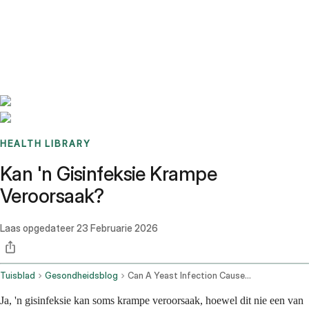
Benchmarks
Stories
FAQ
Sign up / Log in
HEALTH LIBRARY
Kan 'n Gisinfeksie Krampe
Veroorsaak?
Laas opgedateer
23 Februarie 2026
Tuisblad
Gesondheidsblog
Can A Yeast Infection Cause Cramping
Ja, 'n gisinfeksie kan soms krampe veroorsaak, hoewel dit nie een van