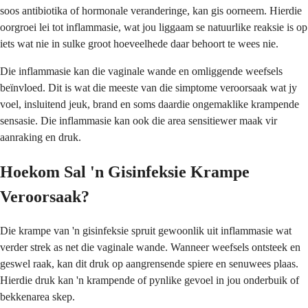
soos antibiotika of hormonale veranderinge, kan gis oorneem. Hierdie
oorgroei lei tot inflammasie, wat jou liggaam se natuurlike reaksie is op
iets wat nie in sulke groot hoeveelhede daar behoort te wees nie.
Die inflammasie kan die vaginale wande en omliggende weefsels
beïnvloed. Dit is wat die meeste van die simptome veroorsaak wat jy
voel, insluitend jeuk, brand en soms daardie ongemaklike krampende
sensasie. Die inflammasie kan ook die area sensitiewer maak vir
aanraking en druk.
Hoekom Sal 'n Gisinfeksie Krampe
Veroorsaak?
Die krampe van 'n gisinfeksie spruit gewoonlik uit inflammasie wat
verder strek as net die vaginale wande. Wanneer weefsels ontsteek en
geswel raak, kan dit druk op aangrensende spiere en senuwees plaas.
Hierdie druk kan 'n krampende of pynlike gevoel in jou onderbuik of
bekkenarea skep.