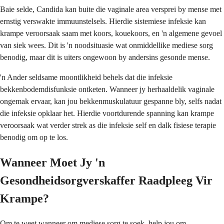
Baie selde, Candida kan buite die vaginale area versprei by mense met
ernstig verswakte immuunstelsels. Hierdie sistemiese infeksie kan
krampe veroorsaak saam met koors, kouekoors, en 'n algemene gevoel
van siek wees. Dit is 'n noodsituasie wat onmiddellike mediese sorg
benodig, maar dit is uiters ongewoon by andersins gesonde mense.
'n Ander seldsame moontlikheid behels dat die infeksie
bekkenbodemdisfunksie ontketen. Wanneer jy herhaaldelik vaginale
ongemak ervaar, kan jou bekkenmuskulatuur gespanne bly, selfs nadat
die infeksie opklaar het. Hierdie voortdurende spanning kan krampe
veroorsaak wat verder strek as die infeksie self en dalk fisiese terapie
benodig om op te los.
Wanneer Moet Jy 'n
Gesondheidsorgverskaffer Raadpleeg Vir
Krampe?
Om te weet wanneer om mediese sorg te soek, help jou om