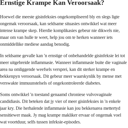
Ernstige Krampe Kan Veroorsaak?
Hoewel die meeste gisinfeksies ongekompliseerd bly en slegs ligte
ongemak veroorsaak, kan seldsame situasies ontwikkel wat meer
intense krampe skep. Hierdie komplikasies gebeur nie dikwels nie,
maar om van hulle te weet, help jou om te herken wanneer iets
onmiddellike mediese aandag benodig.
In seldsame gevalle kan 'n ernstige of onbehandelde gisinfeksie lei tot
meer uitgebreide inflammasie. Wanneer inflammasie buite die vaginale
area na omliggende weefsels versprei, kan dit sterker krampe en
bekkenpyn veroorsaak. Dit gebeur meer waarskynlik by mense met
verswakte immuunstelsels of ongekontroleerde diabetes.
Soms ontwikkel 'n toestand genaamd chroniese vulvovaginale
candidiasis. Dit beteken dat jy vier of meer gisinfeksies in 'n enkele
jaar kry. Die herhalende inflammasie kan jou bekkenarea mettertyd
sensitiewer maak. Jy mag krampe makliker ervaar of ongemak voel
wat voortduur, selfs tussen infeksie-episodes.