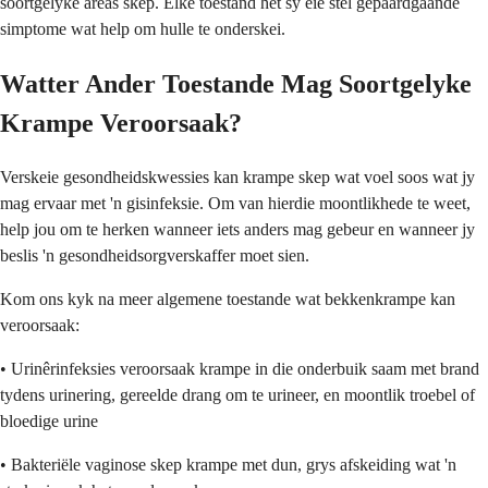
soortgelyke areas skep. Elke toestand het sy eie stel gepaardgaande
simptome wat help om hulle te onderskei.
Watter Ander Toestande Mag Soortgelyke
Krampe Veroorsaak?
Verskeie gesondheidskwessies kan krampe skep wat voel soos wat jy
mag ervaar met 'n gisinfeksie. Om van hierdie moontlikhede te weet,
help jou om te herken wanneer iets anders mag gebeur en wanneer jy
beslis 'n gesondheidsorgverskaffer moet sien.
Kom ons kyk na meer algemene toestande wat bekkenkrampe kan
veroorsaak:
• Urinêrinfeksies veroorsaak krampe in die onderbuik saam met brand
tydens urinering, gereelde drang om te urineer, en moontlik troebel of
bloedige urine
• Bakteriële vaginose skep krampe met dun, grys afskeiding wat 'n