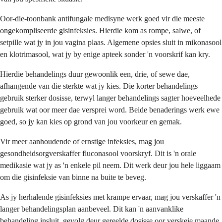
Oor-die-toonbank antifungale medisyne werk goed vir die meeste
ongekompliseerde gisinfeksies. Hierdie kom as rompe, salwe, of
setpille wat jy in jou vagina plaas. Algemene opsies sluit in mikonasool
en klotrimasool, wat jy by enige apteek sonder 'n voorskrif kan kry.
Hierdie behandelings duur gewoonlik een, drie, of sewe dae,
afhangende van die sterkte wat jy kies. Die korter behandelings
gebruik sterker dosisse, terwyl langer behandelings sagter hoeveelhede
gebruik wat oor meer dae versprei word. Beide benaderings werk ewe
goed, so jy kan kies op grond van jou voorkeur en gemak.
Vir meer aanhoudende of ernstige infeksies, mag jou
gesondheidsorgverskaffer fluconasool voorskryf. Dit is 'n orale
medikasie wat jy as 'n enkele pil neem. Dit werk deur jou hele liggaam
om die gisinfeksie van binne na buite te beveg.
As jy herhalende gisinfeksies met krampe ervaar, mag jou verskaffer 'n
langer behandelingsplan aanbeveel. Dit kan 'n aanvanklike
behandeling insluit, gevolg deur gereelde dosisse oor verskeie maande.