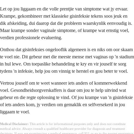
Let op jou liggaam en die volle prentjie van simptome wat jy ervaar.
Krampe, gekombineer met klassieke gisinfeksie tekens soos jeuk en
dik afskeiding, dui daarop dat die probleem waarskynlik eenvoudig is.
Maar krampe sonder vaginale simptome, of krampe wat ernstig voel,
verdien professionele evaluering.
Onthou dat gisinfeksies ongelooflik algemeen is en niks om oor skaam
te voel nie. Dit gebeur met die meeste mense met vaginas op 'n stadium
in hul lewe. Om toepaslike behandeling te kry en vir jouself te sorg
tydens 'n infeksie, help jou om vinnig te herstel en gou beter te voel.
Vertrou jouself om te weet wanneer iets anders of kommerwekkend
voel. Gesondheidsorgverskaffers is daar om jou te help uitvind wat
gebeur en die regte oplossing te vind. Of jou krampe van 'n gisinfeksie
of iets anders kom, jy verdien om gemaklik en selfversekerd in jou
liggaam te voel.
Medical Disclaimer:
This article is for informational purposes only and does not constitute
medical advice. Always consult a qualified healthcare provider for diagnosis and treatment
decisions. If you are experiencing a medical emergency, call 911 or go to the nearest emergency