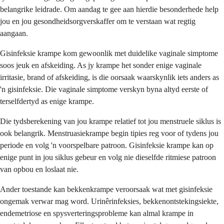
belangrike leidrade. Om aandag te gee aan hierdie besonderhede help
jou en jou gesondheidsorgverskaffer om te verstaan wat regtig
aangaan.
Gisinfeksie krampe kom gewoonlik met duidelike vaginale simptome
soos jeuk en afskeiding. As jy krampe het sonder enige vaginale
irritasie, brand of afskeiding, is die oorsaak waarskynlik iets anders as
'n gisinfeksie. Die vaginale simptome verskyn byna altyd eerste of
terselfdertyd as enige krampe.
Die tydsberekening van jou krampe relatief tot jou menstruele siklus is
ook belangrik. Menstruasiekrampe begin tipies reg voor of tydens jou
periode en volg 'n voorspelbare patroon. Gisinfeksie krampe kan op
enige punt in jou siklus gebeur en volg nie dieselfde ritmiese patroon
van opbou en loslaat nie.
Ander toestande kan bekkenkrampe veroorsaak wat met gisinfeksie
ongemak verwar mag word. Urinêrinfeksies, bekkenontstekingsiekte,
endemetriose en spysverteringsprobleme kan almal krampe in