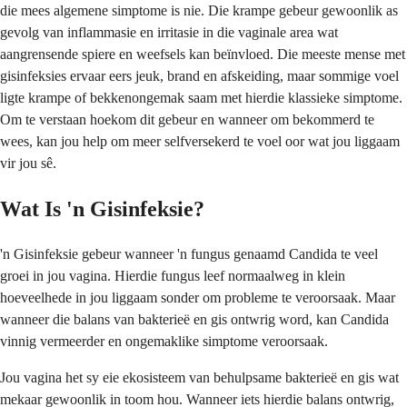
die mees algemene simptome is nie. Die krampe gebeur gewoonlik as
gevolg van inflammasie en irritasie in die vaginale area wat
aangrensende spiere en weefsels kan beïnvloed. Die meeste mense met
gisinfeksies ervaar eers jeuk, brand en afskeiding, maar sommige voel
ligte krampe of bekkenongemak saam met hierdie klassieke simptome.
Om te verstaan hoekom dit gebeur en wanneer om bekommerd te
wees, kan jou help om meer selfversekerd te voel oor wat jou liggaam
vir jou sê.
Wat Is 'n Gisinfeksie?
'n Gisinfeksie gebeur wanneer 'n fungus genaamd Candida te veel
groei in jou vagina. Hierdie fungus leef normaalweg in klein
hoeveelhede in jou liggaam sonder om probleme te veroorsaak. Maar
wanneer die balans van bakterieë en gis ontwrig word, kan Candida
vinnig vermeerder en ongemaklike simptome veroorsaak.
Jou vagina het sy eie ekosisteem van behulpsame bakterieë en gis wat
mekaar gewoonlik in toom hou. Wanneer iets hierdie balans ontwrig,