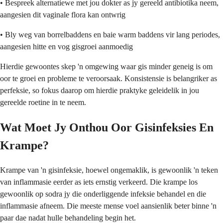
• Bespreek alternatiewe met jou dokter as jy gereeld antibiotika neem,
aangesien dit vaginale flora kan ontwrig
• Bly weg van borrelbaddens en baie warm baddens vir lang periodes,
aangesien hitte en vog gisgroei aanmoedig
Hierdie gewoontes skep 'n omgewing waar gis minder geneig is om
oor te groei en probleme te veroorsaak. Konsistensie is belangriker as
perfeksie, so fokus daarop om hierdie praktyke geleidelik in jou
gereelde roetine in te neem.
Wat Moet Jy Onthou Oor Gisinfeksies En
Krampe?
Krampe van 'n gisinfeksie, hoewel ongemaklik, is gewoonlik 'n teken
van inflammasie eerder as iets ernstig verkeerd. Die krampe los
gewoonlik op sodra jy die onderliggende infeksie behandel en die
inflammasie afneem. Die meeste mense voel aansienlik beter binne 'n
paar dae nadat hulle behandeling begin het.