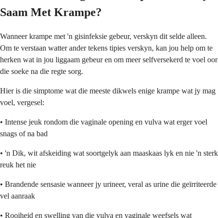
Saam Met Krampe?
Wanneer krampe met 'n gisinfeksie gebeur, verskyn dit selde alleen.
Om te verstaan watter ander tekens tipies verskyn, kan jou help om te
herken wat in jou liggaam gebeur en om meer selfversekerd te voel oor
die soeke na die regte sorg.
Hier is die simptome wat die meeste dikwels enige krampe wat jy mag
voel, vergesel:
• Intense jeuk rondom die vaginale opening en vulva wat erger voel
snags of na bad
• 'n Dik, wit afskeiding wat soortgelyk aan maaskaas lyk en nie 'n sterk
reuk het nie
• Brandende sensasie wanneer jy urineer, veral as urine die geïrriteerde
vel aanraak
• Rooiheid en swelling van die vulva en vaginale weefsels wat