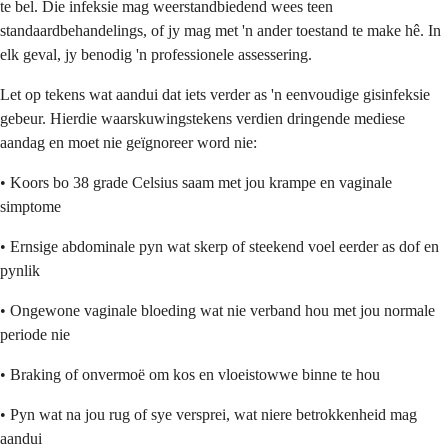
te bel. Die infeksie mag weerstandbiedend wees teen
standaardbehandelings, of jy mag met 'n ander toestand te make hê. In
elk geval, jy benodig 'n professionele assessering.
Let op tekens wat aandui dat iets verder as 'n eenvoudige gisinfeksie
gebeur. Hierdie waarskuwingstekens verdien dringende mediese
aandag en moet nie geïgnoreer word nie:
• Koors bo 38 grade Celsius saam met jou krampe en vaginale
simptome
• Ernsige abdominale pyn wat skerp of steekend voel eerder as dof en
pynlik
• Ongewone vaginale bloeding wat nie verband hou met jou normale
periode nie
• Braking of onvermoë om kos en vloeistowwe binne te hou
• Pyn wat na jou rug of sye versprei, wat niere betrokkenheid mag
aandui