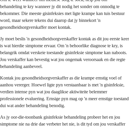
behandeling te kry wanneer jy dit nodig het sonder om onnodig te
bekommer. Die meeste gisinfeksies met ligte krampe kan tuis bestuur
word, maar sekere tekens dui daarop dat jy binnekort 'n
gesondheidsorgverskaffer moet kontak.
Jy moet beslis 'n gesondheidsorgverskaffer kontak as dit jou eerste keer
is wat hierdie simptome ervaar. Om 'n behoorlike diagnose te kry, is
belangrik omdat verskeie toestande gisinfeksie simptome kan naboots.
Jou verskaffer kan bevestig wat jou ongemak veroorsaak en die regte
behandeling aanbeveel.
Kontak jou gesondheidsorgverskaffer as die krampe ernstig voel of
aanhou vererger. Hoewel ligte pyn verstaanbaar is met 'n gisinfeksie,
verdien intense pyn wat jou daaglikse aktiwiteite belemmer
professionele evaluering. Ernsige pyn mag op 'n meer ernstige toestand
dui wat ander behandeling benodig.
As jy oor-die-toonbank gisinfeksie behandeling probeer het en jou
simptome nie na drie dae verbeter het nie, is dit tyd om jou verskaffer