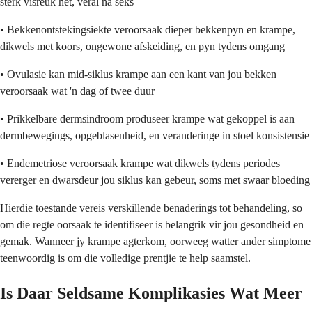
sterk visreuk het, veral na seks
• Bekkenontstekingsiekte veroorsaak dieper bekkenpyn en krampe,
dikwels met koors, ongewone afskeiding, en pyn tydens omgang
• Ovulasie kan mid-siklus krampe aan een kant van jou bekken
veroorsaak wat 'n dag of twee duur
• Prikkelbare dermsindroom produseer krampe wat gekoppel is aan
dermbewegings, opgeblasenheid, en veranderinge in stoel konsistensie
• Endemetriose veroorsaak krampe wat dikwels tydens periodes
vererger en dwarsdeur jou siklus kan gebeur, soms met swaar bloeding
Hierdie toestande vereis verskillende benaderings tot behandeling, so
om die regte oorsaak te identifiseer is belangrik vir jou gesondheid en
gemak. Wanneer jy krampe agterkom, oorweeg watter ander simptome
teenwoordig is om die volledige prentjie te help saamstel.
Is Daar Seldsame Komplikasies Wat Meer