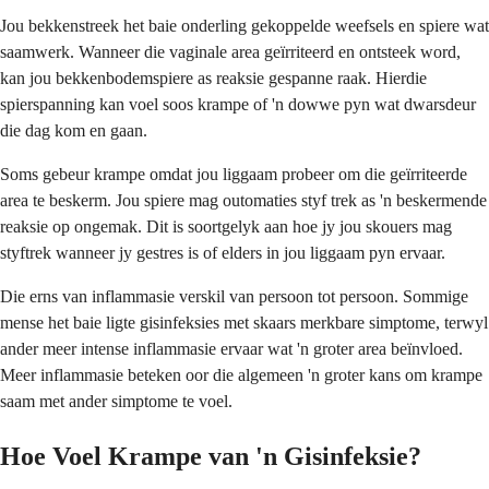
Jou bekkenstreek het baie onderling gekoppelde weefsels en spiere wat
saamwerk. Wanneer die vaginale area geïrriteerd en ontsteek word,
kan jou bekkenbodemspiere as reaksie gespanne raak. Hierdie
spierspanning kan voel soos krampe of 'n dowwe pyn wat dwarsdeur
die dag kom en gaan.
Soms gebeur krampe omdat jou liggaam probeer om die geïrriteerde
area te beskerm. Jou spiere mag outomaties styf trek as 'n beskermende
reaksie op ongemak. Dit is soortgelyk aan hoe jy jou skouers mag
styftrek wanneer jy gestres is of elders in jou liggaam pyn ervaar.
Die erns van inflammasie verskil van persoon tot persoon. Sommige
mense het baie ligte gisinfeksies met skaars merkbare simptome, terwyl
ander meer intense inflammasie ervaar wat 'n groter area beïnvloed.
Meer inflammasie beteken oor die algemeen 'n groter kans om krampe
saam met ander simptome te voel.
Hoe Voel Krampe van 'n Gisinfeksie?