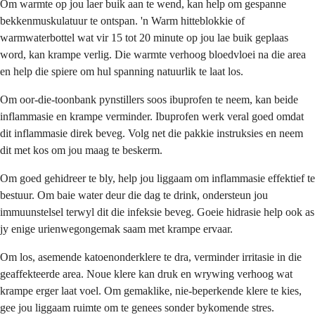
Om warmte op jou laer buik aan te wend, kan help om gespanne
bekkenmuskulatuur te ontspan. 'n Warm hitteblokkie of
warmwaterbottel wat vir 15 tot 20 minute op jou lae buik geplaas
word, kan krampe verlig. Die warmte verhoog bloedvloei na die area
en help die spiere om hul spanning natuurlik te laat los.
Om oor-die-toonbank pynstillers soos ibuprofen te neem, kan beide
inflammasie en krampe verminder. Ibuprofen werk veral goed omdat
dit inflammasie direk beveg. Volg net die pakkie instruksies en neem
dit met kos om jou maag te beskerm.
Om goed gehidreer te bly, help jou liggaam om inflammasie effektief te
bestuur. Om baie water deur die dag te drink, ondersteun jou
immuunstelsel terwyl dit die infeksie beveg. Goeie hidrasie help ook as
jy enige urienwegongemak saam met krampe ervaar.
Om los, asemende katoenonderklere te dra, verminder irritasie in die
geaffekteerde area. Noue klere kan druk en wrywing verhoog wat
krampe erger laat voel. Om gemaklike, nie-beperkende klere te kies,
gee jou liggaam ruimte om te genees sonder bykomende stres.