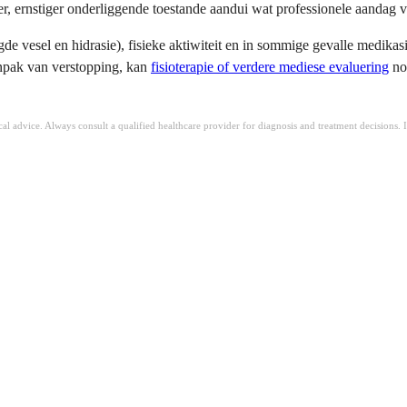
, ernstiger onderliggende toestande aandui wat professionele aandag v
e vesel en hidrasie), fisieke aktiwiteit en in sommige gevalle medikas
anpak van verstopping, kan
fisioterapie of verdere mediese evaluering
no
ical advice. Always consult a qualified healthcare provider for diagnosis and treatment decisions