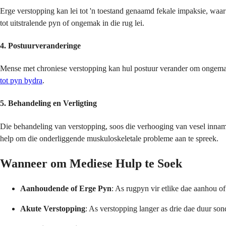
Erge verstopping kan lei tot 'n toestand genaamd fekale impaksie, waa
tot uitstralende pyn of ongemak in die rug lei.
4.
Postuurveranderinge
Mense met chroniese verstopping kan hul postuur verander om ongemak
tot pyn bydra
.
5.
Behandeling en Verligting
Die behandeling van verstopping, soos die verhooging van vesel inname,
help om die onderliggende muskuloskeletale probleme aan te spreek.
Wanneer om Mediese Hulp te Soek
Aanhoudende of Erge Pyn
: As rugpyn vir etlike dae aanhou of
Akute Verstopping
: As verstopping langer as drie dae duur so