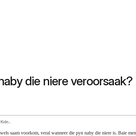
naby die niere veroorsaak?
Can Constipation Cause Back Pain Near The Kidneys
ls saam voorkom, veral wanneer die pyn naby die niere is. Baie mense