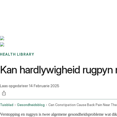
Benchmarks
Stories
FAQ
Sign up / Log in
HEALTH LIBRARY
Kan hardlywigheid rugpyn 
Laas opgedateer
14 Februarie 2025
Tuisblad
Gesondheidsblog
Verstopping en rugpyn is twee algemene gesondheidsprobleme wat dikwe