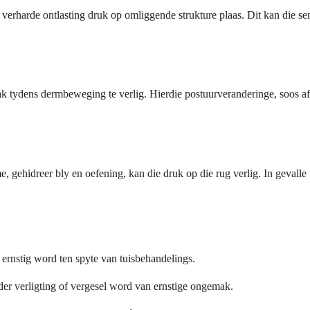
r verharde ontlasting druk op omliggende strukture plaas. Dit kan die 
 tydens dermbeweging te verlig. Hierdie postuurveranderinge, soos af
 gehidreer bly en oefening, kan die druk op die rug verlig. In gevalle
 ernstig word ten spyte van tuisbehandelings.
nder verligting of vergesel word van ernstige ongemak.