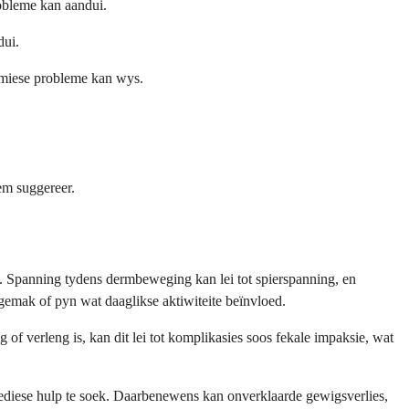
robleme kan aandui.
dui.
temiese probleme kan wys.
em suggereer.
g. Spanning tydens dermbeweging kan lei tot spierspanning, en
gemak of pyn wat daaglikse aktiwiteite beïnvloed.
 of verleng is, kan dit lei tot komplikasies soos fekale impaksie, wat
mediese hulp te soek. Daarbenewens kan onverklaarde gewigsverlies,