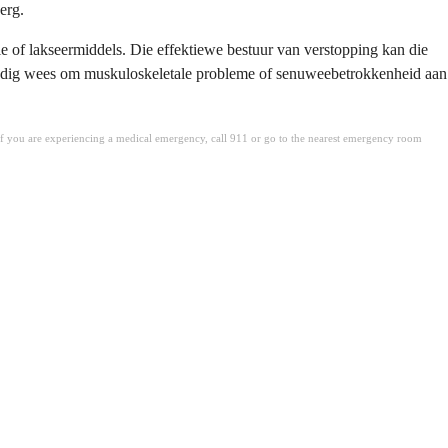
erg.
ie of lakseermiddels. Die effektiewe bestuur van verstopping kan die
dig wees om muskuloskeletale probleme of senuweebetrokkenheid aan
. If you are experiencing a medical emergency, call 911 or go to the nearest emergency room