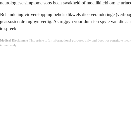
neurologiese simptome soos been swakheid of moeilikheid om te urineer
Behandeling vir verstopping behels dikwels dieetveranderinge (verhoogd
geassosieerde rugpyn verlig. As rugpyn voortduur ten spyte van die a
te spreek.
Medical Disclaimer:
This article is for informational purposes only and does not constitute med
immediately.