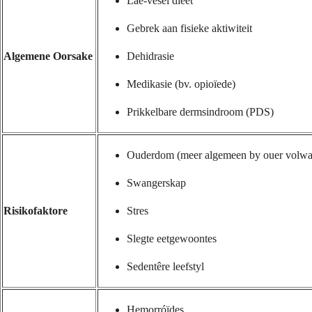
Lae-vesel dieet
Gebrek aan fisieke aktiwiteit
Algemene Oorsake
Dehidrasie
Medikasie (bv. opioïede)
Prikkelbare dermsindroom (PDS)
Ouderdom (meer algemeen by ouer volwa
Swangerskap
Risikofaktore
Stres
Slegte eetgewoontes
Sedentêre leefstyl
Hemorróïdes