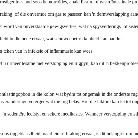
ernstiger toestand soos hemorróïdes, anale fissure of gastroïntestinale p
braking, of die onvermoë om gas te passeer, kan 'n dermverslapping aan
el word van onverklaarde gewigsverlies, wat na spysverterings- of sis
akheid in die bene ervaar, wat senuweebetrokkenheid kan aandui.
n teken van 'n infeksie of inflammasie kan wees.
yl u urineer tesame met verstopping en rugpyn, kan dit 'n bekkenproble
ontlastingopbou in die kolon wat bydra tot ongemak in die onderste ru
eranderinge vererger wat die rug belas. Hierdie faktore kan lei tot on
, 'n sedentêre leefstyl en sekere medikasies. Wanneer verstopping ernstig
 soos opgeblaasdheid, naarheid of braking ervaar, is dit belangrik om 