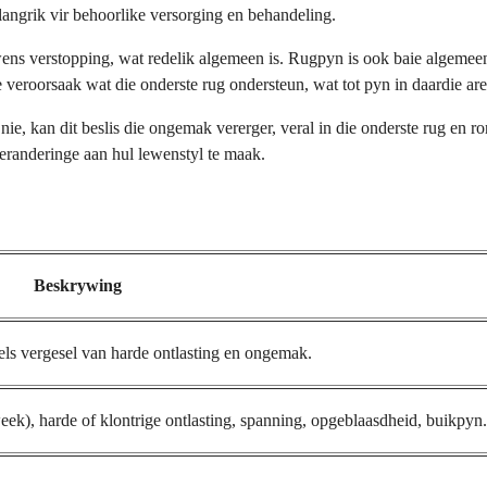
langrik vir behoorlike versorging en behandeling.
ens verstopping, wat redelik algemeen is. Rugpyn is ook baie algeme
e veroorsaak wat die onderste rug ondersteun, wat tot pyn in daardie area
 nie, kan dit beslis die ongemak vererger, veral in die onderste rug en
eranderinge aan hul lewenstyl te maak.
Beskrywing
ls vergesel van harde ontlasting en ongemak.
eek), harde of klontrige ontlasting, spanning, opgeblaasdheid, buikpyn.