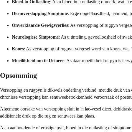
Bloed in Ontlasting
: As u bloed in u ontlasting opmerk, wat 'n 
Dermverslapping Simptome
: Erge opgeblaasdheid, naarheid, 
Onverklaarde Gewigsverlies
: As verstopping of rugpyn verges
Neurologiese Simptome
: As u tinteling, gevoelloosheid of sw
Koors
: As verstopping of rugpyn vergesel word van koors, wat '
Moeilikheid om te Urineer
: As daar moeilikheid of pyn is terw
Opsomming
Verstopping en rugpyn is dikwels onderling verbind, met die druk van 
chroniese verstopping kan senuweebetrokkenheid veroorsaak of postuurv
Algemene oorsake van verstopping sluit in 'n lae-vesel dieet, dehidrasie
addisionele druk op die rug en senuwees kan plaas.
As u aanhoudende of ernstige pyn, bloed in die ontlasting of simptome