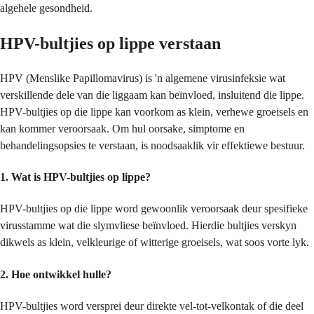
algehele gesondheid.
HPV-bultjies op lippe verstaan
HPV (Menslike Papillomavirus) is 'n algemene virusinfeksie wat
verskillende dele van die liggaam kan beïnvloed, insluitend die lippe.
HPV-bultjies op die lippe kan voorkom as klein, verhewe groeisels en
kan kommer veroorsaak. Om hul oorsake, simptome en
behandelingsopsies te verstaan, is noodsaaklik vir effektiewe bestuur.
1.
Wat is HPV-bultjies op lippe?
HPV-bultjies op die lippe word gewoonlik veroorsaak deur spesifieke
virusstamme wat die slymvliese beïnvloed. Hierdie bultjies verskyn
dikwels as klein, velkleurige of witterige groeisels, wat soos vorte lyk.
2.
Hoe ontwikkel hulle?
HPV-bultjies word versprei deur direkte vel-tot-velkontak of die deel