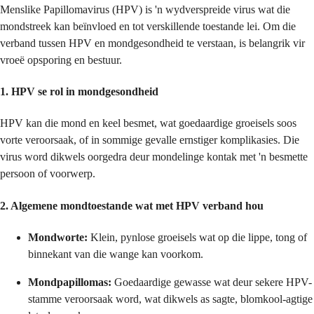
Menslike Papillomavirus (HPV) is 'n wydverspreide virus wat die
mondstreek kan beïnvloed en tot verskillende toestande lei. Om die
verband tussen HPV en mondgesondheid te verstaan, is belangrik vir
vroeë opsporing en bestuur.
1.
HPV se rol in mondgesondheid
HPV kan die mond en keel besmet, wat goedaardige groeisels soos
vorte veroorsaak, of in sommige gevalle ernstiger komplikasies. Die
virus word dikwels oorgedra deur mondelinge kontak met 'n besmette
persoon of voorwerp.
2.
Algemene mondtoestande wat met HPV verband hou
Mondworte:
Klein, pynlose groeisels wat op die lippe, tong of
binnekant van die wange kan voorkom.
Mondpapillomas:
Goedaardige gewasse wat deur sekere HPV-
stamme veroorsaak word, wat dikwels as sagte, blomkool-agtige