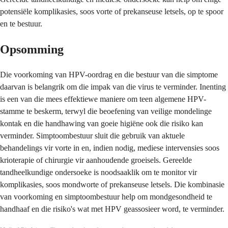
potensiële komplikasies, soos vorte of prekanseuse letsels, op te spoor
en te bestuur.
Opsomming
Die voorkoming van HPV-oordrag en die bestuur van die simptome
daarvan is belangrik om die impak van die virus te verminder. Inenting
is een van die mees effektiewe maniere om teen algemene HPV-
stamme te beskerm, terwyl die beoefening van veilige mondelinge
kontak en die handhawing van goeie higiëne ook die risiko kan
verminder. Simptoombestuur sluit die gebruik van aktuele
behandelings vir vorte in en, indien nodig, mediese intervensies soos
krioterapie of chirurgie vir aanhoudende groeisels. Gereelde
tandheelkundige ondersoeke is noodsaaklik om te monitor vir
komplikasies, soos mondworte of prekanseuse letsels. Die kombinasie
van voorkoming en simptoombestuur help om mondgesondheid te
handhaaf en die risiko's wat met HPV geassosieer word, te verminder.