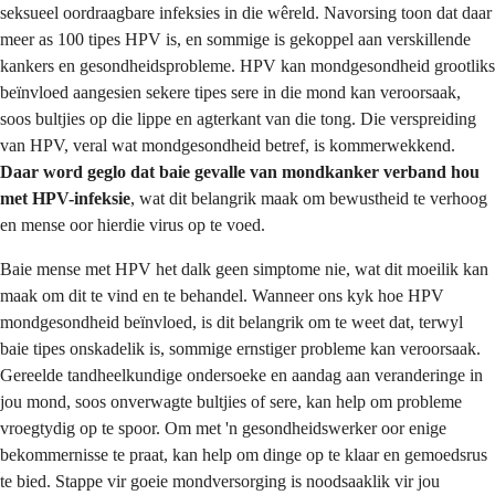
seksueel oordraagbare infeksies in die wêreld. Navorsing toon dat daar
meer as 100 tipes HPV is, en sommige is gekoppel aan verskillende
kankers en gesondheidsprobleme. HPV kan mondgesondheid grootliks
beïnvloed aangesien sekere tipes sere in die mond kan veroorsaak,
soos bultjies op die lippe en agterkant van die tong. Die verspreiding
van HPV, veral wat mondgesondheid betref, is kommerwekkend.
Daar word geglo dat baie gevalle van mondkanker verband hou
met HPV-infeksie
, wat dit belangrik maak om bewustheid te verhoog
en mense oor hierdie virus op te voed.
Baie mense met HPV het dalk geen simptome nie, wat dit moeilik kan
maak om dit te vind en te behandel. Wanneer ons kyk hoe HPV
mondgesondheid beïnvloed, is dit belangrik om te weet dat, terwyl
baie tipes onskadelik is, sommige ernstiger probleme kan veroorsaak.
Gereelde tandheelkundige ondersoeke en aandag aan veranderinge in
jou mond, soos onverwagte bultjies of sere, kan help om probleme
vroegtydig op te spoor. Om met 'n gesondheidswerker oor enige
bekommernisse te praat, kan help om dinge op te klaar en gemoedsrus
te bied. Stappe vir goeie mondversorging is noodsaaklik vir jou