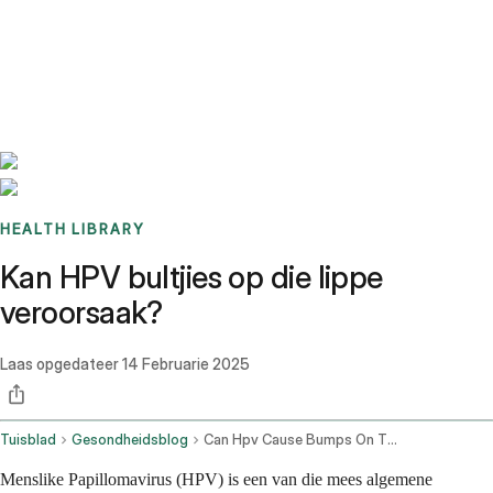
Benchmarks
Stories
FAQ
Sign up / Log in
HEALTH LIBRARY
Kan HPV bultjies op die lippe
veroorsaak?
Laas opgedateer
14 Februarie 2025
Tuisblad
Gesondheidsblog
Can Hpv Cause Bumps On The Lips
Menslike Papillomavirus (HPV) is een van die mees algemene