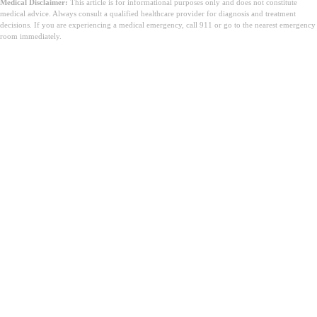
Medical Disclaimer:
This article is for informational purposes only and does not constitute
medical advice. Always consult a qualified healthcare provider for diagnosis and treatment
decisions. If you are experiencing a medical emergency, call 911 or go to the nearest emergency
room immediately.