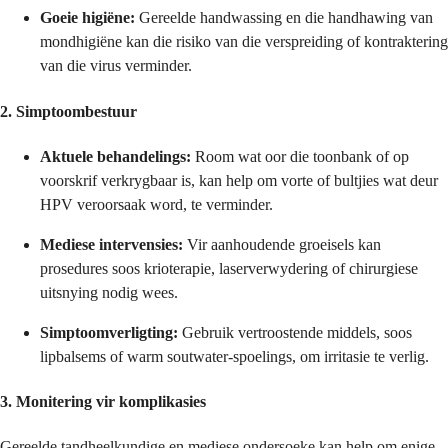
Goeie higiëne:
Gereelde handwassing en die handhawing van
mondhigiëne kan die risiko van die verspreiding of kontraktering
van die virus verminder.
2.
Simptoombestuur
Aktuele behandelings:
Room wat oor die toonbank of op
voorskrif verkrygbaar is, kan help om vorte of bultjies wat deur
HPV veroorsaak word, te verminder.
Mediese intervensies:
Vir aanhoudende groeisels kan
prosedures soos krioterapie, laserverwydering of chirurgiese
uitsnying nodig wees.
Simptoomverligting:
Gebruik vertroostende middels, soos
lipbalsems of warm soutwater-spoelings, om irritasie te verlig.
3.
Monitering vir komplikasies
Gereelde tandheelkundige en mediese ondersoeke kan help om enige