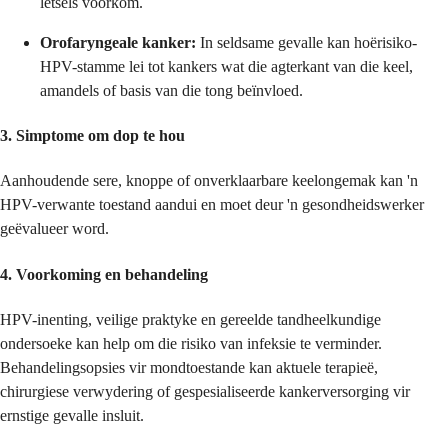
letsels voorkom.
Orofaryngeale kanker:
In seldsame gevalle kan hoërisiko-
HPV-stamme lei tot kankers wat die agterkant van die keel,
amandels of basis van die tong beïnvloed.
3.
Simptome om dop te hou
Aanhoudende sere, knoppe of onverklaarbare keelongemak kan 'n
HPV-verwante toestand aandui en moet deur 'n gesondheidswerker
geëvalueer word.
4.
Voorkoming en behandeling
HPV-inenting, veilige praktyke en gereelde tandheelkundige
ondersoeke kan help om die risiko van infeksie te verminder.
Behandelingsopsies vir mondtoestande kan aktuele terapieë,
chirurgiese verwydering of gespesialiseerde kankerversorging vir
ernstige gevalle insluit.