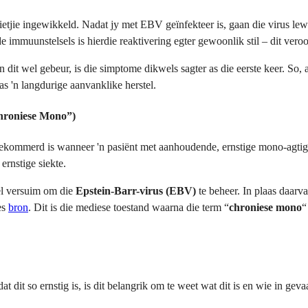
ietjie ingewikkeld. Nadat jy met EBV geïnfekteer is, gaan die virus le
 immuunstelsels is hierdie reaktivering egter gewoonlik stil – dit ver
dit wel gebeur, is die simptome dikwels sagter as die eerste keer. So, 
as 'n langdurige aanvanklike herstel.
hroniese Mono”)
e bekommerd is wanneer 'n pasiënt met aanhoudende, ernstige mono-agt
 ernstige siekte.
l versuim om die
Epstein-Barr-virus (EBV)
te beheer. In plaas daarva
es
bron
. Dit is die mediese toestand waarna die term “
chroniese mono
“
dit so ernstig is, is dit belangrik om te weet wat dit is en wie in gevaa