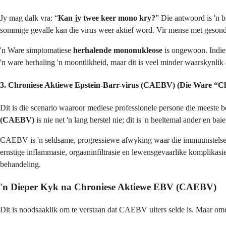
Jy mag dalk vra: “
Kan jy twee keer mono kry?
” Die antwoord is 'n b
sommige gevalle kan die virus weer aktief word. Vir mense met gesonde
'n Ware simptomatiese
herhalende mononukleose
is ongewoon. Indien 
'n ware herhaling 'n moontlikheid, maar dit is veel minder waarskynlik 
3. Chroniese Aktiewe Epstein-Barr-virus (CAEBV) (Die Ware “C
Dit is die scenario waaroor mediese professionele persone die meest
(CAEBV)
is nie net 'n lang herstel nie; dit is 'n heeltemal ander en baie
CAEBV is 'n seldsame, progressiewe afwyking waar die immuunstelse
ernstige inflammasie, orgaaninfiltrasie en lewensgevaarlike komplikasi
behandeling.
'n Dieper Kyk na Chroniese Aktiewe EBV (CAEBV)
Dit is noodsaaklik om te verstaan dat CAEBV uiters selde is. Maar omdat 