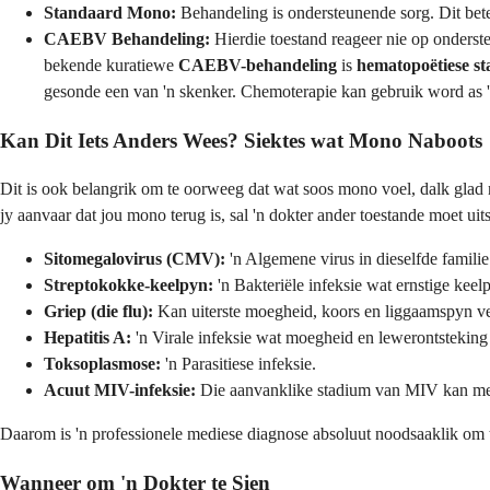
Standaard Mono:
Behandeling is ondersteunende sorg. Dit bete
CAEBV Behandeling:
Hierdie toestand reageer nie op onderste
bekende kuratiewe
CAEBV-behandeling
is
hematopoëtiese s
gesonde een van 'n skenker. Chemoterapie kan gebruik word as 'n 
Kan Dit Iets Anders Wees? Siektes wat Mono Naboots
Dit is ook belangrik om te oorweeg dat wat soos mono voel, dalk glad 
jy aanvaar dat jou mono terug is, sal 'n dokter ander toestande moet uitsl
Sitomegalovirus (CMV):
'n Algemene virus in dieselfde famil
Streptokokke-keelpyn:
'n Bakteriële infeksie wat ernstige kee
Griep (die flu):
Kan uiterste moegheid, koors en liggaamspyn v
Hepatitis A:
'n Virale infeksie wat moegheid en lewerontsteking
Toksoplasmose:
'n Parasitiese infeksie.
Acuut MIV-infeksie:
Die aanvanklike stadium van MIV kan met
Daarom is 'n professionele mediese diagnose absoluut noodsaaklik om te
Wanneer om 'n Dokter te Sien