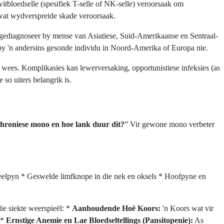
tbloedselle (spesifiek T-selle of NK-selle) veroorsaak om
, wat wydverspreide skade veroorsaak.
ediagnoseer by mense van Asiatiese, Suid-Amerikaanse en Sentraal-
no by 'n andersins gesonde individu in Noord-Amerika of Europa nie.
 wees. Komplikasies kan lewerversaking, opportunistiese infeksies (as
so uiters belangrik is.
chroniese mono en hoe lank duur dit?
” Vir gewone mono verbeter
eelpyn * Geswelde limfknope in die nek en oksels * Hoofpyne en
ie siekte weerspieël: *
Aanhoudende Hoë Koors:
'n Koors wat vir
 *
Ernstige Anemie en Lae Bloedseltellings (Pansitopenie):
As