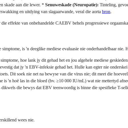
n skade aan die lewer. *
Senuweskade (Neuropatie):
Tinteling, gevo
swakking en uitdying van slagaarwande, veral die aorta
bron
.
ar die effekte van onbehandelde CAEBV behels progressiewe orgaanska
 simptome, is 'n deeglike mediese evaluasie nie onderhandelbaar nie. H
 simptome, hoe lank jy dit gehad het en jou algehele mediese geskiedeni
vestig dat jy 'n EBV-infeksie gehad het. Hulle kan egter nie onderskei
 toets. Dit soek nie net na bewyse van die virus nie; dit meet die hoev
e is 'n hoë las in die bloed (bv. ≥10 000 IU/mL) wat nie mettertyd af
 dikwels die bewys dat EBV teenwoordig is binne die spesifieke T-selle o
skillend wees nie.