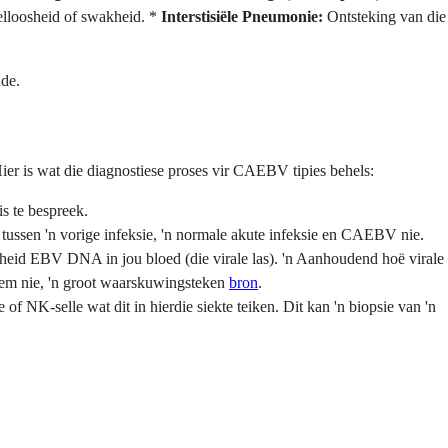
elloosheid of swakheid. *
Interstisiële Pneumonie:
Ontsteking van die
de.
ier is wat die diagnostiese proses vir CAEBV tipies behels:
s te bespreek.
 tussen 'n vorige infeksie, 'n normale akute infeksie en CAEBV nie.
eelheid EBV DNA in jou bloed (die virale las). 'n Aanhoudend hoë virale
neem nie, 'n groot waarskuwingsteken
bron
.
f NK-selle wat dit in hierdie siekte teiken. Dit kan 'n biopsie van 'n