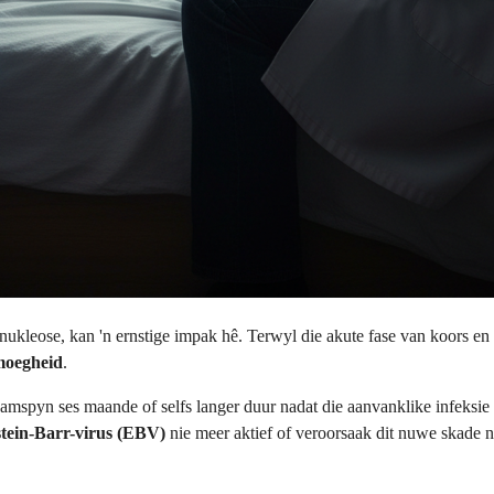
ukleose, kan 'n ernstige impak hê. Terwyl die akute fase van koors en
moegheid
.
mspyn ses maande of selfs langer duur nadat die aanvanklike infeksie
tein-Barr-virus (EBV)
nie meer aktief of veroorsaak dit nuwe skade n