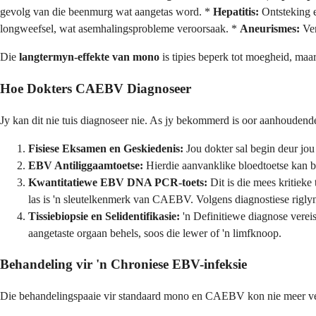
gevolg van die beenmurg wat aangetas word. *
Hepatitis:
Ontsteking e
longweefsel, wat asemhalingsprobleme veroorsaak. *
Aneurismes:
Ver
Die
langtermyn-effekte van mono
is tipies beperk tot moegheid, ma
Hoe Dokters CAEBV Diagnoseer
Jy kan dit nie tuis diagnoseer nie. As jy bekommerd is oor aanhoudende
Fisiese Eksamen en Geskiedenis:
Jou dokter sal begin deur jou
EBV Antiliggaamtoetse:
Hierdie aanvanklike bloedtoetse kan be
Kwantitatiewe EBV DNA PCR-toets:
Dit is die mees kritieke
las is 'n sleutelkenmerk van CAEBV. Volgens diagnostiese riglyn
Tissiebiopsie en Selidentifikasie:
'n Definitiewe diagnose vereis
aangetaste orgaan behels, soos die lewer of 'n limfknoop.
Behandeling vir 'n Chroniese EBV-infeksie
Die behandelingspaaie vir standaard mono en CAEBV kon nie meer ver