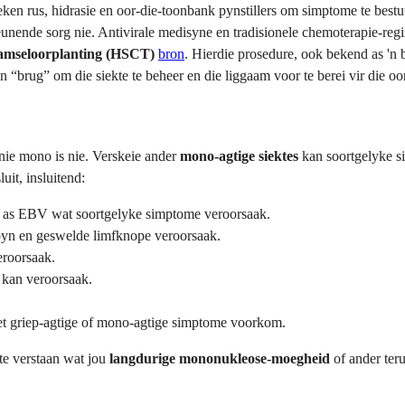
ken rus, hidrasie en oor-die-toonbank pynstillers om simptome te best
unende sorg nie. Antivirale medisyne en tradisionele chemoterapie-regim
tamseloorplanting (HSCT)
bron
. Hierdie prosedure, ook bekend as 'n 
“brug” om die siekte te beheer en die liggaam voor te berei vir die oo
nie mono is nie. Verskeie ander
mono-agtige siektes
kan soortgelyke s
uit, insluitend:
ie as EBV wat soortgelyke simptome veroorsaak.
lpyn en geswelde limfknope veroorsaak.
eroorsaak.
 kan veroorsaak.
 griep-agtige of mono-agtige simptome voorkom.
 verstaan ​​wat jou
langdurige mononukleose-moegheid
of ander ter