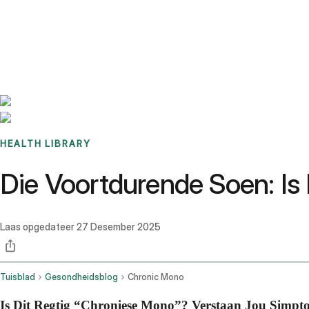
Benchmarks
Stories
FAQ
Sign up / Log in
HEALTH LIBRARY
Die Voortdurende Soen: Is 
Laas opgedateer
27 Desember 2025
Tuisblad
Gesondheidsblog
Chronic Mono
Is Dit Regtig “Chroniese Mono”? Verstaan Jou Simpt