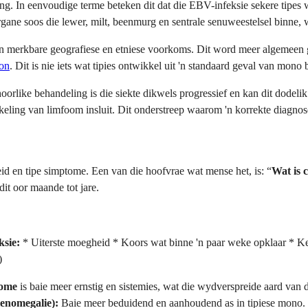
 In eenvoudige terme beteken dit dat die EBV-infeksie sekere tipes wi
organe soos die lewer, milt, beenmurg en sentrale senuweestelsel binne
 merkbare geografiese en etniese voorkoms. Dit word meer algemeen g
on
. Dit is nie iets wat tipies ontwikkel uit 'n standaard geval van mo
rlike behandeling is die siekte dikwels progressief en kan dit dodelik
eling van limfoom insluit. Dit onderstreep waarom 'n korrekte diagnose 
eid en tipe simptome. Een van die hoofvrae wat mense het, is: “
Wat is 
t oor maande tot jare.
sie:
* Uiterste moegheid * Koors wat binne 'n paar weke opklaar * K
)
ome
is baie meer ernstig en sistemies, wat die wydverspreide aard van d
enomegalie):
Baie meer beduidend en aanhoudend as in tipiese mono.