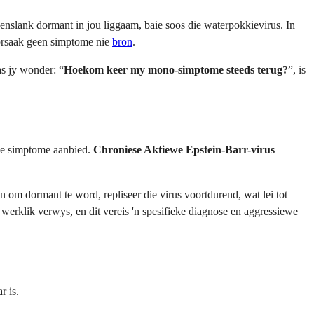
wenslank dormant in jou liggaam, baie soos die waterpokkievirus. In
oorsaak geen simptome nie
bron
.
as jy wonder: “
Hoekom keer my mono-simptome steeds terug?
”, is
ige simptome aanbied.
Chroniese Aktiewe Epstein-Barr-virus
n om dormant te word, repliseer die virus voortdurend, wat lei tot
 werklik verwys, en dit vereis 'n spesifieke diagnose en aggressiewe
r is.