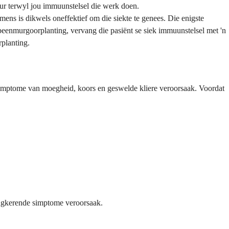
uur terwyl jou immuunstelsel die werk doen.
ens is dikwels oneffektief om die siekte te genees. Die enigste
beenmurgoorplanting, vervang die pasiënt se siek immuunstelsel met 'n
rplanting.
imptome van moegheid, koors en geswelde kliere veroorsaak. Voordat
ugkerende simptome veroorsaak.