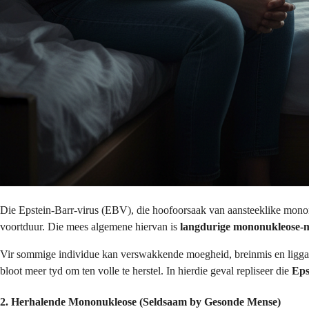
Die Epstein-Barr-virus (EBV), die hoofoorsaak van aansteeklike monon
voortduur. Die mees algemene hiervan is
langdurige mononukleose-
Vir sommige individue kan verswakkende moegheid, breinmis en liggaa
bloot meer tyd om ten volle te herstel. In hierdie geval repliseer die
Eps
2. Herhalende Mononukleose (Seldsaam by Gesonde Mense)