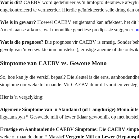
Wat is dit?
CAEBV word gedefinieer as 'n limfoproliferatiewe afwyking.
ongekontroleerd te vermeerder. Hierdie geïnfekteerde selle dring dan 
Wie is in gevaar?
Hoewel CAEBV enigiemand kan affekteer, het dit 'n
Amerikaanse afkoms, wat moontlike genetiese predipsisie suggereer
br
Wat is die prognose?
Die prognose vir CAEBV is ernstig. Sonder behoo
gevolg van 'n verswakte immuunstelsel), ernstige anemie of die ontwikk
Simptome van CAEBV vs. Gewone Mono
So, hoe kan jy die verskil bepaal? Die sleutel is die erns, aanhoudendh
simptome oor weke tot maande. Vir CAEBV duur dit voort en versleg di
Hier is 'n vergelyking:
Algemene Simptome van 'n Standaard (of Langdurige) Mono-infek
liggaamspyn * Geswelde milt of lewer (klaar gewoonlik op met herstel
Ernstige en Aanhoudende CAEBV Simptome:
Die
CAEBV-simpt
weke of maande duur. *
Massief Vergrote Milt en Lewer (Hepatospl