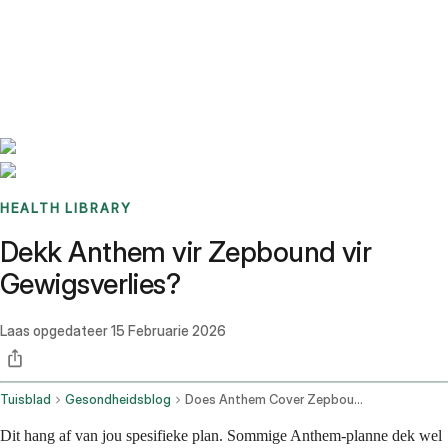
Benchmarks
Stories
FAQ
Sign up / Log in
HEALTH LIBRARY
Dekk Anthem vir Zepbound vir
Gewigsverlies?
Laas opgedateer
15 Februarie 2026
Tuisblad
Gesondheidsblog
Does Anthem Cover Zepbound For Weight Loss
Dit hang af van jou spesifieke plan. Sommige Anthem-planne dek wel