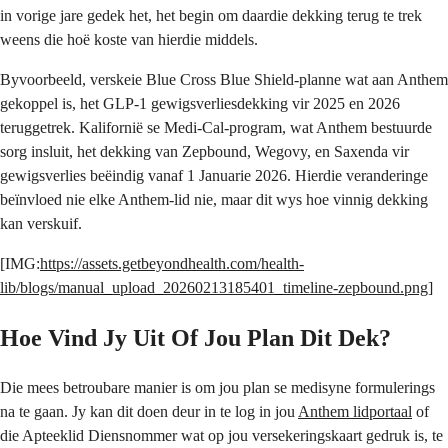
in vorige jare gedek het, het begin om daardie dekking terug te trek
weens die hoë koste van hierdie middels.
Byvoorbeeld, verskeie Blue Cross Blue Shield-planne wat aan Anthem
gekoppel is, het GLP-1 gewigsverliesdekking vir 2025 en 2026
teruggetrek. Kalifornië se Medi-Cal-program, wat Anthem bestuurde
sorg insluit, het dekking van Zepbound, Wegovy, en Saxenda vir
gewigsverlies beëindig vanaf 1 Januarie 2026. Hierdie veranderinge
beïnvloed nie elke Anthem-lid nie, maar dit wys hoe vinnig dekking
kan verskuif.
[IMG:
https://assets.getbeyondhealth.com/health-
lib/blogs/manual_upload_20260213185401_timeline-zepbound.png
]
Hoe Vind Jy Uit Of Jou Plan Dit Dek?
Die mees betroubare manier is om jou plan se medisyne formulerings
na te gaan. Jy kan dit doen deur in te log in jou
Anthem lidportaal
of
die Apteeklid Diensnommer wat op jou versekeringskaart gedruk is, te