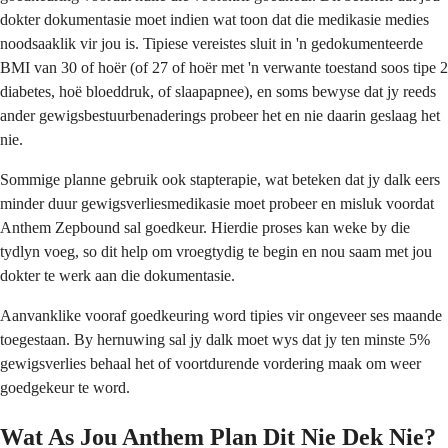
dokter dokumentasie moet indien wat toon dat die medikasie medies
noodsaaklik vir jou is. Tipiese vereistes sluit in 'n gedokumenteerde
BMI van 30 of hoër (of 27 of hoër met 'n verwante toestand soos tipe 2
diabetes, hoë bloeddruk, of slaapapnee), en soms bewyse dat jy reeds
ander gewigsbestuurbenaderings probeer het en nie daarin geslaag het
nie.
Sommige planne gebruik ook stapterapie, wat beteken dat jy dalk eers
minder duur gewigsverliesmedikasie moet probeer en misluk voordat
Anthem Zepbound sal goedkeur. Hierdie proses kan weke by die
tydlyn voeg, so dit help om vroegtydig te begin en nou saam met jou
dokter te werk aan die dokumentasie.
Aanvanklike vooraf goedkeuring word tipies vir ongeveer ses maande
toegestaan. By hernuwing sal jy dalk moet wys dat jy ten minste 5%
gewigsverlies behaal het of voortdurende vordering maak om weer
goedgekeur te word.
Wat As Jou Anthem Plan Dit Nie Dek Nie?