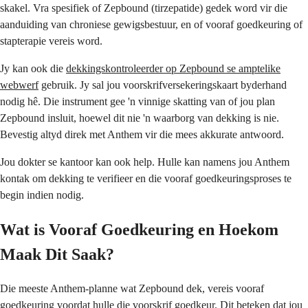
skakel. Vra spesifiek of Zepbound (tirzepatide) gedek word vir die
aanduiding van chroniese gewigsbestuur, en of vooraf goedkeuring of
stapterapie vereis word.
Jy kan ook die
dekkingskontroleerder op Zepbound se amptelike
webwerf
gebruik. Jy sal jou voorskrifversekeringskaart byderhand
nodig hê. Die instrument gee 'n vinnige skatting van of jou plan
Zepbound insluit, hoewel dit nie 'n waarborg van dekking is nie.
Bevestig altyd direk met Anthem vir die mees akkurate antwoord.
Jou dokter se kantoor kan ook help. Hulle kan namens jou Anthem
kontak om dekking te verifieer en die vooraf goedkeuringsproses te
begin indien nodig.
Wat is Vooraf Goedkeuring en Hoekom
Maak Dit Saak?
Die meeste Anthem-planne wat Zepbound dek, vereis vooraf
goedkeuring voordat hulle die voorskrif goedkeur. Dit beteken dat jou