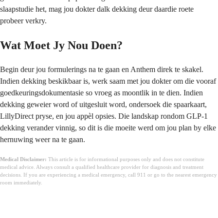
slaapstudie het, mag jou dokter dalk dekking deur daardie roete
probeer verkry.
Wat Moet Jy Nou Doen?
Begin deur jou formulerings na te gaan en Anthem direk te skakel.
Indien dekking beskikbaar is, werk saam met jou dokter om die vooraf
goedkeuringsdokumentasie so vroeg as moontlik in te dien. Indien
dekking geweier word of uitgesluit word, ondersoek die spaarkaart,
LillyDirect pryse, en jou appèl opsies. Die landskap rondom GLP-1
dekking verander vinnig, so dit is die moeite werd om jou plan by elke
hernuwing weer na te gaan.
Medical Disclaimer:
This article is for informational purposes only and does not constitute
medical advice. Always consult a qualified healthcare provider for diagnosis and treatment
decisions. If you are experiencing a medical emergency, call 911 or go to the nearest emergency
room immediately.