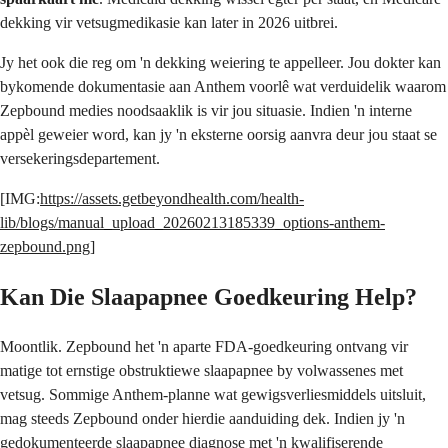
dekking vir vetsugmedikasie kan later in 2026 uitbrei.
Jy het ook die reg om 'n dekking weiering te appelleer. Jou dokter kan
bykomende dokumentasie aan Anthem voorlê wat verduidelik waarom
Zepbound medies noodsaaklik is vir jou situasie. Indien 'n interne
appèl geweier word, kan jy 'n eksterne oorsig aanvra deur jou staat se
versekeringsdepartement.
[IMG:
https://assets.getbeyondhealth.com/health-
lib/blogs/manual_upload_20260213185339_options-anthem-
zepbound.png
]
Kan Die Slaapapnee Goedkeuring Help?
Moontlik. Zepbound het 'n aparte FDA-goedkeuring ontvang vir
matige tot ernstige obstruktiewe slaapapnee by volwassenes met
vetsug. Sommige Anthem-planne wat gewigsverliesmiddels uitsluit,
mag steeds Zepbound onder hierdie aanduiding dek. Indien jy 'n
gedokumenteerde slaapapnee diagnose met 'n kwalifiserende