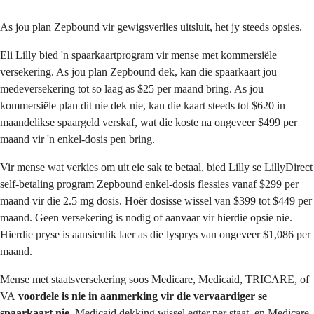
As jou plan Zepbound vir gewigsverlies uitsluit, het jy steeds opsies.
Eli Lilly bied 'n spaarkaartprogram vir mense met kommersiële
versekering. As jou plan Zepbound dek, kan die spaarkaart jou
medeversekering tot so laag as $25 per maand bring. As jou
kommersiële plan dit nie dek nie, kan die kaart steeds tot $620 in
maandelikse spaargeld verskaf, wat die koste na ongeveer $499 per
maand vir 'n enkel-dosis pen bring.
Vir mense wat verkies om uit eie sak te betaal, bied Lilly se LillyDirect
self-betaling program Zepbound enkel-dosis flessies vanaf $299 per
maand vir die 2.5 mg dosis. Hoër dosisse wissel van $399 tot $449 per
maand. Geen versekering is nodig of aanvaar vir hierdie opsie nie.
Hierdie pryse is aansienlik laer as die lysprys van ongeveer $1,086 per
maand.
Mense met staatsversekering soos Medicare, Medicaid, TRICARE, of
VA
voordele is nie in aanmerking vir die vervaardiger se
spaarkaart nie
. Medicaid dekking wissel egter per staat, en Medicare