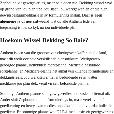
Zepbound vir gewigsverlies, maar baie doen nie. Dekking wissel wyd
op grond van jou plan tipe, jou staat, jou werkgewer, en of die plan
gewigsbestuurmedikasie in sy formulerings insluit. Daar is
geen
algemene ja of nee antwoord
wat op alle Anthem-lede van
toepassing is nie, so kyk na jou individuele plan.
Hoekom Wissel Dekking So Baie?
Anthem is een van die grootste versekeringsverskaffers in die land,
maar dit werk oor baie verskillende planstrukture. Werkgewer-
geborgde planne, individuele markplanne, Medicaid bestuurde
sorgplanne, en Medicare-planne het almal verskillende formulerings en
dekkingsreëls. Jou werkgewer het 'n beduidende sê in watter
medikasie jou plan dek, veral vir self-befondsde planne.
Sommige Anthem-planne sluit gewigsverliesmedikasie heeltemal uit.
Ander sluit Zepbound op hul formulerings in, maar vereis vooraf
goedkeuring en bewys van mediese noodsaaklikheid voordat hulle dit
goedkeur. En sommige planne wat GLP-1 medikasie vir gewigsverlies