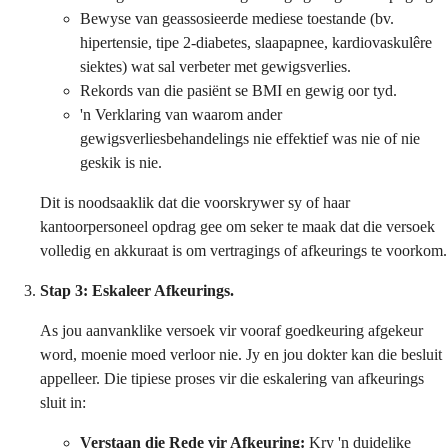
Bewyse van geassosieerde mediese toestande (bv.
hipertensie, tipe 2-diabetes, slaapapnee, kardiovaskulêre
siektes) wat sal verbeter met gewigsverlies.
Rekords van die pasiënt se BMI en gewig oor tyd.
'n Verklaring van waarom ander
gewigsverliesbehandelings nie effektief was nie of nie
geskik is nie.
Dit is noodsaaklik dat die voorskrywer sy of haar
kantoorpersoneel opdrag gee om seker te maak dat die versoek
volledig en akkuraat is om vertragings of afkeurings te voorkom.
Stap 3: Eskaleer Afkeurings.
As jou aanvanklike versoek vir vooraf goedkeuring afgekeur
word, moenie moed verloor nie. Jy en jou dokter kan die besluit
appelleer. Die tipiese proses vir die eskalering van afkeurings
sluit in:
Verstaan die Rede vir Afkeuring:
Kry 'n duidelike