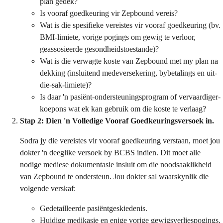
plan gedek?
Is vooraf goedkeuring vir Zepbound vereis?
Wat is die spesifieke vereistes vir vooraf goedkeuring (bv.
BMI-limiete, vorige pogings om gewig te verloor,
geassosieerde gesondheidstoestande)?
Wat is die verwagte koste van Zepbound met my plan na
dekking (insluitend medeversekering, bybetalings en uit-
die-sak-limiete)?
Is daar 'n pasiënt-ondersteuningsprogram of vervaardiger-
koepons wat ek kan gebruik om die koste te verlaag?
Stap 2: Dien 'n Volledige Vooraf Goedkeuringsversoek in.
Sodra jy die vereistes vir vooraf goedkeuring verstaan, moet jou
dokter 'n deeglike versoek by BCBS indien. Dit moet alle
nodige mediese dokumentasie insluit om die noodsaaklikheid
van Zepbound te ondersteun. Jou dokter sal waarskynlik die
volgende verskaf:
Gedetailleerde pasiëntgeskiedenis.
Huidige medikasie en enige vorige gewigsverliespogings.