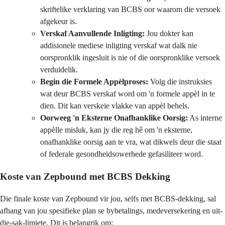
skriftelike verklaring van BCBS oor waarom die versoek
afgekeur is.
Verskaf Aanvullende Inligting:
Jou dokter kan
addisionele mediese inligting verskaf wat dalk nie
oorspronklik ingesluit is nie of die oorspronklike versoek
verduidelik.
Begin die Formele Appèlproses:
Volg die instruksies
wat deur BCBS verskaf word om 'n formele appèl in te
dien. Dit kan verskeie vlakke van appèl behels.
Oorweeg 'n Eksterne Onafhanklike Oorsig:
As interne
appèlle misluk, kan jy die reg hê om 'n eksterne,
onafhanklike oorsig aan te vra, wat dikwels deur die staat
of federale gesondheidsowerhede gefasiliteer word.
Koste van Zepbound met BCBS Dekking
Die finale koste van Zepbound vir jou, selfs met BCBS-dekking, sal
afhang van jou spesifieke plan se bybetalings, medeversekering en uit-
die-sak-limiete. Dit is belangrik om: