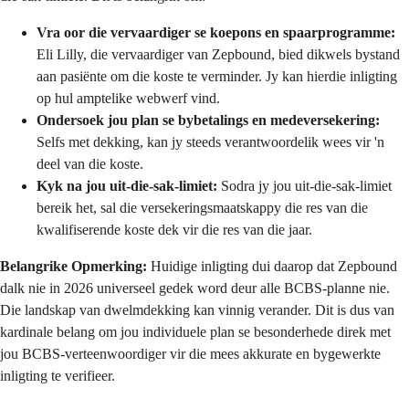
Vra oor die vervaardiger se koepons en spaarprogramme:
Eli Lilly, die vervaardiger van Zepbound, bied dikwels bystand
aan pasiënte om die koste te verminder. Jy kan hierdie inligting
op hul amptelike webwerf vind.
Ondersoek jou plan se bybetalings en medeversekering:
Selfs met dekking, kan jy steeds verantwoordelik wees vir 'n
deel van die koste.
Kyk na jou uit-die-sak-limiet:
Sodra jy jou uit-die-sak-limiet
bereik het, sal die versekeringsmaatskappy die res van die
kwalifiserende koste dek vir die res van die jaar.
Belangrike Opmerking:
Huidige inligting dui daarop dat Zepbound
dalk nie in 2026 universeel gedek word deur alle BCBS-planne nie.
Die landskap van dwelmdekking kan vinnig verander. Dit is dus van
kardinale belang om jou individuele plan se besonderhede direk met
jou BCBS-verteenwoordiger vir die mees akkurate en bygewerkte
inligting te verifieer.