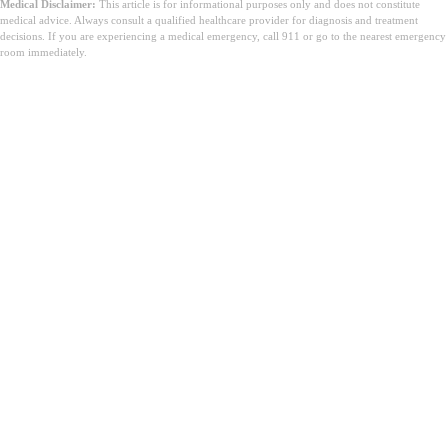
Medical Disclaimer:
This article is for informational purposes only and does not constitute
medical advice. Always consult a qualified healthcare provider for diagnosis and treatment
decisions. If you are experiencing a medical emergency, call 911 or go to the nearest emergency
room immediately.