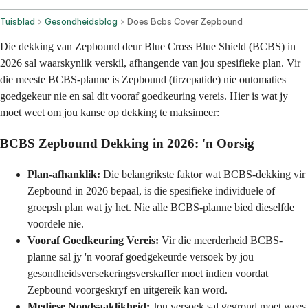
Tuisblad
Gesondheidsblog
Does Bcbs Cover Zepbound
Die dekking van Zepbound deur Blue Cross Blue Shield (BCBS) in
2026 sal waarskynlik verskil, afhangende van jou spesifieke plan. Vir
die meeste BCBS-planne is Zepbound (tirzepatide) nie outomaties
goedgekeur nie en sal dit vooraf goedkeuring vereis. Hier is wat jy
moet weet om jou kanse op dekking te maksimeer:
BCBS Zepbound Dekking in 2026: 'n Oorsig
Plan-afhanklik:
Die belangrikste faktor wat BCBS-dekking vir
Zepbound in 2026 bepaal, is die spesifieke individuele of
groepsh plan wat jy het. Nie alle BCBS-planne bied dieselfde
voordele nie.
Vooraf Goedkeuring Vereis:
Vir die meerderheid BCBS-
planne sal jy 'n vooraf goedgekeurde versoek by jou
gesondheidsversekeringsverskaffer moet indien voordat
Zepbound voorgeskryf en uitgereik kan word.
Mediese Noodsaaklikheid:
Jou versoek sal gegrond moet wees