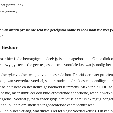
loft (sertraline)
citalopram)
um van
antidepressante wat nie gewigstoename veroorsaak nie
met jo
ie.
e Bestuur
r hier is die bemagtigende deel: jy is nie magteloos nie. Om te dink 
r terwyl jy steeds die geestesgesondheidsvoordele kry wat jy nodig het.
selryke voedsel wat jou vol en tevrede hou. Prioritiseer maer proteïen 
king van verwerkte voedsel, suikerhoudende drankies en oortollige natr
 beide fisiese en geestelike gesondheid is immens. Mik vir die CDC se a
ieë nie, maar stimuleer ook bui-verbeterende endorfiene, wat die werk 
seine. Voordat jy na 'n snack gryp, vra jouself af: "Is ek regtig honge
en jou help om snellers vir gedachtelose eet te identifiseer.
u inhibisies verlaag, wat dikwels lei tot slegte voedselkeuses. Dit kan 