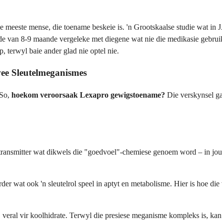
ie meeste mense, die toename beskeie is. 'n Grootskaalse studie wat in
ode van 8-9 maande vergeleke met diegene wat nie die medikasie gebrui
 terwyl baie ander glad nie optel nie.
e Sleutelmeganismes
 So,
hoekom veroorsaak Lexapro gewigstoename?
Die verskynsel gaa
transmitter wat dikwels die "goedvoel"-chemiese genoem word – in jou b
erder wat ook 'n sleutelrol speel in aptyt en metabolisme. Hier is hoe d
, veral vir koolhidrate. Terwyl die presiese meganisme kompleks is, ka