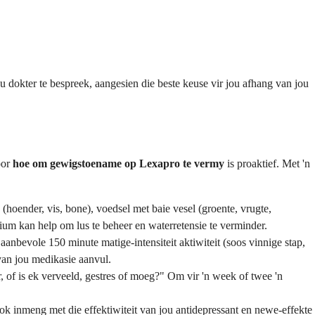
u dokter te bespreek, aangesien die beste keuse vir jou afhang van jou
oor
hoe om gewigstoename op Lexapro te vermy
is proaktief. Met 'n
(hoender, vis, bone), voedsel met baie vesel (groente, vrugte,
ium kan help om lus te beheer en waterretensie te verminder.
anbevole 150 minute matige-intensiteit aktiwiteit (soos vinnige stap,
van jou medikasie aanvul.
r, of is ek verveeld, gestres of moeg?" Om vir 'n week of twee 'n
ook inmeng met die effektiwiteit van jou antidepressant en newe-effekte