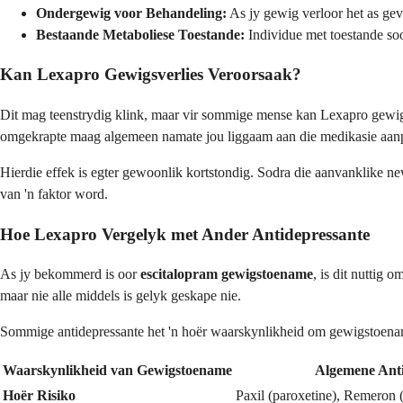
Ondergewig voor Behandeling:
As jy gewig verloor het as gevo
Bestaande Metaboliese Toestande:
Individue met toestande so
Kan Lexapro Gewigsverlies Veroorsaak?
Dit mag teenstrydig klink, maar vir sommige mense kan Lexapro gewi
omgekrapte maag algemeen namate jou liggaam aan die medikasie aa
Hierdie effek is egter gewoonlik kortstondig. Sodra die aanvanklike ne
van 'n faktor word.
Hoe Lexapro Vergelyk met Ander Antidepressante
As jy bekommerd is oor
escitalopram gewigstoename
, is dit nuttig
maar nie alle middels is gelyk geskape nie.
Sommige antidepressante het 'n hoër waarskynlikheid om gewigstoename 
Waarskynlikheid van Gewigstoename
Algemene Anti
Hoër Risiko
Paxil (paroxetine), Remeron (