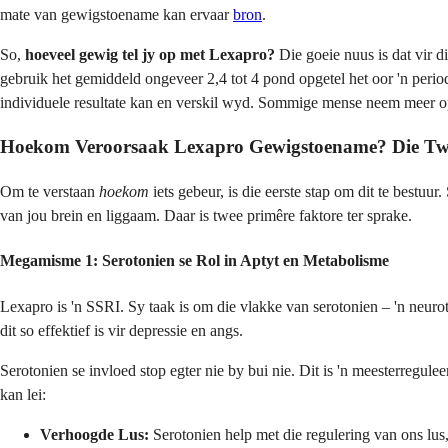
mate van gewigstoename kan ervaar
bron
.
So,
hoeveel gewig tel jy op met Lexapro?
Die goeie nuus is dat vir d
gebruik het gemiddeld ongeveer 2,4 tot 4 pond opgetel het oor 'n peri
individuele resultate kan en verskil wyd. Sommige mense neem meer op,
Hoekom Veroorsaak Lexapro Gewigstoename? Die Twe
Om te verstaan
hoekom
iets gebeur, is die eerste stap om dit te bestuur.
van jou brein en liggaam. Daar is twee primêre faktore ter sprake.
Megamisme 1: Serotonien se Rol in Aptyt en Metabolisme
Lexapro is 'n SSRI. Sy taak is om die vlakke van serotonien – 'n neuro
dit so effektief is vir depressie en angs.
Serotonien se invloed stop egter nie by bui nie. Dit is 'n meesterregule
kan lei:
Verhoogde Lus:
Serotonien help met die regulering van ons lus