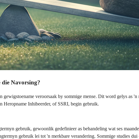
 die Navorsing?
an gewigstoename veroorsaak by sommige mense. Dit word gelys as 'n m
en Heropname Inhibeerder, of SSRI, begin gebruik.
ermyn gebruik, gewoonlik gedefinieer as behandeling wat ses maande o
ngtermyn gebruik lei tot 'n merkbare verandering. Sommige studies dui