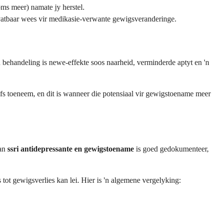
oms meer) namate jy herstel.
vatbaar wees vir medikasie-verwante gewigsveranderinge.
 behandeling is newe-effekte soos naarheid, verminderde aptyt en 'n
lfs toeneem, en dit is wanneer die potensiaal vir gewigstoename meer
van
ssri antidepressante en gewigstoename
is goed gedokumenteer,
ot gewigsverlies kan lei. Hier is 'n algemene vergelyking: