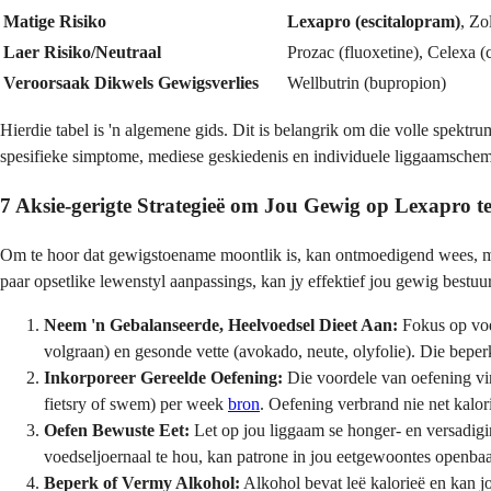
Matige Risiko
Lexapro (escitalopram)
, Zo
Laer Risiko/Neutraal
Prozac (fluoxetine), Celexa (
Veroorsaak Dikwels Gewigsverlies
Wellbutrin (bupropion)
Hierdie tabel is 'n algemene gids. Dit is belangrik om die volle spektr
spesifieke simptome, mediese geskiedenis en individuele liggaamschem
7 Aksie-gerigte Strategieë om Jou Gewig op Lexapro t
Om te hoor dat gewigstoename moontlik is, kan ontmoedigend wees, maa
paar opsetlike lewenstyl aanpassings, kan jy effektief jou gewig bestuu
Neem 'n Gebalanseerde, Heelvoedsel Dieet Aan:
Fokus op voed
volgraan) en gesonde vette (avokado, neute, olyfolie). Die beper
Inkorporeer Gereelde Oefening:
Die voordele van oefening vir
fietsry of swem) per week
bron
. Oefening verbrand nie net kalor
Oefen Bewuste Eet:
Let op jou liggaam se honger- en versadiging
voedseljoernaal te hou, kan patrone in jou eetgewoontes openbaar 
Beperk of Vermy Alkohol:
Alkohol bevat leë kalorieë en kan jo