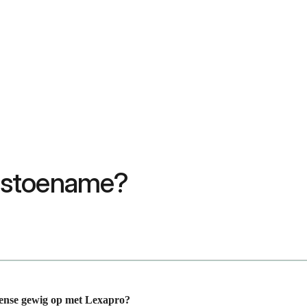
gstoename?
nse gewig op met Lexapro?