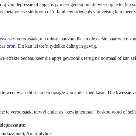
lg van depressie of angs, is jy meer geneig om dit weer op te tel (en s
os metaboliese sindroom of 'n familiegeskiedenis van vetsug kan meer 
gs
verlies
veroorsaak, ten minste aanvanklik. In die eerste paar weke van
npas
bron
. Dit kan lei tot 'n tydelike daling in gewig.
we-effekte bedaar, keer die aptyt gewoonlik terug na normaal of kan se
 om te weet waar dit staan ten opsigte van ander medikasie. Die kwessie 
te veroorsaak, terwyl ander as "gewigneutraal" beskou word of selfs t
depressante
mirtazapine), Amitriptyline