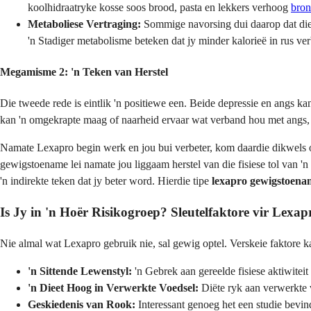
koolhidraatryke kosse soos brood, pasta en lekkers verhoog
bron
Metaboliese Vertraging:
Sommige navorsing dui daarop dat die 
'n Stadiger metabolisme beteken dat jy minder kalorieë in rus 
Megamisme 2: 'n Teken van Herstel
Die tweede rede is eintlik 'n positiewe een. Beide depressie en angs k
kan 'n omgekrapte maag of naarheid ervaar wat verband hou met angs, w
Namate Lexapro begin werk en jou bui verbeter, kom daardie dikwels ond
gewigstoename lei namate jou liggaam herstel van die fisiese tol van '
'n indirekte teken dat jy beter word. Hierdie tipe
lexapro gewigstoena
Is Jy in 'n Hoër Risikogroep? Sleutelfaktore vir Lex
Nie almal wat Lexapro gebruik nie, sal gewig optel. Verskeie faktore k
'n Sittende Lewenstyl:
'n Gebrek aan gereelde fisiese aktiwitei
'n Dieet Hoog in Verwerkte Voedsel:
Diëte ryk aan verwerkte v
Geskiedenis van Rook:
Interessant genoeg het een studie bevi