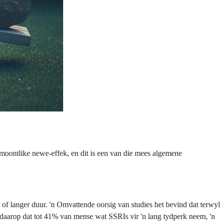
oontlike newe-effek, en dit is een van die mees algemene
f langer duur. 'n Omvattende oorsig van studies het bevind dat terwyl
 daarop dat tot 41% van mense wat SSRIs vir 'n lang tydperk neem, 'n