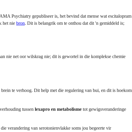
 JAMA Psychiatry gepubliseer is, het bevind dat mense wat escitalopram
k het nie
bron
. Dit is belangrik om te onthou dat dit 'n gemiddeld is;
n nie net oor wilskrag nie; dit is gewortel in die komplekse chemie
rein te verhoog. Dit help met die regulering van bui, en dit is hoekom
ie verhouding tussen
lexapro en metabolisme
tot gewigsveranderinge
n die verandering van serotonienvlakke soms jou begeerte vir