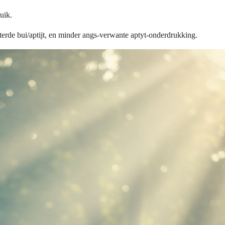
uik.
rde bui/aptijt, en minder angs-verwante aptyt-onderdrukking.