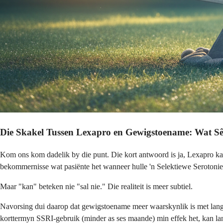
Die Skakel Tussen Lexapro en Gewigstoename: Wat Sê
Kom ons kom dadelik by die punt. Die kort antwoord is ja, Lexapro k
bekommernisse wat pasiënte het wanneer hulle 'n Selektiewe Serotoni
Maar "kan" beteken nie "sal nie." Die realiteit is meer subtiel.
Navorsing dui daarop dat gewigstoename meer waarskynlik is met langt
korttermyn SSRI-gebruik (minder as ses maande) min effek het, kan la