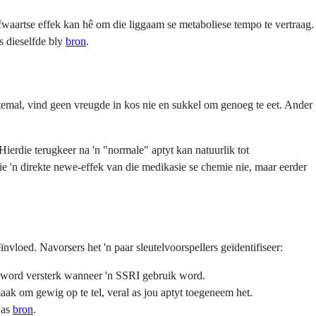
waartse effek kan hê om die liggaam se metaboliese tempo te vertraag.
s dieselfde bly
bron
.
ltemal, vind geen vreugde in kos nie en sukkel om genoeg te eet. Ander
ierdie terugkeer na 'n "normale" aptyt kan natuurlik tot
ie 'n direkte newe-effek van die medikasie se chemie nie, maar eerder
ïnvloed. Navorsers het 'n paar sleutelvoorspellers geïdentifiseer:
dit word versterk wanneer 'n SSRI gebruik word.
ak om gewig op te tel, veral as jou aptyt toegeneem het.
was
bron
.