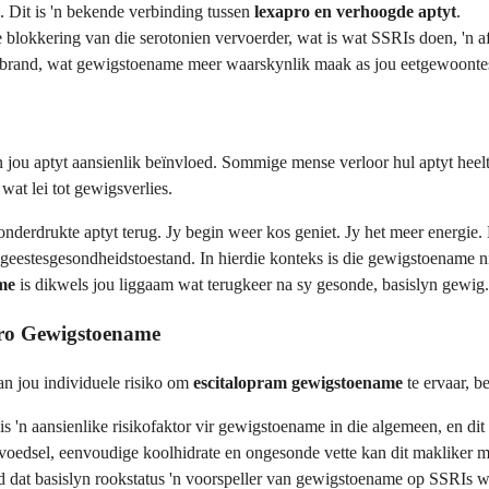
. Dit is 'n bekende verbinding tussen
lexapro en verhoogde aptyt
.
blokkering van die serotonien vervoerder, wat is wat SSRIs doen, 'n af
verbrand, wat gewigstoename meer waarskynlik maak as jou eetgewoonte
an jou aptyt aansienlik beïnvloed. Sommige mense verloor hul aptyt hee
at lei tot gewigsverlies.
erdrukte aptyt terug. Jy begin weer kos geniet. Jy het meer energie. H
n geestesgesondheidstoestand. In hierdie konteks is die gewigstoename n
me
is dikwels jou liggaam wat terugkeer na sy gesonde, basislyn gewig.
apro Gewigstoename
an jou individuele risiko om
escitalopram gewigstoename
te ervaar, be
t is 'n aansienlike risikofaktor vir gewigstoename in die algemeen, en 
oedsel, eenvoudige koolhidrate en ongesonde vette kan dit makliker ma
nd dat basislyn rookstatus 'n voorspeller van gewigstoename op SSRIs 