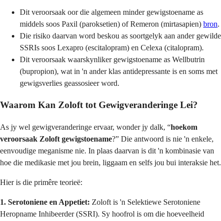
Dit veroorsaak oor die algemeen minder gewigstoename as
middels soos Paxil (paroksetien) of Remeron (mirtasapien)
bron
.
Die risiko daarvan word beskou as soortgelyk aan ander gewilde
SSRIs soos Lexapro (escitalopram) en Celexa (citalopram).
Dit veroorsaak waarskynliker gewigstoename as Wellbutrin
(bupropion), wat in 'n ander klas antidepressante is en soms met
gewigsverlies geassosieer word.
Waarom Kan Zoloft tot Gewigveranderinge Lei?
As jy wel gewigveranderinge ervaar, wonder jy dalk, “
hoekom
veroorsaak Zoloft gewigstoename
?” Die antwoord is nie 'n enkele,
eenvoudige meganisme nie. In plaas daarvan is dit 'n kombinasie van
hoe die medikasie met jou brein, liggaam en selfs jou bui interaksie het.
Hier is die primêre teorieë:
1. Serotoniene en Appetiet:
Zoloft is 'n Selektiewe Serotoniene
Heropname Inhibeerder (SSRI). Sy hoofrol is om die hoeveelheid