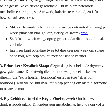
2. Beweeg Elke Dag:
Regelmatige fisiese aktiwiteit is 'n kragbron vir
beide geestelike en fisiese gesondheid. Dit help om potensiële
metaboliese vertragings teë te werk, kalorieë te verbrand, en is 'n
bewese bui-versterker.
Mik vir die aanbevole 150 minute matige-intensiteit oefening per
week (dink aan vinnige stap, fietsry, of swem)
bron
.
Soek 'n aktiwiteit wat jy opreg geniet sodat dit nie soos 'n taak
voel nie.
Integreer krag opleiding twee tot drie keer per week om spiere
op te bou, wat help om jou metabolisme te versnel.
3. Prioritiseer Kwaliteit Slaap:
Slegte slaap is 'n bekende drywer van
gewigstoename. Dit ontwrig die hormone wat jou eetlus beheer—
ghrelin (die “ek is honger” hormoon) en leptin (die “ek is vol”
hormoon). Mik vir 7-9 uur kwaliteit slaap per nag om hierdie hormone
in balans te hou.
4. Bly Gehidreer (met die Regte Vloeistowwe):
Om baie water te
drink is noodsaaklik. Dit ondersteun metabolisme, help jou om vol te