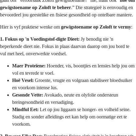
gaan oor “veroorsaak Zoloft gewigstoename?” nie, maar ook “
hoe om
gewigstoename op Zoloft te beheer
.” Die strategieë is eenvoudig en
bevoordeel jou geestelike en fisiese gesondheid op ontelbare maniere.
Hier is vyf praktiese wenke om
gewigstoename op Zoloft te vermy
:
1. Fokus op 'n Voedingstof-digte Dieet:
Jy benodig nie 'n
beperkende dieet nie. Fokus in plaas daarvan daarop om jou bord te
vul met heel, onverwerkte voedsel.
Maer Proteïene:
Hoender, vis, boontjies en lensies help jou om
vol en tevrede te voel.
Hoë Vesel:
Groente, vrugte en volgraan stabiliseer bloedsuiker
en voorkom intense lus.
Gesonde Vette:
Avokado, neute en olyfolie ondersteun
breingesondheid en versadiging.
Mindful Eet:
Let op jou liggaam se honger- en volheid seine.
Stadig en sonder afleidings eet kan help om oormatige eet te
voorkom.