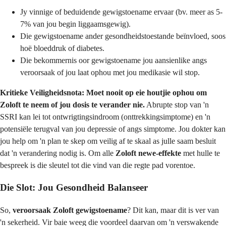
Jy vinnige of beduidende gewigstoename ervaar (bv. meer as 5-
7% van jou begin liggaamsgewig).
Die gewigstoename ander gesondheidstoestande beïnvloed, soos
hoë bloeddruk of diabetes.
Die bekommernis oor gewigstoename jou aansienlike angs
veroorsaak of jou laat ophou met jou medikasie wil stop.
Kritieke Veiligheidsnota:
Moet nooit op eie houtjie ophou om
Zoloft te neem of jou dosis te verander nie.
Abrupte stop van 'n
SSRI kan lei tot ontwrigtingsindroom (onttrekkingsimptome) en 'n
potensiële terugval van jou depressie of angs simptome. Jou dokter kan
jou help om 'n plan te skep om veilig af te skaal as julle saam besluit
dat 'n verandering nodig is. Om alle
Zoloft newe-effekte
met hulle te
bespreek is die sleutel tot die vind van die regte pad vorentoe.
Die Slot: Jou Gesondheid Balanseer
So,
veroorsaak Zoloft gewigstoename
? Dit kan, maar dit is ver van
'n sekerheid. Vir baie weeg die voordeel daarvan om 'n verswakende