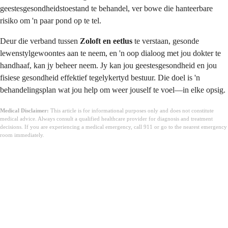
geestesgesondheidstoestand te behandel, ver bowe die hanteerbare
risiko om 'n paar pond op te tel.
Deur die verband tussen
Zoloft en eetlus
te verstaan, gesonde
lewenstylgewoontes aan te neem, en 'n oop dialoog met jou dokter te
handhaaf, kan jy beheer neem. Jy kan jou geestesgesondheid en jou
fisiese gesondheid effektief tegelykertyd bestuur. Die doel is 'n
behandelingsplan wat jou help om weer jouself te voel—in elke opsig.
Medical Disclaimer:
This article is for informational purposes only and does not constitute
medical advice. Always consult a qualified healthcare provider for diagnosis and treatment
decisions. If you are experiencing a medical emergency, call 911 or go to the nearest emergency
room immediately.