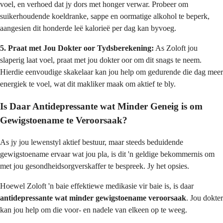
voel, en verhoed dat jy dors met honger verwar. Probeer om
suikerhoudende koeldranke, sappe en oormatige alkohol te beperk,
aangesien dit honderde leë kalorieë per dag kan byvoeg.
5. Praat met Jou Dokter oor Tydsberekening:
As Zoloft jou
slaperig laat voel, praat met jou dokter oor om dit snags te neem.
Hierdie eenvoudige skakelaar kan jou help om gedurende die dag meer
energiek te voel, wat dit makliker maak om aktief te bly.
Is Daar Antidepressante wat Minder Geneig is om
Gewigstoename te Veroorsaak?
As jy jou lewenstyl aktief bestuur, maar steeds beduidende
gewigstoename ervaar wat jou pla, is dit 'n geldige bekommernis om
met jou gesondheidsorgverskaffer te bespreek. Jy het opsies.
Hoewel Zoloft 'n baie effektiewe medikasie vir baie is, is daar
antidepressante wat minder gewigstoename veroorsaak
. Jou dokter
kan jou help om die voor- en nadele van elkeen op te weeg.