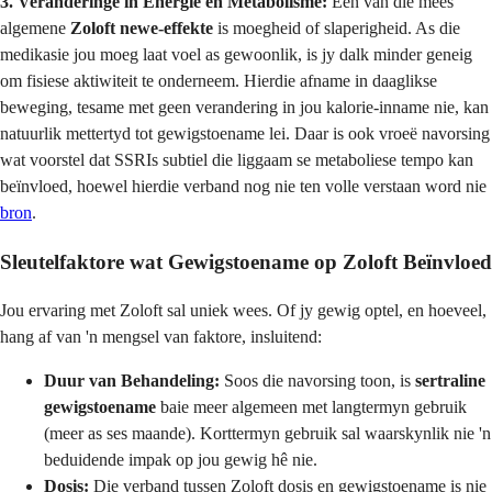
3. Veranderinge in Energie en Metabolisme:
Een van die mees
algemene
Zoloft newe-effekte
is moegheid of slaperigheid. As die
medikasie jou moeg laat voel as gewoonlik, is jy dalk minder geneig
om fisiese aktiwiteit te onderneem. Hierdie afname in daaglikse
beweging, tesame met geen verandering in jou kalorie-inname nie, kan
natuurlik mettertyd tot gewigstoename lei. Daar is ook vroeë navorsing
wat voorstel dat SSRIs subtiel die liggaam se metaboliese tempo kan
beïnvloed, hoewel hierdie verband nog nie ten volle verstaan word nie
bron
.
Sleutelfaktore wat Gewigstoename op Zoloft Beïnvloed
Jou ervaring met Zoloft sal uniek wees. Of jy gewig optel, en hoeveel,
hang af van 'n mengsel van faktore, insluitend:
Duur van Behandeling:
Soos die navorsing toon, is
sertraline
gewigstoename
baie meer algemeen met langtermyn gebruik
(meer as ses maande). Korttermyn gebruik sal waarskynlik nie 'n
beduidende impak op jou gewig hê nie.
Dosis:
Die verband tussen Zoloft dosis en gewigstoename is nie