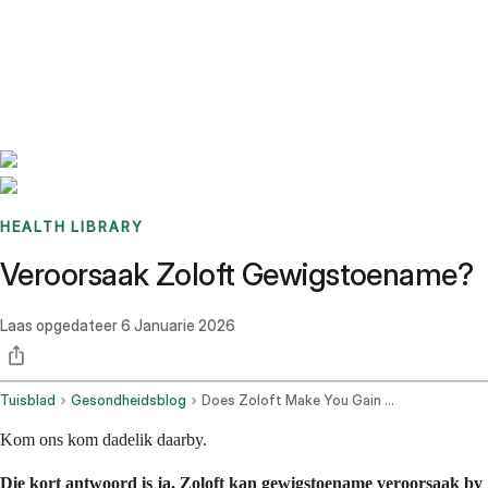
Benchmarks
Stories
FAQ
Sign up / Log in
HEALTH LIBRARY
Veroorsaak Zoloft Gewigstoename?
Laas opgedateer
6 Januarie 2026
Tuisblad
Gesondheidsblog
Does Zoloft Make You Gain Weight
Kom ons kom dadelik daarby.
Die kort antwoord is ja, Zoloft kan gewigstoename veroorsaak by