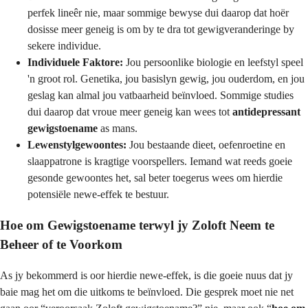
perfek lineêr nie, maar sommige bewyse dui daarop dat hoër
dosisse meer geneig is om by te dra tot gewigveranderinge by
sekere individue.
Individuele Faktore:
Jou persoonlike biologie en leefstyl speel
'n groot rol. Genetika, jou basislyn gewig, jou ouderdom, en jou
geslag kan almal jou vatbaarheid beïnvloed. Sommige studies
dui daarop dat vroue meer geneig kan wees tot
antidepressant
gewigstoename
as mans.
Lewenstylgewoontes:
Jou bestaande dieet, oefenroetine en
slaappatrone is kragtige voorspellers. Iemand wat reeds goeie
gesonde gewoontes het, sal beter toegerus wees om hierdie
potensiële newe-effek te bestuur.
Hoe om Gewigstoename terwyl jy Zoloft Neem te
Beheer of te Voorkom
As jy bekommerd is oor hierdie newe-effek, is die goeie nuus dat jy
baie mag het om die uitkoms te beïnvloed. Die gesprek moet nie net