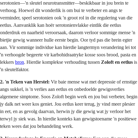
serotonien—'n sleutel neurotransmitter—beskikbaar in jou brein te
verhoog. Hoewel dit wonderlik is om bui te verbeter en angs te
verminder, speel serotonien ook 'n groot rol in die regulering van die
eetlus. Aanvanklik kan hoër serotonienvlakke eintlik die eetlus
onderdruk en naarheid veroorsaak, daarom verloor sommige mense 'n
bietjie gewig wanneer hulle eerste begin. Oor tyd pas die brein egter
aan. Vir sommige individue kan hierdie langtermyn verandering lei tot
'n verhoogde begeerte vir karbohidraatryke kosse soos brood, pasta en
lekkers
bron
. Hierdie komplekse verhouding tussen
Zoloft en eetlus
is
'n sleutelfaktor.
2. 'n Teken van Herstel:
Vir baie mense wat met depressie of ernstige
angs sukkel, is 'n verlies aan eetlus en onbedoelde gewigsverlies
algemene simptome. Soos Zoloft begin werk en jou bui verbeter, begin
jy dalk net weer kos geniet. Jou eetlus keer terug, jy vind meer plesier
in eet, en as gevolg daarvan, herwin jy die gewig wat jy verloor het
terwyl jy siek was. In hierdie konteks kan gewigstoename 'n positiewe
teken wees dat jou behandeling werk.