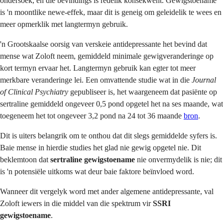
ondersoek, en die bevindings is redelik konsekwent. Gewigstoename
is 'n moontlike newe-effek, maar dit is geneig om geleidelik te wees en
meer opmerklik met langtermyn gebruik.
'n Grootskaalse oorsig van verskeie antidepressante het bevind dat
mense wat Zoloft neem, gemiddeld minimale gewigveranderinge op
kort termyn ervaar het. Langtermyn gebruik kan egter tot meer
merkbare veranderinge lei. Een omvattende studie wat in die
Journal
of Clinical Psychiatry
gepubliseer is, het waargeneem dat pasiënte op
sertraline gemiddeld ongeveer 0,5 pond opgetel het na ses maande, wat
toegeneem het tot ongeveer 3,2 pond na 24 tot 36 maande
bron
.
Dit is uiters belangrik om te onthou dat dit slegs gemiddelde syfers is.
Baie mense in hierdie studies het glad nie gewig opgetel nie. Dit
beklemtoon dat
sertraline gewigstoename
nie onvermydelik is nie; dit
is 'n potensiële uitkoms wat deur baie faktore beïnvloed word.
Wanneer dit vergelyk word met ander algemene antidepressante, val
Zoloft iewers in die middel van die spektrum vir
SSRI
gewigstoename
.