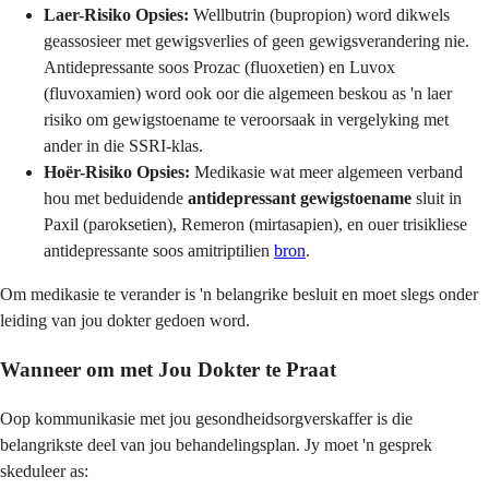
Laer-Risiko Opsies:
Wellbutrin (bupropion) word dikwels
geassosieer met gewigsverlies of geen gewigsverandering nie.
Antidepressante soos Prozac (fluoxetien) en Luvox
(fluvoxamien) word ook oor die algemeen beskou as 'n laer
risiko om gewigstoename te veroorsaak in vergelyking met
ander in die SSRI-klas.
Hoër-Risiko Opsies:
Medikasie wat meer algemeen verband
hou met beduidende
antidepressant gewigstoename
sluit in
Paxil (paroksetien), Remeron (mirtasapien), en ouer trisikliese
antidepressante soos amitriptilien
bron
.
Om medikasie te verander is 'n belangrike besluit en moet slegs onder
leiding van jou dokter gedoen word.
Wanneer om met Jou Dokter te Praat
Oop kommunikasie met jou gesondheidsorgverskaffer is die
belangrikste deel van jou behandelingsplan. Jy moet 'n gesprek
skeduleer as: