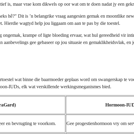
tief is, maar vrae kom dikwels op oor wat om te doen nadat jy een gekry 
seks hê?" Dit is ʼn belangrike vraag aangesien gemak en moontlike ne
t. Hierdie wagtyd help jou liggaam om aan te pas by die toestel.
ngemak, krampe of ligte bloeding ervaar, wat hul gereedheid vir intimi
an aanbevelings gee gebaseer op jou situasie en gemaklikheidsvlak, en 
pertoestel wat binne die baarmoeder geplaas word om swangerskap te vo
moon-IUDs, elk wat verskillende werkingsmeganismes bied.
raGard)
Hormoon-IUD (
eer en bevrugting te voorkom.
Gee progestienhormoon vry om serv