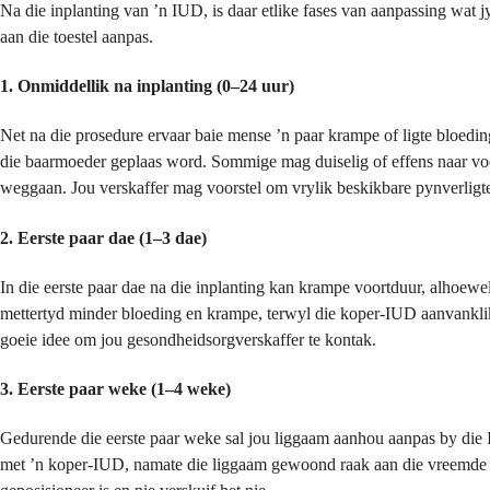
Na die inplanting van ʼn IUD, is daar etlike fases van aanpassing wat
aan die toestel aanpas.
1. Onmiddellik na inplanting (0–24 uur)
Net na die prosedure ervaar baie mense ʼn paar krampe of ligte bloed
die baarmoeder geplaas word. Sommige mag duiselig of effens naar voel i
weggaan. Jou verskaffer mag voorstel om vrylik beskikbare pynverligte
2. Eerste paar dae (1–3 dae)
In die eerste paar dae na die inplanting kan krampe voortduur, alhoew
mettertyd minder bloeding en krampe, terwyl die koper-IUD aanvanklik 
goeie idee om jou gesondheidsorgverskaffer te kontak.
3. Eerste paar weke (1–4 weke)
Gedurende die eerste paar weke sal jou liggaam aanhou aanpas by die 
met ʼn koper-IUD, namate die liggaam gewoond raak aan die vreemde v