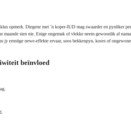
iklus opmerk. Diegene met ʼn koper-IUD mag swaarder en pynliker peri
paar maande sien nie. Enige ongemak of vlekke neem gewoonlik af namat
as jy ernstige newe-effekte ervaar, soos bekkenpyn, koors of ongewone 
iwiteit beïnvloed
aag.
d.