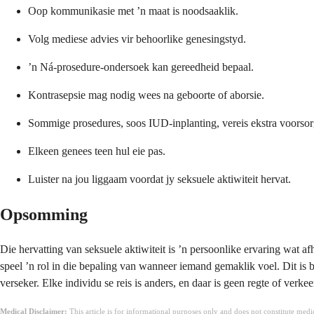
Oop kommunikasie met ʼn maat is noodsaaklik.
Volg mediese advies vir behoorlike genesingstyd.
ʼn Ná-prosedure-ondersoek kan gereedheid bepaal.
Kontrasepsie mag nodig wees na geboorte of aborsie.
Sommige prosedures, soos IUD-inplanting, vereis ekstra voorsor
Elkeen genees teen hul eie pas.
Luister na jou liggaam voordat jy seksuele aktiwiteit hervat.
Opsomming
Die hervatting van seksuele aktiwiteit is ʼn persoonlike ervaring wat 
speel ʼn rol in die bepaling van wanneer iemand gemaklik voel. Dit is 
verseker. Elke individu se reis is anders, en daar is geen regte of ver
Medical Disclaimer:
This article is for informational purposes only and does not constitute med