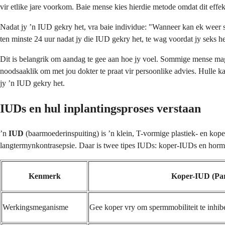
vir etlike jare voorkom. Baie mense kies hierdie metode omdat dit effek
Nadat jy ʼn IUD gekry het, vra baie individue: "Wanneer kan ek weer 
ten minste 24 uur nadat jy die IUD gekry het, te wag voordat jy seks he
Dit is belangrik om aandag te gee aan hoe jy voel. Sommige mense mag o
noodsaaklik om met jou dokter te praat vir persoonlike advies. Hulle k
jy ʼn IUD gekry het.
IUDs en hul inplantingsproses verstaan
ʼn
IUD
(baarmoederinspuiting) is ʼn klein, T-vormige plastiek- en ko
langtermynkontrasepsie. Daar is twee tipes IUDs: koper-IUDs en hor
Kenmerk
Koper-IUD (Pa
Werkingsmeganisme
Gee koper vry om spermmobiliteit te inhib