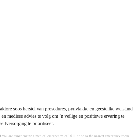
Faktore soos herstel van prosedures, pynvlakke en geestelike welstand
 en mediese advies te volg om ʼn veilige en positiewe ervaring te
lfversorging te prioritiseer.
. If you are experiencing a medical emergency, call 911 or go to the nearest emergency room