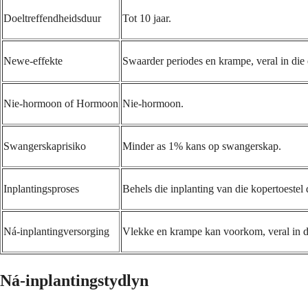
Doeltreffendheidsduur
Tot 10 jaar.
Newe-effekte
Swaarder periodes en krampe, veral in die
Nie-hormoon of Hormoon
Nie-hormoon.
Swangerskaprisiko
Minder as 1% kans op swangerskap.
Inplantingsproses
Behels die inplanting van die kopertoestel 
Ná-inplantingversorging
Vlekke en krampe kan voorkom, veral in d
Ná-inplantingstydlyn