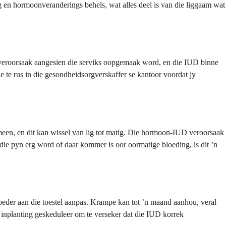
g en hormoonveranderings behels, wat alles deel is van die liggaam wat
k veroorsaak aangesien die serviks oopgemaak word, en die IUD binne
e te rus in die gesondheidsorgverskaffer se kantoor voordat jy
meen, en dit kan wissel van lig tot matig. Die hormoon-IUD veroorsaak
ie pyn erg word of daar kommer is oor oormatige bloeding, is dit ʼn
eder aan die toestel aanpas. Krampe kan tot ʼn maand aanhou, veral
nplanting geskeduleer om te verseker dat die IUD korrek