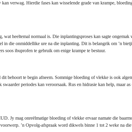
 jy kan verwag. Hierdie fases kan wisselende grade van krampe, bloedin
ing, wat heeltemal normaal is. Die inplantingsproses kan sagte ongema
n die onmiddellike ure na die inplanting. Dit is belangrik om ʼn bietji
rs soos ibuprofen te gebruik om enige krampe te bestuur.
el dit behoort te begin afneem. Sommige bloeding of vlekke is ook alge
swaarder periodes kan veroorsaak. Rus en hidrasie kan help, maar as d
IUD. Jy mag onreëlmatige bloeding of vlekke ervaar namate die baarmo
oorwerp. ʼn Opvolg-afspraak word dikwels binne 1 tot 2 weke na die i