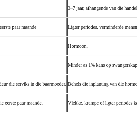
3–7 jaar, afhangende van die hande
 eerste paar maande.
Ligter periodes, verminderde menstr
Hormoon.
Minder as 1% kans op swangerskap
deur die serviks in die baarmoeder.
Behels die inplanting van die hormo
ie eerste paar maande.
Vlekke, krampe of ligter periodes 