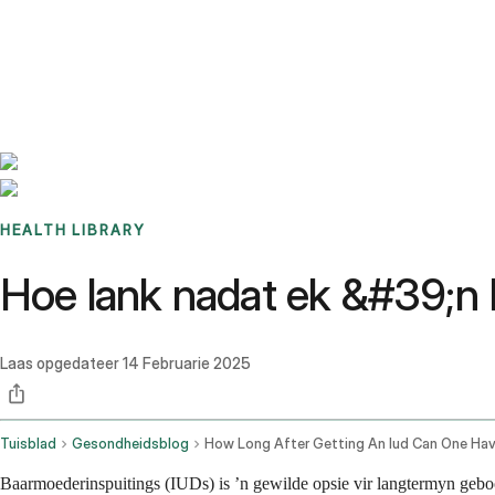
Benchmarks
Stories
FAQ
Sign up / Log in
HEALTH LIBRARY
Hoe lank nadat ek &#39;n 
Laas opgedateer
14 Februarie 2025
Tuisblad
Gesondheidsblog
How Long After Getting An Iud Can One Ha
Baarmoederinspuitings (IUDs) is ʼn gewilde opsie vir langtermyn gebo