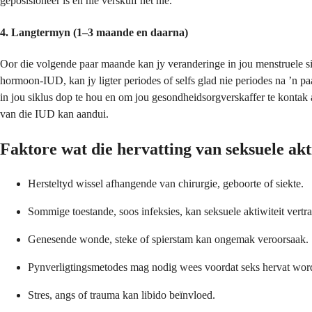
geposisioneer is en nie verskuif het nie.
4. Langtermyn (1–3 maande en daarna)
Oor die volgende paar maande kan jy veranderinge in jou menstruele s
hormoon-IUD, kan jy ligter periodes of selfs glad nie periodes na ʼn 
in jou siklus dop te hou en om jou gesondheidsorgverskaffer te kontak 
van die IUD kan aandui.
Faktore wat die hervatting van seksuele akt
Hersteltyd wissel afhangende van chirurgie, geboorte of siekte.
Sommige toestande, soos infeksies, kan seksuele aktiwiteit vertr
Genesende wonde, steke of spierstam kan ongemak veroorsaak.
Pynverligtingsmetodes mag nodig wees voordat seks hervat wor
Stres, angs of trauma kan libido beïnvloed.