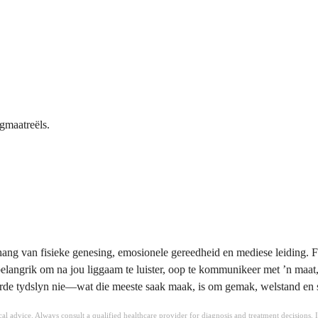
gmaatreëls.
afhang van fisieke genesing, emosionele gereedheid en mediese leiding. 
belangrik om na jou liggaam te luister, oop te kommunikeer met ʼn maat,
keerde tydslyn nie—wat die meeste saak maak, is om gemak, welstand en se
ical advice. Always consult a qualified healthcare provider for diagnosis and treatment decisions