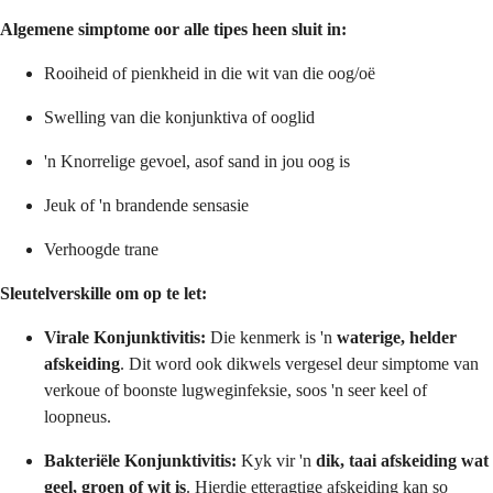
Algemene simptome oor alle tipes heen sluit in:
Rooiheid of pienkheid in die wit van die oog/oë
Swelling van die konjunktiva of ooglid
'n Knorrelige gevoel, asof sand in jou oog is
Jeuk of 'n brandende sensasie
Verhoogde trane
Sleutelverskille om op te let:
Virale Konjunktivitis:
Die kenmerk is 'n
waterige, helder
afskeiding
. Dit word ook dikwels vergesel deur simptome van
verkoue of boonste lugweginfeksie, soos 'n seer keel of
loopneus.
Bakteriële Konjunktivitis:
Kyk vir 'n
dik, taai afskeiding wat
geel, groen of wit is
. Hierdie etteragtige afskeiding kan so