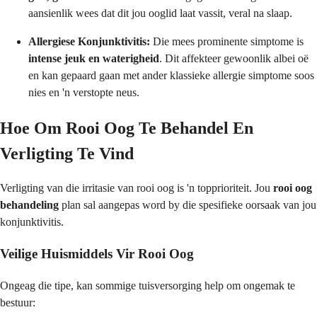
aansienlik wees dat dit jou ooglid laat vassit, veral na slaap.
Allergiese Konjunktivitis:
Die mees prominente simptome is
intense jeuk en waterigheid
. Dit affekteer gewoonlik albei oë
en kan gepaard gaan met ander klassieke allergie simptome soos
nies en 'n verstopte neus.
Hoe Om Rooi Oog Te Behandel En
Verligting Te Vind
Verligting van die irritasie van rooi oog is 'n topprioriteit. Jou
rooi oog
behandeling
plan sal aangepas word by die spesifieke oorsaak van jou
konjunktivitis.
Veilige Huismiddels Vir Rooi Oog
Ongeag die tipe, kan sommige tuisversorging help om ongemak te
bestuur: