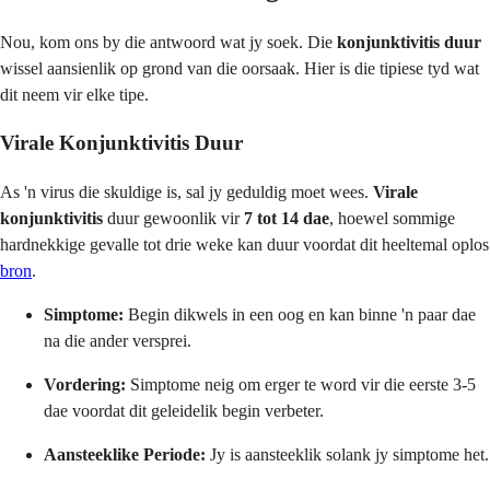
Nou, kom ons by die antwoord wat jy soek. Die
konjunktivitis duur
wissel aansienlik op grond van die oorsaak. Hier is die tipiese tyd wat
dit neem vir elke tipe.
Virale Konjunktivitis Duur
As 'n virus die skuldige is, sal jy geduldig moet wees.
Virale
konjunktivitis
duur gewoonlik vir
7 tot 14 dae
, hoewel sommige
hardnekkige gevalle tot drie weke kan duur voordat dit heeltemal oplos
bron
.
Simptome:
Begin dikwels in een oog en kan binne 'n paar dae
na die ander versprei.
Vordering:
Simptome neig om erger te word vir die eerste 3-5
dae voordat dit geleidelik begin verbeter.
Aansteeklike Periode:
Jy is aansteeklik solank jy simptome het.