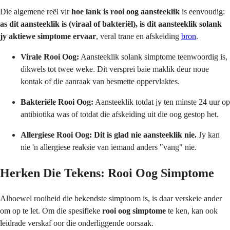
Die algemene reël vir
hoe lank is rooi oog aansteeklik
is eenvoudig:
as dit aansteeklik is (viraal of bakteriël), is dit aansteeklik solank
jy aktiewe simptome ervaar
, veral trane en afskeiding
bron
.
Virale Rooi Oog:
Aansteeklik solank simptome teenwoordig is,
dikwels tot twee weke. Dit versprei baie maklik deur noue
kontak of die aanraak van besmette oppervlaktes.
Bakteriële Rooi Oog:
Aansteeklik totdat jy ten minste 24 uur op
antibiotika was of totdat die afskeiding uit die oog gestop het.
Allergiese Rooi Oog:
Dit is glad nie aansteeklik nie.
Jy kan
nie 'n allergiese reaksie van iemand anders "vang" nie.
Herken Die Tekens: Rooi Oog Simptome
Alhoewel rooiheid die bekendste simptoom is, is daar verskeie ander
om op te let. Om die spesifieke
rooi oog simptome
te ken, kan ook
leidrade verskaf oor die onderliggende oorsaak.