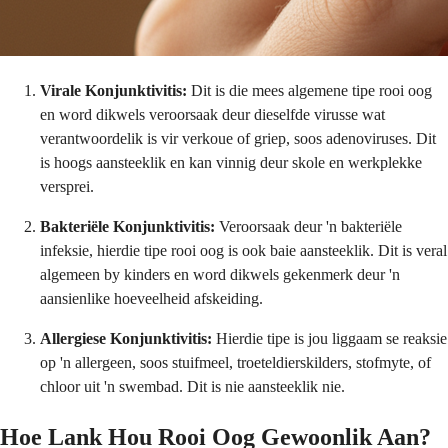
Virale Konjunktivitis:
Dit is die mees algemene tipe rooi oog
en word dikwels veroorsaak deur dieselfde virusse wat
verantwoordelik is vir verkoue of griep, soos adenoviruses. Dit
is hoogs aansteeklik en kan vinnig deur skole en werkplekke
versprei.
Bakteriële Konjunktivitis:
Veroorsaak deur 'n bakteriële
infeksie, hierdie tipe rooi oog is ook baie aansteeklik. Dit is veral
algemeen by kinders en word dikwels gekenmerk deur 'n
aansienlike hoeveelheid afskeiding.
Allergiese Konjunktivitis:
Hierdie tipe is jou liggaam se reaksie
op 'n allergeen, soos stuifmeel, troeteldierskilders, stofmyte, of
chloor uit 'n swembad. Dit is nie aansteeklik nie.
Hoe Lank Hou Rooi Oog Gewoonlik Aan?