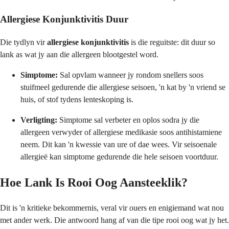
Allergiese Konjunktivitis Duur
Die tydlyn vir
allergiese konjunktivitis
is die reguitste: dit duur so
lank as wat jy aan die allergeen blootgestel word.
Simptome:
Sal opvlam wanneer jy rondom snellers soos
stuifmeel gedurende die allergiese seisoen, 'n kat by 'n vriend se
huis, of stof tydens lenteskoping is.
Verligting:
Simptome sal verbeter en oplos sodra jy die
allergeen verwyder of allergiese medikasie soos antihistamiene
neem. Dit kan 'n kwessie van ure of dae wees. Vir seisoenale
allergieë kan simptome gedurende die hele seisoen voortduur.
Hoe Lank Is Rooi Oog Aansteeklik?
Dit is 'n kritieke bekommernis, veral vir ouers en enigiemand wat nou
met ander werk. Die antwoord hang af van die tipe rooi oog wat jy het.