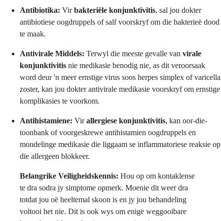
Antibiotika:
Vir
bakteriële konjunktivitis
, sal jou dokter
antibiotiese oogdruppels of salf voorskryf om die bakterieë dood
te maak.
Antivirale Middels:
Terwyl die meeste gevalle van
virale
konjunktivitis
nie medikasie benodig nie, as dit veroorsaak
word deur 'n meer ernstige virus soos herpes simplex of varicella
zoster, kan jou dokter antivirale medikasie voorskryf om ernstige
komplikasies te voorkom.
Antihistamiene:
Vir
allergiese konjunktivitis
, kan oor-die-
toonbank of voorgeskrewe antihistamien oogdruppels en
mondelinge medikasie die liggaam se inflammatoriese reaksie op
die allergeen blokkeer.
Belangrike Veiligheidskennis:
Hou op om kontaklense
te dra sodra jy simptome opmerk. Moenie dit weer dra
totdat jou oë heeltemal skoon is en jy jou behandeling
voltooi het nie. Dit is ook wys om enige weggooibare