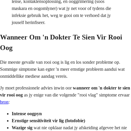
lense, kontaklensoplossing, en ooggrimering (soos
maskara en oogomlyner) wat jy net voor of tydens die
infeksie gebruik het, weg te gooi om te verhoed dat jy
jouself herinfiseer.
Wanneer Om 'n Dokter Te Sien Vir Rooi
Oog
Die meeste gevalle van rooi oog is lig en los sonder probleme op.
Sommige simptome kan egter 'n meer ernstige probleem aandui wat
onmiddellike mediese aandag vereis.
Jy moet professionele advies inwin oor
wanneer om 'n dokter te sien
vir rooi oog
as jy enige van die volgende "rooi vlag" simptome ervaar
bron
:
Intense oogpyn
Ernstige sensitiviteit vir lig (fotofobie)
Wazige sig
wat nie opklaar nadat jy afskeiding afgevee het nie