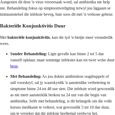
Aangesien dit deur 'n virus veroorsaak word, sal antibiotika nie help
nie. Behandeling fokus op simptoomverligting terwyl jou liggaam se
immuunstelsel die infeksie beveg, baie soos dit met 'n verkoue gebeur.
Bakteriële Konjunktivitis Duur
Met
bakteriële konjunktivitis
, kan die tyd 'n bietjie meer veranderlik
wees.
Sonder Behandeling:
Ligte gevalle kan binne 2 tot 5 dae
vanself opklaar, maar sommige infeksies kan tot twee weke duur
bron
.
Met Behandeling:
As jou dokter antibiotiese oogdruppels of
salf voorskryf, sal jy waarskynlik 'n aansienlike verbetering in
simptome binne 24 tot 48 uur sien. Die infeksie word gewoonlik
as nie meer aansteeklik beskou na 24 uur van die begin van
antibiotika. Selfs met behandeling, is dit belangrik om die volle
kursus medikasie te voltooi, wat gewoonlik 5 tot 10 dae duur,
om te verseker dat die infeksie heeltemal verdwyn het.