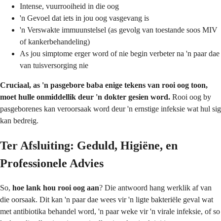
Intense, vuurrooiheid in die oog
'n Gevoel dat iets in jou oog vasgevang is
'n Verswakte immuunstelsel (as gevolg van toestande soos MIV
of kankerbehandeling)
As jou simptome erger word of nie begin verbeter na 'n paar dae
van tuisversorging nie
Cruciaal, as 'n pasgebore baba enige tekens van rooi oog toon,
moet hulle onmiddellik deur 'n dokter gesien word.
Rooi oog by
pasgeborenes kan veroorsaak word deur 'n ernstige infeksie wat hul sig
kan bedreig.
Ter Afsluiting: Geduld, Higiëne, en
Professionele Advies
So,
hoe lank hou rooi oog aan
? Die antwoord hang werklik af van
die oorsaak. Dit kan 'n paar dae wees vir 'n ligte bakteriële geval wat
met antibiotika behandel word, 'n paar weke vir 'n virale infeksie, of so