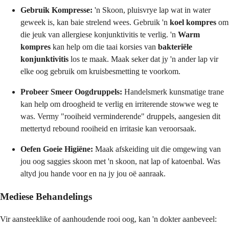
Gebruik Kompresse:
'n Skoon, pluisvrye lap wat in water
geweek is, kan baie strelend wees. Gebruik 'n
koel kompres
om
die jeuk van allergiese konjunktivitis te verlig. 'n
Warm
kompres
kan help om die taai korsies van
bakteriële
konjunktivitis
los te maak. Maak seker dat jy 'n ander lap vir
elke oog gebruik om kruisbesmetting te voorkom.
Probeer Smeer Oogdruppels:
Handelsmerk kunsmatige trane
kan help om droogheid te verlig en irriterende stowwe weg te
was. Vermy "rooiheid verminderende" druppels, aangesien dit
mettertyd rebound rooiheid en irritasie kan veroorsaak.
Oefen Goeie Higiëne:
Maak afskeiding uit die omgewing van
jou oog saggies skoon met 'n skoon, nat lap of katoenbal. Was
altyd jou hande voor en na jy jou oë aanraak.
Mediese Behandelings
Vir aansteeklike of aanhoudende rooi oog, kan 'n dokter aanbeveel: