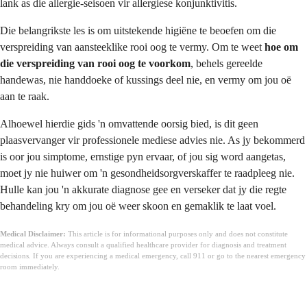
lank as die allergie-seisoen vir allergiese konjunktivitis.
Die belangrikste les is om uitstekende higiëne te beoefen om die
verspreiding van aansteeklike rooi oog te vermy. Om te weet
hoe om
die verspreiding van rooi oog te voorkom
, behels gereelde
handewas, nie handdoeke of kussings deel nie, en vermy om jou oë
aan te raak.
Alhoewel hierdie gids 'n omvattende oorsig bied, is dit geen
plaasvervanger vir professionele mediese advies nie. As jy bekommerd
is oor jou simptome, ernstige pyn ervaar, of jou sig word aangetas,
moet jy nie huiwer om 'n gesondheidsorgverskaffer te raadpleeg nie.
Hulle kan jou 'n akkurate diagnose gee en verseker dat jy die regte
behandeling kry om jou oë weer skoon en gemaklik te laat voel.
Medical Disclaimer:
This article is for informational purposes only and does not constitute
medical advice. Always consult a qualified healthcare provider for diagnosis and treatment
decisions. If you are experiencing a medical emergency, call 911 or go to the nearest emergency
room immediately.