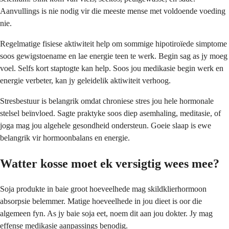
Aanvullings is nie nodig vir die meeste mense met voldoende voeding
nie.
Regelmatige fisiese aktiwiteit help om sommige hipotiroïede simptome
soos gewigstoename en lae energie teen te werk. Begin sag as jy moeg
voel. Selfs kort staptogte kan help. Soos jou medikasie begin werk en
energie verbeter, kan jy geleidelik aktiwiteit verhoog.
Stresbestuur is belangrik omdat chroniese stres jou hele hormonale
stelsel beïnvloed. Sagte praktyke soos diep asemhaling, meditasie, of
joga mag jou algehele gesondheid ondersteun. Goeie slaap is ewe
belangrik vir hormoonbalans en energie.
Watter kosse moet ek versigtig wees mee?
Soja produkte in baie groot hoeveelhede mag skildklierhormoon
absorpsie belemmer. Matige hoeveelhede in jou dieet is oor die
algemeen fyn. As jy baie soja eet, noem dit aan jou dokter. Jy mag
effense medikasie aanpassings benodig.