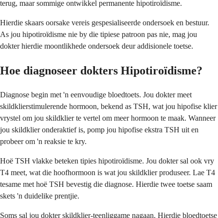
terug, maar sommige ontwikkel permanente hipotiroïdisme.
Hierdie skaars oorsake vereis gespesialiseerde ondersoek en bestuur.
As jou hipotiroïdisme nie by die tipiese patroon pas nie, mag jou
dokter hierdie moontlikhede ondersoek deur addisionele toetse.
Hoe diagnoseer dokters Hipotiroïdisme?
Diagnose begin met 'n eenvoudige bloedtoets. Jou dokter meet
skildklierstimulerende hormoon, bekend as TSH, wat jou hipofise klier
vrystel om jou skildklier te vertel om meer hormoon te maak. Wanneer
jou skildklier onderaktief is, pomp jou hipofise ekstra TSH uit en
probeer om 'n reaksie te kry.
Hoë TSH vlakke beteken tipies hipotiroïdisme. Jou dokter sal ook vry
T4 meet, wat die hoofhormoon is wat jou skildklier produseer. Lae T4
tesame met hoë TSH bevestig die diagnose. Hierdie twee toetse saam
skets 'n duidelike prentjie.
Soms sal jou dokter skildklier-teenliggame nagaan. Hierdie bloedtoetse