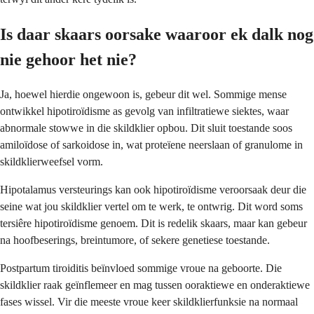
Is daar skaars oorsake waaroor ek dalk nog
nie gehoor het nie?
Ja, hoewel hierdie ongewoon is, gebeur dit wel. Sommige mense
ontwikkel hipotiroïdisme as gevolg van infiltratiewe siektes, waar
abnormale stowwe in die skildklier opbou. Dit sluit toestande soos
amiloïdose of sarkoidose in, wat proteïene neerslaan of granulome in
skildklierweefsel vorm.
Hipotalamus versteurings kan ook hipotiroïdisme veroorsaak deur die
seine wat jou skildklier vertel om te werk, te ontwrig. Dit word soms
tersiêre hipotiroïdisme genoem. Dit is redelik skaars, maar kan gebeur
na hoofbeserings, breintumore, of sekere genetiese toestande.
Postpartum tiroiditis beïnvloed sommige vroue na geboorte. Die
skildklier raak geïnflemeer en mag tussen ooraktiewe en onderaktiewe
fases wissel. Vir die meeste vroue keer skildklierfunksie na normaal