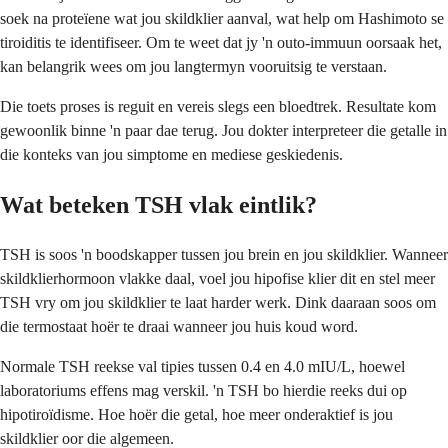
soek na proteïene wat jou skildklier aanval, wat help om Hashimoto se
tiroiditis te identifiseer. Om te weet dat jy 'n outo-immuun oorsaak het,
kan belangrik wees om jou langtermyn vooruitsig te verstaan.
Die toets proses is reguit en vereis slegs een bloedtrek. Resultate kom
gewoonlik binne 'n paar dae terug. Jou dokter interpreteer die getalle in
die konteks van jou simptome en mediese geskiedenis.
Wat beteken TSH vlak eintlik?
TSH is soos 'n boodskapper tussen jou brein en jou skildklier. Wanneer
skildklierhormoon vlakke daal, voel jou hipofise klier dit en stel meer
TSH vry om jou skildklier te laat harder werk. Dink daaraan soos om
die termostaat hoër te draai wanneer jou huis koud word.
Normale TSH reekse val tipies tussen 0.4 en 4.0 mIU/L, hoewel
laboratoriums effens mag verskil. 'n TSH bo hierdie reeks dui op
hipotiroïdisme. Hoe hoër die getal, hoe meer onderaktief is jou
skildklier oor die algemeen.