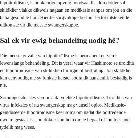
hipotiroïdisme, is noukeurige opvolg noodsaaklik. Jou dokter sal
skildklier vlakke dikwels nagaan en medikasie aanpas om jou en die
baba gesond te hou. Hierdie sorgvuldige bestuur lei tot uitstekende
uitkomste vir die meeste swangerskappe.
Sal ek vir ewig behandeling nodig hê?
Die meeste gevalle van hipotiroïdisme is permanent en vereis
lewenslange behandeling. Dit is veral waar vir Hashimoto se tiroiditis
en hipotiroïdisme van skildklierchirurgie of bestraling. Jou skildklier
kan eenvoudig nie sy funksie herstel sodra dit aansienlik beskadig is
nie.
Sommige situasies veroorsaak tydelike hipotiroïdisme. Tiroiditis van
virus infeksies of na swangerskap mag vanself oplos. Medikasie-
geïnduseerde hipotiroïdisme keer soms om nadat die oortredende
dwelm gestaak is. Jou dokter kan help om te bepaal of jou toestand
tydelik mag wees.