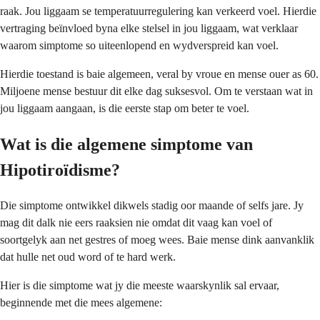
raak. Jou liggaam se temperatuurregulering kan verkeerd voel. Hierdie
vertraging beïnvloed byna elke stelsel in jou liggaam, wat verklaar
waarom simptome so uiteenlopend en wydverspreid kan voel.
Hierdie toestand is baie algemeen, veral by vroue en mense ouer as 60.
Miljoene mense bestuur dit elke dag suksesvol. Om te verstaan wat in
jou liggaam aangaan, is die eerste stap om beter te voel.
Wat is die algemene simptome van
Hipotiroïdisme?
Die simptome ontwikkel dikwels stadig oor maande of selfs jare. Jy
mag dit dalk nie eers raaksien nie omdat dit vaag kan voel of
soortgelyk aan net gestres of moeg wees. Baie mense dink aanvanklik
dat hulle net oud word of te hard werk.
Hier is die simptome wat jy die meeste waarskynlik sal ervaar,
beginnende met die mees algemene: