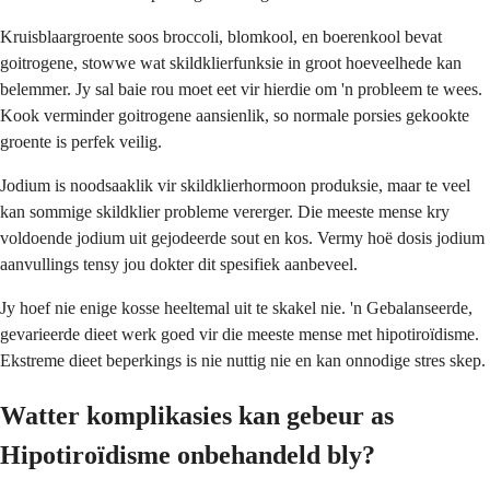
Kruisblaargroente soos broccoli, blomkool, en boerenkool bevat
goitrogene, stowwe wat skildklierfunksie in groot hoeveelhede kan
belemmer. Jy sal baie rou moet eet vir hierdie om 'n probleem te wees.
Kook verminder goitrogene aansienlik, so normale porsies gekookte
groente is perfek veilig.
Jodium is noodsaaklik vir skildklierhormoon produksie, maar te veel
kan sommige skildklier probleme vererger. Die meeste mense kry
voldoende jodium uit gejodeerde sout en kos. Vermy hoë dosis jodium
aanvullings tensy jou dokter dit spesifiek aanbeveel.
Jy hoef nie enige kosse heeltemal uit te skakel nie. 'n Gebalanseerde,
gevarieerde dieet werk goed vir die meeste mense met hipotiroïdisme.
Ekstreme dieet beperkings is nie nuttig nie en kan onnodige stres skep.
Watter komplikasies kan gebeur as
Hipotiroïdisme onbehandeld bly?