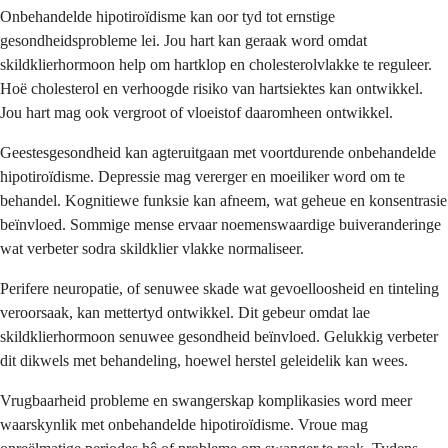
Onbehandelde hipotiroïdisme kan oor tyd tot ernstige
gesondheidsprobleme lei. Jou hart kan geraak word omdat
skildklierhormoon help om hartklop en cholesterolvlakke te reguleer.
Hoë cholesterol en verhoogde risiko van hartsiektes kan ontwikkel.
Jou hart mag ook vergroot of vloeistof daaromheen ontwikkel.
Geestesgesondheid kan agteruitgaan met voortdurende onbehandelde
hipotiroïdisme. Depressie mag vererger en moeiliker word om te
behandel. Kognitiewe funksie kan afneem, wat geheue en konsentrasie
beïnvloed. Sommige mense ervaar noemenswaardige buiveranderinge
wat verbeter sodra skildklier vlakke normaliseer.
Perifere neuropatie, of senuwee skade wat gevoelloosheid en tinteling
veroorsaak, kan mettertyd ontwikkel. Dit gebeur omdat lae
skildklierhormoon senuwee gesondheid beïnvloed. Gelukkig verbeter
dit dikwels met behandeling, hoewel herstel geleidelik kan wees.
Vrugbaarheid probleme en swangerskap komplikasies word meer
waarskynlik met onbehandelde hipotiroïdisme. Vroue mag