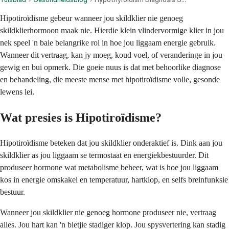
Hipotiroïdisme gebeur wanneer jou skildklier nie genoeg
skildklierhormoon maak nie. Hierdie klein vlindervormige klier in jou
nek speel 'n baie belangrike rol in hoe jou liggaam energie gebruik.
Wanneer dit vertraag, kan jy moeg, koud voel, of veranderinge in jou
gewig en bui opmerk. Die goeie nuus is dat met behoorlike diagnose
en behandeling, die meeste mense met hipotiroïdisme volle, gesonde
lewens lei.
Wat presies is Hipotiroïdisme?
Hipotiroïdisme beteken dat jou skildklier onderaktief is. Dink aan jou
skildklier as jou liggaam se termostaat en energiekbestuurder. Dit
produseer hormone wat metabolisme beheer, wat is hoe jou liggaam
kos in energie omskakel en temperatuur, hartklop, en selfs breinfunksie
bestuur.
Wanneer jou skildklier nie genoeg hormone produseer nie, vertraag
alles. Jou hart kan 'n bietjie stadiger klop. Jou spysvertering kan stadig