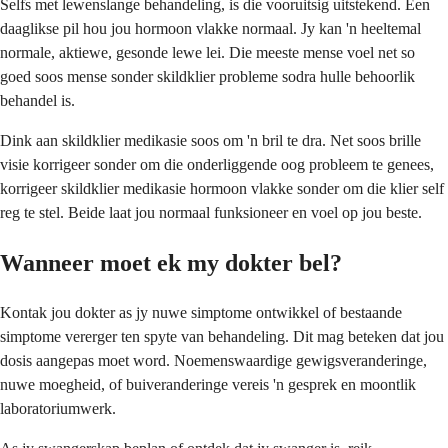
Selfs met lewenslange behandeling, is die vooruitsig uitstekend. Een
daaglikse pil hou jou hormoon vlakke normaal. Jy kan 'n heeltemal
normale, aktiewe, gesonde lewe lei. Die meeste mense voel net so
goed soos mense sonder skildklier probleme sodra hulle behoorlik
behandel is.
Dink aan skildklier medikasie soos om 'n bril te dra. Net soos brille
visie korrigeer sonder om die onderliggende oog probleem te genees,
korrigeer skildklier medikasie hormoon vlakke sonder om die klier self
reg te stel. Beide laat jou normaal funksioneer en voel op jou beste.
Wanneer moet ek my dokter bel?
Kontak jou dokter as jy nuwe simptome ontwikkel of bestaande
simptome vererger ten spyte van behandeling. Dit mag beteken dat jou
dosis aangepas moet word. Noemenswaardige gewigsveranderinge,
nuwe moegheid, of buiveranderinge vereis 'n gesprek en moontlik
laboratoriumwerk.