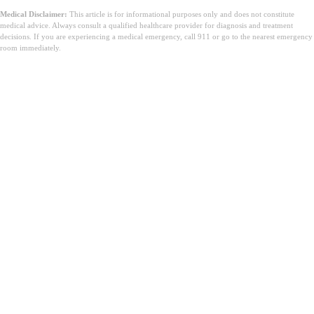
Medical Disclaimer:
This article is for informational purposes only and does not constitute
medical advice. Always consult a qualified healthcare provider for diagnosis and treatment
decisions. If you are experiencing a medical emergency, call 911 or go to the nearest emergency
room immediately.