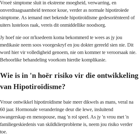
Vroeë simptome sluit in ekstreme moegheid, verwarring, en
onverdraagsaamheid teenoor koue, verder as normale hipotiroïede
simptome. As iemand met bekende hipotiroïdisme gedesoriënteerd of
uiters lusteloos raak, vereis dit onmiddellike noodsorg.
Jy hoef nie oor m'ksedeem koma bekommerd te wees as jy jou
medikasie neem soos voorgeskryf en jou dokter gereeld sien nie. Dit
word hier vir volledigheid genoem, nie om kommer te veroorsaak nie.
Behoorlike behandeling voorkom hierdie komplikasie.
Wie is in 'n hoër risiko vir die ontwikkeling
van Hipotiroïdisme?
Vroue ontwikkel hipotiroïdisme baie meer dikwels as mans, veral na
60 jaar. Hormonale veranderinge deur die lewe, insluitend
swangerskap en menopouse, mag 'n rol speel. As jy 'n vrou met 'n
familiegeskiedenis van skildklierprobleme is, neem jou risiko verder
toe.