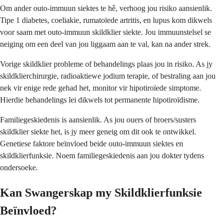
Om ander outo-immuun siektes te hê, verhoog jou risiko aansienlik.
Tipe 1 diabetes, coeliakie, rumatoïede artritis, en lupus kom dikwels
voor saam met outo-immuun skildklier siekte. Jou immuunstelsel se
neiging om een deel van jou liggaam aan te val, kan na ander strek.
Vorige skildklier probleme of behandelings plaas jou in risiko. As jy
skildklierchirurgie, radioaktiewe jodium terapie, of bestraling aan jou
nek vir enige rede gehad het, monitor vir hipotiroïede simptome.
Hierdie behandelings lei dikwels tot permanente hipotiroïdisme.
Familiegeskiedenis is aansienlik. As jou ouers of broers/susters
skildklier siekte het, is jy meer geneig om dit ook te ontwikkel.
Genetiese faktore beïnvloed beide outo-immuun siektes en
skildklierfunksie. Noem familiegeskiedenis aan jou dokter tydens
ondersoeke.
Kan Swangerskap my Skildklierfunksie
Beïnvloed?