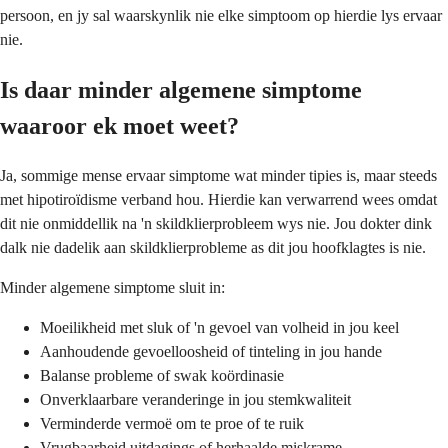
persoon, en jy sal waarskynlik nie elke simptoom op hierdie lys ervaar
nie.
Is daar minder algemene simptome
waaroor ek moet weet?
Ja, sommige mense ervaar simptome wat minder tipies is, maar steeds
met hipotiroïdisme verband hou. Hierdie kan verwarrend wees omdat
dit nie onmiddellik na 'n skildklierprobleem wys nie. Jou dokter dink
dalk nie dadelik aan skildklierprobleme as dit jou hoofklagtes is nie.
Minder algemene simptome sluit in:
Moeilikheid met sluk of 'n gevoel van volheid in jou keel
Aanhoudende gevoelloosheid of tinteling in jou hande
Balanse probleme of swak koördinasie
Onverklaarbare veranderinge in jou stemkwaliteit
Verminderde vermoë om te proe of te ruik
Vrugbaarheid uitdagings of herhaalde miskrame