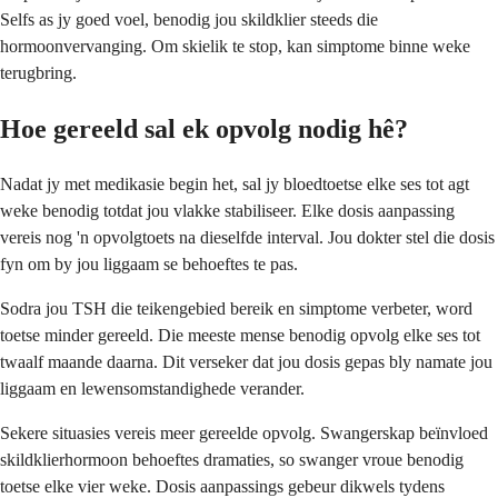
Selfs as jy goed voel, benodig jou skildklier steeds die
hormoonvervanging. Om skielik te stop, kan simptome binne weke
terugbring.
Hoe gereeld sal ek opvolg nodig hê?
Nadat jy met medikasie begin het, sal jy bloedtoetse elke ses tot agt
weke benodig totdat jou vlakke stabiliseer. Elke dosis aanpassing
vereis nog 'n opvolgtoets na dieselfde interval. Jou dokter stel die dosis
fyn om by jou liggaam se behoeftes te pas.
Sodra jou TSH die teikengebied bereik en simptome verbeter, word
toetse minder gereeld. Die meeste mense benodig opvolg elke ses tot
twaalf maande daarna. Dit verseker dat jou dosis gepas bly namate jou
liggaam en lewensomstandighede verander.
Sekere situasies vereis meer gereelde opvolg. Swangerskap beïnvloed
skildklierhormoon behoeftes dramaties, so swanger vroue benodig
toetse elke vier weke. Dosis aanpassings gebeur dikwels tydens