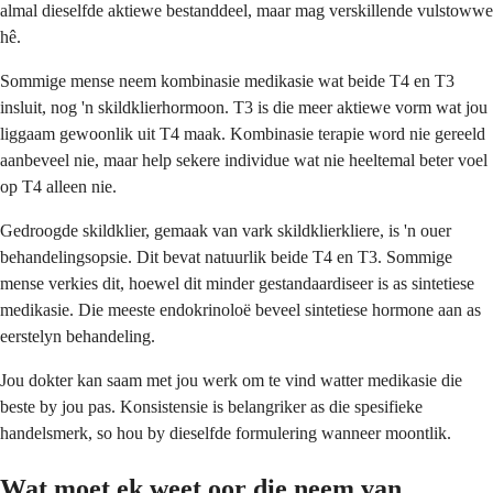
almal dieselfde aktiewe bestanddeel, maar mag verskillende vulstowwe
hê.
Sommige mense neem kombinasie medikasie wat beide T4 en T3
insluit, nog 'n skildklierhormoon. T3 is die meer aktiewe vorm wat jou
liggaam gewoonlik uit T4 maak. Kombinasie terapie word nie gereeld
aanbeveel nie, maar help sekere individue wat nie heeltemal beter voel
op T4 alleen nie.
Gedroogde skildklier, gemaak van vark skildklierkliere, is 'n ouer
behandelingsopsie. Dit bevat natuurlik beide T4 en T3. Sommige
mense verkies dit, hoewel dit minder gestandaardiseer is as sintetiese
medikasie. Die meeste endokrinoloë beveel sintetiese hormone aan as
eerstelyn behandeling.
Jou dokter kan saam met jou werk om te vind watter medikasie die
beste by jou pas. Konsistensie is belangriker as die spesifieke
handelsmerk, so hou by dieselfde formulering wanneer moontlik.
Wat moet ek weet oor die neem van