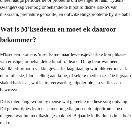
onreëlmatige periodes hê of probleme om swanger te raak. Tydens
swangerskap verhoog onbehandelde hipotiroïdisme risiko's van
miskraam, premature geboorte, en ontwikkelingsprobleme by die baba.
Wat is M'ksedeem en moet ek daaroor
bekommer?
M'ksedeem koma is 'n seldsame maar lewensgevaarlike komplikasie
van ernstige, onbehandelde hipotiroïdisme. Dit gebeur wanneer
skildklierhormoon vlakke gevaarlik laag daal, gewoonlik veroorsaak
deur infeksie, blootstelling aan koue, of sekere medikasie. Die liggaam
skakel basies af, wat lei tot verwarring, hipotermie, en verlies aan
bewussyn.
Dit is uiters ongewoon by mense wat gereelde mediese sorg ontvang.
Dit gebeur tipies by mense met ongediagnoseerde hipotiroïdisme of
diegene wat hul medikasie gestaak het. Bejaarde individue is in 'n hoër
risiko.