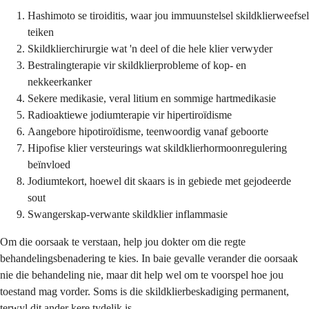
Hashimoto se tiroiditis, waar jou immuunstelsel skildklierweefsel
teiken
Skildklierchirurgie wat 'n deel of die hele klier verwyder
Bestralingterapie vir skildklierprobleme of kop- en
nekkeerkanker
Sekere medikasie, veral litium en sommige hartmedikasie
Radioaktiewe jodiumterapie vir hipertiroïdisme
Aangebore hipotiroïdisme, teenwoordig vanaf geboorte
Hipofise klier versteurings wat skildklierhormoonregulering
beïnvloed
Jodiumtekort, hoewel dit skaars is in gebiede met gejodeerde
sout
Swangerskap-verwante skildklier inflammasie
Om die oorsaak te verstaan, help jou dokter om die regte
behandelingsbenadering te kies. In baie gevalle verander die oorsaak
nie die behandeling nie, maar dit help wel om te voorspel hoe jou
toestand mag vorder. Soms is die skildklierbeskadiging permanent,
terwyl dit ander kere tydelik is.