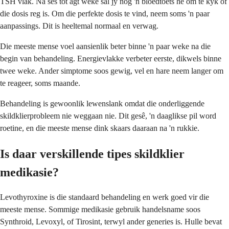
TSH vlak. Na ses tot agt weke sal jy nog 'n bloedtoets hê om te kyk of
die dosis reg is. Om die perfekte dosis te vind, neem soms 'n paar
aanpassings. Dit is heeltemal normaal en verwag.
Die meeste mense voel aansienlik beter binne 'n paar weke na die
begin van behandeling. Energievlakke verbeter eerste, dikwels binne
twee weke. Ander simptome soos gewig, vel en hare neem langer om
te reageer, soms maande.
Behandeling is gewoonlik lewenslank omdat die onderliggende
skildklierprobleem nie weggaan nie. Dit gesê, 'n daaglikse pil word
roetine, en die meeste mense dink skaars daaraan na 'n rukkie.
Is daar verskillende tipes skildklier
medikasie?
Levothyroxine is die standaard behandeling en werk goed vir die
meeste mense. Sommige medikasie gebruik handelsname soos
Synthroid, Levoxyl, of Tirosint, terwyl ander generies is. Hulle bevat