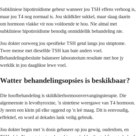
Subkliniese hipotiroïdisme gebeur wanneer jou TSH effens verhoog is,
maar jou T4 nog normaal is. Jou skildklier sukkel, maar slaag daarin
om hormoon vlakke vir nou voldoende te hou. Nie almal met
subkliniese hipotiroïdisme benodig onmiddellik behandeling nie.
Jou dokter oorweeg jou spesifieke TSH getal langs jou simptome.
Twee mense met dieselfde TSH kan baie anders voel.
Behandelingsbesluite balanseer laboratorium resultate met hoe jy
werklik in jou daaglikse lewe voel.
Watter behandelingsopsies is beskikbaar?
Die hoofbehandeling is skildklierhormoonvervangingsterapie. Die
algemeenste is levothyroxine, 'n sintetiese weergawe van T4 hormoon.
Jy neem een klein pil elke oggend op 'n leë maag. Dit is eenvoudig,
effektief, en word al dekades lank veilig gebruik.
Jou dokter begin met 'n dosis gebaseer op jou gewig, ouderdom, en