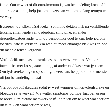
is nie. Om te weet of dit outo-immuun is, van behandeling kom, of 'n
ander oorsaak het, help jou om te verstaan wat om op lang termyn te
verwag.
Bespreek jou teiken TSH reeks. Sommige dokters mik na verskillende
teikens, afhangende van ouderdom, simptome, en ander
gesondheidstoestande. Om jou persoonlike doel te ken, help jou om
toetsresultate te verstaan. Vra wat jou mees onlangse vlak was en hoe
dit met die teiken vergelyk.
Verduidelik medikasie instruksies as iets verwarrend is. Vra oor
interaksies met kosse, aanvullings, of ander medikasie wat jy neem.
Om tydsberekening en spasiëring te verstaan, help jou om die meeste
uit jou behandeling te haal.
Vra oor opvolg skedules sodat jy weet wanneer om opvolgafsprake en
bloedtoetse te verwag. Vra watter simptome jou moet laat bel tussen
besoeke. Om hierdie raamwerk te hê, help jou om te weet wanneer om
uit te reik en wanneer om te wag.