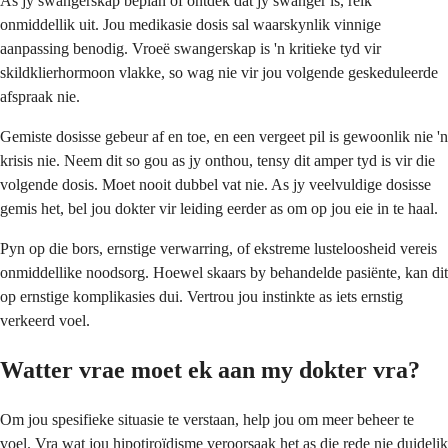
As jy swangerskap beplan of ontdek dat jy swanger is, reik
onmiddellik uit. Jou medikasie dosis sal waarskynlik vinnige
aanpassing benodig. Vroeë swangerskap is 'n kritieke tyd vir
skildklierhormoon vlakke, so wag nie vir jou volgende geskeduleerde
afspraak nie.
Gemiste dosisse gebeur af en toe, en een vergeet pil is gewoonlik nie 'n
krisis nie. Neem dit so gou as jy onthou, tensy dit amper tyd is vir die
volgende dosis. Moet nooit dubbel vat nie. As jy veelvuldige dosisse
gemis het, bel jou dokter vir leiding eerder as om op jou eie in te haal.
Pyn op die bors, ernstige verwarring, of ekstreme lusteloosheid vereis
onmiddellike noodsorg. Hoewel skaars by behandelde pasiënte, kan dit
op ernstige komplikasies dui. Vertrou jou instinkte as iets ernstig
verkeerd voel.
Watter vrae moet ek aan my dokter vra?
Om jou spesifieke situasie te verstaan, help jou om meer beheer te
voel. Vra wat jou hipotiroïdisme veroorsaak het as die rede nie duidelik