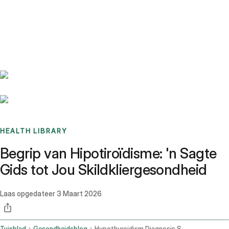
Benchmarks
Stories
FAQ
Sign up / Log in
HEALTH LIBRARY
Begrip van Hipotiroïdisme: 'n Sagte
Gids tot Jou Skildkliergesondheid
Laas opgedateer
3 Maart 2026
Tuisblad
Gesondheidsblog
Hypothyroidism Diagnosis Symptoms And Treatment Plan