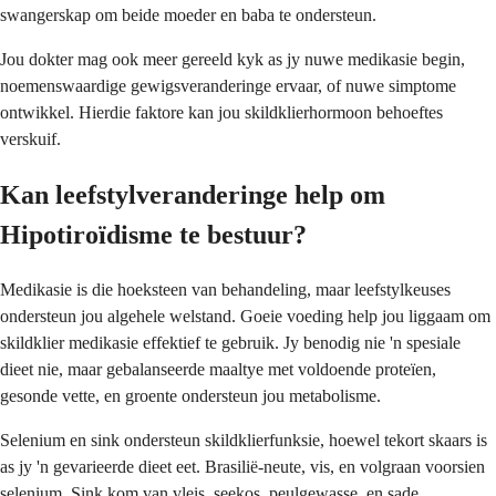
swangerskap om beide moeder en baba te ondersteun.
Jou dokter mag ook meer gereeld kyk as jy nuwe medikasie begin,
noemenswaardige gewigsveranderinge ervaar, of nuwe simptome
ontwikkel. Hierdie faktore kan jou skildklierhormoon behoeftes
verskuif.
Kan leefstylveranderinge help om
Hipotiroïdisme te bestuur?
Medikasie is die hoeksteen van behandeling, maar leefstylkeuses
ondersteun jou algehele welstand. Goeie voeding help jou liggaam om
skildklier medikasie effektief te gebruik. Jy benodig nie 'n spesiale
dieet nie, maar gebalanseerde maaltye met voldoende proteïen,
gesonde vette, en groente ondersteun jou metabolisme.
Selenium en sink ondersteun skildklierfunksie, hoewel tekort skaars is
as jy 'n gevarieerde dieet eet. Brasilië-neute, vis, en volgraan voorsien
selenium. Sink kom van vleis, seekos, peulgewasse, en sade.