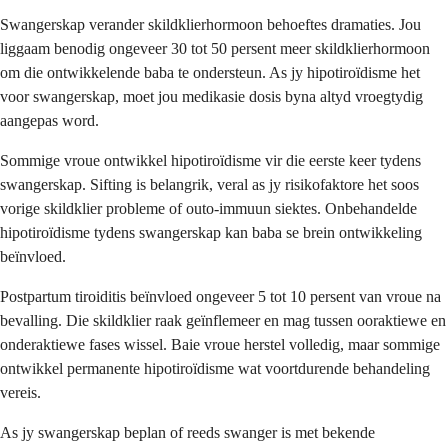
Swangerskap verander skildklierhormoon behoeftes dramaties. Jou
liggaam benodig ongeveer 30 tot 50 persent meer skildklierhormoon
om die ontwikkelende baba te ondersteun. As jy hipotiroïdisme het
voor swangerskap, moet jou medikasie dosis byna altyd vroegtydig
aangepas word.
Sommige vroue ontwikkel hipotiroïdisme vir die eerste keer tydens
swangerskap. Sifting is belangrik, veral as jy risikofaktore het soos
vorige skildklier probleme of outo-immuun siektes. Onbehandelde
hipotiroïdisme tydens swangerskap kan baba se brein ontwikkeling
beïnvloed.
Postpartum tiroiditis beïnvloed ongeveer 5 tot 10 persent van vroue na
bevalling. Die skildklier raak geïnflemeer en mag tussen ooraktiewe en
onderaktiewe fases wissel. Baie vroue herstel volledig, maar sommige
ontwikkel permanente hipotiroïdisme wat voortdurende behandeling
vereis.
As jy swangerskap beplan of reeds swanger is met bekende