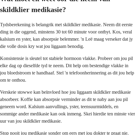
skildklier medikasie?
Tydsberekening is belangrik met skildklier medikasie. Neem dit eerste
ding in die oggend, minstens 30 tot 60 minute voor ontbyt. Kos, veral
kalsium en yster, kan absorpsie belemmer. 'n Leë maag verseker dat jy
die volle dosis kry wat jou liggaam benodig.
Konsistensie is sleutel tot stabiele hormoon vlakke. Probeer om jou pil
elke dag op dieselfde tyd te neem. Dit help om bestendige vlakke in
jou bloedstroom te handhaaf. Stel 'n telefoonherinnering as dit jou help
om te onthou.
Verskeie stowwe kan beïnvloed hoe jou liggaam skildklier medikasie
absorbeer. Koffie kan absorpsie verminder as dit te naby aan jou pil
geneem word. Kalsium aanvullings, yster, teensuurmiddels, en
sommige ander medikasie kan ook inmeng. Skei hierdie ten minste vier
uur van jou skildklier medikasie.
Stop nooit jou medikasie sonder om eers met jou dokter te praat nie.