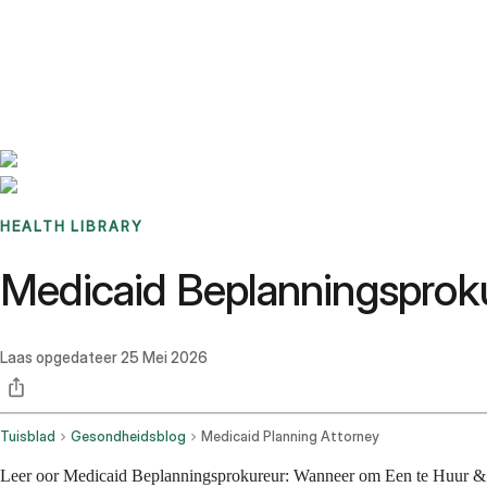
Benchmarks
Stories
FAQ
Sign up / Log in
HEALTH LIBRARY
Medicaid Beplanningsprok
Laas opgedateer
25 Mei 2026
Tuisblad
Gesondheidsblog
Medicaid Planning Attorney
Leer oor Medicaid Beplanningsprokureur: Wanneer om Een te Huur & W