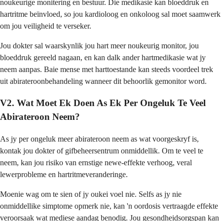
noukeurige monitering en bestuur. Die medikasie kan bloeddruk en
hartritme beïnvloed, so jou kardioloog en onkoloog sal moet saamwerk
om jou veiligheid te verseker.
Jou dokter sal waarskynlik jou hart meer noukeurig monitor, jou
bloeddruk gereeld nagaan, en kan dalk ander hartmedikasie wat jy
neem aanpas. Baie mense met harttoestande kan steeds voordeel trek
uit abirateroonbehandeling wanneer dit behoorlik gemonitor word.
V2. Wat Moet Ek Doen As Ek Per Ongeluk Te Veel
Abirateroon Neem?
As jy per ongeluk meer abirateroon neem as wat voorgeskryf is,
kontak jou dokter of gifbeheersentrum onmiddellik. Om te veel te
neem, kan jou risiko van ernstige newe-effekte verhoog, veral
lewerprobleme en hartritmeveranderinge.
Moenie wag om te sien of jy oukei voel nie. Selfs as jy nie
onmiddellike simptome opmerk nie, kan 'n oordosis vertraagde effekte
veroorsaak wat mediese aandag benodig. Jou gesondheidsorgspan kan