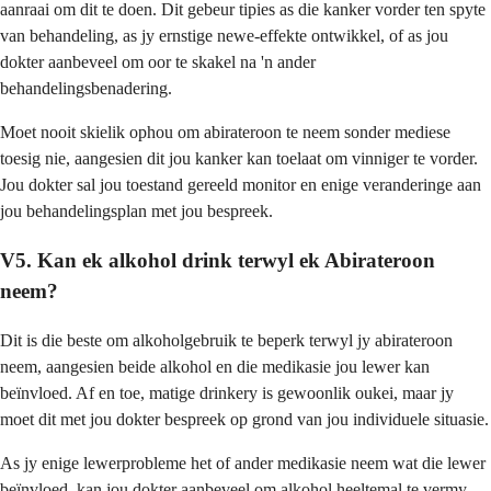
aanraai om dit te doen. Dit gebeur tipies as die kanker vorder ten spyte
van behandeling, as jy ernstige newe-effekte ontwikkel, of as jou
dokter aanbeveel om oor te skakel na 'n ander
behandelingsbenadering.
Moet nooit skielik ophou om abirateroon te neem sonder mediese
toesig nie, aangesien dit jou kanker kan toelaat om vinniger te vorder.
Jou dokter sal jou toestand gereeld monitor en enige veranderinge aan
jou behandelingsplan met jou bespreek.
V5. Kan ek alkohol drink terwyl ek Abirateroon
neem?
Dit is die beste om alkoholgebruik te beperk terwyl jy abirateroon
neem, aangesien beide alkohol en die medikasie jou lewer kan
beïnvloed. Af en toe, matige drinkery is gewoonlik oukei, maar jy
moet dit met jou dokter bespreek op grond van jou individuele situasie.
As jy enige lewerprobleme het of ander medikasie neem wat die lewer
beïnvloed, kan jou dokter aanbeveel om alkohol heeltemal te vermy.