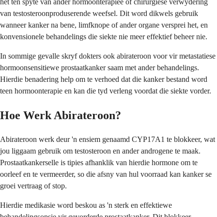
het ten spyte van ander hormoonterapieë of chirurgiese verwydering
van testosteroonproduserende weefsel. Dit word dikwels gebruik
wanneer kanker na bene, limfknope of ander organe versprei het, en
konvensionele behandelings die siekte nie meer effektief beheer nie.
In sommige gevalle skryf dokters ook abirateroon voor vir metastatiese
hormoonsensitiewe prostaatkanker saam met ander behandelings.
Hierdie benadering help om te verhoed dat die kanker bestand word
teen hormoonterapie en kan die tyd verleng voordat die siekte vorder.
Hoe Werk Abirateroon?
Abirateroon werk deur 'n ensiem genaamd CYP17A1 te blokkeer, wat
jou liggaam gebruik om testosteroon en ander androgene te maak.
Prostaatkankerselle is tipies afhanklik van hierdie hormone om te
oorleef en te vermeerder, so die afsny van hul voorraad kan kanker se
groei vertraag of stop.
Hierdie medikasie word beskou as 'n sterk en effektiewe
behandelingsopsie vir gevorderde prostaatkanker. Dit blokkeer