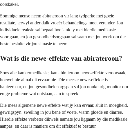
oorskakel.
Sommige mense neem abirateroon vir lang tydperke met goeie
resultate, terwyl ander dalk vroeër behandelings moet verander. Jou
individuele reaksie sal bepaal hoe lank jy met hierdie medikasie
voortgaan, en jou gesondheidsorgspan sal saam met jou werk om die
beste besluite vir jou situasie te neem.
Wat is die newe-effekte van abirateroon?
Soos alle kankermedikasie, kan abirateroon newe-effekte veroorsaak,
hoewel nie almal dit ervaar nie. Die meeste newe-effekte is
hanteerbaar, en jou gesondheidsorgspan sal jou noukeurig monitor om
enige probleme wat ontstaan, aan te spreek.
Die mees algemene newe-effekte wat jy kan ervaar, sluit in moegheid,
gewrigspyn, swelling in jou bene of voete, warm gloede en diarree.
Hierdie effekte verbeter dikwels namate jou liggaam by die medikasie
aanpas, en daar is maniere om dit effektief te bestuur.