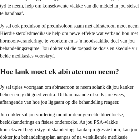
tyd te neem, help om konsekwente vlakke van die middel in jou stelsel
te handhaaf.
Jy sal ook prednison of prednisoloon saam met abirateroon moet neem.
Hierdie steroïedmedikasie help om newe-effekte wat verband hou met
hormoonveranderinge te voorkom en is 'n noodsaaklike deel van jou
behandelingsregime. Jou dokter sal die toepaslike dosis en skedule vir
beide medikasies voorskryf.
Hoe lank moet ek abirateroon neem?
Jy sal tipies voortgaan om abirateroon te neem solank dit jou kanker
beheer en jy dit goed verdra. Dit kan maande of selfs jare wees,
afhangende van hoe jou liggaam op die behandeling reageer.
Jou dokter sal jou vordering monitor deur gereelde bloedtoetse,
beeldskanderings en fisiese ondersoeke. As jou PSA-vlakke
konsekwent begin styg of skanderings kankerprogressie toon, kan jou
dokter jou behandelingsplan aanpas of na verskillende medikasie