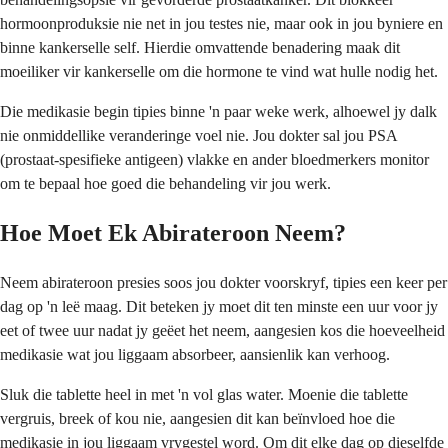
hormoonproduksie nie net in jou testes nie, maar ook in jou byniere en
binne kankerselle self. Hierdie omvattende benadering maak dit
moeiliker vir kankerselle om die hormone te vind wat hulle nodig het.
Die medikasie begin tipies binne 'n paar weke werk, alhoewel jy dalk
nie onmiddellike veranderinge voel nie. Jou dokter sal jou PSA
(prostaat-spesifieke antigeen) vlakke en ander bloedmerkers monitor
om te bepaal hoe goed die behandeling vir jou werk.
Hoe Moet Ek Abirateroon Neem?
Neem abirateroon presies soos jou dokter voorskryf, tipies een keer per
dag op 'n leë maag. Dit beteken jy moet dit ten minste een uur voor jy
eet of twee uur nadat jy geëet het neem, aangesien kos die hoeveelheid
medikasie wat jou liggaam absorbeer, aansienlik kan verhoog.
Sluk die tablette heel in met 'n vol glas water. Moenie die tablette
vergruis, breek of kou nie, aangesien dit kan beïnvloed hoe die
medikasie in jou liggaam vrygestel word. Om dit elke dag op dieselfde