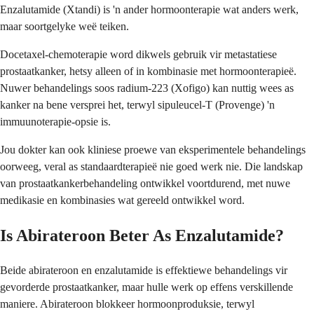
Enzalutamide (Xtandi) is 'n ander hormoonterapie wat anders werk,
maar soortgelyke weë teiken.
Docetaxel-chemoterapie word dikwels gebruik vir metastatiese
prostaatkanker, hetsy alleen of in kombinasie met hormoonterapieë.
Nuwer behandelings soos radium-223 (Xofigo) kan nuttig wees as
kanker na bene versprei het, terwyl sipuleucel-T (Provenge) 'n
immuunoterapie-opsie is.
Jou dokter kan ook kliniese proewe van eksperimentele behandelings
oorweeg, veral as standaardterapieë nie goed werk nie. Die landskap
van prostaatkankerbehandeling ontwikkel voortdurend, met nuwe
medikasie en kombinasies wat gereeld ontwikkel word.
Is Abirateroon Beter As Enzalutamide?
Beide abirateroon en enzalutamide is effektiewe behandelings vir
gevorderde prostaatkanker, maar hulle werk op effens verskillende
maniere. Abirateroon blokkeer hormoonproduksie, terwyl