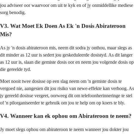
jou adviseer oor waarvoor om uit te kyk en of jy onmiddellike mediese
sorg benodig.
V3. Wat Moet Ek Doen As Ek 'n Dosis Abirateroon
Mis?
As jy 'n dosis abirateroon mis, neem dit sodra jy onthou, maar slegs as
dit minder as 12 uur is sedert jou geskeduleerde dosistyd. As dit langer
as 12 uur is, slaan die gemiste dosis oor en neem jou volgende dosis op
die gereelde tyd.
Moet nooit twee dosisse op een slag neem om 'n gemiste dosis te
vergoed nie, aangesien dit jou risiko van newe-effekte kan verhoog. As
jy gereeld dosisse vergeet, oorweeg dit om telefoonherinneringe te stel
of 'n pilorganiseerder te gebruik om jou te help om op koers te bly.
V4. Wanneer kan ek ophou om Abirateroon te neem?
Jy moet slegs ophou om abirateroon te neem wanneer jou dokter jou