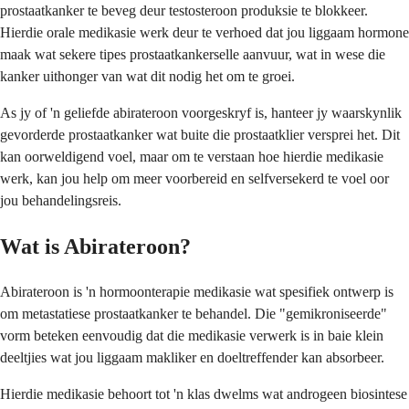
prostaatkanker te beveg deur testosteroon produksie te blokkeer.
Hierdie orale medikasie werk deur te verhoed dat jou liggaam hormone
maak wat sekere tipes prostaatkankerselle aanvuur, wat in wese die
kanker uithonger van wat dit nodig het om te groei.
As jy of 'n geliefde abirateroon voorgeskryf is, hanteer jy waarskynlik
gevorderde prostaatkanker wat buite die prostaatklier versprei het. Dit
kan oorweldigend voel, maar om te verstaan hoe hierdie medikasie
werk, kan jou help om meer voorbereid en selfversekerd te voel oor
jou behandelingsreis.
Wat is Abirateroon?
Abirateroon is 'n hormoonterapie medikasie wat spesifiek ontwerp is
om metastatiese prostaatkanker te behandel. Die "gemikroniseerde"
vorm beteken eenvoudig dat die medikasie verwerk is in baie klein
deeltjies wat jou liggaam makliker en doeltreffender kan absorbeer.
Hierdie medikasie behoort tot 'n klas dwelms wat androgeen biosintese