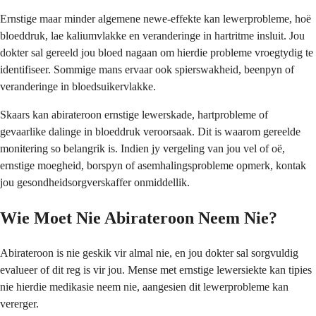
Ernstige maar minder algemene newe-effekte kan lewerprobleme, hoë
bloeddruk, lae kaliumvlakke en veranderinge in hartritme insluit. Jou
dokter sal gereeld jou bloed nagaan om hierdie probleme vroegtydig te
identifiseer. Sommige mans ervaar ook spierswakheid, beenpyn of
veranderinge in bloedsuikervlakke.
Skaars kan abirateroon ernstige lewerskade, hartprobleme of
gevaarlike dalinge in bloeddruk veroorsaak. Dit is waarom gereelde
monitering so belangrik is. Indien jy vergeling van jou vel of oë,
ernstige moegheid, borspyn of asemhalingsprobleme opmerk, kontak
jou gesondheidsorgverskaffer onmiddellik.
Wie Moet Nie Abirateroon Neem Nie?
Abirateroon is nie geskik vir almal nie, en jou dokter sal sorgvuldig
evalueer of dit reg is vir jou. Mense met ernstige lewersiekte kan tipies
nie hierdie medikasie neem nie, aangesien dit lewerprobleme kan
vererger.