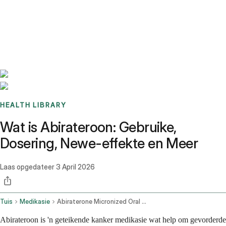
Benchmarks
Stories
FAQ
Sign up / Log in
HEALTH LIBRARY
Wat is Abirateroon: Gebruike,
Dosering, Newe-effekte en Meer
Laas opgedateer
3 April 2026
Tuis
Medikasie
Abiraterone Micronized Oral Route
Abirateroon is 'n geteikende kanker medikasie wat help om gevorderde