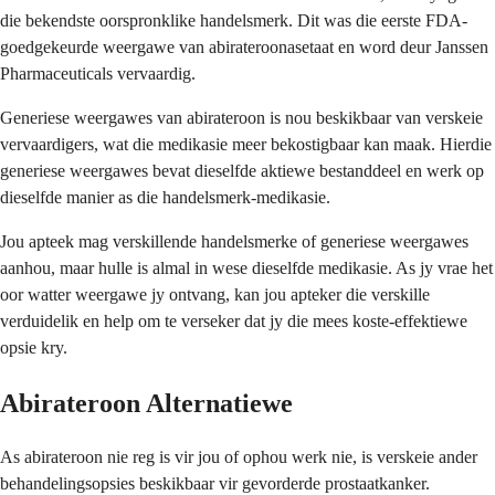
die bekendste oorspronklike handelsmerk. Dit was die eerste FDA-
goedgekeurde weergawe van abirateroonasetaat en word deur Janssen
Pharmaceuticals vervaardig.
Generiese weergawes van abirateroon is nou beskikbaar van verskeie
vervaardigers, wat die medikasie meer bekostigbaar kan maak. Hierdie
generiese weergawes bevat dieselfde aktiewe bestanddeel en werk op
dieselfde manier as die handelsmerk-medikasie.
Jou apteek mag verskillende handelsmerke of generiese weergawes
aanhou, maar hulle is almal in wese dieselfde medikasie. As jy vrae het
oor watter weergawe jy ontvang, kan jou apteker die verskille
verduidelik en help om te verseker dat jy die mees koste-effektiewe
opsie kry.
Abirateroon Alternatiewe
As abirateroon nie reg is vir jou of ophou werk nie, is verskeie ander
behandelingsopsies beskikbaar vir gevorderde prostaatkanker.