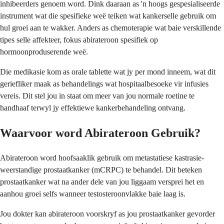
inhibeerders genoem word. Dink daaraan as 'n hoogs gespesialiseerde
instrument wat die spesifieke weë teiken wat kankerselle gebruik om
hul groei aan te wakker. Anders as chemoterapie wat baie verskillende
tipes selle affekteer, fokus abirateroon spesifiek op
hormoonproduserende weë.
Die medikasie kom as orale tablette wat jy per mond inneem, wat dit
geriefliker maak as behandelings wat hospitaalbesoeke vir infusies
vereis. Dit stel jou in staat om meer van jou normale roetine te
handhaaf terwyl jy effektiewe kankerbehandeling ontvang.
Waarvoor word Abirateroon Gebruik?
Abirateroon word hoofsaaklik gebruik om metastatiese kastrasie-
weerstandige prostaatkanker (mCRPC) te behandel. Dit beteken
prostaatkanker wat na ander dele van jou liggaam versprei het en
aanhou groei selfs wanneer testosteroonvlakke baie laag is.
Jou dokter kan abirateroon voorskryf as jou prostaatkanker gevorder