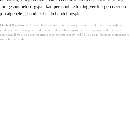
Jou gesondheidsorgspan kan persoonlike leiding verskaf gebaseer op
jou algehele gesondheid en behandelingsplan.
Medical Disclaimer:
This article is for informational purposes only and does not constitute
medical advice. Always consult a qualified healthcare provider for diagnosis and treatment
decisions. If you are experiencing a medical emergency, call 911 or go to the nearest emergency
room immediately.