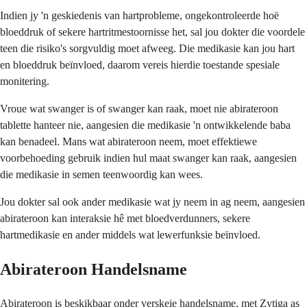
Indien jy 'n geskiedenis van hartprobleme, ongekontroleerde hoë
bloeddruk of sekere hartritmestoornisse het, sal jou dokter die voordele
teen die risiko's sorgvuldig moet afweeg. Die medikasie kan jou hart
en bloeddruk beïnvloed, daarom vereis hierdie toestande spesiale
monitering.
Vroue wat swanger is of swanger kan raak, moet nie abirateroon
tablette hanteer nie, aangesien die medikasie 'n ontwikkelende baba
kan benadeel. Mans wat abirateroon neem, moet effektiewe
voorbehoeding gebruik indien hul maat swanger kan raak, aangesien
die medikasie in semen teenwoordig kan wees.
Jou dokter sal ook ander medikasie wat jy neem in ag neem, aangesien
abirateroon kan interaksie hê met bloedverdunners, sekere
hartmedikasie en ander middels wat lewerfunksie beïnvloed.
Abirateroon Handelsname
Abirateroon is beskikbaar onder verskeie handelsname, met Zytiga as