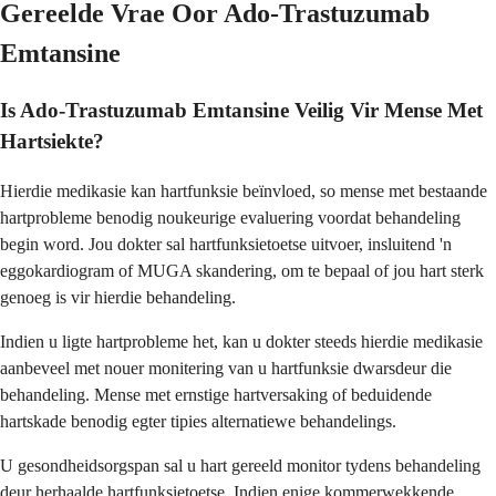
Gereelde Vrae Oor Ado-Trastuzumab
Emtansine
Is Ado-Trastuzumab Emtansine Veilig Vir Mense Met
Hartsiekte?
Hierdie medikasie kan hartfunksie beïnvloed, so mense met bestaande
hartprobleme benodig noukeurige evaluering voordat behandeling
begin word. Jou dokter sal hartfunksietoetse uitvoer, insluitend 'n
eggokardiogram of MUGA skandering, om te bepaal of jou hart sterk
genoeg is vir hierdie behandeling.
Indien u ligte hartprobleme het, kan u dokter steeds hierdie medikasie
aanbeveel met nouer monitering van u hartfunksie dwarsdeur die
behandeling. Mense met ernstige hartversaking of beduidende
hartskade benodig egter tipies alternatiewe behandelings.
U gesondheidsorgspan sal u hart gereeld monitor tydens behandeling
deur herhaalde hartfunksietoetse. Indien enige kommerwekkende