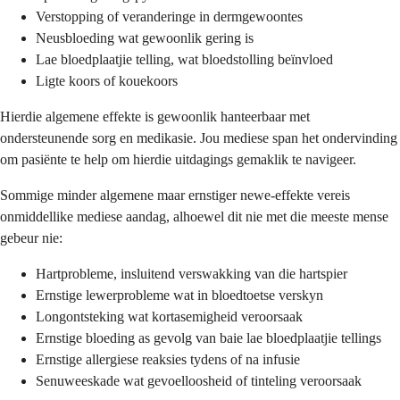
Verstopping of veranderinge in dermgewoontes
Neusbloeding wat gewoonlik gering is
Lae bloedplaatjie telling, wat bloedstolling beïnvloed
Ligte koors of kouekoors
Hierdie algemene effekte is gewoonlik hanteerbaar met
ondersteunende sorg en medikasie. Jou mediese span het ondervinding
om pasiënte te help om hierdie uitdagings gemaklik te navigeer.
Sommige minder algemene maar ernstiger newe-effekte vereis
onmiddellike mediese aandag, alhoewel dit nie met die meeste mense
gebeur nie:
Hartprobleme, insluitend verswakking van die hartspier
Ernstige lewerprobleme wat in bloedtoetse verskyn
Longontsteking wat kortasemigheid veroorsaak
Ernstige bloeding as gevolg van baie lae bloedplaatjie tellings
Ernstige allergiese reaksies tydens of na infusie
Senuweeskade wat gevoelloosheid of tinteling veroorsaak