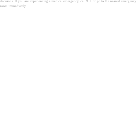
decisions. If you are experiencing a medical emergency, call 911 or go to the nearest emergency
room immediately.