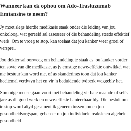
Wanneer kan ek ophou om Ado-Trastuzumab
Emtansine te neem?
Jy moet slegs hierdie medikasie staak onder die leiding van jou
onkoloog, wat gereeld sal assesseer of die behandeling steeds effektief
werk. Om te vroeg te stop, kan toelaat dat jou kanker weer groei of
versprei.
Jou dokter sal oorweeg om behandeling te staak as jou kanker vorder
ten spyte van die medikasie, as jy ernstige newe-effekte ontwikkel wat
nie bestuur kan word nie, of as skanderings toon dat jou kanker
heeltemal verdwyn het en vir 'n beduidende tydperk weggebly het.
Sommige mense gaan voort met behandeling vir baie maande of selfs
jare as dit goed werk en newe-effekte hanteerbaar bly. Die besluit om
te stop word altyd gesamentlik geneem tussen jou en jou
gesondheidsorgspan, gebaseer op jou individuele reaksie en algehele
gesondheid.