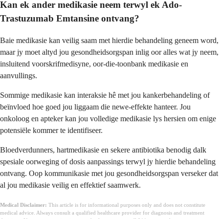
Kan ek ander medikasie neem terwyl ek Ado-
Trastuzumab Emtansine ontvang?
Baie medikasie kan veilig saam met hierdie behandeling geneem word,
maar jy moet altyd jou gesondheidsorgspan inlig oor alles wat jy neem,
insluitend voorskrifmedisyne, oor-die-toonbank medikasie en
aanvullings.
Sommige medikasie kan interaksie hê met jou kankerbehandeling of
beïnvloed hoe goed jou liggaam die newe-effekte hanteer. Jou
onkoloog en apteker kan jou volledige medikasie lys hersien om enige
potensiële kommer te identifiseer.
Bloedverdunners, hartmedikasie en sekere antibiotika benodig dalk
spesiale oorweging of dosis aanpassings terwyl jy hierdie behandeling
ontvang. Oop kommunikasie met jou gesondheidsorgspan verseker dat
al jou medikasie veilig en effektief saamwerk.
Medical Disclaimer:
This article is for informational purposes only and does not constitute
medical advice. Always consult a qualified healthcare provider for diagnosis and treatment