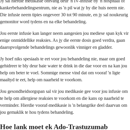
Jy sal hierdie medikasie ontvang deur 'n IV-infusie by 'n hospitaal of
kankerbehandelingsentrum, nie as 'n pil wat jy by die huis neem nie.
Die infusie neem tipies ongeveer 30 tot 90 minute, en jy sal noukeurig
gemonitor word tydens en na elke behandeling.
Jou eerste infusie kan langer neem aangesien jou mediese span kyk vir
enige onmiddellike reaksies. As jy die eerste dosis goed verdra, gaan
daaropvolgende behandelings gewoonlik vinniger en gladder.
Jy hoef niks spesiaals te eet voor jou behandeling nie, maar om goed
gehidreer te bly deur baie water te drink in die dae voor en na kan jou
help om beter te voel. Sommige mense vind dat om vooraf 'n ligte
maaltyd te eet, help om naarheid te voorkom.
Jou gesondheidsorgspan sal vir jou medikasie gee voor jou infusie om
te help om allergiese reaksies te voorkom en die kans op naarheid te
verminder. Hierdie vooraf-medikasie is 'n belangrike deel daarvan om
jou gemaklik te hou tydens behandeling.
Hoe lank moet ek Ado-Trastuzumab