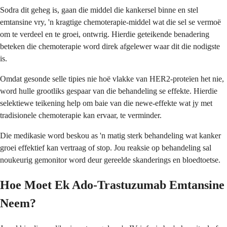
Sodra dit geheg is, gaan die middel die kankersel binne en stel
emtansine vry, 'n kragtige chemoterapie-middel wat die sel se vermoë
om te verdeel en te groei, ontwrig. Hierdie geteikende benadering
beteken die chemoterapie word direk afgelewer waar dit die nodigste
is.
Omdat gesonde selle tipies nie hoë vlakke van HER2-proteïen het nie,
word hulle grootliks gespaar van die behandeling se effekte. Hierdie
selektiewe teikening help om baie van die newe-effekte wat jy met
tradisionele chemoterapie kan ervaar, te verminder.
Die medikasie word beskou as 'n matig sterk behandeling wat kanker
groei effektief kan vertraag of stop. Jou reaksie op behandeling sal
noukeurig gemonitor word deur gereelde skanderings en bloedtoetse.
Hoe Moet Ek Ado-Trastuzumab Emtansine
Neem?