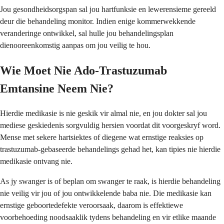
Jou gesondheidsorgspan sal jou hartfunksie en lewerensieme gereeld
deur die behandeling monitor. Indien enige kommerwekkende
veranderinge ontwikkel, sal hulle jou behandelingsplan
dienooreenkomstig aanpas om jou veilig te hou.
Wie Moet Nie Ado-Trastuzumab
Emtansine Neem Nie?
Hierdie medikasie is nie geskik vir almal nie, en jou dokter sal jou
mediese geskiedenis sorgvuldig hersien voordat dit voorgeskryf word.
Mense met sekere hartsiektes of diegene wat ernstige reaksies op
trastuzumab-gebaseerde behandelings gehad het, kan tipies nie hierdie
medikasie ontvang nie.
As jy swanger is of beplan om swanger te raak, is hierdie behandeling
nie veilig vir jou of jou ontwikkelende baba nie. Die medikasie kan
ernstige geboortedefekte veroorsaak, daarom is effektiewe
voorbehoeding noodsaaklik tydens behandeling en vir etlike maande