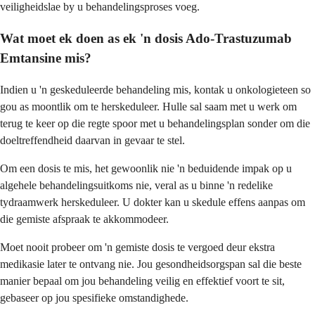
veiligheidslae by u behandelingsproses voeg.
Wat moet ek doen as ek 'n dosis Ado-Trastuzumab
Emtansine mis?
Indien u 'n geskeduleerde behandeling mis, kontak u onkologieteen so
gou as moontlik om te herskeduleer. Hulle sal saam met u werk om
terug te keer op die regte spoor met u behandelingsplan sonder om die
doeltreffendheid daarvan in gevaar te stel.
Om een dosis te mis, het gewoonlik nie 'n beduidende impak op u
algehele behandelingsuitkoms nie, veral as u binne 'n redelike
tydraamwerk herskeduleer. U dokter kan u skedule effens aanpas om
die gemiste afspraak te akkommodeer.
Moet nooit probeer om 'n gemiste dosis te vergoed deur ekstra
medikasie later te ontvang nie. Jou gesondheidsorgspan sal die beste
manier bepaal om jou behandeling veilig en effektief voort te sit,
gebaseer op jou spesifieke omstandighede.