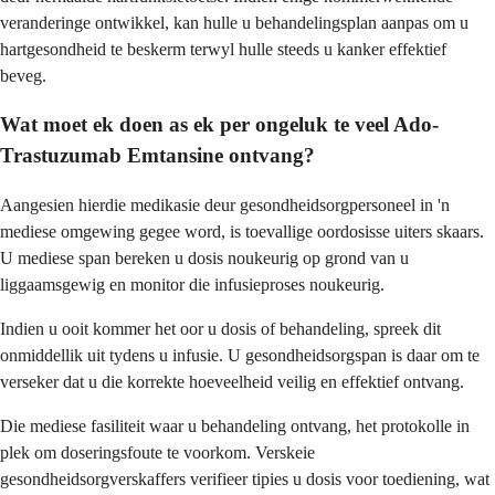
veranderinge ontwikkel, kan hulle u behandelingsplan aanpas om u
hartgesondheid te beskerm terwyl hulle steeds u kanker effektief
beveg.
Wat moet ek doen as ek per ongeluk te veel Ado-
Trastuzumab Emtansine ontvang?
Aangesien hierdie medikasie deur gesondheidsorgpersoneel in 'n
mediese omgewing gegee word, is toevallige oordosisse uiters skaars.
U mediese span bereken u dosis noukeurig op grond van u
liggaamsgewig en monitor die infusieproses noukeurig.
Indien u ooit kommer het oor u dosis of behandeling, spreek dit
onmiddellik uit tydens u infusie. U gesondheidsorgspan is daar om te
verseker dat u die korrekte hoeveelheid veilig en effektief ontvang.
Die mediese fasiliteit waar u behandeling ontvang, het protokolle in
plek om doseringsfoute te voorkom. Verskeie
gesondheidsorgverskaffers verifieer tipies u dosis voor toediening, wat