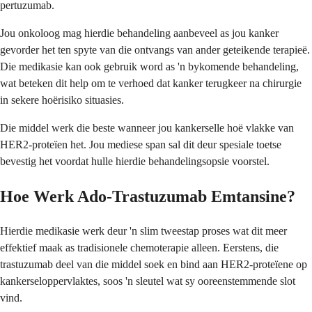
pertuzumab.
Jou onkoloog mag hierdie behandeling aanbeveel as jou kanker
gevorder het ten spyte van die ontvangs van ander geteikende terapieë.
Die medikasie kan ook gebruik word as 'n bykomende behandeling,
wat beteken dit help om te verhoed dat kanker terugkeer na chirurgie
in sekere hoërisiko situasies.
Die middel werk die beste wanneer jou kankerselle hoë vlakke van
HER2-proteïen het. Jou mediese span sal dit deur spesiale toetse
bevestig het voordat hulle hierdie behandelingsopsie voorstel.
Hoe Werk Ado-Trastuzumab Emtansine?
Hierdie medikasie werk deur 'n slim tweestap proses wat dit meer
effektief maak as tradisionele chemoterapie alleen. Eerstens, die
trastuzumab deel van die middel soek en bind aan HER2-proteïene op
kankerseloppervlaktes, soos 'n sleutel wat sy ooreenstemmende slot
vind.