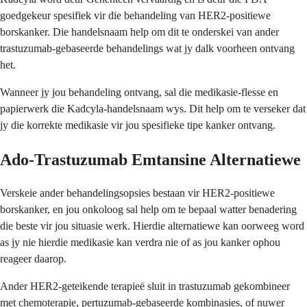
goedgekeur spesifiek vir die behandeling van HER2-positiewe
borskanker. Die handelsnaam help om dit te onderskei van ander
trastuzumab-gebaseerde behandelings wat jy dalk voorheen ontvang
het.
Wanneer jy jou behandeling ontvang, sal die medikasie-flesse en
papierwerk die Kadcyla-handelsnaam wys. Dit help om te verseker dat
jy die korrekte medikasie vir jou spesifieke tipe kanker ontvang.
Ado-Trastuzumab Emtansine Alternatiewe
Verskeie ander behandelingsopsies bestaan vir HER2-positiewe
borskanker, en jou onkoloog sal help om te bepaal watter benadering
die beste vir jou situasie werk. Hierdie alternatiewe kan oorweeg word
as jy nie hierdie medikasie kan verdra nie of as jou kanker ophou
reageer daarop.
Ander HER2-geteikende terapieë sluit in trastuzumab gekombineer
met chemoterapie, pertuzumab-gebaseerde kombinasies, of nuwer