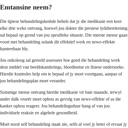
Emtansine neem?
Die tipiese behandelingskedule behels dat jy die medikasie een keer
elke drie weke ontvang, hoewel jou dokter die presiese tydsberekening
sal bepaal op grond van jou spesifieke situasie. Die meeste mense gaan
voort met behandeling solank dit effektief werk en newe-effekte
hanteerbaar bly.
Jou onkoloog sal gereeld assesseer hoe goed die behandeling werk
deur middel van beeldskanderings, bloedtoetse en fisiese ondersoeke.
Hierdie kontroles help om te bepaal of jy moet voortgaan, aanpas of
jou behandelingsplan moet verander.
Sommige mense ontvang hierdie medikasie vir baie maande, terwyl
ander dalk vroeër moet ophou as gevolg van newe-effekte of as die
kanker ophou reageer. Jou behandelingsduur hang af van jou
individuele reaksie en algehele gesondheid.
Moet nooit self behandeling staak nie, selfs al voel jy beter of ervaar jy