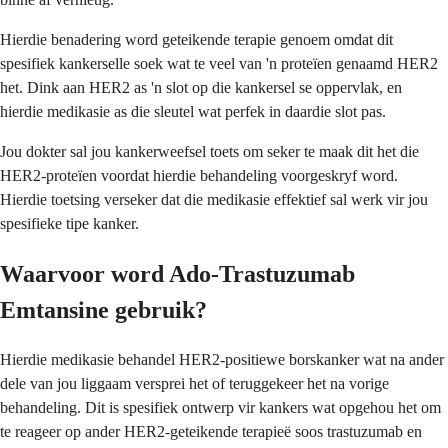
Hierdie benadering word geteikende terapie genoem omdat dit
spesifiek kankerselle soek wat te veel van 'n proteïen genaamd HER2
het. Dink aan HER2 as 'n slot op die kankersel se oppervlak, en
hierdie medikasie as die sleutel wat perfek in daardie slot pas.
Jou dokter sal jou kankerweefsel toets om seker te maak dit het die
HER2-proteïen voordat hierdie behandeling voorgeskryf word.
Hierdie toetsing verseker dat die medikasie effektief sal werk vir jou
spesifieke tipe kanker.
Waarvoor word Ado-Trastuzumab
Emtansine gebruik?
Hierdie medikasie behandel HER2-positiewe borskanker wat na ander
dele van jou liggaam versprei het of teruggekeer het na vorige
behandeling. Dit is spesifiek ontwerp vir kankers wat opgehou het om
te reageer op ander HER2-geteikende terapieë soos trastuzumab en