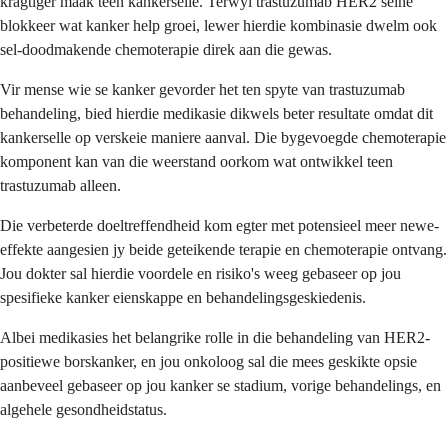
kragtiger maak teen kankerselle. Terwyl trastuzumab HER2 seine
blokkeer wat kanker help groei, lewer hierdie kombinasie dwelm ook
sel-doodmakende chemoterapie direk aan die gewas.
Vir mense wie se kanker gevorder het ten spyte van trastuzumab
behandeling, bied hierdie medikasie dikwels beter resultate omdat dit
kankerselle op verskeie maniere aanval. Die bygevoegde chemoterapie
komponent kan van die weerstand oorkom wat ontwikkel teen
trastuzumab alleen.
Die verbeterde doeltreffendheid kom egter met potensieel meer newe-
effekte aangesien jy beide geteikende terapie en chemoterapie ontvang.
Jou dokter sal hierdie voordele en risiko's weeg gebaseer op jou
spesifieke kanker eienskappe en behandelingsgeskiedenis.
Albei medikasies het belangrike rolle in die behandeling van HER2-
positiewe borskanker, en jou onkoloog sal die mees geskikte opsie
aanbeveel gebaseer op jou kanker se stadium, vorige behandelings, en
algehele gesondheidstatus.