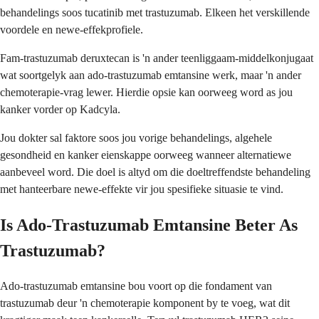
behandelings soos tucatinib met trastuzumab. Elkeen het verskillende
voordele en newe-effekprofiele.
Fam-trastuzumab deruxtecan is 'n ander teenliggaam-middelkonjugaat
wat soortgelyk aan ado-trastuzumab emtansine werk, maar 'n ander
chemoterapie-vrag lewer. Hierdie opsie kan oorweeg word as jou
kanker vorder op Kadcyla.
Jou dokter sal faktore soos jou vorige behandelings, algehele
gesondheid en kanker eienskappe oorweeg wanneer alternatiewe
aanbeveel word. Die doel is altyd om die doeltreffendste behandeling
met hanteerbare newe-effekte vir jou spesifieke situasie te vind.
Is Ado-Trastuzumab Emtansine Beter As
Trastuzumab?
Ado-trastuzumab emtansine bou voort op die fondament van
trastuzumab deur 'n chemoterapie komponent by te voeg, wat dit