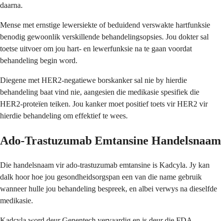
daarna.
Mense met ernstige lewersiekte of beduidend verswakte hartfunksie
benodig gewoonlik verskillende behandelingsopsies. Jou dokter sal
toetse uitvoer om jou hart- en lewerfunksie na te gaan voordat
behandeling begin word.
Diegene met HER2-negatiewe borskanker sal nie by hierdie
behandeling baat vind nie, aangesien die medikasie spesifiek die
HER2-proteïen teiken. Jou kanker moet positief toets vir HER2 vir
hierdie behandeling om effektief te wees.
Ado-Trastuzumab Emtansine Handelsnaam
Die handelsnaam vir ado-trastuzumab emtansine is Kadcyla. Jy kan
dalk hoor hoe jou gesondheidsorgspan een van die name gebruik
wanneer hulle jou behandeling bespreek, en albei verwys na dieselfde
medikasie.
Kadcyla word deur Genentech vervaardig en is deur die FDA