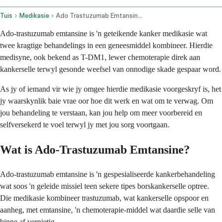
Tuis
Medikasie
Ado Trastuzumab Emtansine Intravenous Route
Ado-trastuzumab emtansine is 'n geteikende kanker medikasie wat
twee kragtige behandelings in een geneesmiddel kombineer. Hierdie
medisyne, ook bekend as T-DM1, lewer chemoterapie direk aan
kankerselle terwyl gesonde weefsel van onnodige skade gespaar word.
As jy of iemand vir wie jy omgee hierdie medikasie voorgeskryf is, het
jy waarskynlik baie vrae oor hoe dit werk en wat om te verwag. Om
jou behandeling te verstaan, kan jou help om meer voorbereid en
selfversekerd te voel terwyl jy met jou sorg voortgaan.
Wat is Ado-Trastuzumab Emtansine?
Ado-trastuzumab emtansine is 'n gespesialiseerde kankerbehandeling
wat soos 'n geleide missiel teen sekere tipes borskankerselle optree.
Die medikasie kombineer trastuzumab, wat kankerselle opspoor en
aanheg, met emtansine, 'n chemoterapie-middel wat daardie selle van
binne af vernietig.