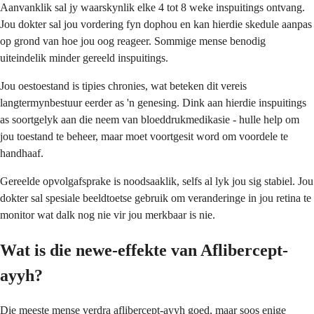
Aanvanklik sal jy waarskynlik elke 4 tot 8 weke inspuitings ontvang.
Jou dokter sal jou vordering fyn dophou en kan hierdie skedule aanpas
op grond van hoe jou oog reageer. Sommige mense benodig
uiteindelik minder gereeld inspuitings.
Jou oestoestand is tipies chronies, wat beteken dit vereis
langtermynbestuur eerder as 'n genesing. Dink aan hierdie inspuitings
as soortgelyk aan die neem van bloeddrukmedikasie - hulle help om
jou toestand te beheer, maar moet voortgesit word om voordele te
handhaaf.
Gereelde opvolgafsprake is noodsaaklik, selfs al lyk jou sig stabiel. Jou
dokter sal spesiale beeldtoetse gebruik om veranderinge in jou retina te
monitor wat dalk nog nie vir jou merkbaar is nie.
Wat is die newe-effekte van Aflibercept-
ayyh?
Die meeste mense verdra aflibercept-ayyh goed, maar soos enige