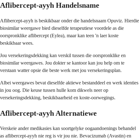
Aflibercept-ayyh Handelsname
Aflibercept-ayyh is beskikbaar onder die handelsnaam Opuviz. Hierdie
biosimilar weergawe bied dieselfde terapeutiese voordele as die
oorspronklike aflibercept (Eylea), maar kan teen 'n laer koste
beskikbaar wees.
Jou versekeringsdekking kan verskil tussen die oorspronklike en
biosimilar weergawes. Jou dokter se kantoor kan jou help om te
verstaan watter opsie die beste werk met jou versekeringsplan.
Albei weergawes bevat dieselfde aktiewe bestanddeel en werk identies
in jou oog. Die keuse tussen hulle kom dikwels neer op
versekeringsdekking, beskikbaarheid en koste-oorwegings.
Aflibercept-ayyh Alternatiewe
Verskeie ander medikasies kan soortgelyke oogaandoenings behandel
as aflibercept-ayyh nie reg is vir jou nie. Bevacizumab (Avastin) en