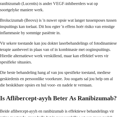
ranibizumab (Lucentis) is ander VEGF-inhibeerders wat op
soortgelyke maniere werk.
Brolucizumab (Beovu) is 'n nuwer opsie wat langer tussenposes tussen
inspuitings kan toelaat. Dit hou egter 'n effens hoër risiko van ernstige
inflammasie by sommige pasiënte in.
Vir sekere toestande kan jou dokter laserbehandelings of fotodinamiese
terapie aanbeveel in plaas van of in kombinasie met ooginspuitings.
Hierdie alternatiewe werk verskillend, maar kan effektief wees vir
spesifieke situasies.
Die beste behandeling hang af van jou spesifieke toestand, mediese
geskiedenis en persoonlike voorkeure. Jou oogarts sal jou help om al
die beskikbare opsies en hul voor- en nadele te verstaan.
Is Aflibercept-ayyh Beter As Ranibizumab?
Beide aflibercept-ayyh en ranibizumab is effektiewe behandelings vir