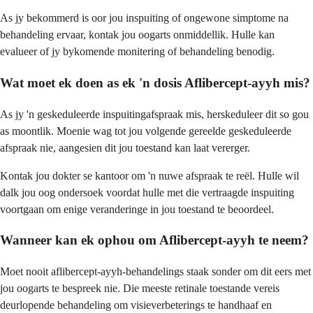
As jy bekommerd is oor jou inspuiting of ongewone simptome na
behandeling ervaar, kontak jou oogarts onmiddellik. Hulle kan
evalueer of jy bykomende monitering of behandeling benodig.
Wat moet ek doen as ek 'n dosis Aflibercept-ayyh mis?
As jy 'n geskeduleerde inspuitingafspraak mis, herskeduleer dit so gou
as moontlik. Moenie wag tot jou volgende gereelde geskeduleerde
afspraak nie, aangesien dit jou toestand kan laat vererger.
Kontak jou dokter se kantoor om 'n nuwe afspraak te reël. Hulle wil
dalk jou oog ondersoek voordat hulle met die vertraagde inspuiting
voortgaan om enige veranderinge in jou toestand te beoordeel.
Wanneer kan ek ophou om Aflibercept-ayyh te neem?
Moet nooit aflibercept-ayyh-behandelings staak sonder om dit eers met
jou oogarts te bespreek nie. Die meeste retinale toestande vereis
deurlopende behandeling om visieverbeterings te handhaaf en