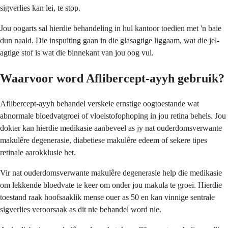
sigverlies kan lei, te stop.
Jou oogarts sal hierdie behandeling in hul kantoor toedien met 'n baie
dun naald. Die inspuiting gaan in die glasagtige liggaam, wat die jel-
agtige stof is wat die binnekant van jou oog vul.
Waarvoor word Aflibercept-ayyh gebruik?
Aflibercept-ayyh behandel verskeie ernstige oogtoestande wat
abnormale bloedvatgroei of vloeistofophoping in jou retina behels. Jou
dokter kan hierdie medikasie aanbeveel as jy nat ouderdomsverwante
makulêre degenerasie, diabetiese makulêre edeem of sekere tipes
retinale aarokklusie het.
Vir nat ouderdomsverwante makulêre degenerasie help die medikasie
om lekkende bloedvate te keer om onder jou makula te groei. Hierdie
toestand raak hoofsaaklik mense ouer as 50 en kan vinnige sentrale
sigverlies veroorsaak as dit nie behandel word nie.