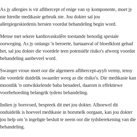
As jy allergies is vir aflibercept of enige van sy komponente, moet jy
nie hierdie medikasie gebruik nie. Jou dokter sal jou
allergiegeskiedenis hersien voordat behandeling begin word.
Mense met sekere kardiovaskulêre toestande benodig spesiale
oorweging. As jy onlangs 'n beroerte, hartaanval of bloedklont gehad
het, sal jou dokter die voordele teen potensiële risiko's afweeg voordat
behandeling aanbeveel word.
Swanger vroue moet oor die algemeen aflibercept-ayyh vermy, tensy
die voordele duidelik swaarder weeg as die risiko's. Die medikasie kan
moontlik 'n ontwikkelende baba benadeel, daarom is effektiewe
voorbehoeding belangrik tydens behandeling.
Indien jy borsvoed, bespreek dit met jou dokter. Alhoewel dit
onduidelik is hoeveel medikasie in borsmelk oorgaan, kan jou dokter
jou help om 'n ingeligte besluit te neem oor die tydsberekening van die
behandeling.