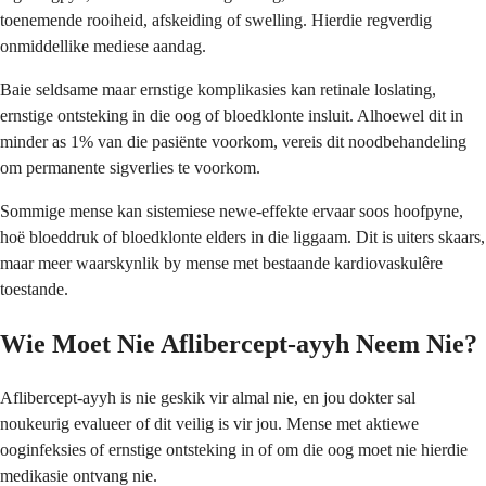
toenemende rooiheid, afskeiding of swelling. Hierdie regverdig
onmiddellike mediese aandag.
Baie seldsame maar ernstige komplikasies kan retinale loslating,
ernstige ontsteking in die oog of bloedklonte insluit. Alhoewel dit in
minder as 1% van die pasiënte voorkom, vereis dit noodbehandeling
om permanente sigverlies te voorkom.
Sommige mense kan sistemiese newe-effekte ervaar soos hoofpyne,
hoë bloeddruk of bloedklonte elders in die liggaam. Dit is uiters skaars,
maar meer waarskynlik by mense met bestaande kardiovaskulêre
toestande.
Wie Moet Nie Aflibercept-ayyh Neem Nie?
Aflibercept-ayyh is nie geskik vir almal nie, en jou dokter sal
noukeurig evalueer of dit veilig is vir jou. Mense met aktiewe
ooginfeksies of ernstige ontsteking in of om die oog moet nie hierdie
medikasie ontvang nie.