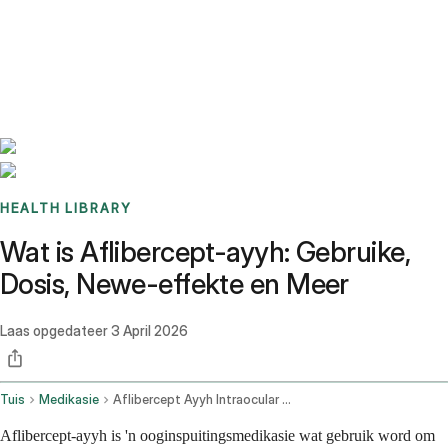
Benchmarks
Stories
FAQ
Sign up / Log in
HEALTH LIBRARY
Wat is Aflibercept-ayyh: Gebruike,
Dosis, Newe-effekte en Meer
Laas opgedateer
3 April 2026
Tuis
Medikasie
Aflibercept Ayyh Intraocular Route
Aflibercept-ayyh is 'n ooginspuitingsmedikasie wat gebruik word om