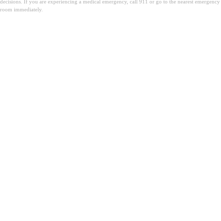
decisions. If you are experiencing a medical emergency, call 911 or go to the nearest emergency
room immediately.