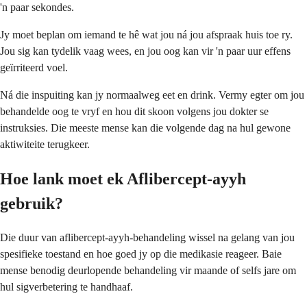
'n paar sekondes.
Jy moet beplan om iemand te hê wat jou ná jou afspraak huis toe ry.
Jou sig kan tydelik vaag wees, en jou oog kan vir 'n paar uur effens
geïrriteerd voel.
Ná die inspuiting kan jy normaalweg eet en drink. Vermy egter om jou
behandelde oog te vryf en hou dit skoon volgens jou dokter se
instruksies. Die meeste mense kan die volgende dag na hul gewone
aktiwiteite terugkeer.
Hoe lank moet ek Aflibercept-ayyh
gebruik?
Die duur van aflibercept-ayyh-behandeling wissel na gelang van jou
spesifieke toestand en hoe goed jy op die medikasie reageer. Baie
mense benodig deurlopende behandeling vir maande of selfs jare om
hul sigverbetering te handhaaf.