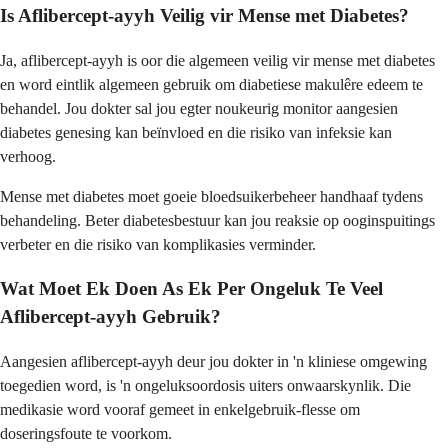
Is Aflibercept-ayyh Veilig vir Mense met Diabetes?
Ja, aflibercept-ayyh is oor die algemeen veilig vir mense met diabetes
en word eintlik algemeen gebruik om diabetiese makulêre edeem te
behandel. Jou dokter sal jou egter noukeurig monitor aangesien
diabetes genesing kan beïnvloed en die risiko van infeksie kan
verhoog.
Mense met diabetes moet goeie bloedsuikerbeheer handhaaf tydens
behandeling. Beter diabetesbestuur kan jou reaksie op ooginspuitings
verbeter en die risiko van komplikasies verminder.
Wat Moet Ek Doen As Ek Per Ongeluk Te Veel
Aflibercept-ayyh Gebruik?
Aangesien aflibercept-ayyh deur jou dokter in 'n kliniese omgewing
toegedien word, is 'n ongeluksoordosis uiters onwaarskynlik. Die
medikasie word vooraf gemeet in enkelgebruik-flesse om
doseringsfoute te voorkom.