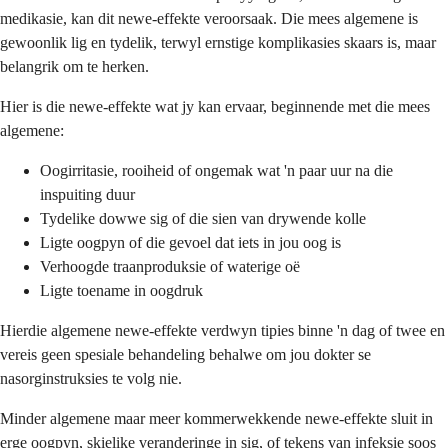
medikasie, kan dit newe-effekte veroorsaak. Die mees algemene is
gewoonlik lig en tydelik, terwyl ernstige komplikasies skaars is, maar
belangrik om te herken.
Hier is die newe-effekte wat jy kan ervaar, beginnende met die mees
algemene:
Oogirritasie, rooiheid of ongemak wat 'n paar uur na die
inspuiting duur
Tydelike dowwe sig of die sien van drywende kolle
Ligte oogpyn of die gevoel dat iets in jou oog is
Verhoogde traanproduksie of waterige oë
Ligte toename in oogdruk
Hierdie algemene newe-effekte verdwyn tipies binne 'n dag of twee en
vereis geen spesiale behandeling behalwe om jou dokter se
nasorginstruksies te volg nie.
Minder algemene maar meer kommerwekkende newe-effekte sluit in
erge oogpyn, skielike veranderinge in sig, of tekens van infeksie soos