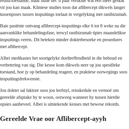
retina-toestande, maar hulle het 'n paar verskille wat een meer geskik
vir jou kan maak. Kliniese studies toon dat aflibercept dikwels langer
tussenposes tussen inspuitings toelaat in vergelyking met ranibizumab.
Baie pasiënte ontvang aflibercept-inspuitings elke 6 tot 8 weke na die
aanvanklike behandelingsfase, terwyl ranibizumab tipies maandelikse
inspuitings vereis. Dit beteken minder dokterbesoeke en prosedures
met aflibercept.
Albei medikasies het soortgelyke doeltreffendheid in die behoud en
verbetering van sig. Die keuse kom dikwels neer op jou spesifieke
toestand, hoe jy op behandeling reageer, en praktiese oorwegings soos
inspuitingsfrekwensie.
Jou dokter sal faktore soos jou leefstyl, reisskedule en vermoë om
gereelde afsprake by te woon, oorweeg wanneer hy tussen hierdie
opsies aanbeveel. Albei is uitstekende keuses met bewese rekords.
Gereelde Vrae oor Aflibercept-ayyh