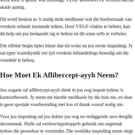
skade aanrig.
Dit word beskou as 'n matig sterk medikasie wat die hoofoorsaak van
verskeie retinale toestande teiken. Deur VEGF-vlakke te beheer, kan
dit help om jou bestaande sig te behou en dit soms selfs te verbeter.
Die effekte begin tipies binne dae tot weke na jou eerste inspuiting. Jy
sal egter waarskynlik oor tyd verskeie behandelings benodig om die
voordele te behou.
Hoe Moet Ek Aflibercept-ayyh Neem?
Jou oogarts sal aflibercept-ayyh direk in jou oog inspuit tydens 'n
kantoorbesoek. Jy neem nie hierdie medikasie by die huis nie, en daar
is geen spesiale voorbereiding met kos of drank vooraf nodig nie.
Voor jou inspuiting sal jou dokter jou oog en omliggende area deeglik
skoonmaak. Hulle sal verdowingsdruppels gebruik om ongemak
tydens die prosedure te verminder. Die werklike inspuiting neem slegs