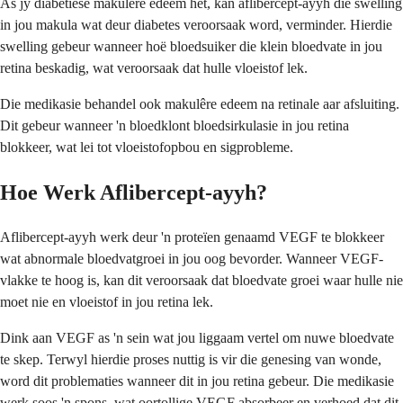
As jy diabetiese makulêre edeem het, kan aflibercept-ayyh die swelling
in jou makula wat deur diabetes veroorsaak word, verminder. Hierdie
swelling gebeur wanneer hoë bloedsuiker die klein bloedvate in jou
retina beskadig, wat veroorsaak dat hulle vloeistof lek.
Die medikasie behandel ook makulêre edeem na retinale aar afsluiting.
Dit gebeur wanneer 'n bloedklont bloedsirkulasie in jou retina
blokkeer, wat lei tot vloeistofopbou en sigprobleme.
Hoe Werk Aflibercept-ayyh?
Aflibercept-ayyh werk deur 'n proteïen genaamd VEGF te blokkeer
wat abnormale bloedvatgroei in jou oog bevorder. Wanneer VEGF-
vlakke te hoog is, kan dit veroorsaak dat bloedvate groei waar hulle nie
moet nie en vloeistof in jou retina lek.
Dink aan VEGF as 'n sein wat jou liggaam vertel om nuwe bloedvate
te skep. Terwyl hierdie proses nuttig is vir die genesing van wonde,
word dit problematies wanneer dit in jou retina gebeur. Die medikasie
werk soos 'n spons, wat oortollige VEGF absorbeer en verhoed dat dit