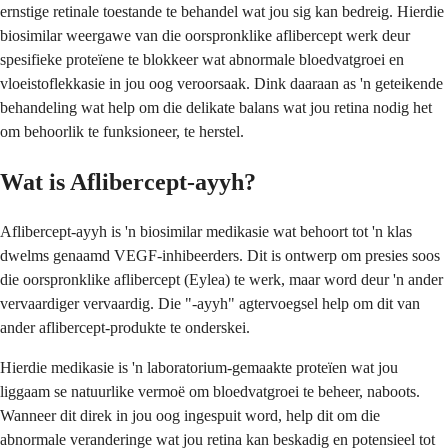
ernstige retinale toestande te behandel wat jou sig kan bedreig. Hierdie
biosimilar weergawe van die oorspronklike aflibercept werk deur
spesifieke proteïene te blokkeer wat abnormale bloedvatgroei en
vloeistoflekkasie in jou oog veroorsaak. Dink daaraan as 'n geteikende
behandeling wat help om die delikate balans wat jou retina nodig het
om behoorlik te funksioneer, te herstel.
Wat is Aflibercept-ayyh?
Aflibercept-ayyh is 'n biosimilar medikasie wat behoort tot 'n klas
dwelms genaamd VEGF-inhibeerders. Dit is ontwerp om presies soos
die oorspronklike aflibercept (Eylea) te werk, maar word deur 'n ander
vervaardiger vervaardig. Die "-ayyh" agtervoegsel help om dit van
ander aflibercept-produkte te onderskei.
Hierdie medikasie is 'n laboratorium-gemaakte proteïen wat jou
liggaam se natuurlike vermoë om bloedvatgroei te beheer, naboots.
Wanneer dit direk in jou oog ingespuit word, help dit om die
abnormale veranderinge wat jou retina kan beskadig en potensieel tot