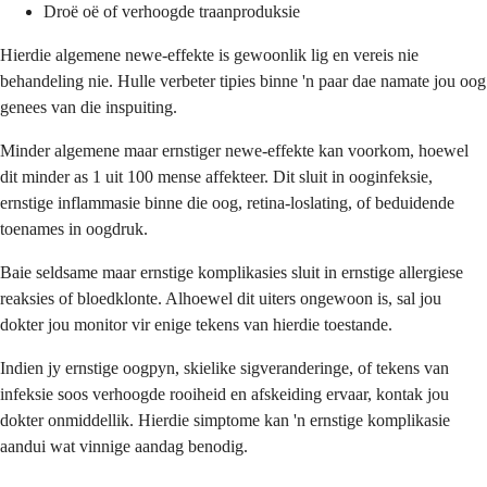
Droë oë of verhoogde traanproduksie
Hierdie algemene newe-effekte is gewoonlik lig en vereis nie
behandeling nie. Hulle verbeter tipies binne 'n paar dae namate jou oog
genees van die inspuiting.
Minder algemene maar ernstiger newe-effekte kan voorkom, hoewel
dit minder as 1 uit 100 mense affekteer. Dit sluit in ooginfeksie,
ernstige inflammasie binne die oog, retina-loslating, of beduidende
toenames in oogdruk.
Baie seldsame maar ernstige komplikasies sluit in ernstige allergiese
reaksies of bloedklonte. Alhoewel dit uiters ongewoon is, sal jou
dokter jou monitor vir enige tekens van hierdie toestande.
Indien jy ernstige oogpyn, skielike sigveranderinge, of tekens van
infeksie soos verhoogde rooiheid en afskeiding ervaar, kontak jou
dokter onmiddellik. Hierdie simptome kan 'n ernstige komplikasie
aandui wat vinnige aandag benodig.