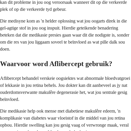
kan dit probleme in jou oog veroorsaak wanneer dit op die verkeerde
plek of op die verkeerde tyd gebeur.
Die medisyne kom as 'n helder oplossing wat jou oogarts direk in die
gel-agtige stof in jou oog inspuit. Hierdie geteikende benadering
beteken dat die medikasie presies gaan waar dit die nodigste is, sonder
om die res van jou liggaam soveel te beïnvloed as wat pille dalk sou
doen.
Waarvoor word Aflibercept gebruik?
Aflibercept behandel verskeie oogsiektes wat abnormale bloedvatgroei
of lekkasie in jou retina behels. Jou dokter kan dit aanbeveel as jy nat
ouderdomsverwante makulêre degenerasie het, wat jou sentrale gesig
beïnvloed.
Die medikasie help ook mense met diabetiese makulêre edeem, 'n
komplikasie van diabetes waar vloeistof in die middel van jou retina
opbou. Hierdie swelling kan jou gesig vaag of verwronge maak, veral