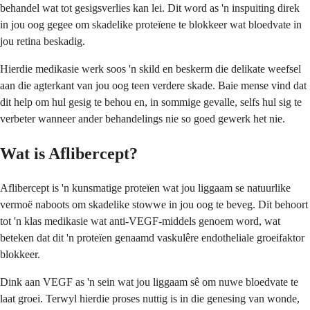
behandel wat tot gesigsverlies kan lei. Dit word as 'n inspuiting direk
in jou oog gegee om skadelike proteïene te blokkeer wat bloedvate in
jou retina beskadig.
Hierdie medikasie werk soos 'n skild en beskerm die delikate weefsel
aan die agterkant van jou oog teen verdere skade. Baie mense vind dat
dit help om hul gesig te behou en, in sommige gevalle, selfs hul sig te
verbeter wanneer ander behandelings nie so goed gewerk het nie.
Wat is Aflibercept?
Aflibercept is 'n kunsmatige proteïen wat jou liggaam se natuurlike
vermoë naboots om skadelike stowwe in jou oog te beveg. Dit behoort
tot 'n klas medikasie wat anti-VEGF-middels genoem word, wat
beteken dat dit 'n proteïen genaamd vaskulêre endotheliale groeifaktor
blokkeer.
Dink aan VEGF as 'n sein wat jou liggaam sê om nuwe bloedvate te
laat groei. Terwyl hierdie proses nuttig is in die genesing van wonde,