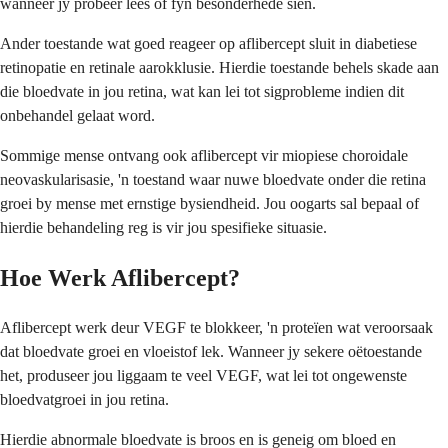
wanneer jy probeer lees of fyn besonderhede sien.
Ander toestande wat goed reageer op aflibercept sluit in diabetiese
retinopatie en retinale aarokklusie. Hierdie toestande behels skade aan
die bloedvate in jou retina, wat kan lei tot sigprobleme indien dit
onbehandel gelaat word.
Sommige mense ontvang ook aflibercept vir miopiese choroidale
neovaskularisasie, 'n toestand waar nuwe bloedvate onder die retina
groei by mense met ernstige bysiendheid. Jou oogarts sal bepaal of
hierdie behandeling reg is vir jou spesifieke situasie.
Hoe Werk Aflibercept?
Aflibercept werk deur VEGF te blokkeer, 'n proteïen wat veroorsaak
dat bloedvate groei en vloeistof lek. Wanneer jy sekere oëtoestande
het, produseer jou liggaam te veel VEGF, wat lei tot ongewenste
bloedvatgroei in jou retina.
Hierdie abnormale bloedvate is broos en is geneig om bloed en