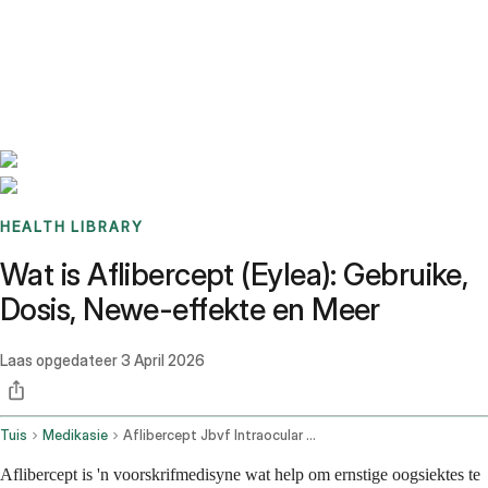
Benchmarks
Stories
FAQ
Sign up / Log in
HEALTH LIBRARY
Wat is Aflibercept (Eylea): Gebruike,
Dosis, Newe-effekte en Meer
Laas opgedateer
3 April 2026
Tuis
Medikasie
Aflibercept Jbvf Intraocular Route
Aflibercept is 'n voorskrifmedisyne wat help om ernstige oogsiektes te