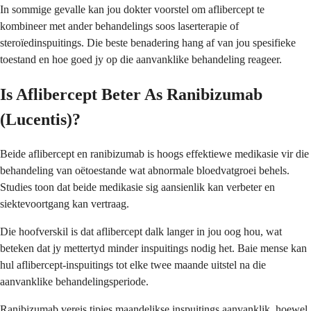
In sommige gevalle kan jou dokter voorstel om aflibercept te
kombineer met ander behandelings soos laserterapie of
steroïedinspuitings. Die beste benadering hang af van jou spesifieke
toestand en hoe goed jy op die aanvanklike behandeling reageer.
Is Aflibercept Beter As Ranibizumab
(Lucentis)?
Beide aflibercept en ranibizumab is hoogs effektiewe medikasie vir die
behandeling van oëtoestande wat abnormale bloedvatgroei behels.
Studies toon dat beide medikasie sig aansienlik kan verbeter en
siektevoortgang kan vertraag.
Die hoofverskil is dat aflibercept dalk langer in jou oog hou, wat
beteken dat jy mettertyd minder inspuitings nodig het. Baie mense kan
hul aflibercept-inspuitings tot elke twee maande uitstel na die
aanvanklike behandelingsperiode.
Ranibizumab vereis tipies maandelikse inspuitings aanvanklik, hoewel