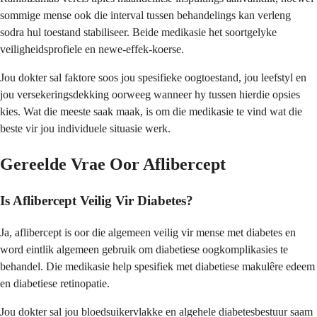
sommige mense ook die interval tussen behandelings kan verleng
sodra hul toestand stabiliseer. Beide medikasie het soortgelyke
veiligheidsprofiele en newe-effek-koerse.
Jou dokter sal faktore soos jou spesifieke oogtoestand, jou leefstyl en
jou versekeringsdekking oorweeg wanneer hy tussen hierdie opsies
kies. Wat die meeste saak maak, is om die medikasie te vind wat die
beste vir jou individuele situasie werk.
Gereelde Vrae Oor Aflibercept
Is Aflibercept Veilig Vir Diabetes?
Ja, aflibercept is oor die algemeen veilig vir mense met diabetes en
word eintlik algemeen gebruik om diabetiese oogkomplikasies te
behandel. Die medikasie help spesifiek met diabetiese makulêre edeem
en diabetiese retinopatie.
Jou dokter sal jou bloedsuikervlakke en algehele diabetesbestuur saam