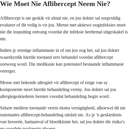
Wie Moet Nie Aflibercept Neem Nie?
Aflibercept is nie geskik vir almal nie, en jou dokter sal sorgvuldig
evalueer of dit veilig is vir jou. Mense met aktiewe ooginfeksies moet
nie die inspuiting ontvang voordat die infeksie heeltemal uitgeskakel is
nie.
Indien jy ernstige inflammasie in of om jou oog het, sal jou dokter
waarskynlik hierdie toestand eers behandel voordat aflibercept
oorweeg word. Die medikasie kan potensieel bestaande inflammasie
vererger.
Mense met bekende allergieë vir aflibercept of enige van sy
komponente moet hierdie behandeling vermy. Jou dokter sal jou
allergiegeskiedenis hersien voordat behandeling begin word.
Sekere mediese toestande vereis ekstra versigtigheid, alhoewel dit nie
outomaties aflibercept-behandeling uitsluit nie. As jy 'n geskiedenis
van beroerte, hartaanval of bloedklonte het, sal jou dokter die risiko's
en voordele noukeurig afweeg.