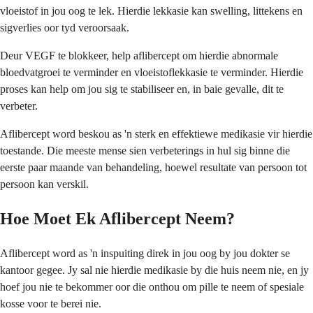
vloeistof in jou oog te lek. Hierdie lekkasie kan swelling, littekens en
sigverlies oor tyd veroorsaak.
Deur VEGF te blokkeer, help aflibercept om hierdie abnormale
bloedvatgroei te verminder en vloeistoflekkasie te verminder. Hierdie
proses kan help om jou sig te stabiliseer en, in baie gevalle, dit te
verbeter.
Aflibercept word beskou as 'n sterk en effektiewe medikasie vir hierdie
toestande. Die meeste mense sien verbeterings in hul sig binne die
eerste paar maande van behandeling, hoewel resultate van persoon tot
persoon kan verskil.
Hoe Moet Ek Aflibercept Neem?
Aflibercept word as 'n inspuiting direk in jou oog by jou dokter se
kantoor gegee. Jy sal nie hierdie medikasie by die huis neem nie, en jy
hoef jou nie te bekommer oor die onthou om pille te neem of spesiale
kosse voor te berei nie.