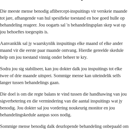
Die meeste mense benodig aflibercept-inspuitings vir verskeie maande
tot jare, afhangende van hul spesifieke toestand en hoe goed hulle op
behandeling reageer. Jou oogarts sal 'n behandelingsplan skep wat op
jou behoeftes toegespits is.
Aanvanklik sal jy waarskynlik inspuitings elke maand of elke ander
maand vir die eerste paar maande ontvang. Hierdie gereelde skedule
help om jou toestand vinnig onder beheer te kry.
Sodra jou sig stabiliseer, kan jou dokter dalk jou inspuitings tot elke
twee of drie maande uitsprei. Sommige mense kan uiteindelik selfs
langer tussen behandelings gaan.
Die doel is om die regte balans te vind tussen die handhawing van jou
sigverbetering en die vermindering van die aantal inspuitings wat jy
benodig. Jou dokter sal jou vordering noukeurig monitor en jou
behandelingskedule aanpas soos nodig.
Sommige mense benodig dalk deurlopende behandeling onbepaald om