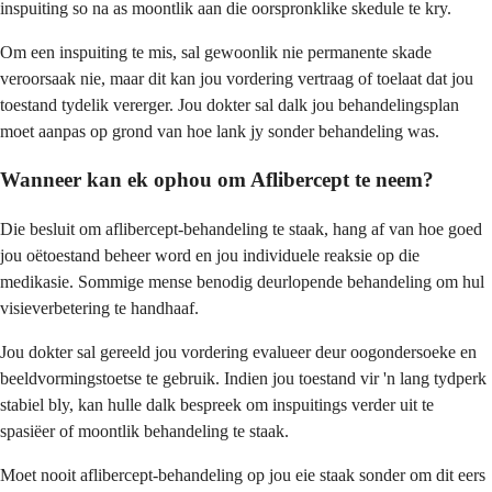
inspuiting so na as moontlik aan die oorspronklike skedule te kry.
Om een inspuiting te mis, sal gewoonlik nie permanente skade
veroorsaak nie, maar dit kan jou vordering vertraag of toelaat dat jou
toestand tydelik vererger. Jou dokter sal dalk jou behandelingsplan
moet aanpas op grond van hoe lank jy sonder behandeling was.
Wanneer kan ek ophou om Aflibercept te neem?
Die besluit om aflibercept-behandeling te staak, hang af van hoe goed
jou oëtoestand beheer word en jou individuele reaksie op die
medikasie. Sommige mense benodig deurlopende behandeling om hul
visieverbetering te handhaaf.
Jou dokter sal gereeld jou vordering evalueer deur oogondersoeke en
beeldvormingstoetse te gebruik. Indien jou toestand vir 'n lang tydperk
stabiel bly, kan hulle dalk bespreek om inspuitings verder uit te
spasiëer of moontlik behandeling te staak.
Moet nooit aflibercept-behandeling op jou eie staak sonder om dit eers