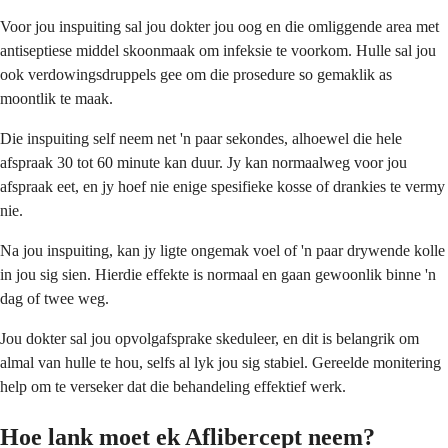
Voor jou inspuiting sal jou dokter jou oog en die omliggende area met
antiseptiese middel skoonmaak om infeksie te voorkom. Hulle sal jou
ook verdowingsdruppels gee om die prosedure so gemaklik as
moontlik te maak.
Die inspuiting self neem net 'n paar sekondes, alhoewel die hele
afspraak 30 tot 60 minute kan duur. Jy kan normaalweg voor jou
afspraak eet, en jy hoef nie enige spesifieke kosse of drankies te vermy
nie.
Na jou inspuiting, kan jy ligte ongemak voel of 'n paar drywende kolle
in jou sig sien. Hierdie effekte is normaal en gaan gewoonlik binne 'n
dag of twee weg.
Jou dokter sal jou opvolgafsprake skeduleer, en dit is belangrik om
almal van hulle te hou, selfs al lyk jou sig stabiel. Gereelde monitering
help om te verseker dat die behandeling effektief werk.
Hoe lank moet ek Aflibercept neem?