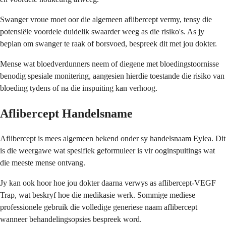
Swanger vroue moet oor die algemeen aflibercept vermy, tensy die
potensiële voordele duidelik swaarder weeg as die risiko's. As jy
beplan om swanger te raak of borsvoed, bespreek dit met jou dokter.
Mense wat bloedverdunners neem of diegene met bloedingstoornisse
benodig spesiale monitering, aangesien hierdie toestande die risiko van
bloeding tydens of na die inspuiting kan verhoog.
Aflibercept Handelsname
Aflibercept is mees algemeen bekend onder sy handelsnaam Eylea. Dit
is die weergawe wat spesifiek geformuleer is vir ooginspuitings wat
die meeste mense ontvang.
Jy kan ook hoor hoe jou dokter daarna verwys as aflibercept-VEGF
Trap, wat beskryf hoe die medikasie werk. Sommige mediese
professionele gebruik die volledige generiese naam aflibercept
wanneer behandelingsopsies bespreek word.