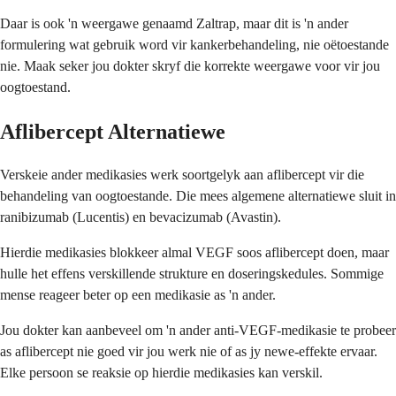
Daar is ook 'n weergawe genaamd Zaltrap, maar dit is 'n ander
formulering wat gebruik word vir kankerbehandeling, nie oëtoestande
nie. Maak seker jou dokter skryf die korrekte weergawe voor vir jou
oogtoestand.
Aflibercept Alternatiewe
Verskeie ander medikasies werk soortgelyk aan aflibercept vir die
behandeling van oogtoestande. Die mees algemene alternatiewe sluit in
ranibizumab (Lucentis) en bevacizumab (Avastin).
Hierdie medikasies blokkeer almal VEGF soos aflibercept doen, maar
hulle het effens verskillende strukture en doseringskedules. Sommige
mense reageer beter op een medikasie as 'n ander.
Jou dokter kan aanbeveel om 'n ander anti-VEGF-medikasie te probeer
as aflibercept nie goed vir jou werk nie of as jy newe-effekte ervaar.
Elke persoon se reaksie op hierdie medikasies kan verskil.