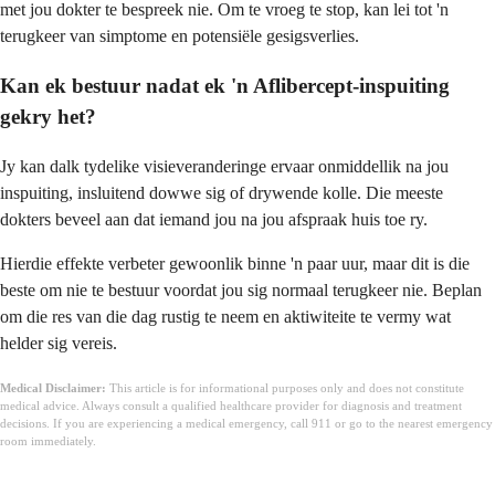
met jou dokter te bespreek nie. Om te vroeg te stop, kan lei tot 'n
terugkeer van simptome en potensiële gesigsverlies.
Kan ek bestuur nadat ek 'n Aflibercept-inspuiting
gekry het?
Jy kan dalk tydelike visieveranderinge ervaar onmiddellik na jou
inspuiting, insluitend dowwe sig of drywende kolle. Die meeste
dokters beveel aan dat iemand jou na jou afspraak huis toe ry.
Hierdie effekte verbeter gewoonlik binne 'n paar uur, maar dit is die
beste om nie te bestuur voordat jou sig normaal terugkeer nie. Beplan
om die res van die dag rustig te neem en aktiwiteite te vermy wat
helder sig vereis.
Medical Disclaimer:
This article is for informational purposes only and does not constitute
medical advice. Always consult a qualified healthcare provider for diagnosis and treatment
decisions. If you are experiencing a medical emergency, call 911 or go to the nearest emergency
room immediately.