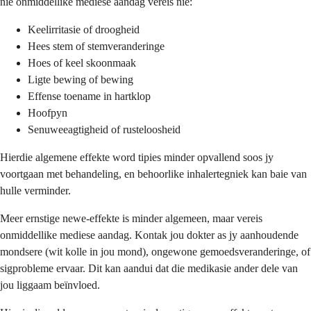
nie onmiddellike mediese aandag vereis nie:
Keelirritasie of droogheid
Hees stem of stemveranderinge
Hoes of keel skoonmaak
Ligte bewing of bewing
Effense toename in hartklop
Hoofpyn
Senuweeagtigheid of rusteloosheid
Hierdie algemene effekte word tipies minder opvallend soos jy
voortgaan met behandeling, en behoorlike inhalertegniek kan baie van
hulle verminder.
Meer ernstige newe-effekte is minder algemeen, maar vereis
onmiddellike mediese aandag. Kontak jou dokter as jy aanhoudende
mondsere (wit kolle in jou mond), ongewone gemoedsveranderinge, of
sigprobleme ervaar. Dit kan aandui dat die medikasie ander dele van
jou liggaam beïnvloed.