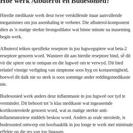
Hoe werk Albuterol en Budesonied?
Hierdie medikasie werk deur twee verskillende maar aanvullende
meganismes om jou asemhaling te verbeter. Die albuterol-komponent
dien as 'n matige sterkte brongodilator wat binne minute na inaseming
begin werk.
Albuterol teiken spesifieke reseptore in jou lugwegspiere wat beta-2
reseptore genoem word. Wanneer dit aan hierdie reseptore bind, sê dit
vir die spiere om te ontspan en die lugweë om te verwyd. Dit bied
relatief vinnige verligting van simptome soos hyg en kortasemigheid,
hoewel dit dalk nie so sterk is soos sommige ander reddingsmedikasie
nie.
Budesonied werk anders deur inflammasie in jou lugweë oor tyd te
verminder. Dit behoort tot 'n klas medikasie wat ingeasemde
kortikosteroïede genoem word, wat as matige sterkte anti-
inflammatoriese middels beskou word. Anders as orale steroïede, is
budesonied ontwerp om hoofsaaklik in jou longe te werk met minimale
effekte op die res van jou liggaam.