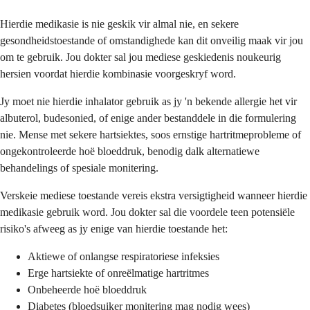
Hierdie medikasie is nie geskik vir almal nie, en sekere
gesondheidstoestande of omstandighede kan dit onveilig maak vir jou
om te gebruik. Jou dokter sal jou mediese geskiedenis noukeurig
hersien voordat hierdie kombinasie voorgeskryf word.
Jy moet nie hierdie inhalator gebruik as jy 'n bekende allergie het vir
albuterol, budesonied, of enige ander bestanddele in die formulering
nie. Mense met sekere hartsiektes, soos ernstige hartritmeprobleme of
ongekontroleerde hoë bloeddruk, benodig dalk alternatiewe
behandelings of spesiale monitering.
Verskeie mediese toestande vereis ekstra versigtigheid wanneer hierdie
medikasie gebruik word. Jou dokter sal die voordele teen potensiële
risiko's afweeg as jy enige van hierdie toestande het:
Aktiewe of onlangse respiratoriese infeksies
Erge hartsiekte of onreëlmatige hartritmes
Onbeheerde hoë bloeddruk
Diabetes (bloedsuiker monitering mag nodig wees)