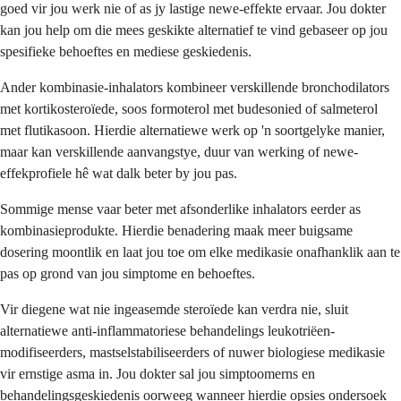
goed vir jou werk nie of as jy lastige newe-effekte ervaar. Jou dokter
kan jou help om die mees geskikte alternatief te vind gebaseer op jou
spesifieke behoeftes en mediese geskiedenis.
Ander kombinasie-inhalators kombineer verskillende bronchodilators
met kortikosteroïede, soos formoterol met budesonied of salmeterol
met flutikasoon. Hierdie alternatiewe werk op 'n soortgelyke manier,
maar kan verskillende aanvangstye, duur van werking of newe-
effekprofiele hê wat dalk beter by jou pas.
Sommige mense vaar beter met afsonderlike inhalators eerder as
kombinasieprodukte. Hierdie benadering maak meer buigsame
dosering moontlik en laat jou toe om elke medikasie onafhanklik aan te
pas op grond van jou simptome en behoeftes.
Vir diegene wat nie ingeasemde steroïede kan verdra nie, sluit
alternatiewe anti-inflammatoriese behandelings leukotriëen-
modifiseerders, mastselstabiliseerders of nuwer biologiese medikasie
vir ernstige asma in. Jou dokter sal jou simptoomerns en
behandelingsgeskiedenis oorweeg wanneer hierdie opsies ondersoek