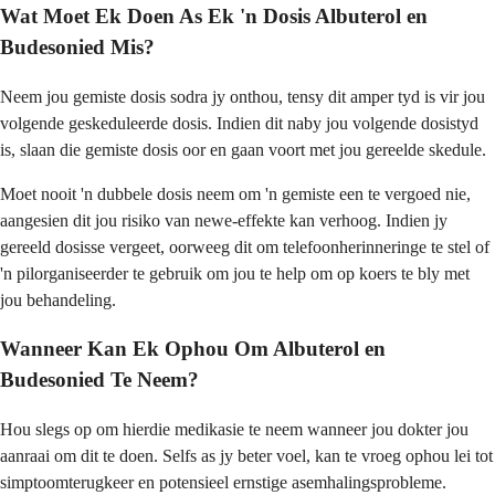
Wat Moet Ek Doen As Ek 'n Dosis Albuterol en
Budesonied Mis?
Neem jou gemiste dosis sodra jy onthou, tensy dit amper tyd is vir jou
volgende geskeduleerde dosis. Indien dit naby jou volgende dosistyd
is, slaan die gemiste dosis oor en gaan voort met jou gereelde skedule.
Moet nooit 'n dubbele dosis neem om 'n gemiste een te vergoed nie,
aangesien dit jou risiko van newe-effekte kan verhoog. Indien jy
gereeld dosisse vergeet, oorweeg dit om telefoonherinneringe te stel of
'n pilorganiseerder te gebruik om jou te help om op koers te bly met
jou behandeling.
Wanneer Kan Ek Ophou Om Albuterol en
Budesonied Te Neem?
Hou slegs op om hierdie medikasie te neem wanneer jou dokter jou
aanraai om dit te doen. Selfs as jy beter voel, kan te vroeg ophou lei tot
simptoomterugkeer en potensieel ernstige asemhalingsprobleme.