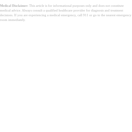
Medical Disclaimer:
This article is for informational purposes only and does not constitute
medical advice. Always consult a qualified healthcare provider for diagnosis and treatment
decisions. If you are experiencing a medical emergency, call 911 or go to the nearest emergency
room immediately.