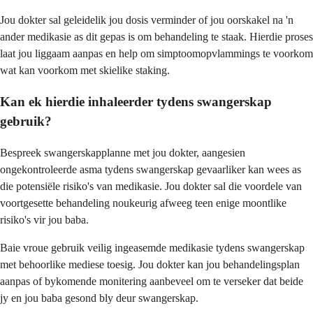
Jou dokter sal geleidelik jou dosis verminder of jou oorskakel na 'n
ander medikasie as dit gepas is om behandeling te staak. Hierdie proses
laat jou liggaam aanpas en help om simptoomopvlammings te voorkom
wat kan voorkom met skielike staking.
Kan ek hierdie inhaleerder tydens swangerskap
gebruik?
Bespreek swangerskapplanne met jou dokter, aangesien
ongekontroleerde asma tydens swangerskap gevaarliker kan wees as
die potensiële risiko's van medikasie. Jou dokter sal die voordele van
voortgesette behandeling noukeurig afweeg teen enige moontlike
risiko's vir jou baba.
Baie vroue gebruik veilig ingeasemde medikasie tydens swangerskap
met behoorlike mediese toesig. Jou dokter kan jou behandelingsplan
aanpas of bykomende monitering aanbeveel om te verseker dat beide
jy en jou baba gesond bly deur swangerskap.