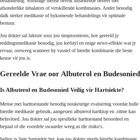
behandeling. Sommige mense bereik uitstekende beheer met
afsonderlike inhalators of verskillende kombinasies. Ander benodig
dalk sterker medikasie of bykomende behandelings vir optimale
bestuur.
Jou dokter sal faktore soos jou simptoomerns, hoe gereeld jy
reddingsmedikasie benodig, jou leefstyl en enige newe-effekte wat jy
ervaar, oorweeg wanneer hy vasstel of hierdie kombinasie die beste
keuse vir jou is.
Gereelde Vrae oor Albuterol en Budesonied
Is Albuterol en Budesonied Veilig vir Hartsiekte?
Mense met harttoestande benodig noukeurige evaluering voordat hulle
hierdie medikasie gebruik, aangesien albuterol hartklop en -ritme kan
beïnvloed. Jou dokter sal jou spesifieke harttoestand beoordeel en
bepaal of die voordele swaarder weeg as die risiko's.
Indien jy ligte hartsiekte het, kan jou dokter steeds hierdie kombinasie