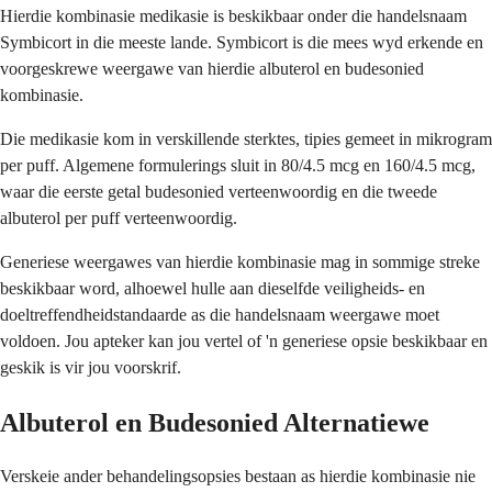
Hierdie kombinasie medikasie is beskikbaar onder die handelsnaam
Symbicort in die meeste lande. Symbicort is die mees wyd erkende en
voorgeskrewe weergawe van hierdie albuterol en budesonied
kombinasie.
Die medikasie kom in verskillende sterktes, tipies gemeet in mikrogram
per puff. Algemene formulerings sluit in 80/4.5 mcg en 160/4.5 mcg,
waar die eerste getal budesonied verteenwoordig en die tweede
albuterol per puff verteenwoordig.
Generiese weergawes van hierdie kombinasie mag in sommige streke
beskikbaar word, alhoewel hulle aan dieselfde veiligheids- en
doeltreffendheidstandaarde as die handelsnaam weergawe moet
voldoen. Jou apteker kan jou vertel of 'n generiese opsie beskikbaar en
geskik is vir jou voorskrif.
Albuterol en Budesonied Alternatiewe
Verskeie ander behandelingsopsies bestaan as hierdie kombinasie nie