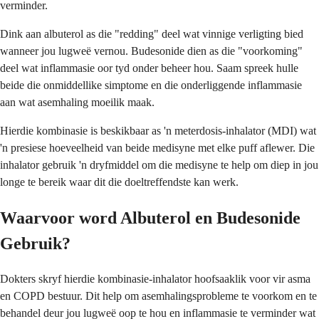
verminder.
Dink aan albuterol as die "redding" deel wat vinnige verligting bied
wanneer jou lugweë vernou. Budesonide dien as die "voorkoming"
deel wat inflammasie oor tyd onder beheer hou. Saam spreek hulle
beide die onmiddellike simptome en die onderliggende inflammasie
aan wat asemhaling moeilik maak.
Hierdie kombinasie is beskikbaar as 'n meterdosis-inhalator (MDI) wat
'n presiese hoeveelheid van beide medisyne met elke puff aflewer. Die
inhalator gebruik 'n dryfmiddel om die medisyne te help om diep in jou
longe te bereik waar dit die doeltreffendste kan werk.
Waarvoor word Albuterol en Budesonide
Gebruik?
Dokters skryf hierdie kombinasie-inhalator hoofsaaklik voor vir asma
en COPD bestuur. Dit help om asemhalingsprobleme te voorkom en te
behandel deur jou lugweë oop te hou en inflammasie te verminder wat