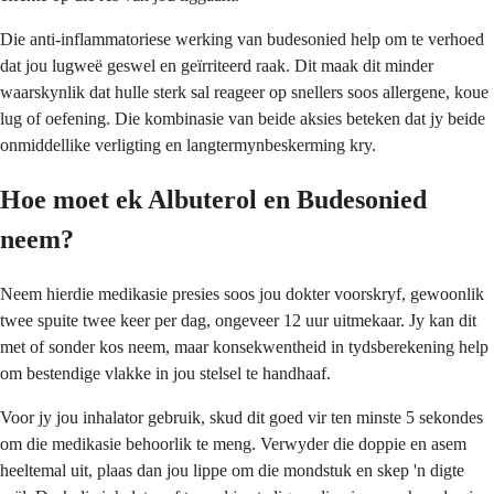
Die anti-inflammatoriese werking van budesonied help om te verhoed
dat jou lugweë geswel en geïrriteerd raak. Dit maak dit minder
waarskynlik dat hulle sterk sal reageer op snellers soos allergene, koue
lug of oefening. Die kombinasie van beide aksies beteken dat jy beide
onmiddellike verligting en langtermynbeskerming kry.
Hoe moet ek Albuterol en Budesonied
neem?
Neem hierdie medikasie presies soos jou dokter voorskryf, gewoonlik
twee spuite twee keer per dag, ongeveer 12 uur uitmekaar. Jy kan dit
met of sonder kos neem, maar konsekwentheid in tydsberekening help
om bestendige vlakke in jou stelsel te handhaaf.
Voor jy jou inhalator gebruik, skud dit goed vir ten minste 5 sekondes
om die medikasie behoorlik te meng. Verwyder die doppie en asem
heeltemal uit, plaas dan jou lippe om die mondstuk en skep 'n digte