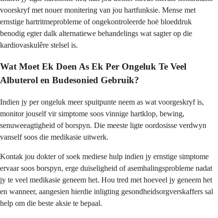
voorskryf met nouer monitering van jou hartfunksie. Mense met
ernstige hartritmeprobleme of ongekontroleerde hoë bloeddruk
benodig egter dalk alternatiewe behandelings wat sagter op die
kardiovaskulêre stelsel is.
Wat Moet Ek Doen As Ek Per Ongeluk Te Veel
Albuterol en Budesonied Gebruik?
Indien jy per ongeluk meer spuitpunte neem as wat voorgeskryf is,
monitor jouself vir simptome soos vinnige hartklop, bewing,
senuweeagtigheid of borspyn. Die meeste ligte oordosisse verdwyn
vanself soos die medikasie uitwerk.
Kontak jou dokter of soek mediese hulp indien jy ernstige simptome
ervaar soos borspyn, erge duiseligheid of asemhalingsprobleme nadat
jy te veel medikasie geneem het. Hou tred met hoeveel jy geneem het
en wanneer, aangesien hierdie inligting gesondheidsorgverskaffers sal
help om die beste aksie te bepaal.