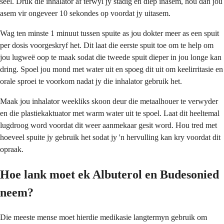
seël. Druk die inhalator af terwyl jy stadig en diep inasem, hou dan jou
asem vir ongeveer 10 sekondes op voordat jy uitasem.
Wag ten minste 1 minuut tussen spuite as jou dokter meer as een spuit
per dosis voorgeskryf het. Dit laat die eerste spuit toe om te help om
jou lugweë oop te maak sodat die tweede spuit dieper in jou longe kan
dring. Spoel jou mond met water uit en spoeg dit uit om keelirritasie en
orale sproei te voorkom nadat jy die inhalator gebruik het.
Maak jou inhalator weekliks skoon deur die metaalhouer te verwyder
en die plastiekaktuator met warm water uit te spoel. Laat dit heeltemal
lugdroog word voordat dit weer aanmekaar gesit word. Hou tred met
hoeveel spuite jy gebruik het sodat jy 'n hervulling kan kry voordat dit
opraak.
Hoe lank moet ek Albuterol en Budesonied
neem?
Die meeste mense moet hierdie medikasie langtermyn gebruik om