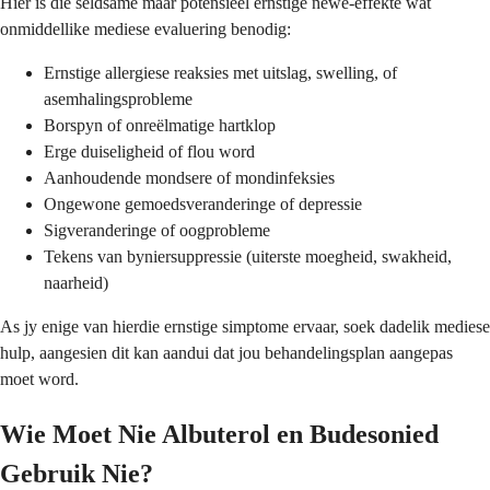
Hier is die seldsame maar potensieel ernstige newe-effekte wat
onmiddellike mediese evaluering benodig:
Ernstige allergiese reaksies met uitslag, swelling, of
asemhalingsprobleme
Borspyn of onreëlmatige hartklop
Erge duiseligheid of flou word
Aanhoudende mondsere of mondinfeksies
Ongewone gemoedsveranderinge of depressie
Sigveranderinge of oogprobleme
Tekens van byniersuppressie (uiterste moegheid, swakheid,
naarheid)
As jy enige van hierdie ernstige simptome ervaar, soek dadelik mediese
hulp, aangesien dit kan aandui dat jou behandelingsplan aangepas
moet word.
Wie Moet Nie Albuterol en Budesonied
Gebruik Nie?