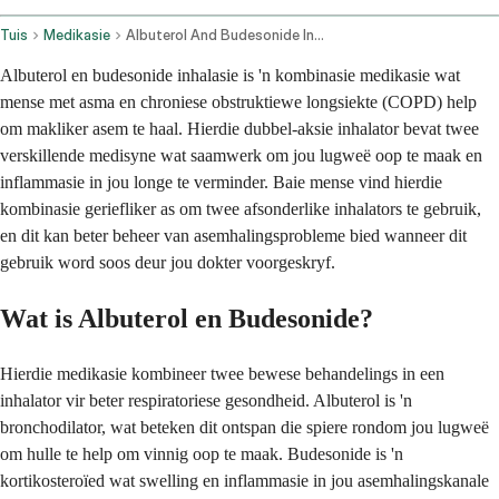
Tuis
Medikasie
Albuterol And Budesonide Inhalation Route
Albuterol en budesonide inhalasie is 'n kombinasie medikasie wat
mense met asma en chroniese obstruktiewe longsiekte (COPD) help
om makliker asem te haal. Hierdie dubbel-aksie inhalator bevat twee
verskillende medisyne wat saamwerk om jou lugweë oop te maak en
inflammasie in jou longe te verminder. Baie mense vind hierdie
kombinasie geriefliker as om twee afsonderlike inhalators te gebruik,
en dit kan beter beheer van asemhalingsprobleme bied wanneer dit
gebruik word soos deur jou dokter voorgeskryf.
Wat is Albuterol en Budesonide?
Hierdie medikasie kombineer twee bewese behandelings in een
inhalator vir beter respiratoriese gesondheid. Albuterol is 'n
bronchodilator, wat beteken dit ontspan die spiere rondom jou lugweë
om hulle te help om vinnig oop te maak. Budesonide is 'n
kortikosteroïed wat swelling en inflammasie in jou asemhalingskanale