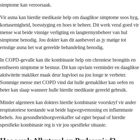
simptome kan veroorsaak.
Vir asma kan hierdie medikasie help om daaglikse simptome soos hyg,
kortasemigheid, borsstyging en hoes te beheer. Dit werk veral goed vir
mense wat beide vinnige verligting en langtermynbeheer van hul
simptome benodig. Jou dokter kan dit aanbeveel as jy matige tot
ernstige asma het wat gereelde behandeling benodig.
In COPD-gevalle kan die kombinasie help om chroniese brongitis en
emfiseem simptome te bestuur. Dit kan opvlam verminder en daaglikse
aktiwiteite makliker maak deur lugvloei na jou longe te verbeter.
Sommige mense met COPD vind dat hulle gemakliker kan oefen en
beter kan slaap wanneer hulle hierdie medikasie gereeld gebruik.
Minder algemeen kan dokters hierdie kombinasie voorskryf vir ander
respiratoriese toestande wat beide lugwegvernouing en inflammasie
behels. Jou gesondheidsorgverskaffer sal egter bepaal of hierdie
spesifieke kombinasie reg is vir jou spesifieke situasie.