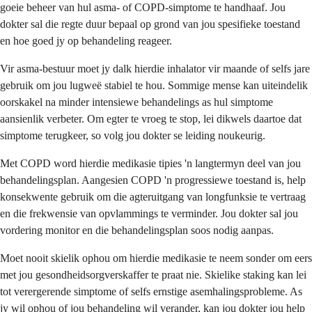
goeie beheer van hul asma- of COPD-simptome te handhaaf. Jou
dokter sal die regte duur bepaal op grond van jou spesifieke toestand
en hoe goed jy op behandeling reageer.
Vir asma-bestuur moet jy dalk hierdie inhalator vir maande of selfs jare
gebruik om jou lugweë stabiel te hou. Sommige mense kan uiteindelik
oorskakel na minder intensiewe behandelings as hul simptome
aansienlik verbeter. Om egter te vroeg te stop, lei dikwels daartoe dat
simptome terugkeer, so volg jou dokter se leiding noukeurig.
Met COPD word hierdie medikasie tipies 'n langtermyn deel van jou
behandelingsplan. Aangesien COPD 'n progressiewe toestand is, help
konsekwente gebruik om die agteruitgang van longfunksie te vertraag
en die frekwensie van opvlammings te verminder. Jou dokter sal jou
vordering monitor en die behandelingsplan soos nodig aanpas.
Moet nooit skielik ophou om hierdie medikasie te neem sonder om eers
met jou gesondheidsorgverskaffer te praat nie. Skielike staking kan lei
tot verergerende simptome of selfs ernstige asemhalingsprobleme. As
jy wil ophou of jou behandeling wil verander, kan jou dokter jou help