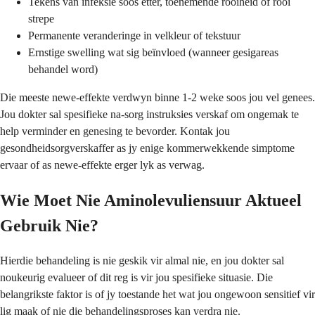
Tekens van infeksie soos etter, toenemende rooiheid of rooi
strepe
Permanente veranderinge in velkleur of tekstuur
Ernstige swelling wat sig beïnvloed (wanneer gesigareas
behandel word)
Die meeste newe-effekte verdwyn binne 1-2 weke soos jou vel genees.
Jou dokter sal spesifieke na-sorg instruksies verskaf om ongemak te
help verminder en genesing te bevorder. Kontak jou
gesondheidsorgverskaffer as jy enige kommerwekkende simptome
ervaar of as newe-effekte erger lyk as verwag.
Wie Moet Nie Aminolevuliensuur Aktueel
Gebruik Nie?
Hierdie behandeling is nie geskik vir almal nie, en jou dokter sal
noukeurig evalueer of dit reg is vir jou spesifieke situasie. Die
belangrikste faktor is of jy toestande het wat jou ongewoon sensitief vir
lig maak of nie die behandelingsproses kan verdra nie.