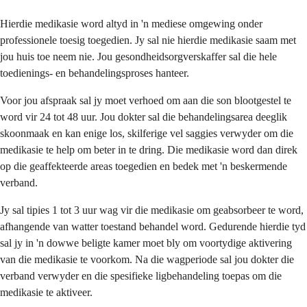
Hierdie medikasie word altyd in 'n mediese omgewing onder
professionele toesig toegedien. Jy sal nie hierdie medikasie saam met
jou huis toe neem nie. Jou gesondheidsorgverskaffer sal die hele
toedienings- en behandelingsproses hanteer.
Voor jou afspraak sal jy moet verhoed om aan die son blootgestel te
word vir 24 tot 48 uur. Jou dokter sal die behandelingsarea deeglik
skoonmaak en kan enige los, skilferige vel saggies verwyder om die
medikasie te help om beter in te dring. Die medikasie word dan direk
op die geaffekteerde areas toegedien en bedek met 'n beskermende
verband.
Jy sal tipies 1 tot 3 uur wag vir die medikasie om geabsorbeer te word,
afhangende van watter toestand behandel word. Gedurende hierdie tyd
sal jy in 'n dowwe beligte kamer moet bly om voortydige aktivering
van die medikasie te voorkom. Na die wagperiode sal jou dokter die
verband verwyder en die spesifieke ligbehandeling toepas om die
medikasie te aktiveer.