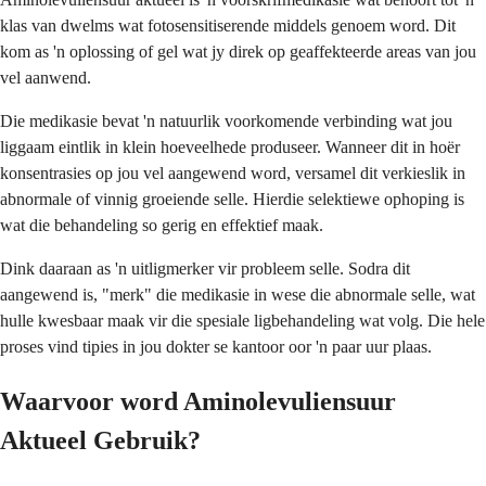
klas van dwelms wat fotosensitiserende middels genoem word. Dit
kom as 'n oplossing of gel wat jy direk op geaffekteerde areas van jou
vel aanwend.
Die medikasie bevat 'n natuurlik voorkomende verbinding wat jou
liggaam eintlik in klein hoeveelhede produseer. Wanneer dit in hoër
konsentrasies op jou vel aangewend word, versamel dit verkieslik in
abnormale of vinnig groeiende selle. Hierdie selektiewe ophoping is
wat die behandeling so gerig en effektief maak.
Dink daaraan as 'n uitligmerker vir probleem selle. Sodra dit
aangewend is, "merk" die medikasie in wese die abnormale selle, wat
hulle kwesbaar maak vir die spesiale ligbehandeling wat volg. Die hele
proses vind tipies in jou dokter se kantoor oor 'n paar uur plaas.
Waarvoor word Aminolevuliensuur
Aktueel Gebruik?