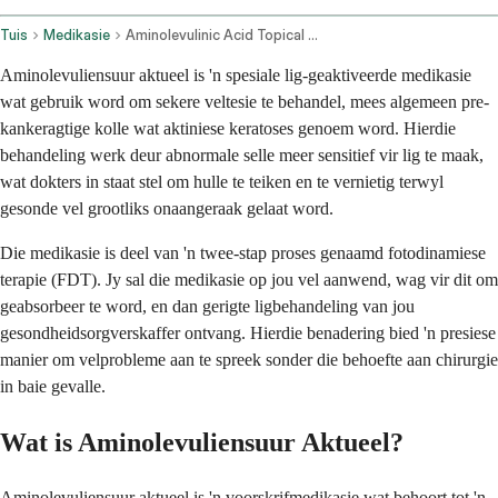
Tuis
Medikasie
Aminolevulinic Acid Topical Route
Aminolevuliensuur aktueel is 'n spesiale lig-geaktiveerde medikasie
wat gebruik word om sekere veltesie te behandel, mees algemeen pre-
kankeragtige kolle wat aktiniese keratoses genoem word. Hierdie
behandeling werk deur abnormale selle meer sensitief vir lig te maak,
wat dokters in staat stel om hulle te teiken en te vernietig terwyl
gesonde vel grootliks onaangeraak gelaat word.
Die medikasie is deel van 'n twee-stap proses genaamd fotodinamiese
terapie (FDT). Jy sal die medikasie op jou vel aanwend, wag vir dit om
geabsorbeer te word, en dan gerigte ligbehandeling van jou
gesondheidsorgverskaffer ontvang. Hierdie benadering bied 'n presiese
manier om velprobleme aan te spreek sonder die behoefte aan chirurgie
in baie gevalle.
Wat is Aminolevuliensuur Aktueel?
Aminolevuliensuur aktueel is 'n voorskrifmedikasie wat behoort tot 'n