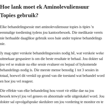
Hoe lank moet ek Aminolevuliensuur
Topies gebruik?
Elke behandelingsessie met aminolevuliensuur topies is tipies 'n
eenmalige toediening tydens jou kantoorbesoek. Die medikasie vereis
nie herhaalde daaglikse gebruik soos baie ander topiese behandelings
nie.
Jy mag egter verskeie behandelingsessies nodig hê, wat verskeie weke
uitmekaar gespasieer is om die beste resultate te behaal. Jou dokter sal
jou vel se reaksie na elke sessie evalueer en bepaal of bykomende
behandelings nodig is. Die meeste mense benodig 1 tot 3 sessies in
totaal, hoewel dit verskil op grond van die toestand wat behandel word
en hoe jou vel reageer.
Die effekte van elke behandeling hou voort vir etlike dae na jou
besoek terwyl jou vel genees en abnormale selle uitgeskakel word. Jou
dokter sal opvolgafsprake skeduleer om jou vordering te monitor en te