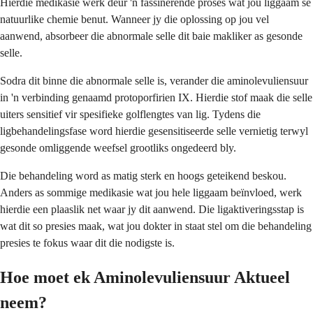
Hierdie medikasie werk deur 'n fassinerende proses wat jou liggaam se
natuurlike chemie benut. Wanneer jy die oplossing op jou vel
aanwend, absorbeer die abnormale selle dit baie makliker as gesonde
selle.
Sodra dit binne die abnormale selle is, verander die aminolevuliensuur
in 'n verbinding genaamd protoporfirien IX. Hierdie stof maak die selle
uiters sensitief vir spesifieke golflengtes van lig. Tydens die
ligbehandelingsfase word hierdie gesensitiseerde selle vernietig terwyl
gesonde omliggende weefsel grootliks ongedeerd bly.
Die behandeling word as matig sterk en hoogs geteikend beskou.
Anders as sommige medikasie wat jou hele liggaam beïnvloed, werk
hierdie een plaaslik net waar jy dit aanwend. Die ligaktiveringsstap is
wat dit so presies maak, wat jou dokter in staat stel om die behandeling
presies te fokus waar dit die nodigste is.
Hoe moet ek Aminolevuliensuur Aktueel
neem?