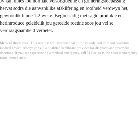
Jy kan tipies jou normale velsorgroetine en grimeringstoepassing
hervat sodra die aanvanklike afskilfering en rooiheid verdwyn het,
gewoonlik binne 1-2 weke. Begin stadig met sagte produkte en
herintroduce geleidelik jou gereelde roetine soos jou vel se
verdraagsaamheid verbeter.
Medical Disclaimer:
This article is for informational purposes only and does not constitute
medical advice. Always consult a qualified healthcare provider for diagnosis and treatment
decisions. If you are experiencing a medical emergency, call 911 or go to the nearest emergency
room immediately.