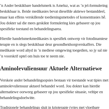
’n Ander beskikbare handelsmerk is Ameluz, wat as ’n jel-formulering
beskikbaar is. Beide medikasies bevat dieselfde aktiewe bestanddeel,
maar kan effens verskillende toedieningsmetodes of konsentrasies hê.
Jou dokter sal die mees geskikte formulering kies gebaseer op jou
spesifieke toestand en behandelingsarea.
Hierdie handelsmerkmedikasies is spesifiek ontwerp vir fotodinamiese
terapie en is slegs beskikbaar deur gesondheidsorgverskaffers. Die
medikasie word altyd in ’n mediese omgewing toegedien, so jy sal nie
’n voorskrif optel om huis toe te neem nie.
Aminolevuliensuur Aktuele Alternatiewe
Verskeie ander behandelingsopsies bestaan vir toestande wat tipies met
aminolevuliensuur aktueel behandel word. Jou dokter kan hierdie
alternatiewe oorweeg gebaseer op jou spesifieke situasie, veltipe en
behandelingsdoelwitte.
Tradisionele behandelings sluit in krioterapie (vries met vloeibare