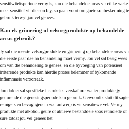
sensitiwiteitsperiode verby is, kan die behandelde areas vir etlike weke
meer sensitief vir die son bly, so gaan voort om goeie sonbeskerming te
gebruik terwyl jou vel genees.
Kan ek grimering of velsorgprodukte op behandelde
areas gebruik?
Jy sal die meeste velsorgprodukte en grimering op behandelde areas vir
die eerste paar dae na behandeling moet vermy. Jou vel sal besig wees
om van die behandeling te genees, en die byvoeging van potensieel
irriterende produkte kan hierdie proses belemmer of bykomende
inflammasie veroorsaak.
Jou dokter sal spesifieke instruksies verskaf oor watter produkte jy
gedurende die genesingsperiode kan gebruik. Gewoonlik sluit dit sagte
reinigers en bevogtigers in wat ontwerp is vir sensitiewe vel. Vermy
produkte met alkohol, geure of aktiewe bestanddele soos retinoïede of
sure totdat jou vel genees het.