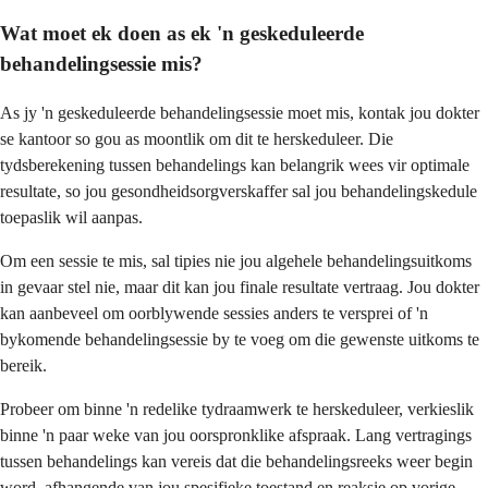
Wat moet ek doen as ek 'n geskeduleerde
behandelingsessie mis?
As jy 'n geskeduleerde behandelingsessie moet mis, kontak jou dokter
se kantoor so gou as moontlik om dit te herskeduleer. Die
tydsberekening tussen behandelings kan belangrik wees vir optimale
resultate, so jou gesondheidsorgverskaffer sal jou behandelingskedule
toepaslik wil aanpas.
Om een sessie te mis, sal tipies nie jou algehele behandelingsuitkoms
in gevaar stel nie, maar dit kan jou finale resultate vertraag. Jou dokter
kan aanbeveel om oorblywende sessies anders te versprei of 'n
bykomende behandelingsessie by te voeg om die gewenste uitkoms te
bereik.
Probeer om binne 'n redelike tydraamwerk te herskeduleer, verkieslik
binne 'n paar weke van jou oorspronklike afspraak. Lang vertragings
tussen behandelings kan vereis dat die behandelingsreeks weer begin
word, afhangende van jou spesifieke toestand en reaksie op vorige