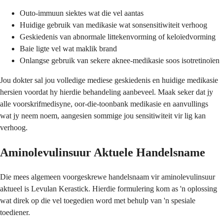
Outo-immuun siektes wat die vel aantas
Huidige gebruik van medikasie wat sonsensitiwiteit verhoog
Geskiedenis van abnormale littekenvorming of keloïedvorming
Baie ligte vel wat maklik brand
Onlangse gebruik van sekere aknee-medikasie soos isotretinoïen
Jou dokter sal jou volledige mediese geskiedenis en huidige medikasie
hersien voordat hy hierdie behandeling aanbeveel. Maak seker dat jy
alle voorskrifmedisyne, oor-die-toonbank medikasie en aanvullings
wat jy neem noem, aangesien sommige jou sensitiwiteit vir lig kan
verhoog.
Aminolevulinsuur Aktuele Handelsname
Die mees algemeen voorgeskrewe handelsnaam vir aminolevulinsuur
aktueel is Levulan Kerastick. Hierdie formulering kom as 'n oplossing
wat direk op die vel toegedien word met behulp van 'n spesiale
toediener.