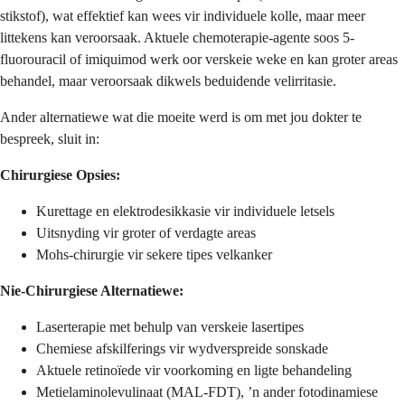
stikstof), wat effektief kan wees vir individuele kolle, maar meer
littekens kan veroorsaak. Aktuele chemoterapie-agente soos 5-
fluorouracil of imiquimod werk oor verskeie weke en kan groter areas
behandel, maar veroorsaak dikwels beduidende velirritasie.
Ander alternatiewe wat die moeite werd is om met jou dokter te
bespreek, sluit in:
Chirurgiese Opsies:
Kurettage en elektrodesikkasie vir individuele letsels
Uitsnyding vir groter of verdagte areas
Mohs-chirurgie vir sekere tipes velkanker
Nie-Chirurgiese Alternatiewe:
Laserterapie met behulp van verskeie lasertipes
Chemiese afskilferings vir wydverspreide sonskade
Aktuele retinoïede vir voorkoming en ligte behandeling
Metielaminolevulinaat (MAL-FDT), ’n ander fotodinamiese