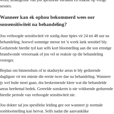
sessies.
Wanneer kan ek ophou bekommerd wees oor
sonsensitiwiteit na behandeling?
Jou verhoogde sensitiwiteit vir sonlig duur tipies vir 24 tot 48 uur na
behandeling, hoewel sommige mense tot 'n week lank sensitief bly.
Gedurende hierdie tyd kan selfs kort blootstelling aan die son ernstige
brandwonde veroorsaak of jou vel se reaksie op die behandeling
vererger.
Beplan om binnenshuis of in skaduryke areas te bly gedurende
dagligure vir ten minste die eerste twee dae na behandeling. Wanneer
jy wel buite moet gaan, dra beskermende klere wat die behandelde
areas heeltemal bedek. Gereelde sonskerm is nie voldoende gedurende
hierdie periode van verhoogde sensitiwiteit nie.
Jou dokter sal jou spesifieke leiding gee oor wanneer jy normale
sonblootstelling kan hervat. Selfs nadat die aanvanklike