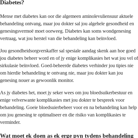
Diabetes?
Mense met diabetes kan oor die algemeen aminolevuliensuur aktuele
behandeling ontvang, maar jou dokter sal jou algehele gesondheid en
genesingsvermoë moet oorweeg. Diabetes kan soms wondgenesing
vertraag, wat jou herstel van die behandeling kan beïnvloed.
Jou gesondheidsorgverskaffer sal spesiale aandag skenk aan hoe goed
jou diabetes beheer word en of jy enige komplikasies het wat jou vel of
sirkulasie beïnvloed. Goed-beheerde diabetes verhinder jou tipies nie
om hierdie behandeling te ontvang nie, maar jou dokter kan jou
genesing nouer as gewoonlik monitor.
As jy diabetes het, moet jy seker wees om jou bloedsuikerbestuur en
enige velverwante komplikasies met jou dokter te bespreek voor
behandeling. Goeie bloedsuierbeheer voor en na behandeling kan help
om jou genesing te optimaliseer en die risiko van komplikasies te
verminder.
Wat moet ek doen as ek erge pyn tydens behandeling