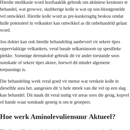
Hierdie medikasie word hoofsaaklik gebruik om aktiniese keratoses te
behandel, wat growwe, skubberige kolle is wat op son-blootgestelde
vel ontwikkel. Hierdie kolle word as pre-kankeragtig beskou omdat
hulle potensieel in velkanker kan ontwikkel as dit onbehandeld gelaat
word.
Jou dokter kan ook hierdie behandeling aanbeveel vir sekere tipes
oppervlakkige velkankers, veral basale selkarsinoom op spesifieke
plekke. Sommige dermatoloë gebruik dit vir ander toestande soos
sonskade of sekere tipes aknee, hoewel dit minder algemene
toepassings is.
Die behandeling werk veral goed vir mense wat verskeie kolle in
dieselfde area het, aangesien dit 'n hele streek van die vel op een slag
kan behandel. Dit maak dit veral nuttig vir areas soos die gesig, kopvel
of hande waar sonskade geneig is om te groepeer.
Hoe werk Aminolevuliensuur Aktueel?