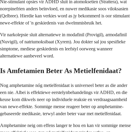
Nie-stimulant opsies vir ADHD sluit in atomoksetien (Strattera), wat
norepinefrien anders beïnvloed, en nuwer medikasie soos viloksasien
(Qelbree). Hierdie kan verkies word as jy bekommerd is oor stimulant
newe-effekte of 'n geskiedenis van dwelmmisbruik het.
Vir narkolepsie sluit alternatiewe in modafinil (Provigil), armodafinil
(Nuvigil), of natriumoksibaat (Xyrem). Jou dokter sal jou spesifieke
simptome, mediese geskiedenis en leefstyl oorweeg wanneer
alternatiewe aanbeveel word.
Is Amfetamien Beter As Metielfenidaat?
Nog amphetamine nóg metielfenidaat is universeel beter as die ander
een nie. Albei is effektiewe eerstelynbehandelings vir ADHD, en die
keuse kom dikwels neer op individuele reaksie en verdraagsaamheid
van newe-effekte. Sommige mense reageer beter op amphetamine-
gebaseerde medikasie, terwyl ander beter vaar met metielfenidaat.
Amphetamine neig om effens langer te hou en kan vir sommige mense