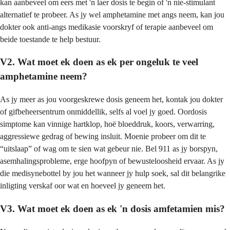
kan aanbeveel om eers met 'n laer dosis te begin of 'n nie-stimulant
alternatief te probeer. As jy wel amphetamine met angs neem, kan jou
dokter ook anti-angs medikasie voorskryf of terapie aanbeveel om
beide toestande te help bestuur.
V2. Wat moet ek doen as ek per ongeluk te veel
amphetamine neem?
As jy meer as jou voorgeskrewe dosis geneem het, kontak jou dokter
of gifbeheersentrum onmiddellik, selfs al voel jy goed. Oordosis
simptome kan vinnige hartklop, hoë bloeddruk, koors, verwarring,
aggressiewe gedrag of bewing insluit. Moenie probeer om dit te
“uitslaap” of wag om te sien wat gebeur nie. Bel 911 as jy borspyn,
asemhalingsprobleme, erge hoofpyn of bewusteloosheid ervaar. As jy
die medisynebottel by jou het wanneer jy hulp soek, sal dit belangrike
inligting verskaf oor wat en hoeveel jy geneem het.
V3. Wat moet ek doen as ek 'n dosis amfetamien mis?