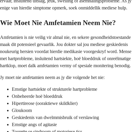
ervaar, insluitend uitslag, jeuk, swelling of asemhalingsprobleme. As jy
enige van hierdie simptome opmerk, soek onmiddellik mediese hulp.
Wie Moet Nie Amfetamien Neem Nie?
Amfetamien is nie veilig vir almal nie, en sekere gesondheidstoestande
maak dit potensieel gevaarlik. Jou dokter sal jou mediese geskiedenis
noukeurig hersien voordat hierdie medikasie voorgeskryf word. Mense
met hartprobleme, insluitend hartsiekte, hoë bloeddruk of onreëlmatige
hartklop, moet dalk amfetamien vermy of spesiale monitering benodig.
Jy moet nie amfetamien neem as jy die volgende het nie:
Ernstige hartsiekte of strukturele hartprobleme
Onbeheerde hoë bloeddruk
Hipertireose (ooraktiewe skildklier)
Gloukoom
Geskiedenis van dwelmmisbruik of verslawing
Ernstige angs of agitasie
Tourette se sindroom of motoriese tics