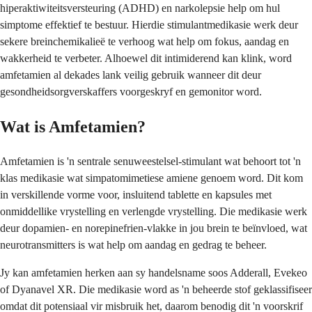
hiperaktiwiteitsversteuring (ADHD) en narkolepsie help om hul
simptome effektief te bestuur. Hierdie stimulantmedikasie werk deur
sekere breinchemikalieë te verhoog wat help om fokus, aandag en
wakkerheid te verbeter. Alhoewel dit intimiderend kan klink, word
amfetamien al dekades lank veilig gebruik wanneer dit deur
gesondheidsorgverskaffers voorgeskryf en gemonitor word.
Wat is Amfetamien?
Amfetamien is 'n sentrale senuweestelsel-stimulant wat behoort tot 'n
klas medikasie wat simpatomimetiese amiene genoem word. Dit kom
in verskillende vorme voor, insluitend tablette en kapsules met
onmiddellike vrystelling en verlengde vrystelling. Die medikasie werk
deur dopamien- en norepinefrien-vlakke in jou brein te beïnvloed, wat
neurotransmitters is wat help om aandag en gedrag te beheer.
Jy kan amfetamien herken aan sy handelsname soos Adderall, Evekeo
of Dyanavel XR. Die medikasie word as 'n beheerde stof geklassifiseer
omdat dit potensiaal vir misbruik het, daarom benodig dit 'n voorskrif