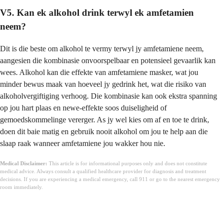
V5. Kan ek alkohol drink terwyl ek amfetamien
neem?
Dit is die beste om alkohol te vermy terwyl jy amfetamiene neem,
aangesien die kombinasie onvoorspelbaar en potensieel gevaarlik kan
wees. Alkohol kan die effekte van amfetamiene masker, wat jou
minder bewus maak van hoeveel jy gedrink het, wat die risiko van
alkoholvergiftiging verhoog. Die kombinasie kan ook ekstra spanning
op jou hart plaas en newe-effekte soos duiseligheid of
gemoedskommelinge vererger. As jy wel kies om af en toe te drink,
doen dit baie matig en gebruik nooit alkohol om jou te help aan die
slaap raak wanneer amfetamiene jou wakker hou nie.
Medical Disclaimer:
This article is for informational purposes only and does not constitute
medical advice. Always consult a qualified healthcare provider for diagnosis and treatment
decisions. If you are experiencing a medical emergency, call 911 or go to the nearest emergency
room immediately.