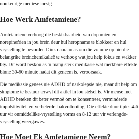
noukeurige mediese toesig.
Hoe Werk Amfetamiene?
Amfetamiene verhoog die beskikbaarheid van dopamien en
norepinefrien in jou brein deur hul heropname te blokkeer en hul
vrystelling te bevorder. Dink daaraan as om die volume op hierdie
belangrike breinchemikalieë te verhoog wat jou help fokus en wakker
bly. Dit word beskou as 'n matig sterk medikasie wat merkbare effekte
binne 30-60 minute nadat dit geneem is, veroorsaak.
Die medikasie genees nie ADHD of narkolepsie nie, maar dit help om
simptome te bestuur terwyl dit aktief in jou stelsel is. Vir mense met
ADHD beteken dit beter vermoë om te konsentreer, verminderde
impulsitiwiteit en verbeterde taakvoltooiing. Die effekte duur tipies 4-6
uur vir onmiddellike-vrystelling vorms en 8-12 uur vir verlengde-
vrystelling weergawes.
Hoe Moet Ek Amfetamiene Neem?