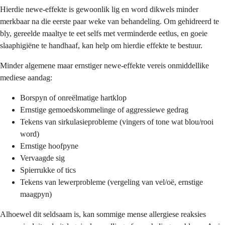
Hierdie newe-effekte is gewoonlik lig en word dikwels minder
merkbaar na die eerste paar weke van behandeling. Om gehidreerd te
bly, gereelde maaltye te eet selfs met verminderde eetlus, en goeie
slaaphigiëne te handhaaf, kan help om hierdie effekte te bestuur.
Minder algemene maar ernstiger newe-effekte vereis onmiddellike
mediese aandag:
Borspyn of onreëlmatige hartklop
Ernstige gemoedskommelinge of aggressiewe gedrag
Tekens van sirkulasieprobleme (vingers of tone wat blou/rooi
word)
Ernstige hoofpyne
Vervaagde sig
Spierrukke of tics
Tekens van lewerprobleme (vergeling van vel/oë, ernstige
maagpyn)
Alhoewel dit seldsaam is, kan sommige mense allergiese reaksies