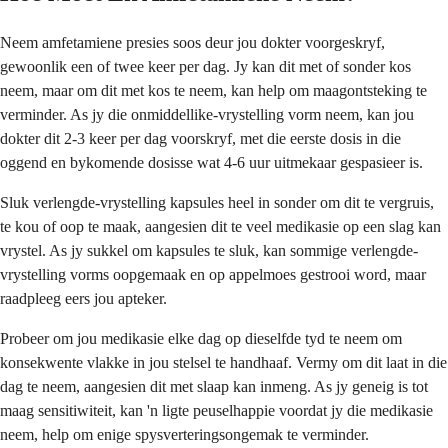
Neem amfetamiene presies soos deur jou dokter voorgeskryf,
gewoonlik een of twee keer per dag. Jy kan dit met of sonder kos
neem, maar om dit met kos te neem, kan help om maagontsteking te
verminder. As jy die onmiddellike-vrystelling vorm neem, kan jou
dokter dit 2-3 keer per dag voorskryf, met die eerste dosis in die
oggend en bykomende dosisse wat 4-6 uur uitmekaar gespasieer is.
Sluk verlengde-vrystelling kapsules heel in sonder om dit te vergruis,
te kou of oop te maak, aangesien dit te veel medikasie op een slag kan
vrystel. As jy sukkel om kapsules te sluk, kan sommige verlengde-
vrystelling vorms oopgemaak en op appelmoes gestrooi word, maar
raadpleeg eers jou apteker.
Probeer om jou medikasie elke dag op dieselfde tyd te neem om
konsekwente vlakke in jou stelsel te handhaaf. Vermy om dit laat in die
dag te neem, aangesien dit met slaap kan inmeng. As jy geneig is tot
maag sensitiwiteit, kan 'n ligte peuselhappie voordat jy die medikasie
neem, help om enige spysverteringsongemak te verminder.