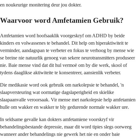
en noukeurige monitering deur jou dokter.
Waarvoor word Amfetamien Gebruik?
Amfetamien word hoofsaaklik voorgeskryf om ADHD by beide
kinders en volwassenes te behandel. Dit help om hiperaktiwiteit te
verminder, aandagspan te verbeter en fokus te verhoog by mense wie
se breine nie natuurlik genoeg van sekere neurotransmitters produseer
nie. Baie mense vind dat dit hul vermoë om by die werk, skool of
tydens daaglikse aktiwiteite te konsentreer, aansienlik verbeter.
Die medikasie word ook gebruik om narkolepsie te behandel, 'n
slaapversteuring wat oormatige dagslaperigheid en skielike
slaapaanvalle veroorsaak. Vir mense met narkolepsie help amfetamien
hulle om wakker en wakker te bly gedurende normale wakker ure.
In seldsame gevalle kan dokters amfetamiene voorskryf vir
behandelingsbestande depressie, maar dit word tipies slegs oorweeg
wanneer ander behandelings nie gewerk het nie en onder baie