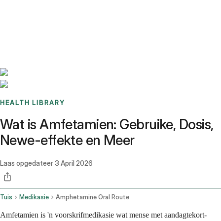
Benchmarks
Stories
FAQ
Sign up / Log in
HEALTH LIBRARY
Wat is Amfetamien: Gebruike, Dosis,
Newe-effekte en Meer
Laas opgedateer
3 April 2026
Tuis
Medikasie
Amphetamine Oral Route
Amfetamien is 'n voorskrifmedikasie wat mense met aandagtekort-