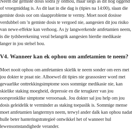
Neem die gemiste dosis sodra jy onthou, maar slegs as dit nog oggend
of vroegmiddag is. As dit laat in die dag is (tipies na 14:00), slaan die
gemiste dosis oor om slaapprobleme te vermy. Moet nooit dosisse
verdubbel om 'n gemiste dosis te vergoed nie, aangesien dit jou risiko
van newe-effekte kan verhoog. As jy langwerkende amfetamien neem,
is die tydsberekening veral belangrik aangesien hierdie medikasie
langer in jou stelsel hou.
V4. Wanneer kan ek ophou om amfetamien te neem?
Moet nooit ophou om amfetamien skielik te neem sonder om eers met
jou dokter te praat nie. Alhoewel dit tipies nie geassosieer word met
gevaarlike onttrekkingsimptome soos sommige medikasie nie, kan
skielike staking moegheid, depressie en die terugkeer van jou
oorspronklike simptome veroorsaak. Jou dokter sal jou help om jou
dosis geleidelik te verminder as staking toepaslik is. Sommige mense
moet amfetamien langtermyn neem, terwyl ander dalk kan ophou nadat
hulle beter hanteringstrategieë ontwikkel het of wanneer hul
lewensomstandighede verander.