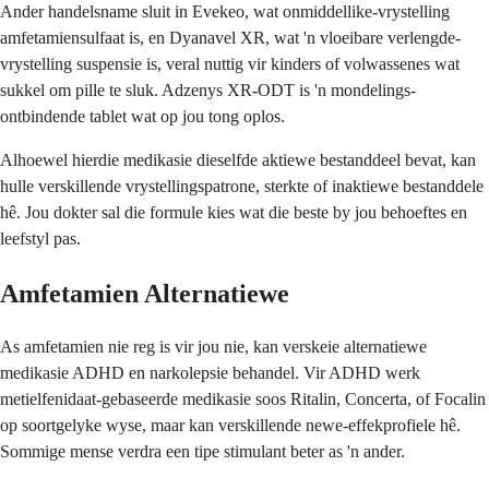
Ander handelsname sluit in Evekeo, wat onmiddellike-vrystelling
amfetamiensulfaat is, en Dyanavel XR, wat 'n vloeibare verlengde-
vrystelling suspensie is, veral nuttig vir kinders of volwassenes wat
sukkel om pille te sluk. Adzenys XR-ODT is 'n mondelings-
ontbindende tablet wat op jou tong oplos.
Alhoewel hierdie medikasie dieselfde aktiewe bestanddeel bevat, kan
hulle verskillende vrystellingspatrone, sterkte of inaktiewe bestanddele
hê. Jou dokter sal die formule kies wat die beste by jou behoeftes en
leefstyl pas.
Amfetamien Alternatiewe
As amfetamien nie reg is vir jou nie, kan verskeie alternatiewe
medikasie ADHD en narkolepsie behandel. Vir ADHD werk
metielfenidaat-gebaseerde medikasie soos Ritalin, Concerta, of Focalin
op soortgelyke wyse, maar kan verskillende newe-effekprofiele hê.
Sommige mense verdra een tipe stimulant beter as 'n ander.