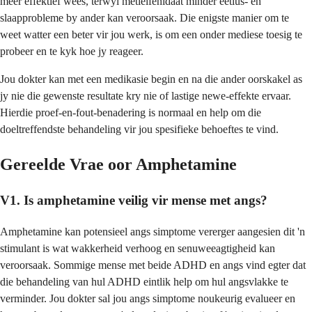
meer effektief wees, terwyl metielfenidaat minder eetlus- en
slaapprobleme by ander kan veroorsaak. Die enigste manier om te
weet watter een beter vir jou werk, is om een onder mediese toesig te
probeer en te kyk hoe jy reageer.
Jou dokter kan met een medikasie begin en na die ander oorskakel as
jy nie die gewenste resultate kry nie of lastige newe-effekte ervaar.
Hierdie proef-en-fout-benadering is normaal en help om die
doeltreffendste behandeling vir jou spesifieke behoeftes te vind.
Gereelde Vrae oor Amphetamine
V1. Is amphetamine veilig vir mense met angs?
Amphetamine kan potensieel angs simptome vererger aangesien dit 'n
stimulant is wat wakkerheid verhoog en senuweeagtigheid kan
veroorsaak. Sommige mense met beide ADHD en angs vind egter dat
die behandeling van hul ADHD eintlik help om hul angsvlakke te
verminder. Jou dokter sal jou angs simptome noukeurig evalueer en