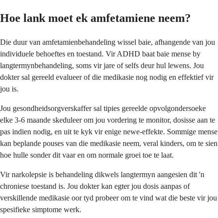
Hoe lank moet ek amfetamiene neem?
Die duur van amfetamienbehandeling wissel baie, afhangende van jou
individuele behoeftes en toestand. Vir ADHD baat baie mense by
langtermynbehandeling, soms vir jare of selfs deur hul lewens. Jou
dokter sal gereeld evalueer of die medikasie nog nodig en effektief vir
jou is.
Jou gesondheidsorgverskaffer sal tipies gereelde opvolgondersoeke
elke 3-6 maande skeduleer om jou vordering te monitor, dosisse aan te
pas indien nodig, en uit te kyk vir enige newe-effekte. Sommige mense
kan beplande pouses van die medikasie neem, veral kinders, om te sien
hoe hulle sonder dit vaar en om normale groei toe te laat.
Vir narkolepsie is behandeling dikwels langtermyn aangesien dit 'n
chroniese toestand is. Jou dokter kan egter jou dosis aanpas of
verskillende medikasie oor tyd probeer om te vind wat die beste vir jou
spesifieke simptome werk.