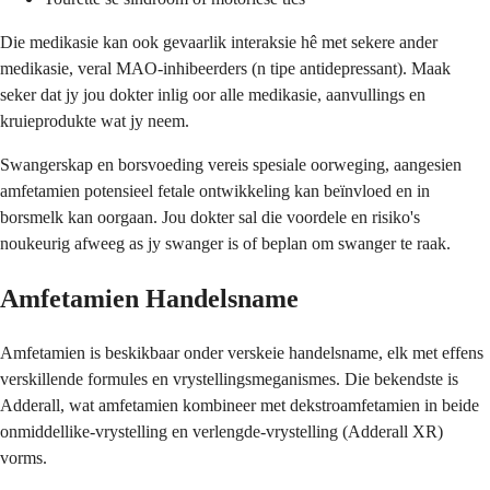
Die medikasie kan ook gevaarlik interaksie hê met sekere ander
medikasie, veral MAO-inhibeerders (n tipe antidepressant). Maak
seker dat jy jou dokter inlig oor alle medikasie, aanvullings en
kruieprodukte wat jy neem.
Swangerskap en borsvoeding vereis spesiale oorweging, aangesien
amfetamien potensieel fetale ontwikkeling kan beïnvloed en in
borsmelk kan oorgaan. Jou dokter sal die voordele en risiko's
noukeurig afweeg as jy swanger is of beplan om swanger te raak.
Amfetamien Handelsname
Amfetamien is beskikbaar onder verskeie handelsname, elk met effens
verskillende formules en vrystellingsmeganismes. Die bekendste is
Adderall, wat amfetamien kombineer met dekstroamfetamien in beide
onmiddellike-vrystelling en verlengde-vrystelling (Adderall XR)
vorms.