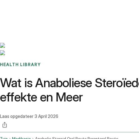
Benchmarks
Stories
FAQ
Sign up / Log in
HEALTH LIBRARY
Wat is Anaboliese Steroïed
effekte en Meer
Laas opgedateer
3 April 2026
Tuis
Medikasie
Anabolic Steroid Oral Route Parenteral Route