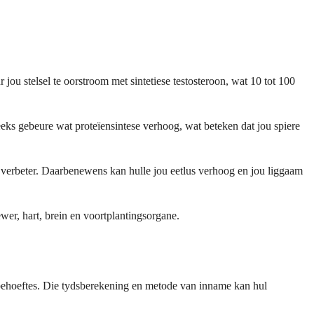
u stelsel te oorstroom met sintetiese testosteroon, wat 10 tot 100
reeks gebeure wat proteïensintese verhoog, wat beteken dat jou spiere
e verbeter. Daarbenewens kan hulle jou eetlus verhoog en jou liggaam
ewer, hart, brein en voortplantingsorgane.
le behoeftes. Die tydsberekening en metode van inname kan hul