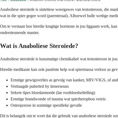
Anaboliese steroïede is sintetiese weergawes van testosteroon, die man
wat in die spier gegee word (parenteraal). Alhoewel hulle wettige medi
Om te verstaan hoe hierdie kragtige hormone in jou liggaam werk, kan j
ondersteunende manier.
Wat is Anaboliese Steroïede?
Anaboliese steroïede is kunsmatige chemikalieë wat testosteroon in jo
Hierdie medikasie kan ook pasiënte help wat spiermassa verloor as gevo
Ernstige gewigsverlies as gevolg van kanker, MIV/VIGS, of ande
Vertraagde puberteit by tienerseuns
Sekere tipes bloedarmoede (lae rooibloedseltelling)
Ernstige brandwonde of trauma wat spierheropbou vereis
Osteoporose in sommige spesifieke gevalle
Dit is belangrik om te weet dat die gebruik van anaboliese steroïede so