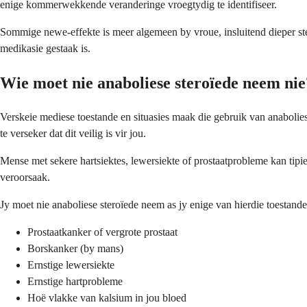
enige kommerwekkende veranderinge vroegtydig te identifiseer.
Sommige newe-effekte is meer algemeen by vroue, insluitend dieper ste
medikasie gestaak is.
Wie moet nie anaboliese steroïede neem nie
Verskeie mediese toestande en situasies maak die gebruik van anabolie
te verseker dat dit veilig is vir jou.
Mense met sekere hartsiektes, lewersiekte of prostaatprobleme kan tipi
veroorsaak.
Jy moet nie anaboliese steroïede neem as jy enige van hierdie toestande
Prostaatkanker of vergrote prostaat
Borskanker (by mans)
Ernstige lewersiekte
Ernstige hartprobleme
Hoë vlakke van kalsium in jou bloed