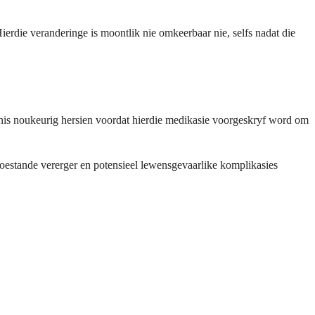
erdie veranderinge is moontlik nie omkeerbaar nie, selfs nadat die
denis noukeurig hersien voordat hierdie medikasie voorgeskryf word om
 toestande vererger en potensieel lewensgevaarlike komplikasies