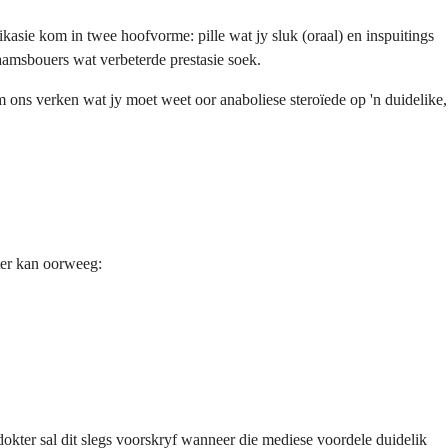
kasie kom in twee hoofvorme: pille wat jy sluk (oraal) en inspuitings
aamsbouers wat verbeterde prestasie soek.
m ons verken wat jy moet weet oor anaboliese steroïede op 'n duidelike,
ter kan oorweeg:
 dokter sal dit slegs voorskryf wanneer die mediese voordele duidelik