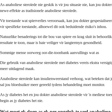
As anaboliese steroïede nie geskik is vir jou situasie nie, kan jou dok
newe-effekte as tradisionele anaboliese steroïede.
Vir toestande wat spierverlies veroorsaak, kan jou dokter gespesialis
vir spesifieke toestande, alhoewel dit ook beduidende risiko's inhou.
Natuurlike benaderings tot die bou van spiere en krag sluit in behoor
resultate te toon, maar is baie veiliger vir langtermyn gesondheid.
Sommige mense oorweeg oor-die-toonbank aanvullings wat as
Die gebruik van anaboliese steroïede met diabetes vereis ekstra versi
meer uitdagend maak.
Anaboliese steroïede kan insulienweerstand verhoog, wat beteken dat jo
sal jou bloedsuiker meer gereeld tydens behandeling moet monitor.
As jy diabetes het en jou dokter anaboliese steroïede vir 'n mediese t
begin as jy diabetes het nie.
Wat moet ek doen as ek per ongeluk te veel anaboliese