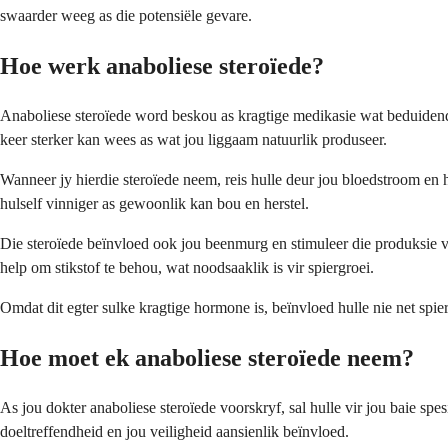
swaarder weeg as die potensiële gevare.
Hoe werk anaboliese steroïede?
Anaboliese steroïede word beskou as kragtige medikasie wat beduidende
keer sterker kan wees as wat jou liggaam natuurlik produseer.
Wanneer jy hierdie steroïede neem, reis hulle deur jou bloedstroom en h
hulself vinniger as gewoonlik kan bou en herstel.
Die steroïede beïnvloed ook jou beenmurg en stimuleer die produksie v
help om stikstof te behou, wat noodsaaklik is vir spiergroei.
Omdat dit egter sulke kragtige hormone is, beïnvloed hulle nie net spier
Hoe moet ek anaboliese steroïede neem?
As jou dokter anaboliese steroïede voorskryf, sal hulle vir jou baie s
doeltreffendheid en jou veiligheid aansienlik beïnvloed.