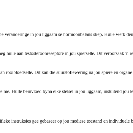
 veranderinge in jou liggaam se hormoonbalans skep. Hulle werk deur jo
eg hulle aan testosteroonreseptore in jou spierselle. Dit veroorsaak 'n 
an rooibloedselle. Dit kan die suurstoflewering na jou spiere en organ
e nie. Hulle beïnvloed byna elke stelsel in jou liggaam, insluitend jou l
pesifieke instruksies gee gebaseer op jou mediese toestand en individue