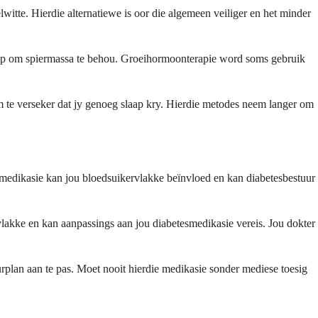
lwitte. Hierdie alternatiewe is oor die algemeen veiliger en het minder
n help om spiermassa te behou. Groeihormoonterapie word soms gebruik
m te verseker dat jy genoeg slaap kry. Hierdie metodes neem langer om
 medikasie kan jou bloedsuikervlakke beïnvloed en kan diabetesbestuur
vlakke en kan aanpassings aan jou diabetesmedikasie vereis. Jou dokter
urplan aan te pas. Moet nooit hierdie medikasie sonder mediese toesig