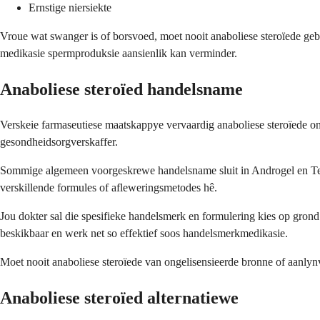
Ernstige niersiekte
Vroue wat swanger is of borsvoed, moet nooit anaboliese steroïede ge
medikasie spermproduksie aansienlik kan verminder.
Anaboliese steroïed handelsname
Verskeie farmaseutiese maatskappye vervaardig anaboliese steroïede ond
gesondheidsorgverskaffer.
Sommige algemeen voorgeskrewe handelsname sluit in Androgel en Testi
verskillende formules of afleweringsmetodes hê.
Jou dokter sal die spesifieke handelsmerk en formulering kies op gron
beskikbaar en werk net so effektief soos handelsmerkmedikasie.
Moet nooit anaboliese steroïede van ongelisensieerde bronne of aanlyn
Anaboliese steroïed alternatiewe