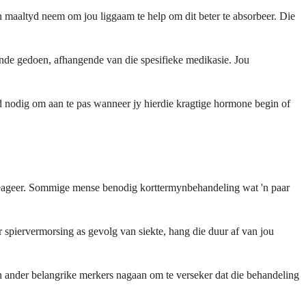
'n maaltyd neem om jou liggaam te help om dit beter te absorbeer. Die
aande gedoen, afhangende van die spesifieke medikasie. Jou
yd nodig om aan te pas wanneer jy hierdie kragtige hormone begin of
 reageer. Sommige mense benodig korttermynbehandeling wat 'n paar
r spiervermorsing as gevolg van siekte, hang die duur af van jou
en ander belangrike merkers nagaan om te verseker dat die behandeling