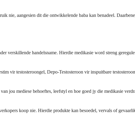
bruik nie, aangesien dit die ontwikkelende baba kan benadeel. Daarbe
er verskillende handelsname. Hierdie medikasie word streng gereguleer 
m vir testosteroongel, Depo-Testosteroon vir inspuitbare testosteroon
d van jou mediese behoeftes, leefstyl en hoe goed jy die medikasie ver
verkopers koop nie. Hierdie produkte kan besoedel, vervals of gevaarl