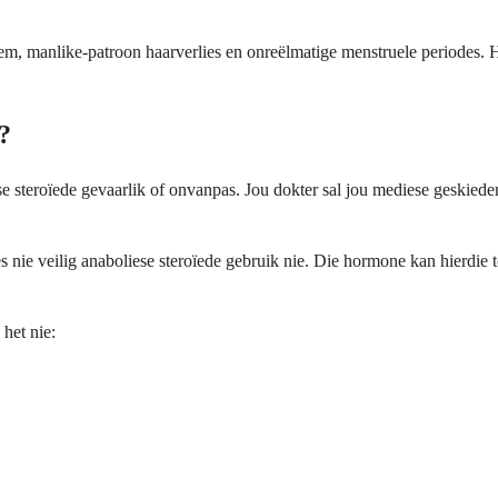
m, manlike-patroon haarverlies en onreëlmatige menstruele periodes. Hi
?
se steroïede gevaarlik of onvanpas. Jou dokter sal jou mediese geskie
es nie veilig anaboliese steroïede gebruik nie. Die hormone kan hierdie
 het nie: