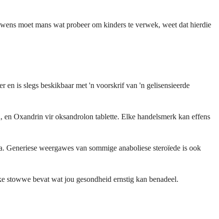
newens moet mans wat probeer om kinders te verwek, weet dat hierdie
en is slegs beskikbaar met 'n voorskrif van 'n gelisensieerde
, en Oxandrin vir oksandrolon tablette. Elke handelsmerk kan effens
dra. Generiese weergawes van sommige anaboliese steroïede is ook
ike stowwe bevat wat jou gesondheid ernstig kan benadeel.