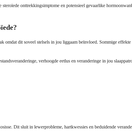
iese steroïede onttrekkingsimptome en potensieel gevaarlike hormoonwan
oïede?
k omdat dit soveel stelsels in jou liggaam beïnvloed. Sommige effekte 
estandsveranderinge, verhoogde eetlus en veranderinge in jou slaappa
osisse. Dit sluit in lewerprobleme, hartkwessies en beduidende verande