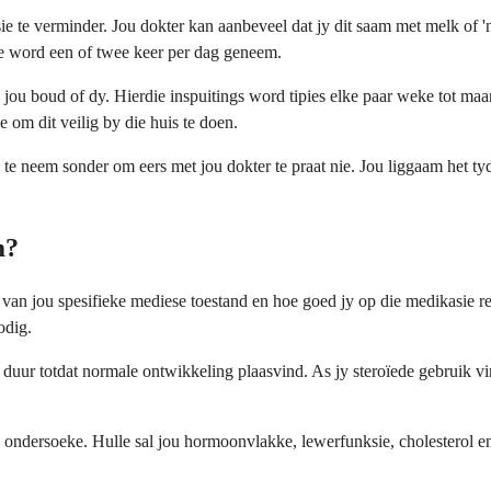
asie te verminder. Jou dokter kan aanbeveel dat jy dit saam met melk of 
ie word een of twee keer per dag geneem.
s jou boud of dy. Hierdie inspuitings word tipies elke paar weke tot m
e om dit veilig by die huis te doen.
 te neem sonder om eers met jou dokter te praat nie. Jou liggaam het t
m?
e van jou spesifieke mediese toestand en hoe goed jy op die medikasie
odig.
 duur totdat normale ontwikkeling plaasvind. As jy steroïede gebruik vi
se ondersoeke. Hulle sal jou hormoonvlakke, lewerfunksie, cholesterol 