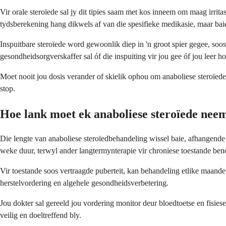
Vir orale steroïede sal jy dit tipies saam met kos inneem om maag irrit
tydsberekening hang dikwels af van die spesifieke medikasie, maar ba
Inspuitbare steroïede word gewoonlik diep in 'n groot spier gegee, soo
gesondheidsorgverskaffer sal óf die inspuiting vir jou gee óf jou leer ho
Moet nooit jou dosis verander of skielik ophou om anaboliese steroïede
stop.
Hoe lank moet ek anaboliese steroïede nee
Die lengte van anaboliese steroïedbehandeling wissel baie, afhangend
weke duur, terwyl ander langtermynterapie vir chroniese toestande ben
Vir toestande soos vertraagde puberteit, kan behandeling etlike maande
herstelvordering en algehele gesondheidsverbetering.
Jou dokter sal gereeld jou vordering monitor deur bloedtoetse en fisie
veilig en doeltreffend bly.