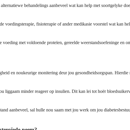
ter alternatiewe behandelings aanbeveel wat kan help met soortgelyke doe
eerde voedingsterapie, fisioterapie of ander medikasie voorstel wat ka
like voeding met voldoende proteïen, gereelde weerstandsoefeninge en o
gtigheid en noukeurige monitering deur jou gesondheidsorgspan. Hierdie
u liggaam minder reageer op insulien. Dit kan lei tot hoër bloedsuiker
oestand aanbeveel, sal hulle nou saam met jou werk om jou diabetesbestu
 steroïede neem?