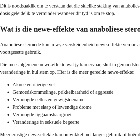
Dit is noodsaaklik om te verstaan dat die skielike staking van anabol
dosis geleidelik te verminder wanneer dit tyd is om te stop.
Wat is die newe-effekte van anaboliese ster
Anaboliese steroïede kan 'n wye verskeidenheid newe-effekte veroorsaa
voortgesette gebruik.
Die mees algemene newe-effekte wat jy kan ervaar, sluit in gemoedsto
veranderinge in hul stem op. Hier is die meer gereelde newe-effekte:
Aknee en olierige vel
Gemoedskommelinge, prikkelbaarheid of aggressie
Verhoogde eetlus en gewigstoename
Probleme met slaap of lewendige drome
Verhoogde liggaamshaargroei
Veranderinge in seksuele begeerte
Meer ernstige newe-effekte kan ontwikkel met langer gebruik of hoër d