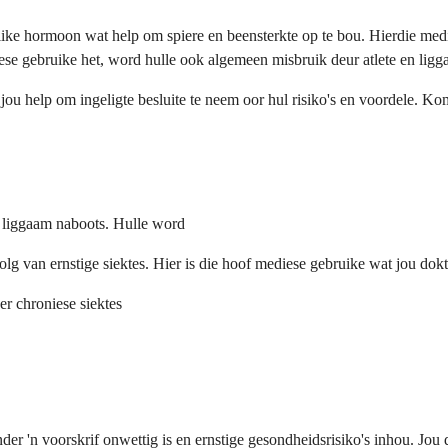
like hormoon wat help om spiere en beensterkte op te bou. Hierdie medi
ese gebruike het, word hulle ook algemeen misbruik deur atlete en ligg
ou help om ingeligte besluite te neem oor hul risiko's en voordele. Ko
u liggaam naboots. Hulle word
lg van ernstige siektes. Hier is die hoof mediese gebruike wat jou dok
r chroniese siektes
nder 'n voorskrif onwettig is en ernstige gesondheidsrisiko's inhou. Jou