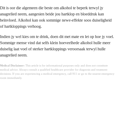
Dit is oor die algemeen die beste om alkohol te beperk terwyl jy
anagrelied neem, aangesien beide jou hartklop en bloeddruk kan
beïnvloed. Alkohol kan ook sommige newe-effekte soos duiseligheid
of hartkloppings verhoog.
Indien jy wel kies om te drink, doen dit met mate en let op hoe jy voel.
Sommige mense vind dat selfs klein hoeveelhede alkohol hulle meer
duiselig laat voel of sterker hartkloppings veroorsaak terwyl hulle
anagrelied neem.
Medical Disclaimer:
This article is for informational purposes only and does not constitute
medical advice. Always consult a qualified healthcare provider for diagnosis and treatment
decisions. If you are experiencing a medical emergency, call 911 or go to the nearest emergency
room immediately.