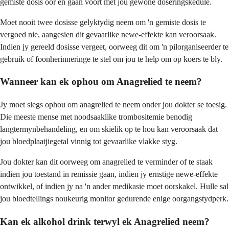
gemiste dosis oor en gaan voort met jou gewone doseringskedule.
Moet nooit twee dosisse gelyktydig neem om 'n gemiste dosis te
vergoed nie, aangesien dit gevaarlike newe-effekte kan veroorsaak.
Indien jy gereeld dosisse vergeet, oorweeg dit om 'n pilorganiseerder te
gebruik of foonherinneringe te stel om jou te help om op koers te bly.
Wanneer kan ek ophou om Anagrelied te neem?
Jy moet slegs ophou om anagrelied te neem onder jou dokter se toesig.
Die meeste mense met noodsaaklike trombositemie benodig
langtermynbehandeling, en om skielik op te hou kan veroorsaak dat
jou bloedplaatjiegetal vinnig tot gevaarlike vlakke styg.
Jou dokter kan dit oorweeg om anagrelied te verminder of te staak
indien jou toestand in remissie gaan, indien jy ernstige newe-effekte
ontwikkel, of indien jy na 'n ander medikasie moet oorskakel. Hulle sal
jou bloedtellings noukeurig monitor gedurende enige oorgangstydperk.
Kan ek alkohol drink terwyl ek Anagrelied neem?