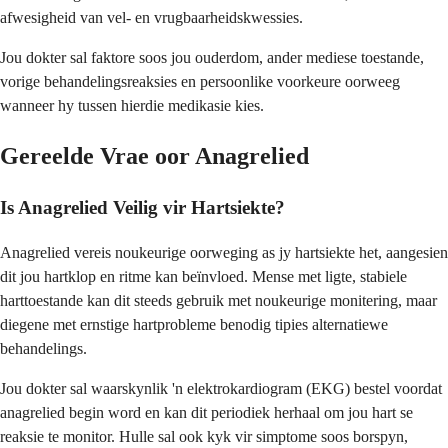
afwesigheid van vel- en vrugbaarheidskwessies.
Jou dokter sal faktore soos jou ouderdom, ander mediese toestande,
vorige behandelingsreaksies en persoonlike voorkeure oorweeg
wanneer hy tussen hierdie medikasie kies.
Gereelde Vrae oor Anagrelied
Is Anagrelied Veilig vir Hartsiekte?
Anagrelied vereis noukeurige oorweging as jy hartsiekte het, aangesien
dit jou hartklop en ritme kan beïnvloed. Mense met ligte, stabiele
harttoestande kan dit steeds gebruik met noukeurige monitering, maar
diegene met ernstige hartprobleme benodig tipies alternatiewe
behandelings.
Jou dokter sal waarskynlik 'n elektrokardiogram (EKG) bestel voordat
anagrelied begin word en kan dit periodiek herhaal om jou hart se
reaksie te monitor. Hulle sal ook kyk vir simptome soos borspyn,