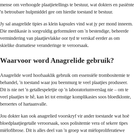
mense om verhoogde plaatjietellings te bestuur, wat dokters en pasiënte
'n betroubare hulpmiddel gee om hierdie toestand te bestuur.
Jy sal anagrelide tipies as klein kapsules vind wat jy per mond inneem.
Die medikasie is sorgvuldig geformuleer om 'n bestendige, beheerde
vermindering van plaatjievlakke oor tyd te verskaf eerder as om
skielike dramatiese veranderinge te veroorsaak.
Waarvoor word Anagrelide gebruik?
Anagrelide word hoofsaaklik gebruik om essensiële trombositemie te
behandel, 'n toestand waar jou beenmurg te veel plaatjies produseer.
Dit is nie net 'n getallespeletjie op 'n laboratoriumverslag nie – om te
veel plaatjies te hê, kan lei tot ernstige komplikasies soos bloedklonte,
beroertes of hartaanvalle.
Jou dokter kan ook anagrelied voorskryf vir ander toestande wat hoë
bloedplaatjiegetalle veroorsaak, soos polisitemie vera of sekere tipes
miëlofibrose. Dit is alles deel van 'n groep wat miëloproliferatiewe