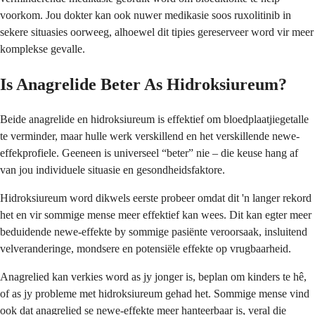
voorkom. Jou dokter kan ook nuwer medikasie soos ruxolitinib in
sekere situasies oorweeg, alhoewel dit tipies gereserveer word vir meer
komplekse gevalle.
Is Anagrelide Beter As Hidroksiureum?
Beide anagrelide en hidroksiureum is effektief om bloedplaatjiegetalle
te verminder, maar hulle werk verskillend en het verskillende newe-
effekprofiele. Geeneen is universeel “beter” nie – die keuse hang af
van jou individuele situasie en gesondheidsfaktore.
Hidroksiureum word dikwels eerste probeer omdat dit 'n langer rekord
het en vir sommige mense meer effektief kan wees. Dit kan egter meer
beduidende newe-effekte by sommige pasiënte veroorsaak, insluitend
velveranderinge, mondsere en potensiële effekte op vrugbaarheid.
Anagrelied kan verkies word as jy jonger is, beplan om kinders te hê,
of as jy probleme met hidroksiureum gehad het. Sommige mense vind
ook dat anagrelied se newe-effekte meer hanteerbaar is, veral die