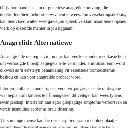
Of jy nou handelsnaam of generiese anagrelide ontvang, die
doeltreffendheid behoort ekwivalent te wees. Jou versekeringsdekking
kan beïnvloed watter weergawe jou apteek verskaf, maar beide opsies
werk op dieselfde manier in jou liggaam.
Anagrelide Alternatiewe
As anagrelide nie reg is vir jou nie, kan verskeie ander medikasie help
om verhoogde bloedplaatjiegetalle te verminder. Hidroksiureum word
dikwels as 'n eerstelyn behandeling vir essensiële trombositemie
beskou en kan voor anagrelide probeer word.
Interferon alfa is 'n ander opsie, veral vir jonger pasiënte of diegene
wat beplan om kinders te hê, aangesien dit veiliger kan wees tydens
swangerskap. Interferon kan egter griepagtige simptome veroorsaak en
vereis inspuiting eerder as orale dosering.
Vir sommige mense kan lae-dosis aspirien saam met bloedplaatjie-
verminderende medikasie gebruik word om bloedklonte te help