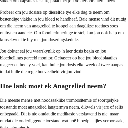
sukkel om kapsules te sluk, praat met jou dokter oor alternatiewe.
Probeer om jou dosisse op dieselfde tye elke dag te neem om
bestendige vlakke in jou bloed te handhaaf. Baie mense vind dit nuttig
om die neem van anagrelied te koppel aan daaglikse roetines soos
ontbyt en aandete. Om foonherinneringe te stel, kan jou ook help om
konsekwent te bly met jou doseringskedule.
Jou dokter sal jou waarskynlik op 'n laer dosis begin en jou
bloedtellings gereeld monitor. Gebaseer op hoe jou bloedplaatjies
reageer en hoe jy voel, kan hulle jou dosis elke week of twee aanpas
totdat hulle die regte hoeveelheid vir jou vind.
Hoe lank moet ek Anagrelied neem?
Die meeste mense met noodsaaklike trombositemie of soortgelyke
toestande moet anagrelied langtermyn neem, dikwels vir jare of selfs
onbepaald. Dit is nie omdat die medikasie verslawend is nie, maar
omdat die onderliggende toestand wat hoë bloedplaatjies veroorsaak,
tipies chronies is.