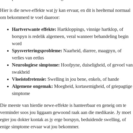
Hier is die newe-effekte wat jy kan ervaar, en dit is heeltemal normaal
om bekommerd te voel daaroor:
Hartverwante effekte:
Hartkloppings, vinnige hartklop, of
borspyn is redelik algemeen, veral wanneer behandeling begin
word
Spysverteringsprobleme:
Naarheid, diarree, maagpyn, of
verlies van eetlus
Neurologiese simptome:
Hoofpyne, duiseligheid, of gevoel van
swakheid
Vloeistofretensie:
Swelling in jou bene, enkels, of hande
Algemene ongemak:
Moegheid, kortasemigheid, of griepagtige
simptome
Die meeste van hierdie newe-effekte is hanteerbaar en geneig om te
verminder soos jou liggaam gewoond raak aan die medikasie. Jy moet
egter jou dokter kontak as jy erge borspyn, beduidende swelling, of
enige simptome ervaar wat jou bekommer.