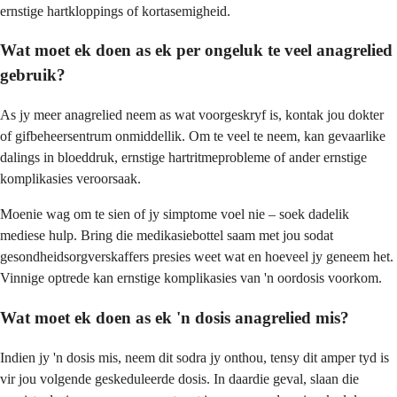
ernstige hartkloppings of kortasemigheid.
Wat moet ek doen as ek per ongeluk te veel anagrelied
gebruik?
As jy meer anagrelied neem as wat voorgeskryf is, kontak jou dokter
of gifbeheersentrum onmiddellik. Om te veel te neem, kan gevaarlike
dalings in bloeddruk, ernstige hartritmeprobleme of ander ernstige
komplikasies veroorsaak.
Moenie wag om te sien of jy simptome voel nie – soek dadelik
mediese hulp. Bring die medikasiebottel saam met jou sodat
gesondheidsorgverskaffers presies weet wat en hoeveel jy geneem het.
Vinnige optrede kan ernstige komplikasies van 'n oordosis voorkom.
Wat moet ek doen as ek 'n dosis anagrelied mis?
Indien jy 'n dosis mis, neem dit sodra jy onthou, tensy dit amper tyd is
vir jou volgende geskeduleerde dosis. In daardie geval, slaan die