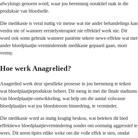
afwykings genoem word, waar jou beenmurg ooraktief raak in die
produksie van bloedselle.
Die medikasie is veral nuttig vir mense wat nie ander behandelings kan
verdra nie of wanneer eerstelynterapieë nie effektief werk nie. Dit
word ook soms gebruik wanneer pasiënte sekere newe-effekte wat met
ander bloedplaatjie-verminderende medikasie gepaard gaan, moet
vermy.
Hoe werk Anagrelied?
Anagrelied werk deur spesifieke prosesse in jou beenmurg te teiken
wat bloedplaatjieproduksie beheer. Dit meng in met die finale stadiums
van bloedplaatjie-ontwikkeling, wat help om die aantal volwasse
bloedplaatjies wat jou bloedstroom binnedring, te verminder.
Die medikasie word as matig kragtig beskou, wat beteken dit bied
effektiewe bloedplaatjievermindering sonder om oormatig aggressief te
wees. Dit neem tipies etlike weke om die volle effek te sien, omdat