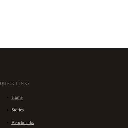
QUICK LINKS
Home
Stories
Benchmarks