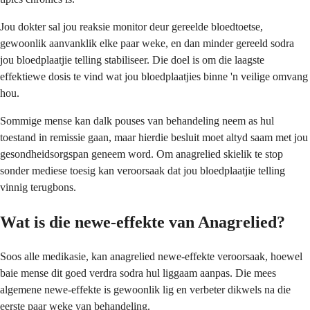
Jou dokter sal jou reaksie monitor deur gereelde bloedtoetse,
gewoonlik aanvanklik elke paar weke, en dan minder gereeld sodra
jou bloedplaatjie telling stabiliseer. Die doel is om die laagste
effektiewe dosis te vind wat jou bloedplaatjies binne 'n veilige omvang
hou.
Sommige mense kan dalk pouses van behandeling neem as hul
toestand in remissie gaan, maar hierdie besluit moet altyd saam met jou
gesondheidsorgspan geneem word. Om anagrelied skielik te stop
sonder mediese toesig kan veroorsaak dat jou bloedplaatjie telling
vinnig terugbons.
Wat is die newe-effekte van Anagrelied?
Soos alle medikasie, kan anagrelied newe-effekte veroorsaak, hoewel
baie mense dit goed verdra sodra hul liggaam aanpas. Die mees
algemene newe-effekte is gewoonlik lig en verbeter dikwels na die
eerste paar weke van behandeling.