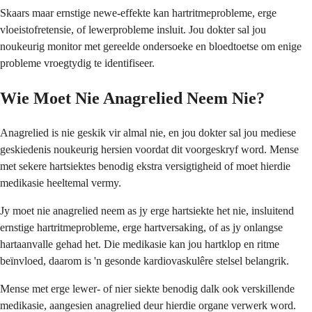
Skaars maar ernstige newe-effekte kan hartritmeprobleme, erge
vloeistofretensie, of lewerprobleme insluit. Jou dokter sal jou
noukeurig monitor met gereelde ondersoeke en bloedtoetse om enige
probleme vroegtydig te identifiseer.
Wie Moet Nie Anagrelied Neem Nie?
Anagrelied is nie geskik vir almal nie, en jou dokter sal jou mediese
geskiedenis noukeurig hersien voordat dit voorgeskryf word. Mense
met sekere hartsiektes benodig ekstra versigtigheid of moet hierdie
medikasie heeltemal vermy.
Jy moet nie anagrelied neem as jy erge hartsiekte het nie, insluitend
ernstige hartritmeprobleme, erge hartversaking, of as jy onlangse
hartaanvalle gehad het. Die medikasie kan jou hartklop en ritme
beïnvloed, daarom is 'n gesonde kardiovaskulêre stelsel belangrik.
Mense met erge lewer- of nier siekte benodig dalk ook verskillende
medikasie, aangesien anagrelied deur hierdie organe verwerk word.