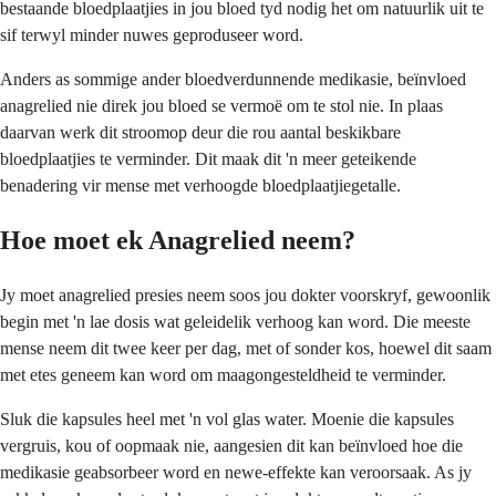
bestaande bloedplaatjies in jou bloed tyd nodig het om natuurlik uit te
sif terwyl minder nuwes geproduseer word.
Anders as sommige ander bloedverdunnende medikasie, beïnvloed
anagrelied nie direk jou bloed se vermoë om te stol nie. In plaas
daarvan werk dit stroomop deur die rou aantal beskikbare
bloedplaatjies te verminder. Dit maak dit 'n meer geteikende
benadering vir mense met verhoogde bloedplaatjiegetalle.
Hoe moet ek Anagrelied neem?
Jy moet anagrelied presies neem soos jou dokter voorskryf, gewoonlik
begin met 'n lae dosis wat geleidelik verhoog kan word. Die meeste
mense neem dit twee keer per dag, met of sonder kos, hoewel dit saam
met etes geneem kan word om maagongesteldheid te verminder.
Sluk die kapsules heel met 'n vol glas water. Moenie die kapsules
vergruis, kou of oopmaak nie, aangesien dit kan beïnvloed hoe die
medikasie geabsorbeer word en newe-effekte kan veroorsaak. As jy