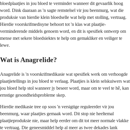
bloedplaatjies in jou bloed te verminder wanneer dit gevaarlik hoog
word. Dink daaraan as 'n sagte remstelsel vir jou beenmurg, wat die
produksie van hierdie klein bloedselle wat help met stolling, vertraag.
Hierdie voorskrifmedisyne behoort tot 'n klas wat plaatjie-
verminderende middels genoem word, en dit is spesifiek ontwerp om
mense met sekere bloedsiektes te help om gemakliker en veiliger te
lewe.
Wat is Anagrelide?
Anagrelide is 'n voorskrifmedikasie wat spesifiek werk om verhoogde
plaatjietellings in jou bloed te verlaag. Plaatjies is klein selskuiwers wat
jou bloed help stol wanneer jy beseer word, maar om te veel te hê, kan
ernstige gesondheidsprobleme skep.
Hierdie medikasie tree op soos 'n versigtige reguleerder vir jou
beenmurg, waar plaatjies gemaak word. Dit stop nie heeltemal
plaatjieproduksie nie, maar help eerder om dit tot meer normale vlakke
te vertraag. Die geneesmiddel help al meer as twee dekades lank