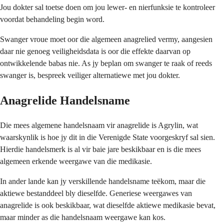
Jou dokter sal toetse doen om jou lewer- en nierfunksie te kontroleer
voordat behandeling begin word.
Swanger vroue moet oor die algemeen anagrelied vermy, aangesien
daar nie genoeg veiligheidsdata is oor die effekte daarvan op
ontwikkelende babas nie. As jy beplan om swanger te raak of reeds
swanger is, bespreek veiliger alternatiewe met jou dokter.
Anagrelide Handelsname
Die mees algemene handelsnaam vir anagrelide is Agrylin, wat
waarskynlik is hoe jy dit in die Verenigde State voorgeskryf sal sien.
Hierdie handelsmerk is al vir baie jare beskikbaar en is die mees
algemeen erkende weergawe van die medikasie.
In ander lande kan jy verskillende handelsname teëkom, maar die
aktiewe bestanddeel bly dieselfde. Generiese weergawes van
anagrelide is ook beskikbaar, wat dieselfde aktiewe medikasie bevat,
maar minder as die handelsnaam weergawe kan kos.