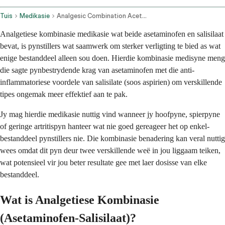
Tuis
Medikasie
Analgesic Combination Acetaminophen Salicylate Oral Route
Analgetiese kombinasie medikasie wat beide asetaminofen en salisilaat
bevat, is pynstillers wat saamwerk om sterker verligting te bied as wat
enige bestanddeel alleen sou doen. Hierdie kombinasie medisyne meng
die sagte pynbestrydende krag van asetaminofen met die anti-
inflammatoriese voordele van salisilate (soos aspirien) om verskillende
tipes ongemak meer effektief aan te pak.
Jy mag hierdie medikasie nuttig vind wanneer jy hoofpyne, spierpyne
of geringe artritispyn hanteer wat nie goed gereageer het op enkel-
bestanddeel pynstillers nie. Die kombinasie benadering kan veral nuttig
wees omdat dit pyn deur twee verskillende weë in jou liggaam teiken,
wat potensieel vir jou beter resultate gee met laer dosisse van elke
bestanddeel.
Wat is Analgetiese Kombinasie
(Asetaminofen-Salisilaat)?