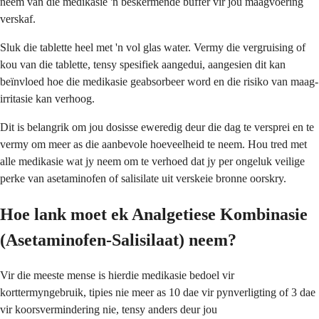
neem van die medikasie 'n beskermende buffer vir jou maagvoering
verskaf.
Sluk die tablette heel met 'n vol glas water. Vermy die vergruising of
kou van die tablette, tensy spesifiek aangedui, aangesien dit kan
beïnvloed hoe die medikasie geabsorbeer word en die risiko van maag-
irritasie kan verhoog.
Dit is belangrik om jou dosisse eweredig deur die dag te versprei en te
vermy om meer as die aanbevole hoeveelheid te neem. Hou tred met
alle medikasie wat jy neem om te verhoed dat jy per ongeluk veilige
perke van asetaminofen of salisilate uit verskeie bronne oorskry.
Hoe lank moet ek Analgetiese Kombinasie
(Asetaminofen-Salisilaat) neem?
Vir die meeste mense is hierdie medikasie bedoel vir
korttermyngebruik, tipies nie meer as 10 dae vir pynverligting of 3 dae
vir koorsvermindering nie, tensy anders deur jou