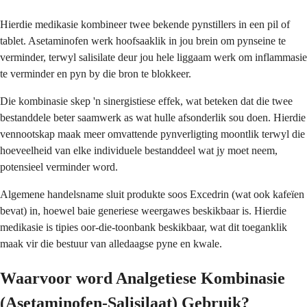
Hierdie medikasie kombineer twee bekende pynstillers in een pil of
tablet. Asetaminofen werk hoofsaaklik in jou brein om pynseine te
verminder, terwyl salisilate deur jou hele liggaam werk om inflammasie
te verminder en pyn by die bron te blokkeer.
Die kombinasie skep 'n sinergistiese effek, wat beteken dat die twee
bestanddele beter saamwerk as wat hulle afsonderlik sou doen. Hierdie
vennootskap maak meer omvattende pynverligting moontlik terwyl die
hoeveelheid van elke individuele bestanddeel wat jy moet neem,
potensieel verminder word.
Algemene handelsname sluit produkte soos Excedrin (wat ook kafeïen
bevat) in, hoewel baie generiese weergawes beskikbaar is. Hierdie
medikasie is tipies oor-die-toonbank beskikbaar, wat dit toeganklik
maak vir die bestuur van alledaagse pyne en kwale.
Waarvoor word Analgetiese Kombinasie
(Asetaminofen-Salisilaat) Gebruik?