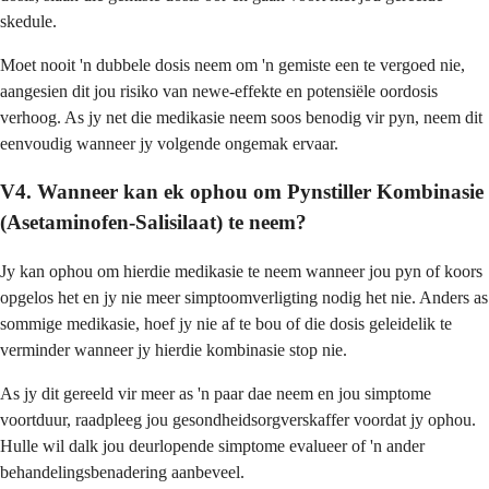
skedule.
Moet nooit 'n dubbele dosis neem om 'n gemiste een te vergoed nie,
aangesien dit jou risiko van newe-effekte en potensiële oordosis
verhoog. As jy net die medikasie neem soos benodig vir pyn, neem dit
eenvoudig wanneer jy volgende ongemak ervaar.
V4. Wanneer kan ek ophou om Pynstiller Kombinasie
(Asetaminofen-Salisilaat) te neem?
Jy kan ophou om hierdie medikasie te neem wanneer jou pyn of koors
opgelos het en jy nie meer simptoomverligting nodig het nie. Anders as
sommige medikasie, hoef jy nie af te bou of die dosis geleidelik te
verminder wanneer jy hierdie kombinasie stop nie.
As jy dit gereeld vir meer as 'n paar dae neem en jou simptome
voortduur, raadpleeg jou gesondheidsorgverskaffer voordat jy ophou.
Hulle wil dalk jou deurlopende simptome evalueer of 'n ander
behandelingsbenadering aanbeveel.