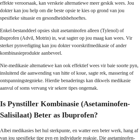
effekte veroorsaak, kan verskeie alternatiewe meer geskik wees. Jou
dokter kan jou help om die beste opsie te kies op grond van jou
spesifieke situasie en gesondheidsbehoeftes.
Enkel-bestanddeel opsies sluit asetaminofen alleen (Tylenol) of
ibuprofen (Advil, Motrin) in, wat sagter op jou maag kan wees. Vir
sterker pynverligting kan jou dokter voorskrifmedikasie of ander
kombinasieprodukte aanbeveel.
Nie-medikasie alternatiewe kan ook effektief wees vir baie soorte pyn,
insluitend die aanwending van hitte of koue, sagte rek, massering of
ontspanningstegnieke. Hierdie benaderings kan dikwels medikasie
aanvul of soms vervang vir sekere tipes ongemak.
Is Pynstiller Kombinasie (Asetaminofen-
Salisilaat) Beter as Ibuprofen?
Albei medikasies het hul sterkpunte, en watter een beter werk, hang af
van jou spesifieke tipe pyn en individuele reaksie. Die asetaminofen-