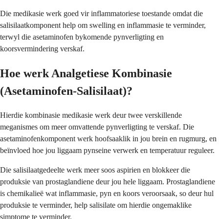
Die medikasie werk goed vir inflammatoriese toestande omdat die
salisilaatkomponent help om swelling en inflammasie te verminder,
terwyl die asetaminofen bykomende pynverligting en
koorsvermindering verskaf.
Hoe werk Analgetiese Kombinasie
(Asetaminofen-Salisilaat)?
Hierdie kombinasie medikasie werk deur twee verskillende
meganismes om meer omvattende pynverligting te verskaf. Die
asetaminofenkomponent werk hoofsaaklik in jou brein en rugmurg, en
beïnvloed hoe jou liggaam pynseine verwerk en temperatuur reguleer.
Die salisilaatgedeelte werk meer soos aspirien en blokkeer die
produksie van prostaglandiene deur jou hele liggaam. Prostaglandiene
is chemikalieë wat inflammasie, pyn en koors veroorsaak, so deur hul
produksie te verminder, help salisilate om hierdie ongemaklike
simptome te verminder.