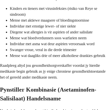
Kinders en tieners met virusinfeksies (risiko van Reye se
sindroom)
Mense met aktiewe maagsere of bloedingstoornisse
Individue met ernstige lewer- of nier siekte
Diegene wat allergies is vir aspirien of ander salisilate
Mense wat bloedverdunners soos warfarien neem
Individue met asma wat deur aspirien veroorsaak word
Swanger vroue, veral in die derde trimester
Mense wat daagliks drie of meer alkoholiese drankies gebruik
Raadpleeg altyd jou gesondheidsorgverskaffer voordat jy hierdie
medikasie begin gebruik as jy enige chroniese gesondheidstoestande
het of gereeld ander medikasie neem.
Pynstiller Kombinasie (Asetaminofen-
Salisilaat) Handelsname