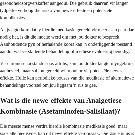
gesondheidsorgverskaffer aangedui. Die gebruik daarvan vir langer
tydperke verhoog die risiko van newe-effekte en potensiële
komplikasies.
As jy agterkom dat jy hierdie medikasie gereeld vir meer as 'n paar dae
nodig het, is dit die moeite werd om met jou dokter te bespreek.
Aanhoudende pyn of herhalende koors kan 'n onderliggende toestand
aandui wat verskillende behandeling of mediese evaluering benodig.
Vir chroniese toestande soos artritis, kan jou dokter langtermyngebruik
aanbeveel, maar sal jou gereeld wil monitor vir potensiële newe-
effekte. Hulle kan periodieke pouses van die medikasie of alternatiewe
behandelings voorstel om jou liggaam 'n rus te gee.
Wat is die newe-effekte van Analgetiese
Kombinasie (Asetaminofen-Salisilaat)?
Die meeste mense verdra hierdie kombinasie medikasie goed, maar
soos alle medisyne, kan dit newe-effekte veroorsaak. Die goeie nuus is