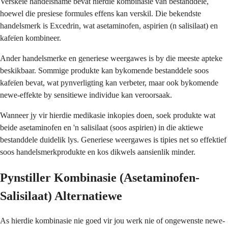
Verskeie handelsname bevat hierdie kombinasie van bestanddele,
hoewel die presiese formules effens kan verskil. Die bekendste
handelsmerk is Excedrin, wat asetaminofen, aspirien (n salisilaat) en
kafeïen kombineer.
Ander handelsmerke en generiese weergawes is by die meeste apteke
beskikbaar. Sommige produkte kan bykomende bestanddele soos
kafeïen bevat, wat pynverligting kan verbeter, maar ook bykomende
newe-effekte by sensitiewe individue kan veroorsaak.
Wanneer jy vir hierdie medikasie inkopies doen, soek produkte wat
beide asetaminofen en 'n salisilaat (soos aspirien) in die aktiewe
bestanddele duidelik lys. Generiese weergawes is tipies net so effektief
soos handelsmerkprodukte en kos dikwels aansienlik minder.
Pynstiller Kombinasie (Asetaminofen-
Salisilaat) Alternatiewe
As hierdie kombinasie nie goed vir jou werk nie of ongewenste newe-