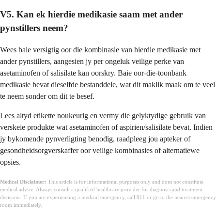
V5. Kan ek hierdie medikasie saam met ander
pynstillers neem?
Wees baie versigtig oor die kombinasie van hierdie medikasie met
ander pynstillers, aangesien jy per ongeluk veilige perke van
asetaminofen of salisilate kan oorskry. Baie oor-die-toonbank
medikasie bevat dieselfde bestanddele, wat dit maklik maak om te veel
te neem sonder om dit te besef.
Lees altyd etikette noukeurig en vermy die gelyktydige gebruik van
verskeie produkte wat asetaminofen of aspirien/salisilate bevat. Indien
jy bykomende pynverligting benodig, raadpleeg jou apteker of
gesondheidsorgverskaffer oor veilige kombinasies of alternatiewe
opsies.
Medical Disclaimer:
This article is for informational purposes only and does not constitute
medical advice. Always consult a qualified healthcare provider for diagnosis and treatment
decisions. If you are experiencing a medical emergency, call 911 or go to the nearest emergency
room immediately.