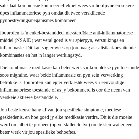
salisilaat kombinasie kan meer effektief wees vir hoofpyne en sekere
tipes inflammatoriese pyn omdat dit twee verskillende
pynbestrydingsmeganismes kombineer.
Ibuprofen is 'n enkel-bestanddeel nie-steroïdale anti-inflammatoriese
middel (NSAID) wat veral goed is vir spierpyn, verstuikings en
inflammasie. Dit kan sagter wees op jou maag as salisilaat-bevattende
kombinasies en het 'n langer werkingstyd.
Die kombinasie medikasie kan beter werk vir komplekse pyn toestande
soos migraine, waar beide inflammasie en pyn sein verwerking
betrokke is. Ibuprofen kan egter verkieslik wees vir eenvoudige
inflammatoriese toestande of as jy bekommerd is oor die neem van
verskeie aktiewe bestanddele.
Jou beste keuse hang af van jou spesifieke simptome, mediese
geskiedenis, en hoe goed jy elke medikasie verdra. Dit is die moeite
werd om albei te probeer (op verskillende tye) om te sien watter een
beter werk vir jou spesifieke behoeftes.