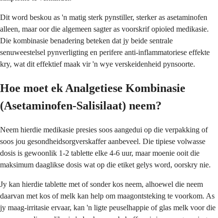
Dit word beskou as 'n matig sterk pynstiller, sterker as asetaminofen
alleen, maar oor die algemeen sagter as voorskrif opioïed medikasie.
Die kombinasie benadering beteken dat jy beide sentrale
senuweestelsel pynverligting en perifere anti-inflammatoriese effekte
kry, wat dit effektief maak vir 'n wye verskeidenheid pynsoorte.
Hoe moet ek Analgetiese Kombinasie
(Asetaminofen-Salisilaat) neem?
Neem hierdie medikasie presies soos aangedui op die verpakking of
soos jou gesondheidsorgverskaffer aanbeveel. Die tipiese volwasse
dosis is gewoonlik 1-2 tablette elke 4-6 uur, maar moenie ooit die
maksimum daaglikse dosis wat op die etiket gelys word, oorskry nie.
Jy kan hierdie tablette met of sonder kos neem, alhoewel die neem
daarvan met kos of melk kan help om maagontsteking te voorkom. As
jy maag-irritasie ervaar, kan 'n ligte peuselhappie of glas melk voor die