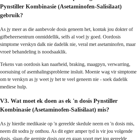
Pynstiller Kombinasie (Asetaminofen-Salisilaat)
gebruik?
As jy meer as die aanbevole dosis geneem het, kontak jou dokter of
gifbeheersentrum onmiddellik, selfs al voel jy goed. Oordosis
simptome verskyn dalk nie dadelik nie, veral met asetaminofen, maar
vroeë behandeling is noodsaaklik.
Tekens van oordosis kan naarheid, braking, maagpyn, verwarring,
oorsuising of asemhalingsprobleme insluit. Moenie wag vir simptome
om te verskyn as jy weet jy het te veel geneem nie - soek dadelik
mediese hulp.
V3. Wat moet ek doen as ek 'n dosis Pynstiller
Kombinasie (Asetaminofen-Salisilaat) mis?
As jy hierdie medikasie op 'n gereelde skedule neem en 'n dosis mis,
neem dit sodra jy onthou. As dit egter amper tyd is vir jou volgende
dosis, slaan die gemiste dosis oor en gaan voort met jou gereelde