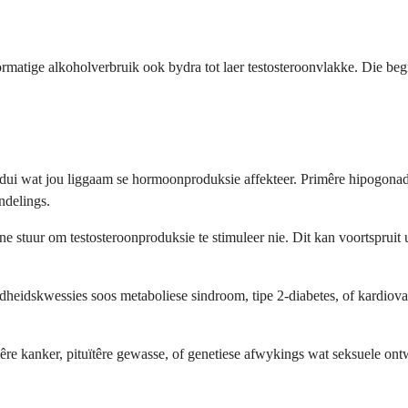
rmatige alkoholverbruik ook bydra tot laer testosteroonvlakke. Die be
dui wat jou liggaam se hormoonproduksie affekteer. Primêre hipogonad
ndelings.
 stuur om testosteroonproduksie te stimuleer nie. Dit kan voortspruit 
dheidskwessies soos metaboliese sindroom, tipe 2-diabetes, of kardiova
ulêre kanker, pituïtêre gewasse, of genetiese afwykings wat seksuele o