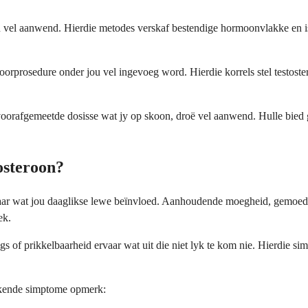
 jou vel aanwend. Hierdie metodes verskaf bestendige hormoonvlakke en 
oorprosedure onder jou vel ingevoeg word. Hierdie korrels stel testos
voorafgemeetde dosisse wat jy op skoon, droë vel aanwend. Hulle bied 
osteroon?
ervaar wat jou daaglikse lewe beïnvloed. Aanhoudende moegheid, gemoed
ek.
of prikkelbaarheid ervaar wat uit die niet lyk te kom nie. Hierdie si
kkende simptome opmerk: