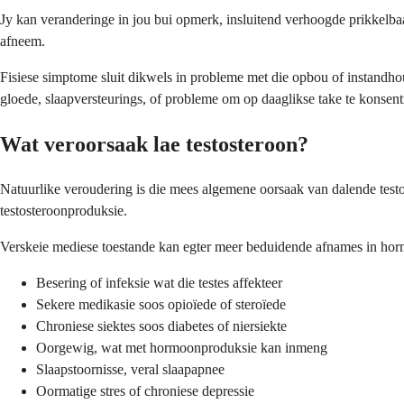
Jy kan veranderinge in jou bui opmerk, insluitend verhoogde prikkelbaarh
afneem.
Fisiese simptome sluit dikwels in probleme met die opbou of instand
gloede, slaapversteurings, of probleme om op daaglikse take te konsent
Wat veroorsaak lae testosteroon?
Natuurlike veroudering is die mees algemene oorsaak van dalende testo
testosteroonproduksie.
Verskeie mediese toestande kan egter meer beduidende afnames in hormo
Besering of infeksie wat die testes affekteer
Sekere medikasie soos opioïede of steroïede
Chroniese siektes soos diabetes of niersiekte
Oorgewig, wat met hormoonproduksie kan inmeng
Slaapstoornisse, veral slaapapnee
Oormatige stres of chroniese depressie