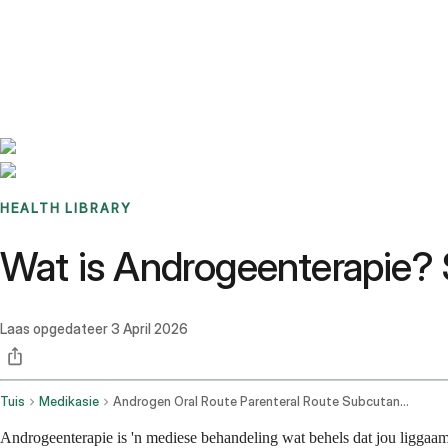
Benchmarks
Stories
FAQ
Sign up / Log in
HEALTH LIBRARY
Wat is Androgeenterapie?
Laas opgedateer
3 April 2026
Tuis
Medikasie
Androgen Oral Route Parenteral Route Subcutaneous Route Topical Application Route Transdermal Route
Androgeenterapie is 'n mediese behandeling wat behels dat jou ligga