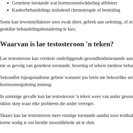
Genetiese toestande wat hormoonontwikkeling affekteer
Kankerbehandelings insluitend chemoterapie of bestraling
Soms kan lewenstylfaktore soos swak dieet, gebrek aan oefening, of oo
geskikte behandelingsbenadering te kies.
Waarvan is lae testosteroon 'n teken?
Lae testosteroon kan verskeie onderliggende gesondheidstoestande aan
nie as gevolg van genetiese toestande, besering of sekere mediese beha
Sekondêre hipogonadisme gebeur wanneer jou brein nie behoorlike seine
hormoonregulering inmeng.
In sommige gevalle kan lae testosteroon 'n teken wees van ander geson
siklus skep waar elke probleem die ander vererger.
Skaars kan lae testosteroon meer ernstige toestande aandui soos testik
toetse nodig is om hierdie moontlikhede uit te sluit.