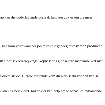
grip van die onderliggende oorsaak help jou dokter om die mees
isme kom voor wanneer jou testes nie genoeg testosteroon produseer
uit hipofiseklierafwykings, kopbeserings, of sekere medikasie wat met
skulêre siekte. Hierdie toestande kom dikwels saam voor en kan 'n
ntwikkeling beïnvloed. Jou dokter kan help om te bepaal of bykomende