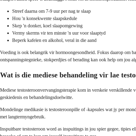
Streef daarna om 7-9 uur per nag te slaap
Hou 'n konsekwente slaapskedule
Skep 'n donker, koel slaapomgewing
Vermy skerms vir ten minste 'n uur voor slaaptyd
Beperk kafeïen en alkohol, veral in die aand
Voeding is ook belangrik vir hormoongesondheid. Fokus daarop om baie 
ontspanningstegnieke, stokperdjies of berading kan ook help om jou al
Wat is die mediese behandeling vir lae test
Mediese testosteroonvervangingsterapie kom in verskeie verskillende vo
geskiedenis en behandelingsdoelwitte.
Mondelinge medikasie is testosteroonpille of -kapsules wat jy per mond
met langtermyngebruik.
Inspuitbare testosteroon word as inspuitings in jou spier gegee, tipie