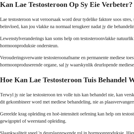
Kan Lae Testosteroon Op Sy Eie Verbeter?
Lae testosteroon wat veroorsaak word deur tydelike faktore soos stre
beïnvloed, kan jou vlakke na normaal terugkeer nadat jy die behandelin
Lewenstylveranderings kan soms help om testosteroonvlakke natuurlik 
hormoonproduksie ondersteun.
Verouderingsverwante testosteroonafname en permanente mediese toestand
hormoonproduserende organe, sal jy waarskynlik deurlopende mediese
Hoe Kan Lae Testosteroon Tuis Behandel 
Terwyl jy nie lae testosteroon ten volle tuis kan behandel nie, kan v
dit gekombineer word met mediese behandeling, nie as plaasvervangers
Gereelde krag opleiding en hoë-intensiteit oefening kan help om testos
gewigoptel of weerstand opleiding.
Slaapkwaliteit speel 'n deurslaggewende rol in hormoonproduksie. Hie