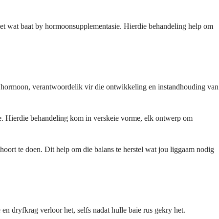
e het wat baat by hormoonsupplementasie. Hierdie behandeling help om
n hormoon, verantwoordelik vir die ontwikkeling en instandhouding van
ke. Hierdie behandeling kom in verskeie vorme, elk ontwerp om
hoort te doen. Dit help om die balans te herstel wat jou liggaam nodig
n dryfkrag verloor het, selfs nadat hulle baie rus gekry het.