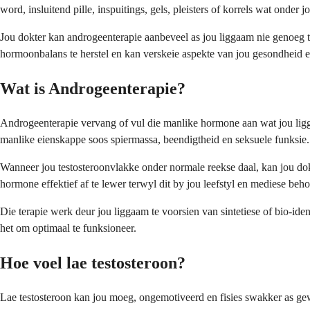
word, insluitend pille, inspuitings, gels, pleisters of korrels wat onder 
Jou dokter kan androgeenterapie aanbeveel as jou liggaam nie genoeg t
hormoonbalans te herstel en kan verskeie aspekte van jou gesondheid e
Wat is Androgeenterapie?
Androgeenterapie vervang of vul die manlike hormone aan wat jou ligg
manlike eienskappe soos spiermassa, beendigtheid en seksuele funksie.
Wanneer jou testosteroonvlakke onder normale reekse daal, kan jou do
hormone effektief af te lewer terwyl dit by jou leefstyl en mediese beho
Die terapie werk deur jou liggaam te voorsien van sintetiese of bio-id
het om optimaal te funksioneer.
Hoe voel lae testosteroon?
Lae testosteroon kan jou moeg, ongemotiveerd en fisies swakker as gewo