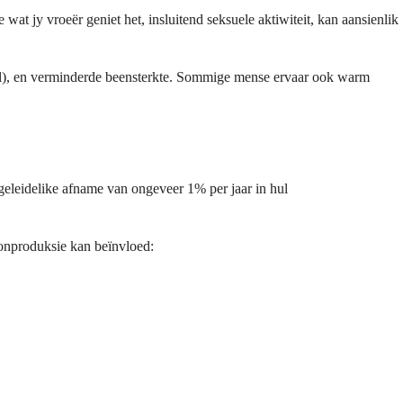
wat jy vroeër geniet het, insluitend seksuele aktiwiteit, kan aansienlik
el), en verminderde beensterkte. Sommige mense ervaar ook warm
geleidelike afname van ongeveer 1% per jaar in hul
oonproduksie kan beïnvloed: