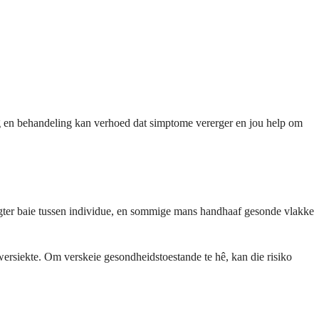
ng en behandeling kan verhoed dat simptome vererger en jou help om
 egter baie tussen individue, en sommige mans handhaaf gesonde vlakke
ewersiekte. Om verskeie gesondheidstoestande te hê, kan die risiko