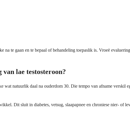
ke na te gaan en te bepaal of behandeling toepaslik is. Vroeë evalueri
g van lae testosteroon?
lakke wat natuurlik daal na ouderdom 30. Die tempo van afname verskil
ikkel. Dit sluit in diabetes, vetsug, slaapapnee en chroniese nier- of l