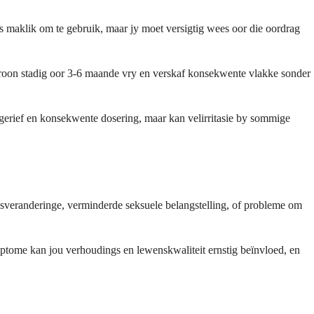
is maklik om te gebruik, maar jy moet versigtig wees oor die oordrag
teroon stadig oor 3-6 maande vry en verskaf konsekwente vlakke sonder
gerief en konsekwente dosering, maar kan velirritasie by sommige
sveranderinge, verminderde seksuele belangstelling, of probleme om
mptome kan jou verhoudings en lewenskwaliteit ernstig beïnvloed, en