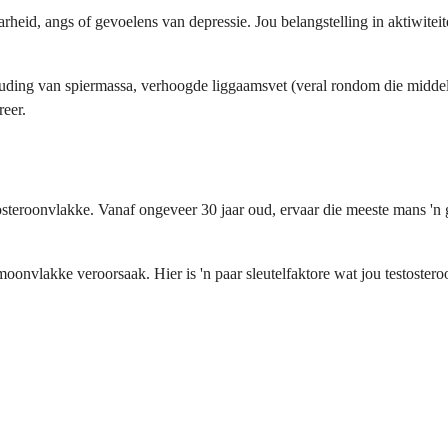
eid, angs of gevoelens van depressie. Jou belangstelling in aktiwiteite 
houding van spiermassa, verhoogde liggaamsvet (veral rondom die midd
reer.
steroonvlakke. Vanaf ongeveer 30 jaar oud, ervaar die meeste mans 'n 
onvlakke veroorsaak. Hier is 'n paar sleutelfaktore wat jou testoster