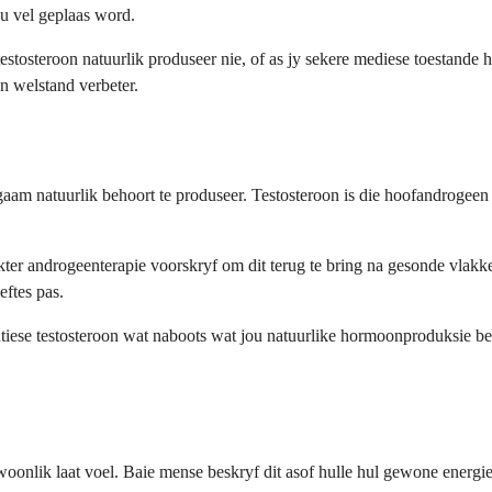
jou vel geplaas word.
estosteroon natuurlik produseer nie, of as jy sekere mediese toestand
n welstand verbeter.
aam natuurlik behoort te produseer. Testosteroon is die hoofandrogee
kter androgeenterapie voorskryf om dit terug te bring na gesonde vlak
eftes pas.
entiese testosteroon wat naboots wat jou natuurlike hormoonproduksie be
onlik laat voel. Baie mense beskryf dit asof hulle hul gewone energie e