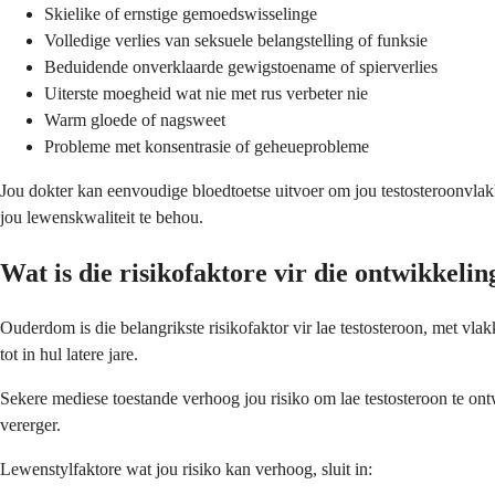
Skielike of ernstige gemoedswisselinge
Volledige verlies van seksuele belangstelling of funksie
Beduidende onverklaarde gewigstoename of spierverlies
Uiterste moegheid wat nie met rus verbeter nie
Warm gloede of nagsweet
Probleme met konsentrasie of geheueprobleme
Jou dokter kan eenvoudige bloedtoetse uitvoer om jou testosteroonvlak
jou lewenskwaliteit te behou.
Wat is die risikofaktore vir die ontwikkelin
Ouderdom is die belangrikste risikofaktor vir lae testosteroon, met v
tot in hul latere jare.
Sekere mediese toestande verhoog jou risiko om lae testosteroon te ontw
vererger.
Lewenstylfaktore wat jou risiko kan verhoog, sluit in: