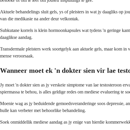
besoeke of om te leer om jouself inspuitings te gee.
Aktuele behandelings sluit gels, ys of pleisters in wat jy daagliks op
van die medikasie na ander deur velkontak.
Subkutane korrels is klein hormoonkapsules wat tydens 'n geringe kant
daaglikse aandag.
Transdermale pleisters werk soortgelyk aan aktuele gels, maar kom in 
mense veroorsaak.
Wanneer moet ek 'n dokter sien vir lae test
Jy moet 'n dokter sien as jy verskeie simptome van lae testosteroon 
spiermassa te behou, is alles geldige redes om mediese evaluering te so
Moenie wag as jy beduidende gemoedsveranderinge soos depressie, angs 
hulle kan verbeter met behoorlike behandeling.
Soek onmiddellik mediese aandag as jy enige van hierdie kommerwe