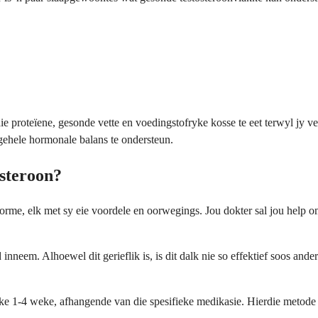
proteïene, gesonde vette en voedingstofryke kosse te eet terwyl jy ve
gehele hormonale balans te ondersteun.
osteroon?
rme, elk met sy eie voordele en oorwegings. Jou dokter sal jou help om 
 inneem. Alhoewel dit gerieflik is, is dit dalk nie so effektief soos a
s elke 1-4 weke, afhangende van die spesifieke medikasie. Hierdie meto