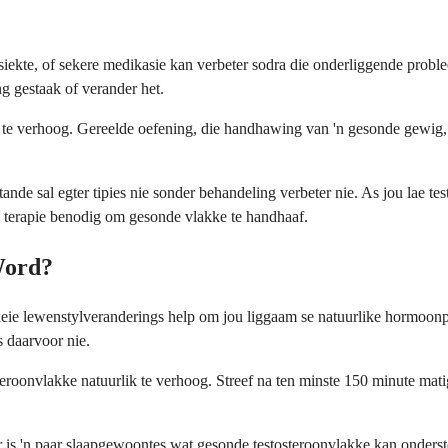
s, siekte, of sekere medikasie kan verbeter sodra die onderliggende p
g gestaak of verander het.
te verhoog. Gereelde oefening, die handhawing van 'n gesonde gewig, v
e sal egter tipies nie sonder behandeling verbeter nie. As jou lae tes
 terapie benodig om gesonde vlakke te handhaaf.
Word?
erskeie lewenstylveranderings help om jou liggaam se natuurlike hormoo
 daarvoor nie.
teroonvlakke natuurlik te verhoog. Streef na ten minste 150 minute mat
r is 'n paar slaapgewoontes wat gesonde testosteroonvlakke kan onders