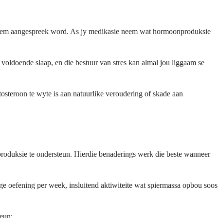
robleem aangespreek word. As jy medikasie neem wat hormoonproduksie
oldoende slaap, en die bestuur van stres kan almal jou liggaam se
tosteroon te wyte is aan natuurlike veroudering of skade aan
nproduksie te ondersteun. Hierdie benaderings werk die beste wanneer
ige oefening per week, insluitend aktiwiteite wat spiermassa opbou soos
teun: