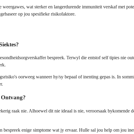
 weergawes, wat sterker en langerdurende immuniteit verskaf met poten
 gebaseer op jou spesifieke risikofaktore.
Siektes?
sondheidsorgverskaffer bespreek. Terwyl die entstof self tipies nie o
rk.
lingsrisiko's oorweeg wanneer hy/sy bepaal of inenting gepas is. In som
r.
e Ontvang?
kerig raak nie. Alhoewel dit nie ideaal is nie, veroorsaak bykomende do
n bespreek enige simptome wat jy ervaar. Hulle sal jou help om jou ine