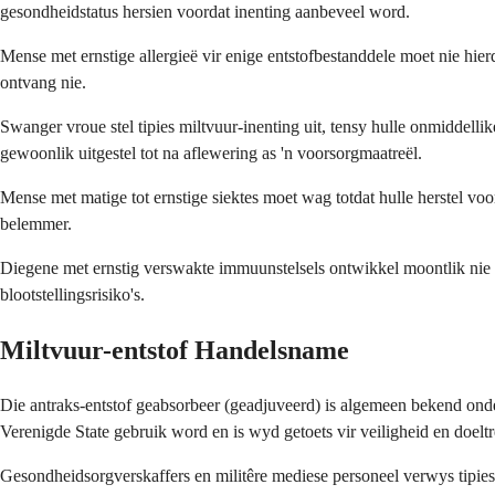
gesondheidstatus hersien voordat inenting aanbeveel word.
Mense met ernstige allergieë vir enige entstofbestanddele moet nie hierd
ontvang nie.
Swanger vroue stel tipies miltvuur-inenting uit, tensy hulle onmiddelli
gewoonlik uitgestel tot na aflewering as 'n voorsorgmaatreël.
Mense met matige tot ernstige siektes moet wag totdat hulle herstel v
belemmer.
Diegene met ernstig verswakte immuunstelsels ontwikkel moontlik nie v
blootstellingsrisiko's.
Miltvuur-entstof Handelsname
Die antraks-entstof geabsorbeer (geadjuveerd) is algemeen bekend ond
Verenigde State gebruik word en is wyd getoets vir veiligheid en doelt
Gesondheidsorgverskaffers en militêre mediese personeel verwys tipies