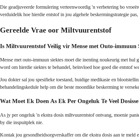
Die geadjuveerde formulering verteenwoordig 'n verbetering bo vroeëre
verduidelik hoe hierdie entstof in jou algehele beskermingstrategie pas,
Gereelde Vrae oor Miltvuurentstof
Is Miltvuurentstof Veilig vir Mense met Outo-immuun 
Mense met outo-immuun siektes moet die inenting noukeurig met hul ge
word om hierdie siektes te behandel, beïnvloed hoe goed die entstof we
Jou dokter sal jou spesifieke toestand, huidige medikasie en blootstel
behandelingskedule help om die beste moontlike beskerming te verseke
Wat Moet Ek Doen As Ek Per Ongeluk Te Veel Dosiss
As jy per ongeluk 'n ekstra dosis miltvuurentstof ontvang, moenie panie
by die inspuitplek nie.
Kontak jou gesondheidsorgverskaffer om die ekstra dosis aan te meld e