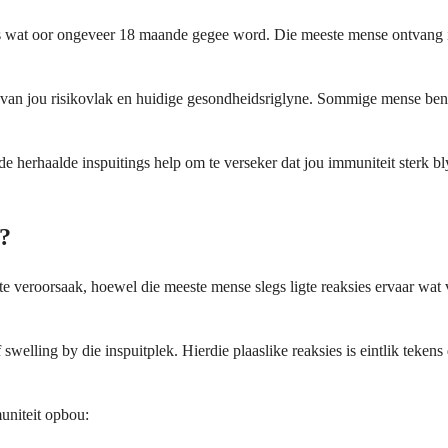
ngs wat oor ongeveer 18 maande gegee word. Die meeste mense ontvang i
d van jou risikovlak en huidige gesondheidsriglyne. Sommige mense ben
de herhaalde inspuitings help om te verseker dat jou immuniteit sterk bl
f?
te veroorsaak, hoewel die meeste mense slegs ligte reaksies ervaar wa
welling by die inspuitplek. Hierdie plaaslike reaksies is eintlik tekens
uniteit opbou: