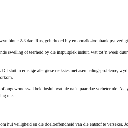
yn binne 2-3 dae. Rus, gehidreerd bly en oor-die-toonbank pynverligt
 swelling of teerheid by die inspuitplek insluit, wat tot 'n week du
.
Dit sluit in ernstige allergiese reaksies met asemhalingsprobleme, wydv
voorkom.
 of ongewone swakheid insluit wat nie na 'n paar dae verbeter nie. 
ing nie.
om hul veiligheid en die doeltreffendheid van die entstof te verseker. 