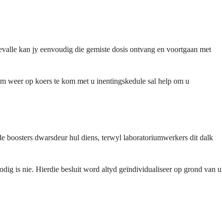
gevalle kan jy eenvoudig die gemiste dosis ontvang en voortgaan met
 om weer op koers te kom met u inentingskedule sal help om u
lde boosters dwarsdeur hul diens, terwyl laboratoriumwerkers dit dalk
dig is nie. Hierdie besluit word altyd geïndividualiseer op grond van u