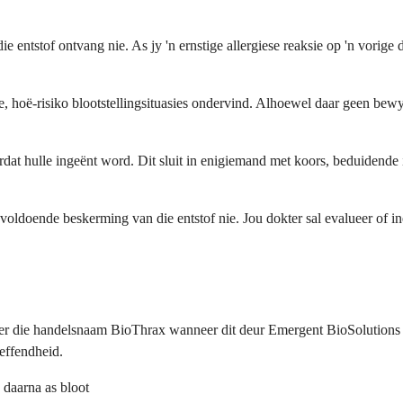
ie entstof ontvang nie. As jy 'n ernstige allergiese reaksie op 'n vorig
ke, hoë-risiko blootstellingsituasies ondervind. Alhoewel daar geen bew
oordat hulle ingeënt word. Dit sluit in enigiemand met koors, beduiden
oldoende beskerming van die entstof nie. Jou dokter sal evalueer of in
er die handelsnaam BioThrax wanneer dit deur Emergent BioSolutions ve
reffendheid.
 daarna as bloot