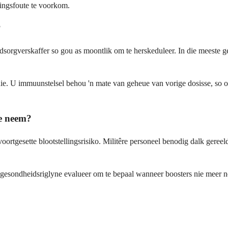
ringsfoute te voorkom.
?
idsorgverskaffer so gou as moontlik om te herskeduleer. In die meeste 
n nie. U immuunstelsel behou 'n mate van geheue van vorige dosisse, so
te neem?
oortgesette blootstellingsrisiko. Militêre personeel benodig dalk geree
 gesondheidsriglyne evalueer om te bepaal wanneer boosters nie meer no