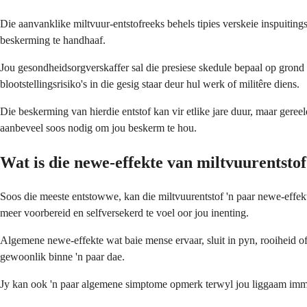
Die aanvanklike miltvuur-entstofreeks behels tipies verskeie inspuiti
beskerming te handhaaf.
Jou gesondheidsorgverskaffer sal die presiese skedule bepaal op gron
blootstellingsrisiko's in die gesig staar deur hul werk of militêre diens.
Die beskerming van hierdie entstof kan vir etlike jare duur, maar gereel
aanbeveel soos nodig om jou beskerm te hou.
Wat is die newe-effekte van miltvuurentsto
Soos die meeste entstowwe, kan die miltvuurentstof 'n paar newe-effek
meer voorbereid en selfversekerd te voel oor jou inenting.
Algemene newe-effekte wat baie mense ervaar, sluit in pyn, rooiheid of s
gewoonlik binne 'n paar dae.
Jy kan ook 'n paar algemene simptome opmerk terwyl jou liggaam imm