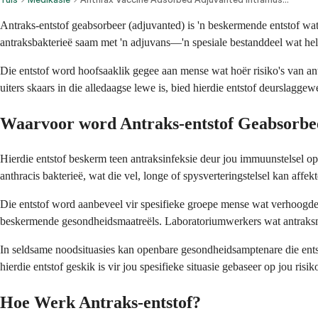
Antraks-entstof geabsorbeer (adjuvanted) is 'n beskermende entstof wat 
antraksbakterieë saam met 'n adjuvans—'n spesiale bestanddeel wat help
Die entstof word hoofsaaklik gegee aan mense wat hoër risiko's van ant
uiters skaars in die alledaagse lewe is, bied hierdie entstof deurslagg
Waarvoor word Antraks-entstof Geabsorbe
Hierdie entstof beskerm teen antraksinfeksie deur jou immuunstelsel op 
anthracis bakterieë, wat die vel, longe of spysverteringstelsel kan aff
Die entstof word aanbeveel vir spesifieke groepe mense wat verhoogde bl
beskermende gesondheidsmaatreëls. Laboratoriumwerkers wat antraksmo
In seldsame noodsituasies kan openbare gesondheidsamptenare die entsto
hierdie entstof geskik is vir jou spesifieke situasie gebaseer op jou ris
Hoe Werk Antraks-entstof?