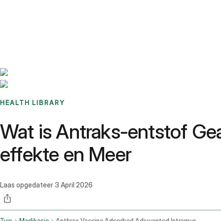
Benchmarks
Stories
FAQ
Sign up / Log in
HEALTH LIBRARY
Wat is Antraks-entstof Ge
effekte en Meer
Laas opgedateer
3 April 2026
Tuis
Medikasie
Anthrax Vaccine Adsorbed Adjuvanted Intramuscular Route