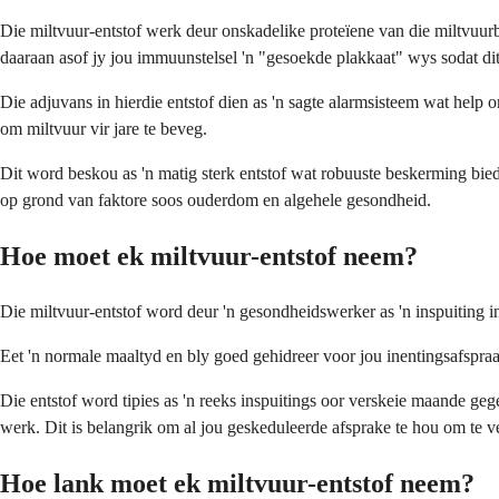
Die miltvuur-entstof werk deur onskadelike proteïene van die miltvuurba
daaraan asof jy jou immuunstelsel 'n "gesoekde plakkaat" wys sodat dit 
Die adjuvans in hierdie entstof dien as 'n sagte alarmsisteem wat help
om miltvuur vir jare te beveg.
Dit word beskou as 'n matig sterk entstof wat robuuste beskerming bied
op grond van faktore soos ouderdom en algehele gesondheid.
Hoe moet ek miltvuur-entstof neem?
Die miltvuur-entstof word deur 'n gesondheidswerker as 'n inspuiting in
Eet 'n normale maaltyd en bly goed gehidreer voor jou inentingsafspraak
Die entstof word tipies as 'n reeks inspuitings oor verskeie maande geg
werk. Dit is belangrik om al jou geskeduleerde afsprake te hou om te v
Hoe lank moet ek miltvuur-entstof neem?