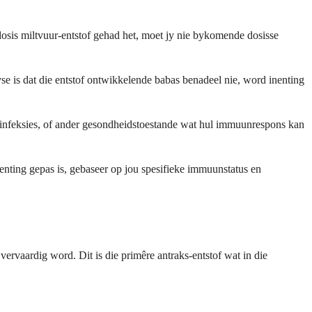
e dosis miltvuur-entstof gehad het, moet jy nie bykomende dosisse
yse is dat die entstof ontwikkelende babas benadeel nie, word inenting
de infeksies, of ander gesondheidstoestande wat hul immuunrespons kan
enting gepas is, gebaseer op jou spesifieke immuunstatus en
rvaardig word. Dit is die primêre antraks-entstof wat in die