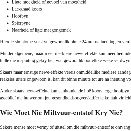
Ligte moegheid of gevoel van moegheid
Lae-graad koors
Hoofpyn
Spierpyne
Naarheid of ligte maagongemak
Hierdie simptome verskyn gewoonlik binne 24 uur na inenting en verdw
Minder algemene, maar meer merkbare newe-effekte kan meer beduidende
hulle die inspuiting gekry het, wat gewoonlik oor etlike weke verdwyn
Skaars maar ernstige newe-effekte vereis onmiddellike mediese aandag. 
reaksies uiters ongewoon is, kan dit binne minute tot ure na inenting 
Ander skaars newe-effekte kan aanhoudende hoë koors, erge hoofpyn,
asseblief nie huiwer om jou gesondheidsorgverskaffer te kontak vir leid
Wie Moet Nie Miltvuur-entstof Kry Nie?
Sekere mense moet vermy of uitstel om die miltvuur-entstof te ontvang 