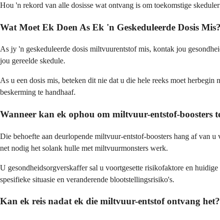
Hou 'n rekord van alle dosisse wat ontvang is om toekomstige skedule
Wat Moet Ek Doen As Ek 'n Geskeduleerde Dosis Mis
As jy 'n geskeduleerde dosis miltvuurentstof mis, kontak jou gesondhe
jou gereelde skedule.
As u een dosis mis, beteken dit nie dat u die hele reeks moet herbegi
beskerming te handhaaf.
Wanneer kan ek ophou om miltvuur-entstof-boosters 
Die behoefte aan deurlopende miltvuur-entstof-boosters hang af van u v
net nodig het solank hulle met miltvuurmonsters werk.
U gesondheidsorgverskaffer sal u voortgesette risikofaktore en huidige
spesifieke situasie en veranderende blootstellingsrisiko's.
Kan ek reis nadat ek die miltvuur-entstof ontvang het?