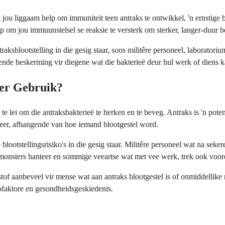
jou liggaam help om immuniteit teen antraks te ontwikkel, 'n ernstige b
 om jou immuunstelsel se reaksie te versterk om sterker, langer-duur b
raksblootstelling in die gesig staar, soos militêre personeel, laborato
ewende beskerming vir diegene wat die bakterieë deur hul werk of diens 
er Gebruik?
te lei om die antraksbakterieë te herken en te beveg. Antraks is 'n pot
ekteer, afhangende van hoe iemand blootgestel word.
ootstellingsrisiko's in die gesig staar. Militêre personeel wat na seker
nsters hanteer en sommige veeartse wat met vee werk, trek ook voorde
f aanbeveel vir mense wat aan antraks blootgestel is of onmiddellike ri
ikofaktore en gesondheidsgeskiedenis.