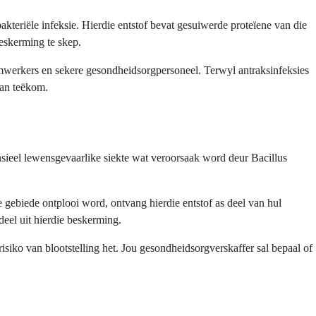
akteriële infeksie. Hierdie entstof bevat gesuiwerde proteïene van die
eskerming te skep.
riumwerkers en sekere gesondheidsorgpersoneel. Terwyl antraksinfeksies
kan teëkom.
ensieel lewensgevaarlike siekte wat veroorsaak word deur Bacillus
e gebiede ontplooi word, ontvang hierdie entstof as deel van hul
el uit hierdie beskerming.
siko van blootstelling het. Jou gesondheidsorgverskaffer sal bepaal of