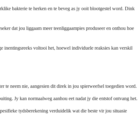
klike bakterie te herken en te beveg as jy ooit blootgestel word. Dink
erseker dat jou liggaam meer teenliggaampies produseer en onthou hoe
 inentingsreeks voltooi het, hoewel individuele reaksies kan verskil
er te neem nie, aangesien dit direk in jou spierweefsel toegedien word.
puiting. Jy kan normaalweg aanhou eet nadat jy die entstof ontvang het.
pesifieke tydsberekening verduidelik wat die beste vir jou situasie