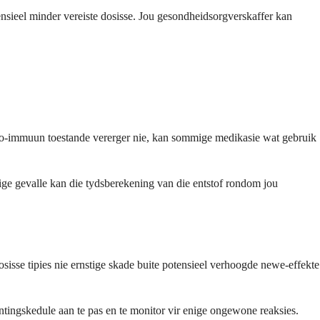
sieel minder vereiste dosisse. Jou gesondheidsorgverskaffer kan
uto-immuun toestande vererger nie, kan sommige medikasie wat gebruik
mige gevalle kan die tydsberekening van die entstof rondom jou
sisse tipies nie ernstige skade buite potensieel verhoogde newe-effekte
ntingskedule aan te pas en te monitor vir enige ongewone reaksies.