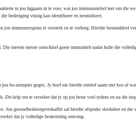
kterie in jou liggaam in te voer, wat jou immuunstelsel leer om die wer
die bedreiging vinnig kan identifiseer en neutraliseer.
 om jou immuunrespons te versterk en te verleng. Hierdie bestanddeel v
. Die meeste mense ontwikkel goeie immuniteit nadat hulle die volledige
 jou bo-armspier gegee. Jy hoef nie hierdie entstof saam met kos of wat
. Dit help om te verseker dat jy op jou beste voel tydens en na die ins
ee. Jou gesondheidsorgverskaffer sal hierdie afsprake skeduleer en die s
erseker dat jy volledige beskerming ontvang.