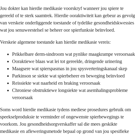
Jou dokter kan hierdie medikasie voorskryf wanneer jou spiere te
gereeld of te sterk saamtrek. Hierdie ooraktiwiteit kan gebeur as gevolg
van verskeie onderliggende toestande of tydelike gesondheidskwessies
wat jou senuweestelsel se beheer oor spierfunksie beïnvloed.
Verskeie algemene toestande kan hierdie medikasie vereis:
Prikkelbare derm-sindroom wat pynlike maagkrampe veroorsaak
Ooraktiewe blaas wat lei tot gereelde, dringende urinering
Maagsere wat spierspasmas in jou spysverteringskanaal skep
Parkinson se siekte wat spierbeheer en beweging beïnvloed
Reissiekte wat naarheid en braking veroorsaak
Chroniese obstruktiewe longsiekte wat asemhalingsprobleme
veroorsaak
Soms word hierdie medikasie tydens mediese prosedures gebruik om
speekselproduksie te verminder of ongewenste spierbewegings te
voorkom. Jou gesondheidsorgverskaffer sal die mees geskikte
medikasie en afleweringsmetode bepaal op grond van jou spesifieke