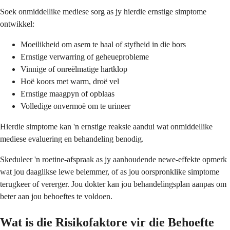
Soek onmiddellike mediese sorg as jy hierdie ernstige simptome
ontwikkel:
Moeilikheid om asem te haal of styfheid in die bors
Ernstige verwarring of geheueprobleme
Vinnige of onreëlmatige hartklop
Hoë koors met warm, droë vel
Ernstige maagpyn of opblaas
Volledige onvermoë om te urineer
Hierdie simptome kan 'n ernstige reaksie aandui wat onmiddellike
mediese evaluering en behandeling benodig.
Skeduleer 'n roetine-afspraak as jy aanhoudende newe-effekte opmerk
wat jou daaglikse lewe belemmer, of as jou oorspronklike simptome
terugkeer of vererger. Jou dokter kan jou behandelingsplan aanpas om
beter aan jou behoeftes te voldoen.
Wat is die Risikofaktore vir die Behoefte