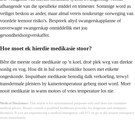
afhangende van die spesifieke middel en trimester. Sommige word as
veiliger beskou as ander, maar almal vereis noukeurige oorweging van
voordele teenoor risiko's. Bespreek altyd swangerskapplanne of
onverwagte swangerskap onmiddellik met jou
gesondheidsorgverskaffer.
Hoe moet ek hierdie medikasie stoor?
Bêre die meeste orale medikasie op 'n koel, droë plek weg van direkte
sonlig en vog. Hou dit in hul oorspronklike houers met etikette
ongeskonde. Inspuitbare medikasie benodig dalk verkoeling, terwyl
transdermale pleisters by kamertemperatuur geberg moet word. Moet
nooit medikasie in warm motors of vries temperature los nie.
Medical Disclaimer:
This article is for informational purposes only and does not constitute
medical advice. Always consult a qualified healthcare provider for diagnosis and treatment
decisions. If you are experiencing a medical emergency, call 911 or go to the nearest emergency
room immediately.