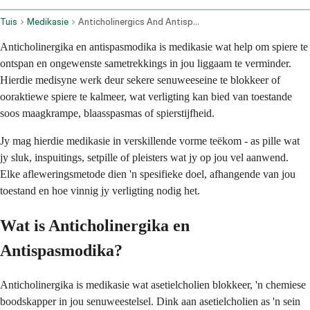
Tuis
Medikasie
Anticholinergics And Antispasmodics Oral Route Parenteral Route Rectal Route Transdermal Route
Anticholinergika en antispasmodika is medikasie wat help om spiere te
ontspan en ongewenste sametrekkings in jou liggaam te verminder.
Hierdie medisyne werk deur sekere senuweeseine te blokkeer of
ooraktiewe spiere te kalmeer, wat verligting kan bied van toestande
soos maagkrampe, blaasspasmas of spierstijfheid.
Jy mag hierdie medikasie in verskillende vorme teëkom - as pille wat
jy sluk, inspuitings, setpille of pleisters wat jy op jou vel aanwend.
Elke afleweringsmetode dien 'n spesifieke doel, afhangende van jou
toestand en hoe vinnig jy verligting nodig het.
Wat is Anticholinergika en
Antispasmodika?
Anticholinergika is medikasie wat asetielcholien blokkeer, 'n chemiese
boodskapper in jou senuweestelsel. Dink aan asetielcholien as 'n sein