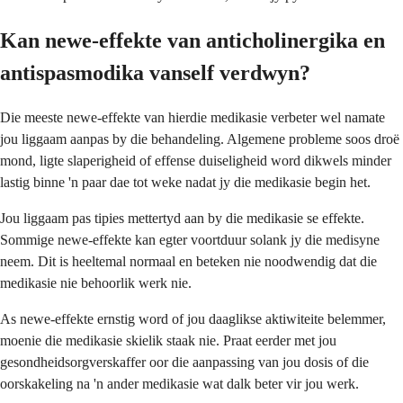
Kan newe-effekte van anticholinergika en
antispasmodika vanself verdwyn?
Die meeste newe-effekte van hierdie medikasie verbeter wel namate
jou liggaam aanpas by die behandeling. Algemene probleme soos droë
mond, ligte slaperigheid of effense duiseligheid word dikwels minder
lastig binne 'n paar dae tot weke nadat jy die medikasie begin het.
Jou liggaam pas tipies mettertyd aan by die medikasie se effekte.
Sommige newe-effekte kan egter voortduur solank jy die medisyne
neem. Dit is heeltemal normaal en beteken nie noodwendig dat die
medikasie nie behoorlik werk nie.
As newe-effekte ernstig word of jou daaglikse aktiwiteite belemmer,
moenie die medikasie skielik staak nie. Praat eerder met jou
gesondheidsorgverskaffer oor die aanpassing van jou dosis of die
oorskakeling na 'n ander medikasie wat dalk beter vir jou werk.