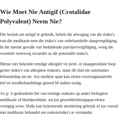
Wie Moet Nie Antigif (Crotalidae
Polyvalent) Neem Nie?
Die besluit om antigif te gebruik, behels die afweging van die risiko's
van die medikasie teen die risiko's van onbehandelde slangvergiftiging.
In die meeste gevalle van beduidende putvipervergiftiging, weeg die
voordele verreweg swaarder as die potensiële risiko's.
Mense met bekende ernstige allergieë vir perd- of skaapprodukte loop
groter risiko's van allergiese reaksies, maar dit sluit nie outomaties
behandeling uit nie. Jou mediese span kan ekstra voorsorgmaatreëls
tref en noodbehandelings gereed hê indien nodig.
As jy 'n geskiedenis het van ernstige reaksies op ander biologiese
medikasie of bloedprodukte, sal jou gesondheidsorgspan ekstra
versigtig wees. Hulle kan bykomende monitering gebruik of jou vooraf
met medikasie behandel om reaksierisiko's te verminder.