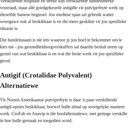
Verskillende hospitale en streke kan verskillende handelsmerke
voorraad, maar alle goedgekeurde antigifte vir putviperbyte werk op
dieselfde basiese beginsel. Jou mediese span sal gebruik watter
weergawe ook al beskikbaar is en die mees geskikte vir jou spesifieke
situasie is.
Die handelsnaam is nie iets waaroor jy jou hoef te bekommer om te
kies nie - jou gesondheidsorgverskaffers sal daardie besluit neem op
grond van wat beskikbaar is en wat die beste werk vir jou spesifieke
geval.
Antigif (Crotalidae Polyvalent)
Alternatiewe
Vir Noord-Amerikaanse putviperbyte is daar 'n paar verskillende
antigif-opsies beskikbaar, hoewel hulle almal op soortgelyke maniere
werk. CroFab en Anavip is die hoofalternatiewe, met geringe verskille
in hoe hulle gemaak en toegedien word.