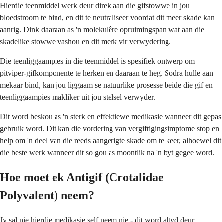
Hierdie teenmiddel werk deur direk aan die gifstowwe in jou
bloedstroom te bind, en dit te neutraliseer voordat dit meer skade kan
aanrig. Dink daaraan as 'n molekulêre opruimingspan wat aan die
skadelike stowwe vashou en dit merk vir verwydering.
Die teenliggaampies in die teenmiddel is spesifiek ontwerp om
pitviper-gifkomponente te herken en daaraan te heg. Sodra hulle aan
mekaar bind, kan jou liggaam se natuurlike prosesse beide die gif en
teenliggaampies makliker uit jou stelsel verwyder.
Dit word beskou as 'n sterk en effektiewe medikasie wanneer dit gepas
gebruik word. Dit kan die vordering van vergiftigingsimptome stop en
help om 'n deel van die reeds aangerigte skade om te keer, alhoewel dit
die beste werk wanneer dit so gou as moontlik na 'n byt gegee word.
Hoe moet ek Antigif (Crotalidae
Polyvalent) neem?
Jy sal nie hierdie medikasie self neem nie - dit word altyd deur