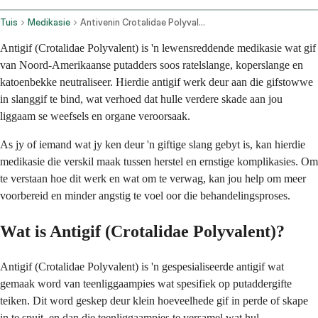
Tuis
Medikasie
Antivenin Crotalidae Polyvalent Injection Route
Antigif (Crotalidae Polyvalent) is 'n lewensreddende medikasie wat gif
van Noord-Amerikaanse putadders soos ratelslange, koperslange en
katoenbekke neutraliseer. Hierdie antigif werk deur aan die gifstowwe
in slanggif te bind, wat verhoed dat hulle verdere skade aan jou
liggaam se weefsels en organe veroorsaak.
As jy of iemand wat jy ken deur 'n giftige slang gebyt is, kan hierdie
medikasie die verskil maak tussen herstel en ernstige komplikasies. Om
te verstaan hoe dit werk en wat om te verwag, kan jou help om meer
voorbereid en minder angstig te voel oor die behandelingsproses.
Wat is Antigif (Crotalidae Polyvalent)?
Antigif (Crotalidae Polyvalent) is 'n gespesialiseerde antigif wat
gemaak word van teenliggaampies wat spesifiek op putaddergifte
teiken. Dit word geskep deur klein hoeveelhede gif in perde of skape
in te spuit, en dan die teenliggaampies te versamel wat hul