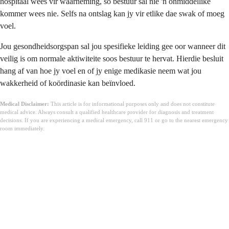
hospitaal wees vir waarneming, so bestuur sal nie 'n onmiddellike
kommer wees nie. Selfs na ontslag kan jy vir etlike dae swak of moeg
voel.
Jou gesondheidsorgspan sal jou spesifieke leiding gee oor wanneer dit
veilig is om normale aktiwiteite soos bestuur te hervat. Hierdie besluit
hang af van hoe jy voel en of jy enige medikasie neem wat jou
wakkerheid of koördinasie kan beïnvloed.
Medical Disclaimer:
This article is for informational purposes only and does not constitute
medical advice. Always consult a qualified healthcare provider for diagnosis and treatment
decisions. If you are experiencing a medical emergency, call 911 or go to the nearest emergency
room immediately.