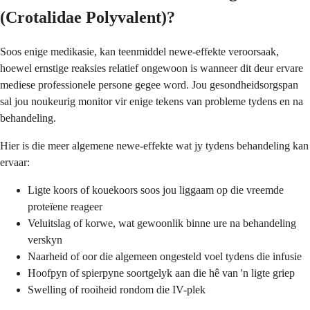
(Crotalidae Polyvalent)?
Soos enige medikasie, kan teenmiddel newe-effekte veroorsaak,
hoewel ernstige reaksies relatief ongewoon is wanneer dit deur ervare
mediese professionele persone gegee word. Jou gesondheidsorgspan
sal jou noukeurig monitor vir enige tekens van probleme tydens en na
behandeling.
Hier is die meer algemene newe-effekte wat jy tydens behandeling kan
ervaar:
Ligte koors of kouekoors soos jou liggaam op die vreemde
proteïene reageer
Veluitslag of korwe, wat gewoonlik binne ure na behandeling
verskyn
Naarheid of oor die algemeen ongesteld voel tydens die infusie
Hoofpyn of spierpyne soortgelyk aan die hê van 'n ligte griep
Swelling of rooiheid rondom die IV-plek