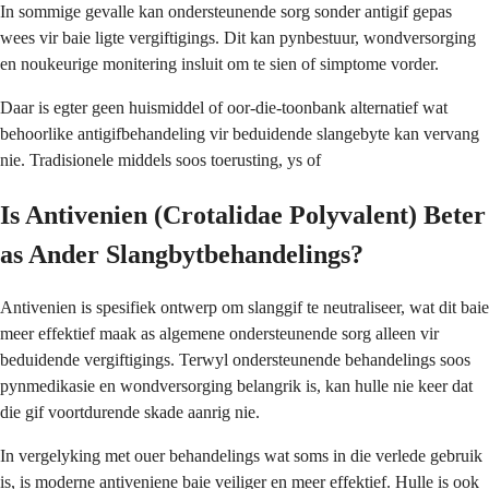
In sommige gevalle kan ondersteunende sorg sonder antigif gepas
wees vir baie ligte vergiftigings. Dit kan pynbestuur, wondversorging
en noukeurige monitering insluit om te sien of simptome vorder.
Daar is egter geen huismiddel of oor-die-toonbank alternatief wat
behoorlike antigifbehandeling vir beduidende slangebyte kan vervang
nie. Tradisionele middels soos toerusting, ys of
Is Antivenien (Crotalidae Polyvalent) Beter
as Ander Slangbytbehandelings?
Antivenien is spesifiek ontwerp om slanggif te neutraliseer, wat dit baie
meer effektief maak as algemene ondersteunende sorg alleen vir
beduidende vergiftigings. Terwyl ondersteunende behandelings soos
pynmedikasie en wondversorging belangrik is, kan hulle nie keer dat
die gif voortdurende skade aanrig nie.
In vergelyking met ouer behandelings wat soms in die verlede gebruik
is, is moderne antiveniene baie veiliger en meer effektief. Hulle is ook