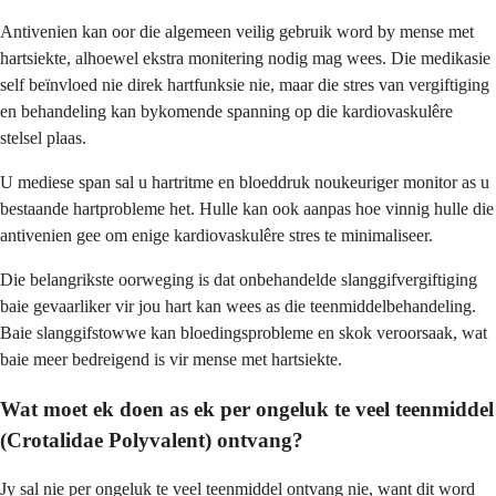
Antivenien kan oor die algemeen veilig gebruik word by mense met
hartsiekte, alhoewel ekstra monitering nodig mag wees. Die medikasie
self beïnvloed nie direk hartfunksie nie, maar die stres van vergiftiging
en behandeling kan bykomende spanning op die kardiovaskulêre
stelsel plaas.
U mediese span sal u hartritme en bloeddruk noukeuriger monitor as u
bestaande hartprobleme het. Hulle kan ook aanpas hoe vinnig hulle die
antivenien gee om enige kardiovaskulêre stres te minimaliseer.
Die belangrikste oorweging is dat onbehandelde slanggifvergiftiging
baie gevaarliker vir jou hart kan wees as die teenmiddelbehandeling.
Baie slanggifstowwe kan bloedingsprobleme en skok veroorsaak, wat
baie meer bedreigend is vir mense met hartsiekte.
Wat moet ek doen as ek per ongeluk te veel teenmiddel
(Crotalidae Polyvalent) ontvang?
Jy sal nie per ongeluk te veel teenmiddel ontvang nie, want dit word