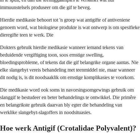
immuunstelsels produseer om die gif te beveg.
Hierdie medikasie behoort tot 'n groep wat antigifte of antiveniene
genoem word, wat biologiese produkte is wat ontwerp is om spesifieke
dieregifte teen te werk. Die
Dokters gebruik hierdie medikasie wanneer iemand tekens van
beduidende vergiftiging toon, soos ernstige swelling,
bloedingsprobleme, of tekens dat die gif belangrike organe aantas. Nie
elke slangebyt vereis behandeling met teenmiddel nie, maar wanneer
dit nodig is, is dit noodsaaklik om ernstige komplikasies te voorkom.
Die medikasie word ook soms in navorsingsomgewings gebruik om
slanggif te bestudeer en beter behandelings te ontwikkel. Die primêre
en belangrikste gebruik daarvan bly egter die behandeling van
werklike slangebyt-slagoffers in noodsituasies.
Hoe werk Antigif (Crotalidae Polyvalent)?