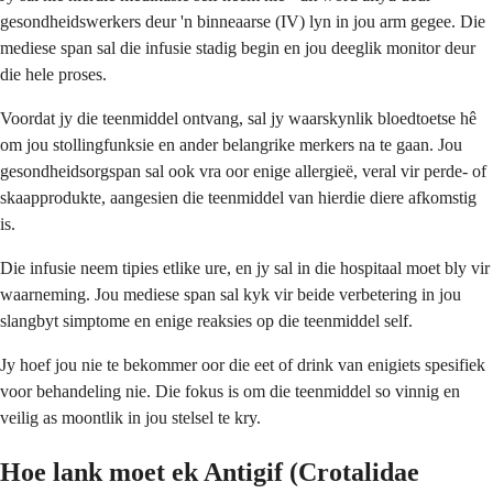
gesondheidswerkers deur 'n binneaarse (IV) lyn in jou arm gegee. Die
mediese span sal die infusie stadig begin en jou deeglik monitor deur
die hele proses.
Voordat jy die teenmiddel ontvang, sal jy waarskynlik bloedtoetse hê
om jou stollingfunksie en ander belangrike merkers na te gaan. Jou
gesondheidsorgspan sal ook vra oor enige allergieë, veral vir perde- of
skaapprodukte, aangesien die teenmiddel van hierdie diere afkomstig
is.
Die infusie neem tipies etlike ure, en jy sal in die hospitaal moet bly vir
waarneming. Jou mediese span sal kyk vir beide verbetering in jou
slangbyt simptome en enige reaksies op die teenmiddel self.
Jy hoef jou nie te bekommer oor die eet of drink van enigiets spesifiek
voor behandeling nie. Die fokus is om die teenmiddel so vinnig en
veilig as moontlik in jou stelsel te kry.
Hoe lank moet ek Antigif (Crotalidae