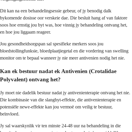
Dit kan na een behandelingsessie gebeur, of jy benodig dalk
bykomende dosisse oor verskeie dae. Die besluit hang af van faktore
soos hoe ernstig jou byt was, hoe vinnig jy behandeling ontvang het,
en hoe jou liggaam reageer.
Jou gesondheidsorgspan sal spesifieke merkers soos jou
bloedstollingfunksie, bloedplaatjiegetal en die vordering van swelling
monitor om te bepaal wanneer jy nie meer antivenien nodig het nie.
Kan ek bestuur nadat ek Antivenien (Crotalidae
Polyvalent) ontvang het?
Jy moet nie dadelik bestuur nadat jy antivenienterapie ontvang het nie.
Die kombinasie van die slangbyt-effekte, die antivenienterapie en
potensiële newe-effekte kan jou vermoë om veilig te bestuur,
beïnvloed.
Jy sal waarskynlik vir ten minste 24-48 uur na behandeling in die