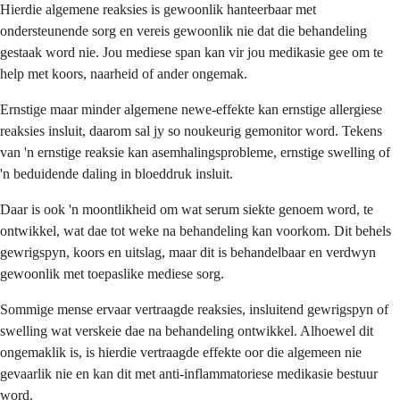
Hierdie algemene reaksies is gewoonlik hanteerbaar met
ondersteunende sorg en vereis gewoonlik nie dat die behandeling
gestaak word nie. Jou mediese span kan vir jou medikasie gee om te
help met koors, naarheid of ander ongemak.
Ernstige maar minder algemene newe-effekte kan ernstige allergiese
reaksies insluit, daarom sal jy so noukeurig gemonitor word. Tekens
van 'n ernstige reaksie kan asemhalingsprobleme, ernstige swelling of
'n beduidende daling in bloeddruk insluit.
Daar is ook 'n moontlikheid om wat serum siekte genoem word, te
ontwikkel, wat dae tot weke na behandeling kan voorkom. Dit behels
gewrigspyn, koors en uitslag, maar dit is behandelbaar en verdwyn
gewoonlik met toepaslike mediese sorg.
Sommige mense ervaar vertraagde reaksies, insluitend gewrigspyn of
swelling wat verskeie dae na behandeling ontwikkel. Alhoewel dit
ongemaklik is, is hierdie vertraagde effekte oor die algemeen nie
gevaarlik nie en kan dit met anti-inflammatoriese medikasie bestuur
word.