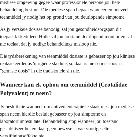
mediese omgewing gegee waar professionele persone jou hele
behandeling bestuur. Die mediese span bepaal wanneer en hoeveel
teenmiddel jy nodig het op grond van jou deurlopende simptome.
As jy verskeie dosisse benodig, sal jou gesondheidsorgspan dit
toepaslik skeduleer. Hulle sal jou toestand deurlopend monitor en sal
nie toelaat dat jy nodige behandelings misloop nie.
Die tydsberekening van teenmiddel dosisse is gebaseer op jou kliniese
reaksie eerder as 'n rigiede skedule, so daar is nie so iets soos 'n
"gemiste dosis" in die tradisionele sin nie.
Wanneer kan ek ophou om teenmiddel (Crotalidae
Polyvalent) te neem?
Jy besluit nie wanneer om antivenienterapie te staak nie - jou mediese
span neem hierdie besluit gebaseer op jou simptome en
laboratoriumresultate. Behandeling stop wanneer jou toestand
gestabiliseer het en daar geen bewyse is van voortgesette
vergiftigingseffekte nie.