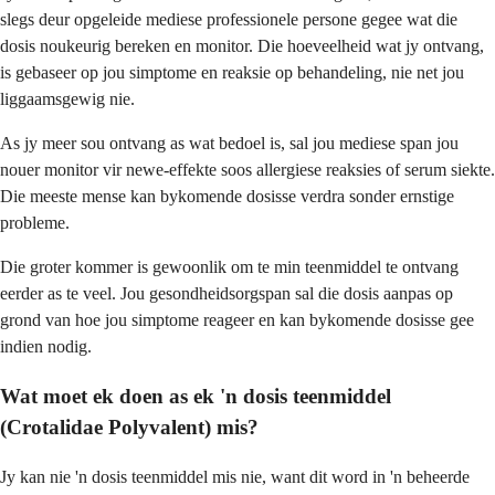
slegs deur opgeleide mediese professionele persone gegee wat die
dosis noukeurig bereken en monitor. Die hoeveelheid wat jy ontvang,
is gebaseer op jou simptome en reaksie op behandeling, nie net jou
liggaamsgewig nie.
As jy meer sou ontvang as wat bedoel is, sal jou mediese span jou
nouer monitor vir newe-effekte soos allergiese reaksies of serum siekte.
Die meeste mense kan bykomende dosisse verdra sonder ernstige
probleme.
Die groter kommer is gewoonlik om te min teenmiddel te ontvang
eerder as te veel. Jou gesondheidsorgspan sal die dosis aanpas op
grond van hoe jou simptome reageer en kan bykomende dosisse gee
indien nodig.
Wat moet ek doen as ek 'n dosis teenmiddel
(Crotalidae Polyvalent) mis?
Jy kan nie 'n dosis teenmiddel mis nie, want dit word in 'n beheerde