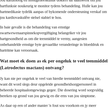
Jou kardioloog en noodgeneeskunde dokters sal saamwerk om jou
hartfunksie noukeurig te monitor tydens behandeling. Hulle kan jou
hartmedikasie tydelik aanpas of bykomende ondersteuning verskaf om
jou kardiovaskulêre stelsel stabiel te hou.
In baie gevalle is die behandeling van ernstige
swartwewenaarspinnekopvergiftiging belangriker vir jou
hartgesondheid as om die teenmiddel te vermy, aangesien
onbehandelde ernstige byte gevaarlike veranderinge in bloeddruk en
hartritme kan veroorsaak.
Wat moet ek doen as ek per ongeluk te veel teenmiddel
(Latrodectus mactans) ontvang?
Jy kan nie per ongeluk te veel van hierdie teenmiddel ontvang nie,
want dit word slegs deur opgeleide gesondheidsorgpersoneel in
beheerde hospitaalomgewings gegee. Die dosering word sorgvuldig
bereken op grond van jou gewig en die erns van jou simptome.
As daar op een of ander manier 'n fout sou voorkom en jy meer