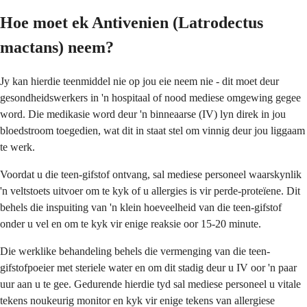
Hoe moet ek Antivenien (Latrodectus
mactans) neem?
Jy kan hierdie teenmiddel nie op jou eie neem nie - dit moet deur
gesondheidswerkers in 'n hospitaal of nood mediese omgewing gegee
word. Die medikasie word deur 'n binneaarse (IV) lyn direk in jou
bloedstroom toegedien, wat dit in staat stel om vinnig deur jou liggaam
te werk.
Voordat u die teen-gifstof ontvang, sal mediese personeel waarskynlik
'n veltstoets uitvoer om te kyk of u allergies is vir perde-proteïene. Dit
behels die inspuiting van 'n klein hoeveelheid van die teen-gifstof
onder u vel en om te kyk vir enige reaksie oor 15-20 minute.
Die werklike behandeling behels die vermenging van die teen-
gifstofpoeier met steriele water en om dit stadig deur u IV oor 'n paar
uur aan u te gee. Gedurende hierdie tyd sal mediese personeel u vitale
tekens noukeurig monitor en kyk vir enige tekens van allergiese