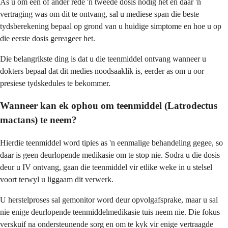
As u om een of ander rede 'n tweede dosis nodig het en daar 'n
vertraging was om dit te ontvang, sal u mediese span die beste
tydsberekening bepaal op grond van u huidige simptome en hoe u op
die eerste dosis gereageer het.
Die belangrikste ding is dat u die teenmiddel ontvang wanneer u
dokters bepaal dat dit medies noodsaaklik is, eerder as om u oor
presiese tydskedules te bekommer.
Wanneer kan ek ophou om teenmiddel (Latrodectus
mactans) te neem?
Hierdie teenmiddel word tipies as 'n eenmalige behandeling gegee, so
daar is geen deurlopende medikasie om te stop nie. Sodra u die dosis
deur u IV ontvang, gaan die teenmiddel vir etlike weke in u stelsel
voort terwyl u liggaam dit verwerk.
U herstelproses sal gemonitor word deur opvolgafsprake, maar u sal
nie enige deurlopende teenmiddelmedikasie tuis neem nie. Die fokus
verskuif na ondersteunende sorg en om te kyk vir enige vertraagde