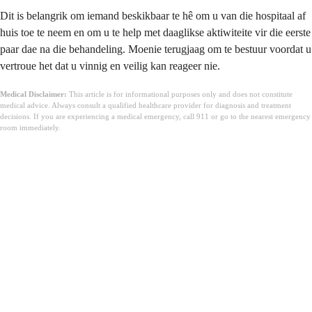
Dit is belangrik om iemand beskikbaar te hê om u van die hospitaal af
huis toe te neem en om u te help met daaglikse aktiwiteite vir die eerste
paar dae na die behandeling. Moenie terugjaag om te bestuur voordat u
vertroue het dat u vinnig en veilig kan reageer nie.
Medical Disclaimer:
This article is for informational purposes only and does not constitute
medical advice. Always consult a qualified healthcare provider for diagnosis and treatment
decisions. If you are experiencing a medical emergency, call 911 or go to the nearest emergency
room immediately.