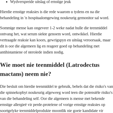
Wydverspreide uitslag of ernstige jeuk
Hierdie ernstige reaksies is die rede waarom u tydens en na die
behandeling in 'n hospitaalomgewing noukeurig gemonitor sal word.
Sommige mense kan ongeveer 1-2 weke nadat hulle die teenmiddel
ontvang het, wat serum siekte genoem word, ontwikkel. Hierdie
vertraagde reaksie kan koors, gewrigspyn en uitslag veroorsaak, maar
dit is oor die algemeen lig en reageer goed op behandeling met
antihistamiene of steroïede indien nodig.
Wie moet nie teenmiddel (Latrodectus
mactans) neem nie?
Die besluit om hierdie teenmiddel te gebruik, behels dat die risiko's van
die spinnekopbyt noukeurig afgeweeg word teen die potensiële risiko's
van die behandeling self. Oor die algemeen is mense met bekende
ernstige allergieë vir perde-proteïene of vorige ernstige reaksies op
soortgelyke teenmiddelprodukte moontlik nie goeie kandidate vir