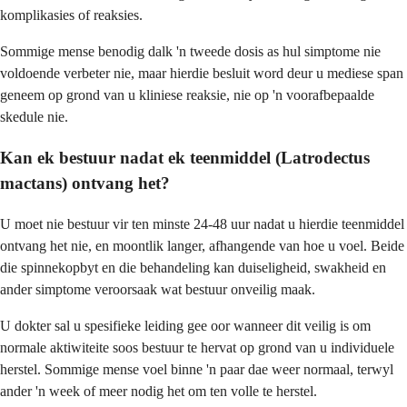
komplikasies of reaksies.
Sommige mense benodig dalk 'n tweede dosis as hul simptome nie
voldoende verbeter nie, maar hierdie besluit word deur u mediese span
geneem op grond van u kliniese reaksie, nie op 'n voorafbepaalde
skedule nie.
Kan ek bestuur nadat ek teenmiddel (Latrodectus
mactans) ontvang het?
U moet nie bestuur vir ten minste 24-48 uur nadat u hierdie teenmiddel
ontvang het nie, en moontlik langer, afhangende van hoe u voel. Beide
die spinnekopbyt en die behandeling kan duiseligheid, swakheid en
ander simptome veroorsaak wat bestuur onveilig maak.
U dokter sal u spesifieke leiding gee oor wanneer dit veilig is om
normale aktiwiteite soos bestuur te hervat op grond van u individuele
herstel. Sommige mense voel binne 'n paar dae weer normaal, terwyl
ander 'n week of meer nodig het om ten volle te herstel.