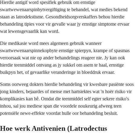
Hierdie antigif word spesifiek gebruik om ernstige
swartwewenaarspinbytvergiftiging te behandel, wat medies bekend
staan as latrodekstisme. Gesondheidsorgverskaffers behou hierdie
behandeling tipies voor vir gevalle waar jy ernstige simptome ervaar
wat lewensgevaarlik kan word.
Die medikasie word mees algemeen gebruik wanneer
swartwewenaarspinnekopbyte ernstige spierpyn, krampe of spasmas
veroorsaak wat nie op ander behandelings reageer nie. Jy kan ook
hierdie teenmiddel ontvang as jy sukkel om asem te haal, ernstige
buikpyn het, of gevaarlike veranderinge in bloeddruk ervaar.
Soms oorweeg dokters hierdie behandeling vir kwesbare pasiënte soos
jong kinders, bejaardes of mense met hartsiektes wat 'n hoër risiko vir
komplikasies kan hê. Omdat die teenmiddel self egter sekere risiko's
inhou, sal jou mediese span die voordele noukeurig afweeg teen
potensiële newe-effekte voordat hulle oor behandeling besluit.
Hoe werk Antivenien (Latrodectus