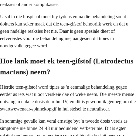
reaksies of ander komplikasies.
U sal in die hospitaal moet bly tydens en na die behandeling sodat
dokters kan seker maak dat die teen-gifstof behoorlik werk en dat u
geen nadelige reaksies het nie. Daar is geen spesiale dieet of
eetvereistes voor die behandeling nie, aangesien dit tipies in
noodgevalle gegee word.
Hoe lank moet ek teen-gifstof (Latrodectus
mactans) neem?
Hierdie teen-gifstof word tipies as 'n eenmalige behandeling gegee
eerder as iets wat u oor verskeie dae of weke neem. Die meeste mense
ontvang 'n enkele dosis deur hul IV, en dit is gewoonlik genoeg om die
swartwewenaar-spinnekopgif in hul stelsel te neutraliseer.
In sommige gevalle kan veral ernstige byt 'n tweede dosis vereis as
simptome nie binne 24-48 uur beduidend verbeter nie. Dit is egter
relatief ongewoon, en u mediese span sal hierdie besluit neem op