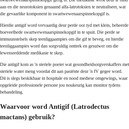
aan en die neurotoksien genaamd alfa-latrotoksien te neutraliseer, wat
die gevaarlike komponent in swartwewenaarspinnekopgif is.
Hierdie antigif word vervaardig deur perde oor tyd met klein, beheerde
hoeveelhede swartwewenaarspinnekopgif in te spuit. Die perde se
immuunstelsels skep teenliggaampies om die gif te beveg, en hierdie
teenliggaampies word dan sorgvuldig onttrek en gesuiwer om die
lewensreddende medikasie te skep.
Die antigif kom as 'n steriele poeier wat gesondheidsorgverskaffers met
steriele water meng voordat dit aan pasiënte deur 'n IV gegee word.
Dit is slegs beskikbaar in hospitale en nood mediese omgewings, waar
opgeleide professionele persone jou noukeurig kan monitor tydens
behandeling.
Waarvoor word Antigif (Latrodectus
mactans) gebruik?