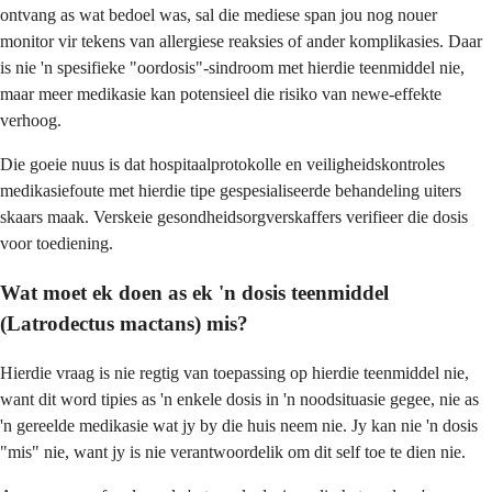
ontvang as wat bedoel was, sal die mediese span jou nog nouer
monitor vir tekens van allergiese reaksies of ander komplikasies. Daar
is nie 'n spesifieke "oordosis"-sindroom met hierdie teenmiddel nie,
maar meer medikasie kan potensieel die risiko van newe-effekte
verhoog.
Die goeie nuus is dat hospitaalprotokolle en veiligheidskontroles
medikasiefoute met hierdie tipe gespesialiseerde behandeling uiters
skaars maak. Verskeie gesondheidsorgverskaffers verifieer die dosis
voor toediening.
Wat moet ek doen as ek 'n dosis teenmiddel
(Latrodectus mactans) mis?
Hierdie vraag is nie regtig van toepassing op hierdie teenmiddel nie,
want dit word tipies as 'n enkele dosis in 'n noodsituasie gegee, nie as
'n gereelde medikasie wat jy by die huis neem nie. Jy kan nie 'n dosis
"mis" nie, want jy is nie verantwoordelik om dit self toe te dien nie.