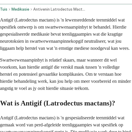
Tuis
Medikasie
Antivenin Latrodectus Mactans Injection Route
Antigif (Latrodectus mactans) is 'n lewensreddende teenmiddel wat
spesifiek ontwerp is om swartwewenaarspinbyt te behandel. Hierdie
gespesialiseerde medikasie bevat teenliggaampies wat die kragtige
neurotoksien in swartwewenaarspinnekopgif neutraliseer, wat jou
liggaam help herstel van wat 'n ernstige mediese noodgeval kan wees.
Swartwewenaarspinbyt is relatief skaars, maar wanneer dit wel
voorkom, kan hierdie antigif die verskil maak tussen 'n volledige
herstel en potensieel gevaarlike komplikasies. Om te verstaan hoe
hierdie behandeling werk, kan jou help om meer voorbereid en minder
angstig te voel as jy ooit hierdie situasie teëkom.
Wat is Antigif (Latrodectus mactans)?
Antigif (Latrodectus mactans) is 'n gespesialiseerde teenmiddel wat
gemaak word van perd-afgeleide teenliggaampies wat spesifiek op
swartwewenaarspinnekopgif gerig is. Die medikasie werk deur te bind