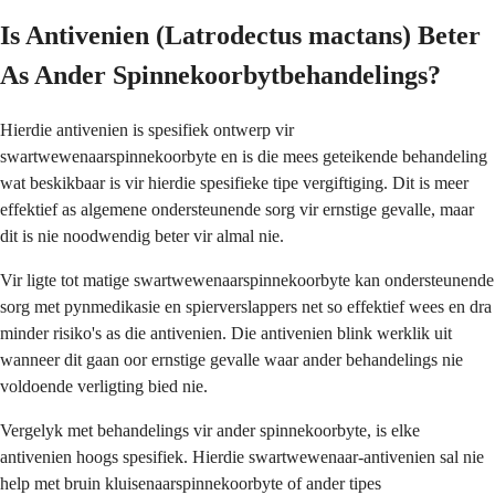
Is Antivenien (Latrodectus mactans) Beter
As Ander Spinnekoorbytbehandelings?
Hierdie antivenien is spesifiek ontwerp vir
swartwewenaarspinnekoorbyte en is die mees geteikende behandeling
wat beskikbaar is vir hierdie spesifieke tipe vergiftiging. Dit is meer
effektief as algemene ondersteunende sorg vir ernstige gevalle, maar
dit is nie noodwendig beter vir almal nie.
Vir ligte tot matige swartwewenaarspinnekoorbyte kan ondersteunende
sorg met pynmedikasie en spierverslappers net so effektief wees en dra
minder risiko's as die antivenien. Die antivenien blink werklik uit
wanneer dit gaan oor ernstige gevalle waar ander behandelings nie
voldoende verligting bied nie.
Vergelyk met behandelings vir ander spinnekoorbyte, is elke
antivenien hoogs spesifiek. Hierdie swartwewenaar-antivenien sal nie
help met bruin kluisenaarspinnekoorbyte of ander tipes