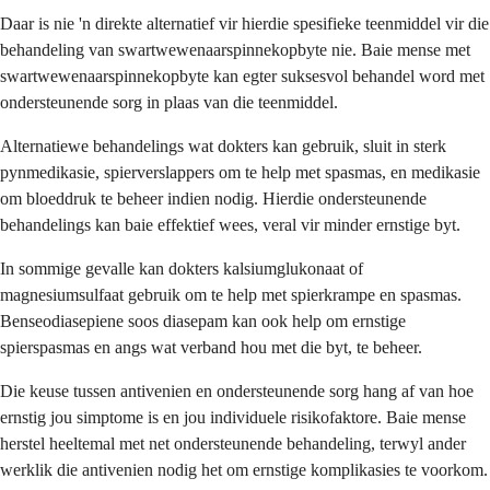
Daar is nie 'n direkte alternatief vir hierdie spesifieke teenmiddel vir die
behandeling van swartwewenaarspinnekopbyte nie. Baie mense met
swartwewenaarspinnekopbyte kan egter suksesvol behandel word met
ondersteunende sorg in plaas van die teenmiddel.
Alternatiewe behandelings wat dokters kan gebruik, sluit in sterk
pynmedikasie, spierverslappers om te help met spasmas, en medikasie
om bloeddruk te beheer indien nodig. Hierdie ondersteunende
behandelings kan baie effektief wees, veral vir minder ernstige byt.
In sommige gevalle kan dokters kalsiumglukonaat of
magnesiumsulfaat gebruik om te help met spierkrampe en spasmas.
Benseodiasepiene soos diasepam kan ook help om ernstige
spierspasmas en angs wat verband hou met die byt, te beheer.
Die keuse tussen antivenien en ondersteunende sorg hang af van hoe
ernstig jou simptome is en jou individuele risikofaktore. Baie mense
herstel heeltemal met net ondersteunende behandeling, terwyl ander
werklik die antivenien nodig het om ernstige komplikasies te voorkom.