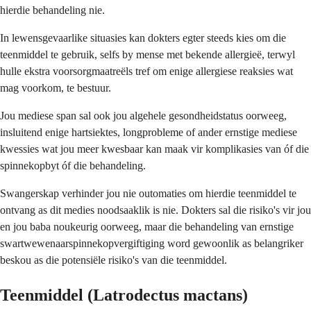
hierdie behandeling nie.
In lewensgevaarlike situasies kan dokters egter steeds kies om die
teenmiddel te gebruik, selfs by mense met bekende allergieë, terwyl
hulle ekstra voorsorgmaatreëls tref om enige allergiese reaksies wat
mag voorkom, te bestuur.
Jou mediese span sal ook jou algehele gesondheidstatus oorweeg,
insluitend enige hartsiektes, longprobleme of ander ernstige mediese
kwessies wat jou meer kwesbaar kan maak vir komplikasies van óf die
spinnekopbyt óf die behandeling.
Swangerskap verhinder jou nie outomaties om hierdie teenmiddel te
ontvang as dit medies noodsaaklik is nie. Dokters sal die risiko's vir jou
en jou baba noukeurig oorweeg, maar die behandeling van ernstige
swartwewenaarspinnekopvergiftiging word gewoonlik as belangriker
beskou as die potensiële risiko's van die teenmiddel.
Teenmiddel (Latrodectus mactans)