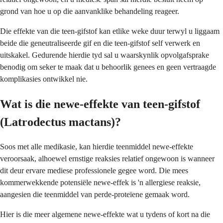
grond van hoe u op die aanvanklike behandeling reageer.
Die effekte van die teen-gifstof kan etlike weke duur terwyl u liggaam
beide die geneutraliseerde gif en die teen-gifstof self verwerk en
uitskakel. Gedurende hierdie tyd sal u waarskynlik opvolgafsprake
benodig om seker te maak dat u behoorlik genees en geen vertraagde
komplikasies ontwikkel nie.
Wat is die newe-effekte van teen-gifstof
(Latrodectus mactans)?
Soos met alle medikasie, kan hierdie teenmiddel newe-effekte
veroorsaak, alhoewel ernstige reaksies relatief ongewoon is wanneer
dit deur ervare mediese professionele gegee word. Die mees
kommerwekkende potensiële newe-effek is 'n allergiese reaksie,
aangesien die teenmiddel van perde-proteïene gemaak word.
Hier is die meer algemene newe-effekte wat u tydens of kort na die