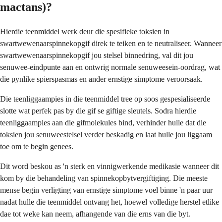
mactans)?
Hierdie teenmiddel werk deur die spesifieke toksien in
swartwewenaarspinnekopgif direk te teiken en te neutraliseer. Wanneer
swartwewenaarspinnekopgif jou stelsel binnedring, val dit jou
senuwee-eindpunte aan en ontwrig normale senuweesein-oordrag, wat
die pynlike spierspasmas en ander ernstige simptome veroorsaak.
Die teenliggaampies in die teenmiddel tree op soos gespesialiseerde
slotte wat perfek pas by die gif se giftige sleutels. Sodra hierdie
teenliggaampies aan die gifmolekules bind, verhinder hulle dat die
toksien jou senuweestelsel verder beskadig en laat hulle jou liggaam
toe om te begin genees.
Dit word beskou as 'n sterk en vinnigwerkende medikasie wanneer dit
kom by die behandeling van spinnekopbytvergiftiging. Die meeste
mense begin verligting van ernstige simptome voel binne 'n paar uur
nadat hulle die teenmiddel ontvang het, hoewel volledige herstel etlike
dae tot weke kan neem, afhangende van die erns van die byt.