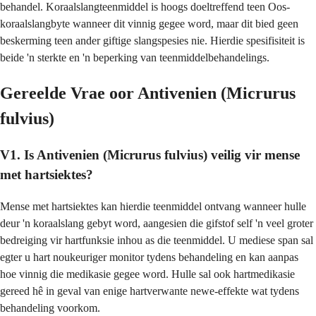
behandel. Koraalslangteenmiddel is hoogs doeltreffend teen Oos-
koraalslangbyte wanneer dit vinnig gegee word, maar dit bied geen
beskerming teen ander giftige slangspesies nie. Hierdie spesifisiteit is
beide 'n sterkte en 'n beperking van teenmiddelbehandelings.
Gereelde Vrae oor Antivenien (Micrurus
fulvius)
V1. Is Antivenien (Micrurus fulvius) veilig vir mense
met hartsiektes?
Mense met hartsiektes kan hierdie teenmiddel ontvang wanneer hulle
deur 'n koraalslang gebyt word, aangesien die gifstof self 'n veel groter
bedreiging vir hartfunksie inhou as die teenmiddel. U mediese span sal
egter u hart noukeuriger monitor tydens behandeling en kan aanpas
hoe vinnig die medikasie gegee word. Hulle sal ook hartmedikasie
gereed hê in geval van enige hartverwante newe-effekte wat tydens
behandeling voorkom.