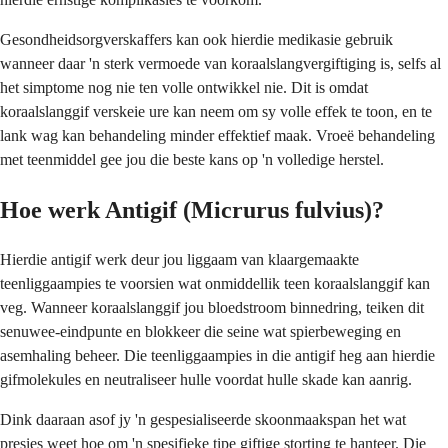
Gesondheidsorgverskaffers kan ook hierdie medikasie gebruik
wanneer daar 'n sterk vermoede van koraalslangvergiftiging is, selfs al
het simptome nog nie ten volle ontwikkel nie. Dit is omdat
koraalslanggif verskeie ure kan neem om sy volle effek te toon, en te
lank wag kan behandeling minder effektief maak. Vroeë behandeling
met teenmiddel gee jou die beste kans op 'n volledige herstel.
Hoe werk Antigif (Micrurus fulvius)?
Hierdie antigif werk deur jou liggaam van klaargemaakte
teenliggaampies te voorsien wat onmiddellik teen koraalslanggif kan
veg. Wanneer koraalslanggif jou bloedstroom binnedring, teiken dit
senuwee-eindpunte en blokkeer die seine wat spierbeweging en
asemhaling beheer. Die teenliggaampies in die antigif heg aan hierdie
gifmolekules en neutraliseer hulle voordat hulle skade kan aanrig.
Dink daaraan asof jy 'n gespesialiseerde skoonmaakspan het wat
presies weet hoe om 'n spesifieke tipe giftige storting te hanteer. Die