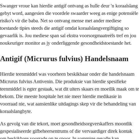
Swanger vroue kan hierdie antigif ontvang as hulle deur 'n koraalslang
gebyt word, aangesien die voordele swaarder weeg as enige potensiële
risiko's vir die baba. Net so ontvang mense met ander mediese
toestande tipies steeds die antigif omdat koraalslangvergiftiging so
gevaarlik is. Jou mediese span sal ekstra voorsorgmaatreëls tref en jou
noukeuriger monitor as jy onderliggende gesondheidstoestande het.
Antigif (Micrurus fulvius) Handelsnaam
Hierdie teenmiddel was voorheen beskikbaar onder die handelsnaam
Micrurus fulvius Antivenin. Die produksie van hierdie spesifieke
teenmiddel is egter gestaak, wat dit uiters skaars en moeilik maak om te
bekom. Die meeste hospitale het nie meer hierdie medikasie in
voorraad nie, wat aansienlike uitdagings skep vir die behandeling van
koraalslangbyte.
As gevolg van die tekort, moet gesondheidsorgverskaffers moontlik
gespesialiseerde gifbeheersentrums of die vervaardiger direk kontak
om beskikbare voorrade op te spoor. In sommige gevalle kan