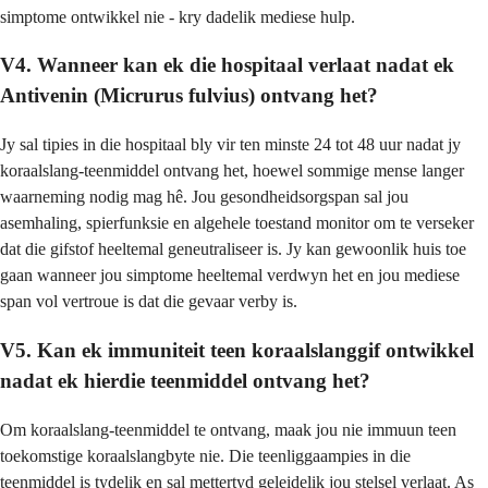
simptome ontwikkel nie - kry dadelik mediese hulp.
V4. Wanneer kan ek die hospitaal verlaat nadat ek
Antivenin (Micrurus fulvius) ontvang het?
Jy sal tipies in die hospitaal bly vir ten minste 24 tot 48 uur nadat jy
koraalslang-teenmiddel ontvang het, hoewel sommige mense langer
waarneming nodig mag hê. Jou gesondheidsorgspan sal jou
asemhaling, spierfunksie en algehele toestand monitor om te verseker
dat die gifstof heeltemal geneutraliseer is. Jy kan gewoonlik huis toe
gaan wanneer jou simptome heeltemal verdwyn het en jou mediese
span vol vertroue is dat die gevaar verby is.
V5. Kan ek immuniteit teen koraalslanggif ontwikkel
nadat ek hierdie teenmiddel ontvang het?
Om koraalslang-teenmiddel te ontvang, maak jou nie immuun teen
toekomstige koraalslangbyte nie. Die teenliggaampies in die
teenmiddel is tydelik en sal mettertyd geleidelik jou stelsel verlaat. As