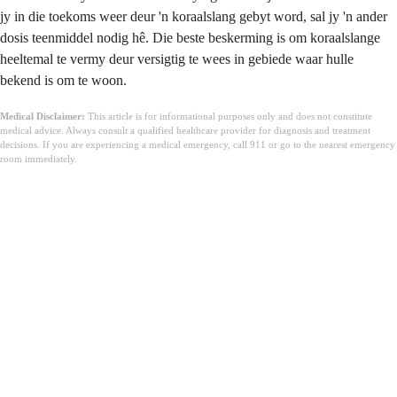
jy in die toekoms weer deur 'n koraalslang gebyt word, sal jy 'n ander
dosis teenmiddel nodig hê. Die beste beskerming is om koraalslange
heeltemal te vermy deur versigtig te wees in gebiede waar hulle
bekend is om te woon.
Medical Disclaimer:
This article is for informational purposes only and does not constitute
medical advice. Always consult a qualified healthcare provider for diagnosis and treatment
decisions. If you are experiencing a medical emergency, call 911 or go to the nearest emergency
room immediately.