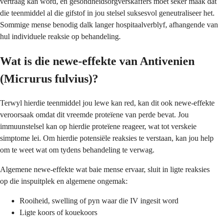
vertraag kan word, en gesondheidsorgverskaffers moet seker maak dat
die teenmiddel al die gifstof in jou stelsel suksesvol geneutraliseer het.
Sommige mense benodig dalk langer hospitaalverblyf, afhangende van
hul individuele reaksie op behandeling.
Wat is die newe-effekte van Antivenien
(Micrurus fulvius)?
Terwyl hierdie teenmiddel jou lewe kan red, kan dit ook newe-effekte
veroorsaak omdat dit vreemde proteïene van perde bevat. Jou
immuunstelsel kan op hierdie proteïene reageer, wat tot verskeie
simptome lei. Om hierdie potensiële reaksies te verstaan, kan jou help
om te weet wat om tydens behandeling te verwag.
Algemene newe-effekte wat baie mense ervaar, sluit in ligte reaksies
op die inspuitplek en algemene ongemak:
Rooiheid, swelling of pyn waar die IV ingesit word
Ligte koors of kouekoors