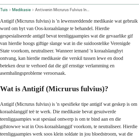
Tuis
Medikasie
Antivenin Micrurus Fulvius Intravenous Route
Antigif (Micrurus fulvius) is 'n lewensreddende medikasie wat gebruik
word om byt van Oos-koraalslange te behandel. Hierdie
gespesialiseerde antigif bevat teenliggaampies wat die gevaarlike gif
van hierdie hoogs giftige slange wat in die suidoostelike Verenigde
State voorkom, neutraliseer. Wanneer iemand 'n koraalslangbyt
ontvang, kan hierdie medikasie die verskil tussen lewe en dood
beteken deur te verhoed dat die gif ernstige verlamming en
asemhalingsprobleme veroorsaak.
Wat is Antigif (Micrurus fulvius)?
Antigif (Micrurus fulvius) is 'n spesifieke tipe antigif wat geskep is om
koraalslanggif teë te werk. Die medikasie bevat gesuiwerde
teenliggaampies wat spesiaal ontwerp is om te bind aan en die
gifstowwe wat in Oos-koraalslanggif voorkom, te neutraliseer. Hierdie
teenliggaampies werk soos klein soldate in jou bloedstroom, wat die