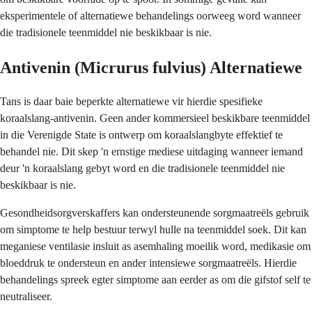
eksperimentele of alternatiewe behandelings oorweeg word wanneer
die tradisionele teenmiddel nie beskikbaar is nie.
Antivenin (Micrurus fulvius) Alternatiewe
Tans is daar baie beperkte alternatiewe vir hierdie spesifieke
koraalslang-antivenin. Geen ander kommersieel beskikbare teenmiddel
in die Verenigde State is ontwerp om koraalslangbyte effektief te
behandel nie. Dit skep 'n ernstige mediese uitdaging wanneer iemand
deur 'n koraalslang gebyt word en die tradisionele teenmiddel nie
beskikbaar is nie.
Gesondheidsorgverskaffers kan ondersteunende sorgmaatreëls gebruik
om simptome te help bestuur terwyl hulle na teenmiddel soek. Dit kan
meganiese ventilasie insluit as asemhaling moeilik word, medikasie om
bloeddruk te ondersteun en ander intensiewe sorgmaatreëls. Hierdie
behandelings spreek egter simptome aan eerder as om die gifstof self te
neutraliseer.