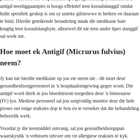
antigif-teenliggaampies is hoogs effektief teen koraalslanggif omdat
hulle spesifiek geskep is om sy unieke gifstowwe te herken en daaraan
te bind. Hierdie geteikende benadering maak die medikasie baie
kragtig teen koraalslangbyte, alhoewel dit nie teen ander tipes slanggif
sal werk nie.
Hoe moet ek Antigif (Micrurus fulvius)
neem?
Jy kan nie hierdie medikasie op jou eie neem nie - dit moet deur
gesondheidsorgpersoneel in 'n hospitaalomgewing gegee word. Die
antigif word direk in jou bloedstroom toegedien deur 'n binneaarse
(IV) lyn. Mediese personeel sal jou sorgvuldig monitor deur die hele
proses om enige reaksies dop te hou en te verseker dat die behandeling
behoorlik werk.
Voordat jy die teenmiddel ontvang, sal jou gesondheidsorgspan
waarskynlik 'n veltstoets uitvoer om vir allergiese reaksies te kyk.