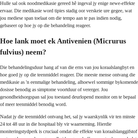
Hulle sal ook noodmedikasie gereed hê ingeval jy enige newe-effekte
ervaar. Die medikasie word tipies stadig oor verskeie ure gegee, wat
jou mediese span toelaat om die tempo aan te pas indien nodig,
gebaseer op hoe jy op die behandeling reageer.
Hoe lank moet ek Antivenien (Micrurus
fulvius) neem?
Die behandelingsduur hang af van die erns van jou koraalslangbyt en
hoe goed jy op die teenmiddel reageer. Die meeste mense ontvang die
medikasie as 'n eenmalige behandeling, alhoewel sommige bykomende
dosisse benodig as simptome voortduur of vererger. Jou
gesondheidsorgspan sal jou toestand deurlopend monitor om te bepaal
of meer teenmiddel benodig word.
Nadat jy die teenmiddel ontvang het, sal jy waarskynlik vir ten minste
24 tot 48 uur in die hospitaal bly vir waarneming. Hierdie
moniteringstydperk is cruciaal omdat die effekte van koraalslanggifstof