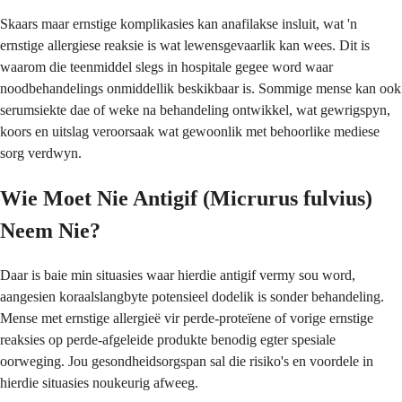
Skaars maar ernstige komplikasies kan anafilakse insluit, wat 'n
ernstige allergiese reaksie is wat lewensgevaarlik kan wees. Dit is
waarom die teenmiddel slegs in hospitale gegee word waar
noodbehandelings onmiddellik beskikbaar is. Sommige mense kan ook
serumsiekte dae of weke na behandeling ontwikkel, wat gewrigspyn,
koors en uitslag veroorsaak wat gewoonlik met behoorlike mediese
sorg verdwyn.
Wie Moet Nie Antigif (Micrurus fulvius)
Neem Nie?
Daar is baie min situasies waar hierdie antigif vermy sou word,
aangesien koraalslangbyte potensieel dodelik is sonder behandeling.
Mense met ernstige allergieë vir perde-proteïene of vorige ernstige
reaksies op perde-afgeleide produkte benodig egter spesiale
oorweging. Jou gesondheidsorgspan sal die risiko's en voordele in
hierdie situasies noukeurig afweeg.