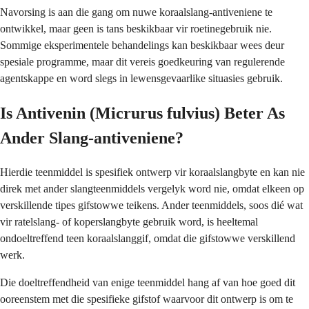
Navorsing is aan die gang om nuwe koraalslang-antiveniene te
ontwikkel, maar geen is tans beskikbaar vir roetinegebruik nie.
Sommige eksperimentele behandelings kan beskikbaar wees deur
spesiale programme, maar dit vereis goedkeuring van regulerende
agentskappe en word slegs in lewensgevaarlike situasies gebruik.
Is Antivenin (Micrurus fulvius) Beter As
Ander Slang-antiveniene?
Hierdie teenmiddel is spesifiek ontwerp vir koraalslangbyte en kan nie
direk met ander slangteenmiddels vergelyk word nie, omdat elkeen op
verskillende tipes gifstowwe teikens. Ander teenmiddels, soos dié wat
vir ratelslang- of koperslangbyte gebruik word, is heeltemal
ondoeltreffend teen koraalslanggif, omdat die gifstowwe verskillend
werk.
Die doeltreffendheid van enige teenmiddel hang af van hoe goed dit
ooreenstem met die spesifieke gifstof waarvoor dit ontwerp is om te