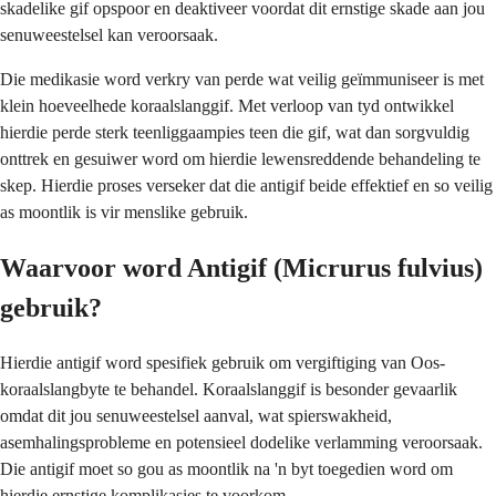
skadelike gif opspoor en deaktiveer voordat dit ernstige skade aan jou
senuweestelsel kan veroorsaak.
Die medikasie word verkry van perde wat veilig geïmmuniseer is met
klein hoeveelhede koraalslanggif. Met verloop van tyd ontwikkel
hierdie perde sterk teenliggaampies teen die gif, wat dan sorgvuldig
onttrek en gesuiwer word om hierdie lewensreddende behandeling te
skep. Hierdie proses verseker dat die antigif beide effektief en so veilig
as moontlik is vir menslike gebruik.
Waarvoor word Antigif (Micrurus fulvius)
gebruik?
Hierdie antigif word spesifiek gebruik om vergiftiging van Oos-
koraalslangbyte te behandel. Koraalslanggif is besonder gevaarlik
omdat dit jou senuweestelsel aanval, wat spierswakheid,
asemhalingsprobleme en potensieel dodelike verlamming veroorsaak.
Die antigif moet so gou as moontlik na 'n byt toegedien word om
hierdie ernstige komplikasies te voorkom.