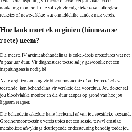
Tydens die inspuiting sal mediese personeel jou vitale tekens
noukeurig monitor. Hulle sal kyk vir enige tekens van allergiese
reaksies of newe-effekte wat onmiddellike aandag mag vereis.
Hoe lank moet ek arginien (binneaarse
roete) neem?
Die meeste IV arginienbehandelings is enkel-dosis prosedures wat net
'n paar uur duur. Vir diagnostiese toetse sal jy gewoonlik net een
inspuitingsessie nodig hê.
As jy arginien ontvang vir hiperammonemie of ander metaboliese
toestande, kan behandeling vir verskeie dae voortduur. Jou dokter sal
jou bloedvlakke monitor en die duur aanpas op grond van hoe jou
liggaam reageer.
Die behandelingskedule hang heeltemal af van jou spesifieke toestand.
Groeihormoontoetsing vereis tipies net een sessie, terwyl ernstige
metaboliese afwykings deurlopende ondersteuning benodig totdat jou