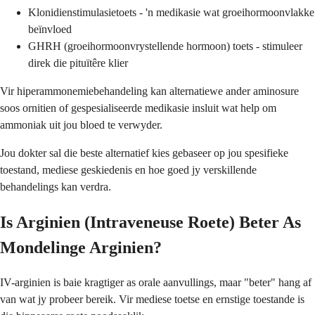
Klonidienstimulasietoets - 'n medikasie wat groeihormoonvlakke
beïnvloed
GHRH (groeihormoonvrystellende hormoon) toets - stimuleer
direk die pituïtêre klier
Vir hiperammonemiebehandeling kan alternatiewe ander aminosure
soos ornitien of gespesialiseerde medikasie insluit wat help om
ammoniak uit jou bloed te verwyder.
Jou dokter sal die beste alternatief kies gebaseer op jou spesifieke
toestand, mediese geskiedenis en hoe goed jy verskillende
behandelings kan verdra.
Is Arginien (Intraveneuse Roete) Beter As
Mondelinge Arginien?
IV-arginien is baie kragtiger as orale aanvullings, maar "beter" hang af
van wat jy probeer bereik. Vir mediese toetse en ernstige toestande is