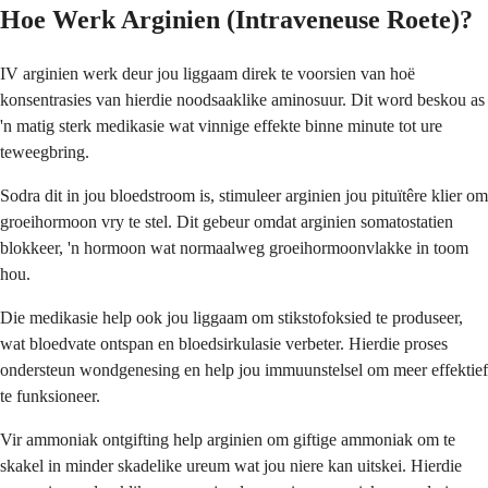
Hoe Werk Arginien (Intraveneuse Roete)?
IV arginien werk deur jou liggaam direk te voorsien van hoë
konsentrasies van hierdie noodsaaklike aminosuur. Dit word beskou as
'n matig sterk medikasie wat vinnige effekte binne minute tot ure
teweegbring.
Sodra dit in jou bloedstroom is, stimuleer arginien jou pituïtêre klier om
groeihormoon vry te stel. Dit gebeur omdat arginien somatostatien
blokkeer, 'n hormoon wat normaalweg groeihormoonvlakke in toom
hou.
Die medikasie help ook jou liggaam om stikstofoksied te produseer,
wat bloedvate ontspan en bloedsirkulasie verbeter. Hierdie proses
ondersteun wondgenesing en help jou immuunstelsel om meer effektief
te funksioneer.
Vir ammoniak ontgifting help arginien om giftige ammoniak om te
skakel in minder skadelike ureum wat jou niere kan uitskei. Hierdie