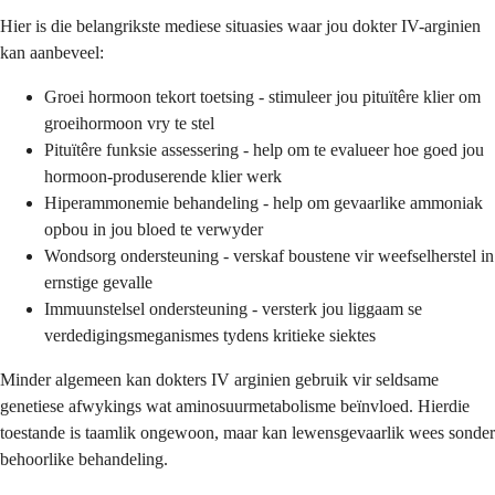
Hier is die belangrikste mediese situasies waar jou dokter IV-arginien
kan aanbeveel:
Groei hormoon tekort toetsing - stimuleer jou pituïtêre klier om
groeihormoon vry te stel
Pituïtêre funksie assessering - help om te evalueer hoe goed jou
hormoon-produserende klier werk
Hiperammonemie behandeling - help om gevaarlike ammoniak
opbou in jou bloed te verwyder
Wondsorg ondersteuning - verskaf boustene vir weefselherstel in
ernstige gevalle
Immuunstelsel ondersteuning - versterk jou liggaam se
verdedigingsmeganismes tydens kritieke siektes
Minder algemeen kan dokters IV arginien gebruik vir seldsame
genetiese afwykings wat aminosuurmetabolisme beïnvloed. Hierdie
toestande is taamlik ongewoon, maar kan lewensgevaarlik wees sonder
behoorlike behandeling.