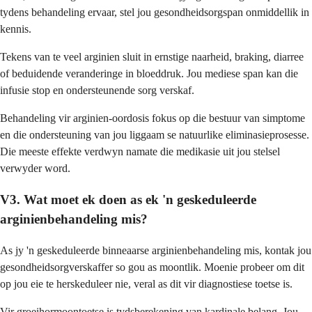
tydens behandeling ervaar, stel jou gesondheidsorgspan onmiddellik in
kennis.
Tekens van te veel arginien sluit in ernstige naarheid, braking, diarree
of beduidende veranderinge in bloeddruk. Jou mediese span kan die
infusie stop en ondersteunende sorg verskaf.
Behandeling vir arginien-oordosis fokus op die bestuur van simptome
en die ondersteuning van jou liggaam se natuurlike eliminasieprosesse.
Die meeste effekte verdwyn namate die medikasie uit jou stelsel
verwyder word.
V3. Wat moet ek doen as ek 'n geskeduleerde
arginienbehandeling mis?
As jy 'n geskeduleerde binneaarse arginienbehandeling mis, kontak jou
gesondheidsorgverskaffer so gou as moontlik. Moenie probeer om dit
op jou eie te herskeduleer nie, veral as dit vir diagnostiese toetse is.
Vir groeihormoontoetse is tydsberekening van kardinale belang. Jou