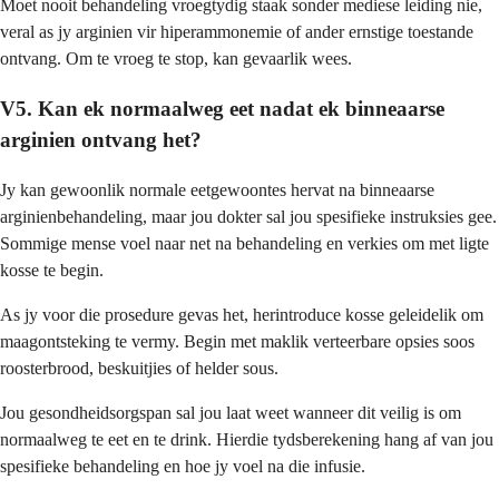
Moet nooit behandeling vroegtydig staak sonder mediese leiding nie,
veral as jy arginien vir hiperammonemie of ander ernstige toestande
ontvang. Om te vroeg te stop, kan gevaarlik wees.
V5. Kan ek normaalweg eet nadat ek binneaarse
arginien ontvang het?
Jy kan gewoonlik normale eetgewoontes hervat na binneaarse
arginienbehandeling, maar jou dokter sal jou spesifieke instruksies gee.
Sommige mense voel naar net na behandeling en verkies om met ligte
kosse te begin.
As jy voor die prosedure gevas het, herintroduce kosse geleidelik om
maagontsteking te vermy. Begin met maklik verteerbare opsies soos
roosterbrood, beskuitjies of helder sous.
Jou gesondheidsorgspan sal jou laat weet wanneer dit veilig is om
normaalweg te eet en te drink. Hierdie tydsberekening hang af van jou
spesifieke behandeling en hoe jy voel na die infusie.