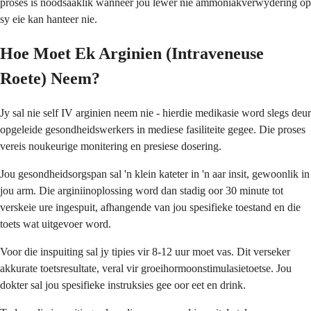
proses is noodsaaklik wanneer jou lewer nie ammoniakverwydering op
sy eie kan hanteer nie.
Hoe Moet Ek Arginien (Intraveneuse
Roete) Neem?
Jy sal nie self IV arginien neem nie - hierdie medikasie word slegs deur
opgeleide gesondheidswerkers in mediese fasiliteite gegee. Die proses
vereis noukeurige monitering en presiese dosering.
Jou gesondheidsorgspan sal 'n klein kateter in 'n aar insit, gewoonlik in
jou arm. Die arginiinoplossing word dan stadig oor 30 minute tot
verskeie ure ingespuit, afhangende van jou spesifieke toestand en die
toets wat uitgevoer word.
Voor die inspuiting sal jy tipies vir 8-12 uur moet vas. Dit verseker
akkurate toetsresultate, veral vir groeihormoonstimulasietoetse. Jou
dokter sal jou spesifieke instruksies gee oor eet en drink.