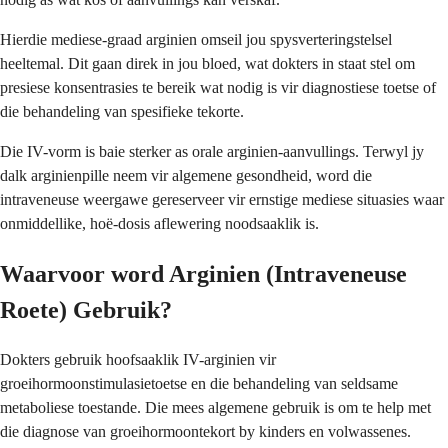
Hierdie mediese-graad arginien omseil jou spysverteringstelsel
heeltemal. Dit gaan direk in jou bloed, wat dokters in staat stel om
presiese konsentrasies te bereik wat nodig is vir diagnostiese toetse of
die behandeling van spesifieke tekorte.
Die IV-vorm is baie sterker as orale arginien-aanvullings. Terwyl jy
dalk arginienpille neem vir algemene gesondheid, word die
intraveneuse weergawe gereserveer vir ernstige mediese situasies waar
onmiddellike, hoë-dosis aflewering noodsaaklik is.
Waarvoor word Arginien (Intraveneuse
Roete) Gebruik?
Dokters gebruik hoofsaaklik IV-arginien vir
groeihormoonstimulasietoetse en die behandeling van seldsame
metaboliese toestande. Die mees algemene gebruik is om te help met
die diagnose van groeihormoontekort by kinders en volwassenes.