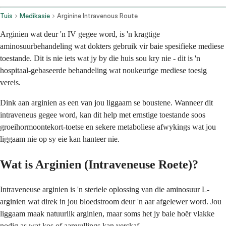
Tuis
Medikasie
Arginine Intravenous Route
Arginien wat deur 'n IV gegee word, is 'n kragtige
aminosuurbehandeling wat dokters gebruik vir baie spesifieke mediese
toestande. Dit is nie iets wat jy by die huis sou kry nie - dit is 'n
hospitaal-gebaseerde behandeling wat noukeurige mediese toesig
vereis.
Dink aan arginien as een van jou liggaam se boustene. Wanneer dit
intraveneus gegee word, kan dit help met ernstige toestande soos
groeihormoontekort-toetse en sekere metaboliese afwykings wat jou
liggaam nie op sy eie kan hanteer nie.
Wat is Arginien (Intraveneuse Roete)?
Intraveneuse arginien is 'n steriele oplossing van die aminosuur L-
arginien wat direk in jou bloedstroom deur 'n aar afgelewer word. Jou
liggaam maak natuurlik arginien, maar soms het jy baie hoër vlakke
nodig as wat kos of aanvullings kan verskaf.