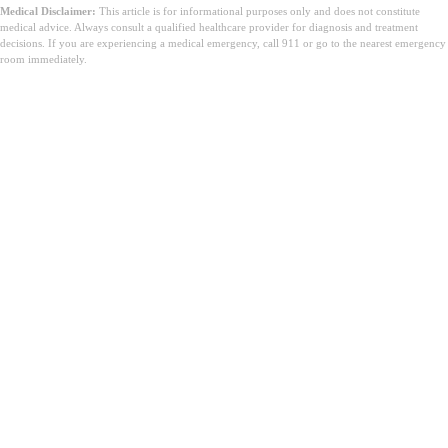
Medical Disclaimer:
This article is for informational purposes only and does not constitute
medical advice. Always consult a qualified healthcare provider for diagnosis and treatment
decisions. If you are experiencing a medical emergency, call 911 or go to the nearest emergency
room immediately.