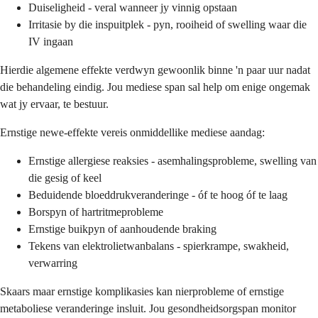
Duiseligheid - veral wanneer jy vinnig opstaan
Irritasie by die inspuitplek - pyn, rooiheid of swelling waar die
IV ingaan
Hierdie algemene effekte verdwyn gewoonlik binne 'n paar uur nadat
die behandeling eindig. Jou mediese span sal help om enige ongemak
wat jy ervaar, te bestuur.
Ernstige newe-effekte vereis onmiddellike mediese aandag:
Ernstige allergiese reaksies - asemhalingsprobleme, swelling van
die gesig of keel
Beduidende bloeddrukveranderinge - óf te hoog óf te laag
Borspyn of hartritmeprobleme
Ernstige buikpyn of aanhoudende braking
Tekens van elektrolietwanbalans - spierkrampe, swakheid,
verwarring
Skaars maar ernstige komplikasies kan nierprobleme of ernstige
metaboliese veranderinge insluit. Jou gesondheidsorgspan monitor