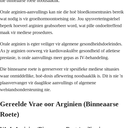
die binneaarse roete noodsaaklik.
Orale arginien-aanvullings kan nie die hoë bloedkonsentrasies bereik
wat nodig is vir groeihormoontoetsing nie. Jou spysverteringstelsel
beperk hoeveel arginien geabsorbeer word, wat pille ondoeltreffend
maak vir mediese prosedures.
Orale arginien is egter veiliger vir algemene gesondheidsdoeleindes.
As jy arginien oorweeg vir kardiovaskulêre gesondheid of atletiese
prestasie, is orale aanvullings meer gepas as IV-behandeling.
Die binneaarse roete is gereserveer vir spesifieke mediese situasies
waar onmiddellike, hoë-dosis aflewering noodsaaklik is. Dit is nie 'n
plaasvervanger vir daaglikse aanvullings of algemene
welstandsondersteuning nie.
Gereelde Vrae oor Arginien (Binneaarse
Roete)