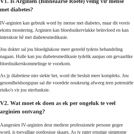
V1. Is Arginien (Binneaarse Roete) veilig vir mense
met diabetes?
IV-arginien kan gebruik word by mense met diabetes, maar dit vereis
ekstra monitering. Arginien kan bloedsuikervlakke beïnvloed en kan
interaksie hê met diabetesmedikasie.
Jou dokter sal jou bloedglukose meer gereeld tydens behandeling
nagaan. Hulle kan jou diabetesmedikasie tydelik aanpas om gevaarlike
bloedsuikerskommelinge te voorkom.
As jy diabetiese nier siekte het, word die besluit meer kompleks. Jou
gesondheidsorgspan sal die voordele noukeurig afweeg teen potensiële
risiko's vir jou nierfunksie.
V2. Wat moet ek doen as ek per ongeluk te veel
arginien ontvang?
Aangesien IV-arginien deur mediese professionele persone gegee
word, is toevallige oordosisse skaars. As jy egter ernstige simptome