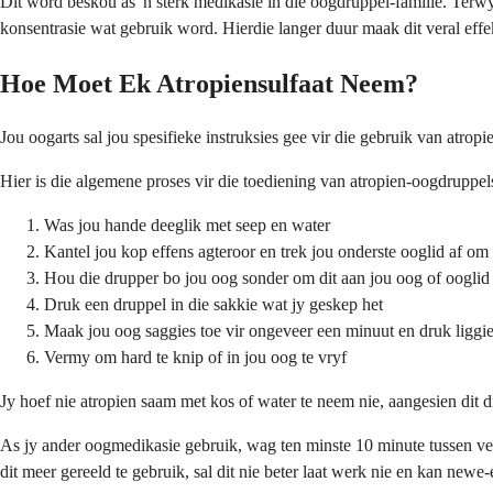
Dit word beskou as 'n sterk medikasie in die oogdruppel-familie. Terwy
konsentrasie wat gebruik word. Hierdie langer duur maak dit veral eff
Hoe Moet Ek Atropiensulfaat Neem?
Jou oogarts sal jou spesifieke instruksies gee vir die gebruik van atro
Hier is die algemene proses vir die toediening van atropien-oogdruppel
Was jou hande deeglik met seep en water
Kantel jou kop effens agteroor en trek jou onderste ooglid af om 
Hou die drupper bo jou oog sonder om dit aan jou oog of ooglid 
Druk een druppel in die sakkie wat jy geskep het
Maak jou oog saggies toe vir ongeveer een minuut en druk liggi
Vermy om hard te knip of in jou oog te vryf
Jy hoef nie atropien saam met kos of water te neem nie, aangesien dit d
As jy ander oogmedikasie gebruik, wag ten minste 10 minute tussen ver
dit meer gereeld te gebruik, sal dit nie beter laat werk nie en kan newe