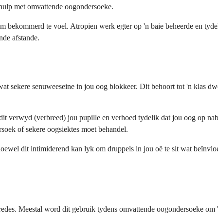
e hulp met omvattende oogondersoeke.
om bekommerd te voel. Atropien werk egter op 'n baie beheerde en tydel
nde afstande.
t wat sekere senuweeseine in jou oog blokkeer. Dit behoort tot 'n klas 
 dit verwyd (verbreed) jou pupille en verhoed tydelik dat jou oog op 
rsoek of sekere oogsiektes moet behandel.
ewel dit intimiderend kan lyk om druppels in jou oë te sit wat beïnvloe
redes. Meestal word dit gebruik tydens omvattende oogondersoeke om 'n 