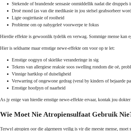
Stekende of brandende sensasie onmiddellik nadat die druppels in
Droë mond (as van die medikasie in jou stelsel geabsorbeer wor
Ligte oogirritasie of rooiheid
Probleme om op nabygeleë voorwerpe te fokus
Hierdie effekte is gewoonlik tydelik en verwag. Sommige mense kan
Hier is seldsame maar ernstige newe-effekte om voor op te let:
Ernstige oogpyn of skielike veranderinge in sig
Tekens van allergiese reaksie soos swelling rondom die oë, prob
Vinnige hartklop of duiseligheid
Verwarring of ongewone gedrag (veral by kinders of bejaarde pa
Ernstige hoofpyn of naarheid
As jy enige van hierdie ernstige newe-effekte ervaar, kontak jou dokt
Wie Moet Nie Atropiensulfaat Gebruik Nie
Terwyl atropien oor die algemeen veilig is vir die meeste mense, moet 