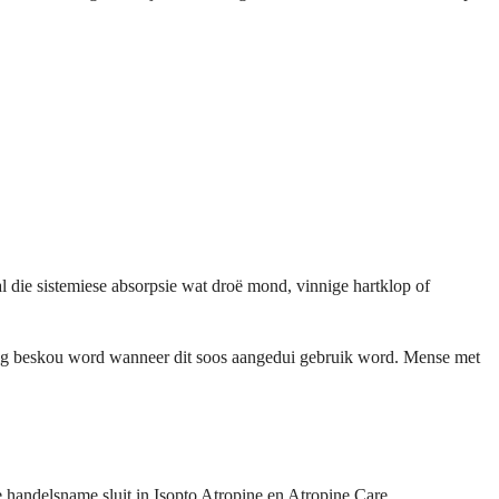
al die sistemiese absorpsie wat droë mond, vinnige hartklop of
ilig beskou word wanneer dit soos aangedui gebruik word. Mense met
handelsname sluit in Isopto Atropine en Atropine Care.