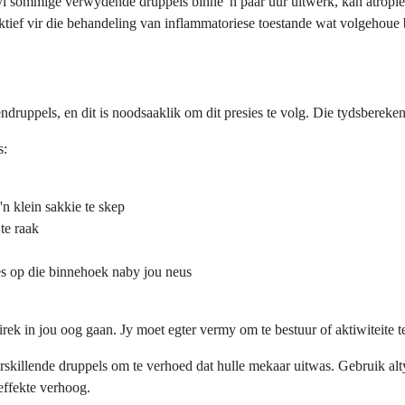
l sommige verwydende druppels binne 'n paar uur uitwerk, kan atropien 
ektief vir die behandeling van inflammatoriese toestande wat volgehoue
piendruppels, en dit is noodsaaklik om dit presies te volg. Die tydsber
s:
'n klein sakkie te skep
te raak
es op die binnehoek naby jou neus
irek in jou oog gaan. Jy moet egter vermy om te bestuur of aktiwiteite t
skillende druppels om te verhoed dat hulle mekaar uitwas. Gebruik alt
-effekte verhoog.