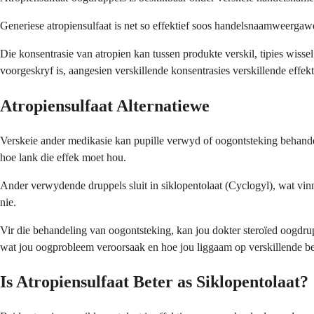
Generiese atropiensulfaat is net so effektief soos handelsnaamweergaw
Die konsentrasie van atropien kan tussen produkte verskil, tipies wissel
voorgeskryf is, aangesien verskillende konsentrasies verskillende effekt
Atropiensulfaat Alternatiewe
Verskeie ander medikasie kan pupille verwyd of oogontsteking behandel,
hoe lank die effek moet hou.
Ander verwydende druppels sluit in siklopentolaat (Cyclogyl), wat vinn
nie.
Vir die behandeling van oogontsteking, kan jou dokter steroïed oogdru
wat jou oogprobleem veroorsaak en hoe jou liggaam op verskillende be
Is Atropiensulfaat Beter as Siklopentolaat?