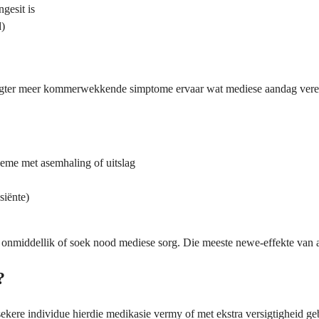
gesit is
d)
 egter meer kommerwekkende simptome ervaar wat mediese aandag vere
leme met asemhaling of uitslag
siënte)
er onmiddellik of soek nood mediese sorg. Die meeste newe-effekte van 
?
sekere individue hierdie medikasie vermy of met ekstra versigtigheid ge