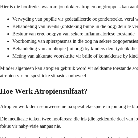
Hier is die hoofredes waarom jou dokter atropien oogdruppels kan aan
Verwyding van pupille vir gedetailleerde oogondersoeke, veral 
Behandeling van uveïtis (ontsteking binne-in die oog) deur te verh
Bestuur van erge oogpyn van sekere inflammatoriese toestande
Voorkoming van spierspasmas in die oog na sekere oogoperasies
Behandeling van ambliopie (lui oog) by kinders deur tydelik die v
Meting van akkurate voorskrifte vir brille of kontaklense by kind
Minder algemeen kan atropien gebruik word vir seldsame toestande soo
atropien vir jou spesifieke situasie aanbeveel.
Hoe Werk Atropiensulfaat?
Atropien werk deur senuweeseine na spesifieke spiere in jou oog te bl
Die medikasie teiken twee hoofareas: die iris (die gekleurde deel van j
fokus vir naby-visie aanpas nie.