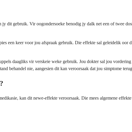
jy dit gebruik. Vir oogondersoeke benodig jy dalk net een of twee dosi
tipies een keer voor jou afspraak gebruik. Die effekte sal geleidelik o
ruppels daagliks vir verskeie weke gebruik. Jou dokter sal jou vorderi
stand behandel nie, aangesien dit kan veroorsaak dat jou simptome terug
t?
edikasie, kan dit newe-effekte veroorsaak. Die mees algemene effekte