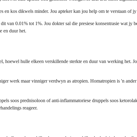
es en kos dikwels minder. Jou apteker kan jou help om te verstaan of 
 dit van 0.01% tot 1%. Jou dokter sal die presiese konsentrasie wat jy be
e en duur het.
 hoewel hulle elkeen verskillende sterkte en duur van werking het. Jou 
iger werk maar vinniger verdwyn as atropien. Homatropien is 'n ander o
ppels soos prednisoloon of anti-inflammatoriese druppels soos ketorola
handelings reageer.