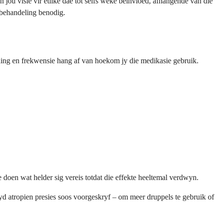
jou visie vir etlike dae tot selfs weke beïnvloed, afhangende van die
 behandeling benodig.
ekening en frekwensie hang af van hoekom jy die medikasie gebruik.
e doen wat helder sig vereis totdat die effekte heeltemal verdwyn.
yd atropien presies soos voorgeskryf – om meer druppels te gebruik of