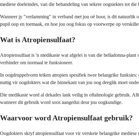
mediese doeleindes, van die behandeling van sekere oogsiektes tot di
Wanneer jy "verlamming" in verband met jou oë hoor, is dit natuurlik 
pupil oop en toemaak, en hoe jou oog fokus op voorwerpe op verskille
Wat is Atropiensulfaat?
Atropiensulfaat is 'n medikasie wat afgelei is van die belladonna-plan
verhinder om normaal te funksioneer.
In oogdruppelvorm teiken atropien spesifiek twee belangrike funksies:
nuttig vir oogdokters wat die binnekant van jou oog deeglik moet onde
Die medikasie word al dekades lank veilig in oftalmologie gebruik. Alho
wanneer dit gebruik word soos aangedui deur jou oogkundige.
Waarvoor word Atropiensulfaat gebruik?
Oogdokters skryf atropiensulfaat voor vir verskeie belangrike mediese 