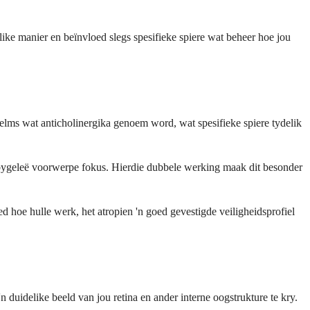
ike manier en beïnvloed slegs spesifieke spiere wat beheer hoe jou
dwelms wat anticholinergika genoem word, wat spesifieke spiere tydelik
nabygeleë voorwerpe fokus. Hierdie dubbele werking maak dit besonder
d hoe hulle werk, het atropien 'n goed gevestigde veiligheidsprofiel
duidelike beeld van jou retina en ander interne oogstrukture te kry.