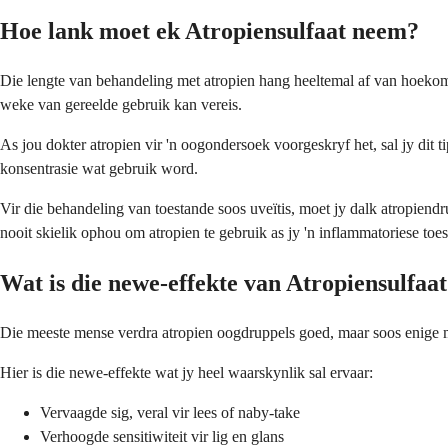
Hoe lank moet ek Atropiensulfaat neem?
Die lengte van behandeling met atropien hang heeltemal af van hoekom 
weke van gereelde gebruik kan vereis.
As jou dokter atropien vir 'n oogondersoek voorgeskryf het, sal jy dit 
konsentrasie wat gebruik word.
Vir die behandeling van toestande soos uveïtis, moet jy dalk atropiend
nooit skielik ophou om atropien te gebruik as jy 'n inflammatoriese toe
Wat is die newe-effekte van Atropiensulfaa
Die meeste mense verdra atropien oogdruppels goed, maar soos enige m
Hier is die newe-effekte wat jy heel waarskynlik sal ervaar:
Vervaagde sig, veral vir lees of naby-take
Verhoogde sensitiwiteit vir lig en glans