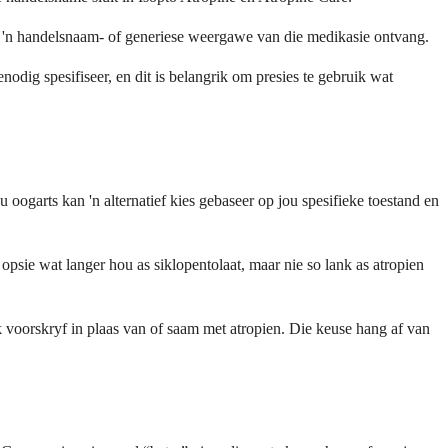
jy 'n handelsnaam- of generiese weergawe van die medikasie ontvang.
nodig spesifiseer, en dit is belangrik om presies te gebruik wat
oogarts kan 'n alternatief kies gebaseer op jou spesifieke toestand en
psie wat langer hou as siklopentolaat, maar nie so lank as atropien
k voorskryf in plaas van of saam met atropien. Die keuse hang af van