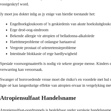
voorgeskryf word.
Jy moet jou dokter inlig as jy enige van hierdie toestande het:
Engelhoekgloukoom of 'n geskiedenis van akute hoeksluitglou
Erge droë-oog-sindroom
Bekende allergie vir atropien of belladonna-alkaloïede
Hartritmeprobleme of onlangse hartaanval
Vergrote prostaat of urienretensieprobleme
Intestinale blokkasie of erge hardlywigheid
Spesiale voorsorgmaatreëls is nodig vir sekere groepe mense. Kinders en
verwarring kan veroorsaak.
Swanger of borsvoedende vroue moet die risiko's en voordele met hul
ligte oë kan langerdurige effekte van atropien ervaar in vergelyking m
Atropiensulfaat Handelsname
Atropiensulfaat-oogdruppels is beskikbaar onder verskeie handelsname