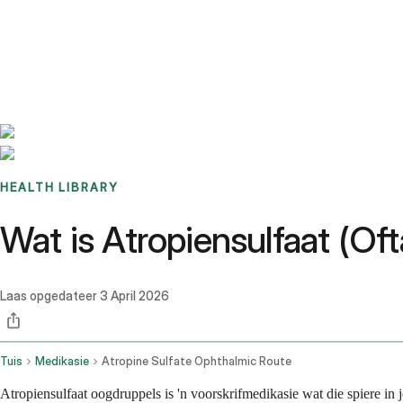
Benchmarks
Stories
FAQ
Sign up / Log in
HEALTH LIBRARY
Wat is Atropiensulfaat (Of
Laas opgedateer
3 April 2026
Tuis
Medikasie
Atropine Sulfate Ophthalmic Route
Atropiensulfaat oogdruppels is 'n voorskrifmedikasie wat die spiere in