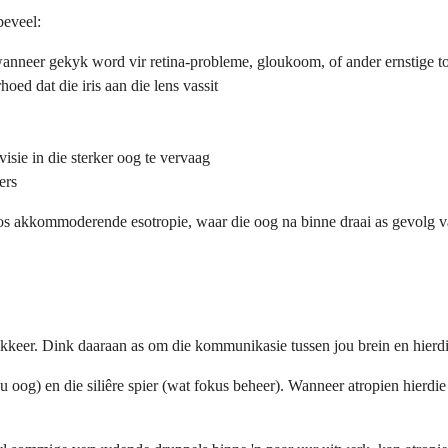
beveel:
wanneer gekyk word vir retina-probleme, gloukoom, of ander ernstige t
oed dat die iris aan die lens vassit
isie in die sterker oog te vervaag
ers
s akkommoderende esotropie, waar die oog na binne draai as gevolg va
okkeer. Dink daaraan as om die kommunikasie tussen jou brein en hierdi
ou oog) en die siliêre spier (wat fokus beheer). Wanneer atropien hierd