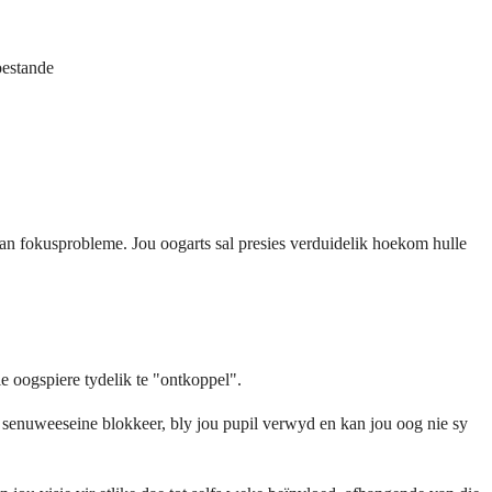
oestande
n fokusprobleme. Jou oogarts sal presies verduidelik hoekom hulle
e oogspiere tydelik te "ontkoppel".
ie senuweeseine blokkeer, bly jou pupil verwyd en kan jou oog nie sy