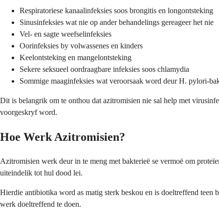
Respiratoriese kanaalinfeksies soos brongitis en longontsteking
Sinusinfeksies wat nie op ander behandelings gereageer het nie
Vel- en sagte weefselinfeksies
Oorinfeksies by volwassenes en kinders
Keelontsteking en mangelontsteking
Sekere seksueel oordraagbare infeksies soos chlamydia
Sommige maaginfeksies wat veroorsaak word deur H. pylori-bak
Dit is belangrik om te onthou dat azitromisien nie sal help met virusin
voorgeskryf word.
Hoe Werk Azitromisien?
Azitromisien werk deur in te meng met bakterieë se vermoë om proteïene
uiteindelik tot hul dood lei.
Hierdie antibiotika word as matig sterk beskou en is doeltreffend teen
werk doeltreffend te doen.