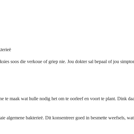
terieë
feksies soos die verkoue of griep nie. Jou dokter sal bepaal of jou sim
 te maak wat hulle nodig het om te oorleef en voort te plant. Dink daar
 baie algemene bakterieë. Dit konsentreer goed in besmette weefsels, wa