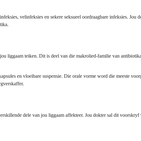
feksies, velinfeksies en sekere seksueel oordraagbare infeksies. Jou dok
tika.
 jou liggaam teiken. Dit is deel van die makrolied-familie van antibiotik
 kapsules en vloeibare suspensie. Die orale vorme word die meeste voor
rgverskaffer.
skillende dele van jou liggaam affekteer. Jou dokter sal dit voorskryf w