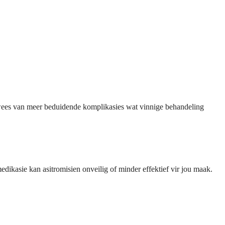
s wees van meer beduidende komplikasies wat vinnige behandeling
edikasie kan asitromisien onveilig of minder effektief vir jou maak.