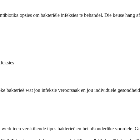
antibiotika opsies om bakteriële infeksies te behandel. Die keuse hang af
nfeksies
fieke bakterieë wat jou infeksie veroorsaak en jou individuele gesondhei
e werk teen verskillende tipes bakterieë en het afsonderlike voordele. Ge