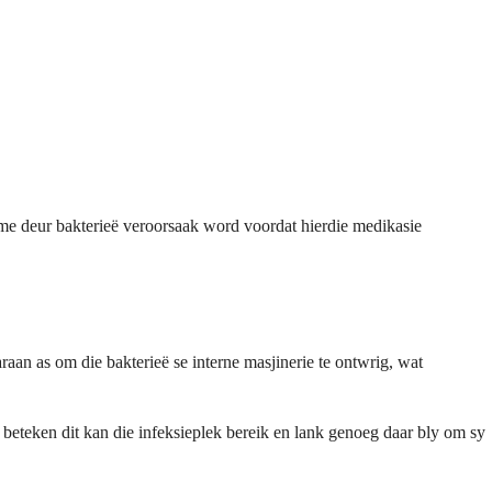
ptome deur bakterieë veroorsaak word voordat hierdie medikasie
aan as om die bakterieë se interne masjinerie te ontwrig, wat
t beteken dit kan die infeksieplek bereik en lank genoeg daar bly om sy