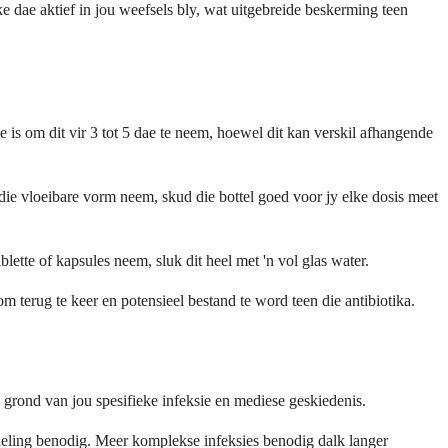
ke dae aktief in jou weefsels bly, wat uitgebreide beskerming teen
 is om dit vir 3 tot 5 dae te neem, hoewel dit kan verskil afhangende
die vloeibare vorm neem, skud die bottel goed voor jy elke dosis meet
ette of kapsules neem, sluk dit heel met 'n vol glas water.
 om terug te keer en potensieel bestand te word teen die antibiotika.
p grond van jou spesifieke infeksie en mediese geskiedenis.
andeling benodig. Meer komplekse infeksies benodig dalk langer