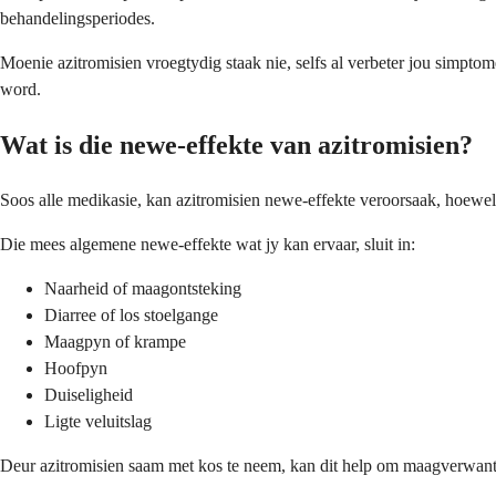
behandelingsperiodes.
Moenie azitromisien vroegtydig staak nie, selfs al verbeter jou simptom
word.
Wat is die newe-effekte van azitromisien?
Soos alle medikasie, kan azitromisien newe-effekte veroorsaak, hoewel
Die mees algemene newe-effekte wat jy kan ervaar, sluit in:
Naarheid of maagontsteking
Diarree of los stoelgange
Maagpyn of krampe
Hoofpyn
Duiseligheid
Ligte veluitslag
Deur azitromisien saam met kos te neem, kan dit help om maagverwante