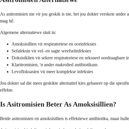
As asitromisien nie vir jou geskik is nie, het jou dokter verskeie ander 
mag hê.
Algemene alternatiewe sluit in:
Amoksisillien vir respiratoriese en oorinfeksies
Sefaleksin vir vel- en sagte weefselinfeksies
Doksisiklien vir sekere respiratoriese en seksueel oordraagbare i
Klaritromisien, 'n ander makrolied antibiotikum
Levofloksasien vir meer komplekse infeksies
Jou dokter sal die mees geskikte alternatief kies gebaseer op die spesi
effekte.
Is Asitromisien Beter As Amoksisillien?
Beide asitromisien en amoksisillien is effektiewe antibiotika, maar hull