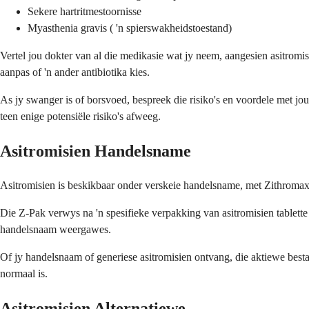
Sekere hartritmestoornisse
Myasthenia gravis ( 'n spierswakheidstoestand)
Vertel jou dokter van al die medikasie wat jy neem, aangesien asitrom
aanpas of 'n ander antibiotika kies.
As jy swanger is of borsvoed, bespreek die risiko's en voordele met j
teen enige potensiële risiko's afweeg.
Asitromisien Handelsname
Asitromisien is beskikbaar onder verskeie handelsname, met Zithromax
Die Z-Pak verwys na 'n spesifieke verpakking van asitromisien tablett
handelsnaam weergawes.
Of jy handelsnaam of generiese asitromisien ontvang, die aktiewe best
normaal is.
Asitromisien Alternatiewe