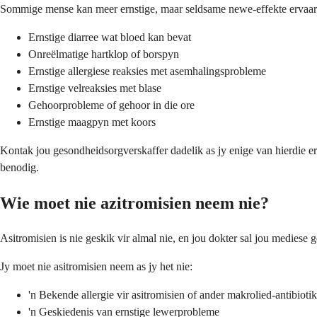
Sommige mense kan meer ernstige, maar seldsame newe-effekte ervaar
Ernstige diarree wat bloed kan bevat
Onreëlmatige hartklop of borspyn
Ernstige allergiese reaksies met asemhalingsprobleme
Ernstige velreaksies met blase
Gehoorprobleme of gehoor in die ore
Ernstige maagpyn met koors
Kontak jou gesondheidsorgverskaffer dadelik as jy enige van hierdie 
benodig.
Wie moet nie azitromisien neem nie?
Asitromisien is nie geskik vir almal nie, en jou dokter sal jou mediese
Jy moet nie asitromisien neem as jy het nie:
'n Bekende allergie vir asitromisien of ander makrolied-antibioti
'n Geskiedenis van ernstige lewerprobleme