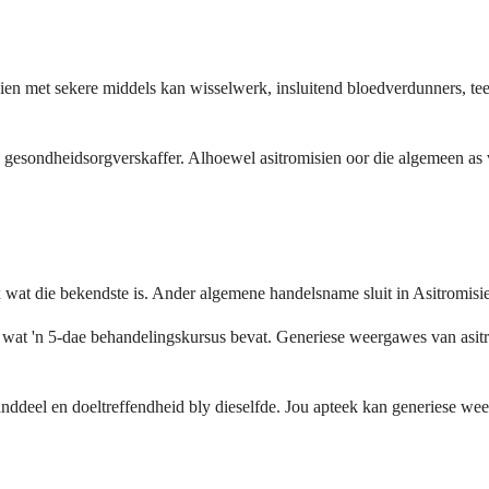
isien met sekere middels kan wisselwerk, insluitend bloedverdunners, 
ou gesondheidsorgverskaffer. Alhoewel asitromisien oor die algemeen as
 wat die bekendste is. Ander algemene handelsname sluit in Asitromis
e wat 'n 5-dae behandelingskursus bevat. Generiese weergawes van asitr
anddeel en doeltreffendheid bly dieselfde. Jou apteek kan generiese we