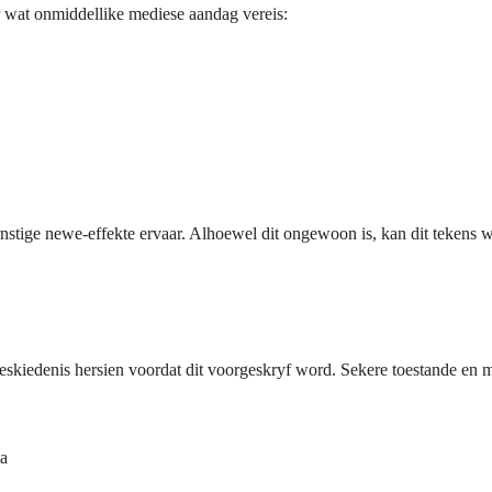
 wat onmiddellike mediese aandag vereis:
ernstige newe-effekte ervaar. Alhoewel dit ongewoon is, kan dit teken
 geskiedenis hersien voordat dit voorgeskryf word. Sekere toestande en m
ka