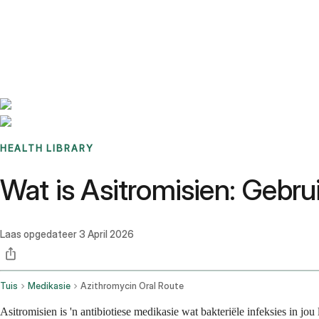
Benchmarks
Stories
FAQ
Sign up / Log in
HEALTH LIBRARY
Wat is Asitromisien: Gebr
Laas opgedateer
3 April 2026
Tuis
Medikasie
Azithromycin Oral Route
Asitromisien is 'n antibiotiese medikasie wat bakteriële infeksies in 