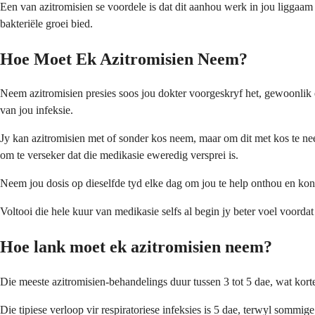
Een van azitromisien se voordele is dat dit aanhou werk in jou liggaam 
bakteriële groei bied.
Hoe Moet Ek Azitromisien Neem?
Neem azitromisien presies soos jou dokter voorgeskryf het, gewoonlik e
van jou infeksie.
Jy kan azitromisien met of sonder kos neem, maar om dit met kos te ne
om te verseker dat die medikasie eweredig versprei is.
Neem jou dosis op dieselfde tyd elke dag om jou te help onthou en kons
Voltooi die hele kuur van medikasie selfs al begin jy beter voel voordat 
Hoe lank moet ek azitromisien neem?
Die meeste azitromisien-behandelings duur tussen 3 tot 5 dae, wat korter
Die tipiese verloop vir respiratoriese infeksies is 5 dae, terwyl sommi