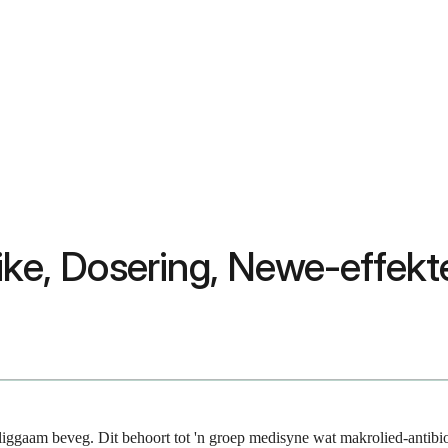
uike, Dosering, Newe-effek
jou liggaam beveg. Dit behoort tot 'n groep medisyne wat makrolied-anti