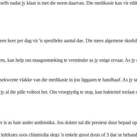
selfs nadat jy klaar is met die neem daarvan. Die medikasie kan vir etli
en keer per dag vir 'n spesifieke aantal dae. Die mees algemene skedule
em, kan help om maagontsteking te verminder as jy enige ervaar. As jy 
ekwente vlakke van die medikasie in jou liggaam te handhaaf. As jy tabl
jy al die pille voltooi het. Om vroegtydig te stop, kan bakterieë toelaat
 is as baie ander antibiotika. Jou dokter sal die presiese duur bepaal o
ge infeksies soos chlamydia slegs 'n enkele groot dosis of 3 dae se beh