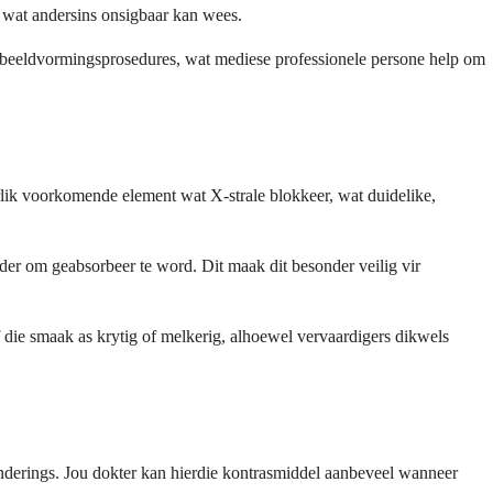
n wat andersins onsigbaar kan wees.
ese beeldvormingsprosedures, wat mediese professionele persone help om
urlik voorkomende element wat X-strale blokkeer, wat duidelike,
der om geabsorbeer te word. Dit maak dit besonder veilig vir
die smaak as krytig of melkerig, alhoewel vervaardigers dikwels
anderings. Jou dokter kan hierdie kontrasmiddel aanbeveel wanneer