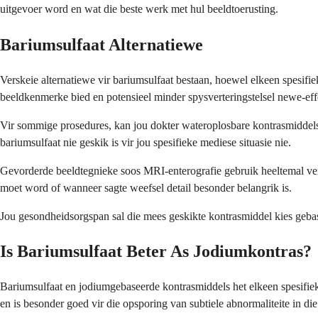
uitgevoer word en wat die beste werk met hul beeldtoerusting.
Bariumsulfaat Alternatiewe
Verskeie alternatiewe vir bariumsulfaat bestaan, hoewel elkeen spesif
beeldkenmerke bied en potensieel minder spysverteringstelsel newe-eff
Vir sommige prosedures, kan jou dokter wateroplosbare kontrasmiddels 
bariumsulfaat nie geskik is vir jou spesifieke mediese situasie nie.
Gevorderde beeldtegnieke soos MRI-enterografie gebruik heeltemal ver
moet word of wanneer sagte weefsel detail besonder belangrik is.
Jou gesondheidsorgspan sal die mees geskikte kontrasmiddel kies gebase
Is Bariumsulfaat Beter As Jodiumkontras?
Bariumsulfaat en jodiumgebaseerde kontrasmiddels het elkeen spesifiek
en is besonder goed vir die opsporing van subtiele abnormaliteite in d