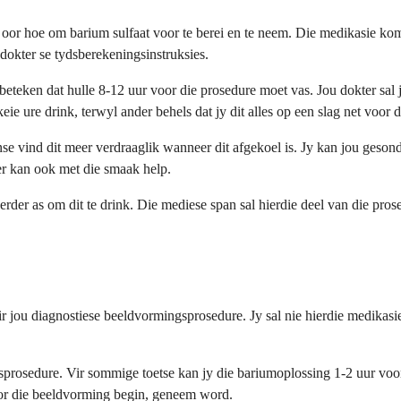
ng oor hoe om barium sulfaat voor te berei en te neem. Die medikasie k
dokter se tydsberekeningsinstruksies.
eteken dat hulle 8-12 uur voor die prosedure moet vas. Jou dokter sal
eie ure drink, terwyl ander behels dat jy dit alles op een slag net voor
e vind dit meer verdraaglik wanneer dit afgekoel is. Jy kan jou gesond
ater kan ook met die smaak help.
rder as om dit te drink. Die mediese span sal hierdie deel van die prose
ir jou diagnostiese beeldvormingsprosedure. Jy sal nie hierdie medikas
prosedure. Vir sommige toetse kan jy die bariumoplossing 1-2 uur voor
voor die beeldvorming begin, geneem word.