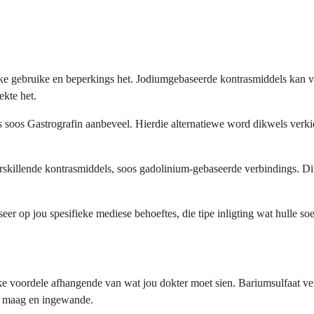
ieke gebruike en beperkings het. Jodiumgebaseerde kontrasmiddels kan 
ekte het.
soos Gastrografin aanbeveel. Hierdie alternatiewe word dikwels verkie
skillende kontrasmiddels, soos gadolinium-gebaseerde verbindings. Dit
er op jou spesifieke mediese behoeftes, die tipe inligting wat hulle so
e voordele afhangende van wat jou dokter moet sien. Bariumsulfaat vers
ie maag en ingewande.