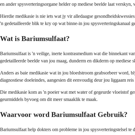
en ander spysverteringsorgane helder op mediese beelde laat verskyn, 
Hierdie medikasie is nie iets wat jy vir alledaagse gesondheidskwessie
'n gedetailleerde blik te kry op wat binne-in jou spysverteringskanaal
Wat is Bariumsulfaat?
Bariumsulfaat is 'n veilige, inerte kontrasmedium wat die binnekant van
gedetailleerde beelde van jou maag, dunderm en dikderm op mediese s
Anders as baie medikasie wat in jou bloedstroom geabsorbeer word, bly 
diagnostiese doeleindes, aangesien dit eenvoudig deur jou liggaam reis 
Die medikasie kom as 'n poeier wat met water of gegeurde vloeistof g
geurmiddels byvoeg om dit meer smaaklik te maak.
Waarvoor word Bariumsulfaat Gebruik?
Bariumsulfaat help dokters om probleme in jou spysverteringstelsel te 