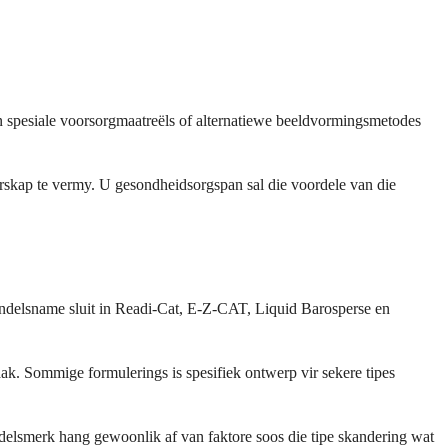
n spesiale voorsorgmaatreëls of alternatiewe beeldvormingsmetodes
rskap te vermy. U gesondheidsorgspan sal die voordele van die
andelsname sluit in Readi-Cat, E-Z-CAT, Liquid Barosperse en
ak. Sommige formulerings is spesifiek ontwerp vir sekere tipes
ndelsmerk hang gewoonlik af van faktore soos die tipe skandering wat