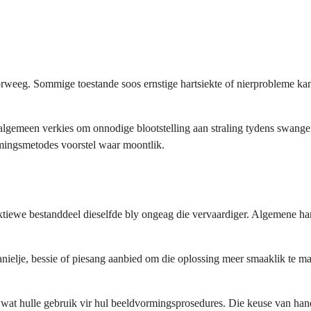
rweeg. Sommige toestande soos ernstige hartsiekte of nierprobleme ka
lgemeen verkies om onnodige blootstelling aan straling tydens swange
rmingsmetodes voorstel waar moontlik.
ktiewe bestanddeel dieselfde bly ongeag die vervaardiger. Algemene h
nielje, bessie of piesang aanbied om die oplossing meer smaaklik te ma
af wat hulle gebruik vir hul beeldvormingsprosedures. Die keuse van ha