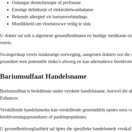
Onlangse dermchirurgie of perforasie
Ernstige dehidrasie of elektrolietwanbalanse
Bekende allergieë vir bariumverbindings
Moeilikheid om vloeistowwe veilig te sluk
U dokter sal ook u algemene gesondheidstatus en huidige medikasie oo
vereis.
Swangerskap vereis noukeurige oorweging, aangesien dokters oor die a
prosedure teen potensiële risiko's afweeg en kan alternatiewe beeldvo
Bariumsulfaat Handelsname
Bariumsulfaat is beskikbaar onder verskeie handelsname, hoewel die a
Enhancer.
Verskillende handelsmerke kan verskillende geurmiddels opsies soos va
beeldvormingsprosedures of pasiëntpopulasies.
U gesondheidsorgfasiliteit sal tipies die spesifieke handelsmerk versk