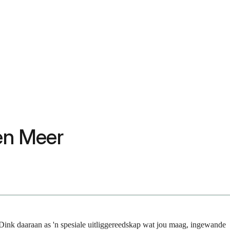
 en Meer
. Dink daaraan as 'n spesiale uitliggereedskap wat jou maag, ingewande