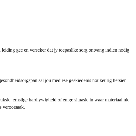
 leiding gee en verseker dat jy toepaslike sorg ontvang indien nodig.
 gesondheidsorgspan sal jou mediese geskiedenis noukeurig hersien
ksie, ernstige hardlywigheid of enige situasie in waar materiaal nie
s veroorsaak.