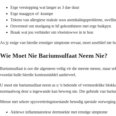
Erge verstopping wat langer as 3 dae duur
Erge maagpyn of -krampe
Tekens van allergiese reaksie soos asemhalingsprobleme, swelling
Onvermoë om stoelgang te hê gekombineer met erge buikpyn
Braak wat jou verhinder om vloeistowwe in te hou
As jy enige van hierdie ernstiger simptome ervaar, moet asseblief nie 
Wie Moet Nie Bariumsulfaat Neem Nie?
Bariumsulfaat is oor die algemeen veilig vir die meeste mense, maar s
voordat hulle hierdie kontrasmiddel aanbeveel.
U moet nie bariumsulfaat neem as u 'n bekende of vermoedelike blokkasie
normaalweg deur u ingewande kan beweeg nie. Die gebruik van barium in
Mense met sekere spysverteringstoestande benodig spesiale oorweging 
Aktiewe inflammatoriese dermsiekte met ernstige simptome