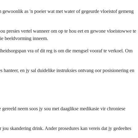
om gewoonlik as 'n poeier wat met water of gegeurde vloeistof gemeng
 jou presies vertel wanneer om op te hou eet en gewone vloeistowwe te
 die beeldvorming inneem.
heidsorgspan vra of dit reg is om die mengsel vooraf te verkoel. Om
s hanteer, en jy sal duidelike instruksies ontvang oor posisionering en
ie gereeld neem soos jy sou met daaglikse medikasie vir chroniese
 jou skandering drink. Ander prosedures kan vereis dat jy gedeeltes