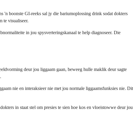
s 'n boonste GI-reeks sal jy die bariumoplossing drink sodat dokters
te visualiseer.
normaliteite in jou spysverteringskanaal te help diagnoseer. Die
 beeldvorming deur jou liggaam gaan, beweeg hulle maklik deur sagte
.
ggaam nie en interaksieer nie met jou normale liggaamsfunksies nie. Dit
okters in staat stel om presies te sien hoe kos en vloeistowwe deur jou