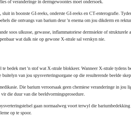
lies of veranderinge in dermgewoontes moet ondersoek.
sluit in boonste GI-reeks, onderste GI-reeks en CT-enterografie. Tyden
hels die ontvangs van barium deur 'n enema om jou dikderm en rektum 
de soos ulkusse, gewasse, inflammatoriese dermsiekte of strukturele ab
penbaar wat dalk nie op gewone X-strale sal verskyn nie.
el te bedek met 'n stof wat X-strale blokkeer. Wanneer X-strale tydens
 buitelyn van jou spysverteringsorgane op die resulterende beelde skep
 medikasie. Die barium veroorsaak geen chemiese veranderinge in jou li
g vir die duur van die beeldvormingsprosedure.
spysverteringstelsel gaan normaalweg voort terwyl die bariumbedekking d
leme op te spoor.