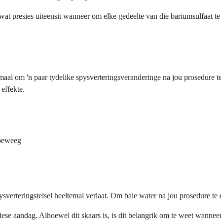
wat presies uiteensit wanneer om elke gedeelte van die bariumsulfaat te
maal om 'n paar tydelike spysverteringsveranderinge na jou prosedure 
effekte.
 beweeg
ysverteringstelsel heeltemal verlaat. Om baie water na jou prosedure te
se aandag. Alhoewel dit skaars is, is dit belangrik om te weet wannee