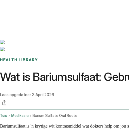
Benchmarks
Stories
FAQ
Sign up / Log in
HEALTH LIBRARY
Wat is Bariumsulfaat: Geb
Laas opgedateer
3 April 2026
Tuis
Medikasie
Barium Sulfate Oral Route
Bariumsulfaat is 'n krytige wit kontrasmiddel wat dokters help om jou 