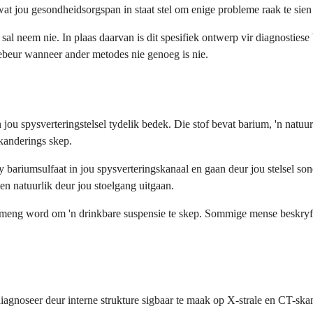
wat jou gesondheidsorgspan in staat stel om enige probleme raak te sie
s sal neem nie. In plaas daarvan is dit spesifiek ontwerp vir diagnosti
 gebeur wanneer ander metodes nie genoeg is nie.
 jou spysverteringstelsel tydelik bedek. Die stof bevat barium, 'n natu
kanderings skep.
bariumsulfaat in jou spysverteringskanaal en gaan deur jou stelsel son
en natuurlik deur jou stoelgang uitgaan.
emeng word om 'n drinkbare suspensie te skep. Sommige mense beskryf 
diagnoseer deur interne strukture sigbaar te maak op X-strale en CT-sk