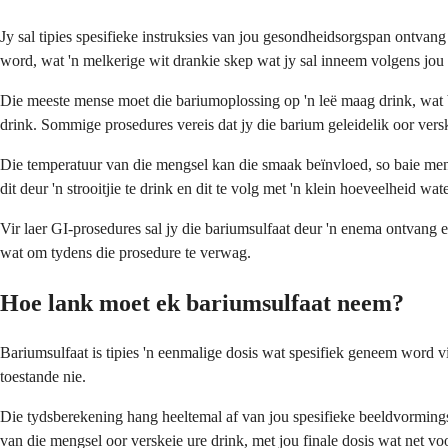
Jy sal tipies spesifieke instruksies van jou gesondheidsorgspan ontva
word, wat 'n melkerige wit drankie skep wat jy sal inneem volgens jou 
Die meeste mense moet die bariumoplossing op 'n leë maag drink, wat b
drink. Sommige prosedures vereis dat jy die barium geleidelik oor versk
Die temperatuur van die mengsel kan die smaak beïnvloed, so baie mens
dit deur 'n strooitjie te drink en dit te volg met 'n klein hoeveelheid w
Vir laer GI-prosedures sal jy die bariumsulfaat deur 'n enema ontvang ee
wat om tydens die prosedure te verwag.
Hoe lank moet ek bariumsulfaat neem?
Bariumsulfaat is tipies 'n eenmalige dosis wat spesifiek geneem word v
toestande nie.
Die tydsberekening hang heeltemal af van jou spesifieke beeldvormings
van die mengsel oor verskeie ure drink, met jou finale dosis wat net 