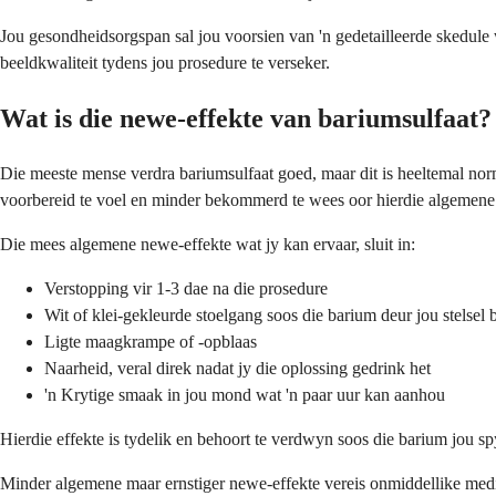
Jou gesondheidsorgspan sal jou voorsien van 'n gedetailleerde skedule 
beeldkwaliteit tydens jou prosedure te verseker.
Wat is die newe-effekte van bariumsulfaat?
Die meeste mense verdra bariumsulfaat goed, maar dit is heeltemal nor
voorbereid te voel en minder bekommerd te wees oor hierdie algemene 
Die mees algemene newe-effekte wat jy kan ervaar, sluit in:
Verstopping vir 1-3 dae na die prosedure
Wit of klei-gekleurde stoelgang soos die barium deur jou stelsel
Ligte maagkrampe of -opblaas
Naarheid, veral direk nadat jy die oplossing gedrink het
'n Krytige smaak in jou mond wat 'n paar uur kan aanhou
Hierdie effekte is tydelik en behoort te verdwyn soos die barium jou sp
Minder algemene maar ernstiger newe-effekte vereis onmiddellike medie