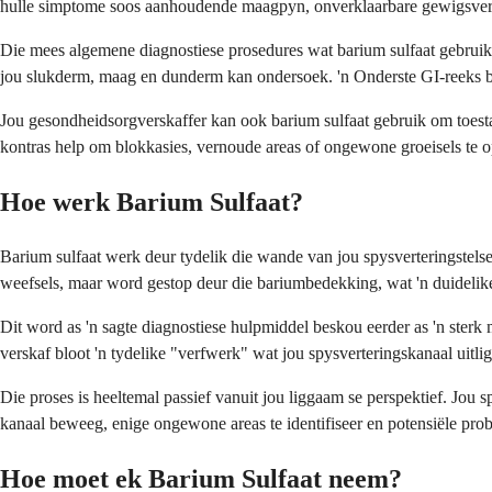
hulle simptome soos aanhoudende maagpyn, onverklaarbare gewigsver
Die mees algemene diagnostiese prosedures wat barium sulfaat gebruik, 
jou slukderm, maag en dunderm kan ondersoek. 'n Onderste GI-reeks be
Jou gesondheidsorgverskaffer kan ook barium sulfaat gebruik om toestan
kontras help om blokkasies, vernoude areas of ongewone groeisels te o
Hoe werk Barium Sulfaat?
Barium sulfaat werk deur tydelik die wande van jou spysverteringstels
weefsels, maar word gestop deur die bariumbedekking, wat 'n duidelike
Dit word as 'n sagte diagnostiese hulpmiddel beskou eerder as 'n sterk
verskaf bloot 'n tydelike "verfwerk" wat jou spysverteringskanaal uitli
Die proses is heeltemal passief vanuit jou liggaam se perspektief. Jou 
kanaal beweeg, enige ongewone areas te identifiseer en potensiële prob
Hoe moet ek Barium Sulfaat neem?