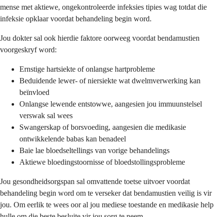
mense met aktiewe, ongekontroleerde infeksies tipies wag totdat die
infeksie opklaar voordat behandeling begin word.
Jou dokter sal ook hierdie faktore oorweeg voordat bendamustien
voorgeskryf word:
Ernstige hartsiekte of onlangse hartprobleme
Beduidende lewer- of niersiekte wat dwelmverwerking kan
beïnvloed
Onlangse lewende entstowwe, aangesien jou immuunstelsel
verswak sal wees
Swangerskap of borsvoeding, aangesien die medikasie
ontwikkelende babas kan benadeel
Baie lae bloedseltellings van vorige behandelings
Aktiewe bloedingstoornisse of bloedstollingsprobleme
Jou gesondheidsorgspan sal omvattende toetse uitvoer voordat
behandeling begin word om te verseker dat bendamustien veilig is vir
jou. Om eerlik te wees oor al jou mediese toestande en medikasie help
hulle om die beste besluite vir jou sorg te neem.