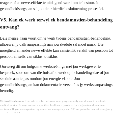
reageer of as newe-effekte te uitdagend word om te bestuur. Jou
gesondheidsorgspan sal jou deur hierdie besluitnemingsproses lei.
V5. Kan ek werk terwyl ek bendamustien-behandeling
ontvang?
Baie mense gaan voort om te werk tydens bendamustien-behandeling,
alhoewel jy dalk aanpassings aan jou skedule sal moet maak. Die
moegheid en ander newe-effekte kan aansienlik verskil van persoon tot
persoon en selfs van siklus tot siklus.
Oorweeg dit om buigsame werksreëlings met jou werkgewer te
bespreek, soos om van die huis af te werk op behandelingsdae of jou
skedule aan te pas rondom jou energie vlakke. Jou
gesondheidsorgspan kan dokumentasie verskaf as jy werksaanpassings
benodig.
Medical Disclaimer:
This article is for informational purposes only and does not constitute
medical advice. Always consult a qualified healthcare provider for diagnosis and treatment
decisions. If you are experiencing a medical emergency, call 911 or go to the nearest emergency
room immediately.