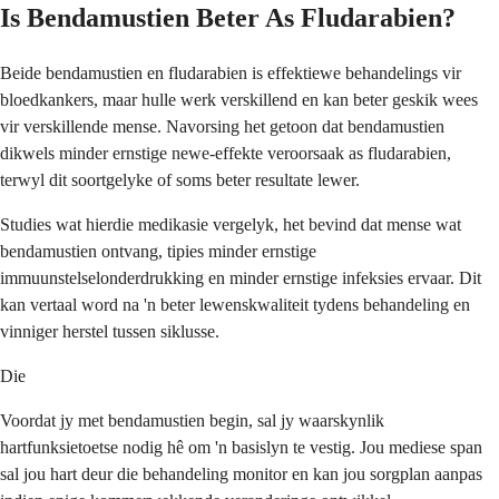
Is Bendamustien Beter As Fludarabien?
Beide bendamustien en fludarabien is effektiewe behandelings vir
bloedkankers, maar hulle werk verskillend en kan beter geskik wees
vir verskillende mense. Navorsing het getoon dat bendamustien
dikwels minder ernstige newe-effekte veroorsaak as fludarabien,
terwyl dit soortgelyke of soms beter resultate lewer.
Studies wat hierdie medikasie vergelyk, het bevind dat mense wat
bendamustien ontvang, tipies minder ernstige
immuunstelselonderdrukking en minder ernstige infeksies ervaar. Dit
kan vertaal word na 'n beter lewenskwaliteit tydens behandeling en
vinniger herstel tussen siklusse.
Die
Voordat jy met bendamustien begin, sal jy waarskynlik
hartfunksietoetse nodig hê om 'n basislyn te vestig. Jou mediese span
sal jou hart deur die behandeling monitor en kan jou sorgplan aanpas