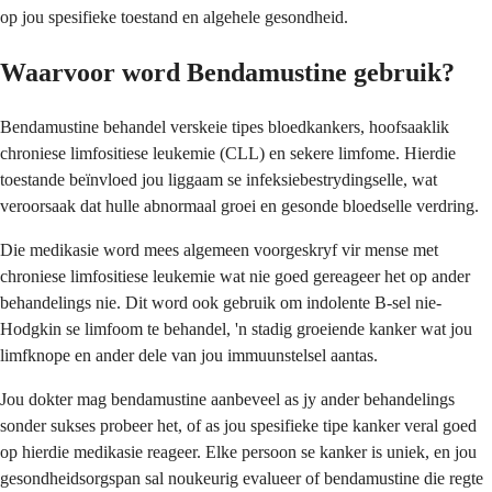
op jou spesifieke toestand en algehele gesondheid.
Waarvoor word Bendamustine gebruik?
Bendamustine behandel verskeie tipes bloedkankers, hoofsaaklik
chroniese limfositiese leukemie (CLL) en sekere limfome. Hierdie
toestande beïnvloed jou liggaam se infeksiebestrydingselle, wat
veroorsaak dat hulle abnormaal groei en gesonde bloedselle verdring.
Die medikasie word mees algemeen voorgeskryf vir mense met
chroniese limfositiese leukemie wat nie goed gereageer het op ander
behandelings nie. Dit word ook gebruik om indolente B-sel nie-
Hodgkin se limfoom te behandel, 'n stadig groeiende kanker wat jou
limfknope en ander dele van jou immuunstelsel aantas.
Jou dokter mag bendamustine aanbeveel as jy ander behandelings
sonder sukses probeer het, of as jou spesifieke tipe kanker veral goed
op hierdie medikasie reageer. Elke persoon se kanker is uniek, en jou
gesondheidsorgspan sal noukeurig evalueer of bendamustine die regte