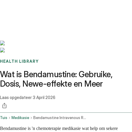
Benchmarks
Stories
FAQ
Sign up / Log in
HEALTH LIBRARY
Wat is Bendamustine: Gebruike,
Dosis, Newe-effekte en Meer
Laas opgedateer
3 April 2026
Tuis
Medikasie
Bendamustine Intravenous Route
Bendamustine is 'n chemoterapie medikasie wat help om sekere