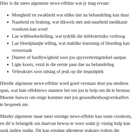
Hier is die mees algemene newe-effekte wat jy mag ervaar:
Moegheid en swakheid wat etlike dae na behandeling kan duur
Naarheid en braking, wat dikwels met anti-naarheid medikasie
voorkom kan word
Lae witbloedseltelling, wat tydelik die infeksierisiko verhoog
Lae bloedplaatjie telling, wat maklike kneusing of bloeding kan
veroorsaak
Diarree of hardlywigheid soos jou spysverteringstelsel aanpas
Ligte koors, veral in die eerste paar dae na behandeling
Velreaksies soos uitslag of jeuk op die inspuitplek
Hierdie algemene newe-effekte word goed verstaan deur jou mediese
span, wat baie effektiewe maniere het om jou te help om dit te bestuur.
Moenie huiwer om enige kommer met jou gesondheidsorgverskaffers
te bespreek nie.
Minder algemene maar meer ernstige newe-effekte kan soms voorkom,
en dit is belangrik om daarvan bewus te wees sodat jy vinnig hulp kan
soek indien nodig. Dit kan ernstige allergiese reaksies tydens die