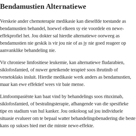
Bendamustien Alternatiewe
Verskeie ander chemoterapie medikasie kan dieselfde toestande as
bendamustien behandel, hoewel elkeen sy eie voordele en newe-
effekprofiel het. Jou dokter sal hierdie alternatiewe oorweeg as
bendamustien nie geskik is vir jou nie of as jy nie goed reageer op
aanvanklike behandeling nie.
Vir chroniese limfositiese leukemie, kan alternatiewe fludarabien,
siklofosfamied, of nuwer geteikende terapieë soos ibrutinib of
venetoklaks insluit. Hierdie medikasie werk anders as bendamustien,
maar kan ewe effektief wees vir baie mense.
Limfoompasiënte kan baat vind by behandelings soos rituximab,
siklofosfamied, of bestralingsterapie, afhangende van die spesifieke
tipe en stadium van hul kanker. Jou onkoloog sal jou individuele
situasie evalueer om te bepaal watter behandelingsbenadering die beste
kans op sukses bied met die minste newe-effekte.