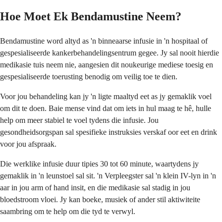
Hoe Moet Ek Bendamustine Neem?
Bendamustine word altyd as 'n binneaarse infusie in 'n hospitaal of
gespesialiseerde kankerbehandelingsentrum gegee. Jy sal nooit hierdie
medikasie tuis neem nie, aangesien dit noukeurige mediese toesig en
gespesialiseerde toerusting benodig om veilig toe te dien.
Voor jou behandeling kan jy 'n ligte maaltyd eet as jy gemaklik voel
om dit te doen. Baie mense vind dat om iets in hul maag te hê, hulle
help om meer stabiel te voel tydens die infusie. Jou
gesondheidsorgspan sal spesifieke instruksies verskaf oor eet en drink
voor jou afspraak.
Die werklike infusie duur tipies 30 tot 60 minute, waartydens jy
gemaklik in 'n leunstoel sal sit. 'n Verpleegster sal 'n klein IV-lyn in 'n
aar in jou arm of hand insit, en die medikasie sal stadig in jou
bloedstroom vloei. Jy kan boeke, musiek of ander stil aktiwiteite
saambring om te help om die tyd te verwyl.