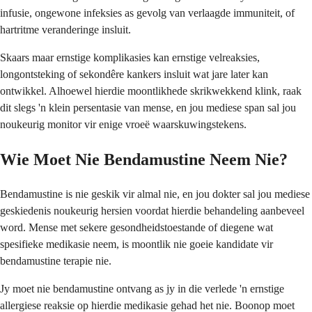
infusie, ongewone infeksies as gevolg van verlaagde immuniteit, of
hartritme veranderinge insluit.
Skaars maar ernstige komplikasies kan ernstige velreaksies,
longontsteking of sekondêre kankers insluit wat jare later kan
ontwikkel. Alhoewel hierdie moontlikhede skrikwekkend klink, raak
dit slegs 'n klein persentasie van mense, en jou mediese span sal jou
noukeurig monitor vir enige vroeë waarskuwingstekens.
Wie Moet Nie Bendamustine Neem Nie?
Bendamustine is nie geskik vir almal nie, en jou dokter sal jou mediese
geskiedenis noukeurig hersien voordat hierdie behandeling aanbeveel
word. Mense met sekere gesondheidstoestande of diegene wat
spesifieke medikasie neem, is moontlik nie goeie kandidate vir
bendamustine terapie nie.
Jy moet nie bendamustine ontvang as jy in die verlede 'n ernstige
allergiese reaksie op hierdie medikasie gehad het nie. Boonop moet