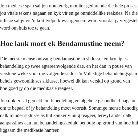
Jou mediese span sal jou noukeurig monitor gedurende die hele proses,
jou vitale tekens nagaan en kyk vir enige onmiddellike reaksies. Na die
infusie sal jy vir 'n kort tydperk waargeneem word voordat jy vrygestel
word om huis toe te gaan.
Hoe lank moet ek Bendamustine neem?
Die meeste mense ontvang bendamustine in siklusse, en kry tipies
behandeling op twee agtereenvolgende dae, en het dan 'n pouse van
verskeie weke voor die volgende siklus. 'n Volledige behandelingsplan
behels gewoonlik ses siklusse, hoewel dit kan verskil op grond van
hoe goed jy op die medikasie reageer.
Jou dokter sal gereeld jou bloedtelling en algehele gesondheid nagaan
om te bepaal of jy behandeling moet voortsit. Sommige mense benodig
dalk minder siklusse as hul kanker vinnig reageer, terwyl ander dalk
aanpassings aan hul behandelingskedule benodig op grond van hoe hul
liggaam die medikasie hanteer.