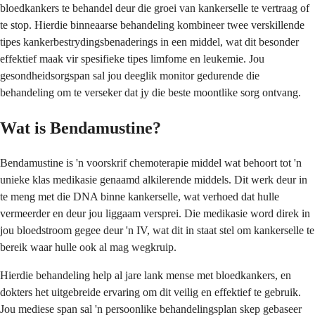
bloedkankers te behandel deur die groei van kankerselle te vertraag of
te stop. Hierdie binneaarse behandeling kombineer twee verskillende
tipes kankerbestrydingsbenaderings in een middel, wat dit besonder
effektief maak vir spesifieke tipes limfome en leukemie. Jou
gesondheidsorgspan sal jou deeglik monitor gedurende die
behandeling om te verseker dat jy die beste moontlike sorg ontvang.
Wat is Bendamustine?
Bendamustine is 'n voorskrif chemoterapie middel wat behoort tot 'n
unieke klas medikasie genaamd alkilerende middels. Dit werk deur in
te meng met die DNA binne kankerselle, wat verhoed dat hulle
vermeerder en deur jou liggaam versprei. Die medikasie word direk in
jou bloedstroom gegee deur 'n IV, wat dit in staat stel om kankerselle te
bereik waar hulle ook al mag wegkruip.
Hierdie behandeling help al jare lank mense met bloedkankers, en
dokters het uitgebreide ervaring om dit veilig en effektief te gebruik.
Jou mediese span sal 'n persoonlike behandelingsplan skep gebaseer