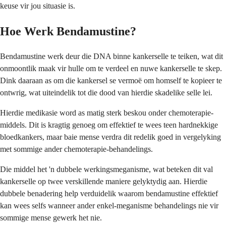
keuse vir jou situasie is.
Hoe Werk Bendamustine?
Bendamustine werk deur die DNA binne kankerselle te teiken, wat dit
onmoontlik maak vir hulle om te verdeel en nuwe kankerselle te skep.
Dink daaraan as om die kankersel se vermoë om homself te kopieer te
ontwrig, wat uiteindelik tot die dood van hierdie skadelike selle lei.
Hierdie medikasie word as matig sterk beskou onder chemoterapie-
middels. Dit is kragtig genoeg om effektief te wees teen hardnekkige
bloedkankers, maar baie mense verdra dit redelik goed in vergelyking
met sommige ander chemoterapie-behandelings.
Die middel het 'n dubbele werkingsmeganisme, wat beteken dit val
kankerselle op twee verskillende maniere gelyktydig aan. Hierdie
dubbele benadering help verduidelik waarom bendamustine effektief
kan wees selfs wanneer ander enkel-meganisme behandelings nie vir
sommige mense gewerk het nie.