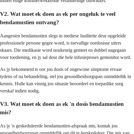
indien enige kommerwekkende veranderinge ontwikkel.
V2. Wat moet ek doen as ek per ongeluk te veel
bendamustien ontvang?
Aangesien bendamustien slegs in mediese fasiliteite deur opgeleide
professionele persone gegee word, is toevallige oordosisse uiters
skaars. Die medikasie word noukeurig gemeet en dubbel nagegaan
voor toediening, en jy sal deur die hele infusieproses gemonitor word.
As jy bekommerd is oor jou dosis of ongewone simptome ervaar
tydens of na behandeling, stel jou gesondheidsorgspan onmiddellik in
kennis. Hulle kan vinnig jou situasie beoordeel en toepaslike sorg
verskaf indien nodig.
V3. Wat moet ek doen as ek 'n dosis bendamustien
mis?
As jy 'n geskeduleerde bendamustien-afspraak mis, kontak jou
gesondheidsorgspan onmiddellik om dit te herskeduleer. Die mis van