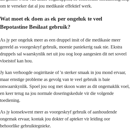
om te verseker dat al jou medikasie effektief werk.
Wat moet ek doen as ek per ongeluk te veel
Bepotastine Besilaat gebruik?
As jy per ongeluk meer as een druppel insit of die medikasie meer
gereeld as voorgeskryf gebruik, moenie paniekerig raak nie. Ekstra
druppels sal waarskynlik net uit jou oog loop aangesien dit net soveel
vloeistof kan hou.
Jy kan verhoogde oogirritasie of 'n sterker smaak in jou mond ervaar,
maar ernstige probleme as gevolg van te veel gebruik is baie
onwaarskynlik. Spoel jou oog met skoon water as dit ongemaklik voel,
en keer terug na jou normale doseringskedule vir die volgende
toediening.
As jy konsekwent meer as voorgeskryf gebruik of aanhoudende
ongemak ervaar, kontak jou dokter of apteker vir leiding oor
behoorlike gebruiktegnieke.