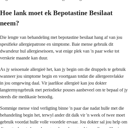
Hoe lank moet ek Bepotastine Besilaat
neem?
Die lengte van behandeling met bepotastine besilaat hang af van jou
spesifieke allergiepatrone en simptome. Baie mense gebruik dit
dwarsdeur hul allergieseisoen, wat enige plek van 'n paar weke tot
verskeie maande kan duur.
As jy seisoenale allergieë het, kan jy begin om die druppels te gebruik
wanneer jou simptome begin en voortgaan totdat die allergeenvlakke
in jou omgewing daal. Vir jaarlikse allergieë kan jou dokter
langtermyngebruik met periodieke pouses aanbeveel om te bepaal of jy
steeds die medikasie benodig.
Sommige mense vind verligting binne 'n paar dae nadat hulle met die
behandeling begin het, terwyl ander dit dalk vir 'n week of twee moet
gebruik voordat hulle volle voordele ervaar. Jou dokter sal jou help om