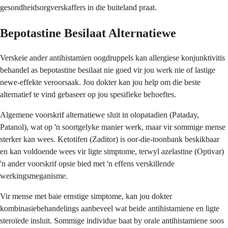
gesondheidsorgverskaffers in die buiteland praat.
Bepotastine Besilaat Alternatiewe
Verskeie ander antihistamien oogdruppels kan allergiese konjunktivitis
behandel as bepotastine besilaat nie goed vir jou werk nie of lastige
newe-effekte veroorsaak. Jou dokter kan jou help om die beste
alternatief te vind gebaseer op jou spesifieke behoeftes.
Algemene voorskrif alternatiewe sluit in olopatadien (Pataday,
Patanol), wat op 'n soortgelyke manier werk, maar vir sommige mense
sterker kan wees. Ketotifen (Zaditor) is oor-die-toonbank beskikbaar
en kan voldoende wees vir ligte simptome, terwyl azelastine (Optivar)
'n ander voorskrif opsie bied met 'n effens verskillende
werkingsmeganisme.
Vir mense met baie ernstige simptome, kan jou dokter
kombinasiebehandelings aanbeveel wat beide antihistamiene en ligte
steroïede insluit. Sommige individue baat by orale antihistamiene soos