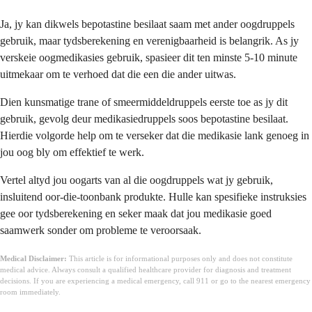
Ja, jy kan dikwels bepotastine besilaat saam met ander oogdruppels
gebruik, maar tydsberekening en verenigbaarheid is belangrik. As jy
verskeie oogmedikasies gebruik, spasieer dit ten minste 5-10 minute
uitmekaar om te verhoed dat die een die ander uitwas.
Dien kunsmatige trane of smeermiddeldruppels eerste toe as jy dit
gebruik, gevolg deur medikasiedruppels soos bepotastine besilaat.
Hierdie volgorde help om te verseker dat die medikasie lank genoeg in
jou oog bly om effektief te werk.
Vertel altyd jou oogarts van al die oogdruppels wat jy gebruik,
insluitend oor-die-toonbank produkte. Hulle kan spesifieke instruksies
gee oor tydsberekening en seker maak dat jou medikasie goed
saamwerk sonder om probleme te veroorsaak.
Medical Disclaimer:
This article is for informational purposes only and does not constitute
medical advice. Always consult a qualified healthcare provider for diagnosis and treatment
decisions. If you are experiencing a medical emergency, call 911 or go to the nearest emergency
room immediately.