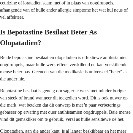
cetirizine of loratadien saam met of in plaas van oogdruppels,
afhangende van of hulle ander allergie simptome het wat hul neus of
vel affekteer.
Is Bepotastine Besilaat Beter As
Olopatadien?
Beide bepotastine besilaat en olopatadien is effektiewe antihistamien
oogdruppels, maar hulle werk effens verskillend en kan verskillende
mense beter pas. Geeneen van die medikasie is universeel "beter" as
die ander nie.
Bepotastine besilaat is geneig om sagter te wees met minder berigte
van steek of brand wanneer dit toegedien word. Dit is ook nuwer op
die mark, wat beteken dat dit ontwerp is met 'n paar verbeterings
gebaseer op ervaring met ouer antihistamien oogdruppels. Baie mense
vind dit gemakliker om te gebruik, veral as hulle sensitiewe oë het.
Olopatadien, aan die ander kant, is al langer beskikbaar en het meer