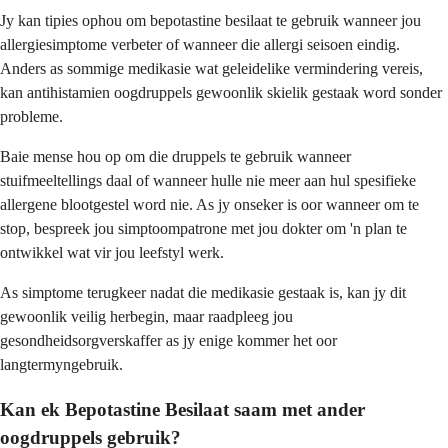
Jy kan tipies ophou om bepotastine besilaat te gebruik wanneer jou
allergiesimptome verbeter of wanneer die allergi seisoen eindig.
Anders as sommige medikasie wat geleidelike vermindering vereis,
kan antihistamien oogdruppels gewoonlik skielik gestaak word sonder
probleme.
Baie mense hou op om die druppels te gebruik wanneer
stuifmeeltellings daal of wanneer hulle nie meer aan hul spesifieke
allergene blootgestel word nie. As jy onseker is oor wanneer om te
stop, bespreek jou simptoompatrone met jou dokter om 'n plan te
ontwikkel wat vir jou leefstyl werk.
As simptome terugkeer nadat die medikasie gestaak is, kan jy dit
gewoonlik veilig herbegin, maar raadpleeg jou
gesondheidsorgverskaffer as jy enige kommer het oor
langtermyngebruik.
Kan ek Bepotastine Besilaat saam met ander
oogdruppels gebruik?