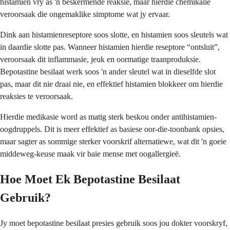
histamien vry as 'n beskermende reaksie, maar hierdie chemikalie
veroorsaak die ongemaklike simptome wat jy ervaar.
Dink aan histamienreseptore soos slotte, en histamien soos sleutels wat
in daardie slotte pas. Wanneer histamien hierdie reseptore “ontsluit”,
veroorsaak dit inflammasie, jeuk en oormatige traanproduksie.
Bepotastine besilaat werk soos 'n ander sleutel wat in dieselfde slot
pas, maar dit nie draai nie, en effektief histamien blokkeer om hierdie
reaksies te veroorsaak.
Hierdie medikasie word as matig sterk beskou onder antihistamien-
oogdruppels. Dit is meer effektief as basiese oor-die-toonbank opsies,
maar sagter as sommige sterker voorskrif alternatiewe, wat dit 'n goeie
middeweg-keuse maak vir baie mense met oogallergieë.
Hoe Moet Ek Bepotastine Besilaat
Gebruik?
Jy moet bepotastine besilaat presies gebruik soos jou dokter voorskryf,