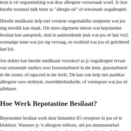
term is vir oogontsteking wat deur allergene veroorsaak word. Jy ken
hierdie toestand dalk beter as "allergie-oë" of seisoenale oogallergieë.
Hierdie medikasie help met verskeie ongemaklike simptome wat jou
dag moeilik kan maak. Die mees algemene tekens wat bepotastine
besilaat kan aanspreek, sluit in aanhoudende jeuk wat jou oë laat vryf,
oormatige trane wat jou sig vervaag, en rooiheid wat jou oë geïrriteerd
laat lyk.
Jou dokter kan hierdie medikasie voorskryf as jy oogallergieë ervaar
van seisoenale snellers soos boomstuifmeel in die lente, grasstuifmeel
in die somer, of ragweed in die herfs. Dit kan ook help met jaarlikse
allergene soos stofmyte, troeteldierhuidselle, of vormspore wat jou oë
affekteer.
Hoe Werk Bepotastine Besilaat?
Bepotastine besilaat werk deur histamien H1-reseptore in jou oë te
blokkeer. Wanneer jy 'n allergeen teëkom, stel jou immuunstelsel