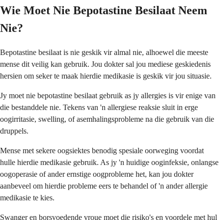
Wie Moet Nie Bepotastine Besilaat Neem
Nie?
Bepotastine besilaat is nie geskik vir almal nie, alhoewel die meeste
mense dit veilig kan gebruik. Jou dokter sal jou mediese geskiedenis
hersien om seker te maak hierdie medikasie is geskik vir jou situasie.
Jy moet nie bepotastine besilaat gebruik as jy allergies is vir enige van
die bestanddele nie. Tekens van 'n allergiese reaksie sluit in erge
oogirritasie, swelling, of asemhalingsprobleme na die gebruik van die
druppels.
Mense met sekere oogsiektes benodig spesiale oorweging voordat
hulle hierdie medikasie gebruik. As jy 'n huidige ooginfeksie, onlangse
oogoperasie of ander ernstige oogprobleme het, kan jou dokter
aanbeveel om hierdie probleme eers te behandel of 'n ander allergie
medikasie te kies.
Swanger en borsvoedende vroue moet die risiko's en voordele met hul