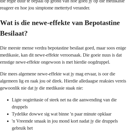
die regte duur te bepaal op grond van hoe goed jy op die medikasie
reageer en hoe jou simptome mettertyd verander.
Wat is die newe-effekte van Bepotastine
Besilaat?
Die meeste mense verdra bepotastine besilaat goed, maar soos enige
medikasie, kan dit newe-effekte veroorsaak. Die goeie nuus is dat
ernstige newe-effekte ongewoon is met hierdie oogdruppel.
Die mees algemene newe-effekte wat jy mag ervaar, is oor die
algemeen lig en raak jou oë direk. Hierdie alledaagse reaksies vereis
gewoonlik nie dat jy die medikasie staak nie:
Ligte oogirritasie of steek net na die aanwending van die
druppels
Tydelike dowwe sig wat binne 'n paar minute opklaar
'n Vreemde smaak in jou mond kort nadat jy die druppels
gebruik het