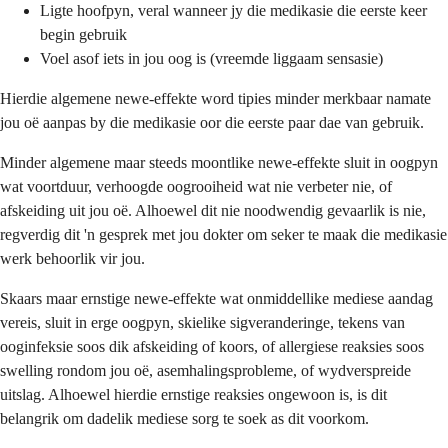
Ligte hoofpyn, veral wanneer jy die medikasie die eerste keer
begin gebruik
Voel asof iets in jou oog is (vreemde liggaam sensasie)
Hierdie algemene newe-effekte word tipies minder merkbaar namate
jou oë aanpas by die medikasie oor die eerste paar dae van gebruik.
Minder algemene maar steeds moontlike newe-effekte sluit in oogpyn
wat voortduur, verhoogde oogrooiheid wat nie verbeter nie, of
afskeiding uit jou oë. Alhoewel dit nie noodwendig gevaarlik is nie,
regverdig dit 'n gesprek met jou dokter om seker te maak die medikasie
werk behoorlik vir jou.
Skaars maar ernstige newe-effekte wat onmiddellike mediese aandag
vereis, sluit in erge oogpyn, skielike sigveranderinge, tekens van
ooginfeksie soos dik afskeiding of koors, of allergiese reaksies soos
swelling rondom jou oë, asemhalingsprobleme, of wydverspreide
uitslag. Alhoewel hierdie ernstige reaksies ongewoon is, is dit
belangrik om dadelik mediese sorg te soek as dit voorkom.