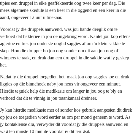
tipies een druppel in elke geaffekteerde oog twee keer per dag. Die
mees algemene skedule is een keer in die oggend en een keer in die
aand, ongeveer 12 uur uitmekaar.
Voordat jy die druppels aanwend, was jou hande deeglik om te
verhoed dat bakterieë in jou oë ingebring word. Kantel jou kop effens
agtertoe en trek jou onderste ooglid saggies af om 'n klein sakkie te
skep. Hou die drupper bo jou oog sonder om dit aan jou oog of
wimpers te raak, en druk dan een druppel in die sakkie wat jy geskep
het.
Nadat jy die druppel toegedien het, maak jou oog saggies toe en druk
liggies op die binnehoek naby jou neus vir ongeveer een minuut.
Hierdie tegniek help die medikasie om langer in jou oog te bly en
verhoed dat dit te vinnig in jou traankanaal dreineer.
Jy kan hierdie medikasie met of sonder kos gebruik aangesien dit direk
op jou oë toegedien word eerder as om per mond geneem te word. As
jy kontaklense dra, verwyder dit voordat jy die druppels aanwend en
wag ten minste 10 minute voordat jy dit terugsit.