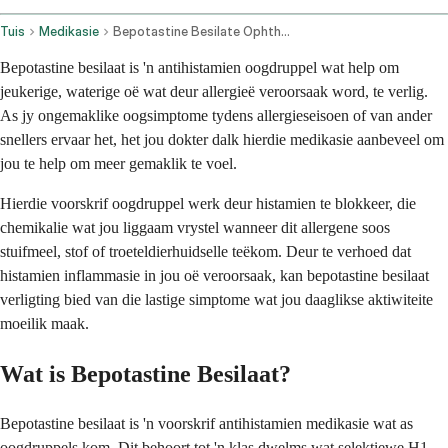
Tuis
Medikasie
Bepotastine Besilate Ophthalmic Route
Bepotastine besilaat is 'n antihistamien oogdruppel wat help om
jeukerige, waterige oë wat deur allergieë veroorsaak word, te verlig.
As jy ongemaklike oogsimptome tydens allergieseisoen of van ander
snellers ervaar het, het jou dokter dalk hierdie medikasie aanbeveel om
jou te help om meer gemaklik te voel.
Hierdie voorskrif oogdruppel werk deur histamien te blokkeer, die
chemikalie wat jou liggaam vrystel wanneer dit allergene soos
stuifmeel, stof of troeteldierhuidselle teëkom. Deur te verhoed dat
histamien inflammasie in jou oë veroorsaak, kan bepotastine besilaat
verligting bied van die lastige simptome wat jou daaglikse aktiwiteite
moeilik maak.
Wat is Bepotastine Besilaat?
Bepotastine besilaat is 'n voorskrif antihistamien medikasie wat as
oogdruppels kom. Dit behoort tot 'n klas dwelms wat selektiewe H1-