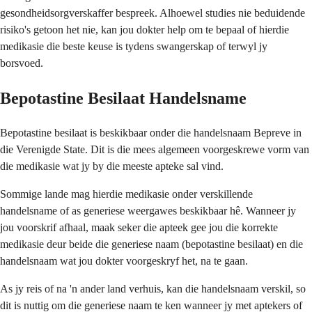
gesondheidsorgverskaffer bespreek. Alhoewel studies nie beduidende
risiko's getoon het nie, kan jou dokter help om te bepaal of hierdie
medikasie die beste keuse is tydens swangerskap of terwyl jy
borsvoed.
Bepotastine Besilaat Handelsname
Bepotastine besilaat is beskikbaar onder die handelsnaam Bepreve in
die Verenigde State. Dit is die mees algemeen voorgeskrewe vorm van
die medikasie wat jy by die meeste apteke sal vind.
Sommige lande mag hierdie medikasie onder verskillende
handelsname of as generiese weergawes beskikbaar hê. Wanneer jy
jou voorskrif afhaal, maak seker die apteek gee jou die korrekte
medikasie deur beide die generiese naam (bepotastine besilaat) en die
handelsnaam wat jou dokter voorgeskryf het, na te gaan.
As jy reis of na 'n ander land verhuis, kan die handelsnaam verskil, so
dit is nuttig om die generiese naam te ken wanneer jy met aptekers of