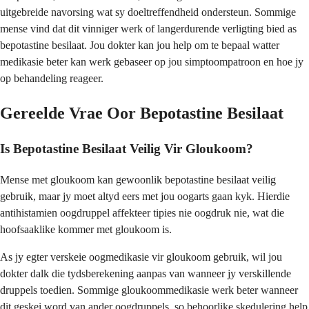
uitgebreide navorsing wat sy doeltreffendheid ondersteun. Sommige
mense vind dat dit vinniger werk of langerdurende verligting bied as
bepotastine besilaat. Jou dokter kan jou help om te bepaal watter
medikasie beter kan werk gebaseer op jou simptoompatroon en hoe jy
op behandeling reageer.
Gereelde Vrae Oor Bepotastine Besilaat
Is Bepotastine Besilaat Veilig Vir Gloukoom?
Mense met gloukoom kan gewoonlik bepotastine besilaat veilig
gebruik, maar jy moet altyd eers met jou oogarts gaan kyk. Hierdie
antihistamien oogdruppel affekteer tipies nie oogdruk nie, wat die
hoofsaaklike kommer met gloukoom is.
As jy egter verskeie oogmedikasie vir gloukoom gebruik, wil jou
dokter dalk die tydsberekening aanpas van wanneer jy verskillende
druppels toedien. Sommige gloukoommedikasie werk beter wanneer
dit geskei word van ander oogdruppels, so behoorlike skedulering help