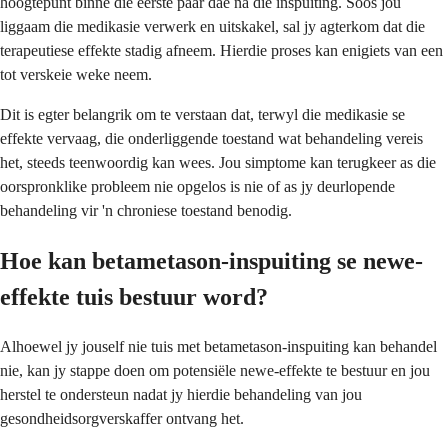
hoogtepunt binne die eerste paar dae na die inspuiting. Soos jou
liggaam die medikasie verwerk en uitskakel, sal jy agterkom dat die
terapeutiese effekte stadig afneem. Hierdie proses kan enigiets van een
tot verskeie weke neem.
Dit is egter belangrik om te verstaan dat, terwyl die medikasie se
effekte vervaag, die onderliggende toestand wat behandeling vereis
het, steeds teenwoordig kan wees. Jou simptome kan terugkeer as die
oorspronklike probleem nie opgelos is nie of as jy deurlopende
behandeling vir 'n chroniese toestand benodig.
Hoe kan betametason-inspuiting se newe-
effekte tuis bestuur word?
Alhoewel jy jouself nie tuis met betametason-inspuiting kan behandel
nie, kan jy stappe doen om potensiële newe-effekte te bestuur en jou
herstel te ondersteun nadat jy hierdie behandeling van jou
gesondheidsorgverskaffer ontvang het.