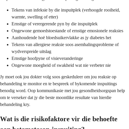
Tekens van infeksie by die inspuitplek (verhoogde rooiheid,
warmte, swelling of etter)
Ernstige of verergerende pyn by die inspuitplek
Ongewone gemoedstoestande of ernstige emosionele reaksies
Aanhoudende hoë bloedsuikervlakke as jy diabetes het
Tekens van allergiese reaksie soos asemhalingsprobleme of
wydverspreide uitslag
Ernstige hoofpyne of visieveranderinge
Ongewone moegheid of swakheid wat nie verbeter nie
Jy moet ook jou dokter volg soos geskeduleer om jou reaksie op
behandeling te monitor en te bespreek of bykomende inspuitings
benodig word. Oop kommunikasie met jou gesondheidsorgspan help
om te verseker dat jy die beste moontlike resultate van hierdie
behandeling kry.
Wat is die risikofaktore vir die behoefte