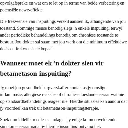
opvolgafsprake en wat om te let op in terme van beide verbetering en
potensiële newe-effekte.
Die frekwensie van inspuitings verskil aansienlik, afhangende van jou
toestand. Sommige mense benodig slegs 'n enkele inspuiting, terwyl
ander periodieke behandelings benodig om chroniese toestande te
bestuur. Jou dokter sal saam met jou werk om die minimum effektiewe
dosis en frekwensie te bepaal.
Wanneer moet ek 'n dokter sien vir
betametason-inspuiting?
Jy moet jou gesondheidsorgverskaffer kontak as jy ernstige
inflammasie, allergiese reaksies of chroniese toestande ervaar wat nie
op standaardbehandelings reageer nie. Hierdie situasies kan aandui dat
jy voordeel kan trek uit betametason-inspuitingsterapie.
Soek onmiddellik mediese aandag as jy enige kommerwekkende
simptome ervaar nadat jy hierdie inspuiting ontvang het: