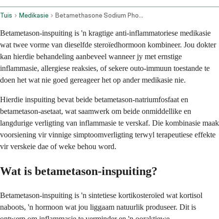
Tuis
Medikasie
Betamethasone Sodium Phosphate And Betamethasone Acetate Injection Route
Betametason-inspuiting is 'n kragtige anti-inflammatoriese medikasie
wat twee vorme van dieselfde steroïedhormoon kombineer. Jou dokter
kan hierdie behandeling aanbeveel wanneer jy met ernstige
inflammasie, allergiese reaksies, of sekere outo-immuun toestande te
doen het wat nie goed gereageer het op ander medikasie nie.
Hierdie inspuiting bevat beide betametason-natriumfosfaat en
betametason-asetaat, wat saamwerk om beide onmiddellike en
langdurige verligting van inflammasie te verskaf. Die kombinasie maak
voorsiening vir vinnige simptoomverligting terwyl terapeutiese effekte
vir verskeie dae of weke behou word.
Wat is betametason-inspuiting?
Betametason-inspuiting is 'n sintetiese kortikosteroïed wat kortisol
naboots, 'n hormoon wat jou liggaam natuurlik produseer. Dit is
ontwerp om inflammasie te verminder en 'n ooraktiewe