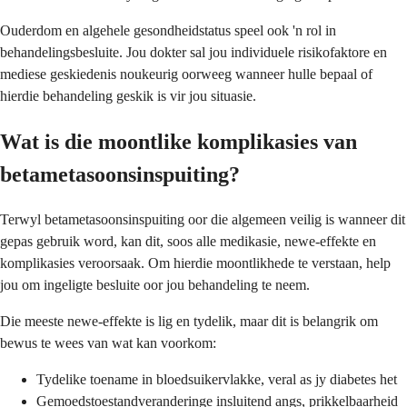
Ouderdom en algehele gesondheidstatus speel ook 'n rol in
behandelingsbesluite. Jou dokter sal jou individuele risikofaktore en
mediese geskiedenis noukeurig oorweeg wanneer hulle bepaal of
hierdie behandeling geskik is vir jou situasie.
Wat is die moontlike komplikasies van
betametasoonsinspuiting?
Terwyl betametasoonsinspuiting oor die algemeen veilig is wanneer dit
gepas gebruik word, kan dit, soos alle medikasie, newe-effekte en
komplikasies veroorsaak. Om hierdie moontlikhede te verstaan, help
jou om ingeligte besluite oor jou behandeling te neem.
Die meeste newe-effekte is lig en tydelik, maar dit is belangrik om
bewus te wees van wat kan voorkom:
Tydelike toename in bloedsuikervlakke, veral as jy diabetes het
Gemoedstoestandveranderinge insluitend angs, prikkelbaarheid