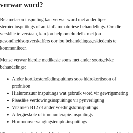
verwar word?
Betametason inspuiting kan verwar word met ander tipes
steroïedinspuitings of anti-inflammatoriese behandelings. Om die
verskille te verstaan, kan jou help om duidelik met jou
gesondheidsorgverskaffers oor jou behandelingsgeskiedenis te
kommunikeer.
Mense verwar hierdie medikasie soms met ander soortgelyke
behandelings:
Ander kortikosteroïedinspuitings soos hidrokortisoon of
prednison
Hialuronzuur inspuitings wat gebruik word vir gewrigsmering
Plaaslike verdowingsinspuitings vir pynverligting
Vitamien B12 of ander voedingstofinspuitings
Allergieskote of immuunterapie-inspuitings
Hormoonvervangingsterapie-inspuitings