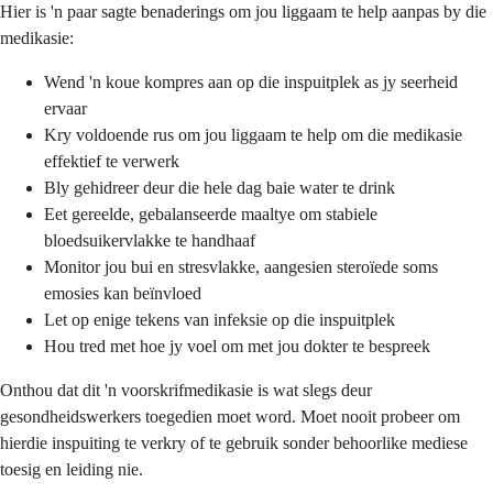
Hier is 'n paar sagte benaderings om jou liggaam te help aanpas by die
medikasie:
Wend 'n koue kompres aan op die inspuitplek as jy seerheid
ervaar
Kry voldoende rus om jou liggaam te help om die medikasie
effektief te verwerk
Bly gehidreer deur die hele dag baie water te drink
Eet gereelde, gebalanseerde maaltye om stabiele
bloedsuikervlakke te handhaaf
Monitor jou bui en stresvlakke, aangesien steroïede soms
emosies kan beïnvloed
Let op enige tekens van infeksie op die inspuitplek
Hou tred met hoe jy voel om met jou dokter te bespreek
Onthou dat dit 'n voorskrifmedikasie is wat slegs deur
gesondheidswerkers toegedien moet word. Moet nooit probeer om
hierdie inspuiting te verkry of te gebruik sonder behoorlike mediese
toesig en leiding nie.