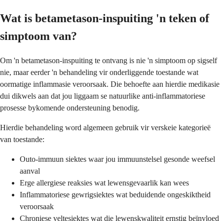
Wat is betametason-inspuiting 'n teken of
simptoom van?
Om 'n betametason-inspuiting te ontvang is nie 'n simptoom op sigself
nie, maar eerder 'n behandeling vir onderliggende toestande wat
oormatige inflammasie veroorsaak. Die behoefte aan hierdie medikasie
dui dikwels aan dat jou liggaam se natuurlike anti-inflammatoriese
prosesse bykomende ondersteuning benodig.
Hierdie behandeling word algemeen gebruik vir verskeie kategorieë
van toestande:
Outo-immuun siektes waar jou immuunstelsel gesonde weefsel
aanval
Erge allergiese reaksies wat lewensgevaarlik kan wees
Inflammatoriese gewrigsiektes wat beduidende ongeskiktheid
veroorsaak
Chroniese veltesiektes wat die lewenskwaliteit ernstig beïnvloed