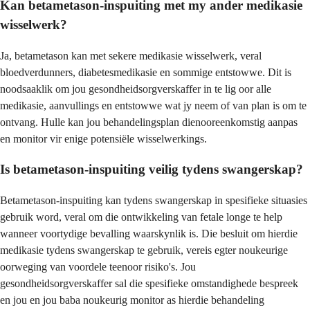
Kan betametason-inspuiting met my ander medikasie
wisselwerk?
Ja, betametason kan met sekere medikasie wisselwerk, veral
bloedverdunners, diabetesmedikasie en sommige entstowwe. Dit is
noodsaaklik om jou gesondheidsorgverskaffer in te lig oor alle
medikasie, aanvullings en entstowwe wat jy neem of van plan is om te
ontvang. Hulle kan jou behandelingsplan dienooreenkomstig aanpas
en monitor vir enige potensiële wisselwerkings.
Is betametason-inspuiting veilig tydens swangerskap?
Betametason-inspuiting kan tydens swangerskap in spesifieke situasies
gebruik word, veral om die ontwikkeling van fetale longe te help
wanneer voortydige bevalling waarskynlik is. Die besluit om hierdie
medikasie tydens swangerskap te gebruik, vereis egter noukeurige
oorweging van voordele teenoor risiko's. Jou
gesondheidsorgverskaffer sal die spesifieke omstandighede bespreek
en jou en jou baba noukeurig monitor as hierdie behandeling