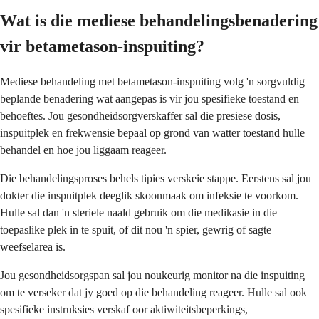
Wat is die mediese behandelingsbenadering
vir betametason-inspuiting?
Mediese behandeling met betametason-inspuiting volg 'n sorgvuldig
beplande benadering wat aangepas is vir jou spesifieke toestand en
behoeftes. Jou gesondheidsorgverskaffer sal die presiese dosis,
inspuitplek en frekwensie bepaal op grond van watter toestand hulle
behandel en hoe jou liggaam reageer.
Die behandelingsproses behels tipies verskeie stappe. Eerstens sal jou
dokter die inspuitplek deeglik skoonmaak om infeksie te voorkom.
Hulle sal dan 'n steriele naald gebruik om die medikasie in die
toepaslike plek in te spuit, of dit nou 'n spier, gewrig of sagte
weefselarea is.
Jou gesondheidsorgspan sal jou noukeurig monitor na die inspuiting
om te verseker dat jy goed op die behandeling reageer. Hulle sal ook
spesifieke instruksies verskaf oor aktiwiteitsbeperkings,