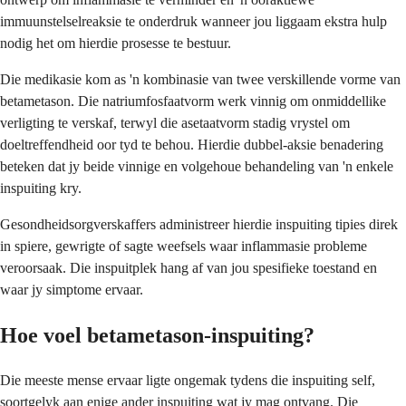
immuunstelselreaksie te onderdruk wanneer jou liggaam ekstra hulp
nodig het om hierdie prosesse te bestuur.
Die medikasie kom as 'n kombinasie van twee verskillende vorme van
betametason. Die natriumfosfaatvorm werk vinnig om onmiddellike
verligting te verskaf, terwyl die asetaatvorm stadig vrystel om
doeltreffendheid oor tyd te behou. Hierdie dubbel-aksie benadering
beteken dat jy beide vinnige en volgehoue behandeling van 'n enkele
inspuiting kry.
Gesondheidsorgverskaffers administreer hierdie inspuiting tipies direk
in spiere, gewrigte of sagte weefsels waar inflammasie probleme
veroorsaak. Die inspuitplek hang af van jou spesifieke toestand en
waar jy simptome ervaar.
Hoe voel betametason-inspuiting?
Die meeste mense ervaar ligte ongemak tydens die inspuiting self,
soortgelyk aan enige ander inspuiting wat jy mag ontvang. Die