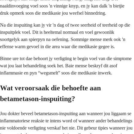
naaldinvoeging voel soos 'n vinnige knyp, en jy kan dalk 'n bietjie
druk opmerk soos die medikasie jou weefsel binnedring.
Na die inspuiting kan jy vir 'n dag of twee seerheid of teerheid op die
inspuitplek voel. Dit is heeltemal normaal en voel gewoonlik
soortgelyk aan spierpyn na oefening. Sommige mense merk ook 'n
effense warm gevoel in die area waar die medikasie gegee is.
Binne ure tot dae behoort jy verligting te begin voel van die simptome
wat jou laat behandeling soek het. Baie mense beskryf dit asof
inflammasie en pyn “wegsmelt” soos die medikasie inwerk.
Wat veroorsaak die behoefte aan
betametason-inspuiting?
Jou dokter beveel betametason-inspuiting aan wanneer jou liggaam se
inflammatoriese reaksie te intens word of wanneer ander behandelings
nie voldoende verligting verskaf het nie. Dit gebeur tipies wanneer jou