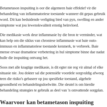
Betametason inspuiting is oor die algemeen baie effektief vir die
behandeling van inflammatoriese toestande wanneer dit gepas gebruik
word. Dit kan beduidende verligting bied van pyn, swelling en ander
simptome wat jou lewenskwaliteit ernstig beïnvloed.
Die medikasie werk deur inflammasie by die bron te verminder, wat
kan help om die siklus van chroniese inflammasie wat baie outo-
immuun en inflammatoriese toestande kenmerk, te verbreek. Baie
mense ervaar dramatiese verbetering in hul simptome binne dae nadat
hulle die inspuiting ontvang het.
Soos met alle kragtige medikasie, is dit egter nie reg vir almal of elke
situasie nie. Jou dokter sal die potensiële voordele sorgvuldig afweeg
teen die risiko's gebaseer op jou spesifieke toestand, algehele
gesondheid en behandelingsdoelwitte. Die sleutel is om hierdie
behandeling strategies te gebruik as deel van 'n omvattende sorgplan.
Waarvoor kan betametason inspuiting