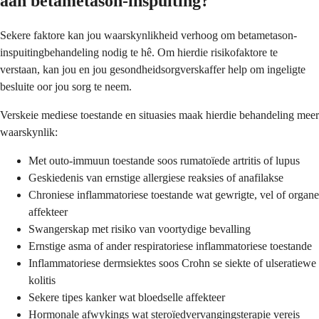
aan betametason-inspuiting?
Sekere faktore kan jou waarskynlikheid verhoog om betametason-
inspuitingbehandeling nodig te hê. Om hierdie risikofaktore te
verstaan, kan jou en jou gesondheidsorgverskaffer help om ingeligte
besluite oor jou sorg te neem.
Verskeie mediese toestande en situasies maak hierdie behandeling meer
waarskynlik:
Met outo-immuun toestande soos rumatoïede artritis of lupus
Geskiedenis van ernstige allergiese reaksies of anafilakse
Chroniese inflammatoriese toestande wat gewrigte, vel of organe
affekteer
Swangerskap met risiko van voortydige bevalling
Ernstige asma of ander respiratoriese inflammatoriese toestande
Inflammatoriese dermsiektes soos Crohn se siekte of ulseratiewe
kolitis
Sekere tipes kanker wat bloedselle affekteer
Hormonale afwykings wat steroïedvervangingsterapie vereis