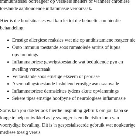
immuunstelsel oorreageer op verskeie snellers of wanneer chroniese
toestande aanhoudende inflammasie veroorsaak.
Hier is die hoofsituasies wat kan lei tot die behoefte aan hierdie
behandeling:
Ernstige allergiese reaksies wat nie op antihistamiene reageer nie
Outo-immuun toestande soos rumatoïede artritis of lupus-
opvlammings
Inflammatoriese gewrigstoestande wat beduidende pyn en
swelling veroorsaak
Veltoestande soos ernstige ekseem of psoriase
Asemhalingstoestande insluitend ernstige asma-aanvalle
Inflammatoriese dermsiektes tydens akute opvlammings
Sekere tipes ernstige hoofpyne of neurologiese inflammasie
Soms kan jou dokter ook hierdie inspuiting gebruik om jou baba se
longe te help ontwikkel as jy swanger is en die risiko loop van
voortydige bevalling. Dit is 'n gespesialiseerde gebruik wat noukeurige
mediese toesig vereis.