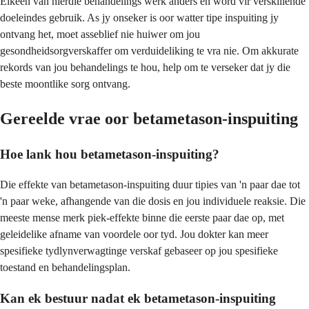
Elkeen van hierdie behandelings werk anders en word vir verskillende
doeleindes gebruik. As jy onseker is oor watter tipe inspuiting jy
ontvang het, moet asseblief nie huiwer om jou
gesondheidsorgverskaffer om verduideliking te vra nie. Om akkurate
rekords van jou behandelings te hou, help om te verseker dat jy die
beste moontlike sorg ontvang.
Gereelde vrae oor betametason-inspuiting
Hoe lank hou betametason-inspuiting?
Die effekte van betametason-inspuiting duur tipies van 'n paar dae tot
'n paar weke, afhangende van die dosis en jou individuele reaksie. Die
meeste mense merk piek-effekte binne die eerste paar dae op, met
geleidelike afname van voordele oor tyd. Jou dokter kan meer
spesifieke tydlynverwagtinge verskaf gebaseer op jou spesifieke
toestand en behandelingsplan.
Kan ek bestuur nadat ek betametason-inspuiting