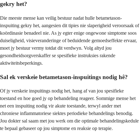
gekry het?
Die meeste mense kan veilig bestuur nadat hulle betametason-
inspuiting gekry het, aangesien dit tipies nie slaperigheid veroorsaak of
koördinasie benadeel nie. As jy egter enige ongewone simptome soos
duiseligheid, visieveranderinge of beduidende gemoedseffekte ervaar,
moet jy bestuur vermy totdat dit verdwyn. Volg altyd jou
gesondheidsorgverskaffer se spesifieke instruksies rakende
aktiwiteitsbeperkings.
Sal ek verskeie betametason-inspuitings nodig hê?
Of jy verskeie inspuitings nodig het, hang af van jou spesifieke
toestand en hoe goed jy op behandeling reageer. Sommige mense het
net een inspuiting nodig vir akute toestande, terwyl ander met
chroniese inflammatoriese siektes periodieke behandelings benodig.
Jou dokter sal saam met jou werk om die optimale behandelingskedule
te bepaal gebaseer op jou simptome en reaksie op terapie.