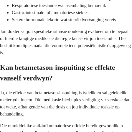
Respiratoriese toestande wat asemhaling bemoeilik
Gastro-intestinale inflammatoriese siektes
Sekere hormonale tekorte wat steroïedvervanging vereis
Jou dokter sal jou spesifieke situasie noukeurig evalueer om te bepaal
of hierdie kragtige medikasie die regte keuse vir jou toestand is. Die
besluit kom tipies nadat die voordele teen potensiële risiko's opgeweeg
is.
Kan betametason-inspuiting se effekte
vanself verdwyn?
Ja, die effekte van betametason-inspuiting is tydelik en sal geleidelik
mettertyd afneem. Die medikasie bied tipies verligting vir verskeie dae
tot weke, afhangende van die dosis en jou individuele reaksie op
behandeling.
Die onmiddellike anti-inflammatoriese effekte bereik gewoonlik 'n