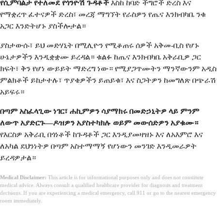
የሲምባልታ የተለመደ የጎንዮሽ ጉዳቶች
እስከ ከባድ ችግሮች ድረስ እና
የማቋረጥ ፈተናዎች ድረስ፣ መረጃ ማግኘት የራስዎን የጤና እንክብካቤ ንቁ
አጋር እንድትሆኑ ያስችሎታል።
ያስታውሱ፣ ይህ መድሃኒት በሚሊዮን የሚቆጠሩ ሰዎች አቅመ-ቢስ የሆኑ
ሁኔታዎችን እንዲቋቋሙ ይረዳል። ቁልፉ ከጤና እንክብካቤ አቅራቢዎ ጋር
ክፍት፣ ቅን የሆነ ውይይት ማድረግ ነው። የሚያጋጥሙትን ማንኛውንም አዲስ
ምልክቶች ይከታተሉ፣ ጥያቄዎችን ይጠይቁ፣ እና ስጋትዎን ከመግለጽ በጭራሽ
አይፍሩ።
በጣም አስፈላጊው ነገር፣ ሐኪምዎን ሳያማክሩ በመድኃኒትዎ ላይ ምንም
ለውጥ አያድርጉ—ዶዝዎን አያስተካክሉ ወይም መውሰድዎን አያቁሙ።
የእርስዎ አቅራቢ በጎነቶች ከጉዳቶች ጋር እንዲያመዛዝኑ እና ለአእምሮ እና
ለአካል ደህንነትዎ በጣም አስተማማኝ የሆነውን መንገድ እንዲመራዎት
ይረዳዎታል።
Medical Disclaimer:
This article is for informational purposes only and does not constitute
medical advice. Always consult a qualified healthcare provider for diagnosis and treatment
decisions. If you are experiencing a medical emergency, call 911 or go to the nearest emergency
room immediately.