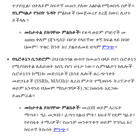
ተያይዟል፣ በተለይም ከፍተኛ መጠን ያለው አልኮል የሚወስዱ ሰዎች።
የሲምባልታ የጉበት ጉዳት
ምልክቶች በመጀመሪያ ደረጃ ስውር ሊሆኑ
ይችላሉ።
መከታተል ያለባቸው ምልክቶች
፡ የቆዳ ወይም የዓይኖች መ
മഞ്ഞ ቀለም (ጃንዲስ)፣ በሆድ የላይኛው ቀኝ ክፍል ላይ ከባድ
ህመም፣ ጥቁር ሽንት እና ያልተለመደ ድካም
ምንጭ
።
የሴሮቶኒን ሲንድሮም
፡ ይህ በአንጎል ውስጥ ከመጠን በላይ የሆነ ሴሮቶኒን
የሚያስከትል ለሕይወት አስጊ የሆነ ሁኔታ ነው። ሲምባልታን ከሌሎች
ሴሮቶኒንን ከሚነኩ መድኃኒቶች (እንደ ሌሎች ፀረ-ጭንቀት
መድኃኒቶች (SSRIs, MAOIs)፣ ለራስ ምታት የሚወሰዱ ትሪፕታኖች
ወይም አንዳንድ የህመም ማስታገሻዎች) ጋር ከወሰዱ አደጋው
ይጨምራል።
መከታተል ያለባቸው ምልክቶች
፡ መረበሽ ወይም እረፍት
ማጣት፣ ግራ መጋባት፣ ፈጣን የልብ ምት፣ ከፍተኛ የደም ግፊት፣
የተስፋፉ ተማሪዎች፣ የጡንቻ መንቀጥቀጥ ወይም ጥንካሬ እና
ከፍተኛ ትኩሳት
ምንጭ
።