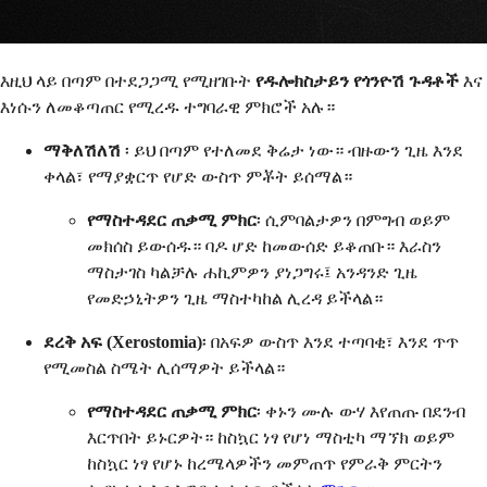
እዚህ ላይ በጣም በተደጋጋሚ የሚዘገቡት
የዱሎክስታይን የጎንዮሽ ጉዳቶች
እና
እነሱን ለመቆጣጠር የሚረዱ ተግባራዊ ምክሮች አሉ።
ማቅለሽለሽ
፡ ይህ በጣም የተለመደ ቅሬታ ነው። ብዙውን ጊዜ እንደ
ቀላል፣ የማያቋርጥ የሆድ ውስጥ ምቾት ይሰማል።
የማስተዳደር ጠቃሚ ምክር
፡ ሲምባልታዎን በምግብ ወይም
መክሰስ ይውሰዱ። ባዶ ሆድ ከመውሰድ ይቆጠቡ። እራስን
ማስታገስ ካልቻሉ ሐኪምዎን ያነጋግሩ፤ አንዳንድ ጊዜ
የመድኃኒትዎን ጊዜ ማስተካከል ሊረዳ ይችላል።
ደረቅ አፍ (Xerostomia)
፡ በአፍዎ ውስጥ እንደ ተጣባቂ፣ እንደ ጥጥ
የሚመስል ስሜት ሊሰማዎት ይችላል።
የማስተዳደር ጠቃሚ ምክር
፡ ቀኑን ሙሉ ውሃ እየጠጡ በደንብ
እርጥበት ይኑርዎት። ከስኳር ነፃ የሆነ ማስቲካ ማኘክ ወይም
ከስኳር ነፃ የሆኑ ከረሜላዎችን መምጠጥ የምራቅ ምርትን