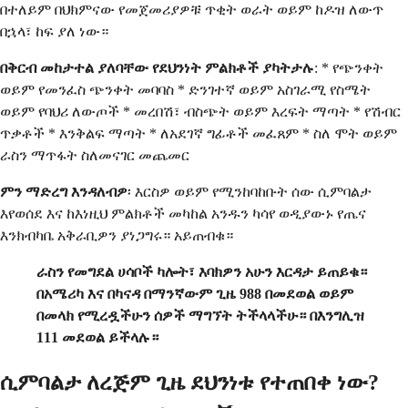
በተለይም በህክምናው የመጀመሪያዎቹ ጥቂት ወራት ወይም ከዶዝ ለውጥ
በኋላ፣ ከፍ ያለ ነው።
በቅርብ መከታተል ያለባቸው የደህንነት ምልክቶች ያካትታሉ
: * የጭንቀት
ወይም የመንፈስ ጭንቀት መባባስ * ድንገተኛ ወይም አስገራሚ የስሜት
ወይም የባህሪ ለውጦች * መረበሽ፣ ብስጭት ወይም እረፍት ማጣት * የሽብር
ጥቃቶች * እንቅልፍ ማጣት * ለአደገኛ ግፊቶች መፈጸም * ስለ ሞት ወይም
ራስን ማጥፋት ስለመናገር መጨመር
ምን ማድረግ እንዳለብዎ
፡ እርስዎ ወይም የሚንከባከቡት ሰው ሲምባልታ
እየወሰደ እና ከእነዚህ ምልክቶች መካከል አንዱን ካሳየ ወዲያውኑ የጤና
እንክብካቤ አቅራቢዎን ያነጋግሩ። አይጠብቁ።
ራስን የመግደል ሀሳቦች ካሎት፣ እባክዎን አሁን እርዳታ ይጠይቁ።
በአሜሪካ እና በካናዳ በማንኛውም ጊዜ 988 በመደወል ወይም
በመላክ የሚረዷችሁን ሰዎች ማግኘት ትችላላችሁ። በእንግሊዝ
111 መደወል ይችላሉ።
ሲምባልታ ለረጅም ጊዜ ደህንነቱ የተጠበቀ ነው?