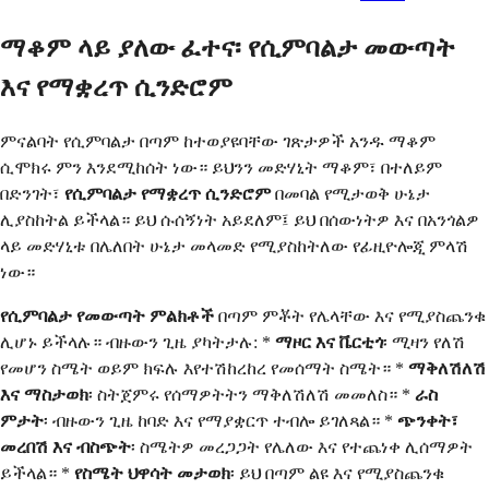
ማቆም ላይ ያለው ፈተና፡ የሲምባልታ መውጣት
እና የማቋረጥ ሲንድሮም
ምናልባት የሲምባልታ በጣም ከተወያዩባቸው ገጽታዎች አንዱ ማቆም
ሲሞክሩ ምን እንደሚከሰት ነው። ይህንን መድሃኒት ማቆም፣ በተለይም
በድንገት፣
የሲምባልታ የማቋረጥ ሲንድሮም
በመባል የሚታወቅ ሁኔታ
ሊያስከትል ይችላል። ይህ ሱሰኝነት አይደለም፤ ይህ በሰውነትዎ እና በአንጎልዎ
ላይ መድሃኒቱ በሌለበት ሁኔታ መላመድ የሚያስከትለው የፊዚዮሎጂ ምላሽ
ነው።
የሲምባልታ የመውጣት ምልክቶች
በጣም ምቾት የሌላቸው እና የሚያስጨንቁ
ሊሆኑ ይችላሉ። ብዙውን ጊዜ ያካትታሉ: *
ማዞር እና ቬርቲጎ
፡ ሚዛን የለሽ
የመሆን ስሜት ወይም ክፍሉ እየተሽከረከረ የመሰማት ስሜት። *
ማቅለሽለሽ
እና ማስታወክ
፡ ስትጀምሩ የሰማዎትትን ማቅለሽለሽ መመለስ። *
ራስ
ምታት
፡ ብዙውን ጊዜ ከባድ እና የማያቋርጥ ተብሎ ይገለጻል። *
ጭንቀት፣
መረበሽ እና ብስጭት
፡ ስሜትዎ መረጋጋት የሌለው እና የተጨነቀ ሊሰማዎት
ይችላል። *
የስሜት ህዋሳት መታወክ
፡ ይህ በጣም ልዩ እና የሚያስጨንቁ