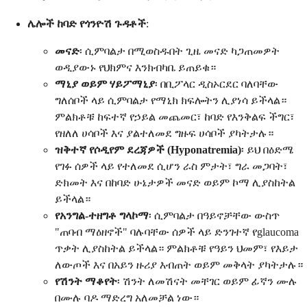
ሌሎች ከባድ የጎንዮሽ ጉዳቶች
:
መናድ
፡ ሲምባልታ በሚወስዱበት ጊዜ መናድ ካጋጠመዎት
ወዲያውኑ የህክምና እንክብካቤ ይጠይቁ።
ማኒያ ወይም ሃይፖማኒያ
፡ በቢፖላር ዲስኦርደር ባለባቸው
ግለሰቦች ላይ ሲምባልታ የማኒክ ክፍሎትን ሊያነሳ ይችላል።
ምልክቶቹ ከፍተኛ የኃይል መጨመር፣ ከባድ የእንቅልፍ ችግር፣
የዘለለ ሀሳቦች እና ያልተለመደ ግዙፍ ሀሳቦች ያካትታሉ።
ዝቅተኛ የሶዲየም ደረጃዎች (Hyponatremia)
፡ ይህ በዕድሜ
የገፉ ሰዎች ላይ የተለመደ ሲሆን ራስ ምታት፣ ግራ መጋባት፣
ድክመት እና በከባድ ሁኔታዎች መናድ ወይም ኮማ ሊያስከትል
ይችላል።
የአንግል-ተዘግቶ ግላኮማ
፡ ሲምባልታ በዓይኖቻቸው ውስጥ
"ጠባብ ማዕዘኖች" ባሉባቸው ሰዎች ላይ ድንገተኛ የglaucoma
ጥቃት ሊያስከትል ይችላል። ምልክቶቹ የዓይን ህመም፣ የእይታ
ለውጦች እና በአይን ዙሪያ እብጠት ወይም መቅላት ያካትታሉ።
የሽንት ማቆየት
፡ ሽንት ለመሽናት መቸገር ወይም ፊኛን ሙሉ
በሙሉ ባዶ ማድረግ አለመቻል ነው።