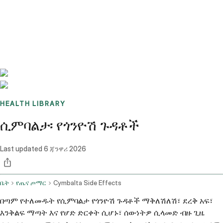
Benchmarks
Stories
FAQ
Sign up / Log in
HEALTH LIBRARY
ሲምባልታ፡ የጎንዮሽ ጉዳቶች
Last updated
6 ጃንዋሪ 2026
ቤት
የጤና ጦማር
Cymbalta Side Effects
በጣም የተለመዱት የሲምባልታ የጎንዮሽ ጉዳቶች ማቅለሽለሽ፣ ደረቅ አፍ፣
እንቅልፍ ማጣት እና የሆድ ድርቀት ሲሆኑ፣ ሰውነትዎ ሲላመድ ብዙ ጊዜ