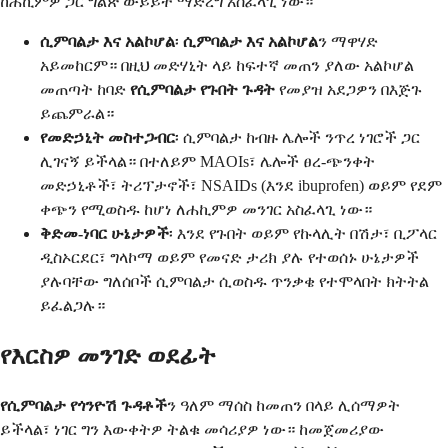
ከሐኪምዎ ጋር ግልጽ ውይይት ማድረግ አስፈላጊ ነው።
ሲምባልታ እና አልኮሆል
፡
ሲምባልታ እና አልኮሆል
ን ማዋሃድ
አይመከርም። በዚህ መድሃኒት ላይ ከፍተኛ መጠን ያለው አልኮሆል
መጠጣት ከባድ
የሲምባልታ የጉበት ጉዳት
የመያዝ አደጋዎን በእጅጉ
ይጨምራል።
የመድኃኒት መስተጋብር
፡ ሲምባልታ ከብዙ ሌሎች ንጥረ ነገሮች ጋር
ሊገናኝ ይችላል። በተለይም MAOIs፣ ሌሎች ፀረ-ጭንቀት
መድኃኒቶች፣ ትሪፕታኖች፣ NSAIDs (እንደ ibuprofen) ወይም የደም
ቀጭን የሚወስዱ ከሆነ ለሐኪምዎ መንገር አስፈላጊ ነው።
ቅድመ-ነባር ሁኔታዎች
፡ እንደ የጉበት ወይም የኩላሊት በሽታ፣ ቢፖላር
ዲስኦርደር፣ ግላኮማ ወይም የመናድ ታሪክ ያሉ የተወሰኑ ሁኔታዎች
ያሉባቸው ግለሰቦች ሲምባልታ ሲወስዱ ጥንቃቄ የተሞላበት ክትትል
ይፈልጋሉ።
የእርስዎ መንገድ ወደፊት
የሲምባልታ የጎንዮሽ ጉዳቶች
ን ዓለም ማሰስ ከመጠን በላይ ሊሰማዎት
ይችላል፣ ነገር ግን እውቀትዎ ትልቁ መሳሪያዎ ነው። ከመጀመሪያው