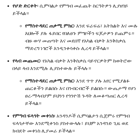
የሆድ ድርቀት
፡ ሲምባልታ የምግብ መፈጨት ስርዓትዎን ሊያዘገይ
ይችላል።
የማስተዳደር ጠቃሚ ምክር
፡ እንደ ፍራፍሬ፣ አትክልት እና ሙሉ
እህሎች ያሉ ፋይበር የበለፀጉ ምግቦችን ፍጆታዎን ይጨምሩ።
ብዙ ውሃ መጠጣት እና መደበኛ የአካል ብቃት እንቅስቃሴ
ማድረግ ነገሮች እንዲንቀሳቀሱ ሊረዳ ይችላል።
የላብ መጨመር
፡ የአካል ብቃት እንቅስቃሴ ባይኖርዎትም ከወትሮው
በላይ ላብ እንደሚሉ ሊያስተውሉ ይችላሉ።
የማስተዳደር ጠቃሚ ምክር
፡ እንደ ጥጥ ያሉ አየር የሚያልፉ
ጨርቆችን ይልበሱ እና በንብርብሮች ይልበሱ። ውጤታማ የሆነ
ፀረ-ማላብያም ይህንን የጎንዮሽ ጉዳት ለመቆጣጠር ሊረዳ
ይችላል።
የምግብ ፍላጎት መቀነስ
፡ አንዳንዶች ሲምባልታን ሲጀምሩ የምግብ
ፍላጎታቸው እንደሚቀንስ ያስተውላሉ፣ ይህም አንዳንድ ጊዜ ወደ
ክብደት መቀነስ ሊያመራ ይችላል።