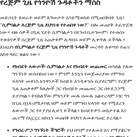
የረጅም ጊዜ የጎንዮሽ ጉዳቶችን ማሰስ
መድኃኒት ለወራት ወይም ለዓመታት እንደሚወስድ በሚጠበቅበት ጊዜ፣
"
ሲምባልታ ለረጅም ጊዜ ደህንነቱ የተጠበቀ ነው?
" ብሎ መጠየቅ ተፈጥሯዊ
ነው። ብዙ ሰዎች በጊዜ ሂደት ሲምባልታን በደንብ ቢታገሡም፣ የተወሰኑ
ተጽዕኖዎች በረጅም ጊዜ አጠቃቀም ሊዳብሩ ወይም ሊቀጥሉ ይችላሉ።
እነዚህን
የሲምባልታ የረጅም ጊዜ የጎንዮሽ ጉዳቶች
መረዳት ለቀጣይ የጤና
አስተዳደር ቁልፍ ነው።
የክብደት ለውጦች
፡
ሲምባልታ እና የክብደት መጨመር
መካከል ያለው
ግንኙነት ውስብስብ ነው። ምንም እንኳን የመጀመሪያው የምግብ
ፍላጎት መቀነስ አንዳንዶች ክብደት እንዲቀንሱ ቢያደርግም፣ የረጅም
ጊዜ አጠቃቀም ከሌሎች ጋር የክብደት መጨመር ጋር በተደጋጋሚ
ይያያዛል። ትክክለኛው ምክንያት ሙሉ በሙሉ አልተረዳም ነገር ግን
ከጊዜ በኋላ በሜታቦሊዝም ወይም በምግብ ፍላጎት ላይ የሚደረጉ
ለውጦች ጋር የተያያዘ ሊሆን ይችላል። ክብደትዎን መከታተል እና
ጤናማ የአኗኗር ዘይቤን መጠበቅ ይህንን ለመቆጣጠር ይረዳል።
የግብረ-ሥጋ ግንኙነት ችግሮች
፡ ይህ በጣም የተለመደ እና የማያቋርጥ