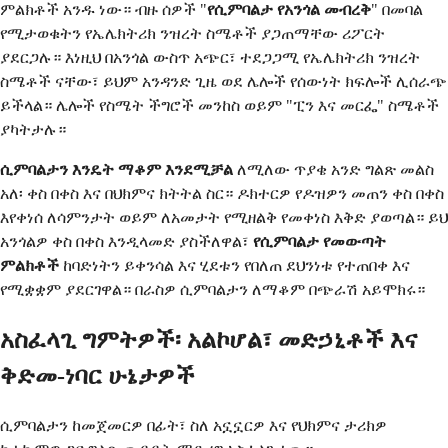
ምልክቶች አንዱ ነው። ብዙ ሰዎች "
የሲምባልታ የአንጎል መብረቅ
" በመባል
የሚታወቁትን የኤሌክትሪክ ንዝረት ስሜቶች ያጋጠማቸው ሪፖርት
ያደርጋሉ። እነዚህ በአንጎል ውስጥ አጭር፣ ተደጋጋሚ የኤሌክትሪክ ንዝረት
ስሜቶች ናቸው፣ ይህም አንዳንድ ጊዜ ወደ ሌሎች የሰውነት ክፍሎች ሊሰራጭ
ይችላል። ሌሎች የስሜት ችግሮች መንከስ ወይም "ፒን እና መርፌ" ስሜቶች
ያካትታሉ።
ሲምባልታን እንዴት ማቆም እንደሚቻል
ለሚለው ጥያቄ አንድ ግልጽ መልስ
አለ፡ ቀስ በቀስ እና በህክምና ክትትል ስር። ዶክተርዎ የዶዝዎን መጠን ቀስ በቀስ
እየቀነሰ ለሳምንታት ወይም ለአመታት የሚዘልቅ የመቀነስ እቅድ ያወጣል። ይህ
አንጎልዎ ቀስ በቀስ እንዲላመድ ያስችለዋል፣
የሲምባልታ የመውጣት
ምልክቶች
ከባድነትን ይቀንሳል እና ሂደቱን የበለጠ ደህንነቱ የተጠበቀ እና
የሚቋቋም ያደርገዋል። በራስዎ ሲምባልታን ለማቆም በጭራሽ አይሞክሩ።
አስፈላጊ ግምትዎች፡ አልኮሆል፣ መድኃኒቶች እና
ቅድመ-ነባር ሁኔታዎች
ሲምባልታን ከመጀመርዎ በፊት፣ ስለ አኗኗርዎ እና የህክምና ታሪክዎ