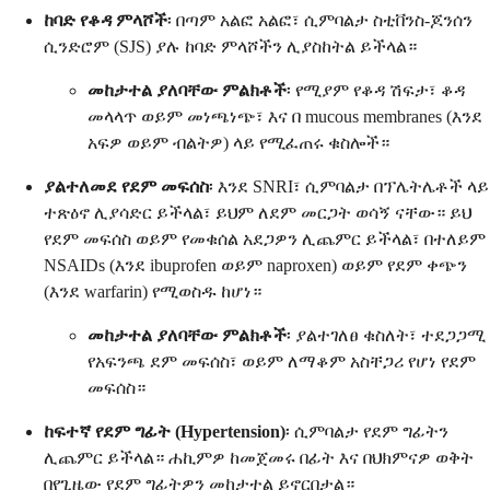
ከባድ የቆዳ ምላሾች
፡ በጣም አልፎ አልፎ፣ ሲምባልታ ስቲቨንስ-ጆንሰን
ሲንድሮም (SJS) ያሉ ከባድ ምላሾችን ሊያስከትል ይችላል።
መከታተል ያለባቸው ምልክቶች
፡ የሚያም የቆዳ ሽፍታ፣ ቆዳ
መላላጥ ወይም መነጫነጭ፣ እና በ mucous membranes (እንደ
አፍዎ ወይም ብልትዎ) ላይ የሚፈጠሩ ቁስሎች።
ያልተለመደ የደም መፍሰስ
፡ እንደ SNRI፣ ሲምባልታ በፕሌትሌቶች ላይ
ተጽዕኖ ሊያሳድር ይችላል፣ ይህም ለደም መርጋት ወሳኝ ናቸው። ይህ
የደም መፍሰስ ወይም የመቁሰል አደጋዎን ሊጨምር ይችላል፣ በተለይም
NSAIDs (እንደ ibuprofen ወይም naproxen) ወይም የደም ቀጭን
(እንደ warfarin) የሚወስዱ ከሆነ።
መከታተል ያለባቸው ምልክቶች
፡ ያልተገለፀ ቁስለት፣ ተደጋጋሚ
የአፍንጫ ደም መፍሰስ፣ ወይም ለማቆም አስቸጋሪ የሆነ የደም
መፍሰስ።
ከፍተኛ የደም ግፊት (Hypertension)
፡ ሲምባልታ የደም ግፊትን
ሊጨምር ይችላል። ሐኪምዎ ከመጀመሩ በፊት እና በህክምናዎ ወቅት
በየጊዜው የደም ግፊትዎን መከታተል ይኖርበታል።