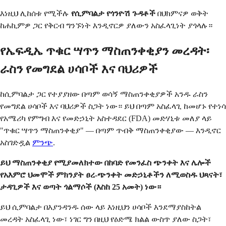
እነዚህ ሊከሰቱ የሚችሉ
የሲምባልታ የጎንዮሽ ጉዳቶች
በህክምናዎ ወቅት
ከሐኪምዎ ጋር የቅርብ ግንኙነት እንዲኖርዎ ያለውን አስፈላጊነት ያጎላሉ።
የኤፍዲኤ ጥቁር ሣጥን ማስጠንቀቂያን መረዳት፡
ራስን የመግደል ሀሳቦች እና ባህሪዎች
ከሲምባልታ ጋር የተያያዘው በጣም ወሳኝ ማስጠንቀቂያዎች አንዱ ራስን
የመግደል ሀሳቦች እና ባህሪዎች ስጋት ነው። ይህ በጣም አስፈላጊ ከመሆኑ የተነሳ
የአሜሪካ የምግብ እና የመድኃኒት አስተዳደር (FDA) መድሃኒቱ መለያ ላይ
"ጥቁር ሣጥን ማስጠንቀቂያ" — በጣም ጥብቅ ማስጠንቀቂያው — እንዲኖር
አስገድዷል
ምንጭ
.
ይህ ማስጠንቀቂያ የሚያመለክተው በከባድ የመንፈስ ጭንቀት እና ሌሎች
የአእምሮ ህመሞች ምክንያት ፀረ-ጭንቀት መድኃኒቶችን ለሚወስዱ ህጻናት፣
ታዳጊዎች እና ወጣት ጎልማሶች (እስከ 25 አመት) ነው።
ይህ ሲምባልታ በእያንዳንዱ ሰው ላይ እነዚህን ሀሳቦች እንደማያስከትል
መረዳት አስፈላጊ ነው፣ ነገር ግን በዚህ የዕድሜ ክልል ውስጥ ያለው ስጋት፣