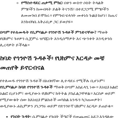
የማስተዳደር ጠቃሚ ምክር
፡ በቀን ውስጥ ሶስት ትላልቅ
ምግቦችን ከመብላት ይልቅ ትናንሽ፣ በተደጋጋሚ ምግቦችን
ለመመገብ ይሞክሩ። የምግብ ፍላጎት መቀነስ ጉልህ ከሆነ፣ ከጤና
እንክብካቤ አቅራቢዎ ጋር ይወያዩ።
በጣም የተለመዱት የሲምባልታ የጎንዮሽ ጉዳቶች ምንድናቸው?
ማወቅ
የህክምና ጉዞዎን ሲጀምሩ ዝግጁነት እንዲሰማዎት እና ጭንቀት እንዲቀንስ
ሊረዳዎት ይችላል።
ከባድ የጎንዮሽ ጉዳቶች፡ የህክምና እርዳታ መቼ
መጠየቅ ይኖርብናል
የተለመዱ የጎንዮሽ ጉዳቶች በአብዛኛው ሊተዳደሩ የሚችሉ ቢሆኑም፣
የሲምባልታ ከባድ የጎንዮሽ ጉዳቶች
ማወቅ በጣም አስፈላጊ ነው። እነዚህ አልፎ
አልፎ ቢሆኑም፣ ወዲያውኑ የህክምና ክትትል ያስፈልጋቸዋል። እርስዎ ወይም
የሚያውቁት ሰው ከእነዚህ ምልክቶች መካከል አንዱን ካጋጠመዎት፣
ወዲያውኑ ሐኪምዎን ያነጋግሩ ወይም የድንገተኛ ህክምና እርዳታ ይጠይቁ።
የጉበት ጉዳት
፡ ሲምባልታ የጉበት ችግሮች የመጨመር አደጋ እንዳለው