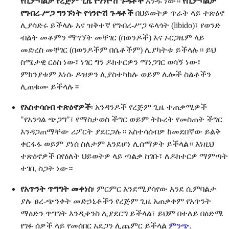
የሲምባልታ የረጅም ጊዜ የጎንዮሽ ጉዳቶች
አንዱ ነው።
የሲምባልታ
የግብረ-ሥጋ ግንኙነት የጎንዮሽ ጉዳቶች
በህይወትዎ ጥራት ላይ ተጽዕኖ
ሊያሳድሩ ይችላሉ እና ዝቅተኛ የግብረ-ሥጋ ፍላጎት (libido)፣ የወንድ
ብልት መቆምን ማግኘት መቸገር (በወንዶች) እና ኦርጋዜም ላይ
መድረስ መቸገር (በወንዶችም በሴቶችም) ሊያካትቱ ይችላሉ። ይህ
ስሜታዊ ርዕስ ነው፣ ነገር ግን ዶክተርዎን ማነጋገር ወሳኝ ነው፣
ምክንያቱም እነሱ ዶዝዎን ሊያስተካክሉ ወይም ሌሎች ስልቶችን
ሊጠቁሙ ይችላሉ።
የአስተሳሰብ ተጽዕኖዎች
፡ አንዳንዶች የረጅም ጊዜ ተጠቃሚዎች
"የአንጎል ጭጋግ"፣ የማስታወስ ችግር ወይም ትኩረት የመስጠት ችግር
እንዳጋጠማቸው ሪፖርት ያደርጋሉ። አስተሳሰብዎ ከመደበኛው ይልቅ
ቀርፋፋ ወይም ያነሰ ስለታም እንደሆነ ሊሰማዎት ይችላል። እነዚህ
ተጽዕኖዎች በየዕለት ህይወትዎ ላይ ጣልቃ ከገቡ፣ ለዶክተርዎ ማምጣት
ተገቢ ስጋት ነው።
የአጥንት ጥግግት መቀነስ
፡ ምርምር እንደሚያሳየው እንደ ሲምባልታ
ያሉ ፀረ-ጭንቀት መድኃኒቶችን የረጅም ጊዜ አጠቃቀም የአጥንት
ማዕድን ጥግግት እንዲቀንስ ሊያደርግ ይችላል፣ ይህም በተለይ በዕድሜ
የገፉ ሰዎች ላይ የመሰበር አደጋን ሊጨምር ይችላል
ምንጭ
.