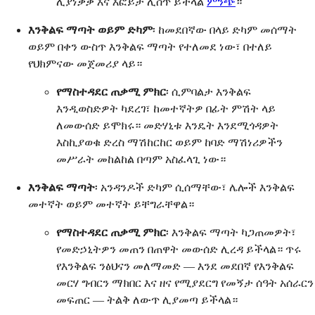
ሊያነቃቃ እና እፎይታ ሊሰጥ ይችላል
ምንጭ
።
እንቅልፍ ማጣት ወይም ድካም
፡ ከመደበኛው በላይ ድካም መሰማት
ወይም በቀን ውስጥ እንቅልፍ ማጣት የተለመደ ነው፣ በተለይ
የህክምናው መጀመሪያ ላይ።
የማስተዳደር ጠቃሚ ምክር
፡ ሲምባልታ እንቅልፍ
እንዲወስድዎት ካደረገ፣ ከመተኛትዎ በፊት ምሽት ላይ
ለመውሰድ ይሞክሩ። መድሃኒቱ እንዴት እንደሚጎዳዎት
እስኪያወቁ ድረስ ማሽከርከር ወይም ከባድ ማሽነሪዎችን
መሥራት መከልከል በጣም አስፈላጊ ነው።
እንቅልፍ ማጣት
፡ አንዳንዶች ድካም ሲሰማቸው፣ ሌሎች እንቅልፍ
መተኛት ወይም መተኛት ይቸግራቸዋል።
የማስተዳደር ጠቃሚ ምክር
፡ እንቅልፍ ማጣት ካጋጠመዎት፣
የመድኃኒትዎን መጠን በጠዋት መውሰድ ሊረዳ ይችላል። ጥሩ
የእንቅልፍ ንፅህናን መለማመድ — እንደ መደበኛ የእንቅልፍ
መርሃ ግብርን ማክበር እና ዘና የሚያደርግ የመኝታ ሰዓት አሰራርን
መፍጠር — ትልቅ ለውጥ ሊያመጣ ይችላል።