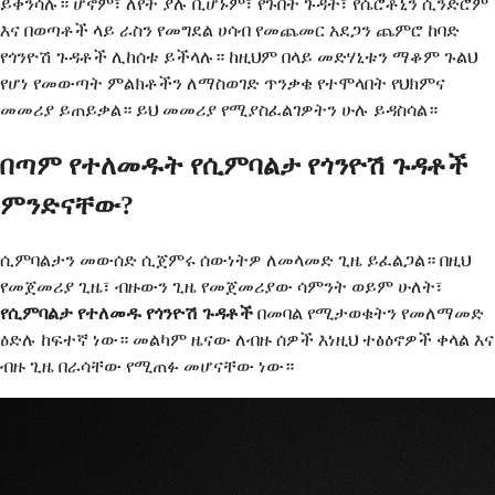
ይቀንሳሉ። ሆኖም፣ ለየት ያሉ ቢሆኑም፣ የጉበት ጉዳት፣ የሴሮቶኒን ሲንድሮም
እና በወጣቶች ላይ ራስን የመግደል ሀሳብ የመጨመር አደጋን ጨምሮ ከባድ
የጎንዮሽ ጉዳቶች ሊከሰቱ ይችላሉ። ከዚህም በላይ መድሃኒቱን ማቆም ጉልህ
የሆነ የመውጣት ምልክቶችን ለማስወገድ ጥንቃቄ የተሞላበት የህክምና
መመሪያ ይጠይቃል። ይህ መመሪያ የሚያስፈልገዎትን ሁሉ ይዳስሳል።
በጣም የተለመዱት የሲምባልታ የጎንዮሽ ጉዳቶች
ምንድናቸው?
ሲምባልታን መውሰድ ሲጀምሩ ሰውነትዎ ለመላመድ ጊዜ ይፈልጋል። በዚህ
የመጀመሪያ ጊዜ፣ ብዙውን ጊዜ የመጀመሪያው ሳምንት ወይም ሁለት፣
የሲምባልታ የተለመዱ የጎንዮሽ ጉዳቶች
በመባል የሚታወቁትን የመለማመድ
ዕድሉ ከፍተኛ ነው። መልካም ዜናው ለብዙ ሰዎች እነዚህ ተፅዕኖዎች ቀላል እና
ብዙ ጊዜ በራሳቸው የሚጠፉ መሆናቸው ነው።