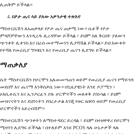
ሊጠቅም ይችላል።
በፆታ ጤና ላይ ያለው አዎንታዊ ተጽእኖ
ማስተርቤሽን ለአጠቃላይ የፆታ ጤና ጠቃሚ ነው። ሴቶች የፆታ
ምላሾቻቸውን እንዲረዱ ሊረዳቸው ይችላል ፣ ይህም ስለ ቅርበት ያለውን
ጭንቀት ሊቀንስ እና በራስ መተማመንን ሊያሻሽል ይችላል። ይህ እውቀት
የተሻለ የመራቢያ ግንዛቤን እና የመራቢያ ጤናን ሊደግፍ ይችላል።
ማጠቃለያ
ሴት ማስተርቤሽን የሆርሞን አለመመጣጠን ወይም የመራቢያ ጤናን የማይጎዳ
መደበኛ እና ጤናማ እንቅስቃሴ ነው። በጊዜያዊነት እንደ ዶፓሚን ፣
ኦክሲቶሲን እና ኢንዶርፊን ያሉ ሆርሞኖችን መለቀቅ ያስነሳል ፣ ይህም
መዝናናትን እና ደህንነትን ያበረታታል እንጂ የወር አበባን ወይም የመራቢያ
ሆርሞኖችን አይረብሽም።
ማስተርቤሽን ጭንቀትን ለማስተዳደር ይረዳል ፣ ይህም በተዘዋዋሪ የሆርሞን
ሚዛንን ሊደግፍ ይችላል ፣ በተለይም እንደ PCOS ላሉ ሁኔታዎች ላሉ