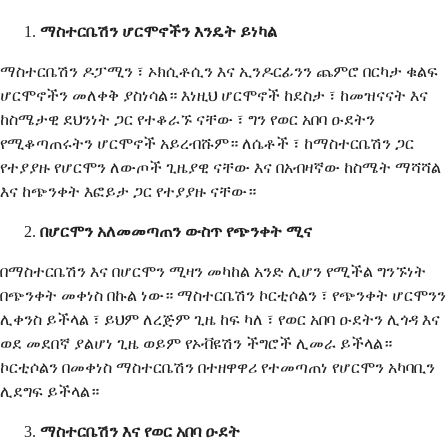
ማስተርቤሽን ሆርሞኖችን እንዴት ይነካል
ማስተርቤሽን ዶፓሚን ፣ ኦክሲቶሲን እና ኢንዶርፊንን ጨምሮ በርካታ ቁልፍ
ሆርሞኖችን መለቀቅ ያስነሳል። እነዚህ ሆርሞኖች ከደስታ ፣ ከመዝናናት እና
ከስሜታዊ ደህንነት ጋር የተቆራኙ ናቸው ፣ ግን የወር አበባ ዑደትን
የሚቆጣጠሩትን ሆርሞኖች አይረብሹም። ለሴቶች ፣ ከማስተርቤሽን ጋር
የተያያዙ የሆርሞን ለውጦች ጊዜያዊ ናቸው እና በአብዛኛው ከስሜት ማሻሻል
እና ከጭንቀት እፎይታ ጋር የተያያዙ ናቸው።
በሆርሞን አለመመጣጠን ውስጥ የጭንቀት ሚና
በማስተርቤሽን እና በሆርሞን ሚዛን መካከል አንድ ሊሆን የሚችል ግንኙነት
በጭንቀት መቀነስ በኩል ነው። ማስተርቤሽን ኮርቲሶልን ፣ የጭንቀት ሆርሞንን
ሊቀንስ ይችላል ፣ ይህም ለረጅም ጊዜ ከፍ ካለ ፣ የወር አበባ ዑደትን ሊጎዳ እና
ወደ መደበኛ ያልሆነ ጊዜ ወይም የኦቭዩሽን ችግሮች ሊመራ ይችላል።
ኮርቲሶልን በመቀነስ ማስተርቤሽን በተዘዋዋሪ የተመጣጠነ የሆርሞን አካባቢን
ሊደግፍ ይችላል።
ማስተርቤሽን እና የወር አበባ ዑደት