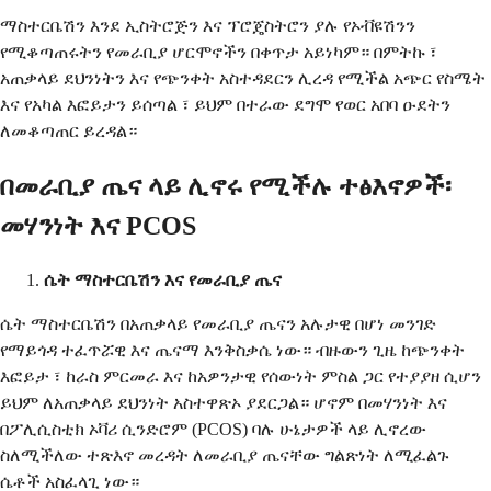
ማስተርቤሽን እንደ ኢስትሮጅን እና ፕሮጄስትሮን ያሉ የኦቭዩሽንን
የሚቆጣጠሩትን የመራቢያ ሆርሞኖችን በቀጥታ አይነካም። በምትኩ ፣
አጠቃላይ ደህንነትን እና የጭንቀት አስተዳደርን ሊረዳ የሚችል አጭር የስሜት
እና የአካል እፎይታን ይሰጣል ፣ ይህም በተራው ደግሞ የወር አበባ ዑደትን
ለመቆጣጠር ይረዳል።
በመራቢያ ጤና ላይ ሊኖሩ የሚችሉ ተፅእኖዎች፡
መሃንነት እና PCOS
ሴት ማስተርቤሽን እና የመራቢያ ጤና
ሴት ማስተርቤሽን በአጠቃላይ የመራቢያ ጤናን አሉታዊ በሆነ መንገድ
የማይጎዳ ተፈጥሯዊ እና ጤናማ እንቅስቃሴ ነው። ብዙውን ጊዜ ከጭንቀት
እፎይታ ፣ ከራስ ምርመራ እና ከአዎንታዊ የሰውነት ምስል ጋር የተያያዘ ሲሆን
ይህም ለአጠቃላይ ደህንነት አስተዋጽኦ ያደርጋል። ሆኖም በመሃንነት እና
በፖሊሲስቲክ ኦቫሪ ሲንድሮም (PCOS) ባሉ ሁኔታዎች ላይ ሊኖረው
ስለሚችለው ተጽእኖ መረዳት ለመራቢያ ጤናቸው ግልጽነት ለሚፈልጉ
ሴቶች አስፈላጊ ነው።