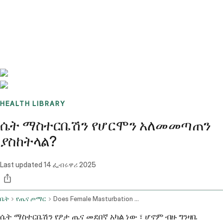
Benchmarks
Stories
FAQ
Sign up / Log in
HEALTH LIBRARY
ሴት ማስተርቤሽን የሆርሞን አለመመጣጠን
ያስከትላል?
Last updated
14 ፌብሩዋሪ 2025
ቤት
የጤና ጦማር
Does Female Masturbation Cause Hormonal Imbalance
ሴት ማስተርቤሽን የፆታ ጤና መደበኛ አካል ነው ፣ ሆኖም ብዙ ግንዛቤ