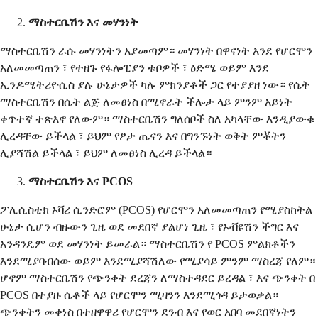
ማስተርቤሽን እና መሃንነት
ማስተርቤሽን ራሱ መሃንነትን አያመጣም። መሃንነት በዋናነት እንደ የሆርሞን
አለመመጣጠን ፣ የተዘጉ የፋሎፒያን ቱቦዎች ፣ ዕድሜ ወይም እንደ
ኢንዶሜትሪዮሲስ ያሉ ሁኔታዎች ካሉ ምክንያቶች ጋር የተያያዘ ነው። የሴት
ማስተርቤሽን በሴት ልጅ ለመፀነስ በሚኖራት ችሎታ ላይ ምንም አይነት
ቀጥተኛ ተጽእኖ የለውም። ማስተርቤሽን ግለሰቦች ስለ አካላቸው እንዲያውቁ
ሊረዳቸው ይችላል ፣ ይህም የፆታ ጤናን እና በግንኙነት ወቅት ምቾትን
ሊያሻሽል ይችላል ፣ ይህም ለመፀነስ ሊረዳ ይችላል።
ማስተርቤሽን እና PCOS
ፖሊሲስቲክ ኦቫሪ ሲንድሮም (PCOS) የሆርሞን አለመመጣጠን የሚያስከትል
ሁኔታ ሲሆን ብዙውን ጊዜ ወደ መደበኛ ያልሆነ ጊዜ ፣ የኦቭዩሽን ችግር እና
አንዳንዴም ወደ መሃንነት ይመራል። ማስተርቤሽን የ PCOS ምልክቶችን
እንደሚያባብሰው ወይም እንደሚያሻሽለው የሚያሳይ ምንም ማስረጃ የለም።
ሆኖም ማስተርቤሽን የጭንቀት ደረጃን ለማስተዳደር ይረዳል ፣ እና ጭንቀት በ
PCOS በተያዙ ሴቶች ላይ የሆርሞን ሚዛንን እንደሚጎዳ ይታወቃል።
ጭንቀትን መቀነስ በተዘዋዋሪ የሆርሞን ደንብ እና የወር አበባ መደበኛነትን