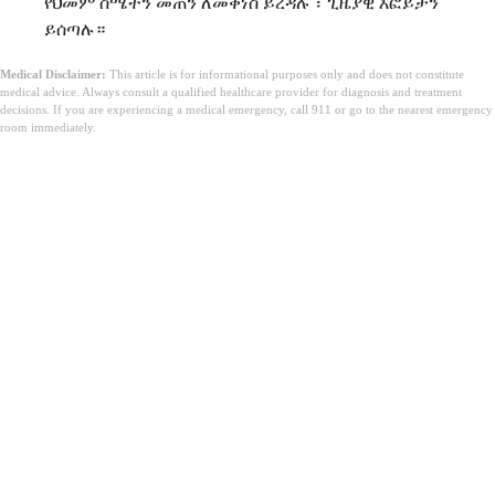
የህመም ስሜትን መጠን ለመቀነስ ይረዳሉ ፣ ጊዜያዊ እፎይታን
ይሰጣሉ።
Medical Disclaimer:
This article is for informational purposes only and does not constitute
medical advice. Always consult a qualified healthcare provider for diagnosis and treatment
decisions. If you are experiencing a medical emergency, call 911 or go to the nearest emergency
room immediately.