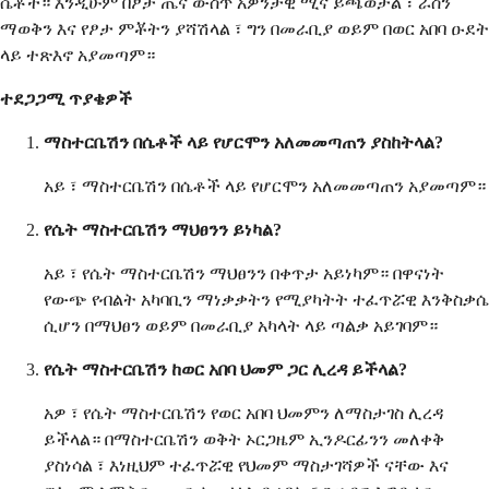
ሴቶች። እንዲሁም በፆታ ጤና ውስጥ አዎንታዊ ሚና ይጫወታል ፣ ራስን
ማወቅን እና የፆታ ምቾትን ያሻሽላል ፣ ግን በመራቢያ ወይም በወር አበባ ዑደት
ላይ ተጽእኖ አያመጣም።
ተደጋጋሚ ጥያቄዎች
ማስተርቤሽን በሴቶች ላይ የሆርሞን አለመመጣጠን ያስከትላል?
አይ ፣ ማስተርቤሽን በሴቶች ላይ የሆርሞን አለመመጣጠን አያመጣም።
የሴት ማስተርቤሽን ማህፀንን ይነካል?
አይ ፣ የሴት ማስተርቤሽን ማህፀንን በቀጥታ አይነካም። በዋናነት
የውጭ የብልት አካባቢን ማነቃቃትን የሚያካትት ተፈጥሯዊ እንቅስቃሴ
ሲሆን በማህፀን ወይም በመራቢያ አካላት ላይ ጣልቃ አይገባም።
የሴት ማስተርቤሽን ከወር አበባ ህመም ጋር ሊረዳ ይችላል?
አዎ ፣ የሴት ማስተርቤሽን የወር አበባ ህመምን ለማስታገስ ሊረዳ
ይችላል። በማስተርቤሽን ወቅት ኦርጋዜም ኢንዶርፊንን መለቀቅ
ያስነሳል ፣ እነዚህም ተፈጥሯዊ የህመም ማስታገሻዎች ናቸው እና