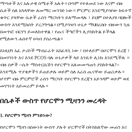
ማጣቶች እና አሉታዊ ስሜቶች አሉት። በጣም የተለመደ ነው እናም ብዙ
ሴቶች ስለ አካላቸው ለመማር መንገድ ነው። ምርምር እንደሚያሳየው ከፍተኛ
ቁጥር ያላቸው ሴቶች ራስን ማርካትን ይለማመዳሉ ፣ ይህም በተለያዩ ባህሎች
ውስጥ እንደሚከሰት ያረጋግጣል። በሚያሳዝን ሁኔታ ማህበረሰቡ ብዙውን ጊዜ
በመጥፎ ብርሃን ይመለከተዋል ፣ የጤና ችግሮችን ሊያስከትል ይችላል
የሚለውን ሐሰተኛ ሀሳብ ያሰራጫል።
እነዚህን አፈ ታሪኮች ማብራራት አስፈላጊ ነው ፣ በተለይም በሆርሞን ደረጃ ፣
በመሃንነት እና እንደ PCOS ባሉ ሁኔታዎች ላይ እንዴት ሊነኩ እንደሚችሉ ።
ብዙ ሰዎች ‹‹ሴት ማስተርቤሽን የሆርሞን አለመመጣጠን ያስከትላል?››
እንደሚሉ ጥያቄዎችን ይጠይቃሉ ወይም ስለ አራስ ጤናቸው ይጨነቃሉ።
ሆኖም ብዙ ምርምሮች ራስን ማርካት የሆርሞን ደረጃን አይጎዳም ወይም ወደ
መሃንነት አይመራም ይላሉ።
በሴቶች ውስጥ የሆርሞን ሚዛንን መረዳት
1. የሆርሞን ሚዛን ምንድነው?
የሆርሞን ሚዛን በሰውነት ውስጥ ያሉት ሆርሞኖች በትክክለኛው መጠን እና