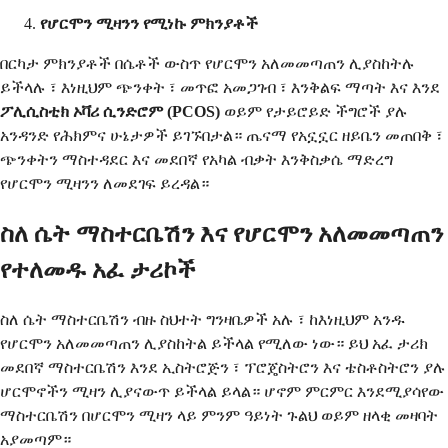
የሆርሞን ሚዛንን የሚነኩ ምክንያቶች
በርካታ ምክንያቶች በሴቶች ውስጥ የሆርሞን አለመመጣጠን ሊያስከትሉ
ይችላሉ ፣ እነዚህም ጭንቀት ፣ መጥፎ አመጋገብ ፣ እንቅልፍ ማጣት እና እንደ
ፖሊሲስቲክ ኦቫሪ ሲንድሮም (PCOS)
ወይም የታይሮይድ ችግሮች ያሉ
አንዳንድ የሕክምና ሁኔታዎች ይገኙበታል። ጤናማ የአኗኗር ዘይቤን መጠበቅ ፣
ጭንቀትን ማስተዳደር እና መደበኛ የአካል ብቃት እንቅስቃሴ ማድረግ
የሆርሞን ሚዛንን ለመደገፍ ይረዳል።
ስለ ሴት ማስተርቤሽን እና የሆርሞን አለመመጣጠን
የተለመዱ አፈ ታሪኮች
ስለ ሴት ማስተርቤሽን ብዙ ስህተት ግንዛቤዎች አሉ ፣ ከእነዚህም አንዱ
የሆርሞን አለመመጣጠን ሊያስከትል ይችላል የሚለው ነው። ይህ አፈ ታሪክ
መደበኛ ማስተርቤሽን እንደ ኢስትሮጅን ፣ ፕሮጄስትሮን እና ቴስቶስትሮን ያሉ
ሆርሞኖችን ሚዛን ሊያናውጥ ይችላል ይላል። ሆኖም ምርምር እንደሚያሳየው
ማስተርቤሽን በሆርሞን ሚዛን ላይ ምንም ዓይነት ጉልህ ወይም ዘላቂ መዛባት
አያመጣም።