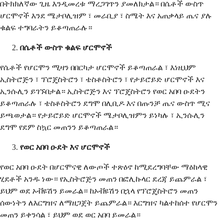
በትክክለኛው ጊዜ እንዲመረቱ ማረጋገጥን ያመለክታል። በሴቶች ውስጥ
ሆርሞኖች እንደ ሜታቦሊዝም ፣ መራቢያ ፣ ስሜት እና አጠቃላይ ጤና ያሉ
ቁልፍ ተግባራትን ይቆጣጠራሉ።
በሴቶች ውስጥ ቁልፍ ሆርሞኖች
የሴቶች የሆርሞን ሚዛን በበርካታ ሆርሞኖች ይቆጣጠራል ፣ እነዚህም
ኢስትሮጅን ፣ ፕሮጄስትሮን ፣ ቴስቶስትሮን ፣ የታይሮይድ ሆርሞኖች እና
ኢንሱሊን ይገኙበታል። ኢስትሮጅን እና ፕሮጄስትሮን የወር አበባ ዑደትን
ይቆጣጠራሉ ፣ ቴስቶስትሮን ደግሞ በሊቢዶ እና በጡንቻ ጤና ውስጥ ሚና
ይጫወታል። የታይሮይድ ሆርሞኖች ሜታቦሊዝምን ይነካሉ ፣ ኢንሱሊን
ደግሞ የደም ስኳር መጠንን ይቆጣጠራል።
የወር አበባ ዑደት እና ሆርሞኖች
የወር አበባ ዑደት በሆርሞናዊ ለውጦች ተጽዕኖ ከሚደረግባቸው ማዕከላዊ
ሂደቶች አንዱ ነው። የኢስትሮጅን መጠን በፎሊኩላር ደረጃ ይጨምራል ፣
ይህም ወደ ኦቭዩሽን ይመራል። ከኦቭዩሽን በኋላ የፕሮጄስትሮን መጠን
ሰውነትን ለእርግዝና ለማዘጋጀት ይጨምራል። እርግዝና ካልተከሰተ የሆርሞን
መጠን ይቀንሳል ፣ ይህም ወደ ወር አበባ ይመራል።