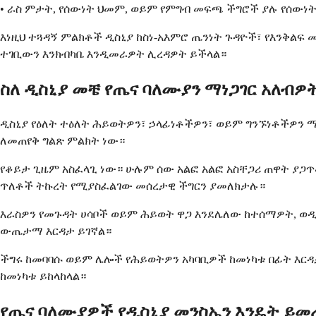
• ራስ ምታት, የሰውነት ህመም, ወይም የምግብ መፍጫ ችግሮች ያሉ የሰውነ
እነዚህ ተጓዳኝ ምልክቶች ዲስኒያ ከስነ-አእምሮ ጤንነት ጉዳዮች፣ የእንቅ
ተገቢውን እንክብካቤ እንዲመራዎት ሊረዳዎት ይችላል።
ስለ ዲስኒያ መቼ የጤና ባለሙያን ማነጋገር አለብዎ
ዲስኒያ የዕለት ተዕለት ሕይወትዎን፣ ኃላፊነቶችዎን፣ ወይም ግንኙነቶችዎን 
ለመጠየቅ ግልጽ ምልክት ነው።
የቆይታ ጊዜም አስፈላጊ ነው። ሁሉም ሰው አልፎ አልፎ አስቸጋሪ ጠዋት ያጋጥመ
ጥለቶች ትኩረት የሚያስፈልገው መሰረታዊ ችግርን ያመለክታሉ።
እራስዎን የመጉዳት ሀሳቦች ወይም ሕይወት ዋጋ እንደሌለው ከተሰማዎት, ወዲያ
ውጤታማ እርዳታ ይገኛል።
ችግሩ ከመባባሱ ወይም ሌሎች የሕይወትዎን አካባቢዎች ከመነካቱ በፊት እርዳ
ከመነካቱ ይከላከላል።
የጤና ባለሙያዎች የዲስኒያ መንስኤን እንዴት ይ