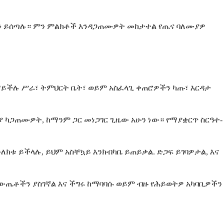
ጮችን ይሰጣሉ። ምን ምልክቶች እንዳጋጠሙዎት መከታተል የጤና ባለሙያዎ
ማይችሉ ሥራ፣ ትምህርት ቤት፣ ወይም አስፈላጊ ቀጠሮዎችን ካጡ፣ እርዳታ
ያ ካጋጠሙዎት, ከማንም ጋር መነጋገር ጊዜው አሁን ነው። የማያቋርጥ ስርዓተ-
ክቱ ይችላሉ, ይህም አስቸኳይ እንክብካቤ ይጠይቃል. ድጋፍ ይገባዎታል, እና
ውጤቶችን ያስገኛል እና ችግሩ ከማባባሱ ወይም ብዙ የሕይወትዎ አካባቢዎችን