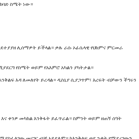
 ከባድ ስሜት ነው።
እንደተያያዘ ሊሰማዎት ይችላል። ቃሉ ራሱ ኦፊሴላዊ የህክምና ምርመራ
ሚያደርግ የስሜት ወይም የአእምሮ አካልን ያካትታል።
እንቅልፍ እዳ ለመለየት ይረዳል። ዲስኒያ ሲያጋጥም፣ እረፍት ብቻውን ችግሩን
ዎ እና ቀንዎ መካከል እንቅፋት ይፈጥራል። ስምንት ወይም ዘጠኝ ሰዓት
ደሚያስፈልገው መናገር ብቻ አይደለም። ከእንቅልፍ ወደ ንቃት የሚደረገውን