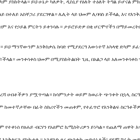
ድካም ያስከትላል። ይህ ሁኔታ ካለዎት, ዲስኒያ የዕለት ተዕለት ትግል ይሆናል
በተለይ አስቸጋሪ ያደርገዋል። ሌሊት ላይ ህመም ሊባባስ ይችላል, እና የእንቅ
እና የኃይል ምርትን ይቀንሳሉ። ታይሮይድዎ በቂ ሆርሞኖችን በማይመረትበት ጊ
 ይህ ማንኛውንም እንቅስቃሴ ከባድ የሚያደርግ እውነተኛ አካላዊ ድካም ይፈ
ችላል። መንቀሳቀስ ህመም በሚያስከትልበት ጊዜ, በአልጋ ላይ አለመንቀሳቀስ ዝ
ጨረሻ ሀብቶችዎን ያሟጥጣል። ከሳምንታት ወይም ከወራት ጭንቀት በኋላ, ስር
ይም ከመተኛታቸው በፊት ስክሪኖችን መጠቀም, የተፈጥሮ የእንቅልፍ ስርዓቶችዎን 
ም የተቀነሰ የፀሐይ ብርሃን የአዕምሮ ኬሚስትሪዎን ይነካል። የጨለማ ጠዋት 
 እንቅልፍን ያካትታሉ። አንዳንድ ፀረ-ጭንቀት መድኃኒቶች፣ የደም ግፊት መድ