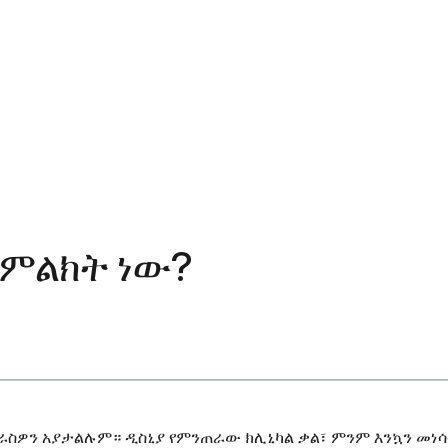
 ምልክት ነው?
 እራስዎን አያታልሉም። ዲስኒያ የምንጠራው ክሊኒካል ቃል፣ ምንም እንኳን 