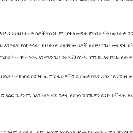
ንኳን እነዚህ ጥቂት ሰዎችን ቢነኩም። የተለመዱት ምክንያቶች ከሁኔታዎ ጋር 
እንቅልፍ ያስከትላል። ይህ ሁኔታ ያለባቸው ሰዎች ለረጅም ጊዜ መተኛት ይችላ
ሰት መዛባት ነው, አንዳንድ ጊዜ በቀን 20 ሰዓት, ከግንዛቤ እና የባህሪ ለውጦች
ዎ በሽታ የመከላከል ስርዓት ጤናማ ቲሹዎችን ሲያጠቃ ከባድ ድካም ሊያስከትሉ
ፎ አልፎ ቢሆኑም, ከእንቅልፍ ወደ ንቃት ለስላሳ ሽግግርዎን ሊነኩ ይችላሉ. እ
ር አብሮ ይመጣል, ይህም እርስዎ እና የጤና ባለሙያዎ መሰረታዊ ምክንያትዎን