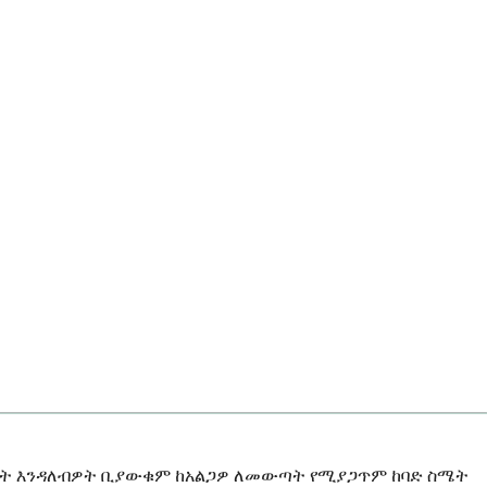
መነሳት እንዳለብዎት ቢያውቁም ከአልጋዎ ለመውጣት የሚያጋጥም ከባድ ስሜት