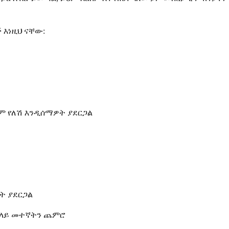
 እነዚህ ናቸው:
ም የለሽ እንዲሰማዎት ያደርጋል
ት ያደርጋል
 በላይ መተኛትን ጨምሮ