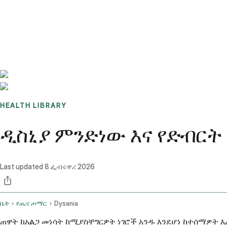
Benchmarks
Stories
FAQ
Sign up / Log in
HEALTH LIBRARY
ዲስኒያ ምንድነው እና የድብርት
Last updated
8 ፌብሩዋሪ 2026
ቤት
የጤና ጦማር
Dysania
ጠዋት ከአልጋ መነሳት ከሚያስቸግርዎት ነገሮች አንዱ እንደሆነ ከተሰማዎት