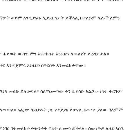
ሰማዎት ወይም እንዲያፍሩ ሊያደርግዎት ይችላል, በተለይም ሌሎች ለምን
ስዎ ሕይወት ውስጥ ምን እየተከሰተ እንደሆነ ለመለየት ይረዳዎታል።
ንዘብ እንዲጀምሩ እነዚህን በቅርበት እንመልከታቸው።
 በሚነካ መልኩ ይለወጣል። ስለሚመጣው ቀን ሲያስቡ አልጋ መነሳት ትርጉም
ለውጣል። አልጋዎ ከደህንነት ጋር የተያያዘ ይሆናል, በውጭ ያለው ዓለምም
 ነገር በተመለከተ የጭንቀት ፍሰት ሊመጣ ይችላል። ሰውነትዎ ለዚህ አስጊ