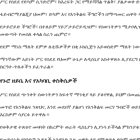
ሥር የሰደደ የድካም ሲንድሮም፣ ከእረፍት ጋር የማይሻሻል ጥልቅ፣ ያልታወቀ 
ፋይብሮማያልጂያ ህመም፣ ድካም እና የእንቅልፍ ችግሮችን በማጣመር ጠዋት ላይ 
የታይሮይድ ችግሮች፣ በተለይም ሃይፖታይሮይዲዝም፣ የሰውነትዎን ሜታቦሊዝም 
መውጣት የመሰለ ቀላል ስራን ጨምሮ።
የደም ማነስ ማለት ደምዎ ለቲሹዎችዎ በቂ ኦክሲጅን አይወስድም ማለት ነው።
ማንኛውም አይነት ሥር የሰደደ የህመም ሁኔታ ለዲስኒያ አስተዋጽኦ ሊያደርግ ይ
ስርዓተ-ጥለቶችን ይፈጥራል።
የኑሮ ዘይቤ እና የአካባቢ ቀስቅሴዎች
ሥር የሰደደ ጭንቀት ሰውነትዎን ከፍተኛ ማንቂያ ላይ ያቆየዋል, ይህም በመ
መጥፎ የእንቅልፍ ንጽህና, እንደ መደበኛ ያልሆነ የእንቅልፍ መርሃ ግብሮች ወ
እርስዎም ሳያርፉ ይተዋሉ።
የወቅታዊ ተጽዕኖ መዛባት በክረምት ወራት ዲስኒያን ሊያነሳ ይችላል ምክንያቱ
የመድኃኒት የጎንዮሽ ጉዳቶች አንዳንድ ጊዜ ጠዋት ላይ የሚቀጥል ድካም ወይም