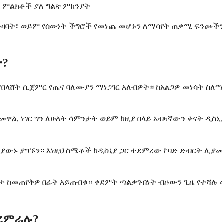
ት ምልክቶች ያለ ግልጽ ምክንያት
ልፍ መዛባት፣ ወይም የሰውነት ችግሮች የመነጨ መሆኑን ለማሳየት ጠቃሚ ፍን
ት?
ማበላሸት ሲጀምር የጤና ባለሙያን ማነጋገር አለብዎት። ከአልጋዎ መነሳት ስለ
ዋል, ነገር ግን ለሁለት ሳምንታት ወይም ከዚያ በላይ አብዛኛውን ቀናት ዲስኒ
ውኑ ያግኙን። እነዚህ ስሜቶች ከዲስኒያ ጋር ተደምረው ከባድ ድብርት ሊያመለ
ታ ከመጠየቅዎ በፊት አይጠብቁ። ቀደምት ጣልቃገብነት ብዙውን ጊዜ የተሻሉ 
መረምራሉ?