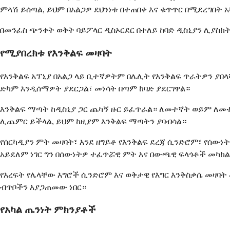
ምላሽ ይሰጣል, ይህም በአልጋዎ ደህንነቱ በተጠበቀ እና ቁጥጥር በሚደረግበት 
በመንፈስ ጭንቀት ወቅት ባይፖላር ዲስኦርደር በተለይ ከባድ ዲስኒያን ሊያስከትል
የሚያበረክቱ የእንቅልፍ መዛባት
የእንቅልፍ አፕኒያ በአልጋ ላይ ቢተኛዎትም በሌሊት የእንቅልፍ ጥራትዎን ያበላ
ድካም እንዲሰማዎት ያደርጋል፣ መነሳት በጣም ከባድ ያደርገዋል።
እንቅልፍ ማጣት ከዲስኒያ ጋር ጨካኝ ዙር ይፈጥራል። ለመተኛት ወይም ለመተ
ሊጨምር ይችላል, ይህም ከዚያም እንቅልፍ ማጣትን ያባብሳል።
የሰርካዲያን ምት መዛባት፣ እንደ ዘግይቶ የእንቅልፍ ደረጃ ሲንድሮም፣ የሰው
አይደለም ነገር ግን በሰውነትዎ ተፈጥሯዊ ምት እና በውጫዊ ፍላጎቶች መካከ
የእረፍት የሌላቸው እግሮች ሲንድሮም እና ወቅታዊ የእግር እንቅስቃሴ መዛባ
ብጥቦችን እያጋጠመው ነበር።
የአካል ጤንነት ምክንያቶች