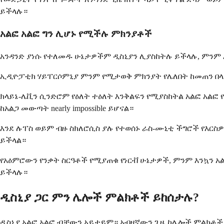
ይችላሉ።
አልፎ አልፎ ግን ሊሆኑ የሚችሉ ምክንያቶች
አንዳንድ ያነሱ የተለመዱ ሁኔታዎችም ዲስኒያን ሊያስከትሉ ይችላሉ, ምንም እ
ኢዲዮፓቲክ ሃይፐርሶምኒያ ምንም የሚታወቅ ምክንያት የሌለበት ከመጠን በላይ 
ክላይኔ-ሌቪን ሲንድሮም የዕለት ተዕለት እንቅልፍን የሚያስከትል አልፎ አልፎ የሚከ
ከአልጋ መውጣት nearly impossible ይሆናል።
እንደ ሉፐስ ወይም ብዙ ስክለሮሲስ ያሉ የተወሰኑ ራስ-ሙኒቲ ችግሮች የእርስ
ይችላል።
የአዕምሮውን የንቃት ስርዓቶች የሚያጠቁ የነርቭ ሁኔታዎች, ምንም እንኳን አል
ይችላሉ።
ዲስኒያ ጋር ምን ሌሎች ምልክቶች ይከሰታሉ?
ዲስኒያ አልፎ አልፎ ብቻውን አይታይም። አብዛኛውን ጊዜ ከሌሎች ምልክቶች ጋ