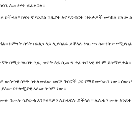
አካባቢ ለመቆየት ይፈልጋል።
 ይችላል። ከፍተኛ የኃይል ጊዜያት እና የድብርት ዝቅታዎች መካከል ያለው ልዩነት
ሻል። ስምንት ሰዓት በአልጋ ላይ ሊያሳልፉ ይችላሉ ነገር ግን ሰውነትዎ የሚያስ
ኛት በሚታገሉበት ጊዜ, ጠዋት ላይ ሲመጣ ተፈጥሮአዊ ድካም ይሰማዎታል። ድ
ነትዎ ውስጣዊ ሰዓት ከተለመደው መርሃ ግብሮች ጋር የማይመጣጠን ነው። ሰውነ
ል ያለው ባዮሎጂያዊ አለመጣጣም ነው።
ት ሙሉ በሙሉ ሳያውቁ እንቅልፍዎን ሊከፋፍሉ ይችላሉ። ሌሊቱን ሙሉ እንደተኛ