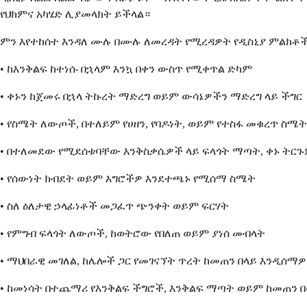
የህክምና አካሄድ ሊያመላክት ይችላል።
ምን እየተከሰተ እንዳለ ሙሉ በሙሉ ለመረዳት የሚረዳዎት የዲስኒያ ምልክቶች
• ከእንቅልፍ ከተነሱ በኋላም እንኳ በቀን ውስጥ የሚቀጥል ድካም
• ቀኑን ከጀመሩ በኋላ ትኩረት ማድረግ ወይም ውሳኔዎችን ማድረግ ላይ ችግር
• የስሜት ለውጦች, በተለይም የሀዘን, የባዶነት, ወይም የተስፋ መቁረጥ ስሜት
• በተለመደው የሚደሰቱባቸው እንቅስቃሴዎች ላይ ፍላጎት ማጣት, ቀኑ ትርጉ
• የሰውነት ክብደት ወይም እግሮችዎ እንደተጫኑ የሚሰማ ስሜት
• ስለ ዕለታዊ ኃላፊነቶች መጋፈጥ ጭንቀት ወይም ፍርሃት
• የምግብ ፍላጎት ለውጦች, ከወትሮው የበለጠ ወይም ያነሰ መብላት
• ማህበራዊ መገለል, ከሌሎች ጋር የመገናኘት ጥረት ከመጠን በላይ እንዲሰማዎ
• ከመነሳት በተጨማሪ የእንቅልፍ ችግሮች, እንቅልፍ ማጣት ወይም ከመጠን