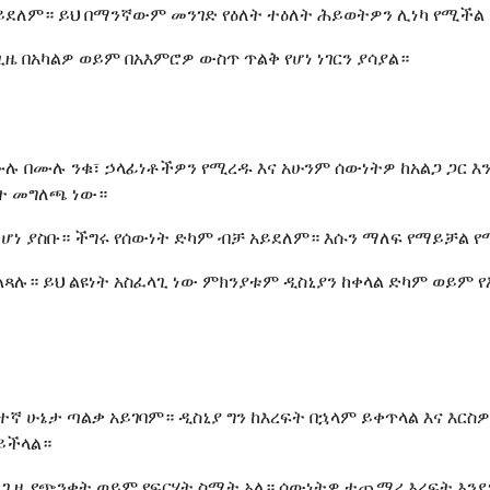
ይደለም። ይህ በማንኛውም መንገድ የዕለት ተዕለት ሕይወትዎን ሊነካ የሚችል
ዜ በአካልዎ ወይም በአእምሮዎ ውስጥ ጥልቅ የሆነ ነገርን ያሳያል።
ሙሉ በሙሉ ንቁ፣ ኃላፊነቶችዎን የሚረዱ እና አሁንም ሰውነትዎ ከአልጋ ጋር 
ት መግለጫ ነው።
ሆነ ያስቡ። ችግሩ የሰውነት ድካም ብቻ አይደለም። እሱን ማለፍ የማይቻል የ
ጻሉ። ይህ ልዩነት አስፈላጊ ነው ምክንያቱም ዲስኒያን ከቀላል ድካም ወይም የ
ተኛ ሁኔታ ጣልቃ አይገባም። ዲስኒያ ግን ከእረፍት በኋላም ይቀጥላል እና እርስ
ይችላል።
ን ጊዜ የጭንቀት ወይም የፍርሃት ስሜት አለ። ሰውነትዎ ተጨማሪ እረፍት እን