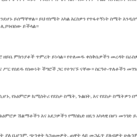
እንደሆኑ ይሰማቸዋል። ይህ የስሜት አካል እርስዎን የጥፋተኝነት ስሜት እንዲ
 ሊያባብሰው ይችላል።
 በኑሮ ዘይቤ ምክንያቶች ጥምረት ይነሳል። የተለመዱ ቀስቅሴዎችን መረዳት በራ
ና ሥር የሰደዱ የሰውነት ችግሮች ጋር የተገናኙ ናቸው። ስርዓተ-ጥለቶችን መገ
ሲሆኑ, የአዕምሮዎ ኬሚስትሪ የደስታ ስሜት, ጉልበት, እና የደስታ ስሜትዎን
አዕምሮዎ ሽልማቶችን እና አደጋዎችን የማስኬድ ዘዴን አካላዊ በሆነ መንገድ ይ
የት ያለ ቢሆንም. ጭንቀት ካጋጠመዎት, ጠዋት ላይ መጋፈጥ ያለብዎት ሁሉንም