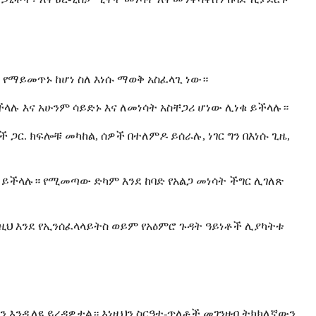
የማይመጥኑ ከሆነ ስለ እነሱ ማወቅ አስፈላጊ ነው።
ሉ እና አሁንም ሳይድኑ እና ለመነሳት አስቸጋሪ ሆነው ሊነቁ ይችላሉ።
 ጋር. ክፍሎቹ መካከል, ሰዎች በተለምዶ ይሰራሉ, ነገር ግን በእነሱ ጊዜ,
 ይችላሉ። የሚመጣው ድካም እንደ ከባድ የአልጋ መነሳት ችግር ሊገለጽ
ነዚህ እንደ የኢንሰፈላላይትስ ወይም የአዕምሮ ጉዳት ዓይነቶች ሊያካትቱ
 እንዲለዩ ይረዳዎታል። እነዚህን ስርዓተ-ጥለቶች መገንዘብ ትክክለኛውን