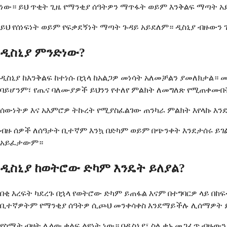
ነው። ይህ ጥቂት ጊዜ የማንቂያ ሰዓትዎን ማጥፋት ወይም እንቅልፍ ማጣት አ
ይህ የሰነፍነት ወይም የፍቃደኝነት ማጣት ጉዳይ አይደለም። ዲስኒያ ብዙውን ጊ
ዲስኒያ ምንድነው?
ዲስኒያ ከእንቅልፍ ከተነሱ በኋላ ከአልጋዎ መነሳት አለመቻልን ያመለክታል። 
ባይሆንም፣ የጤና ባለሙያዎች ይህንን የተለየ ምልክት ለመግለጽ የሚጠቀሙበ
ሰውነትዎ እና አእምሮዎ ትኩረት የሚያስፈልገው ጠንካራ ምልክት እየላኩ እንደ
ብዙ ሰዎች ለሰዓታት ቢተኛም እንኳ በድካም ወይም በጭንቀት እንደታሰሩ ይገል
አይፈታውም።
ዲስኒያ ከወትሮው ድካም እንዴት ይለያል?
በቂ እረፍት ካደረጉ በኋላ የወትሮው ድካም ይጠፋል እናም በተግባርዎ ላይ በከፍ
ቢተኛዎትም የማንቂያ ሰዓትዎ ሲጮህ መንቀሳቀስ እንደማይችሉ ሊሰማዎት 
የስሜት ብዛት ሌላው ቁልፍ ልዩነት ነው። በዲስኒያ፣ ስለ ቀኑ መጋፈጥ ብዙው