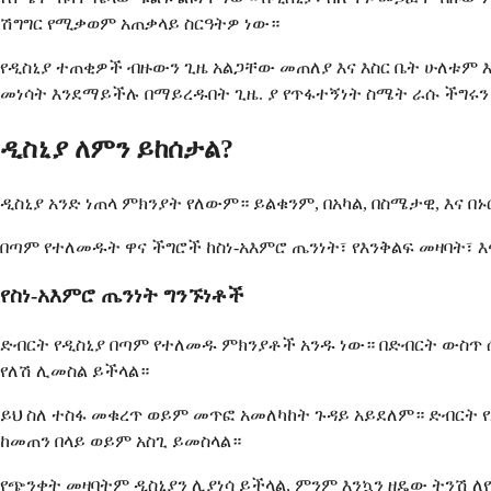
ሽግግር የሚቃወም አጠቃላይ ስርዓትዎ ነው።
የዲስኒያ ተጠቂዎች ብዙውን ጊዜ አልጋቸው መጠለያ እና እስር ቤት ሁለቱም 
መነሳት እንደማይችሉ በማይረዱበት ጊዜ. ያ የጥፋተኝነት ስሜት ራሱ ችግሩን
ዲስኒያ ለምን ይከሰታል?
ዲስኒያ አንድ ነጠላ ምክንያት የለውም። ይልቁንም, በአካል, በስሜታዊ, እና
በጣም የተለመዱት ዋና ችግሮች ከስነ-አእምሮ ጤንነት፣ የእንቅልፍ መዛባት፣ እ
የስነ-አእምሮ ጤንነት ግንኙነቶች
ድብርት የዲስኒያ በጣም የተለመዱ ምክንያቶች አንዱ ነው። በድብርት ውስጥ 
የለሽ ሊመስል ይችላል።
ይህ ስለ ተስፋ መቁረጥ ወይም መጥፎ አመለካከት ጉዳይ አይደለም። ድብርት የ
ከመጠን በላይ ወይም አስጊ ይመስላል።
የጭንቀት መዛባትም ዲስኒያን ሊያነሳ ይችላል, ምንም እንኳን ዘዴው ትንሽ ለ