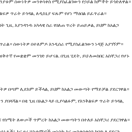
 ምክንያቱም ሰውነትዎ መንቀሳቀስ የሚያስፈልገውን የኃይል ክምችት ይጎድለዋል።
ልፍዎ ጥራት ይጎዳል, ለዲስኒያ ፍጹም የሆነ ማዕበል ይፈጥራል።
ዜ, እያንዳንዱ አካላዊ ስራ የበለጠ ጥረት ይጠይቃል, ይህም ከአልጋ
ጥራል። ሰውነትዎ በተለምዶ እንዲሰራ የሚያስፈልገውን ነዳጅ አያገኝም።
ቅተኛ የመቋቋም መንገድ ይሆናል. በጊዜ ሂደት, ይህ ለመስበር አስቸጋሪ የሆኑ
ዓትዎ በጣም ሊደክም ይችላል, ይህም ከአልጋ መውጣት የማይቻል ያደርገዋል።
ያበላሻል። በቂ ጊዜ በአልጋ ላይ ቢያሳልፉም, የእንቅልፍዎ ጥራት ይጎዳል,
እና የስሜት ለውጦች ጥምረት ከአልጋ መውጣትን በተለይ አስቸጋሪ ያደርገዋል።
ኃኒቶች፣ እና ፀረ-ሂስታሚኖች መነሳት እና መንቀሳቀስን ከባድ ሊያደርጉ