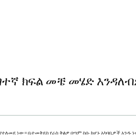
ገተኛ ክፍል መቼ መሄድ እንዳለ
ተለመደ ነው። ቤተመቅደስ የራስ ቅልዎ በጣም ስሱ ከሆኑ አካባቢዎች አንዱ ነው