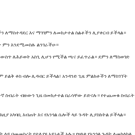
ቶችን ለማስተዳደር እና ማገገምን ለመከታተል ስልቶችን ሊያቀርብ ይችላል።
ዳት ምን እንደሚመስሉ ልንገራችሁ።
ት ውስጥ ለሕይወት አስጊ ሊሆን የሚችል ጫና ይፈጥራል። ደምን ለማስወገድ
 ይልቅ ቀስ ብሎ ሊዳብር ይችላል፣ አንዳንድ ጊዜ ምልክቶችን ለማስገኘት
ጥተኛ ስብራት ብዙውን ጊዜ በመከታተል በራሳቸው ይድናሉ። የተጨመቁ ስብራት
እዚያ አካባቢ እብጠት እና የአንጎል ሴሎች ላይ ጉዳት ሊያስከትል ይችላል።
ላይ በመመስረት የተለያዩ አይነቶች አሉ። የዘላቂ የአንጎል ጉዳት ለመከላከል