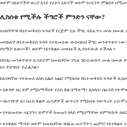
ወይም በአይኖችዎ ዙሪያ እንደ የራኮን አይኖች ወይም የጦርነት ምልክት በሚ
ሊከሰቱ የሚችሉ ችግሮች ምንድን ናቸው?
አብዛኛዎቹ የቤተመቅደስ ጉዳቶች የረጅም ጊዜ ችግር ሳይፈጥሩ ሙሉ በሙሉ ያ
መካከለኛ የቤተመቅደስ ጉዳት የተለመደው ውስብስብ ችግር መንቀጥቀጥ ነው። 
የስሜት ለውጦች፣ ወይም የእንቅልፍ መዛባቶች ሊያስተውሉ ይችላሉ።
የድህረ-መንቀጥቀጥ ሲንድሮም በመደበኛው የጊዜ ገደብ ውስጥ ሙሉ በሙሉ የማያ
እና ትዕግስት ይፈልጋል።
ከአብዛኛው የተለመደ እስከ አልፎ አልፎ የሚከሰቱ የቤተመቅደስ ጉዳቶች ሊከሰ
• በቆዳዎ ስር ደም የሚከማችበት የራስ ቅል ሄማቶማ፣ ለስላሳ፣ በፈሳሽ የተሞ
• በአንገትዎ እና በራስ ቅልዎ ጡንቻዎች ውጥረት የሚከሰቱ የውጥረት ራስ ም
• የተለመደው ብርሃንና ድምፆች ከመጠን በላይ የሚሰማቸው ለምግብነት አለ
• እንቅልፍ ማጣት ወይም ከመደበኛው የበለጠ መተኛትን ጨምሮ የእንቅልፍ 