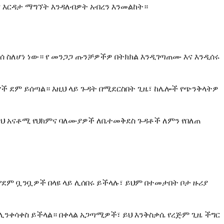
ና እርዳታ ማግኘት እንዳለብዎት አብረን እንመልከት።
ነሰ ስለሆነ ነው። የ መንጋጋ ጡንቻዎችዎ በትክክል እንዲገጣጠሙ እና እንዲሰሩ
ኖች ደም ይሰጣል። እዚህ ላይ ጉዳት በሚደርስበት ጊዜ፣ ከሌሎች የጭንቅላትዎ
 ይህ አናቶሚ የህክምና ባለሙያዎች ለቤተመቅደስ ጉዳቶች ለምን የበለጠ
ደም ቧንቧዎች በላዩ ላይ ሊሰበሩ ይችላሉ፣ ይህም በተመታበት ቦታ ዙሪያ
 ሊንቀሳቀስ ይችላል። በቀላል አጋጣሚዎች፣ ይህ እንቅስቃሴ የረጅም ጊዜ ችግር