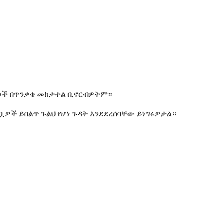
ለውጦች በጥንቃቄ መከታተል ቢኖርብዎትም።
ቧዎች ይበልጥ ጉልህ የሆነ ጉዳት እንደደረሰባቸው ይነግሩዎታል።