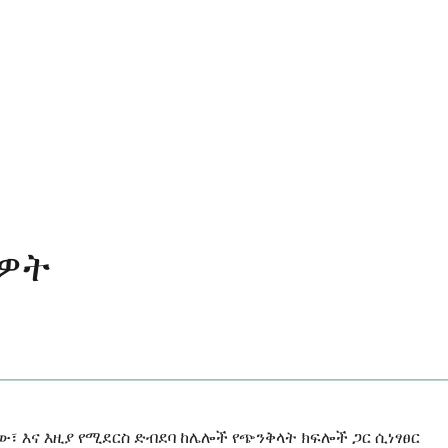
ብዎት
፣ እና እዚያ የሚደርስ ድብደባ ከሌሎች የጭንቅላት ክፍሎች ጋር ሲነፃፀር