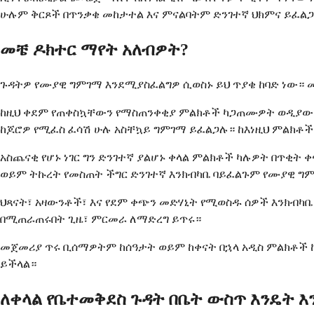
ሁሉም ቅርጾች በጥንቃቄ መከታተል እና ምናልባትም ድንገተኛ ህክምና ይፈል
መቼ ዶክተር ማየት አለብዎት?
ጉዳትዎ የሙያዊ ግምገማ እንደሚያስፈልግዎ ሲወስኑ ይህ ጥያቄ ከባድ ነው። 
ከዚህ ቀደም የጠቀስኳቸውን የማስጠንቀቂያ ምልክቶች ካጋጠሙዎት ወዲያውኑ 
ከጆሮዎ የሚፈስ ፈሳሽ ሁሉ አስቸኳይ ግምገማ ይፈልጋሉ። ከእነዚህ ምልክቶች
አስጨናቂ የሆኑ ነገር ግን ድንገተኛ ያልሆኑ ቀላል ምልክቶች ካሉዎት በጥቂ
ወይም ትኩረት የመስጠት ችግር ድንገተኛ እንክብካቤ ባይፈልጉም የሙያዊ ግም
ህጻናት፣ አዛውንቶች፣ እና የደም ቀጭን መድሃኒት የሚወስዱ ሰዎች እንክብካ
በሚጠራጠሩበት ጊዜ፣ ምርመራ ለማድረግ ይጥሩ።
መጀመሪያ ጥሩ ቢሰማዎትም ከሰዓታት ወይም ከቀናት በኋላ አዲስ ምልክቶች ከ
ይችላል።
ለቀላል የቤተመቅደስ ጉዳት በቤት ውስጥ እንዴት 