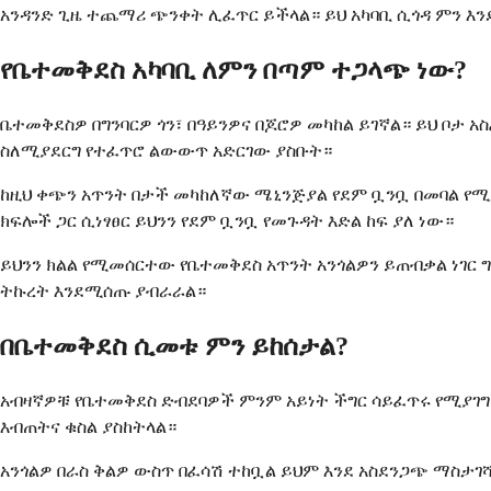
አንዳንድ ጊዜ ተጨማሪ ጭንቀት ሊፈጥር ይችላል። ይህ አካባቢ ሲጎዳ ምን እ
የቤተመቅደስ አካባቢ ለምን በጣም ተጋላጭ ነው?
ቤተመቅደስዎ በግንባርዎ ጎን፣ በዓይንዎና በጆሮዎ መካከል ይገኛል። ይህ ቦታ 
ስለሚያደርግ የተፈጥሮ ልውውጥ አድርገው ያስቡት።
ከዚህ ቀጭን አጥንት በታች መካከለኛው ሜኒንጅያል የደም ቧንቧ በመባል የሚታ
ክፍሎች ጋር ሲነፃፀር ይህንን የደም ቧንቧ የመጉዳት እድል ከፍ ያለ ነው።
ይህንን ክልል የሚመሰርተው የቤተመቅደስ አጥንት አንጎልዎን ይጠብቃል ነገር ግ
ትኩረት እንደሚሰጡ ያብራራል።
በቤተመቅደስ ሲመቱ ምን ይከሰታል?
አብዛኛዎቹ የቤተመቅደስ ድብደባዎች ምንም አይነት ችግር ሳይፈጥሩ የሚያገግ
እብጠትና ቁስል ያስከትላል።
አንጎልዎ በራስ ቅልዎ ውስጥ በፈሳሽ ተከቧል ይህም እንደ አስደንጋጭ ማስታገ