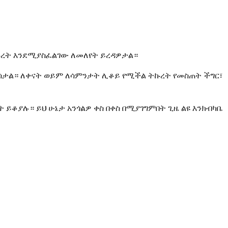
ኩረት እንደሚያስፈልገው ለመለየት ይረዳዎታል።
ከሰታል። ለቀናት ወይም ለሳምንታት ሊቆይ የሚችል ትኩረት የመስጠት ችግር፣
ይቆያሉ። ይህ ሁኔታ አንጎልዎ ቀስ በቀስ በሚያገግምበት ጊዜ ልዩ እንክብካቤ