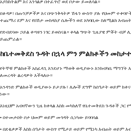
አያስከትልም እና አንጎልዎ በተፈጥሮ ወደ ቦታው ይመለሳል።
በቆዳዎ፣ በጡንቻዎችዎ እና በጭንቅላትዎ ሽፋን ውስጥ ያሉ የህመም ተቀባዮ
ተጨማሪ ደም እና የበሽታ መከላከያ ሴሎችን ወደ አካባቢው ስለሚልክ እብጠት
የድብደባው ኃይል ቀጣዩን ነገር ይወስናል። ቀላል ግጭት ጊዜያዊ ምቾት ብቻ 
ይጨምራል።
ከቤተመቅደስ ጉዳት በኋላ ምን ምልክቶችን መከታተ
የትኞቹ ምልክቶች አስፈላጊ እንደሆኑ ማወቅ ወዲያውኑ እንክብካቤ ማግኘት 
ለመረዳት ልረዳዎት እችላለሁ።
አንዳንድ ምልክቶች ወዲያውኑ ይታያሉ፣ ሌሎች ደግሞ ከሰዓታት ወይም ከቀና
ነው።
እነዚህም አብዛኛውን ጊዜ ከቀላል እስከ መካከለኛ የቤተመቅደስ ጉዳቶች ጋር
• በተመታበት ቦታ ህመም ወይም መጎዳት ሲነካው ይባባሳል
• በደቂቃዎች እስከ ሰዓታት ውስጥ የሚታይ ወይም የሚነካ እብጠት ወይም እ