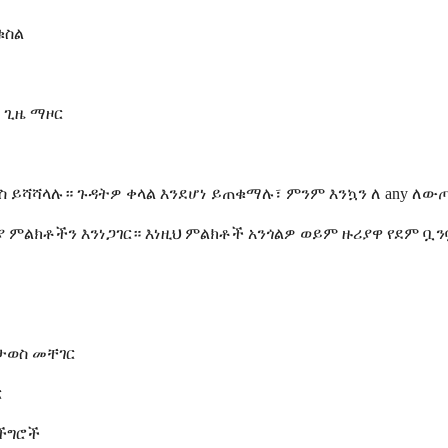
ቁስል
 ጊዜ ማዞር
ቀስ ይሻሻላሉ። ጉዳትዎ ቀላል እንደሆነ ይጠቁማሉ፣ ምንም እንኳን ለ any 
 ምልክቶችን እንነጋገር። እነዚህ ምልክቶች አንጎልዎ ወይም ዙሪያዋ የደም ቧን
ታወስ መቸገር
ር
 ችግሮች