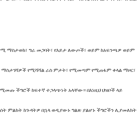
ጋሚ ማስታወክ፣ ግራ መጋባት፣ የእይታ ለውጦች፣ ወይም ከአፍንጫዎ ወይም
መም ማስታገሻዎች የሚሻሻል ራስ ምታት፣ የሚመጣም የሚጠፋም ቀላል ማዞር፣
ለሚመጡ ችግሮች ከፍተኛ ተጋላጭነት አላቸው። በእነዚህ ህዝቦች ላይ
ከሰት ምልክት ከጉዳትዎ በኋላ ወዲያውኑ ግልጽ ያልሆኑ ችግሮችን ሊያመለክት