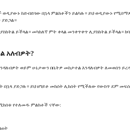
ች ወዲያውኑ ከድብደባው በኋላ ምልክቶችን ይልካሉ። ይህ ወዲያውኑ የሚሰማ
 ያድጋል።
ሊያስከትል ይችላል። መካከለኛ ምት ቀላል መንቀጥቀጥ ሊያስከትል ይችላል። ከ
ል አለብዎት?
እንዳለብዎት ወይም ሁኔታውን በቤትዎ መከታተል እንዳለብዎት ለመወሰን ይረዳ
ት በኋላ ያድጋሉ። ይህ ዘግይቶ መከሰት ሊከሰት የሚችለው የውስጥ ደም መፍ
 የሚከሰቱ የተለመዱ ምልክቶች ናቸው:
ብጠት