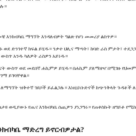
ጋሉ።
መቼ እንክብካቤ ማግኘት እንዳለብዎት ግልጽ የሆነ መመሪያ ልስጥዎ።
ወደ ድንገተኛ ክፍል ይሂዱ። ንቃተ ህሊና ማጣት፣ ከባድ ራስ ምታት፣ ተደጋ
 ውስጥ አንዱ ካለዎት ራስዎን አይነዱ።
ት ቀናት ውስጥ ወደ መደበኛ ሐኪምዎ ይሂዱ። በሐኪም ያለማዘዣ በሚገዙ የህ
ገማ ይገባቸዋል።
ቤ ለማግኘት ዝቅተኛ ገደቦች ይፈልጋሉ። እነዚህ ቡድኖች ከጭንቅላት ጉዳቶች 
ታዩ ወዲያውኑ የጤና እንክብካቤ ሰጪዎን ያነጋግሩ። የጠቀስኩት ዘግይቶ የሚ
እንክብካቤ ማድረግ ይኖርብዎታል?