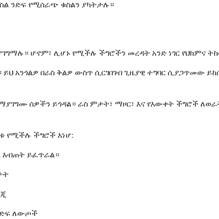
መስል ንድፍ የሚሰራጭ ቁስልን ያካትታሉ።
ገግማሉ። ሆኖም፣ ሊሆኑ የሚችሉ ችግሮችን መረዳት አንድ ነገር የህክምና ት
ይህ አንጎልዎ በራስ ቅልዎ ውስጥ ሲርገበገብ ጊዜያዊ ተግባር ሲያጋጥመው ይ
ገግሙ ሰዎችን ይጎዳል። ራስ ምታት፣ ማዞር፣ እና የእውቀት ችግሮች ለወራት 
ቱ የሚችሉ ችግሮች እነሆ:
ላ እብጠት ይፈጥራል።
ታት
ርጂ
ንድፍ ለውጦች