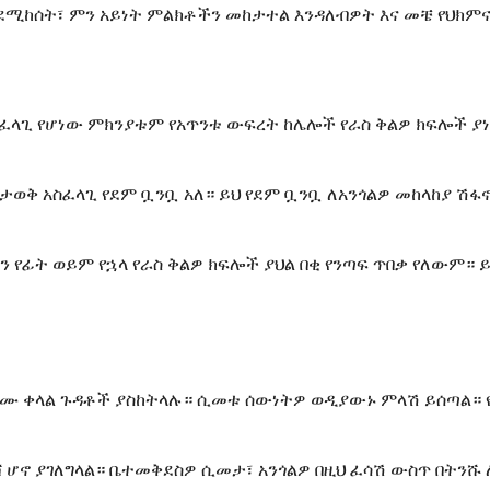
ንደሚከሰት፣ ምን አይነት ምልክቶችን መከታተል እንዳለብዎት እና መቼ የህክም
አስፈላጊ የሆነው ምክንያቱም የአጥንቱ ውፍረት ከሌሎች የራስ ቅልዎ ክፍሎች ያ
ወቅ አስፈላጊ የደም ቧንቧ አለ። ይህ የደም ቧንቧ ለአንጎልዎ መከላከያ ሽፋ
ን የፊት ወይም የኋላ የራስ ቅልዎ ክፍሎች ያህል በቂ የንጣፍ ጥበቃ የለውም።
ሙ ቀላል ጉዳቶች ያስከትላሉ። ሲመቱ ሰውነትዎ ወዲያውኑ ምላሽ ይሰጣል። የ
ሻ ሆኖ ያገለግላል። ቤተመቅደስዎ ሲመታ፣ አንጎልዎ በዚህ ፈሳሽ ውስጥ በትንሹ