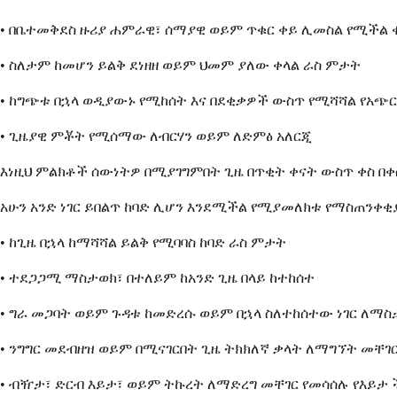
• በቤተመቅደስ ዙሪያ ሐምራዊ፣ ሰማያዊ ወይም ጥቁር ቀይ ሊመስል የሚችል 
• ስለታም ከመሆን ይልቅ ደነዘዘ ወይም ህመም ያለው ቀላል ራስ ምታት
• ከግጭቱ በኋላ ወዲያውኑ የሚከሰት እና በደቂቃዎች ውስጥ የሚሻሻል የአጭር
• ጊዜያዊ ምቾት የሚሰማው ለብርሃን ወይም ለድምፅ አለርጂ
እነዚህ ምልክቶች ሰውነትዎ በሚያገግምበት ጊዜ በጥቂት ቀናት ውስጥ ቀስ በ
አሁን አንድ ነገር ይበልጥ ከባድ ሊሆን እንደሚችል የሚያመለክቱ የማስጠንቀቂያ
• ከጊዜ በኋላ ከማሻሻል ይልቅ የሚባባስ ከባድ ራስ ምታት
• ተደጋጋሚ ማስታወክ፣ በተለይም ከአንድ ጊዜ በላይ ከተከሰተ
• ግራ መጋባት ወይም ጉዳቱ ከመድረሱ ወይም በኋላ ስለተከሰተው ነገር ለማስ
• ንግግር መደብዘዝ ወይም በሚናገርበት ጊዜ ትክክለኛ ቃላት ለማግኘት መቸገ
• ብዥታ፣ ድርብ እይታ፣ ወይም ትኩረት ለማድረግ መቸገር የመሳሰሉ የእይታ