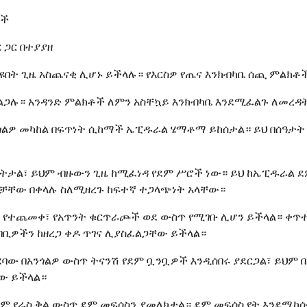
ጦች
 ጋር በተያያዘ
ቆዩበት ጊዜ አስጨናቂ ሊሆኑ ይችላሉ። የእርስዎ የጤና እንክብካቤ ሰጪ ምልክ
ይፈልጋሉ። አንዳንድ ምልክቶች ለምን አስቸኳይ እንክብካቤ እንደሚፈልጉ ለመረ
አንጎልዎ መካከል በፍጥነት ሲከማች ኤፒዱራል ሄማቶማ ይከሰታል። ይህ በሰዓታ
ትታል፣ ይህም ብዙውን ጊዜ ከሚፈነዳ የደም ሥሮች ነው። ይህ ከኤፒዱራል ደም
ሮቻቸው በቀላሉ ስለሚዘረጉ ከፍተኛ ተጋላጭነት አላቸው።
ይም የተጨመቀ፣ የአጥንት ቁርጥራጮች ወደ ውስጥ የሚገቡ ሊሆን ይችላል። ቀ
ባቢዎችን ከዘረጋ ቀዶ ጥገና ሊያስፈልጋቸው ይችላል።
ባው በአንጎልዎ ውስጥ ትናንሽ የደም ቧንቧዎች እንዲሰበሩ ያደርጋል፣ ይህም በ
ው ይችላል።
 የራስ ቅል ውስጥ ደም መፍሰስን ያመለክታል። ደም መፍሰስ የት እንደሚከሰት 