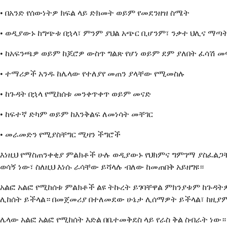
• በአንድ የሰውነትዎ ክፍል ላይ ድክመት ወይም የመደንዘዝ ስሜት
• ወዲያውኑ ከግጭቱ በኋላ፣ ምንም ያህል አጭር ቢሆንም፣ ንቃተ ህሊና ማጣ
• ከአፍንጫዎ ወይም ከጆሮዎ ውስጥ ግልጽ የሆነ ወይም ደም ያለበት ፈሳሽ መ
• ተማሪዎች አንዱ ከሌላው የተለያየ መጠን ያላቸው የሚመስሉ
• ከጉዳት በኋላ የሚከሰቱ መንቀጥቀጥ ወይም መናድ
• ከፍተኛ ድካም ወይም ከእንቅልፍ ለመነሳት መቸገር
• መራመድን የሚያስቸግር ሚዛን ችግሮች
እነዚህ የማስጠንቀቂያ ምልክቶች ሁሉ ወዲያውኑ የህክምና ግምገማ ያስፈልጋቸ
ወሳኝ ነው፣ ስለዚህ እነሱ ራሳቸው ይሻላሉ ብለው ከመጠበቅ አይዘግዩ።
አልፎ አልፎ የሚከሰቱ ምልክቶች ልዩ ትኩረት ይገባቸዋል ምክንያቱም ከጉዳት
ሊከሰት ይችላል። በመጀመሪያ በተለመደው ሁኔታ ሊሰማዎት ይችላል፣ ከዚያም 
ሌላው አልፎ አልፎ የሚከሰት እድል በቤተመቅደስ ላይ የራስ ቅል ስብራት ነ