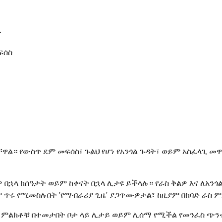
ት
ፍሰስ
ዋል። የውስጥ ደም መፍሰስ፣ ጉልህ የሆነ የአንጎል ጉዳት፣ ወይም አስፈላጊ 
ዎ በኋላ ከሰዓታት ወይም ከቀናት በኋላ ሊታዩ ይችላሉ። የራስ ቅልዎ እና ለ
ጥሩ የሚመስሉበት 'የማብራሪያ ጊዜ' ያጋጥሙዎታል፣ ከዚያም በከባድ ራስ ምታ
ው። ምልክቶቹ በተመታበት ቦታ ላይ ሊታይ ወይም ሊሰማ የሚችል የመንፈስ ጭን