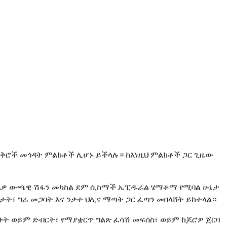
መዋቅሮች መጎዳት ምልክቶች ሊሆኑ ይችላሉ። ከእነዚህ ምልክቶች ጋር ጊዜው
አንጎልዎ ውጫዊ ሽፋን መካከል ደም ሲከማች ኤፒዱራል ሄማቶማ የሚባል ሁኔታ
ት፣ ግራ መጋባት እና ንቃተ ህሊና ማጣት ጋር ፈጣን መበላሸት ይከተላል።
ቀት ወይም ድብርት፣ የማያቋርጥ ግልጽ ፈሳሽ መፍሰስ፣ ወይም ከጆሮዎ ጀርባ