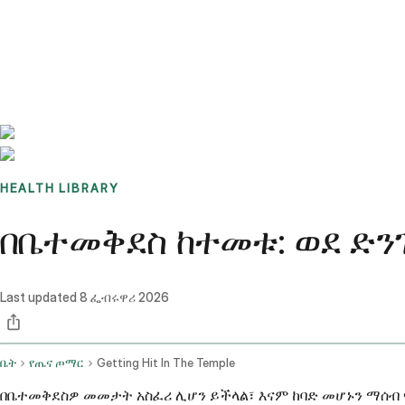
Benchmarks
Stories
FAQ
Sign up / Log in
HEALTH LIBRARY
በቤተመቅደስ ከተመቱ: ወደ ድን
Last updated
8 ፌብሩዋሪ 2026
ቤት
የጤና ጦማር
Getting Hit In The Temple
በቤተመቅደስዎ መመታት አስፈሪ ሊሆን ይችላል፣ እናም ከባድ መሆኑን ማሰብ የ