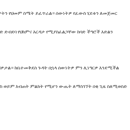
ዎትን የህመም ስሜት ይፈጥራል። ሰውነትዎ የፈውስ ሂደቱን ለመጀመር
ባድ ድብደባ የህክምና እርዳታ የሚያስፈልጋቸው ከባድ ችግሮች እድልን
ዎታል። ከቤተመቅደስ ጉዳት በኋላ ሰውነትዎ ምን ሊነግርዎ እንደሚችል
ሰስ ወይም እብጠት ምልክት የሚሆን ውጤት ለማስገኘት በቂ ጊዜ ስለሚወስድ