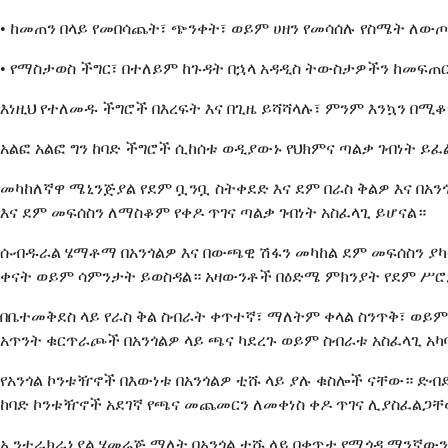
• ከመጠን በላይ የመበሳጨት፣ ጭንቀት፣ ወይም ሀዘን የመሳሰሉ የስሜት ለው
• የማስታወስ ችግር፣ በተለይም ከጉዳት በኋላ አዳዲስ ትውስታዎችን ከመፍጠር
እነዚህ የተለመዱ ችግሮች በእረፍት እና በጊዜ ይሻሻላሉ፣ ምንም እንኳን በሚ
አልፎ አልፎ ግን ከባድ ችግሮች ሲከሰቱ ወዲያውኑ የህክምና ጣልቃ ገብነት 
መካከለኛዋ ሜኒንጅያል የደም ቧንቧ ስትቀደድ እና ደም በራስ ቅልዎ እና በ
እና ደም መፍሰስን ለማስቆም የቀዶ ጥገና ጣልቃ ገብነት አስፈላጊ ይሆናል።
ሱብዱራል ሄማቶማ በአንጎልዎ እና በውጫዊ ሽፋን መካከል ደም መፍሰስን ያካ
ቀናት ወይም ሳምንታት ይወስዳል። አዛውንቶች በዕድሜ ምክንያት የደም ሥ
በቤተመቅደስ ላይ የራስ ቅል ስብራት ቀጥተኛ፣ ማለትም ቀላል ስንጥቅ፣ ወ
አጥንት ቁርጥራጮች በአንጎልዎ ላይ ጫና ካደረጉ ወይም ስብራቱ አስፈላጊ አካ
የአንጎል ኮንቱዥኖች በእውነቱ በአንጎልዎ ቲሹ ላይ ያሉ ቁስሎች ናቸው። ድብደ
ከባድ ኮንቱዥኖች አደገኛ የጫና መጨመርን ለመቀነስ ቀዶ ጥገና ሊያስፈልጋቸ
ኢንተራክራኒያል ሄመሬጅ ማለት በአንጎል ቲሹ ላይ በቀጥታ የሚጎዳ ማንኛውንም