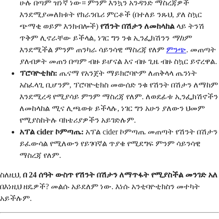
ሁሉ በጣም ዝነኛ ነው። ምንም እንኳን አንዳንድ ማስረጃዎች
እንደሚያመለክቱት የክራንቤሪ ምርቶች (በተለይ ንጹህ, ያለ ስኳር
ጭማቂ ወይም እንክብሎች)
የሽንት በሽታን ለመከላከል
ላይ ትንሽ
ጥቅም ሊኖራቸው ይችላል, ነገር ግን ንቁ ኢንፌክሽንን
ማከም
እንደሚችል ምንም ጠንካራ ሳይንሳዊ ማስረጃ የለም
ምንጭ
. መጠጣት
ያለብዎት መጠን በጣም ብዙ ይሆናል እና ብዙ ጊዜ ብዙ ስኳር ይኖረዋል.
ፕሮባዮቲክስ:
ጤናማ የአንጀት ማይክሮባዮም ለጠቅላላ ጤንነት
አስፈላጊ ቢሆንም, ፕሮባዮቲክስ መውሰድ ንቁ የሽንት በሽታን ለማከም
እንደሚረዳ የሚያሳይ ምንም ማስረጃ የለም. ለወደፊቱ ኢንፌክሽኖችን
ለመከላከል ሚና ሊጫወቱ ይችላሉ, ነገር ግን አሁን ያለውን ህመም
የሚያስከትሉ ባክቴሪያዎችን አይገድሉም.
አፕል cider ኮምጣጤ:
አፕል cider ኮምጣጤ መጠጣት የሽንት በሽታን
ይፈውሳል የሚለውን የይገባኛል ጥያቄ የሚደግፍ ምንም ሳይንሳዊ
ማስረጃ የለም.
ስለዚህ,
በ 24 ሰዓት ውስጥ የሽንት በሽታን ለማጥፋት የሚያስችል መንገድ አለ
በእነዚህ ዘዴዎች? መልሱ አይደለም ነው. እነሱ አንቲባዮቲክስን መተካት
አይችሉም.