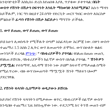
አንቲባዮቲኮች እስኪሰሩ ድረስ እየጠበቁ እያለ, ጥያቄው ይቀጥላል:
በቤት
ውስጥ የሽንት በሽታን በፍጥነት እንዴት ማስወገድ እንደሚቻል?
እሱን ማዳን
አይችሉም, ነገር ግን በዚህ የ 24 ሰዓት የድርጊት መርሃ ግብር ውስጥ ለእርስዎ
ምልክቶች
ፈጣን የሽንት በሽታ እፎይታ
ን ማግኘት
ይችላሉ
.
1. ውሃ ይጠጡ, ውሃ ይጠጡ, ውሃ ይጠጡ
ይህ አሁን ሊወስዱት የሚችሉት በጣም አስፈላጊው እርምጃ ነው. በቀን ውስጥ
ተጨማሪ 1.5 እስከ 2 ሊትር ውሃ ለመጠጣት ይሞክሩ. ውሃ በሁለት ቁልፍ
መንገዶች ይረዳል
ምንጭ
: *
ባክቴሪያዎችን ያጥባል:
የበለጠ በጠጡ መጠን,
የበለጠ ይሸናሉ, ባክቴሪያዎችን ከፊኛዎ ውስጥ በአካል ያጥባል. *
ሽንትዎን
ያሟሟል:
የተከማቸ, አሲዳማ ሽንት ነው ይህም ከፍተኛ የማቃጠል ስሜት
የሚፈጥረው. ብዙ ውሃ በመጠጣት ማሟሟት ሽንት ማለፍን ህመም
ያደርገዋል.
2. የሽንት ፍላጎት ሲሰማዎት ወዲያውኑ ይሸናሉ
አይያዙ! የሽንት ፍላጎትን በሚቃወሙ ቁጥር, ባክቴሪያዎች በፊኛዎ ውስጥ
እንዲበዙ ተጨማሪ ጊዜ እየሰጧቸው ነው. ተደጋጋሚ እና ትንሽ መጠን ብቻ