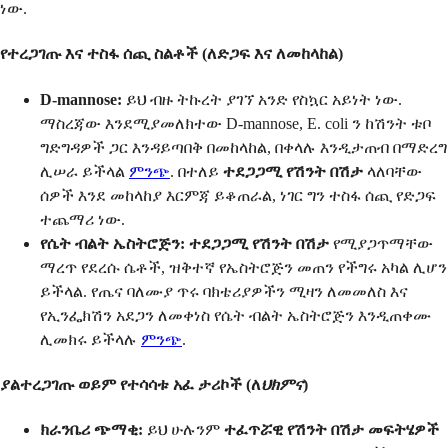
ነው.
የተረጋገጡ እና ተስፋ ሰጪ ስልቶች (ለድጋፍ እና ለመከላከል)
D-mannose:
ይህ ብዙ ትኩረት ያገኘ አንድ የስኳር አይነት ነው.
ማስረጃው እንደሚያመለክተው D-mannose, E. coli ን ከሽንት ቱቦ
ግድግዳዎች ጋር እንዳይጣበቅ በመከላከል, በቀላሉ እንዲታጠብ በማድረግ
ሊሠራ ይችላል
ምንጭ
. በተለይ
ተደጋጋሚ የሽንት በሽታ
ላለባቸው
ሰዎች እንደ መከላከያ እርምጃ ይቆጠራል, ነገር ግን ተስፋ ሰጪ የድጋፍ
ተጨማሪ ነው.
የሴት ብልት ኤስትሮጅን:
ተደጋጋሚ የሽንት በሽታ
የሚያጋጥማቸው
ማረጥ የደረሱ ሴቶች, ዝቅተኛ የኤስትሮጅን መጠን የችግሩ አካል ሊሆን
ይችላል. የጤና ባለሙያ ጥሩ ባክቴሪያዎችን ሚዛን ለመመለስ እና
የኢንፌክሽን አደጋን ለመቀነስ የሴት ብልት ኤስትሮጅን እንዲጠቀሙ
ሊመክሩ ይችላሉ
ምንጭ
.
ያልተረጋገጡ ወይም የተሳሳቱ አፈ ታሪኮች (ለ
ህክምና
)
ክራንቤሪ ጭማቂ:
ይህ ሁሉንም
ተፈጥሯዊ የሽንት በሽታ መፍትሄዎች