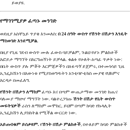
ይወያዩ.
የማገገሚያዎ ፈጣኑ መንገድ
ወደዚያ አስቸኳይ ጥያቄ እንመለስ:
በ 24 ሰዓት ውስጥ የሽንት በሽታን እንዴት
ማስወገድ እንደሚቻል
.
በዚያ የጊዜ ገደብ ውስጥ ሙሉ ፈውስ ባይቻልም, ጉልህ የሆኑ ምልክቶች
እፎይታ ማግኘት በእርግጠኝነት ይቻላል. ቁልፉ የሁለት-አጣፊ ጥቃት ነው:
በቤት ውስጥ ያሉ ምቾት እርምጃዎችን
በአፋጣኝ
ይጀምሩ, በተመሳሳይ ጊዜ
ኢንፌክሽኑን በእውነቱ የሚያስወግዱትን አንቲባዮቲክስ ሙያዊ የህክምና
እርዳታ በመፈለግ.
የሽንት በሽታን ለማከም
ፈጣኑ እና በጣም ውጤታማው መንገድ ከጤና
ባለሙያ ማዘዣ ማግኘት ነው. ባልተረጋገጡ
ሽንት በሽታ የቤት ውስጥ
መፍትሄዎች
ራስን ለማከም መሞከር, ይህም በጣም ከባድ የኩላሊት
ኢንፌክሽን ሊያስከትል የሚችል ውርርድ ነው.
አይጠብቁም ይሰቃዩም.
የ
ሽንት በሽታ ምልክቶች
, በተለይም ከባድ ምልክቶች