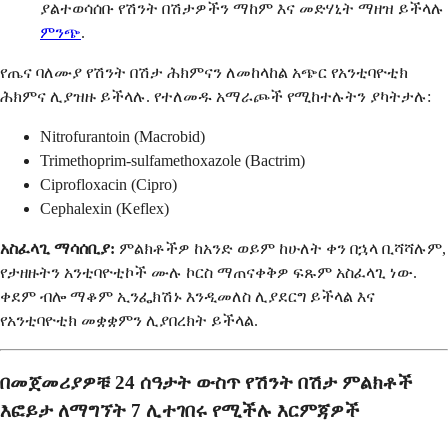
ያልተወሳሰቡ የሽንት በሽታዎችን ማከም እና መድሃኒት ማዘዝ ይችላሉ
ምንጭ
.
የጤና ባለሙያ የሽንት በሽታ ሕክምናን ለመከላከል አጭር የአንቲባዮቲክ
ሕክምና ሊያዝዙ ይችላሉ. የተለመዱ አማራጮች የሚከተሉትን ያካትታሉ:
Nitrofurantoin (Macrobid)
Trimethoprim-sulfamethoxazole (Bactrim)
Ciprofloxacin (Cipro)
Cephalexin (Keflex)
አስፈላጊ ማሳሰቢያ:
ምልክቶችዎ ከአንድ ወይም ከሁለት ቀን በኋላ ቢሻሻሉም,
የታዘዙትን አንቲባዮቲኮች ሙሉ ኮርስ ማጠናቀቅዎ ፍጹም አስፈላጊ ነው.
ቀደም ብሎ ማቆም ኢንፌክሽኑ እንዲመለስ ሊያደርግ ይችላል እና
የአንቲባዮቲክ መቋቋምን ሊያበረክት ይችላል.
በመጀመሪያዎቹ 24 ሰዓታት ውስጥ የሽንት በሽታ ምልክቶች
እፎይታ ለማግኘት 7 ሊተገበሩ የሚችሉ እርምጃዎች