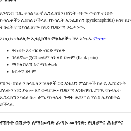
አንዳንድ ጊዜ, ቀላል የፊኛ ኢንፌክሽን በሽንት ቱቦው ውስጥ ተነስቶ
ኩላሊቶችን ሊበክል ይችላል. የኩላሊት ኢንፌክሽን (pyelonephritis) አስቸኳይ
ትኩረት የሚያስፈልገው ከባድ የህክምና ሁኔታ ነው.
እነዚህን የ
ኩላሊት ኢንፌክሽን ምልክቶች
ን ችላ አትበሉ
ምንጭ
:
ትኩሳት እና ብርድ ብርድ ማለት
በላይኛው ጀርባ ወይም ጎን ላይ ህመም (flank pain)
ማቅለሽለሽ እና ማስታወክ
ከፍተኛ ድካም
የሽንት በሽታን ክላሲክ ምልክቶች ጋር እነዚህን ምልክቶች ከታዩ, እያደረጉት
ያለውን ነገር ያቁሙ እና ወዲያውኑ የህክምና እንክብካቤ ያግኙ. የኩላሊት
ኢንፌክሽን ካልታከመ ቋሚ የኩላሊት ጉዳት ወይም ሴፕሲስ ሊያስከትል
ይችላል.
የሽንት በሽታን ለማስወገድ ፈጣኑ መንገድ: የህክምና ሕክምና