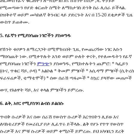
ጠርሙስ የፊኛ ቁርጠትን ለማስታገስ እና ከሽንት በሽታ ጋር ተያይዞ
የሚመጣውን የሆድ ቁርጠት ስሜት ለማስታገስ ድንቅ ስራ ሊሰራ ይችላል.
በዝቅተኛ ወይም መካከለኛ ቅንብር ላይ ያድርጉት እና በ 15-20 ደቂቃዎች ጊዜ
ውስጥ ይጠቀሙ.
5. የፊኛን የሚያበሳጩ ነገሮችን ያስወግዱ
የሽንት ቱቦዎን ለማረጋጋት በሚሞክሩበት ጊዜ, የመጨረሻው ነገር እሱን
ማበሳጨት ነው. በሚቀጥሉት አንድ ወይም ሁለት ቀናት, የተለመዱትን የፊኛ
የሚያበሳጩ ነገሮችን
ምንጭ
ን ያስወግዱ, የሚከተሉትን ጨምሮ: * ካፌይን
(ቡና, ጥቁር ሻይ, ሶዳ) * አልኮል * ቅመም ምግቦች * አሲዳማ ምግቦች (ሲትረስ
ፍራፍሬዎች, ቲማቲሞች) * ሰው ሰራሽ ጣፋጮች * ስኳር ያላቸው መጠጦች
ውሃ, የእፅዋት ሻይ, እና ቀላል ምግቦችን ይምረጡ.
6. ልቅ, አየር የሚያስገባ ልብስ ይልበሱ
ጥብቅ ሱሪዎች እና ሰው ሰራሽ የውስጥ ሱሪዎች እርጥበትን ሊይዙ እና
ለባክቴሪያዎች የመራቢያ ቦታ ሊፈጥሩ ይችላሉ. ልቅ የሆኑ የጥጥ የውስጥ
ሱሪዎች እና ምቹ ሱሪዎች ወይም ቀሚሶች ይምረጡ. ይህ አካባቢን ደረቅ