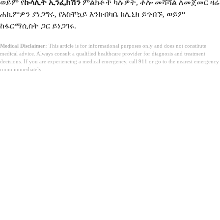
ወይም የ
ኩላሊት ኢንፌክሽን
ምልክቶች ካሉዎት, ቶሎ መሻሻል ለመጀመር ዛሬ
ሐኪምዎን ያነጋግሩ, የአስቸኳይ እንክብካቤ ክሊኒክ ይጎብኙ, ወይም
ከፋርማሲስት ጋር ይነጋገሩ.
Medical Disclaimer:
This article is for informational purposes only and does not constitute
medical advice. Always consult a qualified healthcare provider for diagnosis and treatment
decisions. If you are experiencing a medical emergency, call 911 or go to the nearest emergency
room immediately.