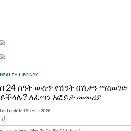
Benchmarks
Stories
FAQ
Sign up / Log in
HEALTH LIBRARY
በ 24 ሰዓት ውስጥ የሽንት በሽታን ማስወገድ
ይችላሉ? ለፈጣን እፎይታ መመሪያ
Last updated
5 ጃንዋሪ 2026
ቤት
የጤና ጦማር
How To Get Rid Of A Uti In 24 Hours