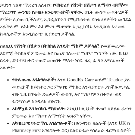
ይህንን ግልጽ ማድረግ አለብን:
የባክቴሪያ የሽንት በሽታን ለማዳን ብቸኛው
ማረጋገጥ መንገድ የታዘዙ አንቲባዮቲኮች ናቸው.
የቤት ውስጥ መፍትሄዎች
ምቾት ሊሰጡ ቢችሉም, ኢንፌክሽኑን የሚያስከትሉ ባክቴሪያዎችን መግደል
አይችሉም. የሕክምና ሕክምናን ማዘግየት ኢንፌክሽኑ እንዲባባስ እና ወደ
ኩላሊቶችዎ እንዲሰራጭ ሊያደርግ ይችላል.
ስለዚህ,
የሽንት በሽታን በትክክል እንዴት ማከም ይቻላል?
የመጀመሪያው
እርምጃ ትክክለኛ ምርመራ እና ከጤና ባለሙያ ማዘዣ ማግኘት ነው. ከዚህ
በፊት, ይህ የዶክተር ቀጠሮ መጠበቅ ማለት ነበር. ዛሬ, ፈጣን አማራጮች
አሉዎት:
የቴሌጤጤ አገልግሎቶች:
እንደ GoodRx Care ወይም Teladoc ያሉ
መድረኮች ከዶክተር ጋር ምናባዊ ምክክር እንዲያደርጉ ያስችሉዎታል,
ብዙ ጊዜ በጥቂት ደቂቃዎች ውስጥ, እና ማዘዣዎን በቀጥታ ወደ
ፋርማሲዎ እንዲላክ ያድርጉ.
አስቸኳይ እንክብካቤ ማዕከላት:
እነዚህ ክሊኒኮች ቀጠሮ ሳይይዙ ፈጣን
ምርመራ እና ማዘዣ ለማግኘት ፍጹም ናቸው.
አካባቢያዊ የፋርማሲ አገልግሎቶች:
በአንዳንድ ክልሎች (እንደ UK ከ
Pharmacy First አገልግሎት ጋር) በልዩ ሁኔታ የሰለጠኑ ፋርማሲስቶች