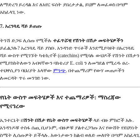
ለማድረግ ይረዳል እና ለአየር ፍሰት ያበረታታል, ይህም ለመፈወስ በጣም
አስፈላጊ ነው.
7. አረንጓዴ ሻይ ይጠጡ
ትንሽ ድጋፍ ሊሰጡ የሚችሉ
ተፈጥሯዊ የሽንት በሽታ መፍትሄዎችን
ይፈልጋሉ? አረንጓዴ ሻይ ያስቡ. አንዳንድ ጥናቶች እንደሚያሳዩት በአረንጓዴ
ሻይ ውስጥ የሚገኙት ካቴኪኖች (catechins) የሚባሉ ውህዶች የሽንት በሽታን
የሚያስከትለውን አብዛኛውን ባክቴሪያ E. coli ን ለመግደል የሚረዱ ፀረ-
ተህዋሲያን ባህሪያት አላቸው
ምንጭ
. በተጨማሪም የውሃ መጠጦችን
ለመርዳት ጥሩ መንገድ ነው.
የቤት ውስጥ መፍትሄዎች እና ተጨማሪዎች: ማስረጃው
የሚናገረው
ኢንተርኔት በ
ሽንት በሽታ የቤት ውስጥ መፍትሄዎች
ላይ ብዙ ምክሮች አሉ.
አንዳንዶቹ ተስፋ ሰጪ ቢሆኑም, ብዙዎቹ ያልተረጋገጡ እና የውሸት የደህንነት
ስሜት ሊሰጡዎት ይችላሉ. እውነታውን ከልብ ወለድ መለየት በጣም አስፈላጊ