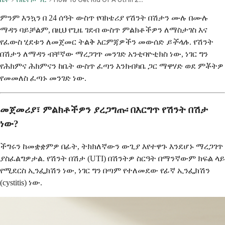
ምንም እንኳን በ 24 ሰዓት ውስጥ የባክቴሪያ የሽንት በሽታን ሙሉ በሙሉ
ማዳን ባይቻልም, በዚህ የጊዜ ገደብ ውስጥ ምልክቶችዎን ለማስታገስ እና
የፈውስ ሂደቱን ለመጀመር ትልቅ እርምጃዎችን መውሰድ
ይችላሉ
. የሽንት
በሽታን ለማዳን ብቸኛው ማረጋገጥ መንገድ አንቲባዮቲክስ ነው, ነገር ግን
የሕክምና ሕክምናን ከቤት ውስጥ ፈጣን እንክብካቤ ጋር ማዋሃድ ወደ ምቾትዎ
የመመለስ ፈጣኑ መንገድ ነው.
መጀመሪያ፣ ምልክቶችዎን ያረጋግጡ፡ በእርግጥ የሽንት በሽታ
ነው?
ችግሩን ከመቋቋምዎ በፊት, ትክክለኛውን ውጊያ እየተዋጉ እንደሆኑ ማረጋገጥ
ያስፈልግዎታል. የሽንት በሽታ (UTI) በሽንትዎ ስርዓት በማንኛውም ክፍል ላይ
የሚደርስ ኢንፌክሽን ነው, ነገር ግን በጣም የተለመደው የፊኛ ኢንፌክሽን
(cystitis) ነው.