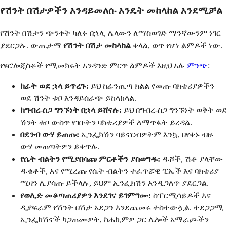
የሽንት በሽታዎችን እንዳይመለሱ እንዴት መከላከል እንደሚቻል
የሽንት በሽታን ጭንቀት ካለፉ በኋላ, ሌላውን ለማስወገድ ማንኛውንም ነገር
ያደርጋሉ. ውጤታማ
የሽንት በሽታ መከላከል
ቀላል, ወጥ የሆነ ልምዶች ነው.
የዩሮሎጂስቶች የሚመክሩት አንዳንድ ምርጥ ልምዶች እዚህ አሉ
ምንጭ
:
ከፊት ወደ ኋላ ይጥረጉ:
ይህ ከፊንጢጣ ክልል የመጡ ባክቴሪያዎችን
ወደ ሽንት ቱቦ እንዳይሰራጭ ይከላከላል.
ከግብረ-ስጋ ግንኙነት በኋላ ይሸናሉ:
ይህ በግብረ-ስጋ ግንኙነት ወቅት ወደ
ሽንት ቱቦ ውስጥ የገቡትን ባክቴሪያዎች ለማጥፋት ይረዳል.
በደንብ ውሃ ይጠጡ:
ኢንፌክሽን ባይኖርብዎትም እንኳ, በየቀኑ ብዙ
ውሃ መጠጣትዎን ይቀጥሉ.
የሴት ብልትን የሚያበሳጩ ምርቶችን ያስወግዱ:
ዱሾች, ሽቶ ያላቸው
ዱቄቶች, እና የሚረጩ የሴት ብልትን ተፈጥሯዊ ፒኤች እና ባክቴሪያ
ሚዛን ሊያሳጡ ይችላሉ, ይህም ኢንፌክሽን እንዲጋለጥ ያደርጋል.
የወሊድ መቆጣጠሪያዎን እንደገና ይገምግሙ:
ስፐርሚሳይዶች እና
ዲያፍራም የሽንት በሽታ አደጋን እንደጨመሩ ተስተውሏል. ተደጋጋሚ
ኢንፌክሽኖች ካጋጠሙዎት, ከሐኪምዎ ጋር ሌሎች አማራጮችን