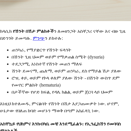
ክላሲክ
የሽንት በሽታ ምልክቶች
ን ለመዘንጋት አስቸጋሪ ናቸው እና ብዙ ጊዜ
በድንገት ይመጣሉ.
ምንጭ
ን ይከተሉ:
ጠንካራ, የማያቋርጥ የሽንት ፍላጎት
በሽንት ጊዜ ህመም ወይም የማቃጠል ስሜት (dysuria)
ተደጋጋሚ, አነስተኛ የሽንት መጠን ማለፍ
ሽንት ደመናማ, ጨለማ, ወይም ጠንካራ, ደስ የማይል ሽታ ያለው
ሮዝ, ቀይ, ወይም የኮላ ቀለም ያለው ሽንት - በሽንት ውስጥ ደም
የመኖር ምልክት (hematuria)
በታችኛው የሆድ ክፍል, የዳሌ ክልል, ወይም ጀርባ ላይ ህመም
እነዚህ ከተለመዱ, ምናልባት የሽንት በሽታ እያጋጠሙዎት ነው. ሆኖም,
ሁኔታው ​​የበለጠ ከባድ መሆኑን ማወቅ በጣም አስፈላጊ ነው.
አስቸኳይ የህክምና እንክብካቤ መቼ እንደሚፈልጉ: የኢንፌክሽን የመባባስ
ምልክቶች