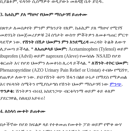
ቢያልፉም, ፍላጎት ሲሰማዎት ወዲያውኑ መጸዳጃ ቤት ይሂዱ.
3. ከሐኪም ያለ ማዘዣ የህመም ማስታገሻ ይጠቀሙ
በጸጥታ ለመሰቃየት ምንም ምክንያት የለም. ከሐኪም ያለ ማዘዣ የሚገኝ
መድሃኒት በመጀመሪያዎቹ 24 ሰዓታት ውስጥ ምቾትዎን ለመቆጣጠር ምርጥ
ጓደኛዎ ነው.
የሽንት በሽታ ህመምን ምን እንደሚረዳ
መረዳት ትልቅ ለውጥ
ሊያመጣ ይችላል. *
ለአጠቃላይ ህመም:
Acetaminophen (Tylenol) ወይም
ibuprofen (Advil) ወይም naproxen (Aleve) የመሳሰሉ NSAID የሆድ
ቁርጠት እና የሆድ ህመምን ለመቀነስ ሊረዳ ይችላል. *
ለሽንት-ተኮር ህመም:
Phenazopyridine (AZO Urinary Pain Relief or Uristat) ተብሎ የሚሸጥ,
የጨዋታ ለውጥ ነው. ይህ የሽንት ቱቦን ሽፋን በልዩ ሁኔታ በማደስ የማቃጠል
እና የፍላጎት ስሜትን የሚያስታግስ የሽንት ህመም ማስታገሻ ነው
ምንጭ
.
ጥንቃቄ:
ሽንትዎን ብሩህ, አስደንጋጭ ብርቱካንማ ወይም ቀይ ቀለም
ያደርገዋል, ስለዚህ አይፍሩ!
4. ለስላሳ ሙቀት ይጠቀሙ
በታችኛው የሆድ ክፍልዎ ላይ የተቀመጠ የሙቀት ፓድ ወይም የሞቀ ውሃ