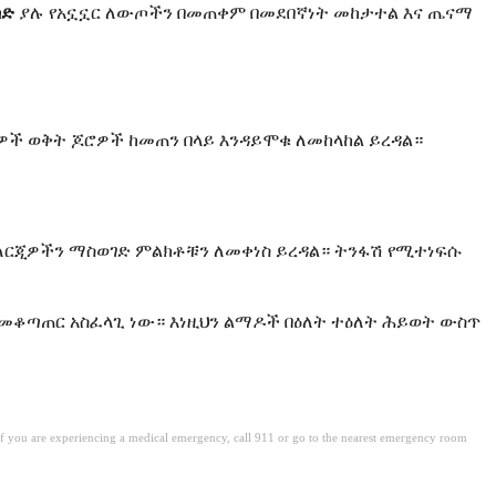
ሰድ
ያሉ የአኗኗር ለውጦችን በመጠቀም በመደበኛነት መከታተል እና ጤናማ
ች ወቅት ጆሮዎች ከመጠን በላይ እንዳይሞቁ ለመከላከል ይረዳል።
ለርጂዎችን ማስወገድ ምልክቶቹን ለመቀነስ ይረዳል። ትንፋሽ የሚተነፍሱ
ቆጣጠር አስፈላጊ ነው። እነዚህን ልማዶች በዕለት ተዕለት ሕይወት ውስጥ
. If you are experiencing a medical emergency, call 911 or go to the nearest emergency room