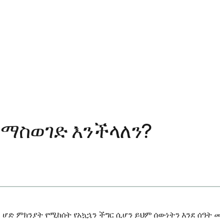
 ማስወገድ እንችላለን?
ሆድ ምክንያት የሚከሰት የአኳኋን ችግር ሲሆን ይህም ሰውነትን እንደ ሰዓት መ