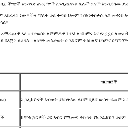
ነዚህ ችግሮች አንዳንድ ጡንቻዎች እንዲጨናነቁ ሌሎች ደግሞ እንዲዳከሙ ያደ
አስፈላጊ ነው። ችላ ማለት ወደ ቀጣይ ህመም ፣ በእንቅስቃሴ ላይ መቀነስ እና
ችላል።
ማራጮች አሉ። የተወሰኑ ልምምዶች ፣ የአካል ህክምና እና የአኗኗር ለውጦች 
 ላይ በእጅጉ ይረዳሉ። ለሰዓት መስታወት ሲንድሮም ትክክለኛ ህክምና በማግኘ
ዝርዝሮች
na)
ኢንፌክሽኖች እብጠት ያስከትላሉ ይህም በጆሮ ውስጥ ህመም እና
ጦች
ከሞቁ ጆሮዎች ጋር አብሮ የሚመጣ ትኩሳት የኢንፌክሽን ወይም 