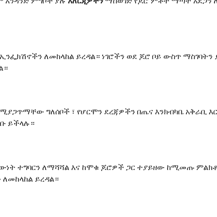
ይም አንዳንድ ምግቦች ያሉ
አለርጂዎችን
ማስወገድ የጆሮ ምቾት ማጣት አደጋን 
ንፌክሽኖችን ለመከላከል ይረዳል። ነገሮችን ወደ ጆሮ ቦይ ውስጥ ማስገባትን 
ል።
ጋጥማቸው ግለሰቦች ፣ የሆርሞን ደረጃዎችን በጤና እንክብካቤ አቅራቢ እር
ቡ ይችላሉ።
ሰውነት ተግባርን ለማሻሻል እና ከሞቁ ጆሮዎች ጋር ተያይዘው ከሚመጡ ምልክ
 ለመከላከል ይረዳል።