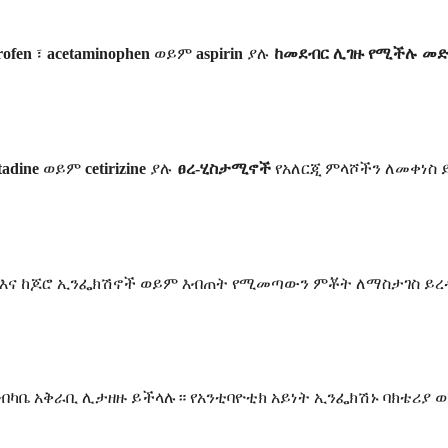
rofen
፣
acetaminophen
ወይም
aspirin
ያሉ
ከመደብር ሊገዙ የሚችሉ መ
tadine
ወይም
cetirizine
ያሉ
ፀረ-ሂስታሚኖች
የአለርጂ ምላሾችን ለመቀነስ 
 እና ከጆሮ ኢንፌክሽኖች ወይም እብጠት የሚመጣውን ምቾት ለማስታገስ ይ
ክብካቤ አቅራቢ ሊታዘዙ ይችላሉ። የአንቲባዮቲክ አይነት ኢንፌክሽኑ ባክቴሪያ 