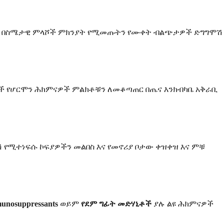
ሉ። በስሜታዊ ምላሾች ምክንያት የሚመጡትን የሙቀት ብልጭታዎች ድግግሞሽ
ች የሆርሞን ሕክምናዎች ምልክቶቹን ለመቆጣጠር በጤና እንክብካቤ አቅራቢ
ሽ የሚተነፍሱ ኮፍያዎችን መልበስ እና የመኖሪያ ቦታው ቀዝቀዝ እና ምቹ
unosuppressants
ወይም
የደም ግፊት መድሃኒቶች
ያሉ ልዩ ሕክምናዎች