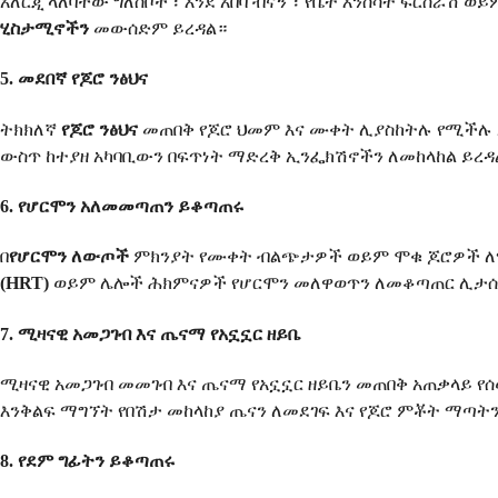
አለርጂ ላለባቸው ግለሰቦች ፣ እንደ አበባ ብናኝ ፣ የቤት እንስሳት ፍርስራሽ ወ
ሂስታሚኖችን
መውሰድም ይረዳል።
5. መደበኛ የጆሮ ንፅህና
ትክክለኛ
የጆሮ ንፅህና
መጠበቅ የጆሮ ህመም እና ሙቀት ሊያስከትሉ የሚችሉ ኢ
ውስጥ ከተያዘ አካባቢውን በፍጥነት ማድረቅ ኢንፌክሽኖችን ለመከላከል ይረዳ
6. የሆርሞን አለመመጣጠን ይቆጣጠሩ
በ
የሆርሞን ለውጦች
ምክንያት የሙቀት ብልጭታዎች ወይም ሞቁ ጆሮዎች ለሚያ
(HRT)
ወይም ሌሎች ሕክምናዎች የሆርሞን መለዋወጥን ለመቆጣጠር ሊታሰ
7. ሚዛናዊ አመጋገብ እና ጤናማ የአኗኗር ዘይቤ
ሚዛናዊ አመጋገብ መመገብ እና ጤናማ የአኗኗር ዘይቤን መጠበቅ አጠቃላይ የ
እንቅልፍ ማግኘት የበሽታ መከላከያ ጤናን ለመደገፍ እና የጆሮ ምቾት ማጣትን
8. የደም ግፊትን ይቆጣጠሩ