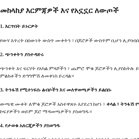
መከላከያ እርምጃዎች እና የአኗኗር ለውጦች
1. እርጥበት ይኑርዎት
የውሃ እጥረት በሰውነት ውስጥ ሙቀትን ፣ በጆሮዎች ውስጥም ቢሆን ሊያባብሰ
2. ጭንቀትን ያስተዳድሩ
ጭንቀት እና ፍርሃት የአካል ምላሾችን ፣ ጨምሮ ሞቁ ጆሮዎችን ሊያስከትሉ 
ምልክቶችን ድግግሞሽ ለመቀነስ ይረዳል።
3. ትንፋሽ የሚተነፍሱ ልብሶችን እና መለዋወጫዎችን ይልበሱ
ውጫዊ ሙቀት ለሞቁ ጆሮዎች አስተዋጽኦ እያደረገ ከሆነ ፣
ቀላል ፣ ትንፋሽ
ኮፍያዎችን ወይም ጆሮ ማዳመጫዎችን ያስወግዱ።
4. የታወቁ አለርጂዎችን ያስወግዱ