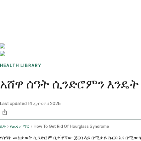
Benchmarks
Stories
FAQ
Sign up / Log in
HEALTH LIBRARY
አሸዋ ሰዓት ሲንድሮምን እንዴት
Last updated
14 ፌብሩዋሪ 2025
ቤት
የጤና ጦማር
How To Get Rid Of Hourglass Syndrome
የሰዓት መስታወት ሲንድሮም በታችኛው ጀርባ ላይ በሚታይ ኩርባ እና በሚወጣ 