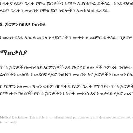
ከፍተኛ የደም ግፊት የሞቁ ጆሮዎችን ስሜት ሊያስከትል ይችላል። እንደ
የአካ
የደም ግፊትን መጠበቅ የሞቁ ጆሮ ክፍሎችን ለመከላከል ይረዳል።
9. ጆሮዎን ከፀሀይ ይጠብቁ
ከመጠን በላይ ለፀሀይ መጋለጥ የጆሮዎችን ሙቀት ሊጨምር ይችላል። በጆሮዎ
ማጠቃለያ
ሞቁ ጆሮዎች በመከላከያ እርምጃዎች እና የአኗኗር ለውጦች ጥምረት በብቃት 
ልብሶችን መልበስ ፣ መደበኛ የጆሮ ንፅህናን መጠበቅ እና ጆሮዎችን ከመጠን በ
በሆርሞን አለመመጣጠን ወይም በከፍተኛ የደም ግፊት ምክንያት ሞቁ ጆሮዎች
በማካተት ግለሰቦች የሞቁ ጆሮዎችን ክስተት መቀነስ እና አጠቃላይ የጆሮ ጤ
Medical Disclaimer:
This article is for informational purposes only and does not constitute med
immediately.