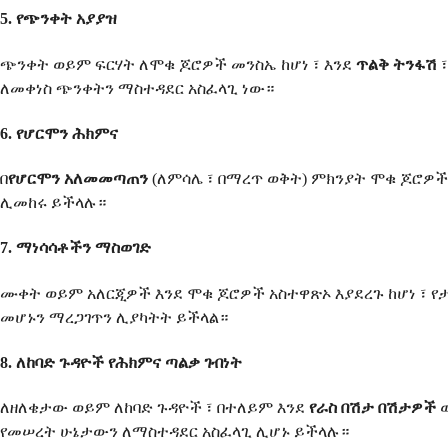
5. የጭንቀት አያያዝ
ጭንቀት ወይም ፍርሃት ለሞቁ ጆሮዎች መንስኤ ከሆነ ፣ እንደ
ጥልቅ ትንፋሽ
ለመቀነስ ጭንቀትን ማስተዳደር አስፈላጊ ነው።
6. የሆርሞን ሕክምና
በ
የሆርሞን አለመመጣጠን
(ለምሳሌ ፣ በማረጥ ወቅት) ምክንያት ሞቁ ጆሮዎ
ሊመከሩ ይችላሉ።
7. ማነሳሳቶችን ማስወገድ
ሙቀት ወይም አለርጂዎች እንደ ሞቁ ጆሮዎች አስተዋጽኦ እያደረጉ ከሆነ ፣ የ
መሆኑን ማረጋገጥን ሊያካትት ይችላል።
8. ለከባድ ጉዳዮች የሕክምና ጣልቃ ገብነት
ለዘለቄታው ወይም ለከባድ ጉዳዮች ፣ በተለይም እንደ
የራስ በሽታ በሽታዎች
የመሠረት ሁኔታውን ለማስተዳደር አስፈላጊ ሊሆኑ ይችላሉ።