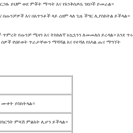
ርጋሉ ይህም ወደ ምቾት ማጣት እና የእንቅስቃሴ ገደቦች ይመራል።
 በጡንቻዎች እና በአጥንቶች ላይ ረዘም ላለ ጊዜ ችግር ሊያስከትል ይችላል።
ጥምረት የጡንቻ ሚዛን እና ትክክለኛ አኳኋንን ለመመለስ ይረዳል። እንደ ጥሩ
ት ሰዎች የህይወት ጥራታቸውን ማሻሻል እና የተሻለ የአካል ጤና ማግኘት
 ሙቀት ያስከትላል።
የስርዓት ምላሽ ምልክት ሊሆን ይችላል።