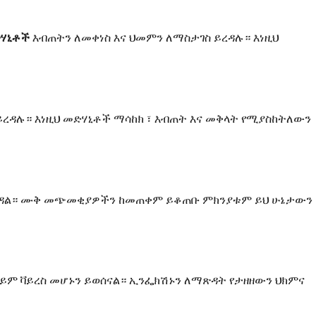
ድሃኒቶች
እብጠትን ለመቀነስ እና ህመምን ለማስታገስ ይረዳሉ። እነዚህ
ይረዳሉ። እነዚህ መድሃኒቶች ማሳከክ ፣ እብጠት እና መቅላት የሚያስከትለውን
ረዳል። ሙቅ መጭመቂያዎችን ከመጠቀም ይቆጠቡ ምክንያቱም ይህ ሁኔታውን
ወይም ቫይረስ መሆኑን ይወሰናል። ኢንፌክሽኑን ለማጽዳት የታዘዘውን ህክምና