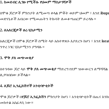
1. ከመደብር ሊገዙ የሚችሉ የህመም ማስታገሻዎች
በሞቁ ጆሮዎች ምክንያት ለሚመጣ ቀላል ምቾት ወይም ህመም ፣ እንደ
ibup
መድሃኒቶች አብረው የሚመጡትን ትኩሳት ለመቆጣጠርም ይረዳሉ።
2. ለአለርጂዎች ፀረ-ሂስታሚን
አለርጂዎች በሞቁ ጆሮዎች ስሜት ላይ አስተዋጽኦ እያደረጉ ከሆነ ፣ እንደ
lora
ንጥረ ነገር ሂስታሚንን ያግዳሉ።
3. ሞቅ ያለ መጭመቂያ
በተጎዳው ጆሮ ላይ
ሞቅ ያለ መጭመቂያ
ማድረግ የደም ዝውውርን ለማሻሻል
ሊያባብሰው ይችላል።
4. ለጆሮ ኢንፌክሽኖች አንቲባዮቲኮች
ሞቁ ጆሮዎች በ
የጆሮ ኢንፌክሽን
ምክንያት ከሆነ ፣ አንቲባዮቲኮች በጤና እን
መከተል አስፈላጊ ነው።