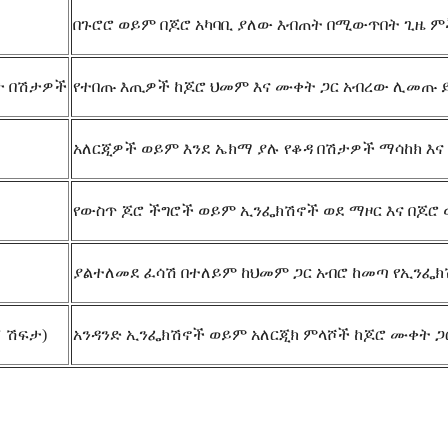
በጉሮሮ ወይም በጆሮ አካባቢ ያለው እብጠት በሚውጥበት ጊዜ 
ሽታ በሽታዎች
የተበጡ እጢዎች ከጆሮ ህመም እና ሙቀት ጋር አብረው ሊመጡ 
አለርጂዎች ወይም እንደ ኤክማ ያሉ የቆዳ በሽታዎች ማሳከክ እ
የውስጥ ጆሮ ችግሮች ወይም ኢንፌክሽኖች ወደ ማዞር እና በጆ
ያልተለመደ ፈሳሽ በተለይም ከህመም ጋር አብሮ ከመጣ የኢንፌክ
፣ ሽፍታ)
አንዳንድ ኢንፌክሽኖች ወይም አለርጂክ ምላሾች ከጆሮ ሙቀት ጋ