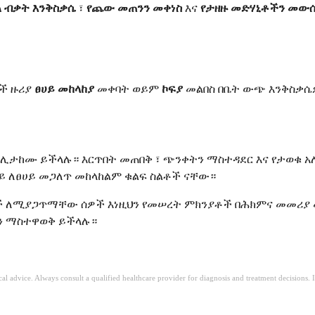
ል ብቃት እንቅስቃሴ
፣
የጨው መጠንን መቀነስ
እና
የታዘዙ መድሃኒቶችን መው
ች ዙሪያ
ፀሀይ መከላከያ
መቀባት ወይም
ኮፍያ
መልበስ በቤት ውጭ እንቅስቃሴዎ
ሊታከሙ ይችላሉ። እርጥበት መጠበቅ ፣ ጭንቀትን ማስተዳደር እና የታወቁ አ
ላይ ለፀሀይ መጋለጥ መከላከልም ቁልፍ ስልቶች ናቸው።
 ለሚያጋጥማቸው ሰዎች እነዚህን የመሠረት ምክንያቶች በሕክምና መመሪያ መ
ናን ማስተዋወቅ ይችላሉ።
ical advice. Always consult a qualified healthcare provider for diagnosis and treatment decisions