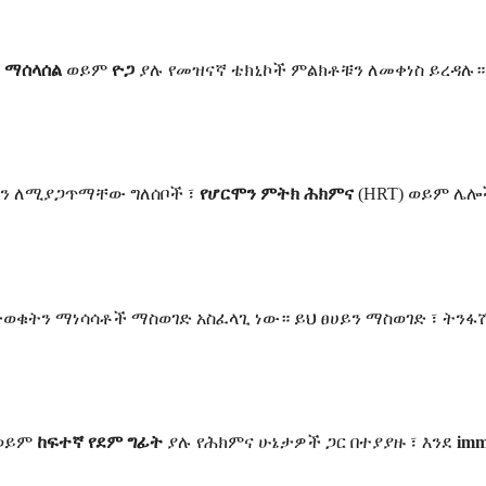
፣
ማሰላሰል
ወይም
ዮጋ
ያሉ የመዝናኛ ቴክኒኮች ምልክቶቹን ለመቀነስ ይረዳ
ችን ለሚያጋጥማቸው ግለሰቦች ፣
የሆርሞን ምትክ ሕክምና
(HRT) ወይም ሌሎ
ታወቁትን ማነሳሳቶች ማስወገድ አስፈላጊ ነው። ይህ ፀሀይን ማስወገድ ፣ ትንፋ
ወይም
ከፍተኛ የደም ግፊት
ያሉ የሕክምና ሁኔታዎች ጋር በተያያዙ ፣ እንደ
imm