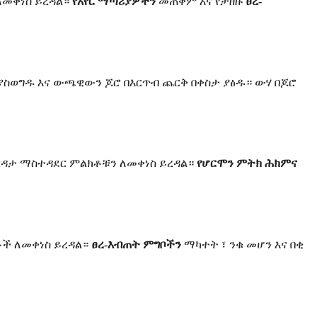
ለመቀነስ ይረዳል።
የአየር ማጣሪያዎችን
መጠቀም እና የታዘዙ
ፀረ-
ያስወግዱ እና ውጫዊውን ጆሮ በእርጥብ ጨርቅ በቀስታ ያፅዱ። ውሃ በጆሮ
ዳታ ማስተዳደር ምልክቶቹን ለመቀነስ ይረዳል።
የሆርሞን ምትክ ሕክምና
ቶች ለመቀነስ ይረዳል።
ፀረ-እብጠት ምግቦችን
ማካተት ፣ ንቁ መሆን እና በቂ