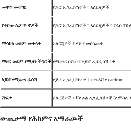
መዋጥ መቸገር
የጆሮ ኢንፌክሽኖች ፣ አለርጂዎች
የተበጡ ሊምፍ ኖዶች
የጆሮ ኢንፌክሽኖች ፣ አለርጂዎች ፣ የራስ በ
ማሳከክ ወይም መቅላት
አለርጂዎች ፣ የቆዳ መበሳጨት
ማዞር ወይም የሚዛን ችግሮች
የሜኒየር በሽታ ፣ የጆሮ ኢንፌክሽኖች
ከጆሮ የሚወጣ ፈሳሽ
የጆሮ ኢንፌክሽኖች ፣ የተበላሸ የ eardrum
ሽፍታ
አለርጂዎች ፣ ቫይራል ኢንፌክሽኖች (ለምሳሌ 
ውጤታማ የሕክምና አማራጮች