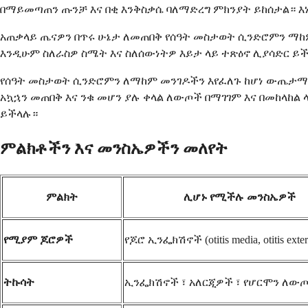
በማይመጣጠን ጡንቻ እና በቂ እንቅስቃሴ ባለማድረግ ምክንያት ይከሰታል። እ
አጠቃላይ ጤናዎን በጥሩ ሁኔታ ለመጠበቅ የሰዓት መስታወት ሲንድሮምን ማከም 
እንዲሁም ስለራስዎ ስሜት እና ስለሰውነትዎ እይታ ላይ ተጽዕኖ ሊያሳድር ይ
የሰዓት መስታወት ሲንድሮምን ለማከም መንገዶችን እየፈለጉ ከሆነ ውጤታማ አ
አኳኋን መጠበቅ እና ንቁ መሆን ያሉ ቀላል ለውጦች በማገገም እና በመከላከል
ይችላሉ።
ምልክቶችን እና መንስኤዎችን መለየት
ምልክት
ሊሆኑ የሚችሉ መንስኤዎች
የሚያም ጆሮዎች
የጆሮ ኢንፌክሽኖች (otitis media, otitis exter
ትኩሳት
ኢንፌክሽኖች ፣ አለርጂዎች ፣ የሆርሞን ለው