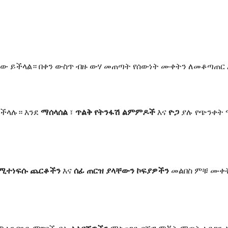
ው ይችላል። በቀን ውስጥ ብዙ ውሃ መጠጣት የሰውነት ሙቀትን ለመቆጣጠር እ
ይችላሉ። እንደ
ማሰላሰል
፣
ጥልቅ የትንፋሽ ልምምዶች
እና
ዮጋ
ያሉ የጭንቀት 
 የሚተነፍሱ ጨርቆችን
እና
ሰፊ ጠርዝ ያላቸውን ኮፍያዎችን
መልበስ ምቹ ሙቀት