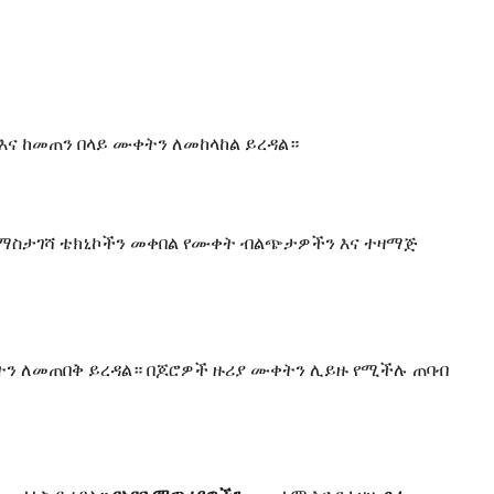
ና ከመጠን በላይ ሙቀትን ለመከላከል ይረዳል።
ማስታገሻ ቴክኒኮችን መቀበል የሙቀት ብልጭታዎችን እና ተዛማጅ
ን ለመጠበቅ ይረዳል። በጆሮዎች ዙሪያ ሙቀትን ሊይዙ የሚችሉ ጠባብ