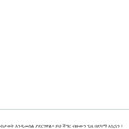
ስታወት እንዲመስል ያደርገዋል። ይህ ችግር ብዙውን ጊዜ በደካማ አኳኋን ፣