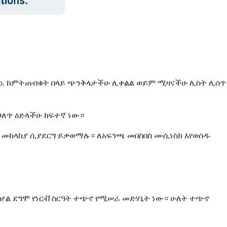
ack up. ከምትጠብቁት በላይ ጭንቅላታችሁ ሊቀልል ወይም ሚዛናችሁ ሊስት ሊሰጥ
ጋለጥ ዕድላችሁ ከፍተኛ ነው።
መም መከላከያ ሲያደርግ ይቃወማሉ። ለአፍንጫ መበስበስ ሙሲነስክ እየወሰዱ
ኮሆል ደግሞ የነርቭ ስርዓት ተጭኖ የሚሠራ መድሃኒት ነው። ሁለት ተጭኖ