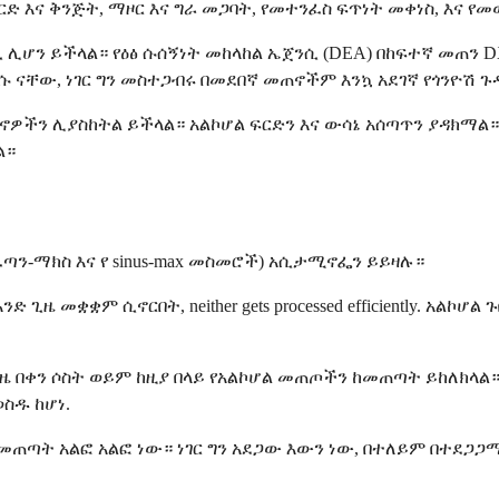
ፍርድ እና ቅንጅት, ማዞር እና ግራ መጋባት, የመተንፈስ ፍጥነት መቀነስ, እና
 ሊሆን ይችላል። የዕፅ ሱሰኝነት መከላከል ኤጀንሲ (DEA) በከፍተኛ መጠን 
 ናቸው, ነገር ግን መስተጋብሩ በመደበኛ መጠኖችም እንኳ አደገኛ የጎንዮሽ 
ዎችን ሊያስከትል ይችላል። አልኮሆል ፍርድን እና ውሳኔ አሰጣጥን ያዳክማል
ል።
ፈጣን-ማክስ እና የ sinus-max መስመሮች) አሲታሚኖፌን ይይዛሉ።
ዜ መቋቋም ሲኖርበት, neither gets processed efficiently. አ
ቀን ሶስት ወይም ከዚያ በላይ የአልኮሆል መጠጦችን ከመጠጣት ይከለክላል። 
ስዱ ከሆነ.
መጠጣት አልፎ አልፎ ነው። ነገር ግን አደጋው እውን ነው, በተለይም በተደጋጋ