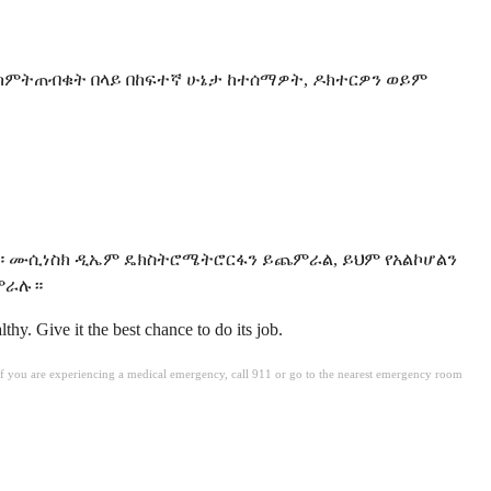
ከምትጠብቁት በላይ በከፍተኛ ሁኔታ ከተሰማዎት, ዶክተርዎን ወይም
ገያል። ሙሲነስክ ዲኤም ዴክስትሮሜትሮርፋን ይጨምራል, ይህም የአልኮሆልን
ጨምራሉ።
hy. Give it the best chance to do its job.
. If you are experiencing a medical emergency, call 911 or go to the nearest emergency room