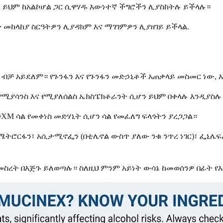
 ይህም ከአልኮሆል ጋር ሲዋሃዱ እውነተኛ ችግሮችን ሊያስከትሉ ይችላሉ።
ታ መከላከያ ስርዓትዎን ሊያዳክም እና ማገገምዎን ሊያዘገይ ይችላል.
ብቻ አይደለም። የጉንፋን እና የጉንፋን መድኃኒቶች አጠቃላይ መስመር ነው, እና
 የሚያሳንስ እና የሚያለሰልስ ኤክስፔክቶራንት ሲሆን ይህም በቀላሉ እንዲያስ
XM ሳል የመቀነስ መድሃኒት ሲሆን ሳል የመፈለግ ፍላጎትን ያረጋጋል።
ሮርፋን፣ አሲታሚኖፌን (በቲሌኖል ውስጥ ያለው ንቁ ንጥረ ነገር)፣ ፌኒሌፍሪ
ስረት በእጅጉ ይለወጣሉ። ስለዚህ ምንም አይነት ውሳኔ ከመወሰንዎ በፊት የእ