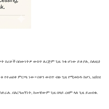
ቀት ስሪቶች በሰውነትዎ ውስጥ ለረጅም ጊዜ ንቁ ሆነው ይቆያሉ, ስለዚህ
ተጠበቀ ምርጫ ነው። በቀን ውስጥ ብዙ ጊዜ የሚወስዱ ከሆነ, safest
ሳድራሉ. በእርግጠኝነት, ከመቼውም ጊዜ በላይ ረዘም ላለ ጊዜ ይጠብቁ.