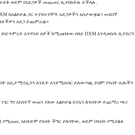
 የመውደቅ ወይም የአደጋዎች መጨመር ሊያስከትሉ ይችላሉ.
DXM ከአልኮሆል ጋር ተያይዞ የሞት አደጋዎችን አስታውቋል። መደበኛ
ጉዳቶችዎን አደጋ ይጨምራል።
። ይህ ጥምረት አንዳንድ ሰዎች ከሚጠበቀው በላይ DXM እንዲወስዱ ሊያደርግ
ልኮሆል ጉበት አሲታሚኖፌንን እንዴት እንደሚሰብር ይለውጣል, ይህም የጉበት ሴሎችን
ነገር ግን አነስተኛ መጠን ያለው አልኮሆል እንኳን ለጉበትዎ ተጨማሪ ጫና
ሚ የሚጠጡ, አስቀድሞ የጉበት ችግር ያለባቸው, ወይም በጉበት የሚያልፉ