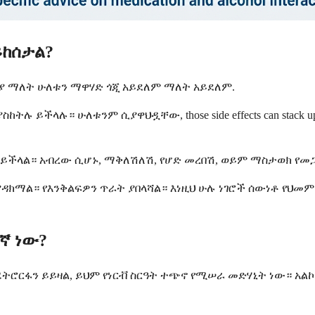
ይከሰታል?
 ያ ማለት ሁለቱን ማዋሃድ ጎጂ አይደለም ማለት አይደለም.
ትሉ ይችላሉ። ሁለቱንም ሲያዋህዷቸው, those side effects can st
 ይችላል። አብረው ሲሆኑ, ማቅለሽለሽ, የሆድ መረበሽ, ወይም ማስታወክ የመ
 ያዳክማል። የእንቅልፍዎን ጥራት ያበላሻል። እነዚህ ሁሉ ነገሮች ሰውነቶ የህ
ኛ ነው?
ትሮርፋን ይይዛል, ይህም የነርቭ ስርዓት ተጭኖ የሚሠራ መድሃኒት ነው። አል