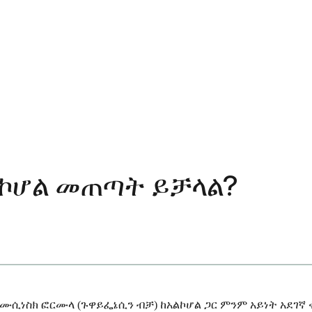
ልኮሆል መጠጣት ይቻላል?
ሲነስክ ፎርሙላ (ጉዋይፌኔሲን ብቻ) ከአልኮሆል ጋር ምንም አይነት አደገኛ 