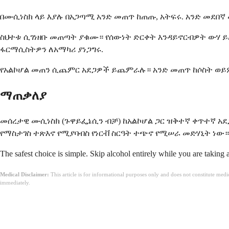
በሙሲነስክ ላይ እያሉ በአጋጣሚ አንድ መጠጥ ከጠጡ, አትፍሩ. አንድ መደበኛ 
ስህተቱ ሲገነዘቡ መጠጣት ያቁሙ። የሰውነት ድርቀት እንዳይኖርብዎት ውሃ 
ፋርማሲስትዎን ለአማካሪ ያነጋግሩ.
የአልኮሆል መጠን ሲጨምር አደጋዎች ይጨምራሉ። አንድ መጠጥ ከሶስት ወይም
ማጠቃለያ
መሰረታዊ ሙሲነስክ (ጉዋይፌኔሲን ብቻ) ከአልኮሆል ጋር ዝቅተኛ ቀጥተኛ አደ
የማስታገስ ተጽእኖ የሚያባብስ የነርቭ ስርዓት ተጭኖ የሚሠራ መድሃኒት ነ
The safest choice is simple. Skip alcohol entirely while you are taking
Medical Disclaimer:
This article is for informational purposes only and does not constitute med
immediately.