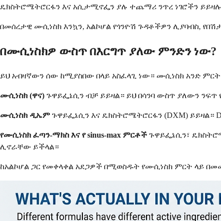
ዴክስትሮሜትሮርፋን እና አሲታሚኖፌን ያሉ ተጨማሪ ንጥረ ነገሮችን ይይዛሉ
በመሰረታዊ ሙሲነስክ እንኳን, አልኮሆል የጎንዮሽ ጉዳቶችዎን ሊያባብስ, የበሽ
በሙሲነስክዎ ውስጥ በእርግጥ ያለው ምንድን ነው?
ይህ አብዛኛውን ሰው ከሚያስበው በላይ አስፈላጊ ነው። ሙሲነስክ አንድ ምርት 
ሙሲነስክ (ዋና)
ጉዋይፌኔሲን ብቻ ይይዛል። ይህ በሳንባ ውስጥ ያለውን ንፍጥ
ሙሲነስክ ዲኤም
ጉዋይፌኔሲን እና ዴክስትሮሜትሮርፋን (DXM) ይይዛል። D
የሙሲነስክ ፈጣን-ማክስ እና የ sinus-max ምርቶች
ጉዋይፌኔሲን፣ ዴክስትሮሜት
ሊኖራቸው ይችላል።
ከአልኮሆል ጋር የመቀላቀል አደጋዎች በሚወስዱት የሙሲነስክ ምርት ላይ በመመ