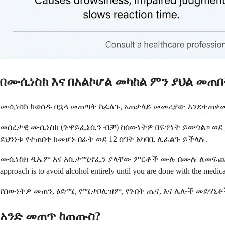
በሙሲነስክ እና በአልኮሆል መካከል ምን ያህል መጠበ
ሙሲነስክ ከወሰዱ በኋላ መጠጣት ከፈለጉ, አጠቃላይ መመሪያው እንደተጠቀሙት
መሰረታዊ ሙሲነስክ (ጉዋይፌኔሲን ብቻ) ከሰውነትዎ በፍጥነት ይወጣል። ወደ 4
ደህንነቱ የተጠበቀ ከመሆኑ በፊት ወደ 12 ሰዓት አካባቢ ሊፈልጉ ይችላሉ.
ሙሲነስክ ዲኤም እና አሲታሚኖፌን ያላቸው ምርቶች ሙሉ በሙሉ ለመፍጨት ብዙ 
approach is to avoid alcohol entirely until you are done with the medica
የሰውነትዎ መጠን, ዕድሜ, የሜታቦሊዝም, የጉበት ጤና, እና ሌሎች መድሃኒቶ
አንድ መጠጥ ከጠጡስ?