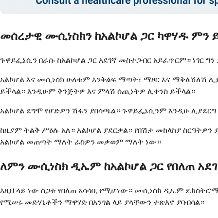
መሰረታዊ ሙሲነስክን ከአልኮሆል ጋር ካዋሃዱ ምን 
ጉዋይፌኔሲን በራሱ ከአልኮሆል ጋር አደገኛ መስተጋብር አይፈጥርም። ነገር ግን
አልኮሆል እና ሙሲነስክ ሁለቱም እንቅልፍ ማጣት፣ ማዞር እና ማቅለሽለሽ ሊያስከ
ይችላል። እንዲሁም ቅንጅትዎ እና ምላሽ ሰጪነትዎ ሊቀንስ ይችላል።
አልኮሆል ደግሞ የሆድዎን ሽፋን ያበሳጫል። ጉዋይፌኔሲንም እንዲሁ ሊያደርግ
ከዚያም ትልቅ ሥዕሉ አለ። አልኮሆል ያደርቃል። የበሽታ መከላከያ ስርዓትዎን
አልኮሆል መጠጣት ማለት ራስዎን መቃወም ማለት ነው።
ለምን ሙሲነስክ ዲኤም ከአልኮሆል ጋር የበለጠ አደገ
እዚህ ላይ ነው ስጋቱ የበለጠ አሳሳቢ የሚሆነው። ሙሲነስክ ዲኤም ዴክስትሮሜ
የሚሠሩ መድሃኒቶችን ማዋሃድ በአንጎል ላይ ያላቸውን ተጽእኖ ያባብሳል።