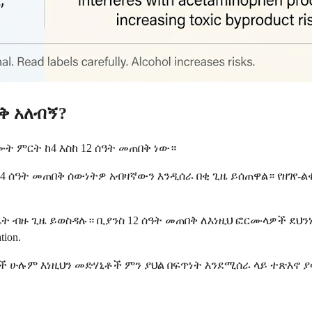
ቅ አለብኝ?
 ምርት ከ4 እስከ 12 ሰዓት መጠበቅ ነው።
 ሰዓት መጠበቅ ሰውነትዎ አብዛኛውን እንዲሰራ በቂ ጊዜ ይሰጠዋል። የዘገየ-ል
ጊዜ ይወስዳሉ። ቢያንስ 12 ሰዓት መጠበቅ ለእነዚህ ፎርሙላዎች ደህንነቱ የ
tion.
ች ሁሉም እነዚህን መድሃኒቶች ምን ያህል በፍጥነት እንደሚሰራ ላይ ተጽእኖ ያ