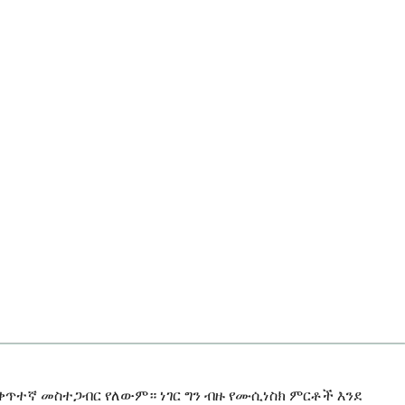
ቀጥተኛ መስተጋብር የለውም። ነገር ግን ብዙ የሙሲነስክ ምርቶች እንደ