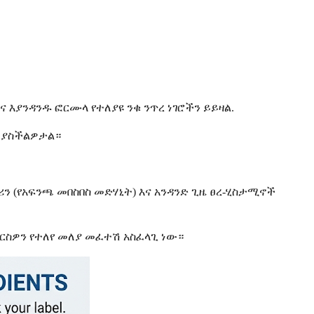
 እያንዳንዱ ፎርሙላ የተለያዩ ንቁ ንጥረ ነገሮችን ይይዛል.
ሉ ያስችልዎታል።
ን (የአፍንጫ መበስበስ መድሃኒት) እና አንዳንድ ጊዜ ፀረ-ሂስታሚኖች
ርስዎን የተለየ መለያ መፈተሽ አስፈላጊ ነው።