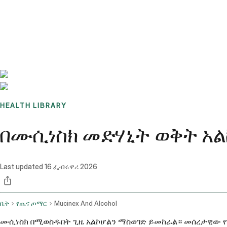
Benchmarks
Stories
FAQ
Sign up / Log in
HEALTH LIBRARY
በሙሲነስክ መድሃኒት ወቅት አ
Last updated
16 ፌብሩዋሪ 2026
ቤት
የጤና ጦማር
Mucinex And Alcohol
ሙሲነስክ በሚወስዱበት ጊዜ አልኮሆልን ማስወገድ ይመከራል። መሰረታዊው የሙ