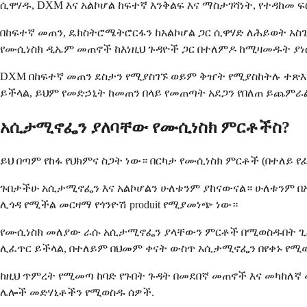
ሲዋሃዱ, DXM እና አልኮሆል ከፍተኛ እንቅልፍ እና ማስታገሻነት, የተዳከመ 
በከፍተኛ መጠን, ዴክስትሮሜትሮርፋን ከአልኮሆል ጋር ሲዋሃድ ለሕይወት አስጊ
የሙሲነስክ ዲኤም መጠኖች ከእነዚህ ጉዳዮች ጋር በተለምዶ ከሚዛመዱት ያነሱ
DXM በከፍተኛ መጠን ደስታን የሚያስገኙ ወይም ቅዠት የሚያስከትሉ ተጽእኖ
ይችላል, ይህም የመድኃኒት ከመጠን በላይ የመጠጣት አደጋን የበለጠ ይጨምራ
አሲታሚኖፌን ያለባቸው የሙሲነስክ ምርቶችስ?
ይህ በጣም የከፋ የህክምና ስጋት ነው። በርካታ የሙሲነስክ ምርቶች (በተለይ የ
ጉበታችሁ አሲታሚኖፌን እና አልኮሆልን ሁለቱንም ያከናውናል። ሁለቱንም በአንድ ጊ
ሊጎዳ የሚችል መርዛማ የጎንዮሽ produit የሚያመነጭ ነው።
የሙሲነስክ መለያው ራሱ አሲታሚኖፌን ያላቸውን ምርቶች በሚወስዱበት ጊዜ በ
ሊፈጥር ይችላል, በተለይም በህመም ቀናት ውስጥ አሲታሚኖፌን በየቀኑ የሚወ
ከዚህ ጥምረት የሚመጣ ከባድ የጉበት ጉዳት በመደበኛ መጠኖች እና መካከለኛ 
ሌሎች መድሃኒቶችን የሚወስዱ ሰዎች.