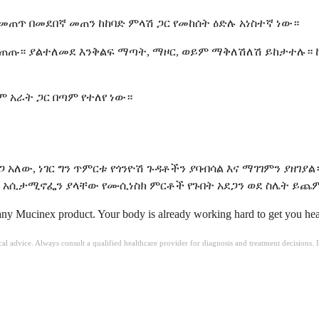
መጠጥ በመደበኛ መጠን ከከባድ ምላሽ ጋር የመከሰት ዕድሉ አነስተኛ ነው።
ይጠጡ። ያልተለመደ እንቅልፍ ማጣት, ማዞር, ወይም ማቅለሽለሽ ይከታተሉ። 
 አራት ጋር በጣም የተለየ ነው።
ጋ አለው, ነገር ግን ጥምርቱ የጎንዮሽ ጉዳቶችን ያባብሳል እና ማገገምን ያዘ
ው። አሲታሚኖፌን ያላቸው የሙሲነስክ ምርቶች የጉበት አደጋን ወደ ስሌት ይ
 any Mucinex product. Your body is already working hard to get you healt
ical advice. Always consult a qualified healthcare provider for diagnosis and treatment decisions