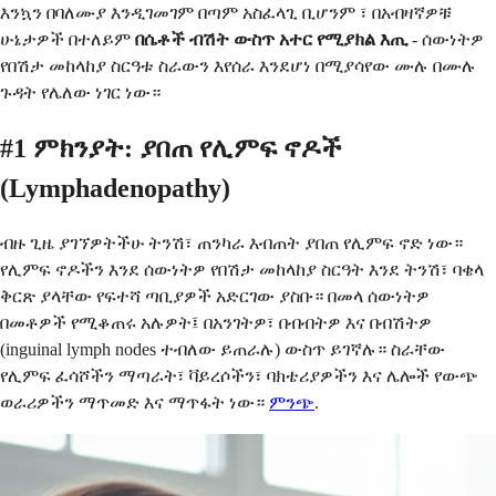
እንኳን በባለሙያ እንዲገመገም በጣም አስፈላጊ ቢሆንም ፣ በአብዛኛዎቹ
ሁኔታዎች በተለይም
በሴቶች ብሽት ውስጥ አተር የሚያክል እጢ
- ሰውነትዎ
የበሽታ መከላከያ ስርዓቱ ስራውን እየሰራ እንደሆነ በሚያሳየው ሙሉ በሙሉ
ጉዳት የሌለው ነገር ነው።
#1 ምክንያት: ያበጠ የሊምፍ ኖዶች
(Lymphadenopathy)
ብዙ ጊዜ ያገኘዎትችሁ ትንሽ፣ ጠንካራ እብጠት ያበጠ የሊምፍ ኖድ ነው።
የሊምፍ ኖዶችን እንደ ሰውነትዎ የበሽታ መከላከያ ስርዓት እንደ ትንሽ፣ ባቄላ
ቅርጽ ያላቸው የፍተሻ ጣቢያዎች አድርገው ያስቡ። በመላ ሰውነትዎ
በመቶዎች የሚቆጠሩ አሉዎት፤ በአንገትዎ፣ በብብትዎ እና በብሽትዎ
(inguinal lymph nodes ተብለው ይጠራሉ) ውስጥ ይገኛሉ። ስራቸው
የሊምፍ ፈሳሾችን ማጣራት፣ ቫይረሶችን፣ ባክቴሪያዎችን እና ሌሎች የውጭ
ወራሪዎችን ማጥመድ እና ማጥፋት ነው።
ምንጭ
.