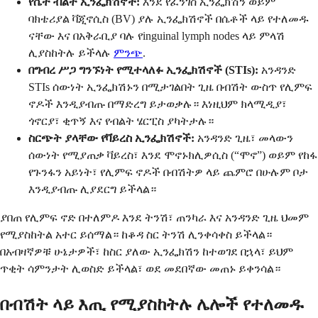
የሴት ብልት ኢንፌክሽኖች:
እንደ የፈንገስ ኢንፌክሽን ወይም
ባክቴሪያል ቫጂኖሲስ (BV) ያሉ ኢንፌክሽኖች በሴቶች ላይ የተለመዱ
ናቸው እና በአቅራቢያ ባሉ የinguinal lymph nodes ላይ ምላሽ
ሊያስከትሉ ይችላሉ
ምንጭ
.
በግብረ ሥጋ ግንኙነት የሚተላለፉ ኢንፌክሽኖች (STIs):
አንዳንድ
STIs ሰውነት ኢንፌክሽኑን በሚታገልበት ጊዜ በብሽት ውስጥ የሊምፍ
ኖዶች እንዲያብጡ በማድረግ ይታወቃሉ። እነዚህም ክላሚዲያ፣
ጎኖርያ፣ ቂጥኝ እና የብልት ሄርፒስ ያካትታሉ።
ስርጭት ያላቸው የቫይረስ ኢንፌክሽኖች:
አንዳንድ ጊዜ፣ መላውን
ሰውነት የሚያጠቃ ቫይረስ፣ እንደ ሞኖኑክሊዎሲስ (“ሞኖ”) ወይም የከፋ
የጉንፋን አይነት፣ የሊምፍ ኖዶች በብሽትዎ ላይ ጨምሮ በሁሉም ቦታ
እንዲያብጡ ሊያደርግ ይችላል።
ያበጠ የሊምፍ ኖድ በተለምዶ እንደ ትንሽ፣ ጠንካራ እና አንዳንድ ጊዜ ህመም
የሚያስከትል አተር ይሰማል። ከቆዳ ስር ትንሽ ሊንቀሳቀስ ይችላል።
በአብዛኛዎቹ ሁኔታዎች፣ ከስር ያለው ኢንፌክሽን ከተወገደ በኋላ፣ ይህም
ጥቂት ሳምንታት ሊወስድ ይችላል፣ ወደ መደበኛው መጠኑ ይቀንሳል።
በብሽት ላይ እጢ የሚያስከትሉ ሌሎች የተለመዱ