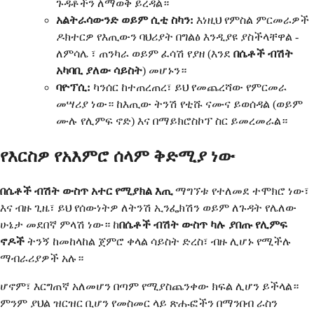
ጉዳቶችን ለማወቅ ይረዳል።
አልትራሳውንድ ወይም ሲቲ ስካን:
እነዚህ የምስል ምርመራዎች
ዶክተርዎ የእጢውን ባህሪያት በግልፅ እንዲያዩ ያስችላቸዋል -
ለምሳሌ ፣ ጠንካራ ወይም ፈሳሽ የያዘ (እንደ
በሴቶች ብሽት
አካባቢ ያለው ሳይስት
) መሆኑን።
ባዮፕሲ:
ካንሰር ከተጠረጠረ፣ ይህ የመጨረሻው የምርመራ
መሣሪያ ነው። ከእጢው ትንሽ የቲሹ ናሙና ይወሰዳል (ወይም
ሙሉ የሊምፍ ኖድ) እና በማይክሮስኮፕ ስር ይመረመራል።
የእርስዎ የአእምሮ ሰላም ቅድሚያ ነው
በሴቶች ብሽት ውስጥ አተር የሚያክል እጢ
ማግኘቱ የተለመደ ተሞክሮ ነው፣
እና ብዙ ጊዜ፣ ይህ የሰውነትዎ ለትንሽ ኢንፌክሽን ወይም ለጉዳት የሌለው
ሁኔታ መደበኛ ምላሽ ነው። ከ
በሴቶች ብሽት ውስጥ ካሉ ያበጡ የሊምፍ
ኖዶች
ትንኝ ከመከላከል ጀምሮ ቀላል ሳይስት ድረስ፣ ብዙ ሊሆኑ የሚችሉ
ማብራሪያዎች አሉ።
ሆኖም፣ እርግጠኛ አለመሆን በጣም የሚያስጨንቀው ክፍል ሊሆን ይችላል።
ምንም ያህል ዝርዝር ቢሆን የመስመር ላይ ጽሑፎችን በማንበብ ራስን