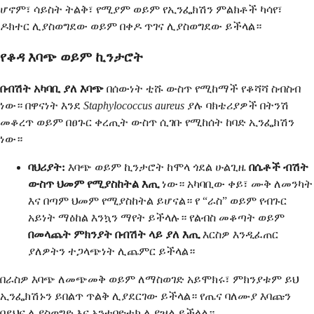
ሆኖም፣ ሳይስት ትልቅ፣ የሚያም ወይም የኢንፌክሽን ምልክቶች ካሳየ፣
ዶክተር ሊያስወግደው ወይም በቀዶ ጥገና ሊያስወግደው ይችላል።
የቆዳ እባጭ ወይም ኪንታሮት
በብሽት አካባቢ ያለ እባጭ
በሰውነት ቲሹ ውስጥ የሚከማች የቆሻሻ ስብስብ
ነው። በዋናነት እንደ
Staphylococcus aureus
ያሉ ባክቴሪያዎች በትንሽ
መቆረጥ ወይም በፀጉር ቀረጢት ውስጥ ሲገቡ የሚከሰት ከባድ ኢንፌክሽን
ነው።
ባህሪያት:
እባጭ ወይም ኪንታሮት ከሞላ ጎደል ሁልጊዜ
በሴቶች ብሽት
ውስጥ ህመም የሚያስከትል እጢ
ነው። አካባቢው ቀይ፣ ሙቅ ለመንካት
እና በጣም ህመም የሚያስከትል ይሆናል። የ “ራስ” ወይም የብጉር
አይነት ማዕከል እንኳን ማየት ይችላሉ። የልብስ መቆጣት ወይም
በመላጨት ምክንያት በብሽት ላይ ያለ እጢ
እርስዎ እንዲፈጠር
ያለዎትን ተጋላጭነት ሊጨምር ይችላል።
በራስዎ እባጭ ለመጭመቅ ወይም ለማስወገድ አይሞክሩ፣ ምክንያቱም ይህ
ኢንፌክሽኑን ይበልጥ ጥልቅ ሊያደርገው ይችላል። የጤና ባለሙያ እባጩን
በደህና ሊያስወግድ እና አንቲባዮቲክ ሊያዝል ይችላል።