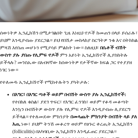
ሰውነትዎ ኢንፌክሽን በሚታገልበት ጊዜ እነዚህ ኖዶች ከመጠን በላይ ይሰራሉ፣
ይህም እንዲያብጡ ያደርጋል። ይህ የበሽታ መከላከያ ስርዓትዎ ንቁ እና በትክክል
ምላሽ እየሰጠ መሆኑን የሚያሳይ ምልክት ነው። ስለዚህ፣
በሴቶች ብሽት
ውስጥ ያሉ ያበጡ የሊምፍ ኖዶች
ምን አይነት ኢንፌክሽኖች ሊያስከትሉ
ይችላሉ? መንስኤው በአብዛኛው ከሰውነትዎ የታችኛው ክፍል ጋር የተያያዘ
ነገር ነው።
የተለመዱ ኢንፌክሽኖች የሚከተሉትን ያካትታሉ:
በእግር፣ በእግር ጣቶች ወይም በብሽት ውስጥ ያሉ ኢንፌክሽኖች:
የተበከለ ቁስል፣ ያደገ ጥፍር፣ የእግር ፈንገስ፣ ወይም የቆዳ መቆጣት
እንኳን በብሽትዎ ውስጥ ያሉ የሊምፍ ኖዶች እንዲያብጡ ሊያደርግ
ይችላል። የተለመደው ምክንያት
በመላጨት ምክንያት በብሽት ላይ ያለ
እጢ
ነው፣ ይህም ትንሽ መቆረጥ ወይም የፀጉር ቀረጢት ኢንፌክሽን
(folliculitis) በአካባቢው ኢንፌክሽን እንዲፈጠር ያደርጋል።