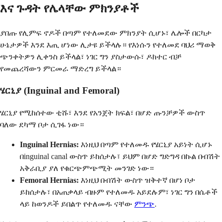
እና ጉዳት የሌላቸው ምክንያቶች
ያበጡ የሊምፍ ኖዶች በጣም የተለመደው ምክንያት ሲሆኑ፣ ሌሎች በርካታ
ሁኔታዎች እንደ እጢ ሆነው ሊታዩ ይችላሉ። የእነሱን የተለመደ ባህሪ ማወቅ
ጭንቀትዎን ሊቀንስ ይችላል፣ ነገር ግን ያስታውሱ፣ ዶክተር ብቻ
የመጨረሻውን ምርመራ ማድረግ ይችላል።
ሄርኒያ (Inguinal and Femoral)
ሄርኒያ የሚከሰተው ቲሹ፣ እንደ የአንጀት ክፍል፣ በሆድ ጡንቻዎች ውስጥ
ባለው ደካማ ቦታ ሲገፋ ነው።
Inguinal Hernias:
እነዚህ በጣም የተለመዱ የሄርኒያ አይነት ሲሆኑ
በinguinal canal ውስጥ ይከሰታሉ፣ ይህም በሆድ ግድግዳ በኩል በብሽት
አቅራቢያ ያለ የቁርጭምጭሚት መንገድ ነው።
Femoral Hernias:
እነዚህ በብሽት ውስጥ ዝቅተኛ በሆነ ቦታ
ይከሰታሉ፣ በአጠቃላይ ብዙም የተለመዱ አይደሉም፣ ነገር ግን በሴቶች
ላይ ከወንዶች ይበልጥ የተለመዱ ናቸው
ምንጭ
.