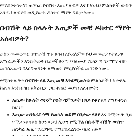
የማይንቀሳቀስ፣ ጠንካራ የብሽት እጢ ካለብዎ እና ከእነዚህ ምልክቶች ውስጥ
አንዱ ካለብዎ፣ ወዲያውኑ ዶክተር ማየት ግዴታ ነው።
በብሽት ላይ ስላሉት እጢዎች መቼ ዶክተር ማየት
አለብዎት?
ራስን መመርመር በጭራሽ ጥሩ ሀሳብ አይደለም። ይህ መመሪያ የተለያዩ
አማራጮችን እንድትረዱ ቢረዳችሁም፣ የባለሙያ የህክምና ግምገማ ብቻ
መንስኤውን በእርግጠኝነት ለማወቅ የሚያስችል መንገድ ነው።
የሚከተሉትን
በብሽት ላይ እጢ መቼ እንደሚጨነቁ
ምልክቶች ካስተዋሉ
ከጤና እንክብካቤ አቅራቢዎ ጋር ቀጠሮ መያዝ አለብዎት:
እጢው ከሁለት ወይም ሶስት ሳምንታት በላይ የቆየ
እና የማይቀንስ
ከሆነ።
እጢው ጠንካራ፣ ጎማ የመሰለ ወይም በቦታው የቆየ
እና በሚገፉት ጊዜ
የማይንቀሳቀስ ከሆነ። ይህ ሊሆን የሚችል
በሴቶች ብሽት ውስጥ
ጠንካራ እጢ
ማረጋገጫ የሚያስፈልገው ባህሪ ነው።