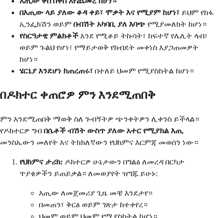
እጢው ቀስ በቀስ እየጨመረ ከሆነ።
በእጢው ላይ ያለው ቆዳ ቀይ፣ ሞቃት እና የሚያም ከሆነ፣
ይህም የከፋ
ኢንፌክሽን ወይም
በብሽት አካባቢ ያለ እባጭ
የሚያመለክት ከሆነ።
የስርዓታዊ ምልክቶች
እንደ የሚቆይ ትኩሳት፣ ከፍተኛ የሌሊት ላብ፣
ወይም ጉልህ የሆነ፣ የማይታወቅ የክብደት መቀነስ እያጋጠመዎት
ከሆነ።
ሄርኒያ እንደሆነ ከጠረጠሩ፣
በተለይ ህመም የሚያስከትል ከሆነ።
በዶክተር ቀጠሮዎ ምን እንደሚጠበቅ
ምን እንደሚጠበቅ ማወቅ ስለ ጉብኝትዎ ጭንቀትዎን ሊቀንስ ይችላል።
የዶክተርዎ ግብ
በሴቶች ብሽት ውስጥ ያለው አተር የሚያክል እጢ
መንስኤውን መለየት እና ትክክለኛውን የህክምና እርምጃ መወሰን ነው።
የህክምና ታሪክ:
ዶክተርዎ ሁኔታውን በግልፅ ለመረዳ በርካታ
ጥያቄዎችን ይጠይቃል። ለመወያየት ዝግጁ ይሁኑ:
እጢው ለመጀመሪያ ጊዜ መቼ እንደታየ።
በመጠን፣ ቅርፅ ወይም ገጽታ ከተቀየረ።
ህመም ወይም ህመም የሚያስከትል ከሆነ።