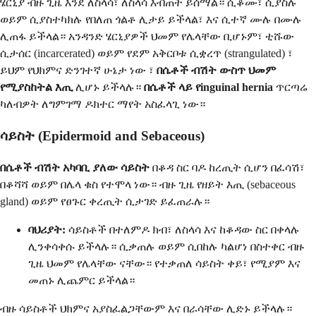
ሄርኒያ ብዙ ጊዜ እንደ ለስላሳ፣ ለስላሳ እብጠት ይሰማል። ሲቆሙ፣ ሲያስሉ
ወይም ሲያስተካክሉ የበለጠ ጎልቶ ሊታይ ይችላል፣ እና ሲተኛ ሙሉ በሙሉ
ሊጠፋ ይችላል። አንዳንድ ሄርኒያዎች ህመም የሌላቸው ቢሆኑም፣ ቲሹው
ሲታሰር (incarcerated) ወይም የደም አቅርቦቱ ሲቋረጥ (strangulated) ፣
ይህም የህክምና ድንገተኛ ሁኔታ ነው ፣
በሴቶች ብሽት ውስጥ ህመም
የሚያስከትል እጢ
ሊሆኑ ይችላሉ።
በሴቶች ላይ የinguinal hernia
ጥርጣሬ
ካለብዎት ለግምገማ ዶክተር ማየት አስፈላጊ ነው።
ሳይስት (Epidermoid and Sebaceous)
በሴቶች ብሽት አካባቢ ያለው ሳይስት
በቆዳ ስር ባዶ ከረጢት ሲሆን በፈሳሽ፣
በቆሻሻ ወይም በሌላ ቁስ የተሞላ ነው። ብዙ ጊዜ የዘይት እጢ (sebaceous
gland) ወይም የፀጉር ቀረጢት ሲታገድ ይፈጠራሉ።
ባህሪያት:
ሳይስቶች በተለምዶ ክብ፣ ለስላሳ እና ከቆዳው ስር በቀላሉ
ሊንቀሳቀሱ ይችላሉ። ሲቃጠሉ ወይም ሲበከሉ ካልሆነ በስተቀር ብዙ
ጊዜ ህመም የሌላቸው ናቸው። የተቃጠለ ሳይስት ቀይ፣ የሚያም እና
መጠኑ ሊጨምር ይችላል።
ብዙ ሳይስቶች ህክምና አያስፈልጋቸውም እና በራሳቸው ሊድኑ ይችላሉ።