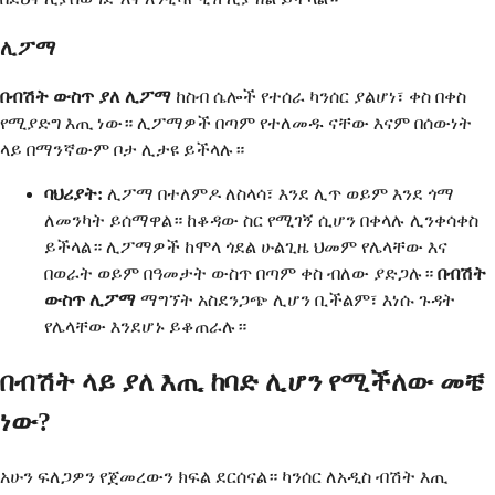
ሊፖማ
በብሽት ውስጥ ያለ ሊፖማ
ከስብ ሴሎች የተሰራ ካንሰር ያልሆነ፣ ቀስ በቀስ
የሚያድግ እጢ ነው። ሊፖማዎች በጣም የተለመዱ ናቸው እናም በሰውነት
ላይ በማንኛውም ቦታ ሊታዩ ይችላሉ።
ባህሪያት:
ሊፖማ በተለምዶ ለስላሳ፣ እንደ ሊጥ ወይም እንደ ጎማ
ለመንካት ይሰማዋል። ከቆዳው ስር የሚገኝ ሲሆን በቀላሉ ሊንቀሳቀስ
ይችላል። ሊፖማዎች ከሞላ ጎደል ሁልጊዜ ህመም የሌላቸው እና
በወራት ወይም በዓመታት ውስጥ በጣም ቀስ ብለው ያድጋሉ።
በብሽት
ውስጥ ሊፖማ
ማግኘት አስደንጋጭ ሊሆን ቢችልም፣ እነሱ ጉዳት
የሌላቸው እንደሆኑ ይቆጠራሉ።
በብሽት ላይ ያለ እጢ ከባድ ሊሆን የሚችለው መቼ
ነው?
አሁን ፍለጋዎን የጀመረውን ክፍል ደርሰናል። ካንሰር ለአዲስ ብሽት እጢ