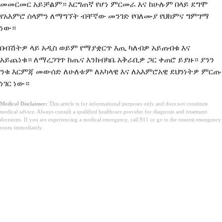
መመርመር አይቻልም። እርግጠኛ የሆነ ምርመራ እና ከሁሉም በላይ ደግሞ
የአእምሮ ሰላምን ለማግኘት ብቸኛው መንገድ የባለሙያ የህክምና ግምገማ
ነው።
በብሽትዎ ላይ አዲስ ወይም የማያቋርጥ እጢ ካለብዎ አይጠብቁ እና
አይጨነቁ። ለማረጋገጥ ከጤና እንክብካቤ አቅራቢዎ ጋር ቀጠሮ ይያዙ። ያንን
ንቁ እርምጃ መውሰድ ለሁለቱም ለአካላዊ እና ለአእምሮአዊ ደህንነትዎ ምርጡ
ነገር ነው።
Medical Disclaimer:
This article is for informational purposes only and does not constitute
medical advice. Always consult a qualified healthcare provider for diagnosis and treatment
decisions. If you are experiencing a medical emergency, call 911 or go to the nearest emergency
room immediately.