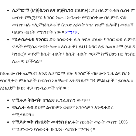
ሊምፎማ (ሆጅኪንስ እና ሆጅኪንስ ያልሆኑ):
ይህ በሊምፋቲክ ሲስተም
ውስጥ የሚጀምር ካንሰር ነው። እብጠት የሚከሰተው በሊምፍ ኖድ
ውስጥ ባሉ የሊምፎሳይቶች (አንድ አይነት ነጭ የደም ሴሎች) መደበኛ
ባልሆነ ብዜት ምክንያት ነው።
ምንጭ
.
ሜታስታቲክ ካንሰር:
ይህ ከሰውነት ሌላ ክፍል ያለው ካንሰር ወደ ሊምፍ
ኖዶች የሚሰራጭበት ነው። ለሴቶች፣ ይህ ከእግር ላይ ከመላኖማ (የቆዳ
ካንሰር)፣ ወይም ከሴት ብልት፣ ከሴት ብልት ወይም ከማህፀን በር ካንሰር
ሊመጣ ይችላል።
ከእጢው በተጨማሪ፣ እንደ ሊምፎማ ያሉ ካንሰሮች ብዙውን ጊዜ ልዩ የሆኑ
የስርዓታዊ ምልክቶች ስብስብ አላቸው፣ አንዳንዴም “B ምልክቶች” ይባላሉ።
እነዚህም ከባድ ቀይ ባንዲራዎች ናቸው:
የሚቆይ ትኩሳት
ከግልጽ ኢንፌክሽን ውጭ።
የሌሊት ላብ
ይህም ልብስዎን ወይም አንሶላዎን እንዲቀይሩ
የሚያደርግ።
የማይታወቅ የክብደት መቀነስ
(ባለፉት ስድስት ወራት ውስጥ 10%
የሚሆነውን የሰውነት ክብደት ሳያስቡ ማጣት)።