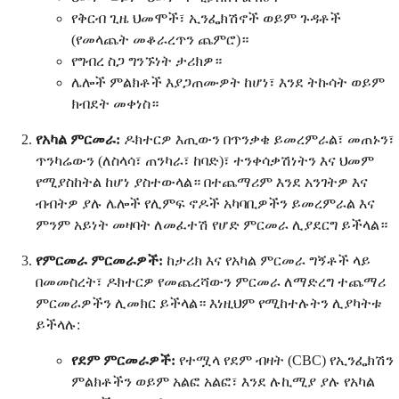
የቅርብ ጊዜ ህመሞች፣ ኢንፌክሽኖች ወይም ጉዳቶች
(የመላጨት መቆራረጥን ጨምሮ)።
የግብረ ስጋ ግንኙነት ታሪክዎ።
ሌሎች ምልክቶች እያጋጠሙዎት ከሆነ፣ እንደ ትኩሳት ወይም
ክብደት መቀነስ።
የአካል ምርመራ:
ዶክተርዎ እጢውን በጥንቃቄ ይመረምራል፣ መጠኑን፣
ጥንካሬውን (ለስላሳ፣ ጠንካራ፣ ከባድ)፣ ተንቀሳቃሽነትን እና ህመም
የሚያስከትል ከሆነ ያስተውላል። በተጨማሪም እንደ አንገትዎ እና
ብብትዎ ያሉ ሌሎች የሊምፍ ኖዶች አካባቢዎችን ይመረምራል እና
ምንም አይነት መዛባት ለመፈተሽ የሆድ ምርመራ ሊያደርግ ይችላል።
የምርመራ ምርመራዎች:
ከታሪክ እና የአካል ምርመራ ግኝቶች ላይ
በመመስረት፣ ዶክተርዎ የመጨረሻውን ምርመራ ለማድረግ ተጨማሪ
ምርመራዎችን ሊመክር ይችላል። እነዚህም የሚከተሉትን ሊያካትቱ
ይችላሉ:
የደም ምርመራዎች:
የተሟላ የደም ብዛት (CBC) የኢንፌክሽን
ምልክቶችን ወይም አልፎ አልፎ፣ እንደ ሉኪሚያ ያሉ የአካል