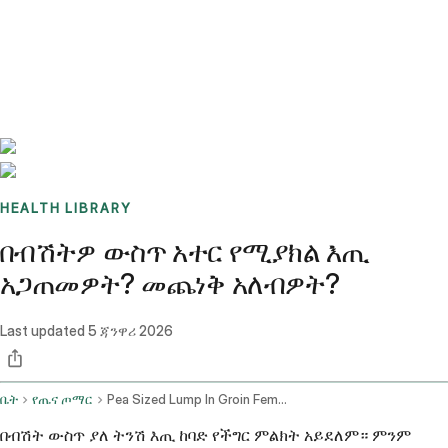
Benchmarks
Stories
FAQ
Sign up / Log in
HEALTH LIBRARY
በብሽትዎ ውስጥ አተር የሚያክል እጢ
አጋጠመዎት? መጨነቅ አለብዎት?
Last updated
5 ጃንዋሪ 2026
ቤት
የጤና ጦማር
Pea Sized Lump In Groin Female
በብሽት ውስጥ ያለ ትንሽ እጢ ከባድ የችግር ምልክት አይደለም። ምንም