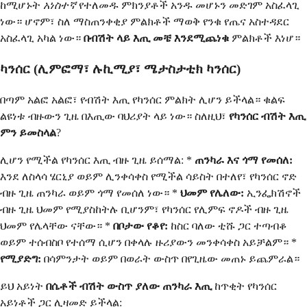
ከሚሆኑት
አነስተኛ
የተለመዱ ምክንያቶች አንዱ መሆኑን መድገም አስፈላጊ
ነው። ሆኖም፣ ስለ ማስጠንቀቂያ ምልክቶች ማወቅ የንቁ የጤና አስተዳደር
አስፈላጊ አካል ነው።
በብሽት ላይ እጢ መቼ እንደሚጨነቁ
ምልክቶች እነሆ።
ካንሰር (ሊምፎማ፣ ሉኪሚያ፣ ሜታስታቲክ ካንሰር)
በጣም አልፎ አልፎ፣ የብሽት እጢ የካንሰር ምልክት ሊሆን ይችላል። ቁልፍ
ልዩነቱ ብዙውን ጊዜ በእጢው ባህሪያት ላይ ነው። ስለዚህ፣
የካንሰር ብሽት እጢ
ምን ይመስላል
?
ሊሆን የሚችል የካንሰር እጢ ብዙ ጊዜ ይሰማል: *
ጠንካራ እና ጎማ የመሰለ:
እንደ ለስላሳ ሄርኒያ ወይም ሊንቀሳቀስ የሚችል ሳይስት በተለየ፣ የካንሰር ኖድ
ብዙ ጊዜ ጠንካራ ወይም ጎማ የመሰለ ነው። *
ህመም የሌለው:
ኢንፌክሽኖች
ብዙ ጊዜ ህመም የሚያስከትሉ ቢሆንም፣ የካንሰር የሊምፍ ኖዶች ብዙ ጊዜ
ህመም የሌላቸው ናቸው። *
በቦታው የቆየ:
ከስር ባለው ቲሹ ጋር ተጣብቆ
ወይም ተሰብስቦ የተሰማ ሲሆን በቀላሉ ዙሪያውን መንቀሳቀስ አይቻልም። *
የሚያድግ:
በሳምንታት ወይም በወራት ውስጥ በየጊዜው መጠኑ ይጨምራል።
ይህ አይነት
በሴቶች ብሽት ውስጥ ያለው ጠንካራ እጢ
ከጥቂት የካንሰር
አይነቶች ጋር ሊዛመድ ይችላል: