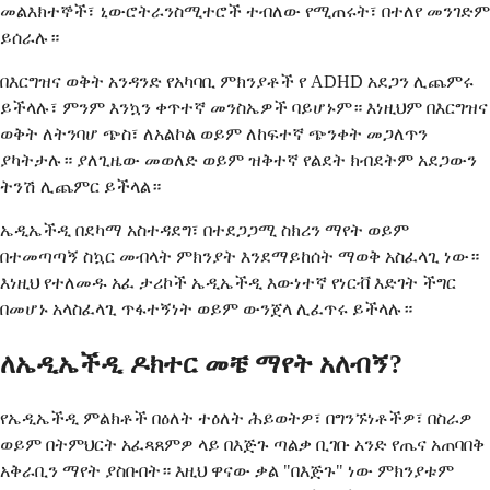
መልእክተኞች፣ ኒውሮትራንስሚተሮች ተብለው የሚጠሩት፣ በተለየ መንገድም
ይሰራሉ።
በእርግዝና ወቅት አንዳንድ የአካባቢ ምክንያቶች የ ADHD አደጋን ሊጨምሩ
ይችላሉ፣ ምንም እንኳን ቀጥተኛ መንስኤዎች ባይሆኑም። እነዚህም በእርግዝና
ወቅት ለትንባሆ ጭስ፣ ለአልኮል ወይም ለከፍተኛ ጭንቀት መጋለጥን
ያካትታሉ። ያለጊዜው መወለድ ወይም ዝቅተኛ የልደት ክብደትም አደጋውን
ትንሽ ሊጨምር ይችላል።
ኤዲኤችዲ በደካማ አስተዳደግ፣ በተደጋጋሚ ስክሪን ማየት ወይም
በተመጣጣኝ ስኳር መብላት ምክንያት እንደማይከሰት ማወቅ አስፈላጊ ነው።
እነዚህ የተለመዱ አፈ ታሪኮች ኤዲኤችዲ እውነተኛ የነርቭ እድገት ችግር
በመሆኑ አላስፈላጊ ጥፋተኝነት ወይም ውንጀላ ሊፈጥሩ ይችላሉ።
ለኤዲኤችዲ ዶክተር መቼ ማየት አለብኝ?
የኤዲኤችዲ ምልክቶች በዕለት ተዕለት ሕይወትዎ፣ በግንኙነቶችዎ፣ በስራዎ
ወይም በትምህርት አፈጻጸምዎ ላይ በእጅጉ ጣልቃ ቢገቡ አንድ የጤና አጠባበቅ
አቅራቢን ማየት ያስቡበት። እዚህ ዋናው ቃል "በእጅጉ" ነው ምክንያቱም