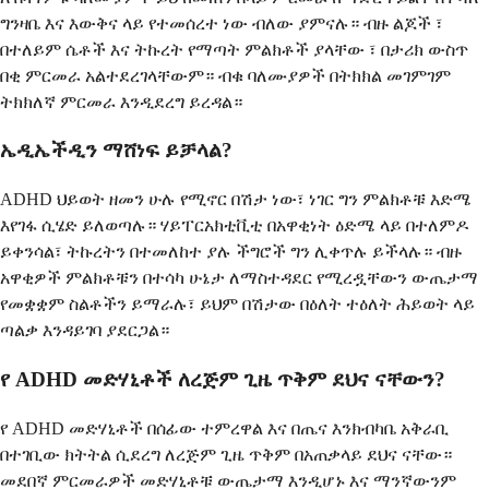
ግንዛቤ እና እውቅና ላይ የተመሰረተ ነው ብለው ያምናሉ። ብዙ ልጆች ፣
በተለይም ሴቶች እና ትኩረት የማጣት ምልክቶች ያላቸው ፣ በታሪክ ውስጥ
በቂ ምርመራ አልተደረገላቸውም። ብቁ ባለሙያዎች በትክክል መገምገም
ትክክለኛ ምርመራ እንዲደረግ ይረዳል።
ኤዲኤችዲን ማሸነፍ ይቻላል?
ADHD ህይወት ዘመን ሁሉ የሚኖር በሽታ ነው፣ ነገር ግን ምልክቶቹ እድሜ
እየገፋ ሲሄድ ይለወጣሉ። ሃይፐርአክቲቪቲ በአዋቂነት ዕድሜ ላይ በተለምዶ
ይቀንሳል፣ ትኩረትን በተመለከተ ያሉ ችግሮች ግን ሊቀጥሉ ይችላሉ። ብዙ
አዋቂዎች ምልክቶቹን በተሳካ ሁኔታ ለማስተዳደር የሚረዷቸውን ውጤታማ
የመቋቋም ስልቶችን ይማራሉ፣ ይህም በሽታው በዕለት ተዕለት ሕይወት ላይ
ጣልቃ እንዳይገባ ያደርጋል።
የ ADHD መድሃኒቶች ለረጅም ጊዜ ጥቅም ደህና ናቸውን?
የ ADHD መድሃኒቶች በሰፊው ተምረዋል እና በጤና እንክብካቤ አቅራቢ
በተገቢው ክትትል ሲደረግ ለረጅም ጊዜ ጥቅም በአጠቃላይ ደህና ናቸው።
መደበኛ ምርመራዎች መድሃኒቶቹ ውጤታማ እንዲሆኑ እና ማንኛውንም