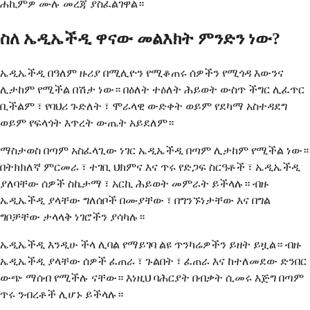
ሐኪምዎ ሙሉ መረጃ ያስፈልገዋል።
ስለ ኤዲኤችዲ ዋናው መልእክት ምንድን ነው?
ኤዲኤችዲ በዓለም ዙሪያ በሚሊዮን የሚቆጠሩ ሰዎችን የሚጎዳ እውንና
ሊታከም የሚችል በሽታ ነው። በዕለት ተዕለት ሕይወት ውስጥ ችግር ሊፈጥር
ቢችልም ፣ የባህሪ ጉድለት ፣ ሞራላዊ ውድቀት ወይም የደካማ አስተዳደግ
ወይም የፍላጎት እጥረት ውጤት አይደለም።
ማስታወስ በጣም አስፈላጊው ነገር ኤዲኤችዲ በጣም ሊታከም የሚችል ነው።
በትክክለኛ ምርመራ ፣ ተገቢ ህክምና እና ጥሩ የድጋፍ ስርዓቶች ፣ ኤዲኤችዲ
ያለባቸው ሰዎች ስኬታማ ፣ አርኪ ሕይወት መምራት ይችላሉ። ብዙ
ኤዲኤችዲ ያላቸው ግለሰቦች በሙያቸው ፣ በግንኙነታቸው እና በግል
ግቦቻቸው ታላላቅ ነገሮችን ያሳካሉ።
ኤዲኤችዲ እንዲሁ ችላ ሊባል የማይገባ ልዩ ጥንካሬዎችን ይዘት ይዟል። ብዙ
ኤዲኤችዲ ያላቸው ሰዎች ፈጠራ ፣ ጉልበት ፣ ፈጠራ እና ከተለመደው ድንበር
ውጭ ማሰብ የሚችሉ ናቸው። እነዚህ ባሕርያት በብቃት ሲመሩ እጅግ በጣም
ጥሩ ንብረቶች ሊሆኑ ይችላሉ።