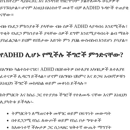
ስፔክትረም ዲስኦርደር እና አንዳንድ የክሮሞሶም ያልተለመዱ ሁኔታዎች
ይገኙበታል። ሆኖም እነዚህ በአነስተኛ መቶኛ ብቻ ለADHD ጉዳዮች ተጠያቂ
ናቸው።
ብዙ የአደጋ ምክንያቶች ያላቸው ብዙ ሰዎች ADHD ላያዳብሩ እንደሚችሉ፣
ጥቂት የአደጋ ምክንያቶች ያላቸው ሰዎች ደግሞ እንደሚያዳብሩት ልብ ማለት
ያስፈልጋል። ይህም የበሽታው እድገት ምን ያህል ውስብስብ እንደሆነ ያሳያል።
የADHD ሊሆኑ የሚችሉ ችግሮች ምንድናቸው?
በአግባቡ ካልተስተናገደ፣ ADHD በህይወትዎ በተለያዩ አካባቢዎች ለተለያዩ
ፈተናዎች ሊዳርግ ይችላል። ሆኖም በአግባቡ ህክምና እና ድጋፍ አብዛኛዎቹን
እነዚህን ችግሮች መከላከል ወይም መቀነስ ይችላሉ።
ከትምህርት እና ከስራ ጋር የተያያዙ ችግሮች የተለመዱ ናቸው እናም እነዚህን
ሊያካትቱ ይችላሉ፡-
ትምህርትን ለማጠናቀቅ መቸገር ወይም በፍጥነት መውጣት
በተደጋጋሚ የስራ ለውጦች ወይም የስራ ቦታ ግጭቶች
ከእውነተኛ ችሎታዎ ጋር ሲነጻጸር ዝቅተኛ ውጤት ማግኘት