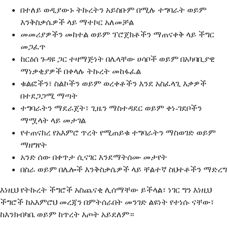
በተለይ ወዲያውኑ ትኩረትን አይስቡም በሚሉ ተግባራት ወይም
እንቅስቃሴዎች ላይ ማተኮር አለመቻል
መመሪያዎችን መከተል ወይም ፕሮጀክቶችን ማጠናቀቅ ላይ ችግር
መጋፈጥ
ከርዕሰ ጉዳዩ ጋር ተዛማጅነት በሌላቸው ሀሳቦች ወይም በአካባቢያዊ
ማነቃቂያዎች በቀላሉ ትኩረት መከፋፈል
ቁልፎችን፣ ስልኮችን ወይም ወረቀቶችን እንደ አስፈላጊ እቃዎች
በተደጋጋሚ ማጣት
ተግባራትን ማደራጀት፣ ጊዜን ማስተዳደር ወይም ቀነ-ገደቦችን
ማሟላት ላይ መታገል
የተጠናከረ የአእምሮ ጥረት የሚጠይቁ ተግባራትን ማስወገድ ወይም
ማዘግየት
አንድ ሰው በቀጥታ ሲናገር እንደማትሰሙ መታየት
በስራ ወይም በሌሎች እንቅስቃሴዎች ላይ ቸልተኛ ስህተቶችን ማድረግ
እነዚህ የትኩረት ችግሮች አስጨናቂ ሊሰማቸው ይችላል፣ ነገር ግን እነዚህ
ችግሮች ከአእምሮህ መረጃን በምትሰራበት መንገድ ልዩነት የተነሱ ናቸው፣
ከእንክብካቤ ወይም ከጥረት እጦት አይደለም።