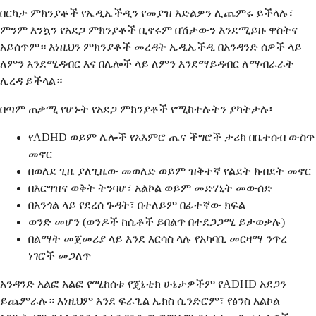
በርካታ ምክንያቶች የኤዲኤችዲን የመያዝ እድልዎን ሊጨምሩ ይችላሉ፣
ምንም እንኳን የአደጋ ምክንያቶች ቢኖሩም በሽታውን እንደሚይዙ ዋስትና
አይሰጥም። እነዚህን ምክንያቶች መረዳት ኤዲኤችዲ በአንዳንድ ሰዎች ላይ
ለምን እንደሚዳብር እና በሌሎች ላይ ለምን እንደማይዳብር ለማብራራት
ሊረዳ ይችላል።
በጣም ጠቃሚ የሆኑት የአደጋ ምክንያቶች የሚከተሉትን ያካትታሉ፡
የADHD ወይም ሌሎች የአእምሮ ጤና ችግሮች ታሪክ በቤተሰብ ውስጥ
መኖር
በወለደ ጊዜ ያለጊዜው መወለድ ወይም ዝቅተኛ የልደት ክብደት መኖር
በእርግዝና ወቅት ትንባሆ፣ አልኮል ወይም መድሃኒት መውሰድ
በአንጎል ላይ የደረሰ ጉዳት፣ በተለይም በፊተኛው ክፍል
ወንድ መሆን (ወንዶች ከሴቶች ይበልጥ በተደጋጋሚ ይታወቃሉ)
በልማት መጀመሪያ ላይ እንደ እርሳስ ላሉ የአካባቢ መርዛማ ንጥረ
ነገሮች መጋለጥ
አንዳንድ አልፎ አልፎ የሚከሰቱ የጄኔቲክ ሁኔታዎችም የADHD አደጋን
ይጨምራሉ። እነዚህም እንደ ፍራጊል ኤክስ ሲንድሮም፣ የፅንስ አልኮል