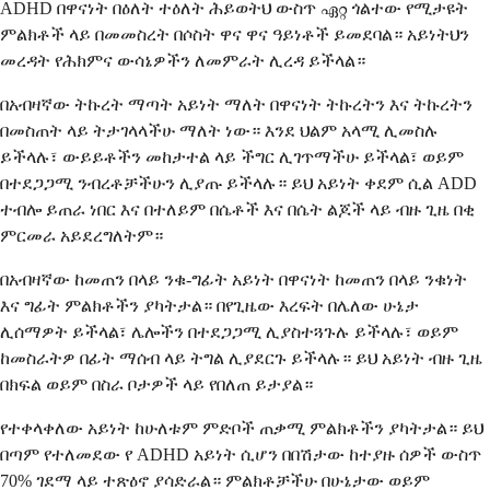
ADHD በዋናነት በዕለት ተዕለት ሕይወትህ ውስጥ ഏറ്റ ጎልተው የሚታዩት
ምልክቶች ላይ በመመስረት በሶስት ዋና ዋና ዓይነቶች ይመደባል። አይነትህን
መረዳት የሕክምና ውሳኔዎችን ለመምራት ሊረዳ ይችላል።
በአብዛኛው ትኩረት ማጣት አይነት ማለት በዋናነት ትኩረትን እና ትኩረትን
በመስጠት ላይ ትታገላላችሁ ማለት ነው። እንደ ህልም አላሚ ሊመስሉ
ይችላሉ፣ ውይይቶችን መከታተል ላይ ችግር ሊገጥማችሁ ይችላል፣ ወይም
በተደጋጋሚ ንብረቶቻችሁን ሊያጡ ይችላሉ። ይህ አይነት ቀደም ሲል ADD
ተብሎ ይጠራ ነበር እና በተለይም በሴቶች እና በሴት ልጆች ላይ ብዙ ጊዜ በቂ
ምርመራ አይደረግለትም።
በአብዛኛው ከመጠን በላይ ንቁ-ግፊት አይነት በዋናነት ከመጠን በላይ ንቁነት
እና ግፊት ምልክቶችን ያካትታል። በየጊዜው እረፍት በሌለው ሁኔታ
ሊሰማዎት ይችላል፣ ሌሎችን በተደጋጋሚ ሊያስተጓጉሉ ይችላሉ፣ ወይም
ከመስራትዎ በፊት ማሰብ ላይ ትግል ሊያደርጉ ይችላሉ። ይህ አይነት ብዙ ጊዜ
በክፍል ወይም በስራ ቦታዎች ላይ የበለጠ ይታያል።
የተቀላቀለው አይነት ከሁለቱም ምድቦች ጠቃሚ ምልክቶችን ያካትታል። ይህ
በጣም የተለመደው የ ADHD አይነት ሲሆን በበሽታው ከተያዙ ሰዎች ውስጥ
70% ገደማ ላይ ተጽዕኖ ያሳድራል። ምልክቶቻችሁ በሁኔታው ወይም