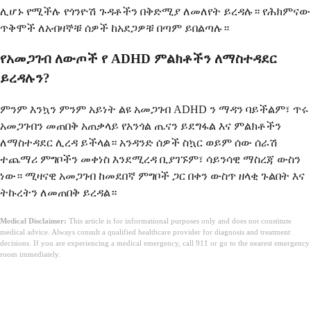
ሊሆኑ የሚችሉ የጎንዮሽ ጉዳቶችን በቅድሚያ ለመለየት ይረዳሉ። የሕክምናው
ጥቅሞች ለአብዛኞቹ ሰዎች ከአደጋዎቹ በጣም ይበልጣሉ።
የአመጋገብ ለውጦች የ ADHD ምልክቶችን ለማስተዳደር
ይረዳሉን?
ምንም እንኳን ምንም አይነት ልዩ አመጋገብ ADHD ን ማዳን ባይችልም፣ ጥሩ
አመጋገብን መጠበቅ አጠቃላይ የአንጎል ጤናን ይደግፋል እና ምልክቶችን
ለማስተዳደር ሊረዳ ይችላል። አንዳንድ ሰዎች ስኳር ወይም ሰው ሰራሽ
ተጨማሪ ምግቦችን መቀነስ እንደሚረዳ ቢያገኙም፣ ሳይንሳዊ ማስረጃ ውስን
ነው። ሚዛናዊ አመጋገብ ከመደበኛ ምግቦች ጋር በቀን ውስጥ ዘላቂ ጉልበት እና
ትኩረትን ለመጠበቅ ይረዳል።
Medical Disclaimer:
This article is for informational purposes only and does not constitute
medical advice. Always consult a qualified healthcare provider for diagnosis and treatment
decisions. If you are experiencing a medical emergency, call 911 or go to the nearest emergency
room immediately.