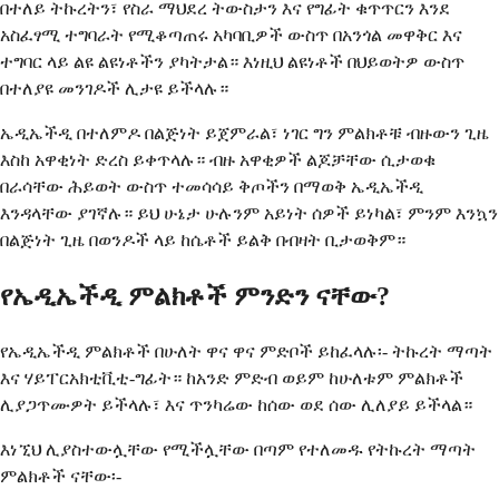
በተለይ ትኩረትን፣ የስራ ማህደረ ትውስታን እና የግፊት ቁጥጥርን እንደ
አስፈፃሚ ተግባራት የሚቆጣጠሩ አካባቢዎች ውስጥ በአንጎል መዋቅር እና
ተግባር ላይ ልዩ ልዩነቶችን ያካትታል። እነዚህ ልዩነቶች በህይወትዎ ውስጥ
በተለያዩ መንገዶች ሊታዩ ይችላሉ።
ኤዲኤችዲ በተለምዶ በልጅነት ይጀምራል፣ ነገር ግን ምልክቶቹ ብዙውን ጊዜ
እስከ አዋቂነት ድረስ ይቀጥላሉ። ብዙ አዋቂዎች ልጆቻቸው ሲታወቁ
በራሳቸው ሕይወት ውስጥ ተመሳሳይ ቅጦችን በማወቅ ኤዲኤችዲ
እንዳላቸው ያገኛሉ። ይህ ሁኔታ ሁሉንም አይነት ሰዎች ይነካል፣ ምንም እንኳን
በልጅነት ጊዜ በወንዶች ላይ ከሴቶች ይልቅ በብዛት ቢታወቅም።
የኤዲኤችዲ ምልክቶች ምንድን ናቸው?
የኤዲኤችዲ ምልክቶች በሁለት ዋና ዋና ምድቦች ይከፈላሉ፡- ትኩረት ማጣት
እና ሃይፐርአክቲቪቲ-ግፊት። ከአንድ ምድብ ወይም ከሁለቱም ምልክቶች
ሊያጋጥሙዎት ይችላሉ፣ እና ጥንካሬው ከሰው ወደ ሰው ሊለያይ ይችላል።
እነኚህ ሊያስተውሏቸው የሚችሏቸው በጣም የተለመዱ የትኩረት ማጣት
ምልክቶች ናቸው፡-