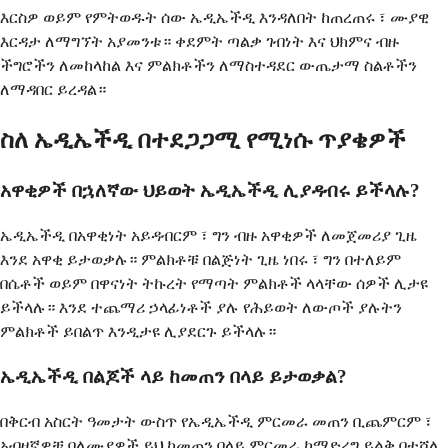
እርስዎ ወይም የምትወዱት ሰው ኤዲኤችዲ እንዳለበት ከጠረጠሩ ፣ ሙያዊ
እርዳታ ለማግኘት አያመንቱ። ቀደምት ጣልቃ ገብነት እና ህክምና ብዙ
ችግሮችን ለመከላከል እና ምልክቶችን ለማስተዳደር ውጤታማ ስልቶችን
ለማዳበር ይረዳል።
ስለ ኤዲኤችዲ በተደጋጋሚ የሚነሱ ጥያቄዎች
አዋቂዎች በኋለኛው ህይወት ኤዲኤችዲ ሊያዳብሩ ይችላሉ?
ኤዲኤችዲ በአዋቂነት አይዳብርም ፣ ግን ብዙ አዋቂዎች ለመጀመሪያ ጊዜ
እንደ አዋቂ ይታወቃሉ። ምልክቶቹ በልጅነት ጊዜ ነበሩ ፣ ግን በተለይም
በሴቶች ወይም በዋናነት ትኩረት የማጣት ምልክቶች ላላቸው ሰዎች ሊታዩ
ይችላሉ። እንደ ተጨማሪ ኃላፊነቶች ያሉ የሕይወት ለውጦች ያሉትን
ምልክቶች ይበልጥ እንዲታዩ ሊያደርጉ ይችላሉ።
ኤዲኤችዲ በልጆች ላይ ከመጠን በላይ ይታወቃል?
በቅርብ አስርት ዓመታት ውስጥ የኤዲኤችዲ ምርመራ መጠን ቢጨምርም ፣
አብዛኛዎቹ ባለሙያዎች ይህ ከመጠን በላይ ምርመራ ከማድረግ ይልቅ በተሻለ