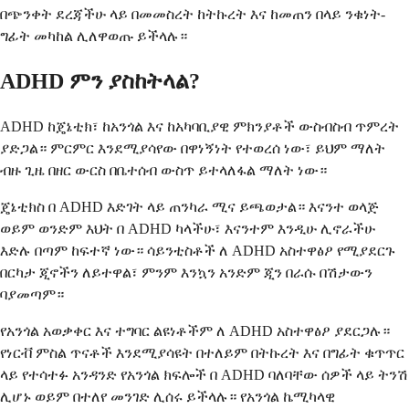
በጭንቀት ደረጃችሁ ላይ በመመስረት ከትኩረት እና ከመጠን በላይ ንቁነት-
ግፊት መካከል ሊለዋወጡ ይችላሉ።
ADHD ምን ያስከትላል?
ADHD ከጄኔቲክ፣ ከአንጎል እና ከአካባቢያዊ ምክንያቶች ውስብስብ ጥምረት
ያድጋል። ምርምር እንደሚያሳየው በዋነኝነት የተወረሰ ነው፣ ይህም ማለት
ብዙ ጊዜ በዘር ውርስ በቤተሰብ ውስጥ ይተላለፋል ማለት ነው።
ጄኔቲክስ በ ADHD እድገት ላይ ጠንካራ ሚና ይጫወታል። እናንተ ወላጅ
ወይም ወንድም እህት በ ADHD ካላችሁ፣ እናንተም እንዲሁ ሊኖራችሁ
እድሉ በጣም ከፍተኛ ነው። ሳይንቲስቶች ለ ADHD አስተዋፅዖ የሚያደርጉ
በርካታ ጂኖችን ለይተዋል፣ ምንም እንኳን አንድም ጂን በራሱ በሽታውን
ባያመጣም።
የአንጎል አወቃቀር እና ተግባር ልዩነቶችም ለ ADHD አስተዋፅዖ ያደርጋሉ።
የነርቭ ምስል ጥናቶች እንደሚያሳዩት በተለይም በትኩረት እና በግፊት ቁጥጥር
ላይ የተሳተፉ አንዳንድ የአንጎል ክፍሎች በ ADHD ባለባቸው ሰዎች ላይ ትንሽ
ሊሆኑ ወይም በተለየ መንገድ ሊሰሩ ይችላሉ። የአንጎል ኬሚካላዊ