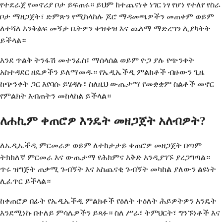
የተደራጀ የመኖሪያ ቦታ ይፍጠሩ። ይህም ከተጨናነቀ ነገር ነፃ የሆነ የተለየ የስራ
ቦታ ማዘጋጀት፣ ድምጽን የሚከላከሉ ጆሮ ማዳመጫዎችን መጠቀም ወይም
ለተሻለ እንቅልፍ መኝታ ቤትዎን ቀዝቀዝ እና ጨለማ ማድረግን ሊያካትት
ይችላል።
እንደ ጥልቅ ትንፋሽ መተንፈስ፣ ማሰላሰል ወይም ዮጋ ያሉ የጭንቀት
አስተዳደር ዘዴዎችን ይለማመዱ። የኤዲኤችዲ ምልክቶች ብዙውን ጊዜ
ከጭንቀት ጋር እየባሱ ይሄዳሉ፣ ስለዚህ ውጤታማ የመቋቋም ስልቶች መኖር
የምልክት እብጠትን መከላከል ይችላል።
ለሐኪም ቀጠሮዎ እንዴት መዘጋጀት አለብዎት?
ለኤዲኤችዲ ምርመራዎ ወይም ለተከታታይ ቀጠሮዎ መዘጋጀት በጣም
ትክክለኛ ምርመራ እና ውጤታማ የሕክምና እቅድ እንዲያገኙ ያረጋግጣል።
ጥሩ ዝግጅት ጠቃሚ ጉብኝት እና አስጨናቂ ጉብኝት መካከል ያለውን ልዩነት
ሊፈጥር ይችላል።
ከቀጠሮዎ በፊት የኤዲኤችዲ ምልክቶች የዕለት ተዕለት ሕይዎትዎን እንዴት
እንደሚነኩ በተለይ ምሳሌዎችን ይጻፉ። ስለ ሥራ፣ ትምህርት፣ ግንኙነቶች እና