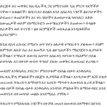
ድርጅት እና መዋቅር ከኤዲኤችዲ ጋር በሚኖሩበት ጊዜ ምርጥ ጓደኞችዎ
ናቸው። ለቁልፎች፣ ለቦርሳ እና ለስልክ እንደ አስፈላጊ ነገሮች ልዩ ቦታዎችን
ይፍጠሩ። ቀጠሮዎችን እና ቀነ-ገደቦችን ለመከታተል ካላንደር፣ እቅድ
አውጪዎች ወይም የስማርትፎን መተግበሪያዎችን ይጠቀሙ። ትላልቅ
ስራዎችን ወደ ትናንሽ ፣ ልዩ እርምጃዎች መከፋፈል እንዲበዛባችሁ
አያደርግም።
ከጊዜ በኋላ ራስ-ሰር የሚሆኑ ወጥ የሆኑ ዕለታዊ ተግባራትን ያቋቁሙ። ይህም
ለምግብ፣ ለቤት ስራ እና ለመኝታ ጊዜ ልዩ ጊዜዎችን ማዘጋጀትን ሊያካትት
ይችላል። ተግባራት ለውሳኔ አሰጣጥ አስፈላጊ የሆነውን የአእምሮ ኃይል
ይቀንሳሉ እና በቀንዎ ውስጥ ትንበያ ያለው መዋቅር ለመፍጠር ይረዳሉ።
መደበኛ እንቅስቃሴ ያድርጉ፣ ምክንያቱም የአካል ብቃት እንቅስቃሴ
የኤዲኤችዲ ምልክቶችን በእጅጉ ሊያሻሽል ይችላል። እንዲያውም ለ20 ደቂቃ
መራመድ ትኩረትን ለማሳደግ እና እረፍት ማጣትን ለመቀነስ ሊረዳ ይችላል።
ብዙ ሰዎች የአካል ብቃት እንቅስቃሴ አንዳንድ ምልክቶችን ለማስተዳደር እንደ
መድሃኒት በተመሳሳይ መልኩ እንደሚሰራ ያገኛሉ።
ትኩረትን የሚከፋፍሉ ነገሮችን በተቻለ መጠን በመቀነስ ሰላማዊና በደንብ