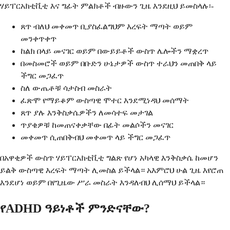
ሃይፐርአክቲቪቲ እና ግፊት ምልክቶች ብዙውን ጊዜ እንደዚህ ይመስላሉ፡-
ጸጥ ብለህ መቀመጥ ቢያስፈልግህም እረፍት ማጣት ወይም
መንቀጥቀጥ
ከልክ በላይ መናገር ወይም በውይይቶች ውስጥ ሌሎችን ማቋረጥ
በመስመሮች ወይም በቡድን ሁኔታዎች ውስጥ ተራህን መጠበቅ ላይ
ችግር መጋፈጥ
ስለ ውጤቶቹ ሳታስብ መስራት
ፈጽሞ የማይቆም ውስጣዊ ሞተር እንደሚነዳህ መሰማት
ጸጥ ያሉ እንቅስቃሴዎችን ለመሳተፍ መታገል
ጥያቄዎቹ ከመጠናቀቃቸው በፊት መልሶችን መናገር
መቀመጥ ሲጠበቅብህ መቀመጥ ላይ ችግር መጋፈጥ
በአዋቂዎች ውስጥ ሃይፐርአክቲቪቲ ግልጽ የሆነ አካላዊ እንቅስቃሴ ከመሆን
ይልቅ ውስጣዊ እረፍት ማጣት ሊመስል ይችላል። አእምሮህ ሁል ጊዜ እየሮጠ
እንደሆነ ወይም በየጊዜው ሥራ መስራት እንዳለብህ ሊሰማህ ይችላል።
የADHD ዓይነቶች ምንድናቸው?