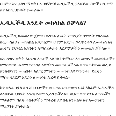
ህክምና እና ራስን ማወቅ፣ አብዛኛዎቹ ኤዲኤችዲ ያለባቸው ሰዎች ስኬታማ
እና አርኪ ህይወት ይመራሉ።
ኤዲኤችዲ እንዴት መከላከል ይቻላል?
ኤዲኤችዲ ከመወለድ ጀምሮ በአንጎል ልዩነት ምክንያት በዋናነት የዘረመል
ሁኔታ ስለሆነ መከላከል አይቻልም። ሆኖም አደጋ ተጋላጭነትን ለመቀነስ እና
ጤናማ የአንጎል እድገትን ለማበረታታት እርምጃዎችን መውሰድ ይችላሉ።
በእርግዝና ወቅት እርጉዝ እናቶች አልኮል፣ ትምባሆ እና መዝናኛ መድኃኒቶችን
በማስወገድ ጤናማ የአንጎል እድገትን መደገፍ ይችላሉ። ጥሩ የቅድመ ወሊድ
እንክብካቤን መጠበቅ፣ አልሚ ምግብን መመገብ እና የጭንቀት ደረጃን
ማስተዳደርም አደጋን ለመቀነስ ሊረዳ ይችላል።
ከተወለደ በኋላ ደግ አካባቢዎችን መፍጠር ሁኔታውን ባይከላከልም ኤዲኤችዲ
ላለባቸው ህጻናት እንዲበለጽግ ሊረዳ ይችላል። ይህም ወጥ የሆኑ ልማዶችን
ማቋቋም፣ ግልጽ ተስፋዎችን ማቅረብ እና በቂ እንቅልፍ እና አመጋገብን
ማረጋገጥ ያካትታል።