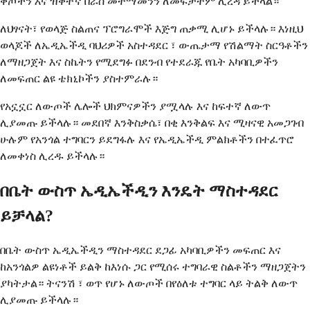
ቅጦችን እና ዝቅተኛ በራስ መተማመንን ለመፍታትም ሊረዳ ይችላል።
ለህፃናት፣ የወላጅ ስልጠና ፕሮግራሞች እጅግ ጠቃሚ ሊሆኑ ይችላሉ። እነዚህ
ወላጆች ለኤዲኤችዲ ባህሪዎች አስተዳደር ፣ ውጤታማ የሽልማት ስርዓቶችን
ለማዘጋጀት እና ስኬትን የሚደግፉ በደንብ የተደራጁ የቤት አካባቢዎችን
ለመፍጠር ልዩ ቴክኒኮችን ያስተምራሉ።
የአኗኗር ለውጦች ሌሎች ህክምናዎችን ያሟላሉ እና ከፍተኛ ለውጥ
ሊያመጡ ይችላሉ። መደበኛ እንቅስቃሴ፣ በቂ እንቅልፍ እና ሚዛናዊ አመጋገብ
ሁሉም የአንጎል ተግባርን ይደግፋሉ እና የኤዲኤችዲ ምልክቶችን በተፈጥሮ
ለመቀነስ ሊረዱ ይችላሉ።
በቤት ውስጥ ኤዲኤችዲን እንዴት ማስተዳደር
ይቻላል?
በቤት ውስጥ ኤዲኤችዲን ማስተዳደር ደጋፊ አካባቢዎችን መፍጠር እና
ከአንጎልዎ ልዩነቶች ይልቅ ከእነሱ ጋር የሚሰሩ ተግባራዊ ስልቶችን ማዘጋጀትን
ያካትታል። ትናንሽ ፣ ወጥ የሆኑ ለውጦች በየዕለቱ ተግባር ላይ ትልቅ ለውጥ
ሊያመጡ ይችላሉ።