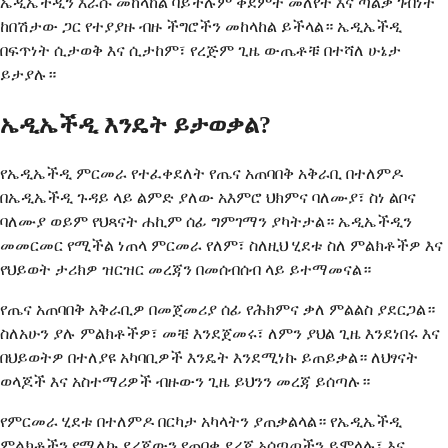
ኤዲኤችዲን እራሱ መከላከል ባይችሉም ቀደምት መለየት እና ጣልቃ ገብነት
ከበሽታው ጋር የተያያዙ ብዙ ችግሮችን መከላከል ይችላል። ኤዲኤችዲ
በፍጥነት ሲታወቅ እና ሲታከም፣ የረጅም ጊዜ ውጤቶቹ በተሻለ ሁኔታ
ይታያሉ።
ኤዲኤችዲ እንዴት ይታወቃል?
የኤዲኤችዲ ምርመራ የተፈቀደለት የጤና አጠባበቅ አቅራቢ በተለምዶ
በኤዲኤችዲ ጉዳይ ላይ ልምድ ያለው አእምሮ ህክምና ባለሙያ፣ ስነ ልቦና
ባለሙያ ወይም የህጻናት ሐኪም ሰፊ ግምገማን ያካትታል። ኤዲኤችዲን
መመርመር የሚችል ነጠላ ምርመራ የለም፣ ስለዚህ ሂደቱ ስለ ምልክቶችዎ እና
የህይወት ታሪክዎ ዝርዝር መረጃን በመሰብሰብ ላይ ይተማመናል።
የጤና አጠባበቅ አቅራቢዎ በመጀመሪያ ሰፊ የሕክምና ቃለ ምልልስ ያደርጋል።
ስለአሁን ያሉ ምልክቶችዎ፣ መቼ እንደጀመሩ፣ ለምን ያህል ጊዜ እንደነበሩ እና
በህይወትዎ በተለያዩ አካባቢዎች እንዴት እንደሚነኩ ይጠይቃል። ለህፃናት
ወላጆች እና አስተማሪዎች ብዙውን ጊዜ ይህንን መረጃ ይሰጣሉ።
የምርመራ ሂደቱ በተለምዶ በርካታ አካላትን ያጠቃልላል። የኤዲኤችዲ
ምልክቶችን የሚለኩ ደረጃውን የጠበቁ ደረጃ አሰጣጦችን ይሞላሉ፣ እና