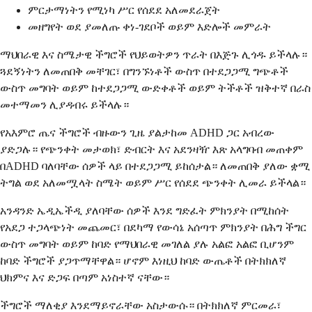
ምርታማነትን የሚነካ ሥር የሰደደ አለመደራጀት
መዘግየት ወደ ያመለጡ ቀነ-ገደቦች ወይም እድሎች መምራት
ማህበራዊ እና ስሜታዊ ችግሮች የህይወትዎን ጥራት በእጅጉ ሊጎዱ ይችላሉ።
ጓደኝነትን ለመጠበቅ መቸገር፣ በግንኙነቶች ውስጥ በተደጋጋሚ ግጭቶች
ውስጥ መግባት ወይም ከተደጋጋሚ ውድቀቶች ወይም ትችቶች ዝቅተኛ በራስ
መተማመን ሊያዳብሩ ይችላሉ።
የአእምሮ ጤና ችግሮች ብዙውን ጊዜ ያልታከመ ADHD ጋር አብረው
ያድጋሉ። የጭንቀት መታወክ፣ ድብርት እና አደንዛዥ እጽ አላግባብ መጠቀም
በADHD ባለባቸው ሰዎች ላይ በተደጋጋሚ ይከሰታል። ለመጠበቅ ያለው ቋሚ
ትግል ወደ አለመሟላት ስሜት ወይም ሥር የሰደደ ጭንቀት ሊመራ ይችላል።
አንዳንድ ኤዲኤችዲ ያለባቸው ሰዎች እንደ ግድፈት ምክንያት በሚከሰት
የአደጋ ተጋላጭነት መጨመር፣ በደካማ የውሳኔ አሰጣጥ ምክንያት በሕግ ችግር
ውስጥ መግባት ወይም ከባድ የማህበራዊ መገለል ያሉ አልፎ አልፎ ቢሆንም
ከባድ ችግሮች ያጋጥማቸዋል። ሆኖም እነዚህ ከባድ ውጤቶች በትክክለኛ
ህክምና እና ድጋፍ በጣም አነስተኛ ናቸው።
ችግሮች ማለቂያ እንደማይኖራቸው አስታውሱ። በትክክለኛ ምርመራ፣