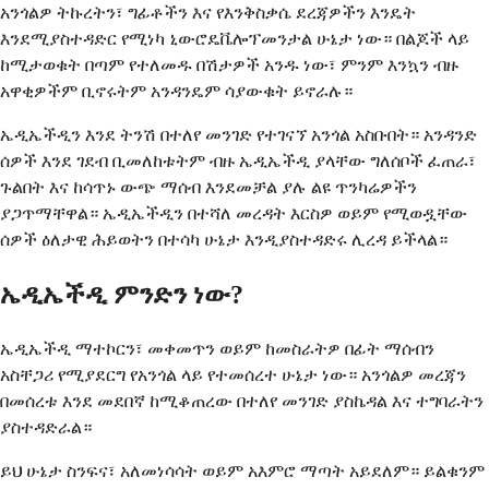
አንጎልዎ ትኩረትን፣ ግፊቶችን እና የእንቅስቃሴ ደረጃዎችን እንዴት
እንደሚያስተዳድር የሚነካ ኒውሮዴቬሎፕመንታል ሁኔታ ነው። በልጆች ላይ
ከሚታወቁት በጣም የተለመዱ በሽታዎች አንዱ ነው፣ ምንም እንኳን ብዙ
አዋቂዎችም ቢኖሩትም አንዳንዴም ሳያውቁት ይኖራሉ።
ኤዲኤችዲን እንደ ትንሽ በተለየ መንገድ የተገናኘ አንጎል አስቡበት። አንዳንድ
ሰዎች እንደ ገደብ ቢመለከቱትም ብዙ ኤዲኤችዲ ያላቸው ግለሰቦች ፈጠራ፣
ጉልበት እና ከሳጥኑ ውጭ ማሰብ እንደመቻል ያሉ ልዩ ጥንካሬዎችን
ያጋጥማቸዋል። ኤዲኤችዲን በተሻለ መረዳት እርስዎ ወይም የሚወዷቸው
ሰዎች ዕለታዊ ሕይወትን በተሳካ ሁኔታ እንዲያስተዳድሩ ሊረዳ ይችላል።
ኤዲኤችዲ ምንድን ነው?
ኤዲኤችዲ ማተኮርን፣ መቀመጥን ወይም ከመስራትዎ በፊት ማሰብን
አስቸጋሪ የሚያደርግ የአንጎል ላይ የተመሰረተ ሁኔታ ነው። አንጎልዎ መረጃን
በመሰረቱ እንደ መደበኛ ከሚቆጠረው በተለየ መንገድ ያስኬዳል እና ተግባራትን
ያስተዳድራል።
ይህ ሁኔታ ስንፍና፣ አለመነሳሳት ወይም አእምሮ ማጣት አይደለም። ይልቁንም