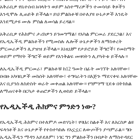
አቅራቢዎ የቤተሰብ አባላትን ወይም አስተማሪዎችን ተመሳሳይ ቅጾችን
እንዲሞሉ ሊጠይቅ ይችላል። ይህ ምልክቶቹ በተለያዩ ሁኔታዎች እንዴት
እንደሚታዩ ሙሉ ምስል ለመሳል ይረዳል።
አቅራቢዎ የሕክምና ታሪክዎን ይገመግማል፣ የአካል ምርመራ ያደርጋል፣ እና
የኤዲኤችዲ ምልክቶችን የሚመስሉ ሌሎች ሁኔታዎችን ለማስቀረት
ምርመራዎችን ሊያዝዝ ይችላል። እነዚህም የታይሮይድ ችግሮች፣ የመስማት
ወይም የማየት ችግሮች ወይም የእንቅልፍ መዛባትን ሊያካትቱ ይችላሉ።
ለኤዲኤችዲ ምርመራ፣ ምልክቶቹ ከ12 ዓመት በፊት መገኘት አለባቸው፣
በብዙ አካባቢዎች መከሰት አለባቸው፣ ተግባራትን በእጅጉ ማደናቀፍ አለባቸው
እና ቢያንስ ለስድስት ወራት መቀጠል አለባቸው። የግምገማ ሂደቱ በትክክል
ለማጠናቀቅ በርካታ ቀጠሮዎችን ሊወስድ ይችላል።
የኤዲኤችዲ ሕክምና ምንድን ነው?
የኤዲኤችዲ ሕክምና በተለምዶ መድሃኒት፣ የባህሪ ስልቶች እና ለእርስዎ ልዩ
ፍላጎቶች እና ሁኔታዎች የተስተካከሉ የአኗኗር ለውጦችን ያጣምራል። ግቡ
ኤዲኤችዲን ማዳን አይደለም፣ ነገር ግን ምልክቶችን በብቃት ለማስተዳደር