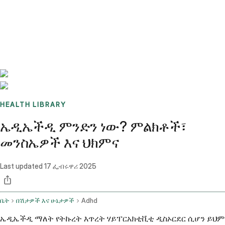
Benchmarks
Stories
FAQ
Sign up / Log in
HEALTH LIBRARY
ኤዲኤችዲ ምንድን ነው? ምልክቶች፣
መንስኤዎች እና ህክምና
Last updated
17 ፌብሩዋሪ 2025
ቤት
በሽታዎች እና ሁኔታዎች
Adhd
ኤዲኤችዲ ማለት የትኩረት እጥረት ሃይፐርአክቲቪቲ ዲስኦርደር ሲሆን ይህም