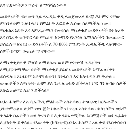
እና የህይወትዎን ጥራት ለማሻሻል ነው።
መድሃኒቶች ብዙውን ጊዜ የኤዲኤችዲ የመጀመሪያ ደረጃ ሕክምና ናቸው
ምክንያቱም ጉልህ የሆነ የምልክት እፎይታ ሊሰጡ ስለሚችሉ ነው።
ሜቲልፊኒዴት እና አምፌታሚን የመሳሰሉ ማነቃቂያ መድሃኒቶች በትኩረት
እና በግፊት ቁጥጥር ላይ የሚረዱ አንዳንድ የአንጎል ኬሚካሎችን በመጨመር
ይሰራሉ። እነዚህ መድሃኒቶች ለ 70-80% የሚሆኑት ኤዲኤችዲ ላለባቸው
ሰዎች በጣም ውጤታማ ናቸው።
ለማነቃቂያዎች ምላሽ ለማይሰጡ ወይም የጎንዮሽ ጉዳቶችን
ለሚያጋጥማቸው ሰዎች ማነቃቂያ ያልሆኑ መድሃኒቶች አማራጮችን
ይሰጣሉ። እነዚህም አቶሞክስቲን፣ ጓንፋሲን እና ክሎኒዲን ያካትታሉ።
ውጤቶችን ለማሳየት ረዘም ያለ ጊዜ ሊወስድ ይችላል፣ ነገር ግን ለብዙ ሰዎች
እኩል ጠቃሚ ሊሆን ይችላል።
ባህሪ ሕክምና ለኤዲኤችዲ ምልክቶች አስተዳደር ተግባራዊ ክህሎቶችን
ያስተምራል። ይህም የድርጅት ስልቶችን፣ የጊዜ አስተዳደር ቴክኒኮችን ወይም
ትላልቅ ስራዎችን ወደ ትናንሽ ፣ ሊተዳደሩ የሚችሉ እርምጃዎች መከፋፈልን
ሊያካትት ይችላል። የእውቀት (ኮግኒቲቭ)-ባህሪ ሕክምና አሉታዊ የአስተሳሰብ