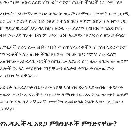
ሁሉም ሰው አልፎ አልፎ የትኩረት ወይም የግፊት ችግሮች ያጋጥመዋል።
ለህፃናት፣ አስተማሪዎች ስለ ትኩረት ወይም ስነምግባር ችግሮች በተደጋጋሚ
ሪፖርት ካደረጉ፣ የቤት ስራ ዕለታዊ ትግል ከሆነ ወይም ልጅዎ ከእኩዮቹ ጋር
በማህበራዊ ደረጃ እየታገለ ከሆነ እርዳታ መፈለግን ያስቡበት። ግልጽ የሆነ
ብልህነት እና ጥረት ቢኖርም የትምህርት አፈጻጸም እየቀነሰ ሊሆን ይችላል።
አዋቂዎች ስራን ለመጠበቅ፣ የቤት ውስጥ ሃላፊነቶችን ለማስተዳደር ወይም
ግንኙነቶችን ለመጠበቅ ችግር እያጋጠማቸው ከሆነ ግምገማ መፈለግ
አለባቸው። አስፈላጊ ነገሮችን በየጊዜው እያጡ፣ በየጊዜው ዘግይተው ወይም
ሌሎች በቀላሉ የሚያስተናግዷቸውን ዕለታዊ ተግባራት በመጨናነቅ
ሊያስቡበት ይችላሉ።
እርዳታ ከመፈለግዎ በፊት ምልክቶቹ እስኪበዛ ድረስ አይጠብቁ። ቀደምት
ጣልቃ ገብነት ኤዲኤችዲን በብቃት ለማስተዳደር እና እንደ ጭንቀት ወይም
ድብርት ያሉ ሁለተኛ ደረጃ ችግሮችን ለመከላከል ትልቅ ለውጥ ሊያመጣ
ይችላል።
የኤዲኤችዲ አደጋ ምክንያቶች ምንድናቸው?