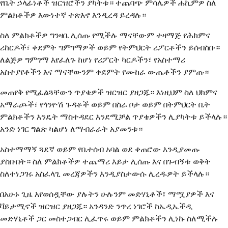
የቤት ኃላፊነቶች ዝርዝሮችን ያካትቱ። ተጨባጭ ምሳሌዎች ሐኪምዎ ስለ
ምልክቶችዎ እውነተኛ ተጽእኖ እንዲረዳ ይረዳሉ።
ስለ ምልክቶችዎ ግንዛቤ ሊሰጡ የሚችሉ ማናቸውም ተዛማጅ የሕክምና
ሪከርዶች፣ ቀደምት ግምገማዎች ወይም የትምህርት ሪፖርቶችን ይሰብስቡ።
ለልጅዎ ግምገማ እየፈለጉ ከሆነ የሪፖርት ካርዶችን፣ የአስተማሪ
አስተያየቶችን እና ማናቸውንም ቀደምት የሙከራ ውጤቶችን ያምጡ።
መጠየቅ የሚፈልጓቸውን ጥያቄዎች ዝርዝር ያዘጋጁ። እነዚህም ስለ ህክምና
አማራጮች፣ የጎንዮሽ ጉዳቶች ወይም በስራ ቦታ ወይም በትምህርት ቤት
ምልክቶችን እንዴት ማስተዳደር እንደሚቻል ጥያቄዎችን ሊያካትቱ ይችላሉ።
አንድ ነገር ግልጽ ካልሆነ ለማብራራት አያመንቱ።
አስተማማኝ ጓደኛ ወይም የቤተሰብ አባል ወደ ቀጠሮው እንዲያመጡ
ያስቡበት። ስለ ምልክቶችዎ ተጨማሪ እይታ ሊሰጡ እና በጉብኝቱ ወቅት
ስለተነጋገሩ አስፈላጊ መረጃዎችን እንዲያስታውሱ ሊረዱዎት ይችላሉ።
በአሁኑ ጊዜ እየወሰዷቸው ያሉትን ሁሉንም መድሃኒቶች፣ ማሟያዎች እና
ቫይታሚኖች ዝርዝር ያዘጋጁ። አንዳንድ ንጥረ ነገሮች ከኤዲኤችዲ
መድሃኒቶች ጋር መስተጋብር ሊፈጥሩ ወይም ምልክቶችን ሊነኩ ስለሚችሉ