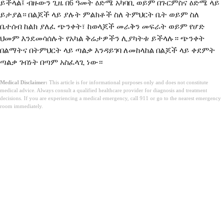
ይችላል፤ ብዙውን ጊዜ በ6 ዓመት ዕድሜ አካባቢ ወይም በጉርምስና ዕድሜ ላይ
ይታያል። በልጆች ላይ ያሉት ምልክቶች ስለ ትምህርት ቤት ወይም ስለ
ቤተሰብ ከልክ ያለፈ ጭንቀት፣ ከወላጆች መራቅን መፍራት ወይም የሆድ
ህመም እንደመሳሰሉት የአካል ቅሬታዎችን ሊያካትቱ ይችላሉ። ጭንቀት
በልማትና በትምህርት ላይ ጣልቃ እንዳይገባ ለመከላከል በልጆች ላይ ቀደምት
ጣልቃ ገብነት በጣም አስፈላጊ ነው።
Medical Disclaimer:
This article is for informational purposes only and does not constitute
medical advice. Always consult a qualified healthcare provider for diagnosis and treatment
decisions. If you are experiencing a medical emergency, call 911 or go to the nearest emergency
room immediately.