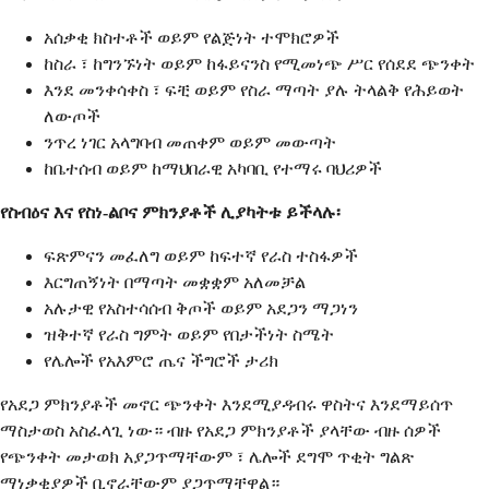
አሰቃቂ ክስተቶች ወይም የልጅነት ተሞክሮዎች
ከስራ ፣ ከግንኙነት ወይም ከፋይናንስ የሚመነጭ ሥር የሰደደ ጭንቀት
እንደ መንቀሳቀስ ፣ ፍቺ ወይም የስራ ማጣት ያሉ ትላልቅ የሕይወት
ለውጦች
ንጥረ ነገር አላግባብ መጠቀም ወይም መውጣት
ከቤተሰብ ወይም ከማህበራዊ አካባቢ የተማሩ ባህሪዎች
የስብዕና እና የስነ-ልቦና ምክንያቶች ሊያካትቱ ይችላሉ፡
ፍጽምናን መፈለግ ወይም ከፍተኛ የራስ ተስፋዎች
እርግጠኝነት በማጣት መቋቋም አለመቻል
አሉታዊ የአስተሳሰብ ቅጦች ወይም አደጋን ማጋነን
ዝቅተኛ የራስ ግምት ወይም የበታችነት ስሜት
የሌሎች የአእምሮ ጤና ችግሮች ታሪክ
የአደጋ ምክንያቶች መኖር ጭንቀት እንደሚያዳብሩ ዋስትና እንደማይሰጥ
ማስታወስ አስፈላጊ ነው። ብዙ የአደጋ ምክንያቶች ያላቸው ብዙ ሰዎች
የጭንቀት መታወክ አያጋጥማቸውም ፣ ሌሎች ደግሞ ጥቂት ግልጽ
ማነቃቂያዎች ቢኖራቸውም ያጋጥማቸዋል።