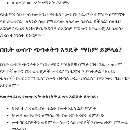
ለጡንቻ ውጥረት የማሸት ሕክምና
የሕክምና ስኬት ብዙውን ጊዜ ትክክለኛውን የአቀራረቦች ጥምረት በማግኘት
ላይ ይወሰናል። ለአንድ ሰው የሚሰራው ለሌላው ላይሰራ ይችላል፣ ስለዚህ
እርስዎና የጤና እንክብካቤ ቡድንዎ ለእርስዎ ምርጡን ስትራቴጂ እስኪወስኑ
ድረስ ትዕግስት ይኑርዎት።
በቤት ውስጥ ጭንቀትን እንዴት ማከም ይቻላል?
በቤት ውስጥ ጭንቀትን ማስተዳደር ምልክቶቹ በሚታዩበት ጊዜ መጠቀም
የምትችሉትን የስትራቴጂዎች መሳሪያ ማዘጋጀትን ያካትታል። እነዚህ
ቴክኒኮች በተደጋጋሚ ሲለማመዱ በተሻለ ሁኔታ ይሰራሉ፣ በጭንቀት ጊዜ ብቻ
አይደለም።
የመተንፈስና የመዝናናት ቴክኒኮች ፈጣን እፎይታ ይሰጣሉ፡
እንደ 4-7-8 ዘዴ ያሉ ጥልቅ የመተንፈስ ልምምዶች
አካላዊ ውጥረትን ለማስታገስ የጡንቻ እረፍት ልምምድ
መተግበሪያዎችን ወይም የመስመር ላይ ሀብቶችን በመጠቀም የሚመራ
ማሰላሰል