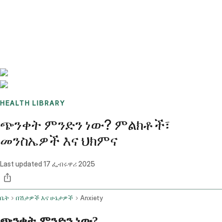
Benchmarks
Stories
FAQ
Sign up / Log in
HEALTH LIBRARY
ጭንቀት ምንድን ነው? ምልክቶች፣
መንስኤዎች እና ህክምና
Last updated
17 ፌብሩዋሪ 2025
ቤት
በሽታዎች እና ሁኔታዎች
Anxiety
ጭንቀት ምንድን ነው?