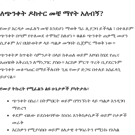
ለጭንቀት ዶክተር መቼ ማየት አለብኝ?
የሙያ እርዳታ መፈለግ መቼ እንደሆነ ማወቅ ግራ ሊያጋባ ይችላል ፣ በተለይም
ጭንቀት በጣም የተለመደ ተሞክሮ ስለሆነ። ቁልፉ ጭንቀት ጠቃሚ መሆን
ሲያቆም እና በህይወትዎ ላይ ጣልቃ መግባት ሲጀምር ማወቅ ነው።
ጭንቀትዎ ከጥቂት ሳምንታት በላይ ከቀጠለ ወይም እየባሰ ከሄደ የጤና
አጠባበቅ አቅራቢን ለማነጋገር ያስቡ። እርስዎ ምርጥ ጥረት ቢያደርጉም
ጭንቀት መቆጣጠር በማይችሉበት ጊዜ የሙያ ድጋፍ በተለይ አስፈላጊ
ይሆናል።
የሙያ ትኩረት የሚፈልጉ ልዩ ሁኔታዎች ያካትታሉ፡
ጭንቀት በስራ፣ በትምህርት ወይም በግንኙነት ላይ ጣልቃ እንዲገባ
ማድረግ
ቀደም ብለው ይደሰቱባቸው ከነበሩ እንቅስቃሴዎች ወይም ቦታዎች
መራቅ
እርስዎን የሚያሳስቡ ወይም ዕለታዊ ተግባራትን የሚነኩ የአካል