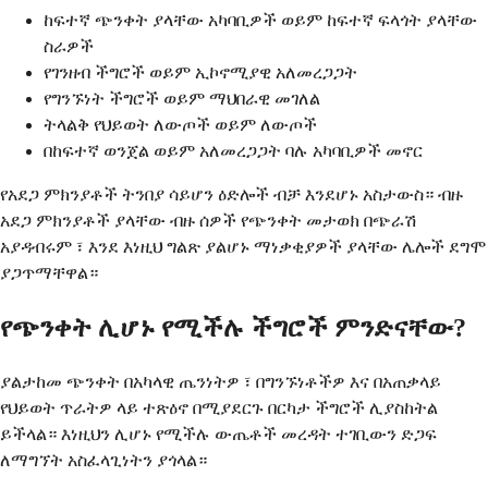
ከፍተኛ ጭንቀት ያላቸው አካባቢዎች ወይም ከፍተኛ ፍላጎት ያላቸው
ስራዎች
የገንዘብ ችግሮች ወይም ኢኮኖሚያዊ አለመረጋጋት
የግንኙነት ችግሮች ወይም ማህበራዊ መገለል
ትላልቅ የህይወት ለውጦች ወይም ለውጦች
በከፍተኛ ወንጀል ወይም አለመረጋጋት ባሉ አካባቢዎች መኖር
የአደጋ ምክንያቶች ትንበያ ሳይሆን ዕድሎች ብቻ እንደሆኑ አስታውስ። ብዙ
አደጋ ምክንያቶች ያላቸው ብዙ ሰዎች የጭንቀት መታወክ በጭራሽ
አያዳብሩም ፣ እንደ እነዚህ ግልጽ ያልሆኑ ማነቃቂያዎች ያላቸው ሌሎች ደግሞ
ያጋጥማቸዋል።
የጭንቀት ሊሆኑ የሚችሉ ችግሮች ምንድናቸው?
ያልታከመ ጭንቀት በአካላዊ ጤንነትዎ ፣ በግንኙነቶችዎ እና በአጠቃላይ
የህይወት ጥራትዎ ላይ ተጽዕኖ በሚያደርጉ በርካታ ችግሮች ሊያስከትል
ይችላል። እነዚህን ሊሆኑ የሚችሉ ውጤቶች መረዳት ተገቢውን ድጋፍ
ለማግኘት አስፈላጊነትን ያጎላል።