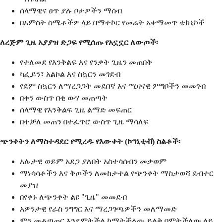
ሰላማዊና ፀጥ ያሉ ቦታዎችን ማሰብ
በአምስት ስሜቶችዎ ላይ በማተኮር የመሬት አቀማመጥ ቴክኒኮች
ለረጅም ጊዜ አያያዝ ድጋፍ የሚሰጡ የአኗኗር ለውጦች፡
የተለመደ የእንቅልፍ እና የንቃት ጊዜን መጠበቅ
ካፌይን፣ አልኮል እና ስኳርን መገደብ
የደም ስኳርን ለማረጋጋት መደበኛ እና ሚዛናዊ ምግቦችን መመገብ
በቀን ውስጥ በቂ ውሃ መጠጣት
ሰላማዊ የእንቅልፍ ጊዜ ልማድ መፍጠር
በተቻለ መጠን በተፈጥሮ ውስጥ ጊዜ ማሳለፍ
ጭንቀትን ለማስተዳደር የሚረዱ የእውቀት (ኮግኒቲቭ) ስልቶች፡
አሉታዊ ወይም አደጋ ያለበት አስተሳሰብን መቃወም
ማነሳሳቶችን እና ቅጦችን ለመከታተል የጭንቀት ማስታወሻ ደብተር
መያዝ
በየቀኑ ለጭንቀት ልዩ "ጊዜ" መመደብ
አዎንታዊ የራስ ንግግር እና ማረጋገጫዎችን መለማመድ
ምን መቆጣጠር እንደምትችል ከማትችለው ይልቅ በምትችለው ላይ