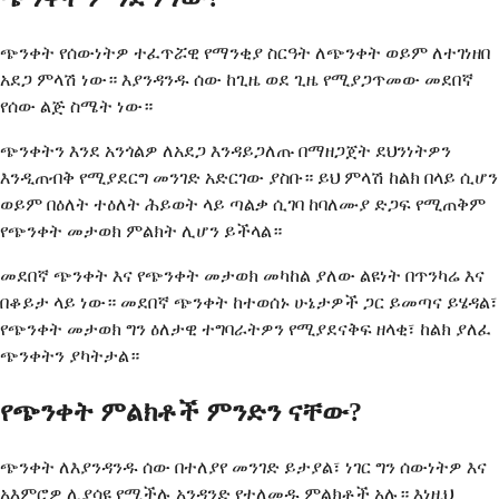
ጭንቀት የሰውነትዎ ተፈጥሯዊ የማንቂያ ስርዓት ለጭንቀት ወይም ለተገነዘበ
አደጋ ምላሽ ነው። እያንዳንዱ ሰው ከጊዜ ወደ ጊዜ የሚያጋጥመው መደበኛ
የሰው ልጅ ስሜት ነው።
ጭንቀትን እንደ አንጎልዎ ለአደጋ እንዳይጋለጡ በማዘጋጀት ደህንነትዎን
እንዲጠብቅ የሚያደርግ መንገድ አድርገው ያስቡ። ይህ ምላሽ ከልክ በላይ ሲሆን
ወይም በዕለት ተዕለት ሕይወት ላይ ጣልቃ ሲገባ ከባለሙያ ድጋፍ የሚጠቅም
የጭንቀት መታወክ ምልክት ሊሆን ይችላል።
መደበኛ ጭንቀት እና የጭንቀት መታወክ መካከል ያለው ልዩነት በጥንካሬ እና
በቆይታ ላይ ነው። መደበኛ ጭንቀት ከተወሰኑ ሁኔታዎች ጋር ይመጣና ይሄዳል፣
የጭንቀት መታወክ ግን ዕለታዊ ተግባራትዎን የሚያደናቅፍ ዘላቂ፣ ከልክ ያለፈ
ጭንቀትን ያካትታል።
የጭንቀት ምልክቶች ምንድን ናቸው?
ጭንቀት ለእያንዳንዱ ሰው በተለያየ መንገድ ይታያል፣ ነገር ግን ሰውነትዎ እና
አእምሮዎ ሊያሳዩ የሚችሉ አንዳንድ የተለመዱ ምልክቶች አሉ። እነዚህ