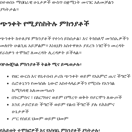
በተወሰኑ ማህበራዊ ሁኔታዎች ውስጥ በቋሚነት መናገር አለመቻልን
ያካትታል።
ጭንቀት የሚያስከትሉ ምክንያቶች
ጭንቀት ከተለያዩ ምክንያቶች የተነሳ ይከሰታል፣ እና ትክክለኛ መንስኤዎችን
መለየት ሁልጊዜ አይቻልም። እነዚህን አስተዋጽኦ ያደረጉ ነገሮችን መረዳት
የራስዎን ተሞክሮ ለመረዳት ሊረዳዎት ይችላል።
ባዮሎጂካል ምክንያቶች ትልቅ ሚና ይጫወታሉ፡
የዘር ውርስ እና የቤተሰብ ታሪክ ጭንቀት ወይም የአእምሮ ጤና ችግሮች
ሴሮቶኒንን የመሳሰሉ ኒውሮ አስተላላፊዎችን የሚነኩ የአንጎል
ኬሚካላዊ አለመመጣጠን
በጉርምስና ፣ በእርግዝና ወይም በማረጥ ወቅት የሆርሞን ለውጦች
እንደ ታይሮይድ ችግሮች ወይም የልብ ችግሮች ያሉ የሕክምና
ሁኔታዎች
ሥር የሰደደ ህመም ወይም ህመም
የሕይወት ተሞክሮዎች እና የአካባቢ ምክንያቶች ያካትታሉ፡