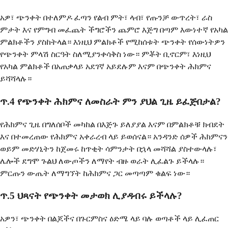
አዎ፣ ጭንቀት በተለምዶ ፈጣን የልብ ምት፣ ላብ፣ የጡንቻ ውጥረት፣ ራስ
ምታት እና የምግብ መፈጨት ችግሮችን ጨምሮ እጅግ በጣም እውነተኛ የአካል
ምልክቶችን ያስከትላል። እነዚህ ምልክቶች የሚከሰቱት ጭንቀት የሰውነትዎን
የጭንቀት ምላሽ ስርዓት ስለሚያንቀሳቅስ ነው። ምቾት ቢኖርም፣ እነዚህ
የአካል ምልክቶች በአጠቃላይ አደገኛ አይደሉም እናም በጭንቀት ሕክምና
ይሻሻላሉ።
ጥ.4 የጭንቀት ሕክምና ለመስራት ምን ያህል ጊዜ ይፈጅበታል?
የሕክምና ጊዜ በግለሰቦች መካከል በእጅጉ ይለያያል እናም በምልክቶቹ ክብደት
እና በተመረጠው የሕክምና አቀራረብ ላይ ይወሰናል። አንዳንድ ሰዎች ሕክምናን
ወይም መድሃኒትን ከጀመሩ ከጥቂት ሳምንታት በኋላ መሻሻል ያስተውላሉ፣
ሌሎች ደግሞ ጉልህ ለውጦችን ለማየት ብዙ ወራት ሊፈልጉ ይችላሉ።
ምርጡን ውጤት ለማግኘት ከሕክምና ጋር መጣጣም ቁልፍ ነው።
ጥ.5 ህጻናት የጭንቀት መታወክ ሊያዳብሩ ይችላሉ?
አዎን፣ ጭንቀት በልጆችና በጉርምስና ዕድሜ ላይ ባሉ ወጣቶች ላይ ሊፈጠር