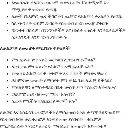
እየወሰዱት ያሉትን ሁሉንም መድሃኒቶች፣ ቫይታሚኖች እና
ማሟያዎች ዝርዝር ያዘጋጁ
ሌሎች የአእምሮ ጤና ችግሮችን ጨምሮ የሕክምና ታሪክዎን ያዘጋጁ
ስለ ጭንቀት ወይም ድብርት የቤተሰብ ታሪክ መረጃ ያቅርቡ
ጭንቀት በስራዎ፣ በግንኙነቶችዎ እና በዕለት ተዕለት እንቅስቃሴዎችዎ
ላይ እንዴት እንደሚነካ ያስተውሉ
ለሐኪምዎ ለመጠየቅ የሚያስቡ ጥያቄዎች፡
ምን አይነት የጭንቀት መታወክ ሊኖርብኝ ይችላል?
ለሁኔታዬ ምን አይነት የሕክምና አማራጮች አሉ?
የተለያዩ ሕክምናዎች ጥቅሞች እና ጉዳቶች ምንድናቸው?
ሕክምናው ውጤት ለማሳየት ምን ያህል ጊዜ ሊፈጅ ይችላል?
ምልክቶቼን ለማስተዳደር በቤት ውስጥ ምን ማድረግ እችላለሁ?
የአእምሮ ጤና ባለሙያ ማየት አለብኝ?
ሊረዱ የሚችሉ የአኗኗር ለውጦች አሉ?
ለድጋፍ እና አስፈላጊ መረጃዎችን ለማስታወስ አንድ ታማኝ ጓደኛ ወይም
የቤተሰብ አባል ወደ ቀጠሮዎ እንዲያመጡ ያስቡበት። ሐኪምዎ
የሚያብራራውን ነገር ካልተረዱ ማብራሪያ ለመጠየቅ አያመንቱ።