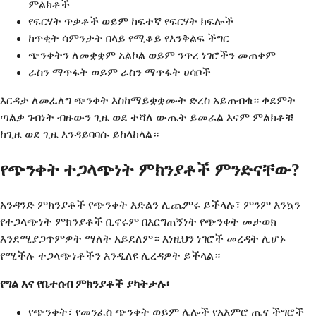
ምልክቶች
የፍርሃት ጥቃቶች ወይም ከፍተኛ የፍርሃት ክፍሎች
ከጥቂት ሳምንታት በላይ የሚቆይ የእንቅልፍ ችግር
ጭንቀትን ለመቋቋም አልኮል ወይም ንጥረ ነገሮችን መጠቀም
ራስን ማጥፋት ወይም ራስን ማጥፋት ሀሳቦች
እርዳታ ለመፈለግ ጭንቀት እስከማይቋቋሙት ድረስ አይጠብቁ። ቀደምት
ጣልቃ ገብነት ብዙውን ጊዜ ወደ ተሻለ ውጤት ይመራል እናም ምልክቶቹ
ከጊዜ ወደ ጊዜ እንዳይባባሱ ይከላከላል።
የጭንቀት ተጋላጭነት ምክንያቶች ምንድናቸው?
አንዳንድ ምክንያቶች የጭንቀት እድልን ሊጨምሩ ይችላሉ፣ ምንም እንኳን
የተጋላጭነት ምክንያቶች ቢኖሩም በእርግጠኝነት የጭንቀት መታወክ
እንደሚያጋጥምዎት ማለት አይደለም። እነዚህን ነገሮች መረዳት ሊሆኑ
የሚችሉ ተጋላጭነቶችን እንዲለዩ ሊረዳዎት ይችላል።
የግል እና የቤተሰብ ምክንያቶች ያካትታሉ፡
የጭንቀት፣ የመንፈስ ጭንቀት ወይም ሌሎች የአእምሮ ጤና ችግሮች