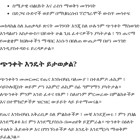
ስሜታዊ ብልህነት እና ራስን ማወቅን መገንባት
በድጋፍ ቡድኖች ወይም በማህበረሰብ ፕሮግራሞች ውስጥ መሳተፍ
መከላከል ስለ አጠቃላይ ጽናት መገንባት እንጂ ስለ ሁሉንም ጭንቀት ማስወገድ
እንዳልሆነ አስታውስ። ህይወት ሁል ጊዜ ፈተናዎችን ያካትታል ፣ ግን ጤናማ
የመቋቋም ክህሎቶችን ማዳበር እነሱን በበለጠ ውጤታማ በሆነ መንገድ
እንዲያስተዳድሩ ይረዳዎታል።
ጭንቀት እንዴት ይታወቃል?
ጭንቀትን መመርመር የጤና እንክብካቤ ባለሙያ ፣ በተለምዶ ሐኪም ፣
ሳይኮሎጂስት ወይም ሥነ አእምሮ ሐኪም ሰፊ ግምገማን ያካትታል።
ለጭንቀት ምንም አንድ ፈተና የለም ፣ ስለሆነም ምርመራው በምልክቶችዎ
እና በተሞክሮዎችዎ ዝርዝር ውይይት ላይ ይተማመናል።
የጤና እንክብካቤ አቅራቢዎ ስለ ምልክቶችዎ ፣ መቼ እንደጀመሩ ፣ ምን ያህል
እንደሚቆዩ እና ምን እንደሚያስነሱ በመጠየቅ ይጀምራል። ጭንቀት በዕለት
ተዕለት ሕይወትዎ እና በግንኙነቶችዎ ላይ እንዴት እንደሚነካ ማወቅም
ይፈልጋል።