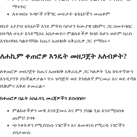
ማተኮር
ለተወሰኑ ጉዳዮች የችግር መፍታት ቴክኒኮችን መጠቀም
የቤት አያያዝ ቴክኒኮች እንደ ምትክ ሳይሆን ከሙያዊ ህክምና ጋር በመተባበር
በተሻለ ሁኔታ እንደሚሰሩ አስታውስ። ምልክቶችዎ ከባድ ከሆኑ ወይም በራስ
እንክብካቤ ካልተሻሻሉ ከጤና አጠባበቅ አቅራቢዎ ጋር ያማክሩ።
ለሐኪም ቀጠሮዎ እንዴት መዘጋጀት አለብዎት?
ለቀጠሮዎ መዘጋጀት ከጤና አጠባበቅ አቅራቢዎ ጋር ካለዎት ጊዜ ከፍተኛውን
እንዲያገኙ ያስችልዎታል። ጥሩ ዝግጅት ወደ ትክክለኛ ምርመራ እና ወደ ተሻለ
የህክምና እቅድ ይመራል።
ከቀጠሮዎ በፊት አስፈላጊ መረጃዎችን ይሰብስቡ፡
ምልክቶችዎን መቼ እንደጀመሩ እና ምን ያህል ጊዜ እንደሚከሰቱ
ጨምሮ ይፃፉ
ጭንቀትዎን የሚያስነሱ ነገሮችን እና ለመቀነስ የሚረዱ ነገሮችን
ያስታውሱ