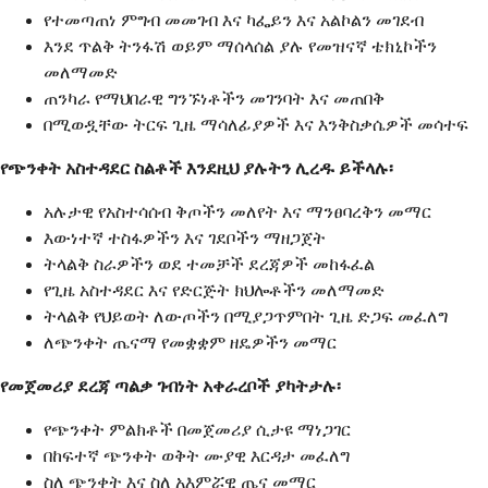
የተመጣጠነ ምግብ መመገብ እና ካፌይን እና አልኮልን መገደብ
እንደ ጥልቅ ትንፋሽ ወይም ማሰላሰል ያሉ የመዝናኛ ቴክኒኮችን
መለማመድ
ጠንካራ የማህበራዊ ግንኙነቶችን መገንባት እና መጠበቅ
በሚወዷቸው ትርፍ ጊዜ ማሳለፊያዎች እና እንቅስቃሴዎች መሳተፍ
የጭንቀት አስተዳደር ስልቶች እንደዚህ ያሉትን ሊረዱ ይችላሉ፡
አሉታዊ የአስተሳሰብ ቅጦችን መለየት እና ማንፀባረቅን መማር
እውነተኛ ተስፋዎችን እና ገደቦችን ማዘጋጀት
ትላልቅ ስራዎችን ወደ ተመቻች ደረጃዎች መከፋፈል
የጊዜ አስተዳደር እና የድርጅት ክህሎቶችን መለማመድ
ትላልቅ የህይወት ለውጦችን በሚያጋጥምበት ጊዜ ድጋፍ መፈለግ
ለጭንቀት ጤናማ የመቋቋም ዘዴዎችን መማር
የመጀመሪያ ደረጃ ጣልቃ ገብነት አቀራረቦች ያካትታሉ፡
የጭንቀት ምልክቶች በመጀመሪያ ሲታዩ ማነጋገር
በከፍተኛ ጭንቀት ወቅት ሙያዊ እርዳታ መፈለግ
ስለ ጭንቀት እና ስለ አእምሯዊ ጤና መማር