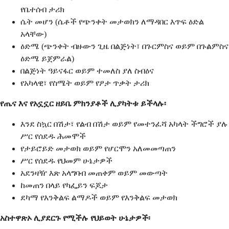
የቤተሰብ ታሪክ
ሴት መሆን (ሴቶች የጭንቀት መታወክን ለማዳበር እጥፍ ዕድል
አላቸው)
ዕድሜ (ጭንቀት ብዙውን ጊዜ በልጅነት፣ በጉርምስና ወይም በጉልምስና
ዕድሜ ይጀምራል)
በልጅነት ዓይናፋር ወይም ተመለስ ያለ ስብዕና
የአካላዊ፣ የስሜት ወይም የፆታ ጥቃት ታሪክ
የጤና እና የአኗኗር ዘይቤ ምክንያቶች ሊያካትቱ ይችላሉ፡
እንደ ስኳር በሽታ፣ የልብ በሽታ ወይም የመተንፈሻ አካላት ችግሮች ያሉ
ሥር የሰደዱ ሕመሞች
የታይሮይድ መታወክ ወይም የሆርሞን አለመመጣጠን
ሥር የሰደዱ የህመም ሁኔታዎች
አደንዛዥ እጽ አላግባብ መጠቀም ወይም መውጣት
ከመጠን በላይ የካፌይን ፍጆታ
ደካማ የእንቅልፍ ልማዶች ወይም የእንቅልፍ መታወክ
አስተዋጽኦ ሊያደርጉ የሚችሉ የህይወት ሁኔታዎች፡