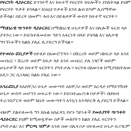
የፍርሃት ዲስኦርደር
ድንገተኛ እና ከፍተኛ የፍርሃት ክፍሎችን ያስከትላል ይህም
የፍርሃት ጥቃት ይባላል። እነዚህ ጥቃቶች እንደ ልብ ድካም ሊሰማቸው
ይችላል፣ በደረት ህመም፣ ላብ እና በደቂቃዎች ውስጥ ከፍተኛ ፍርሃት።
ማህበራዊ ጭንቀት ዲስኦርደር
በማህበራዊ ሁኔታዎች እና በሌሎች ፍርድ ላይ
ያተኮረ ነው። ይህ ከተለመደው ዓይን አፋርነት በላይ ይሄዳል እና ዕለታዊ
ግንኙነቶችን ከልክ ያለፈ ሊያደርግ ይችላል።
የተወሰኑ ፎቢያዎች
በተለይ በአውሮፕላን ፣ በሸረሪት ወይም በከፍታ ላይ እንደ
መብረር ፣ ሸረሪት ወይም ከፍታ ላይ እንደ መብረር ያሉ ነገሮች ወይም
ሁኔታዎች ላይ ከፍተኛ ፍርሃትን ያካትታሉ። ፍርሃቱ በእውነቱ ከሚያስከትለው
አደጋ ጋር ሲነጻጸር ከልክ ያለፈ ነው።
አጎራፎቢያ
ከአስቸጋሪ ሁኔታ መውጣት አስቸጋሪ ወይም እርዳታ በማይገኝበት
ሁኔታ ውስጥ መሆንን መፍራት ነው። ይህ በተጨናነቁ ቦታዎች፣ በህዝብ
ትራንስፖርት ወይም ከቤት መውጣትን እንኳን እንዳይርቅ ሊያደርግ ይችላል።
ብዙም ያልተለመዱ ግን እኩል አስፈላጊ የሆኑ ዓይነቶች
የመለያየት ጭንቀት
ዲስኦርደር
ይህም ከሚወዷቸው ሰዎች መለየትን ከልክ ያለፈ ፍርሃትን
ያካትታል፣ እና
ምርጫ ዝምታ
አንድ ሰው በሌላ ቦታ በተለመደ ሁኔታ ቢናገርም