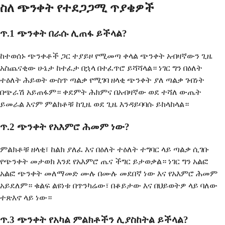
ስለ ጭንቀት የተደጋጋሚ ጥያቄዎች
ጥ.1 ጭንቀት በራሱ ሊጠፋ ይችላል?
ከተወሰኑ ጭንቀቶች ጋር ተያይዞ የሚመጣ ቀላል ጭንቀት አብዛኛውን ጊዜ
አስጨናቂው ሁኔታ ከተፈታ በኋላ በተፈጥሮ ይሻሻላል። ነገር ግን በዕለት
ተዕለት ሕይወት ውስጥ ጣልቃ የሚገባ ዘላቂ ጭንቀት ያለ ጣልቃ ገብነት
በጭራሽ አይጠፋም። ቀደምት ሕክምና በአብዛኛው ወደ ተሻለ ውጤት
ይመራል እናም ምልክቶቹ ከጊዜ ወደ ጊዜ እንዳይባባሱ ይከላከላል።
ጥ.2 ጭንቀት የአእምሮ ሕመም ነው?
ምልክቶቹ ዘላቂ፣ ከልክ ያለፈ እና በዕለት ተዕለት ተግባር ላይ ጣልቃ ሲገቡ
የጭንቀት መታወክ እንደ የአእምሮ ጤና ችግር ይታወቃል። ነገር ግን አልፎ
አልፎ ጭንቀት መለማመድ ሙሉ በሙሉ መደበኛ ነው እና የአእምሮ ሕመም
አይደለም። ቁልፍ ልዩነቱ በጥንካሬው፣ በቆይታው እና በህይወትዎ ላይ ባለው
ተጽእኖ ላይ ነው።
ጥ.3 ጭንቀት የአካል ምልክቶችን ሊያስከትል ይችላል?