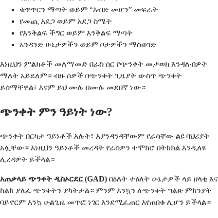
ቁጥጥርን ማጣት ወይም “እብድ መሆን” መፍራት
የመጪ አደጋ ወይም አደጋ ስሜት
የእንቅልፍ ችግር ወይም እንቅልፍ ማጣት
አንዳንድ ሁኔታዎችን ወይም ቦታዎችን ማስወገድ
እነዚህን ምልክቶች መለማመድ በራስ ሰር የጭንቀት መታወክ እንዳለብዎት
ማለት አይደለም። ብዙ ሰዎች በጭንቀት ጊዜያት ውስጥ ጭንቀት
ይሰማቸዋል፣ እናም ይህ ሙሉ በሙሉ መደበኛ ነው።
ጭንቀት ምን ዓይነት ነው?
ጭንቀት በርካታ ዓይነቶች አሉት፣ እያንዳንዳቸውም የራሳቸው ልዩ ባህሪያት
አሏቸው። እነዚህን ዓይነቶች መረዳት የራስዎን ተሞክሮ በትክክል እንዲለዩ
ሊረዳዎት ይችላል።
አጠቃላይ ጭንቀት ዲስኦርደር (GAD)
በዕለት ተዕለት ሁኔታዎች ላይ ዘላቂ እና
ከልክ ያለፈ ጭንቀትን ያካትታል። ምንም እንኳን ለጭንቀት ግልጽ ምክንያት
ባይኖርም እንኳ ሁልጊዜ መጥፎ ነገር እንደሚፈጠር እየጠበቁ ሊሆን ይችላል።