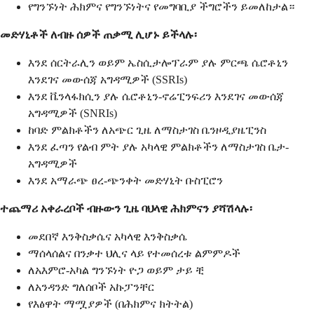
የግንኙነት ሕክምና የግንኙነትና የመግባቢያ ችግሮችን ይመለከታል።
መድሃኒቶች ለብዙ ሰዎች ጠቃሚ ሊሆኑ ይችላሉ፡
እንደ ሰርትራሊን ወይም ኤስሲታሎፕራም ያሉ ምርጫ ሴሮቶኒን
እንደገና መውሰጃ አግዳሚዎች (SSRIs)
እንደ ቬንላፋክሲን ያሉ ሴሮቶኒን-ኖሬፒንፍሪን እንደገና መውሰጃ
አግዳሚዎች (SNRIs)
ከባድ ምልክቶችን ለአጭር ጊዜ ለማስታገስ ቤንዞዲያዜፒንስ
እንደ ፈጣን የልብ ምት ያሉ አካላዊ ምልክቶችን ለማስታገስ ቤታ-
አግዳሚዎች
እንደ አማራጭ ፀረ-ጭንቀት መድሃኒት ቡስፒሮን
ተጨማሪ አቀራረቦች ብዙውን ጊዜ ባህላዊ ሕክምናን ያሻሽላሉ፡
መደበኛ እንቅስቃሴና አካላዊ እንቅስቃሴ
ማሰላሰልና በንቃተ ህሊና ላይ የተመሰረቱ ልምምዶች
ለአእምሮ-አካል ግንኙነት ዮጋ ወይም ታይ ቺ
ለአንዳንድ ግለሰቦች አኩፓንቸር
የእፅዋት ማሟያዎች (በሕክምና ክትትል)