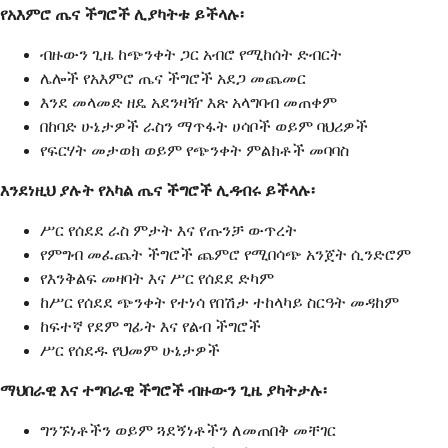
የአእምሮ ጤና ችግሮች ሊያካትቱ ይችላሉ፡
ብዙውን ጊዜ ከጭንቀት ጋር አብሮ የሚከሰት ድብርት
ሌሎች የአእምሮ ጤና ችግሮች አደጋ መጨመር
እንደ መላመድ ዘዴ አደንዛዥ እጽ አላግባብ መጠቀም
በከባድ ሁኔታዎች ራስን ማጥፋት ሀሳቦች ወይም ባህሪዎች
የፍርሃት መታወክ ወይም የጭንቀት ምልክቶች መባባስ
እንደነዚህ ያሉት የአካል ጤና ችግሮች ሊዳብሩ ይችላሉ፡
ሥር የሰደደ ራስ ምታት እና የጡንቻ ውጥረት
የምግብ መፈጨት ችግሮች ጨምሮ የሚበሳጭ አንጀት ሲንድሮም
የእንቅልፍ መዛባት እና ሥር የሰደደ ድካም
ከሥር የሰደደ ጭንቀት የተነሳ የበሽታ ተከላካይ ስርዓት መዳከም
ከፍተኛ የደም ግፊት እና የልብ ችግሮች
ሥር የሰደዱ የህመም ሁኔታዎች
ማህበራዊ እና ተግባራዊ ችግሮች ብዙውን ጊዜ ያካትታሉ፡
ግንኙነቶችን ወይም ጓደኝነቶችን ለመጠበቅ መቸገር