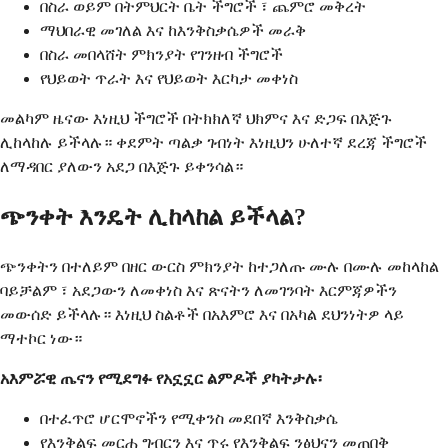
በስራ ወይም በትምህርት ቤት ችግሮች ፣ ጨምሮ መቅረት
ማህበራዊ መገለል እና ከእንቅስቃሴዎች መራቅ
በስራ መበላሸት ምክንያት የገንዘብ ችግሮች
የህይወት ጥራት እና የህይወት እርካታ መቀነስ
መልካም ዜናው እነዚህ ችግሮች በትክክለኛ ህክምና እና ድጋፍ በእጅጉ
ሊከላከሉ ይችላሉ። ቀደምት ጣልቃ ገብነት እነዚህን ሁለተኛ ደረጃ ችግሮች
ለማዳበር ያለውን አደጋ በእጅጉ ይቀንሳል።
ጭንቀት እንዴት ሊከላከል ይችላል?
ጭንቀትን በተለይም በዘር ውርስ ምክንያት ከተጋለጡ ሙሉ በሙሉ መከላከል
ባይቻልም ፣ አደጋውን ለመቀነስ እና ጽናትን ለመገንባት እርምጃዎችን
መውሰድ ይችላሉ። እነዚህ ስልቶች በአእምሮ እና በአካል ደህንነትዎ ላይ
ማተኮር ነው።
አእምሯዊ ጤናን የሚደግፉ የአኗኗር ልምዶች ያካትታሉ፡
በተፈጥሮ ሆርሞኖችን የሚቀንስ መደበኛ እንቅስቃሴ
የእንቅልፍ መርሐ ግብርን እና ጥሩ የእንቅልፍ ንፅህናን መጠበቅ