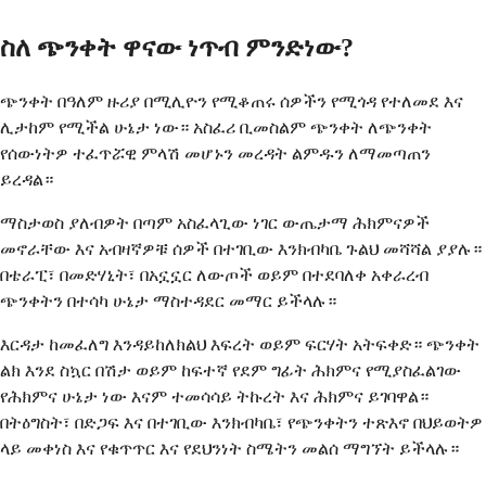
ስለ ጭንቀት ዋናው ነጥብ ምንድነው?
ጭንቀት በዓለም ዙሪያ በሚሊዮን የሚቆጠሩ ሰዎችን የሚጎዳ የተለመደ እና
ሊታከም የሚችል ሁኔታ ነው። አስፈሪ ቢመስልም ጭንቀት ለጭንቀት
የሰውነትዎ ተፈጥሯዊ ምላሽ መሆኑን መረዳት ልምዱን ለማመጣጠን
ይረዳል።
ማስታወስ ያለብዎት በጣም አስፈላጊው ነገር ውጤታማ ሕክምናዎች
መኖራቸው እና አብዛኛዎቹ ሰዎች በተገቢው እንክብካቤ ጉልህ መሻሻል ያያሉ።
በቴራፒ፣ በመድሃኒት፣ በአኗኗር ለውጦች ወይም በተደባለቀ አቀራረብ
ጭንቀትን በተሳካ ሁኔታ ማስተዳደር መማር ይችላሉ።
እርዳታ ከመፈለግ እንዳይከለክልህ እፍረት ወይም ፍርሃት አትፍቀድ። ጭንቀት
ልክ እንደ ስኳር በሽታ ወይም ከፍተኛ የደም ግፊት ሕክምና የሚያስፈልገው
የሕክምና ሁኔታ ነው እናም ተመሳሳይ ትኩረት እና ሕክምና ይገባዋል።
በትዕግስት፣ በድጋፍ እና በተገቢው እንክብካቤ፣ የጭንቀትን ተጽእኖ በህይወትዎ
ላይ መቀነስ እና የቁጥጥር እና የደህንነት ስሜትን መልሰ ማግኘት ይችላሉ።