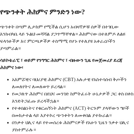
የጭንቀት ሕክምና ምንድን ነው?
ጭንቀት በጣም ሊታከም የሚችል ሲሆን አብዛኛዎቹ ሰዎች በተገቢው
እንክብካቤ ላይ ጉልህ መሻሻል ያጋጥማቸዋል። ሕክምናው በተለምዶ ለልዩ
ፍላጎቶችዎ እና ምርጫዎችዎ ተስማሚ የሆኑ የተለያዩ አቀራረቦችን
ያጣምራል።
ሳይኮቴራፒ ፣ ወይም የንግግር ሕክምና ፣ ብዙውን ጊዜ የመጀመሪያ ደረጃ
ሕክምና ነው፡
አእምሯዊና ባህሪያዊ ሕክምና (CBT) አሉታዊ የአስተሳሰብ ቅጦችን
ለመለየትና ለመለወጥ ይረዳል።
የመጋለጥ ሕክምና በደህና መንገድ ከምትፈሩት ሁኔታዎች ጋር ቀስ በቀስ
እንድትጋፈጡ ይረዳችኋል።
የተቀበልነትና የቁርጠኝነት ሕክምና (ACT) ትርጉም ያላቸውን ግቦች
በመከታተል ላይ እያተኮረ ጭንቀትን ለመቀበል ያተኩራል።
በንቃተ ህሊና ላይ የተመሰረቱ ሕክምናዎች የአሁን ጊዜን ንቃተ ህሊና
ያስተምራሉ።