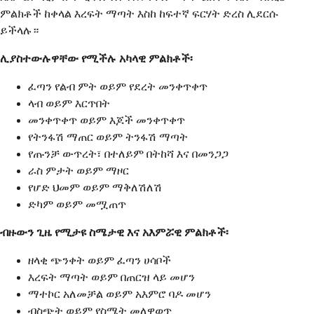
ምልክቶች ከቀላል እረፍት ማጣት እስከ ከፍተኛ ፍርሃት ድረስ ሊደርሱ
ይችላሉ።
ሊያስተውሉዋቸው የሚችሉ አካላዊ ምልክቶች፡
ፈጣን የልብ ምት ወይም የደረት መንቀጥቀጥ
ላብ ወይም እርጥበት
መንቀጥቀጥ ወይም እጆች መንቀጥቀጥ
የትንፋሽ ማጠር ወይም ትንፋሽ ማጣት
የጡንቻ ውጥረት፣ በተለይም በትከሻ እና በመንጋጋ
ራስ ምታት ወይም ማዞር
የሆድ ህመም ወይም ማቅለሽለሽ
ድካም ወይም መሟጠጥ
ብዙውን ጊዜ የሚታዩ ስሜታዊ እና አእምሯዊ ምልክቶች፡
ዘላቂ ጭንቀት ወይም ፈጣን ሀሳቦች
እረፍት ማጣት ወይም በጠርዝ ላይ መሆን
ማተኮር አለመቻል ወይም አእምሮ ባዶ መሆን
ብስጭት ወይም የስሜት መለዋወጥ