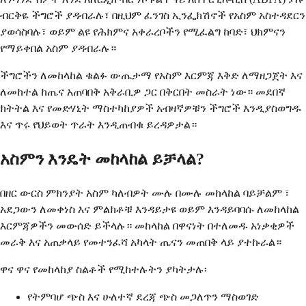
ብርቅዬ ችግሮች ያዳብራሉ፣ በዚህም ፈንገስ ኢንፌክሽኖች የአስም አስተዳደርን
ያወሳስባሉ፣ ወይም ልዩ የሕክምና አቀራረቦችን የሚፈልግ ከባድ፣ ህክምናን
የማይቀበል አስም ያዳብራሉ።
ችግሮችን ለመከላከል ቁልፉ ውጤታማ የአስም እርምጃ እቅድ ለማዘጋጀት እና
ለመከተል ከጤና አጠባበቅ አቅራቢዎ ጋር በቅርበት መስራት ነው። መደበኛ
ክትትል እና የመድሃኒት ማስተካከያዎች አብዛኛዎቹን ችግሮች እንዲያስወግዱ
እና ጥሩ የህይወት ጥራት እንዲጠብቁ ይረዳዎታል።
አስምን እንዴት መከላከል ይቻላል?
በዘር ውርስ ምክንያት አስም ካለብዎት ሙሉ በሙሉ መከላከል ባይቻልም ፣
አደጋውን ለመቀነስ እና ምልክቶቹ እንዳይታዩ ወይም እንዳይባባሱ ለመከላከል
እርምጃዎችን መውሰድ ይችላሉ። መከላከል በዋናነት በተለመዱ አነቃቂዎች
መራቅ እና አጠቃላይ የመተንፈሻ አካላት ጤናን መጠበቅ ላይ ያተኩራል።
ዋና ዋና የመከላከያ ስልቶች የሚከተሉትን ያካትታሉ፡
የትምባሆ ጭስ እና ሁለተኛ ደረጃ ጭስ መጋለጥን ማስወገድ