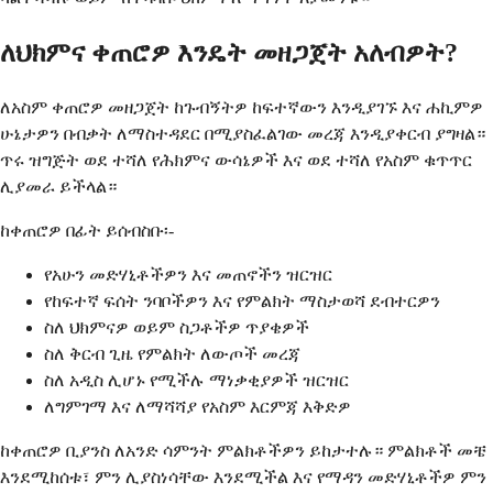
ለህክምና ቀጠሮዎ እንዴት መዘጋጀት አለብዎት?
ለአስም ቀጠሮዎ መዘጋጀት ከጉብኝትዎ ከፍተኛውን እንዲያገኙ እና ሐኪምዎ
ሁኔታዎን በብቃት ለማስተዳደር በሚያስፈልገው መረጃ እንዲያቀርብ ያግዛል።
ጥሩ ዝግጅት ወደ ተሻለ የሕክምና ውሳኔዎች እና ወደ ተሻለ የአስም ቁጥጥር
ሊያመራ ይችላል።
ከቀጠሮዎ በፊት ይሰብስቡ፡-
የአሁን መድሃኒቶችዎን እና መጠኖችን ዝርዝር
የከፍተኛ ፍሰት ንባቦችዎን እና የምልክት ማስታወሻ ደብተርዎን
ስለ ህክምናዎ ወይም ስጋቶችዎ ጥያቄዎች
ስለ ቅርብ ጊዜ የምልክት ለውጦች መረጃ
ስለ አዲስ ሊሆኑ የሚችሉ ማነቃቂያዎች ዝርዝር
ለግምገማ እና ለማሻሻያ የአስም እርምጃ እቅድዎ
ከቀጠሮዎ ቢያንስ ለአንድ ሳምንት ምልክቶችዎን ይከታተሉ። ምልክቶች መቼ
እንደሚከሰቱ፣ ምን ሊያስነሳቸው እንደሚችል እና የማዳን መድሃኒቶችዎ ምን