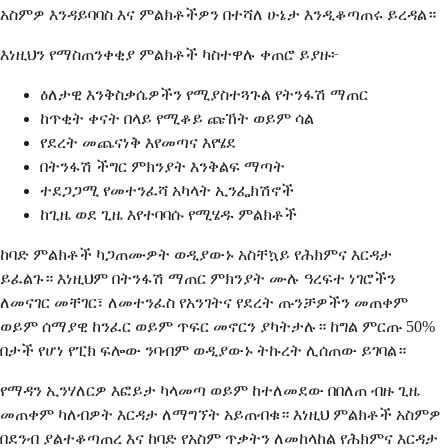
አስምዎ እንዳይባባስ እና ምልክቶችዎን በተሻለ ሁኔታ እንዲቆጣጠሩ ይረዳል።
እነዚህን የማስጠንቀቂያ ምልክቶች ካስተዋሉ ቀጠሮ ይያዙ፦
ዕለታዊ እንቅስቃሴዎችን የሚያስተጓጉል የትንፋሽ ማጠር
ከጥቂት ቀናት በላይ የሚቆይ ጩኸት ወይም ሳል
የደረት መጨናነቅ እየመጣና እየሄደ
በትንፋሽ ችግር ምክንያት እንቅልፍ ማጣት
ተደጋጋሚ የመተንፈሻ አካላት ኢንፌክሽኖች
ከጊዜ ወደ ጊዜ እየተባባሱ የሚሄዱ ምልክቶች
ከባድ ምልክቶች ካጋጠሙዎት ወዲያውኑ አስቸኳይ የሕክምና እርዳታ
ይፈልጉ። እነዚህም በትንፋሽ ማጠር ምክንያት ሙሉ ዓረፍተ ነገሮችን
ለመናገር መቸገር፣ ለመተንፈስ የአንገትና የደረት ጡንቻዎችን መጠቀም
ወይም ሰማያዊ ከንፈር ወይም ጥፍር መኖርን ያካትታሉ። ከግል ምርጡ 50%
በታች የሆነ የፒክ ፍሎው ንባብም ወዲያውኑ ትኩረት ሊሰጠው ይገባል።
የማዳን ኢንሃለርዎ እፎይታ ካላመጣ ወይም ከተለመደው በበለጠ ብዙ ጊዜ
መጠቀም ካለብዎት እርዳታ ለማግኘት አይጠብቁ። እነዚህ ምልክቶች አስምዎ
በደንብ ያልተቆጣጠረ እና ከባድ የአስም ጥቃትን ለመከላከል የሕክምና እርዳታ