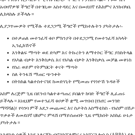
አብዛኛዎቹ ችግሮች በተገቢው አስተዳደር እና በመደበኛ የሕክምና እንክብካቤ
ሊከላከሉ ይችላሉ።
ሊያጋጥሙዎት የሚችሉ ተደጋጋሚ ችግሮች የሚከተሉትን ያካትታሉ፡-
በተቃጠለ መተንፈሻ ቱቦ ምክንያት በተደጋጋሚ የመተንፈሻ አካላት
ኢንፌክሽኖች
እንቅልፍ ማጣት ወደ ድካም እና ትኩረትን ለማተኮር ችግር ያስከትላል
የአካል ብቃት እንቅስቃሴ እና የአካል ብቃት እንቅስቃሴ መቻል መቀነስ
የስራ ወይም የትምህርት ቀናት ማጣት
ስለ ትንፋሽ ማጠር ጭንቀት
በትክክል ካልተስተናገደ ከመድሃኒት የሚመጡ የጎንዮሽ ጉዳቶች
አስም ለረጅም ጊዜ በደንብ ካልተቆጣጠረ ይበልጥ ከባድ ችግሮች ሊፈጠሩ
ይችላሉ። እነዚህም የመተንፈሻ ቱቦዎች ቋሚ መጥበብ (የአየር መንገድ
ማሻሻል)፣ የሳንባ ምች አደጋ መጨመር እና ስታትስ አስማቲከስ - የአስም በሽታ
ጥቃቶች ለመደበኛ ህክምና ምላሽ በማይሰጡበት ጊዜ የሚከሰት አስከፊ ሁኔታ
ያካትታሉ።
አንዳንድ ሰዎች እንደ አለርጂክ ብሮንኮፑልሞናሪ አስፐርጊሎሲስ (ABPA) ያሉ