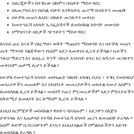
አለርጂዎችን በተገቢው ህክምና በብቃት ማስተዳደር
በአመጋገብ እና በአካል ብቃት እንቅስቃሴ ጤናማ ክብደትን መጠበቅ
በተቻለ መጠን ለአየር ብክለት መጋለጥን መቀነስ
ከመተንፈሻ አካላት ኢንፌክሽኖች ለመከላከል ክትባት መውሰድ
በማዝናናት ዘዴዎች ጭንቀትን ማስተዳደር
ለነፍሰ ጡር እናቶች በእርግዝና ወቅት ማጨስን ማስወገድ እና በተቻለ መጠን
ጡት ማጥባት የልጃቸውን የአስም አደጋ ለመቀነስ ሊረዳ ይችላል። ቤቶችን
ንጹህ ማድረግ እና ለአቧራ ትንኝ ፣ለቤት እንስሳት ፀጉር እና ለሻጋታ መጋለጥን
መቀነስም ጠቃሚ ሊሆን ይችላል።
በተቻለ የመተንፈሻ አካላት መበሳጨት ባለበት አካባቢ ቢሰሩ ፣ ተገቢ የመከላከያ
መሳሪያዎችን መጠቀም እና የደህንነት መመሪያዎችን መከተል የሙያ አስምን
ለመከላከል ሊረዳ ይችላል። መደበኛ የጤና ምርመራዎችም አደጋ ምክንያቶችን
በቅድሚያ ለመለየት እና ለማከም ሊረዱ ይችላሉ።
እነዚህ እርምጃዎች መከላከልን ዋስትና ባይሰጡም ፣ አደጋዎን በእጅጉ
ይቀንሳሉ እና አጠቃላይ የተሻለ የመተንፈሻ አካላት ጤናን ለመጠበቅ ይረዳሉ።
አስም ቀድሞ ቢኖርብዎትም እንኳን እነዚህ ስልቶች የምልክቶችዎን እድገት
ለመከላከል ይረዳሉ።