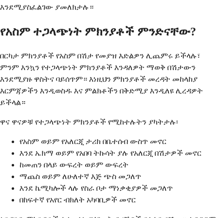
እንደሚያስፈልገው ያመለክታሉ።
የአስም ተጋላጭነት ምክንያቶች ምንድናቸው?
በርካታ ምክንያቶች የአስም በሽታ የመያዝ እድልዎን ሊጨምሩ ይችላሉ፣
ምንም እንኳን የተጋላጭነት ምክንያቶች እንዳለዎት ማወቅ በሽታውን
እንደሚያዙ ዋስትና ባይሰጥም። እነዚህን ምክንያቶች መረዳት መከላከያ
እርምጃዎችን እንዲወስዱ እና ምልክቶችን በቅድሚያ እንዲለዩ ሊረዳዎት
ይችላል።
ዋና ዋናዎቹ የተጋላጭነት ምክንያቶች የሚከተሉትን ያካትታሉ፡
የአስም ወይም የአለርጂ ታሪክ በቤተሰብ ውስጥ መኖር
እንደ ኤክማ ወይም የአበባ ትኩሳት ያሉ የአለርጂ በሽታዎች መኖር
ከመጠን በላይ ውፍረት ወይም ውፍረት
ማጨስ ወይም ለሁለተኛ እጅ ጭስ መጋለጥ
እንደ ኬሚካሎች ላሉ የስራ ቦታ ማነቃቂያዎች መጋለጥ
በከፍተኛ የአየር ብክለት አካባቢዎች መኖር