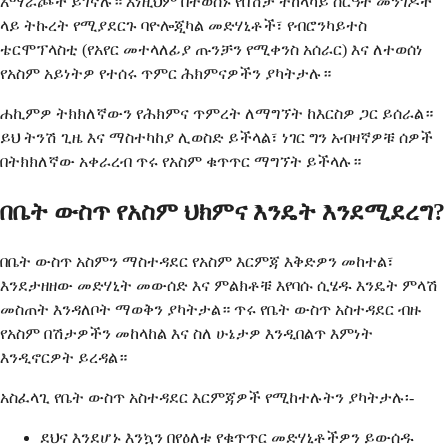
አማራጮች ይገኛሉ። እነዚህም በተወሰኑ የበሽታ ተከላካይ ስርዓት መንገዶች
ላይ ትኩረት የሚያደርጉ ባዮሎጂካል መድሃኒቶች፣ የብሮንካይተስ
ቴርሞፕላስቲ (የአየር መተላለፊያ ጡንቻን የሚቀንስ አሰራር) እና ለተወሰነ
የአስም አይነትዎ የተሰሩ ጥምር ሕክምናዎችን ያካትታሉ።
ሐኪምዎ ትክክለኛውን የሕክምና ጥምረት ለማግኘት ከእርስዎ ጋር ይሰራል።
ይህ ትንሽ ጊዜ እና ማስተካከያ ሊወስድ ይችላል፣ ነገር ግን አብዛኛዎቹ ሰዎች
በትክክለኛው አቀራረብ ጥሩ የአስም ቁጥጥር ማግኘት ይችላሉ።
በቤት ውስጥ የአስም ህክምና እንዴት እንደሚደረግ?
በቤት ውስጥ አስምን ማስተዳደር የአስም እርምጃ እቅድዎን መከተል፣
እንደታዘዘው መድሃኒት መውሰድ እና ምልክቶቹ እየባሱ ሲሄዱ እንዴት ምላሽ
መስጠት እንዳለቦት ማወቅን ያካትታል። ጥሩ የቤት ውስጥ አስተዳደር ብዙ
የአስም በሽታዎችን መከላከል እና ስለ ሁኔታዎ እንዲበልጥ እምነት
እንዲኖርዎት ይረዳል።
አስፈላጊ የቤት ውስጥ አስተዳደር እርምጃዎች የሚከተሉትን ያካትታሉ፡-
ደህና እንደሆኑ እንኳን በየዕለቱ የቁጥጥር መድሃኒቶችዎን ይውሰዱ