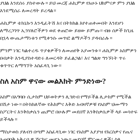
ያህል እንደሰሩ ያስተውሉ። ይህ መረጃ ሐኪምዎ የአሁኑ ህክምናዎ ምን ያህል
እንደሚሰራ ለመረዳት ይረዳል።
ሐኪምዎ ቴክኒኩን እንዲፈትሽ እና በትክክል እየተጠቀሙበት እንደሆነ
ለማረጋገጥ ኢንሃለሮችዎን ወደ ቀጠሮው ይዘው ይምጡ። ብዙ ሰዎች ከጊዜ
በኋላ ውጤታማነቱን የሚቀንሱ መጥፎ ልማዶችን ያዳብራሉ።
ምንም ነገር ካልተረዱ ጥያቄዎችን ለመጠየቅ አያመንቱ። ሐኪምዎ አስምዎን
በብቃት እንዲያስተዳድሩ ለመርዳት ይፈልጋል፣ እና ግልጽ ግንኙነት ጥሩ
ቁጥጥር ለማግኘት አስፈላጊ ነው።
ስለ አስም ዋናው መልእክት ምንድነው?
አስም በአግባቡ ሲታከም ህይወትዎን ሊገድብ የማይችል ሊታከም የሚችል
በሽታ ነው። በትክክለኛው የሕክምና እቅድ አብዛኛዎቹ የአስም ህሙማን
ስፖርትና እንቅስቃሴን ጨምሮ በሁሉም መደበኛ እንቅስቃሴዎች ላይ መሳተፍ
ይችላሉ።
ማስታወስ ያለብን በጣም አስፈላጊው ነገር የአስም አያያዝ የእርስዎና የጤና
አጠባበቅ አቅራቢዎ ሽርክና መሆኑ ነው። መደበኛ ምርመራዎች፣ ስለ