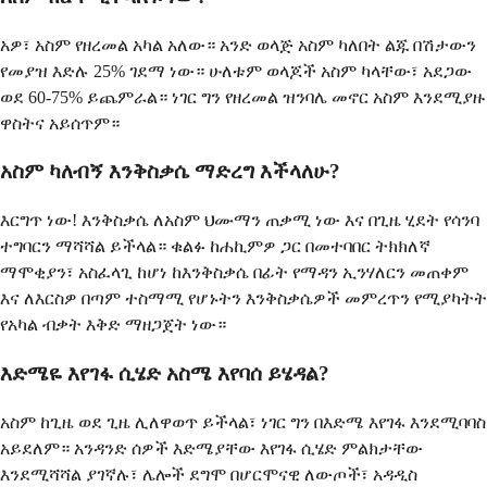
አዎ፣ አስም የዘረመል አካል አለው። አንድ ወላጅ አስም ካለበት ልጁ በሽታውን
የመያዝ እድሉ 25% ገደማ ነው። ሁለቱም ወላጆች አስም ካላቸው፣ አደጋው
ወደ 60-75% ይጨምራል። ነገር ግን የዘረመል ዝንባሌ መኖር አስም እንደሚያዙ
ዋስትና አይሰጥም።
አስም ካለብኝ እንቅስቃሴ ማድረግ እችላለሁ?
እርግጥ ነው! እንቅስቃሴ ለአስም ህሙማን ጠቃሚ ነው እና በጊዜ ሂደት የሳንባ
ተግባርን ማሻሻል ይችላል። ቁልፉ ከሐኪምዎ ጋር በመተባበር ትክክለኛ
ማሞቂያን፣ አስፈላጊ ከሆነ ከእንቅስቃሴ በፊት የማዳን ኢንሃለርን መጠቀም
እና ለእርስዎ በጣም ተስማሚ የሆኑትን እንቅስቃሴዎች መምረጥን የሚያካትት
የአካል ብቃት እቅድ ማዘጋጀት ነው።
እድሜዬ እየገፋ ሲሄድ አስሜ እየባሰ ይሄዳል?
አስም ከጊዜ ወደ ጊዜ ሊለዋወጥ ይችላል፣ ነገር ግን በእድሜ እየገፋ እንደሚባባስ
አይደለም። አንዳንድ ሰዎች እድሜያቸው እየገፋ ሲሄድ ምልክታቸው
እንደሚሻሻል ያገኛሉ፣ ሌሎች ደግሞ በሆርሞናዊ ለውጦች፣ አዳዲስ