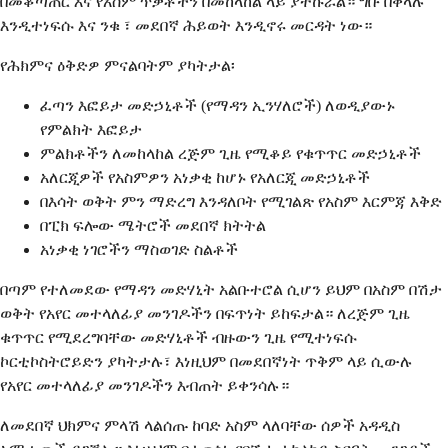
በመቆጣጠር እና የአስም ጥቃቶችን በመከላከል ላይ ያተኩራል። ግቡ በቀላሉ
እንዲተነፍሱ እና ንቁ ፣ መደበኛ ሕይወት እንዲኖሩ መርዳት ነው።
የሕክምና ዕቅድዎ ምናልባትም ያካትታል፡
ፈጣን እፎይታ መድኃኒቶች (የማዳን ኢንሃለሮች) ለወዲያውኑ
የምልክት እፎይታ
ምልክቶችን ለመከላከል ረጅም ጊዜ የሚቆይ የቁጥጥር መድኃኒቶች
አለርጂዎች የአስምዎን አነቃቂ ከሆኑ የአለርጂ መድኃኒቶች
በእሳት ወቅት ምን ማድረግ እንዳለቦት የሚገልጽ የአስም እርምጃ እቅድ
በፒክ ፍሎው ሜትሮች መደበኛ ክትትል
አነቃቂ ነገሮችን ማስወገድ ስልቶች
በጣም የተለመደው የማዳን መድሃኒት አልቡተሮል ሲሆን ይህም በአስም በሽታ
ወቅት የአየር መተላለፊያ መንገዶችን በፍጥነት ይከፍታል። ለረጅም ጊዜ
ቁጥጥር የሚደረግባቸው መድሃኒቶች ብዙውን ጊዜ የሚተነፍሱ
ኮርቲኮስትሮይድን ያካትታሉ፣ እነዚህም በመደበኛነት ጥቅም ላይ ሲውሉ
የአየር መተላለፊያ መንገዶችን እብጠት ይቀንሳሉ።
ለመደበኛ ህክምና ምላሽ ላልሰጡ ከባድ አስም ላለባቸው ሰዎች አዳዲስ