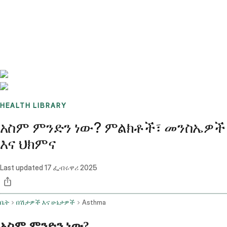
Benchmarks
Stories
FAQ
Sign up / Log in
HEALTH LIBRARY
አስም ምንድን ነው? ምልክቶች፣ መንስኤዎች
እና ህክምና
Last updated
17 ፌብሩዋሪ 2025
ቤት
በሽታዎች እና ሁኔታዎች
Asthma
አስም ምንድን ነው?