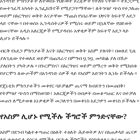
አንዳንድ ምክንያቶች ለተወሰኑ የህይወት ደረጃዎች የተለዩ ናቸው። ተደጋጋሚ
የመተንፈሻ አካላት ኢንፌክሽኖች የሚያጋጥማቸው፣ ለትንባሆ ጭስ የተጋለጡ
ወይም በእርግዝና ወቅት እናታቸው ማጨስ የነበራቸው ህፃናት ከፍተኛ አደጋ
ላይ ናቸው። በተወሰኑ ኢንዱስትሪዎች የሚሰሩ ወይም በኋለኛው የህይወት
ዘመናቸው አዲስ አለርጂዎች የሚያዳብሩ አዋቂዎችም ከፍተኛ አደጋ ላይ
ሊሆኑ ይችላሉ።
ብርቅ የአደጋ ምክንያቶች እናት በእርግዝና ወቅት አስም ያለባት፣ በወለደ ጊዜ
ያለጊዜው የተወለደ ወይም በጨጓራና በምግብ ቧንቧ መካከል ያለ በሽታ
ያለበትን ያካትታሉ። በጉርምስና፣ በእርግዝና ወይም በማረጥ ወቅት የሚከሰቱ
የሆርሞን ለውጦችም በአንዳንድ ሰዎች ላይ የአስም እድገትን ሊነኩ ይችላሉ።
የጄኔቲክ ምክንያቶችን መቀየር ባይቻልም ጤናማ ክብደትን በመጠበቅ፣
የትምባሆ ጭስን በማስወገድ፣ አለርጂዎችን በብቃት በመቆጣጠር እና በተቻለ
መጠን ለሚታወቁ አነቃቂዎች መጋለጥን በመቀነስ አደጋዎን መቀነስ ይችላሉ።
የአስም ሊሆኑ የሚችሉ ችግሮች ምንድናቸው?
አስም በደንብ ካልተቆጣጠረ በዕለት ተዕለት ሕይወትዎ እና በአጠቃላይ ጤናዎ
ላይ ተጽዕኖ ሊያሳርፉ የሚችሉ በርካታ ችግሮችን ያስከትላል። ጥሩው ዜና