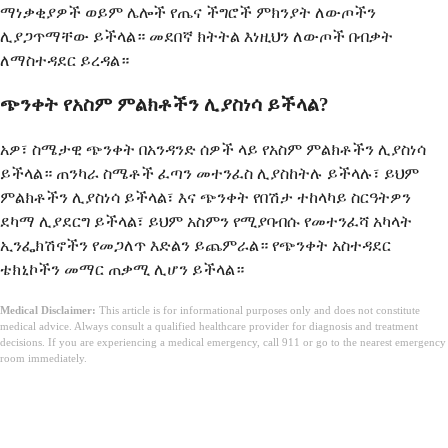
ማነቃቂያዎች ወይም ሌሎች የጤና ችግሮች ምክንያት ለውጦችን
ሊያጋጥማቸው ይችላል። መደበኛ ክትትል እነዚህን ለውጦች በብቃት
ለማስተዳደር ይረዳል።
ጭንቀት የአስም ምልክቶችን ሊያስነሳ ይችላል?
አዎ፣ ስሜታዊ ጭንቀት በአንዳንድ ሰዎች ላይ የአስም ምልክቶችን ሊያስነሳ
ይችላል። ጠንካራ ስሜቶች ፈጣን መተንፈስ ሊያስከትሉ ይችላሉ፣ ይህም
ምልክቶችን ሊያስነሳ ይችላል፣ እና ጭንቀት የበሽታ ተከላካይ ስርዓትዎን
ደካማ ሊያደርግ ይችላል፣ ይህም አስምን የሚያባብሱ የመተንፈሻ አካላት
ኢንፌክሽኖችን የመጋለጥ እድልን ይጨምራል። የጭንቀት አስተዳደር
ቴክኒኮችን መማር ጠቃሚ ሊሆን ይችላል።
Medical Disclaimer:
This article is for informational purposes only and does not constitute
medical advice. Always consult a qualified healthcare provider for diagnosis and treatment
decisions. If you are experiencing a medical emergency, call 911 or go to the nearest emergency
room immediately.