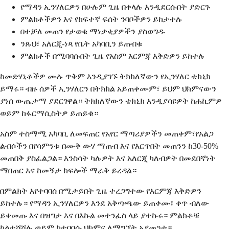
የማዳን ኢንሃለርዎን በሁሉም ጊዜ በቀላሉ እንዲደርሱበት ያድርጉ
ምልክቶችዎን እና የከፍተኛ ፍሰት ንባቦችዎን ይከታተሉ
በተቻለ መጠን የታወቁ ማነቃቂያዎችን ያስወግዱ
ንጹህ፣ አለርጂ-ነጻ የቤት አካባቢን ይጠብቁ
ምልክቶች በሚባባሱበት ጊዜ የአስም እርምጃ እቅድዎን ይከተሉ
ከመድሃኒቶችዎ ሙሉ ጥቅም እንዲያገኙ ትክክለኛውን የኢንሃለር ቴክኒክ
ይማሩ። ብዙ ሰዎች ኢንሃለርን በትክክል አይጠቀሙም፣ ይህም ህክምናውን
ያነሰ ውጤታማ ያደርገዋል። ትክክለኛውን ቴክኒክ እንዲያሳዩዎት ከሐኪምዎ
ወይም ከፋርማሲስትዎ ይጠይቁ።
አስም ተስማሚ አካባቢ ለመፍጠር የአየር ማጣሪያዎችን መጠቀም፣የአልጋ
ልብሶችን በየሳምንቱ በሙቅ ውሃ ማጠብ እና የእርጥበት መጠንን ከ30-50%
መጠበቅ ያስፈልጋል። እንስሳት ካሉዎት እና አለርጂ ካለብዎት በመደበኛነት
ማበጠር እና ከመኝታ ክፍሎች ማራቅ ይረዳል።
በምልክት እየተባባሰ በሚታይበት ጊዜ ተረጋግተው የእርምጃ እቅድዎን
ይከተሉ። የማዳን ኢንሃለርዎን እንደ አቅጣጫው ይጠቀሙ፣ ቀጥ ብለው
ይቀመጡ እና በዝግታ እና በእኩል መተንፈስ ላይ ያተኩሩ። ምልክቶቹ
ካልተሻሻሉ ወይም ከተባባሱ ህክምና ለማግኘት አያመንቱ።