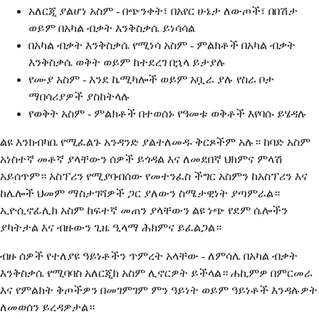
አለርጂ ያልሆነ አስም - በጭንቀት፣ በአየር ሁኔታ ለውጦች፣ በበሽታ
ወይም በአካል ብቃት እንቅስቃሴ ይነሳሳል
በአካል ብቃት እንቅስቃሴ የሚነሳ አስም - ምልክቶች በአካል ብቃት
እንቅስቃሴ ወቅት ወይም ከተደረገ በኋላ ይታያሉ
የሙያ አስም - እንደ ኬሚካሎች ወይም አቧራ ያሉ የስራ ቦታ
ማበሳሪያዎች ያስከትላሉ
የወቅት አስም - ምልክቶች በተወሰኑ የዓመቱ ወቅቶች እየባሱ ይሄዳሉ
ልዩ እንክብካቤ የሚፈልጉ አንዳንድ ያልተለመዱ ቅርጾችም አሉ። ከባድ አስም
አነስተኛ መቶኛ ያላቸውን ሰዎች ይጎዳል እና ለመደበኛ ህክምና ምላሽ
አይሰጥም። አስፕሪን የሚያባብሰው የመተንፈስ ችግር አስምን ከአስፕሪን እና
ከሌሎች ህመም ማስታገሻዎች ጋር ያለውን ስሜታዊነት ያጣምራል።
ኢዮሲኖፊሊክ አስም ከፍተኛ መጠን ያላቸውን ልዩ ነጭ የደም ሴሎችን
ያካትታል እና ብዙውን ጊዜ ዒላማ ሕክምና ይፈልጋል።
ብዙ ሰዎች የተለያዩ ዓይነቶችን ጥምረት አላቸው - ለምሳሌ በአካል ብቃት
እንቅስቃሴ የሚባባስ አለርጂክ አስም ሊኖርዎት ይችላል። ሐኪምዎ በምርመራ
እና የምልክት ቅጦችዎን በመገምገም ምን ዓይነት ወይም ዓይነቶች እንዳሉዎት
ለመወሰን ይረዳዎታል።