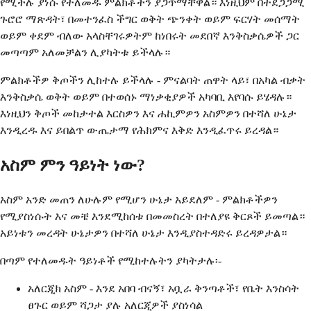
የሚችሉ ያነሱ የተለመዱ ምልክቶችን ያጋጥማቸዋል። እነዚህም በተደጋጋሚ
ጉሮሮ ማጽዳት፣ በመተንፈስ ችግር ወቅት ጭንቀት ወይም ፍርሃት መሰማት
ወይም ቀደም ብለው አላስቸገሩዎትም ከነበሩት መደበኛ እንቅስቃሴዎች ጋር
መጣጣም አለመቻልን ሊያካትቱ ይችላሉ።
ምልክቶችዎ ቅጦችን ሊከተሉ ይችላሉ - ምናልባት ጠዋት ላይ፣ በአካል ብቃት
እንቅስቃሴ ወቅት ወይም በተወሰኑ ማነቃቂያዎች አካባቢ እየባሱ ይሄዳሉ።
እነዚህን ቅጦች መከታተል እርስዎን እና ሐኪምዎን አስምዎን በተሻለ ሁኔታ
እንዲረዱ እና ይበልጥ ውጤታማ የሕክምና እቅድ እንዲፈጥሩ ይረዳል።
አስም ምን ዓይነት ነው?
አስም አንድ መጠን ለሁሉም የሚሆን ሁኔታ አይደለም - ምልክቶችዎን
የሚያስነሱት እና መቼ እንደሚከሰቱ በመመስረት በተለያዩ ቅርጾች ይመጣል።
አይነቱን መረዳት ሁኔታዎን በተሻለ ሁኔታ እንዲያስተዳድሩ ይረዳዎታል።
በጣም የተለመዱት ዓይነቶች የሚከተሉትን ያካትታሉ፡-
አለርጂክ አስም - እንደ አበባ ብናኝ፣ አቧራ ቅንጣቶች፣ የቤት እንስሳት
ፀጉር ወይም ሻጋታ ያሉ አለርጂዎች ያስነሳል