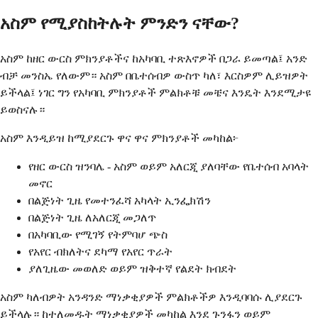
አስም የሚያስከትሉት ምንድን ናቸው?
አስም ከዘር ውርስ ምክንያቶችና ከአካባቢ ተጽእኖዎች በጋራ ይመጣል፤ አንድ
ብቻ መንስኤ የለውም። አስም በቤተሰብዎ ውስጥ ካለ፣ እርስዎም ሊይዝዎት
ይችላል፤ ነገር ግን የአካባቢ ምክንያቶች ምልክቶቹ መቼና እንዴት እንደሚታዩ
ይወስናሉ።
አስም እንዲይዝ ከሚያደርጉ ዋና ዋና ምክንያቶች መካከል፦
የዘር ውርስ ዝንባሌ - አስም ወይም አለርጂ ያለባቸው የቤተሰብ አባላት
መኖር
በልጅነት ጊዜ የመተንፈሻ አካላት ኢንፌክሽን
በልጅነት ጊዜ ለአለርጂ መጋለጥ
በአካባቢው የሚገኝ የትምባሆ ጭስ
የአየር ብክለትና ደካማ የአየር ጥራት
ያለጊዜው መወለድ ወይም ዝቅተኛ የልደት ክብደት
አስም ካለብዎት አንዳንድ ማነቃቂያዎች ምልክቶችዎ እንዲባባሱ ሊያደርጉ
ይችላሉ። ከተለመዱት ማነቃቂያዎች መካከል እንደ ጉንፋን ወይም