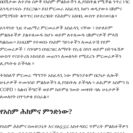
በበሽታው ለተያዙ ሰዎች የአስም ምልክቶችን ሊያስከትል የሚችል ንጥረ ነገር
እንዲተነፍሱ ያደርጋል። ይህ ምርመራ አስፈላጊ ከሆነ ወዲያውኑ ህክምና
በሚገኝበት ቁጥጥር በተደረገበት የሕክምና አከባቢ ውስጥ ይከናወናል።
አንዳንድ ጊዜ ተጨማሪ ምርመራዎች አስፈላጊ ናቸው ፣ በተለይም
ምልክቶችዎ ያልተለመዱ ከሆኑ ወይም ለተለመዱ ህክምናዎች ምላሽ
ካልሰጡ። እነዚህም የተወሰኑ የአስም ዓይነቶችን ለመፈተሽ የደም
ምርመራዎች ፣ ሳንባዎን በዝርዝር ለማየት የሲቲ ስካን ወይም በትንፋሽዎ
ውስጥ የናይትሪክ ኦክሳይድ መጠንን ለመለካት የሚደረጉ ምርመራዎችን
ሊያካትቱ ይችላሉ።
ትክክለኛ ምርመራ ማግኘት አስፈላጊ ነው ምክንያቱም በርካታ ሌሎች
ሁኔታዎች ተመሳሳይ ምልክቶችን ሊያስከትሉ ይችላሉ። ሐኪምዎ አስምን ከ
COPD ፣ ከልብ ችግሮች ወይም ከድምፅ ገመድ መዛባት ባሉ ሁኔታዎች
ለመለየት በጥንቃቄ ይሰራል።
የአስም ሕክምና ምንድነው?
የአስም ሕክምና በመድኃኒት እና በአኗኗር አስተዳደር ጥምረት ምልክቶችዎን