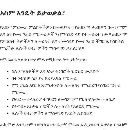
አስም እንዴት ይታወቃል?
የአስም ምርመራ ምልክቶችዎን በመወያየት ፣የሕክምና ታሪክዎን በመገምገም
እና ልዩ የመተንፈስ ምርመራዎችን በማካሄድ ላይ የተመሰረተ ነው። ሐኪምዎ
የምልክት ቅጦችዎን ለመረዳት እና ተመሳሳይ የመተንፈስ ችግር ሊያስከትሉ
የሚችሉ ሌሎች ሁኔታዎችን ማስወገድ ይፈልጋል።
የምርመራ ሂደቱ በተለምዶ የሚከተሉትን ያካትታል፡
ስለ ምልክቶችዎ እና አነቃቂ ነገሮች ዝርዝር ውይይት
በትንፋሽዎ ላይ ያተኮረ የአካል ምርመራ
ምን ያህል አየር እንደሚተነፍሱ ለመለካት የሚደረግ የስፒሮሜትሪ
ምርመራ
የአየር መተላለፊያ ተግባርን ለመገምገም የፒክ ፍሎው መለኪያ
የተወሰኑ አነቃቂ ነገሮችን ለመለየት የአለርጂ ምርመራ
ሌሎች ሁኔታዎችን ለማስወገድ የደረት ኤክስሬይ
ሐኪምዎ እንዲሁም ብሮንካይተስ ፈታኝ ምርመራ ሊያደርግ ይችላል ፣ ይህም