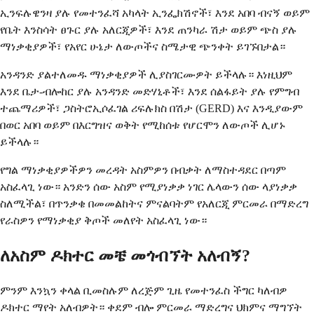
ኢንፍሉዌንዛ ያሉ የመተንፈሻ አካላት ኢንፌክሽኖች፣ እንደ አበባ ብናኝ ወይም
የቤት እንስሳት ፀጉር ያሉ አለርጂዎች፣ እንደ ጠንካራ ሽታ ወይም ጭስ ያሉ
ማነቃቂያዎች፣ የአየር ሁኔታ ለውጦችና ስሜታዊ ጭንቀት ይገኙበታል።
አንዳንድ ያልተለመዱ ማነቃቂያዎች ሊያስገርሙዎት ይችላሉ። እነዚህም
እንደ ቤታ-ብሎከር ያሉ አንዳንድ መድሃኒቶች፣ እንደ ሰልፋይት ያሉ የምግብ
ተጨማሪዎች፣ ጋስትሮኢሶፈገል ሪፍሉክስ በሽታ (GERD) እና እንዲያውም
በወር አበባ ወይም በእርግዝና ወቅት የሚከሰቱ የሆርሞን ለውጦች ሊሆኑ
ይችላሉ።
የግል ማነቃቂያዎችዎን መረዳት አስምዎን በብቃት ለማስተዳደር በጣም
አስፈላጊ ነው። አንድን ሰው አስም የሚያነቃቃ ነገር ሌላውን ሰው ላያነቃቃ
ስለሚችል፣ በጥንቃቄ በመመልከትና ምናልባትም የአለርጂ ምርመራ በማድረግ
የራስዎን የማነቃቂያ ቅጦች መለየት አስፈላጊ ነው።
ለአስም ዶክተር መቼ መጎብኘት አለብኝ?
ምንም እንኳን ቀላል ቢመስሉም ለረጅም ጊዜ የመተንፈስ ችግር ካለብዎ
ዶክተር ማየት አለብዎት። ቀደም ብሎ ምርመራ ማድረግና ህክምና ማግኘት