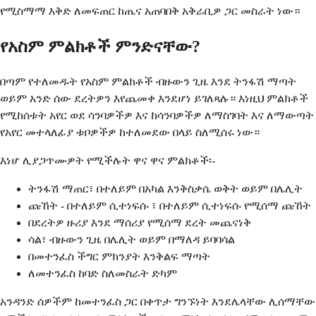
የሚስማማ እቅድ ለመፍጠር ከጤና አጠባበቅ አቅራቢዎ ጋር መስራት ነው።
የአስም ምልክቶች ምንድናቸው?
በጣም የተለመዱት የአስም ምልክቶች ብዙውን ጊዜ እንደ ትንፋሽ ማጣት
ወይም አንድ ሰው ደረትዎን እየጨመቀ እንደሆነ ይገለጻሉ። እነዚህ ምልክቶች
የሚከሰቱት አየር ወደ ሳንባዎችዎ እና ከሳንባዎችዎ ለማስገባት እና ለማውጣት
የአየር መተላለፊያ ቱቦዎችዎ ከተለመደው በላይ ስለሚሰሩ ነው።
እነሆ ሊያጋጥሙዎት የሚችሉት ዋና ዋና ምልክቶች፡-
ትንፋሽ ማጠር፣ በተለይም በአካል እንቅስቃሴ ወቅት ወይም በሌሊት
ጩኸት - በተለይም ሲተነፍሱ ፣ በተለይም ሲተነፍሱ የሚሰማ ጩኸት
በደረትዎ ዙሪያ እንደ ማሰሪያ የሚሰማ ደረት መጨናነቅ
ሳል፣ ብዙውን ጊዜ በሌሊት ወይም በማለዳ ይባባሳል
በመተንፈስ ችግር ምክንያት እንቅልፍ ማጣት
ለመተንፈስ ከባድ ስለመስራት ድካም
አንዳንድ ሰዎችም ከመተንፈስ ጋር በቀጥታ ግንኙነት እንደሌላቸው ሊሰማቸው