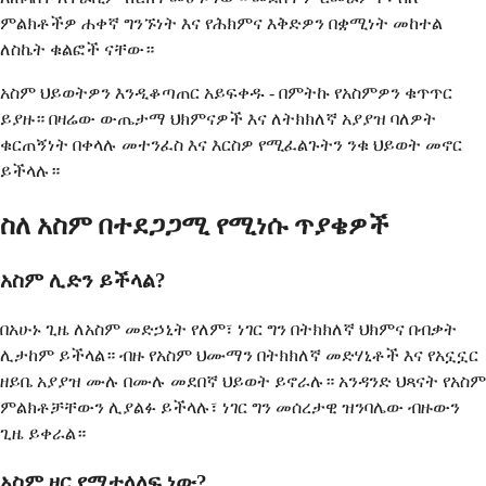
ምልክቶችዎ ሐቀኛ ግንኙነት እና የሕክምና እቅድዎን በቋሚነት መከተል
ለስኬት ቁልፎች ናቸው።
አስም ህይወትዎን እንዲቆጣጠር አይፍቀዱ - በምትኩ የአስምዎን ቁጥጥር
ይያዙ። በዛሬው ውጤታማ ህክምናዎች እና ለትክክለኛ አያያዝ ባለዎት
ቁርጠኝነት በቀላሉ መተንፈስ እና እርስዎ የሚፈልጉትን ንቁ ህይወት መኖር
ይችላሉ።
ስለ አስም በተደጋጋሚ የሚነሱ ጥያቄዎች
አስም ሊድን ይችላል?
በአሁኑ ጊዜ ለአስም መድኃኒት የለም፣ ነገር ግን በትክክለኛ ህክምና በብቃት
ሊታከም ይችላል። ብዙ የአስም ህሙማን በትክክለኛ መድሃኒቶች እና የአኗኗር
ዘይቤ አያያዝ ሙሉ በሙሉ መደበኛ ህይወት ይኖራሉ። አንዳንድ ህጻናት የአስም
ምልክቶቻቸውን ሊያልፉ ይችላሉ፣ ነገር ግን መሰረታዊ ዝንባሌው ብዙውን
ጊዜ ይቀራል።
አስም ዘር የሚተላለፍ ነው?