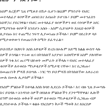
አስም ለረጅም ጊዜ የሚቆይ በሽታ ሲሆን በዚህም ምክንያት የአየር
መተላለፊያ ቱቦዎችዎ ጠባብ እና እብጠት ይሆናሉ፣ ይህም መተንፈስን
አስቸጋሪ ያደርገዋል። የአየር መተላለፊያ ቱቦዎችዎን ወደ ሳንባዎችዎ አየር
የሚያጓጉዙ ቱቦዎች እንደሆኑ አስቡ - አስም ሲይዝዎት እነዚህ ቱቦዎች
ሊያብጡ እና ተጨማሪ ንፍጥ ሊያመነጩ ይችላሉ፣ ይህም በደረትዎ ላይ
የሚታወቀውን የመጨናነቅ ስሜት ይፈጥራል።
ይህ በሽታ ከህፃናት እስከ አዋቂዎች ድረስ በሁሉም እድሜ ክልል ውስጥ ላሉ
ሰዎች ይጎዳል። ጥሩው ዜና በትክክለኛ አያያዝ፣ አብዛኛዎቹ አስም ያለባቸው
ሰዎች ንቁ እና ጤናማ ህይወት መምራት ይችላሉ። የአየር መተላለፊያ
ቱቦዎችዎ ለተወሰኑ ማነቃቂያዎች ስሜታዊ ናቸው፣ እና ሲጋለጡ፣
በመጨናነቅ ምላሽ ይሰጣሉ - ነገር ግን ይህ ምላሽ በትክክለኛው አቀራረብ
ሙሉ በሙሉ ሊታከም ይችላል።
የአስም ምልክቶች ከቀላል እስከ ከባድ ሊደርሱ ይችላሉ፣ እና ብዙ ጊዜ ይመጣሉ
እና ይሄዳሉ። አንዳንድ ሰዎች በየዕለቱ ምልክቶችን ያጋጥማቸዋል፣ ሌሎች
ደግሞ በተወሰኑ ወቅቶች ወይም ለተወሰኑ ማነቃቂያዎች ሲጋለጡ ብቻ
ሊያስተውሉ ይችላሉ። ቁልፉ የእርስዎን ቅጦች ማወቅ እና ለእርስዎ