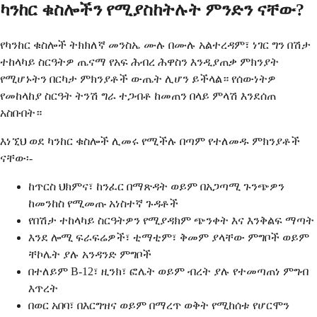
ካንከር ቁስሎችን የሚያስከትሉት ምንድን ናቸው?
የካንከር ቁስሎች ትክክለኛ መንስኤ ሙሉ በሙሉ አልተረዳም፣ ነገር ግን በሽታ
ተከላካይ ስርዓትዎ ጤናማ የአፍ ሕብረ ሕዋስን እንዲያጠቃ ምክንያት
የሚሆኑትን በርካታ ምክንያቶች ውጤት ሊሆን ይችላል። የሰውነትዎ
የመከላከያ ስርዓት ትንሽ ግራ ተጋብቶ ከመጠን በላይ ምላሽ እንደሰጠ
አስቡበት።
እነኚህ ወደ ካንከር ቁስሎች ሊመሩ የሚችሉ በጣም የተለመዱ ምክንያቶች
ናቸው፡-
ከጥርስ ህክምና፣ ከንፈር በማጽዳት ወይም በአጋጣሚ ጉንጭዎን
ከመንከስ የሚመጡ አነስተኛ ጉዳቶች
የበሽታ ተከላካይ ስርዓትዎን የሚያዳክም ጭንቀት እና እንቅልፍ ማጣት
እንደ ሎሚ ፍራፍሬዎች፣ ቲማቲም፣ ቅመም ያላቸው ምግቦች ወይም
ቸኮሌት ያሉ አንዳንድ ምግቦች
በተለይም B-12፣ ዚንክ፣ ፎሌት ወይም ብረት ያሉ የተመጣጠነ ምግብ
እጥረት
በወር አበባ፣ በእርግዝና ወይም በማረጥ ወቅት የሚከሰቱ የሆርሞን