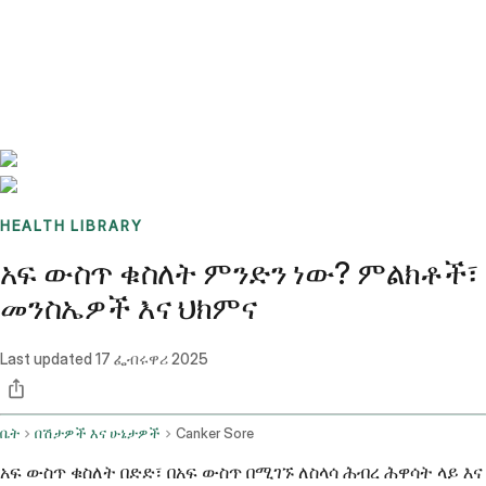
Benchmarks
Stories
FAQ
Sign up / Log in
HEALTH LIBRARY
አፍ ውስጥ ቁስለት ምንድን ነው? ምልክቶች፣
መንስኤዎች እና ህክምና
Last updated
17 ፌብሩዋሪ 2025
ቤት
በሽታዎች እና ሁኔታዎች
Canker Sore
አፍ ውስጥ ቁስለት በድድ፣ በአፍ ውስጥ በሚገኙ ለስላሳ ሕብረ ሕዋሳት ላይ እና