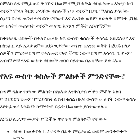
በምላስ ላይ የሚፈጠር ትንሽና ህመም የሚያስከትል ቁስል ነው። እነዚህ ክብ
ወይም ሞላላ ቅርጽ ያላቸው ቁስሎች ነጭ ወይም ቢጫ ማእከል ያላቸው
ሲሆን በቀይ ጠርዝ የተከበቡ ናቸው፣ እና ለአንድ ወይም ለሁለት ሳምንት ያህል
መብላት፣ መጠጣት ወይም መናገር እንኳን ምቾት አይሰማም።
ከቅዝቃዜ ቁስሎች በተለየ መልኩ አፍ ውስጥ ቁስሎች ተላላፊ አይደሉም እና
በከንፈር ላይ አይታዩም። በህይወታቸው ውስጥ በአንድ ወቅት ከ20% በላይ
ሰዎችን የሚጎዳ በጣም የተለመደ የአፍ ችግር ነው። በጣም አሳሳቢ ቢሆኑም
አብዛኛዎቹ የአፍ ውስጥ ቁስሎች ጠባሳ ሳይተዉ በራሳቸው ይድናሉ።
የአፍ ውስጥ ቁስሎች ምልክቶች ምንድናቸው?
በጣም ግልጽ የሆነው ምልክት በየዕለቱ እንቅስቃሴዎችን ምቾት አልባ
የሚያደርግ ህመም የሚያስከትል ክብ ቁስል በአፍ ውስጥ መታየት ነው። ቁስሉ
እየተፈጠረ እንደሆነ ከማየትዎ በፊት ህመሙን ያስተውላሉ።
እነኚህ ሊያጋጥሙዎት የሚችሉ ዋና ዋና ምልክቶች ናቸው፡-
ቁስሉ ከመታየቱ 1-2 ቀናት በፊት የሚቃጠል ወይም መንቀጥቀጥ
ስሜት