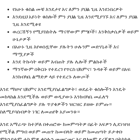
የአሁኑ ቁስል መቼ እንደታየ እና ለምን ያህል ጊዜ እንደነበረዎት
እንደዚህ አይነት ቁስሎች ምን ያህል ጊዜ እንደሚያገኙ እና ለምን ያህል
ጊዜ እንደሚቆዩ
ወረርሽኝን የሚያስከትሉ ማናቸውም ምግቦች፣ እንቅስቃሴዎች ወይም
ሁኔታዎች
በአሁኑ ጊዜ እየወሰዷቸው ያሉትን ሁሉንም መድሃኒቶች እና
ማሟያዎች
እንደ ትኩሳት ወይም እብጠት ያሉ ሌሎች ምልክቶች
ማንኛውም በቅርቡ የተደረገ የጥርስ ህክምና፣ ጉዳቶች ወይም በአፍ
እንክብካቤ ልማድዎ ላይ የተደረጉ ለውጦች
እንደ ማዘዣ ህክምና እንደሚያስፈልግዎት፣ ወደፊት ቁስሎችን እንዴት
መከላከል እንደሚችሉ ወይም ወዲያውኑ እንክብካቤ መፈለግ
እንደሚያስፈልግዎት ያሉ ጥያቄዎችን ዝርዝር ይዘው ይምጡ።
ስለሚያሳስብዎት ነገር ለመጠየቅ አያመንቱ።
እንደ አማራጭ ከተቻለ በቀጠሮው ከመምጣትዎ በፊት አፍዎን ሊደነዝዝ
የሚችል ምግብ ወይም መጠጥ ከመብላት ወይም ከመጠጣት ይታቀቡ
ምክንያቱም ሐኪምዎ ቁስሉን መመርመር እና የህመም ደረጃዎን በትክክል