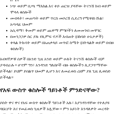
ነጭ ወይም ቢጫ ማእከል እና ቀይ ጠርዝ ያላቸው ትናንሽ ክብ ወይም
ሞላላ ቁስሎች
መብላት፣ መጠጣት ወይም ጥርስ መቦረሽ ሲደረግ የሚባባስ ሹል፣
አጣዳፊ ህመም
አሲዳማ፣ ቅመም ወይም ጨዋማ ምግቦችን ለመመገብ መቸገር
በመንጋጋዎ ስር ያሉ የሊምፍ ኖዶች እብጠት (በከባድ ሁኔታዎች)
ቀላል ትኩሳት ወይም በአጠቃላይ መጥፎ ስሜት (በትላልቅ ወይም በብዙ
ቁስሎች)
አብዛኛዎቹ ሰዎች በአንድ ጊዜ አንድ ወይም ሁለት ትናንሽ ቁስሎች ብቻ
ያዳብራሉ። ሆኖም ግን፣ አንዳንድ ግለሰቦች ብዙ ቁስሎችን ሊያጋጥማቸው
ይችላል፣ ይህም ይበልጥ ህመም ሊሆን እና ለመፈወስ ረዘም ያለ ጊዜ ሊወስድ
ይችላል።
የአፍ ውስጥ ቁስሎች ዓይነቶች ምንድናቸው?
ሶስት ዋና ዋና የአፍ ውስጥ ቁስሎች ዓይነቶች አሉ፣ እያንዳንዳቸው የተለያዩ
ባህሪያት እና የመፈወስ ጊዜዎች አሏቸው። ምን አይነት እንዳለዎት መረዳት