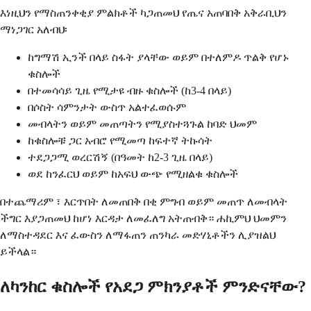
እነዚህን የማስጠንቀቂያ ምልክቶች ካጋጠመህ የጤና አጠባበቅ አቅራቢህን
ማነጋገር አለብህ፡
ከግማሽ ኢንች በላይ ስፋት ያላቸው ወይም በተለምዶ ጥልቅ የሆኑ
ቁስሎች
በተመሳሳይ ጊዜ የሚታዩ ብዙ ቁስሎች (ከ3-4 በላይ)
በሶስት ሳምንታት ውስጥ አልተፈወሱም
መብላትን ወይም መጠጣትን የሚያስተጓጉል ከባድ ህመም
ከቁስሎቹ ጋር አብሮ የሚመጣ ከፍተኛ ትኩሳት
ተደጋጋሚ ወረርሽኝ (በዓመት ከ2-3 ጊዜ በላይ)
ወደ ከንፈርህ ወይም ከአፍህ ውጭ የሚዘልቁ ቁስሎች
በተጨማሪም ፣ እርጥበት ለመጠበቅ በቂ ምግብ ወይም መጠጥ ለመብላት
ችግር እያጋጠመህ ከሆነ እርዳታ ለመፈለግ አትጠብቅ። ሐኪምህ ህመምን
ለማስተዳደር እና ፈውስን ለማፋጠን ጠንካራ መድሃኒቶችን ሊያዝልህ
ይችላል።
ለካንከር ቁስሎች የአደጋ ምክንያቶች ምንድናቸው?