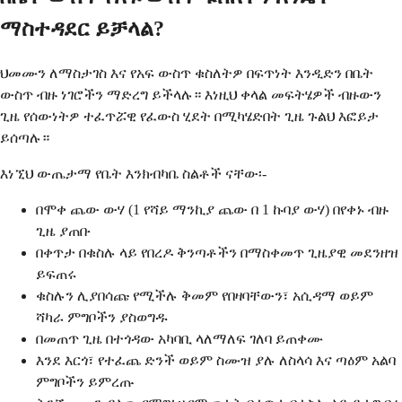
ማስተዳደር ይቻላል?
ህመሙን ለማስታገስ እና የአፍ ውስጥ ቁስለትዎ በፍጥነት እንዲድን በቤት
ውስጥ ብዙ ነገሮችን ማድረግ ይችላሉ። እነዚህ ቀላል መፍትሄዎች ብዙውን
ጊዜ የሰውነትዎ ተፈጥሯዊ የፈውስ ሂደት በሚካሄድበት ጊዜ ጉልህ እፎይታ
ይሰጣሉ።
እነኚህ ውጤታማ የቤት እንክብካቤ ስልቶች ናቸው፡-
በሞቀ ጨው ውሃ (1 የሻይ ማንኪያ ጨው በ 1 ኩባያ ውሃ) በየቀኑ ብዙ
ጊዜ ያጠቡ
በቀጥታ በቁስሉ ላይ የበረዶ ቅንጣቶችን በማስቀመጥ ጊዜያዊ መደንዘዝ
ይፍጠሩ
ቁስሉን ሊያበሳጩ የሚችሉ ቅመም የበዛባቸውን፣ አሲዳማ ወይም
ሻካራ ምግቦችን ያስወግዱ
በመጠጥ ጊዜ በተጎዳው አካባቢ ላለማለፍ ገለባ ይጠቀሙ
እንደ እርጎ፣ የተፈጨ ድንች ወይም ስሙዝ ያሉ ለስላሳ እና ጣዕም አልባ
ምግቦችን ይምረጡ