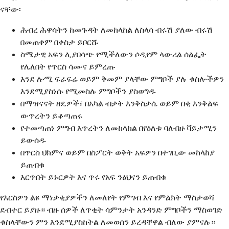
ናቸው፡
ሕብረ ሕዋሳትን ከመጉዳት ለመከላከል ለስላሳ ብሩሽ ያለው ብሩሽ
በመጠቀም በቀስታ ይቦርሹ
ስሜታዊ አፍን ሊያበሳጭ የሚችለውን ሶዲየም ላውሪል ሰልፌት
የሌለበት የጥርስ ሳሙና ይምረጡ
እንደ ሎሚ ፍራፍሬ ወይም ቅመም ያላቸው ምግቦች ያሉ ቁስሎችዎን
እንደሚያስነሱ የሚመስሉ ምግቦችን ያስወግዱ
በማዝናናት ዘዴዎች፣ በአካል ብቃት እንቅስቃሴ ወይም በቂ እንቅልፍ
ውጥረትን ይቆጣጠሩ
የተመጣጠነ ምግብ እጥረትን ለመከላከል በየዕለቱ ባለብዙ ቫይታሚን
ይውሰዱ
በጥርስ ህክምና ወይም በስፖርት ወቅት አፍዎን በተገቢው መከላከያ
ይጠብቁ
እርጥበት ይኑርዎት እና ጥሩ የአፍ ንፅህናን ይጠብቁ
የእርስዎን ልዩ ማነቃቂያዎችን ለመለየት የምግብ እና የምልክት ማስታወሻ
ደብተር ይያዙ። ብዙ ሰዎች ለጥቂት ሳምንታት አንዳንድ ምግቦችን ማስወገድ
ቁስላቸውን ምን እንደሚያስከትል ለመወሰን ይረዳቸዋል ብለው ያምናሉ።