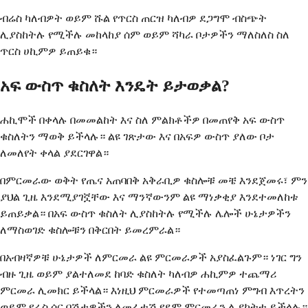
ብሬስ ካለብዎት ወይም ሹል የጥርስ ጠርዝ ካለብዎ ደጋግሞ ብስጭት
ሊያስከትሉ የሚችሉ መከላከያ ሰም ወይም ሻካራ ቦታዎችን ማለስለስ ስለ
ጥርስ ሀኪምዎ ይጠይቁ።
አፍ ውስጥ ቁስለት እንዴት ይታወቃል?
ሐኪሞች በቀላሉ በመመልከት እና ስለ ምልክቶችዎ በመጠየቅ አፍ ውስጥ
ቁስለትን ማወቅ ይችላሉ። ልዩ ገጽታው እና በአፍዎ ውስጥ ያለው ቦታ
ለመለየት ቀላል ያደርገዋል።
በምርመራው ወቅት የጤና አጠባበቅ አቅራቢዎ ቁስሎቹ መቼ እንደጀመሩ፣ ምን
ያህል ጊዜ እንደሚያገኟቸው እና ማንኛውንም ልዩ ማነቃቂያ እንደተመለከቱ
ይጠይቃል። በአፍ ውስጥ ቁስለት ሊያስከትሉ የሚችሉ ሌሎች ሁኔታዎችን
ለማስወገድ ቁስሎቹን በቅርበት ይመረምራል።
በአብዛኛዎቹ ሁኔታዎች ለምርመራ ልዩ ምርመራዎች አያስፈልጉም። ነገር ግን
ብዙ ጊዜ ወይም ያልተለመደ ከባድ ቁስለት ካለብዎ ሐኪምዎ ተጨማሪ
ምርመራ ሊመክር ይችላል። እነዚህ ምርመራዎች የተመጣጠነ ምግብ እጥረትን
ወይም የራስ ሰር በሽታዎችን ለመፈተሽ የደም ምርመራን ሊያካትቱ ይችላሉ።