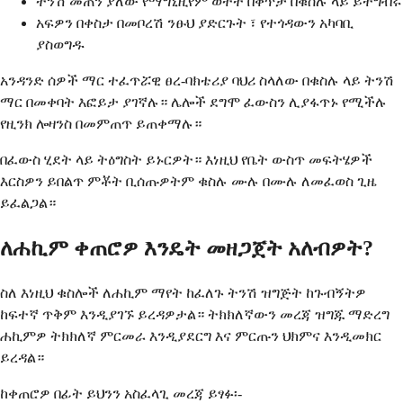
ትንሽ መጠን ያለው የማግኒዚየም ወተት በቀጥታ በቁስሉ ላይ ይተግብሩ
አፍዎን በቀስታ በመቦረሽ ንፁህ ያድርጉት ፣ የተጎዳውን አካባቢ
ያስወግዱ
አንዳንድ ሰዎች ማር ተፈጥሯዊ ፀረ-ባክቴሪያ ባህሪ ስላለው በቁስሉ ላይ ትንሽ
ማር በመቀባት እፎይታ ያገኛሉ። ሌሎች ደግሞ ፈውስን ሊያፋጥኑ የሚችሉ
የዚንክ ሎዛንስ በመምጠጥ ይጠቀማሉ።
በፈውስ ሂደት ላይ ትዕግስት ይኑርዎት። እነዚህ የቤት ውስጥ መፍትሄዎች
እርስዎን ይበልጥ ምቾት ቢሰጡዎትም ቁስሉ ሙሉ በሙሉ ለመፈወስ ጊዜ
ይፈልጋል።
ለሐኪም ቀጠሮዎ እንዴት መዘጋጀት አለብዎት?
ስለ እነዚህ ቁስሎች ለሐኪም ማየት ከፈለጉ ትንሽ ዝግጅት ከጉብኝትዎ
ከፍተኛ ጥቅም እንዲያገኙ ይረዳዎታል። ትክክለኛውን መረጃ ዝግጁ ማድረግ
ሐኪምዎ ትክክለኛ ምርመራ እንዲያደርግ እና ምርጡን ህክምና እንዲመክር
ይረዳል።
ከቀጠሮዎ በፊት ይህንን አስፈላጊ መረጃ ይፃፉ፡-