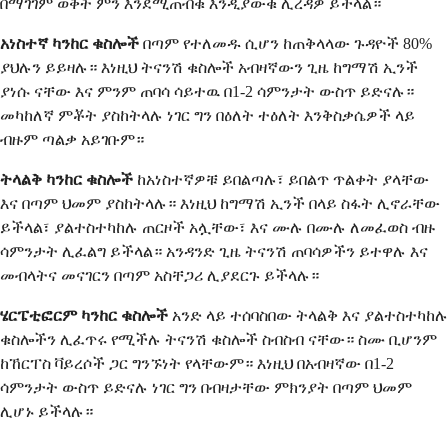
በማገገም ወቅት ምን እንደሚጠብቁ እንዲያውቁ ሊረዳዎ ይችላል።
አነስተኛ ካንከር ቁስሎች
በጣም የተለመዱ ሲሆን ከጠቅላላው ጉዳዮች 80%
ያህሉን ይይዛሉ። እነዚህ ትናንሽ ቁስሎች አብዛኛውን ጊዜ ከግማሽ ኢንች
ያነሱ ናቸው እና ምንም ጠባሳ ሳይተዉ በ1-2 ሳምንታት ውስጥ ይድናሉ።
መካከለኛ ምቾት ያስከትላሉ ነገር ግን በዕለት ተዕለት እንቅስቃሴዎች ላይ
ብዙም ጣልቃ አይገቡም።
ትላልቅ ካንከር ቁስሎች
ከአነስተኛዎቹ ይበልጣሉ፣ ይበልጥ ጥልቀት ያላቸው
እና በጣም ህመም ያስከትላሉ። እነዚህ ከግማሽ ኢንች በላይ ስፋት ሊኖራቸው
ይችላል፣ ያልተስተካከሉ ጠርዞች አሏቸው፣ እና ሙሉ በሙሉ ለመፈወስ ብዙ
ሳምንታት ሊፈልግ ይችላል። አንዳንድ ጊዜ ትናንሽ ጠባሳዎችን ይተዋሉ እና
መብላትና መናገርን በጣም አስቸጋሪ ሊያደርጉ ይችላሉ።
ሄርፔቲፎርም ካንከር ቁስሎች
አንድ ላይ ተሰባስበው ትላልቅ እና ያልተስተካከሉ
ቁስሎችን ሊፈጥሩ የሚችሉ ትናንሽ ቁስሎች ስብስብ ናቸው። ስሙ ቢሆንም
ከኸርፐስ ቫይረሶች ጋር ግንኙነት የላቸውም። እነዚህ በአብዛኛው በ1-2
ሳምንታት ውስጥ ይድናሉ ነገር ግን በብዛታቸው ምክንያት በጣም ህመም
ሊሆኑ ይችላሉ።