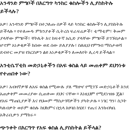
አንዳንድ ምግቦች በእርግጥ ካንከር ቁስሎችን ሊያስከትሉ
ይችላሉ?
አዎ፣ አንዳንድ ምግቦች በተጋለጡ ሰዎች ላይ ካንከር ቁስሎችን ሊያስከትሉ
ይችላሉ። የተለመዱ ምክንያቶች ሲትረስ ፍራፍሬዎች፣ ቲማቲም፣ ቅመም
ያላቸው ምግቦች፣ ቸኮሌት እና ከፍተኛ አሲድ ያላቸው ምግቦች ይገኙበታል።
ሆኖም አነቃቂዎች ከሰው ወደ ሰው ይለያያሉ፣ ስለዚህ የምግብ ማስታወሻ
ደብተር መያዝ የእርስዎን ልዩ አነቃቂዎችን ለመለየት ሊረዳ ይችላል።
አንቲሴፕቲክ መድኃኒቶችን በአፍ ቁስል ላይ መጠቀም ደህንነቱ
የተጠበቀ ነው?
አዎ፣ አብዛኛዎቹ ለአፍ ቁስል የሚውሉ ያለ ማዘዣ የሚገኙ መድኃኒቶች እንደ
አጠቃቀም መመሪያው ሲጠቀሙ ደህና ናቸው። እነዚህም የሚደነዝዙ ጄል፣
የአፍ ማጠቢያዎች እና የህመም ማስታገሻዎችን ያካትታሉ። ነገር ግን፣ ስጋት
ካለብዎት ወይም ቁስሉ ከህክምና በኋላ እየባሰ ከሄደ፣ የጤና እንክብካቤ
አቅራቢዎን ያማክሩ።
ጭንቀት በእርግጥ የአፍ ቁስል ሊያስከትል ይችላል?