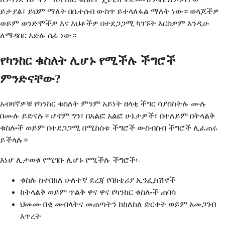
ይታያል፣ ይህም ማለት በቤተሰብ ውስጥ ይተላለፋል ማለት ነው። ወላጆችዎ
ወይም ወንድሞችዎ እና እህቶችዎ በተደጋጋሚ ካገኙት እርስዎም እንዲሁ
ለማዳበር እድሉ ሰፊ ነው።
የካንከር ቁስለት ሊሆኑ የሚችሉ ችግሮች
ምንድናቸው?
አብዛኛዎቹ የካንከር ቁስለት ምንም አይነት ዘላቂ ችግር ሳያስከትሉ ሙሉ
በሙሉ ይድናሉ። ሆኖም ግን፣ በአልፎ አልፎ ሁኔታዎች፣ በተለይም በትላልቅ
ቁስሎች ወይም በተደጋጋሚ በሚከሰቱ ችግሮች ውስብስብ ችግሮች ሊፈጠሩ
ይችላሉ።
እነሆ ሊታወቁ የሚገቡ ሊሆኑ የሚችሉ ችግሮች፡-
ቁስሉ ከተበከለ ሁለተኛ ደረጃ የባክቴሪያ ኢንፌክሽኖች
ከትላልቅ ወይም ጥልቅ ዋና ዋና የካንከር ቁስሎች ጠባሳ
ህመሙ በቂ መብላትና መጠጣትን ከከለከለ ድርቀት ወይም አመጋገብ
እጥረት