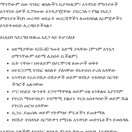
ማንኛውም ሰው ካንከር ቁስሎችን ቢያዳብርም፣ አንዳንድ ምክንያቶች
አንዳንድ ሰዎች ደጋግመው እንዲያገኟቸው ያደርጋሉ። የግል የአደጋ
ምክንያቶችህን መረዳት ወደፊት ወረርሽኞችን ለመከላከል እርምጃዎችን
እንድትወስድ ሊረዳህ ይችላል።
እነዚህን ካደረግህ የበለጠ አደጋ ላይ ትሆናለህ፡
ዕድሜያቸው ከ10-40 ዓመት እድሜ ያላቸው (ምንም እንኳን
በማንኛውም ዕድሜ ሊከሰት ቢችልም)
ሴት ናቸው፣ በተለይም በሆርሞናዊ ለውጦች ወቅት
በተደጋጋሚ ካንከር ቁስለት ያለባቸው የቤተሰብ ታሪክ አላቸው
አንዳንድ የራስ በሽታ በሽታዎች ወይም የበሽታ ተከላካይ ስርዓት
ችግሮች አሉባቸው
ሥር የሰደደ ጭንቀት ያጋጥማቸዋል ወይም በቂ እንቅልፍ አያገኙም
የጥርስ ማስተካከያ፣ ተስማሚ ያልሆኑ ጥርስ አስተካካዮች ወይም ሹል
የጥርስ ጠርዝ አላቸው
ሲጋራ ያጨሳሉ ወይም የትምባሆ ምርቶችን ይጠቀማሉ
የበሽታ ተከላካይ ስርዓትዎን የሚነኩ አንዳንድ መድሃኒቶችን ይወስዳሉ
አንዳንድ ሰዎችም ለካንከር ቁስለት ጄኔቲክ ቅድመ-ዝንባሌ እንዳላቸው