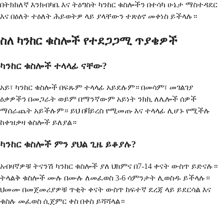
በትክክለኛ እንክብካቤ እና ትዕግስት ካንከር ቁስሎችን በተሳካ ሁኔታ ማስተዳደር
እና በዕለት ተዕለት ሕይወትዎ ላይ ያላቸውን ተጽዕኖ መቀነስ ይችላሉ።
ስለ ካንከር ቁስሎች የተደጋጋሚ ጥያቄዎች
ካንከር ቁስሎች ተላላፊ ናቸው?
አይ፣ ካንከር ቁስሎች በፍጹም ተላላፊ አይደሉም። በመሳም፣ መገልገያ
ዕቃዎችን በመጋራት ወይም በማንኛውም አይነት ንክኪ ለሌሎች ሰዎች
ማሰራጨት አይችሉም። ይህ በቫይረስ የሚመጡ እና ተላላፊ ሊሆኑ የሚችሉ
ከቀዝቃዛ ቁስሎች ይለያል።
ካንከር ቁስሎች ምን ያህል ጊዜ ይቆያሉ?
አብዛኛዎቹ ትናንሽ ካንከር ቁስሎች ያለ ህክምና በ7-14 ቀናት ውስጥ ይድናሉ።
ትላልቅ ቁስሎች ሙሉ በሙሉ ለመፈወስ 3-6 ሳምንታት ሊወስዱ ይችላሉ።
ህመሙ በመጀመሪያዎቹ ጥቂት ቀናት ውስጥ ከፍተኛ ደረጃ ላይ ይደርሳል እና
ቁስሉ መፈወስ ሲጀምር ቀስ በቀስ ይሻሻላል።