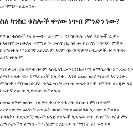
መገምገም ይፈልጋል።
ስለ ካንከር ቁስሎች ዋናው ነጥብ ምንድን ነው?
ካንከር ቁስሎች የተለመዱ፣ ህመም የሚያስከትሉ የአፍ ቁስሎች ሲሆኑ
በአብዛኛው በሁለት ሳምንታት ውስጥ በራሳቸው ይድናሉ። በጣም ምቾት
ቢያስከትሉም አደገኛ አይደሉም እናም በአብዛኛዎቹ ሁኔታዎች ዘላቂ ጉዳት
አያስከትሉም።
ማስታወስ ያለብዎት በጣም አስፈላጊው ነገር ህመምን ለማስታገስ እና ፈውስን
ለማስፋፋት ብዙ አማራጮች አሉዎት። እንደ ጨው ውሃ ማጠብ እና አነቃቂ
ምግቦችን ማስወገድ ያሉ ቀላል የቤት ውስጥ መፍትሄዎች በምቾት ደረጃዎ ላይ
ከፍተኛ ለውጥ ሊያመጡ ይችላሉ።
በመውደቅዎ ውስጥ ያሉትን ቅጦች ትኩረት ይስጡ፣ ምክንያቱም
አነቃቂዎችን መለየት ወደፊት ቁስሎችን ለመከላከል ሊረዳዎ ይችላል።
ትላልቅ፣ ተደጋጋሚ ወይም ዘላቂ ቁስሎች ካጋጠሙዎት ተጨማሪ የሕክምና
አማራጮችን ለማግኘት የሕክምና እርዳታ ለማግኘት አያመንቱ።