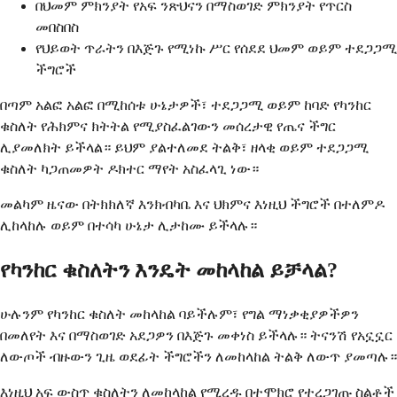
በህመም ምክንያት የአፍ ንጽህናን በማስወገድ ምክንያት የጥርስ
መበስበስ
የህይወት ጥራትን በእጅጉ የሚነኩ ሥር የሰደደ ህመም ወይም ተደጋጋሚ
ችግሮች
በጣም አልፎ አልፎ በሚከሰቱ ሁኔታዎች፣ ተደጋጋሚ ወይም ከባድ የካንከር
ቁስለት የሕክምና ክትትል የሚያስፈልገውን መሰረታዊ የጤና ችግር
ሊያመለክት ይችላል። ይህም ያልተለመደ ትልቅ፣ ዘላቂ ወይም ተደጋጋሚ
ቁስለት ካጋጠመዎት ዶክተር ማየት አስፈላጊ ነው።
መልካም ዜናው በትክክለኛ እንክብካቤ እና ህክምና እነዚህ ችግሮች በተለምዶ
ሊከላከሉ ወይም በተሳካ ሁኔታ ሊታከሙ ይችላሉ።
የካንከር ቁስለትን እንዴት መከላከል ይቻላል?
ሁሉንም የካንከር ቁስለት መከላከል ባይችሉም፣ የግል ማነቃቂያዎችዎን
በመለየት እና በማስወገድ አደጋዎን በእጅጉ መቀነስ ይችላሉ። ትናንሽ የአኗኗር
ለውጦች ብዙውን ጊዜ ወደፊት ችግሮችን ለመከላከል ትልቅ ለውጥ ያመጣሉ።
እነዚህ አፍ ውስጥ ቁስለትን ለመከላከል የሚረዱ በተሞክሮ የተረጋገጡ ስልቶች