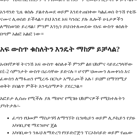
አንዳንድ ጊዜ ቁስሉ ያልተለመደ ወይም እንደተጠበቀው ካልፈወሰ ትንሽ የቲሹ
ናሙና ሊወሰድ ይችላል። ይህ እንደ አፍ ካንሰር ያሉ ሌሎች ሁኔታዎችን
ለማስወገድ ይረዳል፣ ምንም እንኳን ይህ በተለመደው የአፍ ውስጥ ቁስለት
በጣም አልፎ አልፎ ነው።
አፍ ውስጥ ቁስለትን እንዴት ማከም ይቻላል?
አብዛኛዎቹ ትናንሽ አፍ ውስጥ ቁስለቶች ምንም ልዩ ህክምና ሳይደረግላቸው
በ1-2 ሳምንታት ውስጥ በራሳቸው ይድናሉ። ሆኖም ህመሙን ለመቀነስ እና
ፈውስን ለማፋጠን የሚረዱ በርካታ አማራጮች አሉ፣ ይህም በማገገሚያ
ወቅት ይበልጥ ምቾት እንዲሰማዎት ያደርጋል።
እፎይታ ሊሰጡ የሚችሉ ያለ ማዘዣ የሚገዙ ህክምናዎች የሚከተሉትን
ያካትታሉ፡-
ፈጣን የህመም ማስታገሻ ለማግኘት ቤንዞኬይን ወይም ሊዶኬይን የያዙ
አካባቢያዊ ማደንዘዣ ጄል
አካባቢውን ንጹህ ለማድረግ የሃይድሮጅን ፐርኦክሳይድ ወይም የጨው