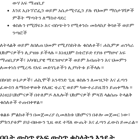
ውሃ አፍ ማጠቢያ
እንደ ኢቡፕሮፌን ወይም አሴታሚኖፌን ያሉ የህመም ማስታገሻዎች
ምቾት ማጣትን ለማስተዳደር
ቁስሉን የሚሸፍኑ እና ብስጭትን የሚቀንሱ መከላከያ ቅባቶች ወይም
ንጣፎች
ለትላልቅ ወይም ለበለጠ ህመም የሚያስከትሉ ቁስለቶች፣ ሐኪምዎ ጠንካራ
ህክምናዎችን ሊያዝዙ ይችላሉ። እነዚህም ስቴሮይድ የያዙ የማዘዣ አፍ
ማጠቢያዎች፣ አካባቢያዊ ማደንዘዣዎች ወይም እብጠትን እና ህመምን
ለመቀነስ የሚረዱ የአፍ መድሃኒቶችን ሊያካትቱ ይችላሉ።
በከባድ ሁኔታዎች፣ ሐኪሞች አንዳንድ ጊዜ ቁስሉን ለመዝጋት እና ፈጣን
ፈውስን ለማስተዋወቅ የሌዘር ቴራፒ ወይም ካውተራይዜሽን ይጠቀማሉ።
እነዚህ ህክምናዎች በተለምዶ ለሌሎች ህክምናዎች ምላሽ ላልሰጡ ትላልቅ
ቁስለቶች ተጠብቀዋል።
ቁልፉ ምልክቶችን በመጀመሪያ ሲመለከቱ ህክምናን በቶሎ መጀመር ነው፣
ምክንያቱም ይህ ብዙውን ጊዜ ወደ ተሻለ ውጤት እና ፈጣን ፈውስ ይመራል።
በቤት ውስጥ የአፍ ውስጥ ቁስለትን እንዴት