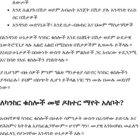
ለውጦች
እንደ ሴልያክ በሽታ ወይም እብጠት አንጀት በሽታ ያሉ አንዳንድ የራስ
ሰር በሽታዎች
አንዳንድ መድሃኒቶች፣ እንደ ቤታ-ብሎከር እና ህመም ማስታገሻዎች
በአንዳንድ ሁኔታዎች ካንከር ቁስሎች እንደ ቤህሼት በሽታ ወይም ዑደታዊ
ኒውትሮፔኒያ ላሉ አልፎ አልፎ በሚከሰቱ በሽታዎችም ሊዛመዱ ይችላሉ።
እነዚህ ሁኔታዎች በሰውነት ውስጥ ሌሎች ምልክቶች ጋር አብረው ተደጋጋሚ
እና ከባድ የአፍ ቁስሎችን ያስከትላሉ።
ያ ቢሆንም ብዙ ሰዎች ምንም ግልጽ ማነቃቂያ ሳይኖር ካንከር ቁስሎችን
ያዳብራሉ፣ ይህም ብስጭት ሊሆን ይችላል ነገር ግን ሙሉ በሙሉ መደበኛ
ነው።
ለካንከር ቁስሎች መቼ ዶክተር ማየት አለቦት?
አብዛኛዎቹ ካንከር ቁስሎች በሁለት ሳምንታት ውስጥ በራሳቸው ይድናሉ እና
የሕክምና ክትትል አያስፈልጋቸውም። ሆኖም ግን፣ ሙያዊ እንክብካቤ መፈለግ
አስፈላጊ የሆኑባቸው አንዳንድ ሁኔታዎች አሉ።