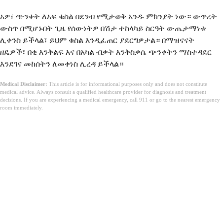
አዎ፣ ጭንቀት ለአፍ ቁስል በደንብ የሚታወቅ አንዱ ምክንያት ነው። ውጥረት
ውስጥ በሚሆኑበት ጊዜ የሰውነትዎ በሽታ ተከላካይ ስርዓት ውጤታማነቱ
ሊቀንስ ይችላል፣ ይህም ቁስል እንዲፈጠር ያደርግዎታል። በማዝናናት
ዘዴዎች፣ በቂ እንቅልፍ እና በአካል ብቃት እንቅስቃሴ ጭንቀትን ማስተዳደር
እንደገና መከሰትን ለመቀነስ ሊረዳ ይችላል።
Medical Disclaimer:
This article is for informational purposes only and does not constitute
medical advice. Always consult a qualified healthcare provider for diagnosis and treatment
decisions. If you are experiencing a medical emergency, call 911 or go to the nearest emergency
room immediately.