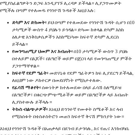
የሚያስፈልግዎትን ድጋፍ እንዲያገኙ ሊረዳዎ ይችላል። ሊያጋጥሙዎት
የሚችሉ በጣም የተለመዱ የጎንዮሽ ጉዳቶች እዚህ አሉ:
ድካም እና ድክመት፡
ይህ በጣም የተለመደው የጎንዮሽ ጉዳት ሲሆን በ10
ታካሚዎች ውስጥ 4 ያህሉን ይጎዳል። ድካሙ ከቀላል ድካም እስከ
ዕለታዊ እንቅስቃሴዎችን እስከሚነካው ከፍተኛ ድካም ሊደርስ
ይችላል።
የመገጣጠሚያ ህመም እና እብጠት፡
በ10 ታካሚዎች ውስጥ 3 ያህሉ
በተለይም በእጆች፣ በእግሮች ወይም በጀርባ ላይ የመገጣጠሚያ ምቾት
ያጋጥማቸዋል።
ከፍተኛ የደም ግፊት፡
መድሃኒቱ የደም ግፊትዎን ከፍ ሊያደርግ ይችላል,
ለዚህም ነው ዶክተርዎ በመደበኛነት የሚከታተለው.
የፈሳሽ ማቆየት፡
ሰውነትዎ ከተለመደው በላይ ፈሳሽ ስለሚይዝ
በእግሮችዎ፣ በቁርጭምጭሚቶችዎ ወይም በእግሮችዎ ላይ እብጠት
ሊያስተውሉ ይችላሉ።
ትኩስ ብልጭታዎች፡
እነዚህ ድንገተኛ የሙቀት ስሜቶች እና ላብ
የሚከሰቱት በቴስቶስትሮን መጠን ከፍተኛ ቅናሽ ምክንያት ነው።
እነዚህ የጎንዮሽ ጉዳቶች በአጠቃላይ በደንብ ይታገሳሉ, እና የጤና እንክብካቤ