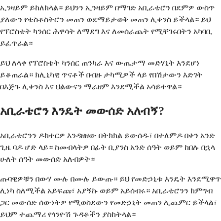
ኢንዛይም ይከለክላል። ይህንን ኢንዛይም በማገድ አቢራቴሮን በደምዎ ውስጥ
ያለውን የቴስቶስትሮን መጠን ወደማይታወቅ መጠን ሊቀንስ ይችላል። ይህ
የፕሮስቴት ካንሰር ሕዋሳት ለማደግ እና ለመሰራጨት የሚቸገሩበትን አካባቢ
ይፈጥራል።
ይህ ለላቀ የፕሮስቴት ካንሰር ጠንካራ እና ውጤታማ መድሃኒት እንደሆነ
ይቆጠራል። ክሊኒካዊ ጥናቶች በብዙ ታካሚዎች ላይ የበሽታውን እድገት
በእጅጉ ሊቀንስ እና ህልውናን ማራዘም እንደሚችል አሳይተዋል።
አቢራቴሮን እንዴት መውሰድ አለብኝ?
አቢራቴሮንን ዶክተርዎ እንዳዘዘው በትክክል ይውሰዱ፣ በተለምዶ በቀን አንድ
ጊዜ ባዶ ሆድ ላይ። ከመብላትዎ በፊት ቢያንስ አንድ ሰዓት ወይም ከበሉ በኋላ
ሁለት ሰዓት መውሰድ አለብዎት።
ጡባዊዎቹን በውሃ ሙሉ በሙሉ ይውጡ። ይህ የመድኃኒቱ እንዴት እንደሚዋጥ
ሊነካ ስለሚችል አይፍጩ፣ አያኝኩ ወይም አይሰብሩ። አቢራቴሮንን ከምግብ
ጋር መውሰድ ሰውነትዎ የሚወስደውን የመድኃኒት መጠን ሊጨምር ይችላል፣
ይህም ተጨማሪ የጎንዮሽ ጉዳቶችን ያስከትላል።