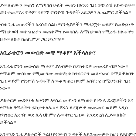
ያመለጠውን መጠን ለማካካስ ሁለት መጠን በአንድ ጊዜ በጭራሽ አይውሰዱ።
ይህ ተጨማሪ ጥቅም ሳያገኙ የጎንዮሽ ጉዳቶች አደጋዎን ሊጨምር ይችላል።
ብዙ ጊዜ መጠኖችን ከረሱ፣ ስልክ ማንቂያዎችን ማዘጋጀት ወይም የመድኃኒት
ማስታወሻ መተግበሪያን መጠቀምን የመሳሰሉ ለማስታወስ የሚረዱ ስልቶችን
በተመለከተ ከሐኪምዎ ጋር ይነጋገሩ።
አቢራቴሮን መውሰድ መቼ ማቆም እችላለሁ?
አቢራቴሮንን መውሰድ ማቆም ያለብዎት በዶክተርዎ መመሪያ ብቻ ነው።
የማቆም ውሳኔው የሚመጣው መድሃኒቱ ካንሰርዎን መቆጣጠር በማይችልበት
ጊዜ ወይም የጎንዮሽ ጉዳቶች ለመቆጣጠር በጣም አስቸጋሪ በሚሆኑበት ጊዜ
ነው።
ዶክተርዎ መድሃኒቱ አሁንም እየሰራ መሆኑን ለማወቅ የ PSA ደረጃዎችን እና
የምስል ቅኝቶችን ይከታተላሉ። የ PSA ደረጃዎች መጨመር ወይም አዲስ
የካንሰር እድገት ወደ ሌላ ህክምና ለመቀየር ጊዜው እንደደረሰ ሊያመለክት
ይችላል።
አንዳንድ ጊዜ ዶክተሮች ጉልህ የጎንዮሽ ጉዳቶች እያጋጠሙዎት ከሆነ የሕክምና