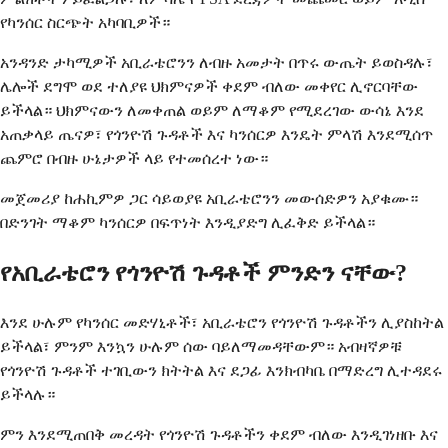
የካንሰር ስርጭት አካባቢዎች።
አንዳንድ ታካሚዎች አቢራቴሮንን ለብዙ አመታት በጥሩ ውጤት ይወስዳሉ፣
ሌሎች ደግሞ ወደ ተለያዩ ህክምናዎች ቀደም ብለው መቀየር ሊኖርባቸው
ይችላል። ህክምናውን ለመቀጠል ወይም ለማቆም የሚደረገው ውሳኔ እንደ
አጠቃላይ ጤናዎ፣ የጎንዮሽ ጉዳቶች እና ካንሰርዎ እንዴት ምላሽ እንደሚሰጥ
ጨምሮ በብዙ ሁኔታዎች ላይ የተመሰረተ ነው።
መጀመሪያ ከሐኪምዎ ጋር ሳይወያዩ አቢራቴሮንን መውሰድዎን አያቁሙ።
በድንገት ማቆም ካንሰርዎ በፍጥነት እንዲያድግ ሊፈቅድ ይችላል።
የአቢራቴሮን የጎንዮሽ ጉዳቶች ምንድን ናቸው?
እንደ ሁሉም የካንሰር መድሃኒቶች፣ አቢራቴሮን የጎንዮሽ ጉዳቶችን ሊያስከትል
ይችላል፣ ምንም እንኳን ሁሉም ሰው ባይለማመዳቸውም። አብዛኛዎቹ
የጎንዮሽ ጉዳቶች ተገቢውን ክትትል እና ደጋፊ እንክብካቤ በማድረግ ሊተዳደሩ
ይችላሉ።
ምን እንደሚጠበቅ መረዳት የጎንዮሽ ጉዳቶችን ቀደም ብለው እንዲገነዘቡ እና