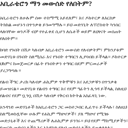
አቢራቴሮን ማን መውሰድ የለበትም?
አቢራቴሮን ለሁሉም ሰው ተስማሚ አይደለም፣ እና ዶክተርዎ ለእርስዎ
ትክክል መሆኑን በጥንቃቄ ይገመግማሉ። ይህ መድሃኒት ለፕሮስቴት ካንሰር
ላለባቸው ወንዶች ብቻ የተፈቀደ ሲሆን ለሴቶች ወይም ለህፃናት መሰጠት
የለበትም።
ከባድ የጉበት በሽታ ካለብዎ አቢራቴሮን መውሰድ የለብዎትም፣ ምክንያቱም
መድሃኒቱ በጉበት ስለሚሰራ እና የጉበት ተግባርን ሊያባብስ ይችላል። ዶክተርዎ
ህክምና ከመጀመርዎ በፊት የጉበትዎን ተግባር በደም ምርመራዎች
ያረጋግጣሉ።
የልብ ችግር ታሪክ ካለብዎ ሐኪምዎ ጥቅሞቹን እና አደጋዎቹን በጥንቃቄ
ይመዝናል። መድሃኒቱ የልብን ተግባር እና የደም ግፊትን ሊጎዳ ይችላል, ስለዚህ
የልብና የደም ቧንቧ በሽታ ካለብዎ የቅርብ ክትትል አስፈላጊ ነው.
አንዳንድ መድሃኒቶች ከአቢራቴሮን ጋር መስተጋብር ሊፈጥሩ ይችላሉ፣ ስለዚህ
ስለሚወስዷቸው ሁሉም የሐኪም ማዘዣዎች፣ ያለ ማዘዣ የሚገዙ
መድኃኒቶች እና ተጨማሪዎች ለሐኪምዎ ይንገሩ። ይህ የደም ማከሚያዎችን፣
የመናድ መድኃኒቶችን እና አንዳንድ የልብ መድኃኒቶችን ያጠቃልላል።