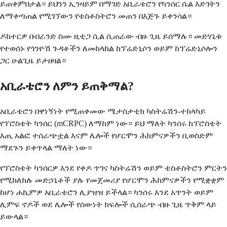
ይጠቀምበታል። ይህንን ኢንዛይም በማገድ አቢራቴሮን የካንሰር ሴል እድገትን
ለማቀጣጠል የሚገኘውን የቴስቶስትሮን መጠን በእጅጉ ይቀንሳል።
ዶክተርዎ በብራንድ ስሙ ዚቲጋ ሲል ሲጠራው ብዙ ጊዜ ይሰማሉ። መድሃኒቱ
የተወሰኑ የጎንዮሽ ጉዳቶችን ለመከላከል ከፕሬድኒሶን ወይም ከፕሬድኒሶሎን
ጋር ሁልጊዜ ይታዘዛል።
አቢራቴሮን ለምን ይጠቅማል?
አቢራቴሮን በዋነኝነት የሚጠቀመው ሜታስታቲክ ካስትሬሽን-ተከላካይ
የፕሮስቴት ካንሰር (mCRPC) ለማከም ነው። ይህ ማለት ካንሰሩ ከፕሮስቴት
እጢ አልፎ ተሰራጭቷል እናም ሌሎች የሆርሞን ሕክምናዎችን ቢወስድም
ማደጉን ይቀጥላል ማለት ነው።
የፕሮስቴት ካንሰርዎ እንደ የቀዶ ጥገና ካስትሬሽን ወይም ቴስቶስትሮን ምርትን
የሚከለክሉ መድኃኒቶች ያሉ የመጀመሪያ የሆርሞን ሕክምናዎችን የሚቋቋም
ከሆነ ሐኪምዎ አቢራቴሮን ሊያዝዝ ይችላል። ካንሰሩ እንደ አጥንት ወይም
ሊምፍ ኖዶች ወደ ሌሎች የሰውነት ክፍሎች ሲሰራጭ ብዙ ጊዜ ጥቅም ላይ
ይውላል።