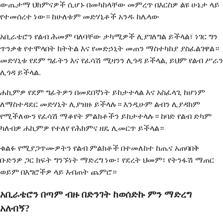
ውጤታማ ህክምናዎች ሲሆኑ በመካከላቸው መምረጥ በእርስዎ ልዩ ሁኔታ ላይ
የተመሰረተ ነው። ከሁለቱም መድሃኒቶች አንዱ ከሌላው
አቢራቴሮን የልብ ሕመም ባለባቸው ታካሚዎች ሊያገለግል ይችላል፣ ነገር ግን
ጥንቃቄ የተሞላበት ክትትል እና የመድኃኒት መጠን ማስተካከያ ያስፈልገዋል።
መድሃኒቱ የደም ግፊትን እና የፈሳሽ ሚዛንን ሊጎዳ ይችላል, ይህም የልብ ሥራን
ሊጎዳ ይችላል.
ሐኪምዎ የደም ግፊትዎን በመደበኛነት ይከታተላል እና አስፈላጊ ከሆነም
ለማስተዳደር መድሃኒት ሊያዝዙ ይችላሉ። እንዲሁም ልብን ሊያዳክም
የሚችለውን የፈሳሽ ማቆየት ምልክቶችን ይከታተላሉ። ከባድ የልብ ድካም
ካለብዎ ሐኪምዎ የተለየ የሕክምና ዘዴ ሊመርጥ ይችላል።
ቁልፉ የሚያጋጥሙዎትን የልብ ምልክቶች በተመለከተ ከጤና አጠባበቅ
ቡድንዎ ጋር ክፍት ግንኙነት ማድረግ ነው፣ የደረት ህመም፣ የትንፋሽ ማጠር
ወይም በእግሮችዎ ላይ እብጠት ጨምሮ።
አቢራቴሮን በጣም ብዙ በድንገት ከወሰድኩ ምን ማድረግ
አለብኝ?