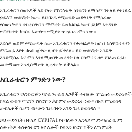
አቢራቴሮን በወንዶች ላይ የላቀ የፕሮስቴት ካንሰርን ለማከም በተለይ የተነደፈ
ኃይለኛ መድሃኒት ነው። ይህ በአፍ የሚወሰድ መድሃኒት የሚሰራው
የሰውነትዎን ቴስቶስትሮን ማምረት በመከልከል ነው፣ ይህም አንዳንድ
የፕሮስቴት ካንሰር እድገትን የሚያቀጣጥል ሆርሞን ነው።
እርስዎ ወይም የሚወዱት ሰው አቢራቴሮን የታዘዘልዎት ከሆነ፣ አስቸጋሪ የሆነ
ምርመራ እየተ dealingችሁ ሊሆን ይችላል። ይህ መድሃኒት እንዴት
እንደሚሰራ እና ምን እንደሚጠበቅ መረዳት ስለ ህክምና ጉዞዎ የበለጠ በራስ
መተማመን እንዲሰማዎት ሊረዳዎት ይችላል።
አቢራቴሮን ምንድን ነው?
አቢራቴሮን የአንድሮጅን ባዮሲንተሲስ አጋቾች ተብለው ከሚጠሩ መድኃኒቶች
ክፍል ውስጥ የሚገኝ የሆርሞን ሕክምና መድኃኒት ነው። በአፍ የሚወሰዱ
ታብሌቶች ሲሆን ብዙውን ጊዜ በቀን አንድ ጊዜ ይወሰዳሉ።
ይህ መድሃኒት በተለይ CYP17A1 የተባለውን ኢንዛይም ያነጣጠረ ሲሆን
ሰውነትዎ ቴስቶስትሮን እና ሌሎች የወንድ ሆርሞኖችን ለማምረት