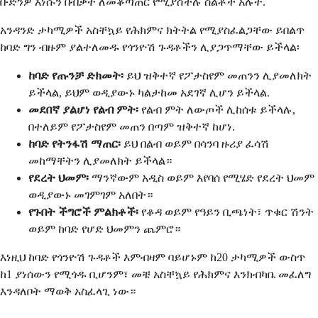
ቡድንዎ እነሱን በብቃት ለመቆጣጠር የሚያስችሉ ስልቶች አሉት.
አንዳንድ ታካሚዎች አስቸኳይ የሕክምና ክትትል የሚያስፈልጋቸው ይበልጥ
ከባድ ግን ብዙም ያልተለመዱ የጎንዮሽ ጉዳቶችን ሊያጋጥማቸው ይችላል፡
ከባድ የጡንቻ ድክመት፡
ይህ ዝቅተኛ የፖታስየም መጠንን ሊያመለክት
ይችላል, ይህም ወዲያውኑ ካልታከመ አደገኛ ሊሆን ይችላል.
መደበኛ ያልሆነ የልብ ምት፡
የልብ ምት ለውጦች ሊከሰቱ ይችላሉ,
በተለይም የፖታስየም መጠን በጣም ዝቅተኛ ከሆነ.
ከባድ የትንፋሽ ማጠር፡
ይህ በልብ ወይም በሳንባ ዙሪያ ፈሳሽ
መከማቸትን ሊያመለክት ይችላል።
የደረት ህመም፡
ማንኛውም አዲስ ወይም እየባሰ የሚሄድ የደረት ህመም
ወዲያውኑ መገምገም አለበት።
የጉበት ችግሮች ምልክቶች፡
የቆዳ ወይም የዓይን ቢጫነት፣ ጥቁር ሽንት
ወይም ከባድ የሆድ ህመምን ጨምሮ።
እነዚህ ከባድ የጎንዮሽ ጉዳቶች እምብዛም ባይሆኑም ከ20 ታካሚዎች ውስጥ
ከ1 ያነሰውን የሚጎዱ ቢሆንም፣ መቼ አስቸኳይ የሕክምና እንክብካቤ መፈለግ
እንዳለቦት ማወቅ አስፈላጊ ነው።