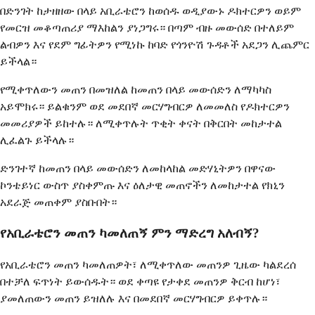
በድንገት ከታዘዘው በላይ አቢራቴሮን ከወሰዱ ወዲያውኑ ዶክተርዎን ወይም
የመርዝ መቆጣጠሪያ ማእከልን ያነጋግሩ። በጣም ብዙ መውሰድ በተለይም
ልብዎን እና የደም ግፊትዎን የሚነኩ ከባድ የጎንዮሽ ጉዳቶች አደጋን ሊጨምር
ይችላል።
የሚቀጥለውን መጠን በመዝለል ከመጠን በላይ መውሰድን ለማካካስ
አይሞክሩ። ይልቁንም ወደ መደበኛ መርሃግብርዎ ለመመለስ የዶክተርዎን
መመሪያዎች ይከተሉ። ለሚቀጥሉት ጥቂት ቀናት በቅርበት መከታተል
ሊፈልጉ ይችላሉ።
ድንገተኛ ከመጠን በላይ መውሰድን ለመከላከል መድሃኒትዎን በዋናው
ኮንቴይነር ውስጥ ያስቀምጡ እና ዕለታዊ መጠኖችን ለመከታተል የክኒን
አደራጅ መጠቀም ያስቡበት።
የአቢራቴሮን መጠን ካመለጠኝ ምን ማድረግ አለብኝ?
የአቢራቴሮን መጠን ካመለጠዎት፣ ለሚቀጥለው መጠንዎ ጊዜው ካልደረሰ
በተቻለ ፍጥነት ይውሰዱት። ወደ ቀጣዩ የታቀደ መጠንዎ ቅርብ ከሆነ፣
ያመለጠውን መጠን ይዝለሉ እና በመደበኛ መርሃግብርዎ ይቀጥሉ።