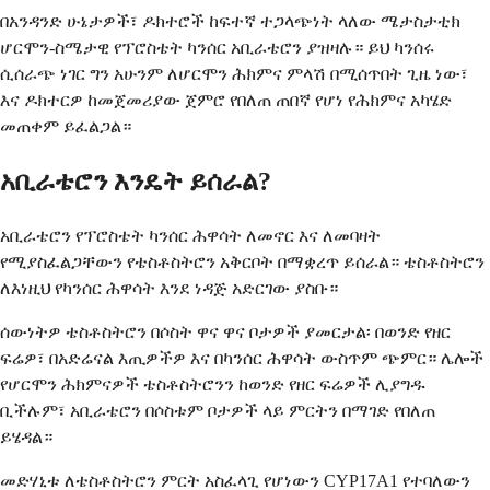
በአንዳንድ ሁኔታዎች፣ ዶክተሮች ከፍተኛ ተጋላጭነት ላለው ሜታስታቲክ
ሆርሞን-ስሜታዊ የፕሮስቴት ካንሰር አቢራቴሮን ያዝዛሉ። ይህ ካንሰሩ
ሲሰራጭ ነገር ግን አሁንም ለሆርሞን ሕክምና ምላሽ በሚሰጥበት ጊዜ ነው፣
እና ዶክተርዎ ከመጀመሪያው ጀምሮ የበለጠ ጠበኛ የሆነ የሕክምና አካሄድ
መጠቀም ይፈልጋል።
አቢራቴሮን እንዴት ይሰራል?
አቢራቴሮን የፕሮስቴት ካንሰር ሕዋሳት ለመኖር እና ለመባዛት
የሚያስፈልጋቸውን የቴስቶስትሮን አቅርቦት በማቋረጥ ይሰራል። ቴስቶስትሮን
ለእነዚህ የካንሰር ሕዋሳት እንደ ነዳጅ አድርገው ያስቡ።
ሰውነትዎ ቴስቶስትሮን በሶስት ዋና ዋና ቦታዎች ያመርታል፡ በወንድ የዘር
ፍሬዎ፣ በአድሬናል እጢዎችዎ እና በካንሰር ሕዋሳት ውስጥም ጭምር። ሌሎች
የሆርሞን ሕክምናዎች ቴስቶስትሮንን ከወንድ የዘር ፍሬዎች ሊያግዱ
ቢችሉም፣ አቢራቴሮን በሶስቱም ቦታዎች ላይ ምርትን በማገድ የበለጠ
ይሄዳል።
መድሃኒቱ ለቴስቶስትሮን ምርት አስፈላጊ የሆነውን CYP17A1 የተባለውን