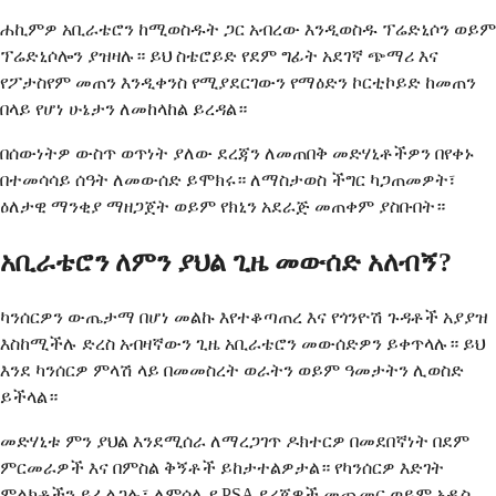
ሐኪምዎ አቢራቴሮን ከሚወስዱት ጋር አብረው እንዲወስዱ ፕሬድኒሶን ወይም
ፕሬድኒሶሎን ያዝዛሉ። ይህ ስቴሮይድ የደም ግፊት አደገኛ ጭማሪ እና
የፖታስየም መጠን እንዲቀንስ የሚያደርገውን የማዕድን ኮርቲኮይድ ከመጠን
በላይ የሆነ ሁኔታን ለመከላከል ይረዳል።
በሰውነትዎ ውስጥ ወጥነት ያለው ደረጃን ለመጠበቅ መድሃኒቶችዎን በየቀኑ
በተመሳሳይ ሰዓት ለመውሰድ ይሞክሩ። ለማስታወስ ችግር ካጋጠመዎት፣
ዕለታዊ ማንቂያ ማዘጋጀት ወይም የክኒን አደራጅ መጠቀም ያስቡበት።
አቢራቴሮን ለምን ያህል ጊዜ መውሰድ አለብኝ?
ካንሰርዎን ውጤታማ በሆነ መልኩ እየተቆጣጠረ እና የጎንዮሽ ጉዳቶች አያያዝ
እስከሚችሉ ድረስ አብዛኛውን ጊዜ አቢራቴሮን መውሰድዎን ይቀጥላሉ። ይህ
እንደ ካንሰርዎ ምላሽ ላይ በመመስረት ወራትን ወይም ዓመታትን ሊወስድ
ይችላል።
መድሃኒቱ ምን ያህል እንደሚሰራ ለማረጋገጥ ዶክተርዎ በመደበኛነት በደም
ምርመራዎች እና በምስል ቅኝቶች ይከታተልዎታል። የካንሰርዎ እድገት
ምልክቶችን ይፈልጋሉ፣ ለምሳሌ የ PSA ደረጃዎች መጨመር ወይም አዲስ