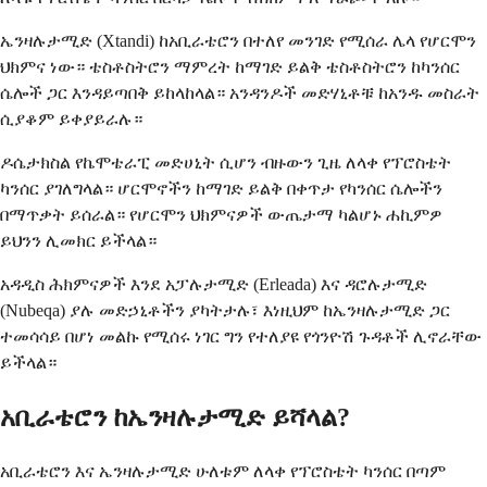
ኤንዛሉታሚድ (Xtandi) ከአቢራቴሮን በተለየ መንገድ የሚሰራ ሌላ የሆርሞን
ህክምና ነው። ቴስቶስትሮን ማምረት ከማገድ ይልቅ ቴስቶስትሮን ከካንሰር
ሴሎች ጋር እንዳይጣበቅ ይከላከላል። አንዳንዶች መድሃኒቶቹ ከአንዱ መስራት
ሲያቆም ይቀያይራሉ።
ዶሴታክስል የኬሞቴራፒ መድሀኒት ሲሆን ብዙውን ጊዜ ለላቀ የፕሮስቴት
ካንሰር ያገለግላል። ሆርሞኖችን ከማገድ ይልቅ በቀጥታ የካንሰር ሴሎችን
በማጥቃት ይሰራል። የሆርሞን ህክምናዎች ውጤታማ ካልሆኑ ሐኪምዎ
ይህንን ሊመክር ይችላል።
አዳዲስ ሕክምናዎች እንደ አፓሉታሚድ (Erleada) እና ዳሮሉታሚድ
(Nubeqa) ያሉ መድኃኒቶችን ያካትታሉ፣ እነዚህም ከኤንዛሉታሚድ ጋር
ተመሳሳይ በሆነ መልኩ የሚሰሩ ነገር ግን የተለያዩ የጎንዮሽ ጉዳቶች ሊኖራቸው
ይችላል።
አቢራቴሮን ከኤንዛሉታሚድ ይሻላል?
አቢራቴሮን እና ኤንዛሉታሚድ ሁለቱም ለላቀ የፕሮስቴት ካንሰር በጣም