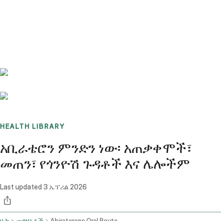
Benchmarks
Stories
FAQ
Sign up / Log in
HEALTH LIBRARY
አቢራቴሮን ምንድን ነው፡ አጠቃቀሞች፣
መጠን፣ የጎንዮሽ ጉዳቶች እና ሌሎችም
Last updated
3 ኤፕሪል 2026
ቤት
መድሃኒቶች
Abiraterone Oral Route