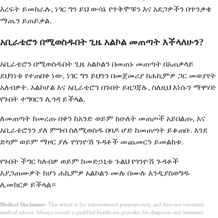
እረፍት ይመክራሉ, ነገር ግን ይህ ውሳኔ የጥቅሞቹን እና አደጋዎችን በጥንቃቄ
ማጤን ይጠይቃል.
አቢራቴሮን በሚወስዱበት ጊዜ አልኮል መጠጣት እችላለሁን?
አቢራቴሮን በሚወስዱበት ጊዜ አልኮልን በመጠኑ መጠጣት በአጠቃላይ
ደህንነቱ የተጠበቀ ነው, ነገር ግን ይህንን በመጀመሪያ ከሐኪምዎ ጋር መወያየት
አለብዎት. አልኮሆል እና አቢራቴሮን በጉበት ይዘጋጃሉ, ስለዚህ እነሱን ማዋሃድ
የጉበት ተግባርን ሊጎዳ ይችላል.
ለመጠጣት ከመረጡ በቀን ከአንድ ወይም ከሁለት መጠጦች አይበልጡ, እና
አቢራቴሮንን ያለ ምግብ ስለሚወስዱ በባዶ ሆድ ከመጠጣት ይቆጠቡ. እንደ
ድካም ወይም ማዞር ያሉ የጎንዮሽ ጉዳቶች መጨመርን ይመልከቱ.
የጉበት ችግር ካለብዎ ወይም ከመድኃኒቱ ጉልህ የጎንዮሽ ጉዳቶች
እያጋጠሙዎት ከሆነ ሐኪምዎ አልኮልን ሙሉ በሙሉ እንዲያስወግዱ
ሊመክርዎ ይችላል።
Medical Disclaimer:
This article is for informational purposes only and does not constitute
medical advice. Always consult a qualified healthcare provider for diagnosis and treatment