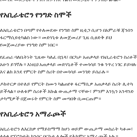
የአቢራቴሮን የንግድ ስሞች
ለአቢራቴሮን በጣም የተለመደው የንግድ ስም ዚቲጋ ሲሆን በአምራቹ ጃንሰን
ፋርማሲዩቲካልስ ነው። መድሃኒቱ ለመጀመሪያ ጊዜ ሲፀድቅ ይህ
የመጀመሪያው የንግድ ስም ነበር።
የፈጠራ ባለቤትነት ጊዜው ካለፈ በኋላ፣ በርካታ አጠቃላይ የአቢራቴሮን ስሪቶች
አሁን ይገኛሉ። እነዚህ አጠቃላይ መድሃኒቶች ተመሳሳይ ንቁ ንጥረ ነገር ይይዛሉ
እና ልክ እንደ የምርት ስም ስሪት በተመሳሳይ መንገድ ይሰራሉ።
ዶክተርዎ በተለይ የምርት ስሙን ካልጠየቀ ፋርማሲዎ አጠቃላይ ስሪት ሊተካ
ይችላል። ሁለቱም ስሪቶች እኩል ውጤታማ ናቸው፣ ምንም እንኳን አንዳንድ
ታካሚዎች በጀመሩት የምርት ስም መጣበቅ ቢመርጡም።
የአቢራቴሮን አማራጮች
አቢራቴሮን ለእርስዎ የማይስማማ ከሆነ ወይም ውጤታማ መስራት ካቆመ፣
ለላቁ የፕሮስቴት ካንሰር በርካታ ሌሎች የሕክምና አማራጮች አሉ።