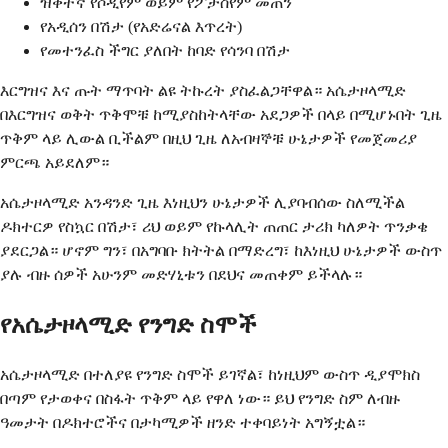
ዝቅተኛ የሶዲየም ወይም የፖታስየም መጠን
የአዲሰን በሽታ (የአድሬናል እጥረት)
የመተንፈስ ችግር ያለበት ከባድ የሳንባ በሽታ
እርግዝና እና ጡት ማጥባት ልዩ ትኩረት ያስፈልጋቸዋል። አሴታዞላሚድ
በእርግዝና ወቅት ጥቅሞቹ ከሚያስከትላቸው አደጋዎች በላይ በሚሆኑበት ጊዜ
ጥቅም ላይ ሊውል ቢችልም በዚህ ጊዜ ለአብዛኞቹ ሁኔታዎች የመጀመሪያ
ምርጫ አይደለም።
አሴታዞላሚድ አንዳንድ ጊዜ እነዚህን ሁኔታዎች ሊያባብሰው ስለሚችል
ዶክተርዎ የስኳር በሽታ፣ ሪህ ወይም የኩላሊት ጠጠር ታሪክ ካለዎት ጥንቃቄ
ያደርጋል። ሆኖም ግን፣ በአግባቡ ክትትል በማድረግ፣ ከእነዚህ ሁኔታዎች ውስጥ
ያሉ ብዙ ሰዎች አሁንም መድሃኒቱን በደህና መጠቀም ይችላሉ።
የአሴታዞላሚድ የንግድ ስሞች
አሴታዞላሚድ በተለያዩ የንግድ ስሞች ይገኛል፣ ከነዚህም ውስጥ ዲያሞክስ
በጣም የታወቀና በስፋት ጥቅም ላይ የዋለ ነው። ይህ የንግድ ስም ለብዙ
ዓመታት በዶክተሮችና በታካሚዎች ዘንድ ተቀባይነት አግኝቷል።