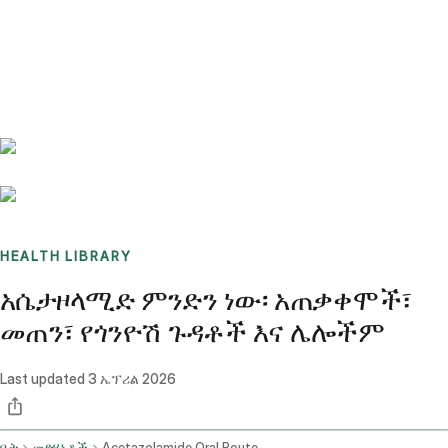
Benchmarks
Stories
FAQ
Sign up / Log in
HEALTH LIBRARY
አሴታዞላሚድ ምንድን ነው፡ አጠቃቀሞች፣
መጠን፣ የጎንዮሽ ጉዳቶች እና ሌሎችም
Last updated
3 ኤፕሪል 2026
ቤት
መድሃኒቶች
Acetazolamide Oral Route