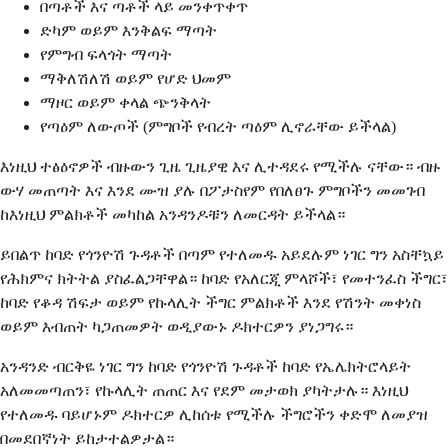
በጣቶች እና ጣቶች ላይ መንቀጥቀጥ
ድካም ወይም እንቅልፍ ማጣት
የምግብ ፍላጎት ማጣት
ማቅለሽለሽ ወይም የሆድ ህመም
ማዞር ወይም ቀላል ጭንቅላት
የጣዕም ለውጦች (ምግቦች የብረት ጣዕም ሊኖራቸው ይችላል)
እነዚህ ተፅዕኖዎች ብዙውን ጊዜ ጊዜያዊ እና ሊተዳደሩ የሚችሉ ናቸው። ብዙ
ውሃ መጠጣት እና እንደ ሙዝ ያሉ በፖታስየም የበለፀጉ ምግቦችን መመገብ
ከእነዚህ ምልክቶች መካከል አንዳንዶቹን ለመርዳት ይችላል።
ይበልጥ ከባድ የጎንዮሽ ጉዳቶች በጣም የተለመዱ አይደሉም ነገር ግን አስቸኳይ
የሕክምና ክትትል ያስፈልጋቸዋል። ከባድ የአለርጂ ምላሾች፣ የመተንፈስ ችግር፣
ከባድ የቆዳ ሽፍታ ወይም የኩላሊት ችግር ምልክቶች እንደ የሽንት መቀነስ
ወይም እብጠት ካጋጠመዎት ወዲያውኑ ዶክተርዎን ያነጋግሩ።
አንዳንድ ብርቅዬ ነገር ግን ከባድ የጎንዮሽ ጉዳቶች ከባድ የኤሌክትሮላይት
አለመመጣጠን፣ የኩላሊት ጠጠር እና የደም መታወክ ያካትታሉ። እነዚህ
የተለመዱ ባይሆኑም ዶክተርዎ ሊከሰቱ የሚችሉ ችግሮችን ቀድሞ ለመያዝ
በመደበኛነት ይከታተልዎታል።