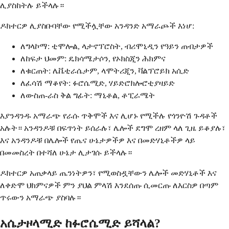
ሊያስከትሉ ይችላሉ።
ዶክተርዎ ሊያስቡባቸው የሚችሏቸው አንዳንድ አማራጮች እነሆ:
ለግላኮማ: ቲሞሎል, ላታኖፕሮስት, ብሪሞኒዲን የዓይን ጠብታዎች
ለከፍታ ህመም: ዴክሳሜታሶን, የኦክስጂን ሕክምና
ለቁርጠት: ሌቬቲራሴታም, ላሞትሪጂን, ቫልፕሮይክ አሲድ
ለፈሳሽ ማቆየት: ፉሮሴሚድ, ሃይድሮክሎሮቲያዛይድ
ለውስጠ-ራስ ቅል ግፊት: ማኒቶል, ቶፒራሜት
እያንዳንዱ አማራጭ የራሱ ጥቅሞች እና ሊሆኑ የሚችሉ የጎንዮሽ ጉዳቶች
አሉት። አንዳንዶቹ በፍጥነት ይሰራሉ፣ ሌሎች ደግሞ ረዘም ላለ ጊዜ ይቆያሉ፣
እና አንዳንዶቹ በሌሎች የጤና ሁኔታዎችዎ እና በመድሃኒቶችዎ ላይ
በመመስረት በተሻለ ሁኔታ ሊታገሱ ይችላሉ።
ዶክተርዎ አጠቃላይ ጤንነትዎን፣ የሚወስዷቸውን ሌሎች መድሃኒቶች እና
ለቀድሞ ህክምናዎች ምን ያህል ምላሽ እንደሰጡ ሲመርጡ ለእርስዎ በጣም
ጥሩውን አማራጭ ያስባሉ።
አሴታዞላሚድ ከፉሮሴሚድ ይሻላል?