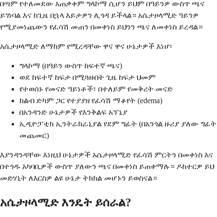
በጣም የተለመደው አጠቃቀም ግላኮማ ሲሆን ይህም በዓይንዎ ውስጥ ጫና
ይገነባል እና ከጊዜ በኋላ እይታዎን ሊጎዳ ይችላል። አሴታዞላሚድ ዓይንዎ
የሚያመነጨውን የፈሳሽ መጠን በመቀነስ ይህንን ጫና ለመቀነስ ይረዳል።
አሴታዞላሚድ ለማከም የሚረዳቸው ዋና ዋና ሁኔታዎች እነሆ፡
ግላኮማ (በዓይን ውስጥ ከፍተኛ ጫና)
ወደ ከፍተኛ ከፍታ በሚጓዙበት ጊዜ ከፍታ ህመም
የተወሰኑ የመናድ ዓይነቶች፣ በተለይም የመቅረት መናድ
ከልብ ድካም ጋር የተያያዘ የፈሳሽ ማቆየት (edema)
በአንዳንድ ሁኔታዎች የእንቅልፍ አፕኒያ
ኢዲዮፓቲክ ኢንትራክራኒያል የደም ግፊት (በአንጎል ዙሪያ ያለው ግፊት
መጨመር)
እያንዳንዳቸው እነዚህ ሁኔታዎች አሴታዞላሚድ የፈሳሽ ምርትን በመቀነስ እና
በተጎዱ አካባቢዎች ውስጥ ያለውን ጫና በመቀነስ ይጠቀማሉ። ዶክተርዎ ይህ
መድሃኒት ለእርስዎ ልዩ ሁኔታ ትክክል መሆኑን ይወስናል።
አሴታዞላሚድ እንዴት ይሰራል?