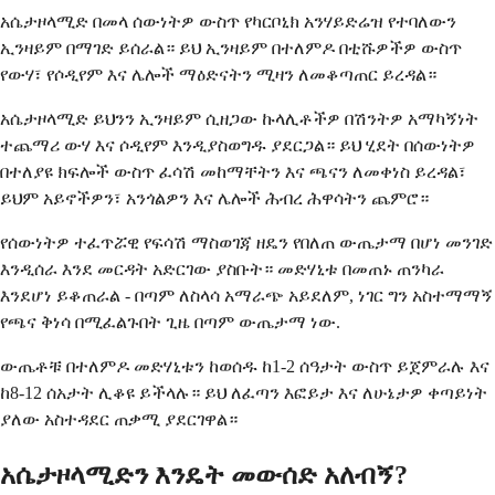
አሴታዞላሚድ በመላ ሰውነትዎ ውስጥ የካርቦኒክ አንሃይድሬዝ የተባለውን
ኢንዛይም በማገድ ይሰራል። ይህ ኢንዛይም በተለምዶ በቲሹዎችዎ ውስጥ
የውሃ፣ የሶዲየም እና ሌሎች ማዕድናትን ሚዛን ለመቆጣጠር ይረዳል።
አሴታዞላሚድ ይህንን ኢንዛይም ሲዘጋው ኩላሊቶችዎ በሽንትዎ አማካኝነት
ተጨማሪ ውሃ እና ሶዲየም እንዲያስወግዱ ያደርጋል። ይህ ሂደት በሰውነትዎ
በተለያዩ ክፍሎች ውስጥ ፈሳሽ መከማቸትን እና ጫናን ለመቀነስ ይረዳል፣
ይህም አይኖችዎን፣ አንጎልዎን እና ሌሎች ሕብረ ሕዋሳትን ጨምሮ።
የሰውነትዎ ተፈጥሯዊ የፍሳሽ ማስወገጃ ዘዴን የበለጠ ውጤታማ በሆነ መንገድ
እንዲሰራ እንደ መርዳት አድርገው ያስቡት። መድሃኒቱ በመጠኑ ጠንካራ
እንደሆነ ይቆጠራል - በጣም ለስላሳ አማራጭ አይደለም, ነገር ግን አስተማማኝ
የጫና ቅነሳ በሚፈልጉበት ጊዜ በጣም ውጤታማ ነው.
ውጤቶቹ በተለምዶ መድሃኒቱን ከወሰዱ ከ1-2 ሰዓታት ውስጥ ይጀምራሉ እና
ከ8-12 ሰአታት ሊቆዩ ይችላሉ። ይህ ለፈጣን እፎይታ እና ለሁኔታዎ ቀጣይነት
ያለው አስተዳደር ጠቃሚ ያደርገዋል።
አሴታዞላሚድን እንዴት መውሰድ አለብኝ?