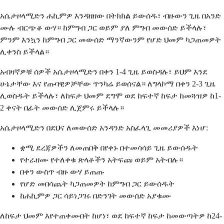
አሴታዞላሚድን ሐኪምዎ እንዳዘዘው በትክክል ይውሰዱ፣ ብዙውን ጊዜ በአንድ
ሙሉ ብርጭቆ ውሃ። ከምግብ ጋር ወይም ያለ ምግብ መውሰድ ይችላሉ፣
ምንም እንኳን ከምግብ ጋር መውሰድ ማንኛውንም የሆድ ህመም ካጋጠመዎት
ሊቀንስ ይችላል።
አብዛኛዎቹ ሰዎች አሴታዞላሚድን በቀን 1-4 ጊዜ ይወስዳሉ፣ ይህም እንደ
ሁኔታቸው እና የጡባዊዎቻቸው ጥንካሬ ይወሰናል። ለግላኮማ በቀን 2-3 ጊዜ
ሊወስዱት ይችላሉ፣ ለከፍታ ህመም ደግሞ ወደ ከፍተኛ ከፍታ ከመጓዝዎ ከ1-
2 ቀናት በፊት መውሰድ ሊጀምሩ ይችላሉ።
አሴታዞላሚድን በደህና ለመውሰድ አንዳንድ አስፈላጊ መመሪያዎች እነሆ:
ቋሚ ደረጃዎችን ለመጠበቅ በየቀኑ በተመሳሳይ ጊዜ ይውሰዱት
የተራዘሙ የተለቀቁ ጽላቶችን አትፍጩ ወይም አትብሉ።
በቀን ውስጥ ብዙ ውሃ ይጠጡ
የሆድ መበሳጨት ካጋጠመዎት ከምግብ ጋር ይውሰዱት
ከሐኪምዎ ጋር ሳይነጋገሩ በድንገት መውሰድ አያቁሙ
ለከፍታ ህመም እየተጠቀሙበት ከሆነ፣ ወደ ከፍተኛ ከፍታ ከመውጣትዎ ከ24-