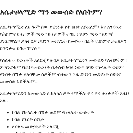
አሴታዞላሚድ ማን መውሰድ የለበትም?
አሴታዞላሚድ ለሁሉም ሰው ደህንነቱ የተጠበቀ አይደለም፣ እና አንዳንድ
የሕክምና ሁኔታዎች ወይም ሁኔታዎች ተገቢ ያልሆነ ወይም አደገኛ
ያደርገዋል። ዶክተርዎ ይህንን መድሃኒት ከመሾሙ በፊት የህክምና ታሪክዎን
በጥንቃቄ ይገመግማሉ።
የሰልፋ መድኃኒቶች አለርጂ ካለብዎ አሴታዞላሚድን መውሰድ የለብዎትም፣
ምክንያቱም የዚህ የመድኃኒት ቤተሰብ አባል ነው። ከባድ የኩላሊት ወይም
የጉበት በሽታ ያለባቸው ሰዎችም ብዙውን ጊዜ ይህንን መድሃኒት በደህና
መውሰድ አይችሉም።
አሴታዞላሚድን ከመውሰድ ሊከለክሉዎት የሚችሉ ዋና ዋና ሁኔታዎች እዚህ
አሉ:
ከባድ የኩላሊት በሽታ ወይም የኩላሊት ውድቀት
ከባድ የጉበት በሽታ
ለሰልፋ መድኃኒቶች አለርጂ