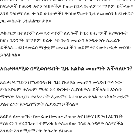
ከፍታዎች ከወረዱ እና ምልክቶችዎ ከጠፉ በኋላ በተለምዶ ማቆም ይችላሉ።
እንደ ግላኮማ ላሉ ቀጣይ ሁኔታዎች፣ ትክክለኛውን ጊዜ ለመወሰን ከዶክተርዎ
ጋር መስራት ያስፈልግዎታል።
ዶክተርዎ በተለይም ለመናድ ወይም ለሌሎች ከባድ ሁኔታዎች እየወሰዱት
ከሆነ በድንገት ከማቆም ይልቅ ቀስ በቀስ መጠኑን እንዲቀንሱ ሊፈልጉ
ይችላሉ። ይህ የመልሶ ማቋቋም ውጤቶችን ወይም የዋናውን ሁኔታ መባባስ
ይከላከላል።
አሴታዞላሚድ በሚወስዱበት ጊዜ አልኮል መጠጣት እችላለሁን?
አሴታዞላሚድን በሚወስዱበት ጊዜ የአልኮል መጠጥን መገደብ ጥሩ ነው፣
ምክንያቱም ሁለቱም ማዞር እና ድርቀት ሊያስከትሉ ይችላሉ። እነሱን
ማዋሃድ እነዚህን ተፅእኖዎች ሊጨምር እና የበለጠ ቀላል ጭንቅላት ወይም
ያልተረጋጋ እንዲሰማዎት ሊያደርግ ይችላል።
አልኮል ለመጠጣት ከመረጡ በመጠኑ ይጠጡ እና በውሃ በደንብ እርጥበት
ማድረጉን ያረጋግጡ። ጥምረቱ ከተለመደው በላይ ሊጎዳዎት ስለሚችል
እንዴት እንደሚሰማዎት ትኩረት ይስጡ።