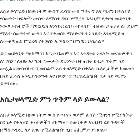
አሴታዞላሚድ በሰውነትዎ ውስጥ ፈሳሽ መከማቸትን እና ጫናን በተለያዩ
የሰውነት ክፍሎች ውስጥ ለማስተዳደር የሚረዳ በሐኪም የታዘዘ መድሃኒት
ነው። ዶክተሮች “የካርቦኒክ አንሃይድሬዝ መከላከያ” ብለው ይጠሩታል፣ ይህም
ማለት ሰውነትዎ ውሃን እና የተወሰኑ ማዕድናትን እንዴት እንደሚይዝ
ለመቆጣጠር የሚረዳ የተወሰነ ኢንዛይም በማገድ ይሰራል።
ይህ መድሃኒት ግላኮማን፣ ከፍታ ህመምን እና አንዳንድ አይነት መናድዎችን
ለማከም ለብዙ አሥርተ ዓመታት ደህንነቱ በተጠበቀ ሁኔታ ጥቅም ላይ
ውሏል። ውስብስብ ቢመስልም አሴታዞላሚድ በቀላሉ ኩላሊቶችዎ ከመጠን
በላይ ፈሳሽ እንዲያስወግዱ እና በጣም በሚያስፈልግበት ቦታ ላይ ጫናን
ይቀንሳል።
አሴታዞላሚድ ምን ጥቅም ላይ ይውላል?
አሴታዞላሚድ በሰውነትዎ ውስጥ ጫናን ወይም ፈሳሽ ሚዛንን የሚያካትቱ
በርካታ የተለያዩ ሁኔታዎችን ያክማል። ሰውነትዎ እነዚህን ልዩ ጉዳዮች
በማስተዳደር ላይ እገዛ በሚፈልግበት ጊዜ ሐኪምዎ ያዝዛል።