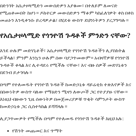
በድንገት አሴታዞላሚድን መውሰድዎን አያቁሙ፣ በተለይም ለመናድ
የሚጠቀሙበት ከሆነ። ዶክተርዎ መውሰድዎን ማቆም ካስፈለገዎት ቀስ በቀስ
መጠኑን እንዲቀንሱ ይረዳዎታል፣ በሂደቱ ውስጥ ደህንነትዎን ያረጋግጣሉ።
የአሴታዞላሚድ የጎንዮሽ ጉዳቶች ምንድን ናቸው?
እንደ ሁሉም መድሃኒቶች፣ አሴታዞላሚድ የጎንዮሽ ጉዳቶችን ሊያስከትል
ይችላል፣ ምንም እንኳን ሁሉም ሰው ባያጋጥመውም። አብዛኛዎቹ የጎንዮሽ
ጉዳቶች ቀላል እና ሊተዳደሩ የሚችሉ ናቸው፣ እና ብዙ ሰዎች መድሃኒቱን
በደንብ ይታገሳሉ።
በጣም የተለመዱት የጎንዮሽ ጉዳቶች ከመድኃኒቱ ዳይሬቲክ ተጽእኖዎች እና
በሰውነትዎ ውስጥ ባለው የማዕድን ሚዛን ለውጦች ጋር የተያያዙ ናቸው።
እነዚህ ብዙውን ጊዜ ሰውነትዎ በመጀመሪያዎቹ ጥቂት ሳምንታት ውስጥ
ከመድኃኒቱ ጋር ሲስተካከል ይሻሻላሉ።
ሊያጋጥሙዎት የሚችሉ በጣም የተለመዱ የጎንዮሽ ጉዳቶች እዚህ አሉ:
የሽንት መጨመር እና ጥማት