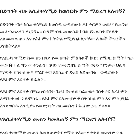
በድንገት ብዙ አሴታዞላሚድ ከወሰድኩ ምን ማድረግ አለብኝ?
በድንገት ብዙ አሴታዞላሚድ ከወሰዱ ወዲያውኑ ዶክተርዎን ወይም የመርዝ
መቆጣጠሪያን ያነጋግሩ። በጣም ብዙ መውሰድ ከባድ የኤሌክትሮላይት
አለመመጣጠን እና የሕክምና ክትትል የሚያስፈልጋቸው ሌሎች ችግሮችን
ያስከትላል።
የአሴታዞላሚድ ከመጠን በላይ የመጠጣት ምልክቶች ከባድ የማዞር ስሜት፣ ግራ
መጋባት፣ ፈጣን መተንፈስ፣ ከባድ የመደንዘዝ ስሜት ወይም የንቃተ ህሊና
ማጣት ያካትታሉ። ምልክቶቹ እስኪታዩ ድረስ አይጠብቁ - ወዲያውኑ
የሕክምና እርዳታ ይፈልጉ።
የሕክምና እርዳታ በሚጠብቁበት ጊዜ፣ በተለይ ካልታዘዙ በስተቀር እራስዎን
ለማስታወክ አይሞክሩ። የሕክምና ባለሙያዎች በትክክል ምን እና ምን ያህል
እንደወሰዱ እንዲያዩ የመድኃኒት ጠርሙሱን ከእርስዎ ጋር ያቆዩ።
የአሴታዞላሚድ መጠን ካመለጠኝ ምን ማድረግ አለብኝ?
የአሴታዞላሚድ መጠን ካመለጠዎት፣ የሚቀጥለው የታቀደ መጠንዎ ጊዜ