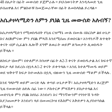
48 ሰአታት በፊት መውሰድ ይጀምራሉ። ይህ ሰውነትዎ እንዲላመድ ጊዜ
ይሰጠዋል እና ምልክቶቹ ከመጀመራቸው በፊት ለመከላከል ይረዳል።
አሴታዞላሚድን ለምን ያህል ጊዜ መውሰድ አለብኝ?
አሴታዞላሚድን የሚወስዱበት የጊዜ ርዝማኔ ሙሉ በሙሉ በእርስዎ ልዩ ሁኔታ
እና ለህክምናው ምን ያህል ምላሽ እንደሚሰጡ ይወሰናል። አንዳንዶች ለጥቂት
ቀናት ብቻ ሲፈልጉ ሌሎች ደግሞ ለወራት ወይም ለዓመታት ሊወስዱት
ይችላሉ።
ለከፍታ ህመም፣ በተለምዶ ከጉዞዎ በፊት ለ2-3 ቀናት ይወስዱታል እና ከፍተኛ
ከፍታ ላይ ከደረሱ በኋላ ለ1-2 ቀናት ይቀጥላሉ። አንዴ ከተለማመዱ ወይም
ወደ ዝቅተኛ ከፍታ ከተመለሱ በኋላ, ብዙውን ጊዜ መውሰድ ማቆም ይችላሉ.
እንደ ግላኮማ ወይም መናድ ላሉ ቀጣይ ሁኔታዎች፣ አሴታዞላሚድን ለረጅም
ጊዜ የመውሰድ ዕድሉ ሰፊ ነው። ዶክተርዎ ምላሽዎን ይከታተላል እና
መድሃኒቱ ምን ያህል እየሰራ እንደሆነ እና ማንኛውንም የጎንዮሽ ጉዳት
እያጋጠመዎት እንደሆነ ላይ በመመርኮዝ የሕክምና እቅድዎን ሊያስተካክል
ይችላል።