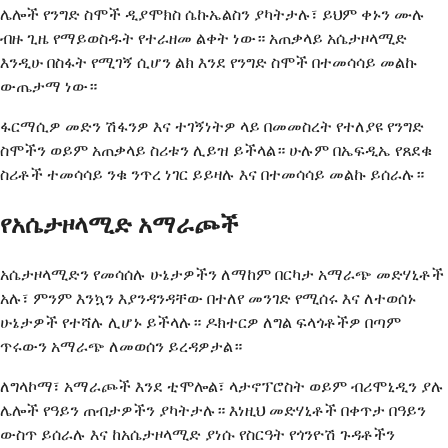
ሌሎች የንግድ ስሞች ዲያሞክስ ሴኩኤልስን ያካትታሉ፣ ይህም ቀኑን ሙሉ
ብዙ ጊዜ የማይወስዱት የተራዘመ ልቀት ነው። አጠቃላይ አሴታዞላሚድ
እንዲሁ በስፋት የሚገኝ ሲሆን ልክ እንደ የንግድ ስሞች በተመሳሳይ መልኩ
ውጤታማ ነው።
ፋርማሲዎ መድን ሽፋንዎ እና ተገኝነትዎ ላይ በመመስረት የተለያዩ የንግድ
ስሞችን ወይም አጠቃላይ ስሪቱን ሊይዝ ይችላል። ሁሉም በኤፍዲኤ የጸደቁ
ስሪቶች ተመሳሳይ ንቁ ንጥረ ነገር ይይዛሉ እና በተመሳሳይ መልኩ ይሰራሉ።
የአሴታዞላሚድ አማራጮች
አሴታዞላሚድን የመሳሰሉ ሁኔታዎችን ለማከም በርካታ አማራጭ መድሃኒቶች
አሉ፣ ምንም እንኳን እያንዳንዳቸው በተለየ መንገድ የሚሰሩ እና ለተወሰኑ
ሁኔታዎች የተሻሉ ሊሆኑ ይችላሉ። ዶክተርዎ ለግል ፍላጎቶችዎ በጣም
ጥሩውን አማራጭ ለመወሰን ይረዳዎታል።
ለግላኮማ፣ አማራጮች እንደ ቲሞሎል፣ ላታኖፕሮስት ወይም ብሪሞኒዲን ያሉ
ሌሎች የዓይን ጠብታዎችን ያካትታሉ። እነዚህ መድሃኒቶች በቀጥታ በዓይን
ውስጥ ይሰራሉ ​​እና ከአሴታዞላሚድ ያነሱ የስርዓት የጎንዮሽ ጉዳቶችን