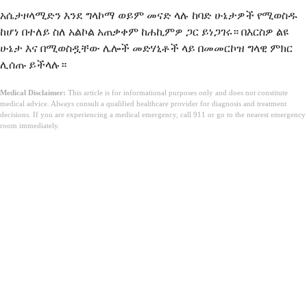
አሴታዞላሚድን እንደ ግላኮማ ወይም መናድ ላሉ ከባድ ሁኔታዎች የሚወስዱ
ከሆነ በተለይ ስለ አልኮል አጠቃቀም ከሐኪምዎ ጋር ይነጋገሩ። በእርስዎ ልዩ
ሁኔታ እና በሚወስዷቸው ሌሎች መድሃኒቶች ላይ በመመርኮዝ ግላዊ ምክር
ሊሰጡ ይችላሉ።
Medical Disclaimer:
This article is for informational purposes only and does not constitute
medical advice. Always consult a qualified healthcare provider for diagnosis and treatment
decisions. If you are experiencing a medical emergency, call 911 or go to the nearest emergency
room immediately.