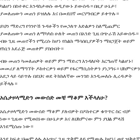
ካልሆነ በስተቀር እንዳስታወሱ ወዲያውኑ ይውሰዱ። በዚያ ሁኔታ፣
ያመለጠውን መጠን ይዝለሉ እና በመደበኛ መርሃግብርዎ ይቀጥሉ።
ይህን ማድረግ የጎንዮሽ ጉዳቶችን የመጋለጥ እድልዎን ስለሚጨምር
ያመለጠውን መጠን ለማካካስ ሁለት መጠን በአንድ ጊዜ በጭራሽ አይውሰዱ።
ብዙ ጊዜ መጠኖችን የሚረሱ ከሆነ የስልክ ማሳሰቢያዎችን ማዘጋጀት ወይም
የክኒን አደራጅ መጠቀም ያስቡበት።
ብዙ መጠን ካመለጠዎት ወይም ምን ማድረግ እንዳለቦት እርግጠኛ ካልሆኑ፣
መመሪያ ለማግኘት ዶክተርዎን ወይም የፋርማሲስትዎን ያነጋግሩ። ህክምናዎን
አደጋ ላይ ሳይጥሉ በደህና ወደ ትክክለኛው መንገድ እንዲመለሱ ሊረዱዎት
ይችላሉ።
አሴታዞላሚድን መውሰድ መቼ ማቆም እችላለሁ?
አሴታዞላሚድን መውሰድ ማቆም ያለብዎት በዶክተርዎ ቁጥጥር ስር ብቻ
ነው። ጊዜው የሚወሰነው በሁኔታዎ እና ለህክምናው ምን ያህል ምላሽ
እንደሚሰጡ ነው።
እንደ ከፍታ ህመም ላሉ ለአጭር ጊዜ ጥቅም ላይ የሚውሉ ከሆነ፣ ወደ ዝቅተኛ