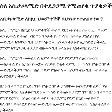
ስለ አሴታዞላሚድ በተደጋጋሚ የሚጠየቁ ጥያቄዎች
አሴታዞላሚድ ለስኳር ህመምተኞች ደህንነቱ የተጠበቀ ነው?
አሴታዞላሚድ በስኳር ህመምተኞች ውስጥ ደህንነቱ በተጠበቀ ሁኔታ ጥቅም
ላይ ሊውል ይችላል, ነገር ግን ጥንቃቄ የተሞላበት ክትትል ያስፈልገዋል.
መድሃኒቱ አንዳንድ ጊዜ የደም ስኳር መጠን ላይ ተጽእኖ ሊያሳድር ይችላል,
ምንም እንኳን ይህ ተጽእኖ ብዙውን ጊዜ ቀላል እና አስተዳዳሪ ቢሆንም.
አሴታዞላሚድን መውሰድ ሲጀምሩ ዶክተርዎ የደምዎን ስኳር በቅርበት
መከታተል ይፈልጋል። በመጀመሪያዎቹ ጥቂት ሳምንታት ውስጥ የስኳር በሽታ
መድሃኒቶችዎን ማስተካከል ወይም የግሉኮስ መጠንዎን ብዙ ጊዜ መከታተል
ሊኖርብዎ ይችላል።
በደንብ ቁጥጥር የሚደረግበት የስኳር በሽታ ያለባቸው አብዛኛዎቹ ሰዎች ያለ
ምንም ችግር አሴታዞላሚድን መውሰድ ይችላሉ። ሆኖም ግን፣ በደንብ ቁጥጥር
የማይደረግበት የስኳር በሽታ ወይም ተደጋጋሚ የደም ስኳር መለዋወጥ
ካለብዎ፣ ዶክተርዎ የተለየ መድሃኒት ሊመርጥ ወይም በቅርበት ሊከታተልዎት
ይችላል።