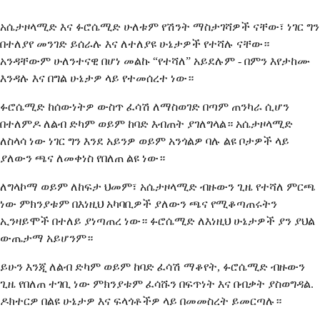
አሴታዞላሚድ እና ፉሮሴሚድ ሁለቱም የሽንት ማስታገሻዎች ናቸው፣ ነገር ግን
በተለያየ መንገድ ይሰራሉ ​​እና ለተለያዩ ሁኔታዎች የተሻሉ ናቸው።
አንዳቸውም ሁለንተናዊ በሆነ መልኩ “የተሻለ” አይደሉም - በምን እየታከሙ
እንዳሉ እና በግል ሁኔታዎ ላይ የተመሰረተ ነው።
ፉሮሴሚድ ከሰውነትዎ ውስጥ ፈሳሽ ለማስወገድ በጣም ጠንካራ ሲሆን
በተለምዶ ለልብ ድካም ወይም ከባድ እብጠት ያገለግላል። አሴታዞላሚድ
ለስላሳ ነው ነገር ግን እንደ አይንዎ ወይም አንጎልዎ ባሉ ልዩ ቦታዎች ላይ
ያለውን ጫና ለመቀነስ የበለጠ ልዩ ነው።
ለግላኮማ ወይም ለከፍታ ህመም፣ አሴታዞላሚድ ብዙውን ጊዜ የተሻለ ምርጫ
ነው ምክንያቱም በእነዚህ አካባቢዎች ያለውን ጫና የሚቆጣጠሩትን
ኢንዛይሞች በተለይ ያነጣጠረ ነው። ፉሮሴሚድ ለእነዚህ ሁኔታዎች ያን ያህል
ውጤታማ አይሆንም።
ይሁን እንጂ ለልብ ድካም ወይም ከባድ ፈሳሽ ማቆየት, ፉሮሴሚድ ብዙውን
ጊዜ የበለጠ ተገቢ ነው ምክንያቱም ፈሳሹን በፍጥነት እና በብቃት ያስወግዳል.
ዶክተርዎ በልዩ ሁኔታዎ እና ፍላጎቶችዎ ላይ በመመስረት ይመርጣሉ።